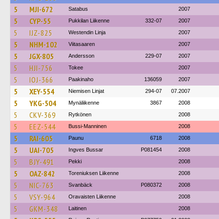
5
MJI-672
Satabus
2007
5
CYP-55
Pukkilan Liikenne
332-07
2007
5
IJZ-825
Westendin Linja
2007
5
NHM-102
Viitasaaren
2007
5
JGX-805
Andersson
229-07
2007
5
HJI-756
Tokee
2007
5
IOJ-366
Paakinaho
136059
2007
5
XEY-554
Niemisen Linjat
294-07
07.2007
5
YKG-504
Mynäliikenne
3867
2008
5
CKV-369
Rytkönen
2008
5
EEZ-544
Bussi-Manninen
2008
5
RAI-605
Paunu
6718
2008
5
UAI-705
Ingves Bussar
P081454
2008
5
BJY-491
Pekki
2008
5
OAZ-842
Toreniuksen Liikenne
2008
5
NIC-763
Svanbäck
P080372
2008
5
VSY-964
Oravaisten Liikenne
2008
5
GKM-348
Laitinen
2008