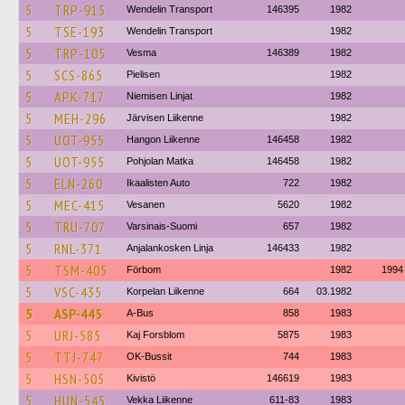
5
TRP-915
Wendelin Transport
146395
1982
5
TSE-193
Wendelin Transport
1982
5
TRP-105
Vesma
146389
1982
5
SCS-865
Pielisen
1982
5
APK-717
Niemisen Linjat
1982
5
MEH-296
Järvisen Liikenne
1982
5
UOT-955
Hangon Liikenne
146458
1982
5
UOT-955
Pohjolan Matka
146458
1982
5
ELN-260
Ikaalisten Auto
722
1982
5
MEC-415
Vesanen
5620
1982
5
TRU-707
Varsinais-Suomi
657
1982
5
RNL-371
Anjalankosken Linja
146433
1982
5
TSM-405
Förbom
1982
1994
5
VSC-435
Korpelan Liikenne
664
03.1982
5
ASP-445
A-Bus
858
1983
5
URJ-585
Kaj Forsblom
5875
1983
5
TTJ-747
OK-Bussit
744
1983
5
HSN-505
Kivistö
146619
1983
5
HUN-545
Vekka Liikenne
611-83
1983