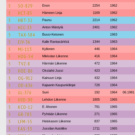
5
SO-829
Enon
2254
1962
5
HCT-85
Hämeen Linja
1169
1962
5
HBT-32
Paunu
2214
1962
5
HCC-33
Anton Mäntylä
2401
1962
5
TAX-584
Bussi-Ketonen
1963
5
EIV-36
Kalle Rantasärkkä
1344
1963
5
MJ-113
Kyllonen
446
1964
5
HOG-54
Mikkolan Liikenne
416
1964
5
TVZ-8
Härmän Liikenne
472
1964
5
HOE-86
Okslahti Jussi
423
1964
5
OG-912
Kainuun Linja
432
1964
5
OD-636
Kajaanin Kaupunkilinjat
728
1964
5
GL-376
Suni
192
1964
06.1981
5
HVD-99
Lehdon Liikenne
1805
1965
5
KCO-12
E. Ahonen
791
1965
5
GR-785
Pyhtään Liikenne
271
1965
5
LFM-55
Heiskasen Liikenne
837
1965
5
EAS-33
Jussilan Autoliike
1711
1965