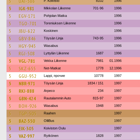
5
UAI-586
P. Koivisto
8102
1996
5
IGK-981
Mikkolan Liikenne
701-96
1996
5
EGV-171
Pohjolan Matka
1996
5
TGO-701
Toreniuksen Liikenne
1996
5
JBU-622
Koskinen
1996
5
GBV-846
Töysän Linja
743-95
1996
5
HGY-945
Wasabus
1996
5
RGJ-508
Lyttylän Liikenne
1687
1996
5
VGL-781
Vekka Liikenne
7981
01.1996
5
SKZ-655
Net-Matkat
1778
12.1996
5
GGU-952
Lappi, прочие
10778
1997
5
NBR-971
Töysän Linja
1834 / 151
1997
5
RKI-888
Arpeco
234
1997
5
GBN-424
Rautalammin Auto
815-97
1997
5
BOH-926
Wasabus
1948
1997
5
TGP-505
Raahen
1997
5
BAZ-550
OlliBus
1997
5
EIK-305
Koiviston Oulu
1997
5
VAZ-997
Rytkönen
1828
1997