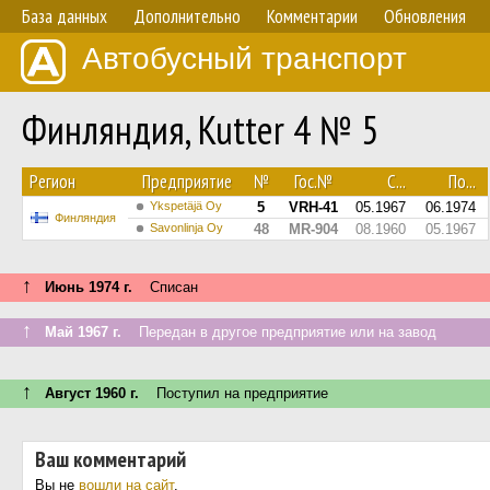
База данных
Дополнительно
Комментарии
Обновления
Автобусный транспорт
Финляндия, Kutter 4 № 5
Регион
Предприятие
№
Гос.№
С...
По...
Ykspetäjä Oy
5
VRH-41
05.1967
06.1974
Финляндия
Savonlinja Oy
48
MR-904
08.1960
05.1967
↑
Июнь 1974 г.
Списан
↑
Май 1967 г.
Передан в другое предприятие или на завод
↑
Август 1960 г.
Поступил на предприятие
Ваш комментарий
Вы не
вошли на сайт
.