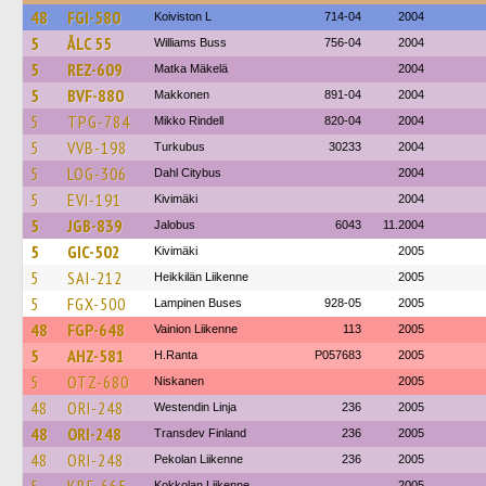
48
FGI-580
Koiviston L
714-04
2004
5
ÅLC 55
Williams Buss
756-04
2004
5
REZ-609
Matka Mäkelä
2004
5
BVF-880
Makkonen
891-04
2004
5
TPG-784
Mikko Rindell
820-04
2004
5
VVB-198
Turkubus
30233
2004
5
LOG-306
Dahl Citybus
2004
5
EVI-191
Kivimäki
2004
5
JGB-839
Jalobus
6043
11.2004
5
GIC-502
Kivimäki
2005
5
SAI-212
Heikkilän Liikenne
2005
5
FGX-500
Lampinen Buses
928-05
2005
48
FGP-648
Vainion Liikenne
113
2005
5
AHZ-581
H.Ranta
P057683
2005
5
OTZ-680
Niskanen
2005
48
ORI-248
Westendin Linja
236
2005
48
ORI-248
Transdev Finland
236
2005
48
ORI-248
Pekolan Liikenne
236
2005
Kokkolan Liikenne
2005