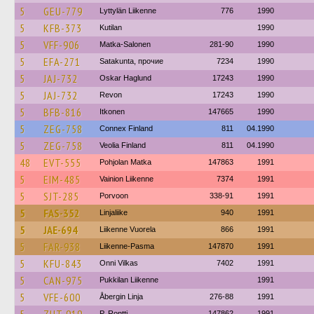
5
GEU-779
Lyttylän Liikenne
776
1990
5
KFB-373
Kutilan
1990
5
VFF-906
Matka-Salonen
281-90
1990
5
EFA-271
Satakunta, прочие
7234
1990
5
JAJ-732
Oskar Haglund
17243
1990
5
JAJ-732
Revon
17243
1990
5
BFB-816
Itkonen
147665
1990
5
ZEG-758
Connex Finland
811
04.1990
5
ZEG-758
Veolia Finland
811
04.1990
48
EVT-555
Pohjolan Matka
147863
1991
5
EIM-485
Vainion Liikenne
7374
1991
5
SJT-285
Porvoon
338-91
1991
5
FAS-352
Linjaliike
940
1991
5
JAE-694
Liikenne Vuorela
866
1991
5
FAR-938
Liikenne-Pasma
147870
1991
5
KFU-843
Onni Vilkas
7402
1991
5
CAN-975
Pukkilan Liikenne
1991
5
VFE-600
Åbergin Linja
276-88
1991
P. Rontti
147862
1991