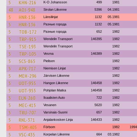
5
KHN-216
K-O Johansson
499
1981
48
AOJ-948
Sirolan Liikenne
5396
04.1981
5
HNR-136
Länsilinjat
1132
05.1981
5
HNR-136
Разные города
1132
05.1981
5
TOB-172
Разные города
652
1982
5
TRP-915
Wendelin Transport
146395
1982
5
TSE-193
Wendelin Transport
1982
5
TRP-105
Vesma
146389
1982
5
SCS-865
Pielisen
1982
5
APK-717
Niemisen Linjat
1982
5
MEH-296
Järvisen Liikenne
1982
5
UOT-955
Hangon Liikenne
146458
1982
5
UOT-955
Pohjolan Matka
146458
1982
5
ELN-260
Ikaalisten Auto
722
1982
5
MEC-415
Vesanen
5620
1982
5
TRU-707
Varsinais-Suomi
657
1982
5
RNL-371
Anjalankosken Linja
146433
1982
5
TSM-405
Förbom
1982
1994
5
VSC-435
Korpelan Liikenne
664
03.1982