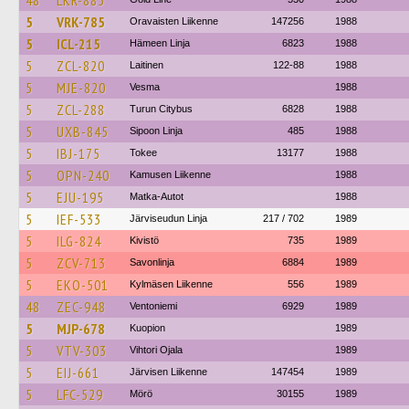
48
LKR-885
5
VRK-785
Oravaisten Liikenne
147256
1988
5
ICL-215
Hämeen Linja
6823
1988
5
ZCL-820
Laitinen
122-88
1988
5
MJE-820
Vesma
1988
5
ZCL-288
Turun Citybus
6828
1988
5
UXB-845
Sipoon Linja
485
1988
5
IBJ-175
Tokee
13177
1988
5
OPN-240
Kamusen Liikenne
1988
5
EJU-195
Matka-Autot
1988
5
IEF-533
Järviseudun Linja
217 / 702
1989
5
ILG-824
Kivistö
735
1989
5
ZCV-713
Savonlinja
6884
1989
5
EKO-501
Kylmäsen Liikenne
556
1989
48
ZEC-948
Ventoniemi
6929
1989
5
MJP-678
Kuopion
1989
5
VTV-303
Vihtori Ojala
1989
5
EIJ-661
Järvisen Liikenne
147454
1989
5
LFC-529
Mörö
30155
1989