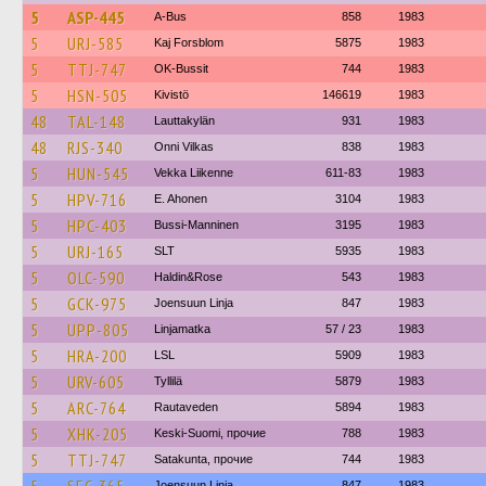
5
ASP-445
A-Bus
858
1983
5
URJ-585
Kaj Forsblom
5875
1983
5
TTJ-747
OK-Bussit
744
1983
5
HSN-505
Kivistö
146619
1983
48
TAL-148
Lauttakylän
931
1983
48
RJS-340
Onni Vilkas
838
1983
5
HUN-545
Vekka Liikenne
611-83
1983
5
HPV-716
E. Ahonen
3104
1983
5
HPC-403
Bussi-Manninen
3195
1983
5
URJ-165
SLT
5935
1983
5
OLC-590
Haldin&Rose
543
1983
5
GCK-975
Joensuun Linja
847
1983
5
UPP-805
Linjamatka
57 / 23
1983
5
HRA-200
LSL
5909
1983
5
URV-605
Tyllilä
5879
1983
5
ARC-764
Rautaveden
5894
1983
5
XHK-205
Keski-Suomi, прочие
788
1983
5
TTJ-747
Satakunta, прочие
744
1983
Joensuun Linja
847
1983