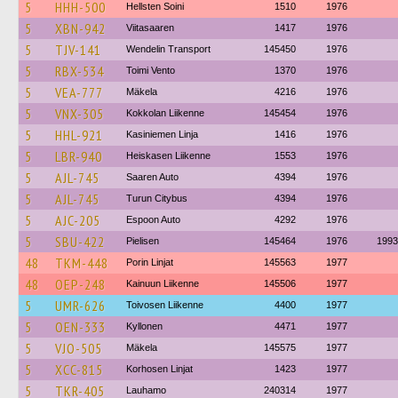
5
HHH-500
Hellsten Soini
1510
1976
5
XBN-942
Viitasaaren
1417
1976
5
TJV-141
Wendelin Transport
145450
1976
5
RBX-534
Toimi Vento
1370
1976
5
VEA-777
Mäkela
4216
1976
5
VNX-305
Kokkolan Liikenne
145454
1976
5
HHL-921
Kasiniemen Linja
1416
1976
5
LBR-940
Heiskasen Liikenne
1553
1976
5
AJL-745
Saaren Auto
4394
1976
5
AJL-745
Turun Citybus
4394
1976
5
AJC-205
Espoon Auto
4292
1976
5
SBU-422
Pielisen
145464
1976
1993
48
TKM-448
Porin Linjat
145563
1977
48
OEP-248
Kainuun Liikenne
145506
1977
5
UMR-626
Toivosen Liikenne
4400
1977
5
OEN-333
Kyllonen
4471
1977
5
VJO-505
Mäkela
145575
1977
5
XCC-815
Korhosen Linjat
1423
1977
5
TKR-405
Lauhamo
240314
1977