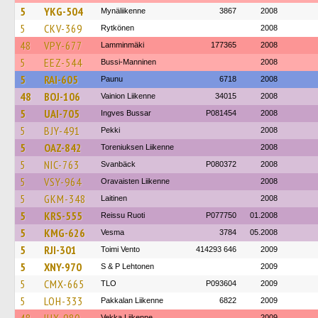
5
YKG-504
Mynäliikenne
3867
2008
5
CKV-369
Rytkönen
2008
48
VPY-677
Lamminmäki
177365
2008
5
EEZ-544
Bussi-Manninen
2008
5
RAI-605
Paunu
6718
2008
48
BOJ-106
Vainion Liikenne
34015
2008
5
UAI-705
Ingves Bussar
P081454
2008
5
BJY-491
Pekki
2008
5
OAZ-842
Toreniuksen Liikenne
2008
5
NIC-763
Svanbäck
P080372
2008
5
VSY-964
Oravaisten Liikenne
2008
5
GKM-348
Laitinen
2008
5
KRS-555
Reissu Ruoti
P077750
01.2008
5
KMG-626
Vesma
3784
05.2008
5
RJI-301
Toimi Vento
414293 646
2009
5
XNY-970
S & P Lehtonen
2009
5
CMX-665
TLO
P093604
2009
5
LOH-333
Pakkalan Liikenne
6822
2009
Vekka Liikenne
2009