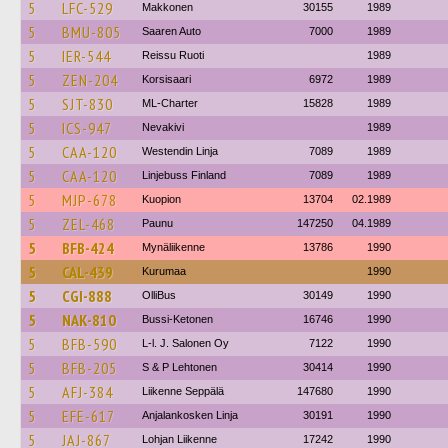
5
LFC-529
Makkonen
30155
1989
5
BMU-805
Saaren Auto
7000
1989
5
IER-544
Reissu Ruoti
1989
5
ZEN-204
Korsisaari
6972
1989
5
SJT-830
ML-Charter
15828
1989
5
ICS-947
Nevakivi
1989
5
CAA-120
Westendin Linja
7089
1989
5
CAA-120
Linjebuss Finland
7089
1989
5
MJP-678
Kuopion
13704
02.1989
5
ZEL-468
Paunu
147250
04.1989
5
BFB-424
Mynäliikenne
13786
1990
5
CAL-439
Kurumaa
1990
5
CGI-888
OlliBus
30149
1990
5
NAK-810
Bussi-Ketonen
16746
1990
5
BFB-590
L-l. J. Salonen Oy
7122
1990
5
BFB-205
S & P Lehtonen
30414
1990
5
AFJ-384
Liikenne Seppälä
147680
1990
5
EFE-617
Anjalankosken Linja
30191
1990
5
JAJ-867
Lohjan Liikenne
17242
1990