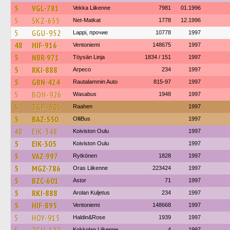
5
VGL-781
Vekka Liikenne
7981
01.1996
5
SKZ-655
Net-Matkat
1778
12.1996
5
GGU-952
Lappi, прочие
10778
1997
48
HIF-916
Ventoniemi
148675
1997
5
NBR-971
Töysän Linja
1834 / 151
1997
5
RKI-888
Arpeco
234
1997
5
GBN-424
Rautalammin Auto
815-97
1997
5
BOH-926
Wasabus
1948
1997
5
TGP-505
Raahen
1997
5
BAZ-550
OlliBus
1997
48
EIK-348
Koiviston Oulu
1997
5
EIK-305
Koiviston Oulu
1997
5
VAZ-997
Rytkönen
1828
1997
5
MGZ-786
Oras Liikenne
223424
1997
5
BZC-601
Astor
71
1997
5
RKI-888
Arolan Kuljetus
234
1997
5
HIF-895
Ventoniemi
148668
1997
5
HOY-915
Haldin&Rose
1939
1997
Kokkolan Liikenne
4
1997