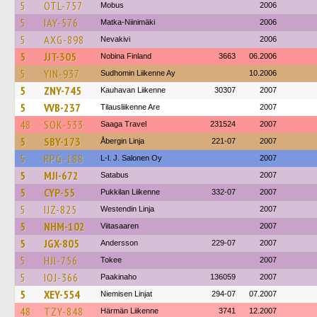
5
OTL-757
Mobus
2006
5
IAY-576
Matka-Niinimäki
2006
5
AXG-898
Nevakivi
2006
5
JJT-305
Nobina Finland
3663
06.2006
5
YIN-937
Sudhomin Liikenne Ay
10.2006
5
ZNY-745
Kauhavan Liikenne
30307
2007
5
VVB-237
Tilausliikenne Are
2007
48
SOK-533
Saaga Travel
231524
2007
5
SBY-173
Åbergin Linja
221-07
2007
5
RPG-188
L-l. J. Salonen Oy
2007
5
MJI-672
Satabus
2007
5
CYP-55
Pukkilan Liikenne
332-07
2007
5
IJZ-825
Westendin Linja
2007
5
NHM-102
Viitasaaren
2007
5
JGX-805
Andersson
229-07
2007
5
HJI-756
Tokee
2007
5
IOJ-366
Paakinaho
136059
2007
5
XEY-554
Niemisen Linjat
294-07
07.2007
48
TZY-848
Härmän Liikenne
3741
12.2007