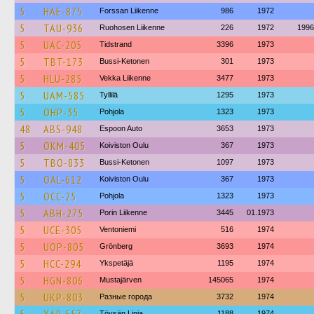
5
HAE-875
Forssan Liikenne
986
1972
5
TAU-936
Ruohosen Liikenne
226
1972
1996
5
UAC-205
Tidstrand
3396
1973
5
TBT-173
Bussi-Ketonen
301
1973
5
HLU-285
Vekka Liikenne
3477
1973
5
UAM-585
Tyllilä
1295
1973
5
OHP-35
Pohjola
1323
1973
48
ABS-948
Espoon Auto
3653
1973
5
OKM-405
Koiviston Oulu
367
1973
5
TBO-833
Bussi-Ketonen
1097
1973
5
OAL-612
Koiviston Oulu
367
1973
5
OCC-25
Pohjola
1323
1973
5
ABH-275
Porin Liikenne
3445
01.1973
5
UCE-305
Ventoniemi
516
1974
5
UOP-805
Grönberg
3693
1974
5
HCC-294
Ykspetäjä
1195
1974
5
HGN-806
Mustajärven
145065
1974
5
UKP-803
Разные города
3732
1974
Töysän Linja
1188
1974