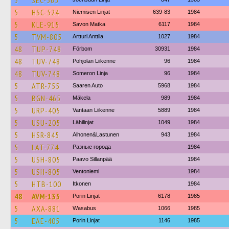
5
SEC-365
5
HSC-524
Niemisen Linjat
639-83
1984
5
KLE-915
Savon Matka
6117
1984
5
TVM-805
Artturi Anttila
1027
1984
48
TUP-748
Förbom
30931
1984
48
TUV-748
Pohjolan Liikenne
96
1984
48
TUV-748
Someron Linja
96
1984
5
ATR-755
Saaren Auto
5968
1984
5
BGN-465
Mäkela
989
1984
5
URP-405
Vantaan Liikenne
5889
1984
5
USU-205
Lähilinjat
1049
1984
5
HSR-845
Alhonen&Lastunen
943
1984
5
LAT-774
Разные города
1984
5
USH-805
Paavo Sillanpää
1984
5
USH-805
Ventoniemi
1984
5
HTB-100
Itkonen
1984
48
AVM-135
Porin Linjat
6178
1985
5
AXA-881
Wasabus
1066
1985
5
EAE-405
Porin Linjat
1146
1985