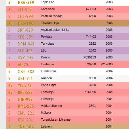
5
HKG-569
Tapio Lae
2003
48
CLI-948
Korsisaari
677-03
2003
5
CFZ-999
Разные города
6800
2003
48
HZS-186
Töysän Linja
2003
5
SRF-629
Anjalankosken Linja
2003
5
YFG-839
Pekkala
744-03
2003
5
BPM-845
Turkubus
2922
2003
5
SLF-495
LSL
2842
2003
5
UYY-945
Kivistö
P030153
2003
5
AL-75
Lauhamo
520738
02.2003
5
OBG-888
Lundström
2004
5
UBI-313
Raahen
9950
2004
48
YIC-272
Porin Linjat
3260
2004
48
RRE-582
Länsilinjat
P043095
2004
5
JHN-982
Länsilinjat
2004
5
KML-193
Vekka Liikenne
3301
2004
5
EMU-221
Mäkela
2004
5
JFM-301
Toreniuksen Liikenne
2004
5
ENA-684
Laitinen
2004