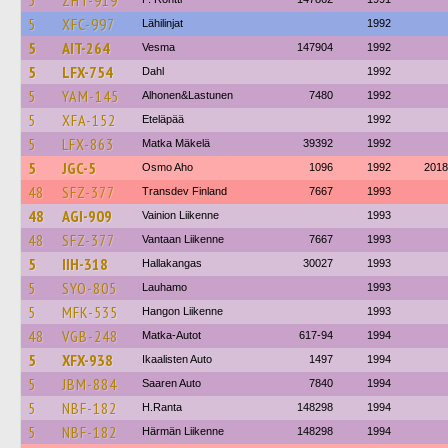
5
ZHT-919
5
XFC-997
Lähilinjat
1992
5
AIT-264
Vesma
147904
1992
5
LFX-754
Dahl
1992
5
YAM-145
Alhonen&Lastunen
7480
1992
5
XFA-152
Eteläpää
1992
5
LFX-863
Matka Mäkelä
39392
1992
5
JGC-5
Osmo Aho
1096
1992
2018
48
SFZ-377
Transdev Finland
7667
1993
48
AGI-909
Vainion Liikenne
1993
48
SFZ-377
Vantaan Liikenne
7667
1993
5
IIH-318
Hallakangas
30027
1993
5
SYO-805
Lauhamo
1993
5
MFK-535
Hangon Liikenne
1993
48
VGB-248
Matka-Autot
617-94
1994
5
XFX-938
Ikaalisten Auto
1497
1994
5
JBM-884
Saaren Auto
7840
1994
5
NBF-182
H.Ranta
148298
1994
5
NBF-182
Härmän Liikenne
148298
1994