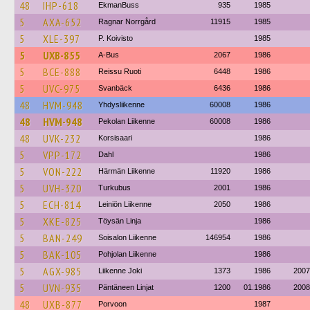
48
IHP-618
EkmanBuss
935
1985
5
AXA-652
Ragnar Norrgård
11915
1985
5
XLE-397
P. Koivisto
1985
5
UXB-855
A-Bus
2067
1986
5
BCE-888
Reissu Ruoti
6448
1986
5
UVC-975
Svanbäck
6436
1986
48
HVM-948
Yhdysliikenne
60008
1986
48
HVM-948
Pekolan Liikenne
60008
1986
48
UVK-232
Korsisaari
1986
5
VPP-172
Dahl
1986
5
VON-222
Härmän Liikenne
11920
1986
5
UVH-320
Turkubus
2001
1986
5
ECH-814
Leiniön Liikenne
2050
1986
5
XKE-825
Töysän Linja
1986
5
BAN-249
Soisalon Liikenne
146954
1986
5
BAK-105
Pohjolan Liikenne
1986
5
AGX-985
Liikenne Joki
1373
1986
2007
5
UVN-935
Päntäneen Linjat
1200
01.1986
2008
48
UXB-877
Porvoon
1987