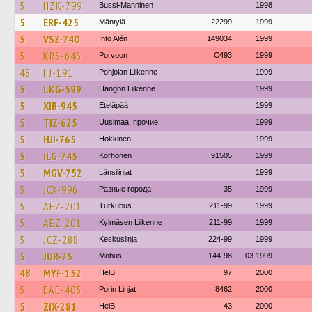
5
HZK-799
Bussi-Manninen
1998
5
ERF-425
Mäntylä
22299
1999
5
VSZ-740
Into Alén
149034
1999
5
KRS-646
Porvoon
C493
1999
48
IIJ-191
Pohjolan Liikenne
1999
5
LKG-599
Hangon Liikenne
1999
5
XIB-945
Eteläpää
1999
5
TIZ-625
Uusimaa, прочие
1999
5
HJI-765
Hokkinen
1999
5
ILG-745
Korhonen
91505
1999
5
MGV-752
Länsilinjat
1999
5
JCX-996
Разные города
35
1999
5
AEZ-201
Turkubus
211-99
1999
5
AEZ-201
Kylmäsen Liikenne
211-99
1999
5
JCZ-288
Keskuslinja
224-99
1999
5
JUR-75
Mobus
144-98
03.1999
48
MYF-152
HelB
97
2000
5
EAE-405
Porin Linjat
8462
2000
5
ZIX-281
HelB
43
2000