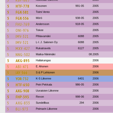
5
KBF-665
5
HTF-778
Kosonen
991-05
2005
5
FGX-381
Toimi Vento
2005
5
FGX-556
Mörö
938-05
2005
5
FHU-769
Andersson
918-05
2005
5
ONI-976
Tokee
2005
5
IMV-321
Pihlavamäki
6088
2005
5
IMV-321
L-l. J. Salonen Oy
6088
2005
5
MXY-427
Rukatravels
6127
2005
5
NNG-502
Matka-Niinimäki
08.2005
5
AKG-895
Hallakangas
2006
5
ABI-471
E. Ahonen
2006
5
IAY-566
S & P Lehtonen
2006
5
YOR-732
K-S Liikenne
6401
2006
5
HTF-650
Petri Pekkala
986-05
2006
5
AXG-908
Uuraisten Liikenne
2006
5
FHP-393
Revon
998-06
2006
5
AXG-833
Sundellbus
294
2006
5
BLI-973
Peimarin Liikenne
2006