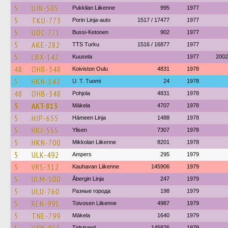
5
UJN-505
Pukkilan Liikenne
995
1977
5
TKU-773
Porin Linja-auto
1517 / 17477
1977
5
UOC-771
Bussi-Ketonen
902
1977
5
AKE-282
TTS Turku
1516 / 16877
1977
5
LBX-142
Kuusela
1977
2002
48
OHB-348
Koiviston Oulu
4831
1978
5
HKN-142
U. T. Tuomi
24
1978
48
OHB-348
Pohjola
4831
1978
5
AKT-813
Mäkela
4707
1978
5
HJP-655
Hämeen Linja
1488
1978
5
HKJ-555
Ylisen
7307
1978
5
HKN-700
Mikkolan Liikenne
8201
1978
5
ULK-492
Ampers
295
1979
5
VRS-312
Kauhavan Liikenne
145906
1979
5
ULM-500
Åbergin Linja
247
1979
5
ULU-760
Разные города
198
1979
5
REN-991
Toivosen Liikenne
4987
1979
5
TNE-799
Mäkela
1640
1979
Tidstrand
145876
1979