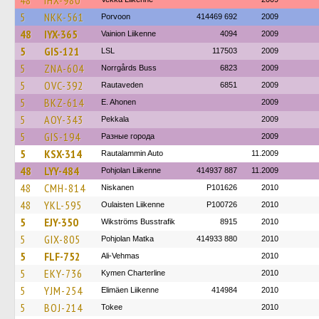
48
IHX-980
5
NKK-561
Porvoon
414469 692
2009
48
IYX-365
Vainion Liikenne
4094
2009
5
GIS-121
LSL
117503
2009
5
ZNA-604
Norrgårds Buss
6823
2009
5
OVC-392
Rautaveden
6851
2009
5
BKZ-614
E. Ahonen
2009
5
AOY-343
Pekkala
2009
5
GIS-194
Разные города
2009
5
KSX-314
Rautalammin Auto
11.2009
48
LYY-484
Pohjolan Liikenne
414937 887
11.2009
48
CMH-814
Niskanen
P101626
2010
48
YKL-595
Oulaisten Liikenne
P100726
2010
5
EJY-350
Wikströms Busstrafik
8915
2010
5
GIX-805
Pohjolan Matka
414933 880
2010
5
FLF-752
Ali-Vehmas
2010
5
EKY-736
Kymen Charterline
2010
5
YJM-254
Elimäen Liikenne
414984
2010
5
BOJ-214
Tokee
2010