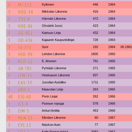
5
MJ-113
Kyllonen
446
1964
5
HOG-54
Mikkolan Liikenne
416
1964
5
TVZ-8
Härmän Liikenne
472
1964
5
HOE-86
Okslahti Jussi
423
1964
5
OG-912
Kainuun Linja
432
1964
5
OD-636
Kajaanin Kaupunkilinjat
728
1964
5
GL-376
Suni
192
1964
06.1981
5
HVD-99
Lehdon Liikenne
1805
1965
5
KCO-12
E. Ahonen
791
1965
5
GR-785
Pyhtään Liikenne
271
1965
5
LFM-55
Heiskasen Liikenne
837
1965
5
EAS-33
Jussilan Autoliike
1711
1965
5
UKH-1
Klaavolan Linja
263
1965
48
EJG-68
Porin Linjat
262
1966
5
ICS-8
Разные города
578
1966
5
EIM-5
Artturi Anttila
453
1966
5
MLN-55
Elimäen Liikenne
60
1967
5
EYC-15
Maskun Auto
77
1967
Kalle Rantasärkkä
2082
1967