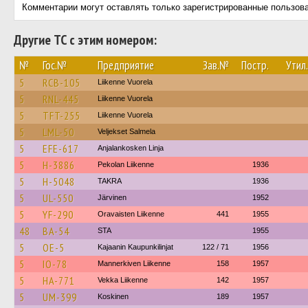
Комментарии могут оставлять только зарегистрированные пользов
Другие ТС с этим номером:
№
Гос.№
Предприятие
Зав.№
Постр.
Утил.
5
RCB-105
Liikenne Vuorela
5
RNL-445
Liikenne Vuorela
5
TFT-255
Liikenne Vuorela
5
LML-50
Veljekset Salmela
5
EFE-617
Anjalankosken Linja
5
H-3886
Pekolan Liikenne
1936
5
H-5048
TAKRA
1936
5
UL-550
Järvinen
1952
5
YF-290
Oravaisten Liikenne
441
1955
48
BA-54
STA
1955
5
OE-5
Kajaanin Kaupunkilinjat
122 / 71
1956
5
IO-78
Mannerkiven Liikenne
158
1957
5
HA-771
Vekka Liikenne
142
1957
5
UM-399
Koskinen
189
1957