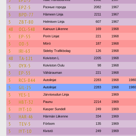
5
EPZ-5
5
EPZ-5
Разные города
2082
1967
5
BPD-77
Hämeen Linja
2211
1967
5
ZBT-80
Helmisen Linja
607
1967
48
OCL-548
Kainuun Liikenne
169
1968
5
EP-55
Porin Linjat
221
1968
5
OD-5
Mörö
187
1968
5
IRI-63
Sideby Trafikbolag
126
1968
48
TA-121
Koiviston L
2205
1968
5
OYX-5
Koiviston Oulu
98
1968
5
EP-55
Vähärauman
221
1968
5
RCS-844
Autolinjat
2283
1968
1980
5
GIL-25
Autolinjat
2283
1968
1980
5
YES-1
Järviseudun Linja
1969
5
HBT-32
Paunu
2214
1969
5
IYT-10
Kasper Sundell
249
1969
5
HAR-46
Härmän Liikenne
334
1969
5
TEV-5
Förbom
135
1969
5
IYT-10
Kivistö
249
1969