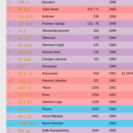
5
OM-5
Nevakivi
1958
5
RI-802
Toimi Vento
471 / 71
1959
5
OU-899
Kyllonen
536
1959
5
TO-643
Разные города
131 / 76
1959
5
IV-8
Alhonen&Lastunen
264
1959
5
HC-617
Niinivuori
370
1960
5
IÖ-664
Niemisen Linjat
247
1960
5
AÄ-815
Espoon Auto
720
1960
5
IE-168
Pekolan Liikenne
311
1960
5
US-5
Korsisaari
1960
5
XZA-52
Koivuranta
916
1961
12.1974
48
OBG-15
Kainuun Liikenne
321
1962
5
HAY-33
Ylisen
2206
1962
5
SO-829
Enon
2254
1962
5
HCT-85
Hämeen Linja
1169
1962
5
HBT-32
Paunu
2214
1962
5
HCC-33
Anton Mäntylä
2401
1962
5
TAX-584
Bussi-Ketonen
1963
5
EIV-36
Kalle Rantasärkkä
1344
1963