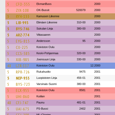
5
CFO-355
EkmanBuss
2000
5
ZIX-108
OK-Bussit
520079
2000
5
RYH-133
Kamusen Liikenne
2000
5
LIB-993
Elimäen Liikenne
310-00
2000
5
BYS-746
Sukulan Linja
380-00
2000
5
ARZ-774
Viitasaaren
2000
5
EYG-815
Andersson
95
2000
5
CIJ-225
Koiviston Oulu
2000
5
CCS-585
Keski-Pohjanmaa
320-00
2000
5
XIB-985
Joensuun Linja
330-00
2000
48
LZR-117
Koiviston Oulu
12.2000
5
RPR-726
Rukahuolto
9475
2001
5
NEP-955
Luopioisten Linja
456-01
2001
5
BYS-723
Varsinais-Suomi
380-00
2001
5
ELX-955
Koiviston Oulu
8581
2001
5
UHI-860
Kutilan
2001
48
CFJ-747
Paunu
481-01
2001
5
UAI-675
PS-Bussi
2402
2001
ML-Charter
2001