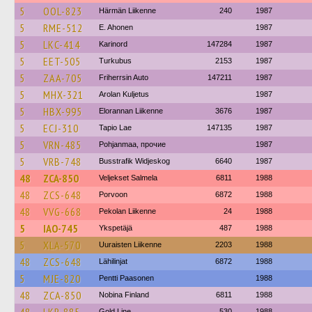
5
OOL-823
Härmän Liikenne
240
1987
5
RME-512
E. Ahonen
1987
5
LKC-414
Karinord
147284
1987
5
EET-505
Turkubus
2153
1987
5
ZAA-705
Friherrsin Auto
147211
1987
5
MHX-321
Arolan Kuljetus
1987
5
HBX-995
Elorannan Liikenne
3676
1987
5
ECJ-310
Tapio Lae
147135
1987
5
VRN-485
Pohjanmaa, прочие
1987
5
VRB-748
Busstrafik Widjeskog
6640
1987
48
ZCA-850
Veljekset Salmela
6811
1988
48
ZCS-648
Porvoon
6872
1988
48
VVG-668
Pekolan Liikenne
24
1988
5
IAO-745
Ykspetäjä
487
1988
5
XLA-570
Uuraisten Liikenne
2203
1988
48
ZCS-648
Lähilinjat
6872
1988
5
MJE-820
Pentti Paasonen
1988
48
ZCA-850
Nobina Finland
6811
1988
Gold Line
530
1988