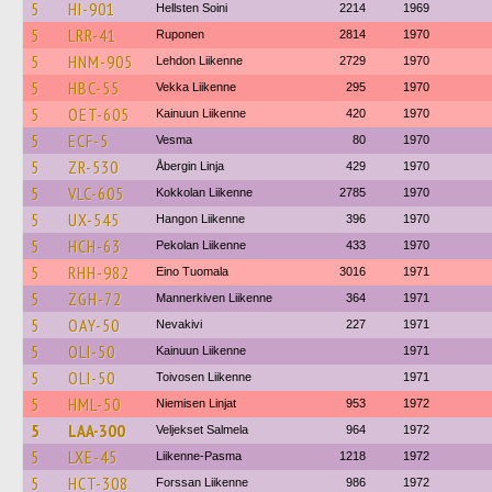
5
HI-901
Hellsten Soini
2214
1969
5
LRR-41
Ruponen
2814
1970
5
HNM-905
Lehdon Liikenne
2729
1970
5
HBC-55
Vekka Liikenne
295
1970
5
OET-605
Kainuun Liikenne
420
1970
5
ECF-5
Vesma
80
1970
5
ZR-530
Åbergin Linja
429
1970
5
VLC-605
Kokkolan Liikenne
2785
1970
5
UX-545
Hangon Liikenne
396
1970
5
HCH-63
Pekolan Liikenne
433
1970
5
RHH-982
Eino Tuomala
3016
1971
5
ZGH-72
Mannerkiven Liikenne
364
1971
5
OAY-50
Nevakivi
227
1971
5
OLI-50
Kainuun Liikenne
1971
5
OLI-50
Toivosen Liikenne
1971
5
HML-50
Niemisen Linjat
953
1972
5
LAA-300
Veljekset Salmela
964
1972
5
LXE-45
Liikenne-Pasma
1218
1972
5
HCT-308
Forssan Liikenne
986
1972