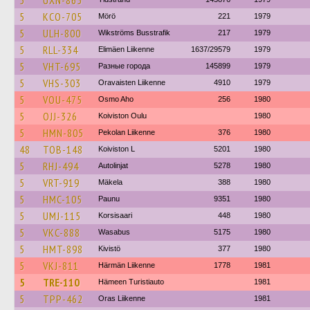
5
UXN-865
5
KCO-705
Mörö
221
1979
5
ULH-800
Wikströms Busstrafik
217
1979
5
RLL-334
Elimäen Liikenne
1637/29579
1979
5
VHT-695
Разные города
145899
1979
5
VHS-303
Oravaisten Liikenne
4910
1979
5
VOU-475
Osmo Aho
256
1980
5
OJJ-326
Koiviston Oulu
1980
5
HMN-805
Pekolan Liikenne
376
1980
48
TOB-148
Koiviston L
5201
1980
5
RHJ-494
Autolinjat
5278
1980
5
VRT-919
Mäkela
388
1980
5
HMC-105
Paunu
9351
1980
5
UMJ-115
Korsisaari
448
1980
5
VKC-888
Wasabus
5175
1980
5
HMT-898
Kivistö
377
1980
5
VKJ-811
Härmän Liikenne
1778
1981
5
TRE-110
Hämeen Turistiauto
1981
5
TPP-462
Oras Liikenne
1981