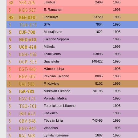
48
YFR-706
Jalobus
2409
1995
5
KGK-567
E. Rantanen
1995
48
KEF-830
Länsilinjat
23729
1995
5
TGN-873
STA
7904
1995
5
EUF-700
Mustajärven
1622
1995
5
HGO-618
Liikenne Seppälä
1995
5
UGH-428
Mäkela
1995
5
UGH-436
Toimi Vento
63895
1995
5
OGP-315
Saaristotie
148422
1995
5
EGT-446
Hämeen Linja
1996
5
HGV-307
Pekolan Liikenne
8085
1996
5
UAI-586
P. Koivisto
8102
1996
5
IGK-981
Mikkolan Liikenne
701-96
1996
5
EGV-171
Pohjolan Matka
1996
5
TGO-701
Toreniuksen Liikenne
1996
5
JBU-622
Koskinen
1996
5
GBV-846
Töysän Linja
743-95
1996
5
HGY-945
Wasabus
1996
5
RGJ-508
Lyttylän Liikenne
1687
1996