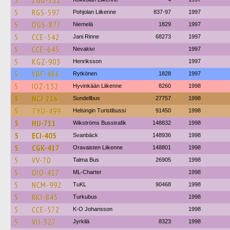
5
ZGU-122
5
RGS-597
Pohjolan Liikenne
837-97
1997
5
OGS-877
Niemelä
1829
1997
5
CCE-542
Jani Rinne
68273
1997
5
CCE-645
Nevakivi
1997
5
KGZ-903
Henriksson
1997
5
YBF-486
Rytkönen
1828
1997
5
IOZ-132
Hyvinkään Liikenne
8260
1998
5
NCJ-216
Sundellbus
27757
1998
5
TYU-499
Helsingin Turistibussi
91450
1998
5
HIJ-711
Wikströms Busstrafik
148832
1998
5
ECI-405
Svanbäck
148936
1998
5
CGK-417
Oravaisten Liikenne
148801
1998
5
VV-70
Talma Bus
26905
1998
5
OIO-417
ML-Charter
1998
5
NCM-992
TuKL
90468
1998
5
RKI-845
Turkubus
1998
5
CCE-572
K-O Johansson
1998
5
VIJ-327
Jyrkilä
8323
1998