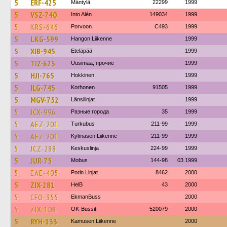
5
ERF-425
Mäntylä
22299
1999
5
VSZ-740
Into Alén
149034
1999
5
KRS-646
Porvoon
C493
1999
5
LKG-599
Hangon Liikenne
1999
5
XIB-945
Eteläpää
1999
5
TIZ-625
Uusimaa, прочие
1999
5
HJI-765
Hokkinen
1999
5
ILG-745
Korhonen
91505
1999
5
MGV-752
Länsilinjat
1999
5
JCX-996
Разные города
35
1999
5
AEZ-201
Turkubus
211-99
1999
5
AEZ-201
Kylmäsen Liikenne
211-99
1999
5
JCZ-288
Keskuslinja
224-99
1999
5
JUR-75
Mobus
144-98
03.1999
5
EAE-405
Porin Linjat
8462
2000
5
ZIX-281
HelB
43
2000
5
CFO-355
EkmanBuss
2000
5
ZIX-108
OK-Bussit
520079
2000
5
RYH-133
Kamusen Liikenne
2000