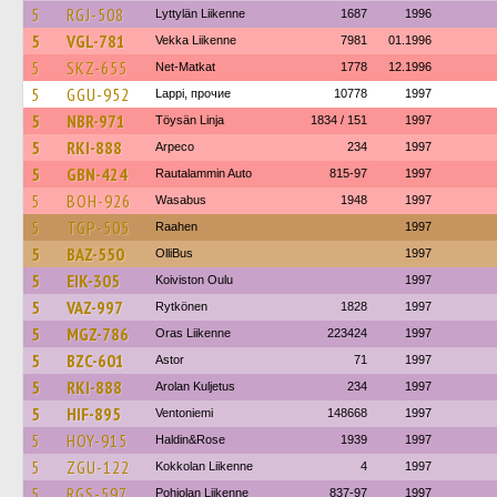
5
RGJ-508
Lyttylän Liikenne
1687
1996
5
VGL-781
Vekka Liikenne
7981
01.1996
5
SKZ-655
Net-Matkat
1778
12.1996
5
GGU-952
Lappi, прочие
10778
1997
5
NBR-971
Töysän Linja
1834 / 151
1997
5
RKI-888
Arpeco
234
1997
5
GBN-424
Rautalammin Auto
815-97
1997
5
BOH-926
Wasabus
1948
1997
5
TGP-505
Raahen
1997
5
BAZ-550
OlliBus
1997
5
EIK-305
Koiviston Oulu
1997
5
VAZ-997
Rytkönen
1828
1997
5
MGZ-786
Oras Liikenne
223424
1997
5
BZC-601
Astor
71
1997
5
RKI-888
Arolan Kuljetus
234
1997
5
HIF-895
Ventoniemi
148668
1997
5
HOY-915
Haldin&Rose
1939
1997
5
ZGU-122
Kokkolan Liikenne
4
1997
5
RGS-597
Pohjolan Liikenne
837-97
1997