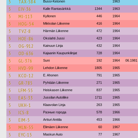
5
TAX-584
Bussi-Ketonen
1963
5
EIV-36
Kalle Rantasärkkä
1344
1963
5
MJ-113
Kyllonen
446
1964
5
HOG-54
Mikkolan Liikenne
416
1964
5
TVZ-8
Härmän Liikenne
472
1964
5
HOE-86
Okslahti Jussi
423
1964
5
OG-912
Kainuun Linja
432
1964
5
OD-636
Kajaanin Kaupunkilinjat
728
1964
5
GL-376
Suni
192
1964
06.1981
5
HVD-99
Lehdon Liikenne
1805
1965
5
KCO-12
E. Ahonen
791
1965
5
GR-785
Pyhtään Liikenne
271
1965
5
LFM-55
Heiskasen Liikenne
837
1965
5
EAS-33
Jussilan Autoliike
1711
1965
5
UKH-1
Klaavolan Linja
263
1965
5
ICS-8
Разные города
578
1966
5
EIM-5
Artturi Anttila
453
1966
5
MLN-55
Elimäen Liikenne
60
1967
5
EYC-15
Maskun Auto
77
1967