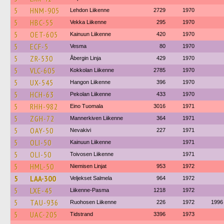
5
HNM-905
Lehdon Liikenne
2729
1970
5
HBC-55
Vekka Liikenne
295
1970
5
OET-605
Kainuun Liikenne
420
1970
5
ECF-5
Vesma
80
1970
5
ZR-530
Åbergin Linja
429
1970
5
VLC-605
Kokkolan Liikenne
2785
1970
5
UX-545
Hangon Liikenne
396
1970
5
HCH-63
Pekolan Liikenne
433
1970
5
RHH-982
Eino Tuomala
3016
1971
5
ZGH-72
Mannerkiven Liikenne
364
1971
5
OAY-50
Nevakivi
227
1971
5
OLI-50
Kainuun Liikenne
1971
5
OLI-50
Toivosen Liikenne
1971
5
HML-50
Niemisen Linjat
953
1972
5
LAA-300
Veljekset Salmela
964
1972
5
LXE-45
Liikenne-Pasma
1218
1972
5
TAU-936
Ruohosen Liikenne
226
1972
1996
5
UAC-205
Tidstrand
3396
1973