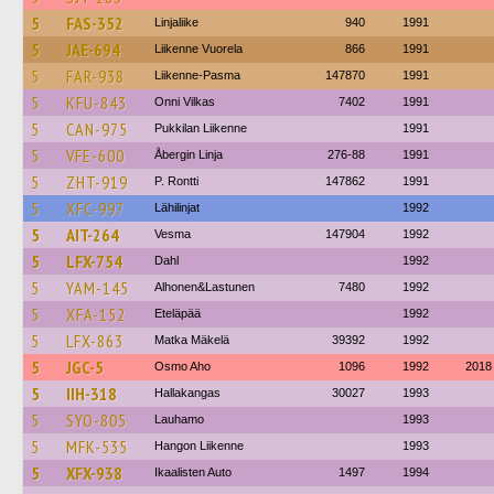
5
FAS-352
Linjaliike
940
1991
5
JAE-694
Liikenne Vuorela
866
1991
5
FAR-938
Liikenne-Pasma
147870
1991
5
KFU-843
Onni Vilkas
7402
1991
5
CAN-975
Pukkilan Liikenne
1991
5
VFE-600
Åbergin Linja
276-88
1991
5
ZHT-919
P. Rontti
147862
1991
5
XFC-997
Lähilinjat
1992
5
AIT-264
Vesma
147904
1992
5
LFX-754
Dahl
1992
5
YAM-145
Alhonen&Lastunen
7480
1992
5
XFA-152
Eteläpää
1992
5
LFX-863
Matka Mäkelä
39392
1992
5
JGC-5
Osmo Aho
1096
1992
2018
5
IIH-318
Hallakangas
30027
1993
5
SYO-805
Lauhamo
1993
5
MFK-535
Hangon Liikenne
1993
5
XFX-938
Ikaalisten Auto
1497
1994