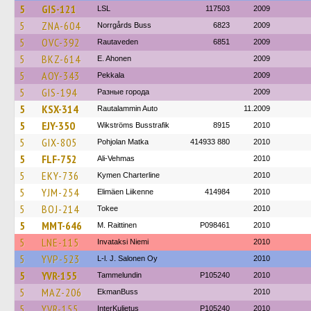
5
GIS-121
LSL
117503
2009
5
ZNA-604
Norrgårds Buss
6823
2009
5
OVC-392
Rautaveden
6851
2009
5
BKZ-614
E. Ahonen
2009
5
AOY-343
Pekkala
2009
5
GIS-194
Разные города
2009
5
KSX-314
Rautalammin Auto
11.2009
5
EJY-350
Wikströms Busstrafik
8915
2010
5
GIX-805
Pohjolan Matka
414933 880
2010
5
FLF-752
Ali-Vehmas
2010
5
EKY-736
Kymen Charterline
2010
5
YJM-254
Elimäen Liikenne
414984
2010
5
BOJ-214
Tokee
2010
5
MMT-646
M. Raittinen
P098461
2010
5
LNE-115
Invataksi Niemi
2010
5
YVP-523
L-l. J. Salonen Oy
2010
5
YVR-155
Tammelundin
P105240
2010
5
MAZ-206
EkmanBuss
2010
5
YVR-155
InterKuljetus
P105240
2010