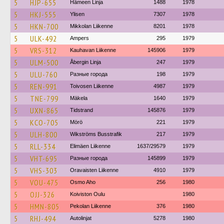
5
HJP-655
Hämeen Linja
1488
1978
5
HKJ-555
Ylisen
7307
1978
5
HKN-700
Mikkolan Liikenne
8201
1978
5
ULK-492
Ampers
295
1979
5
VRS-312
Kauhavan Liikenne
145906
1979
5
ULM-500
Åbergin Linja
247
1979
5
ULU-760
Разные города
198
1979
5
REN-991
Toivosen Liikenne
4987
1979
5
TNE-799
Mäkela
1640
1979
5
UXN-865
Tidstrand
145876
1979
5
KCO-705
Mörö
221
1979
5
ULH-800
Wikströms Busstrafik
217
1979
5
RLL-334
Elimäen Liikenne
1637/29579
1979
5
VHT-695
Разные города
145899
1979
5
VHS-303
Oravaisten Liikenne
4910
1979
5
VOU-475
Osmo Aho
256
1980
5
OJJ-326
Koiviston Oulu
1980
5
HMN-805
Pekolan Liikenne
376
1980
5
RHJ-494
Autolinjat
5278
1980