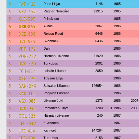
5
EAE-405
Porin Linjat
1146
1985
5
AXA-652
Ragnar Norrgård
11915
1985
5
XLE-397
P. Koivisto
1985
5
UXB-855
A-Bus
2067
1986
5
BCE-888
Reissu Ruoti
6448
1986
5
UVC-975
Svanbäck
6436
1986
5
VPP-172
Dahl
1986
5
VON-222
Härmän Liikenne
11920
1986
5
UVH-320
Turkubus
2001
1986
5
ECH-814
Leiniön Liikenne
2050
1986
5
XKE-825
Töysän Linja
1986
5
BAN-249
Soisalon Liikenne
146954
1986
5
BAK-105
Pohjolan Liikenne
1986
5
AGX-985
Liikenne Joki
1373
1986
2007
5
UVN-935
Päntäneen Linjat
1200
01.1986
2008
5
OOL-823
Härmän Liikenne
240
1987
5
RME-512
E. Ahonen
1987
5
LKC-414
Karinord
147284
1987
5
EET-505
Turkubus
2153
1987