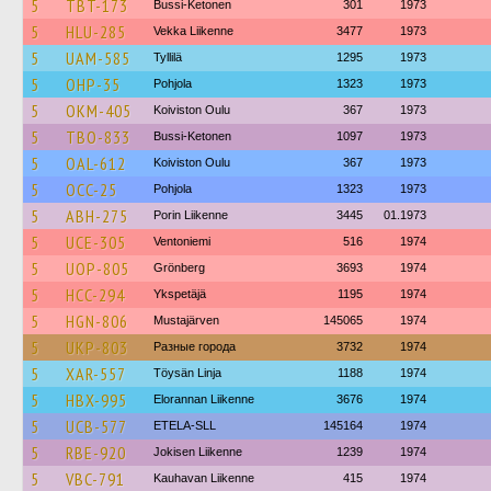
5
TBT-173
Bussi-Ketonen
301
1973
5
HLU-285
Vekka Liikenne
3477
1973
5
UAM-585
Tyllilä
1295
1973
5
OHP-35
Pohjola
1323
1973
5
OKM-405
Koiviston Oulu
367
1973
5
TBO-833
Bussi-Ketonen
1097
1973
5
OAL-612
Koiviston Oulu
367
1973
5
OCC-25
Pohjola
1323
1973
5
ABH-275
Porin Liikenne
3445
01.1973
5
UCE-305
Ventoniemi
516
1974
5
UOP-805
Grönberg
3693
1974
5
HCC-294
Ykspetäjä
1195
1974
5
HGN-806
Mustajärven
145065
1974
5
UKP-803
Разные города
3732
1974
5
XAR-557
Töysän Linja
1188
1974
5
HBX-995
Elorannan Liikenne
3676
1974
5
UCB-577
ETELA-SLL
145164
1974
5
RBE-920
Jokisen Liikenne
1239
1974
5
VBC-791
Kauhavan Liikenne
415
1974