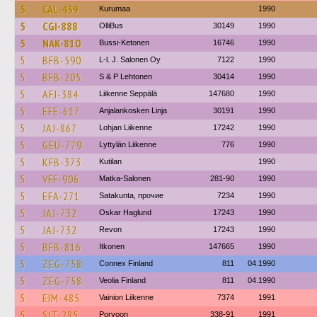
5
CAL-439
Kurumaa
1990
5
CGI-888
OlliBus
30149
1990
5
NAK-810
Bussi-Ketonen
16746
1990
5
BFB-590
L-l. J. Salonen Oy
7122
1990
5
BFB-205
S & P Lehtonen
30414
1990
5
AFJ-384
Liikenne Seppälä
147680
1990
5
EFE-617
Anjalankosken Linja
30191
1990
5
JAJ-867
Lohjan Liikenne
17242
1990
5
GEU-779
Lyttylän Liikenne
776
1990
5
KFB-373
Kutilan
1990
5
VFF-906
Matka-Salonen
281-90
1990
5
EFA-271
Satakunta, прочие
7234
1990
5
JAJ-732
Oskar Haglund
17243
1990
5
JAJ-732
Revon
17243
1990
5
BFB-816
Itkonen
147665
1990
5
ZEG-758
Connex Finland
811
04.1990
5
ZEG-758
Veolia Finland
811
04.1990
5
EIM-485
Vainion Liikenne
7374
1991
5
SJT-285
Porvoon
338-91
1991