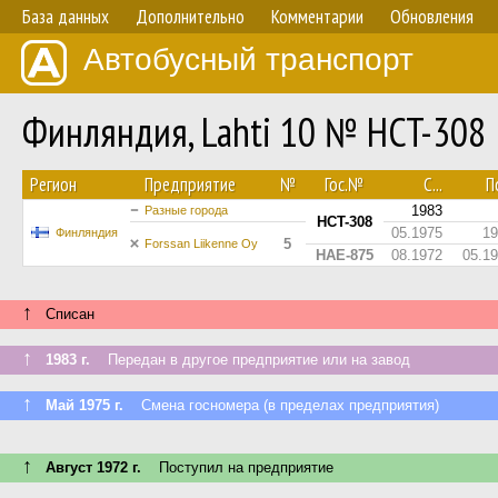
База данных
Дополнительно
Комментарии
Обновления
Автобусный транспорт
Финляндия, Lahti 10 № HCT-308
Регион
Предприятие
№
Гос.№
С...
По
1983
Разные города
HCT-308
05.1975
19
Финляндия
5
Forssan Liikenne Oy
HAE-875
08.1972
05.1
↑
Списан
↑
1983 г.
Передан в другое предприятие или на завод
↑
Май 1975 г.
Смена госномера (в пределах предприятия)
↑
Август 1972 г.
Поступил на предприятие