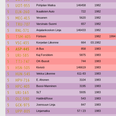
5
UOT-955
Pohjolan Matka
146458
1982
5
ELN-260
Ikaalisten Auto
722
1982
5
MEC-415
Vesanen
5620
1982
5
TRU-707
Varsinais-Suomi
657
1982
5
RNL-371
Anjalankosken Linja
146433
1982
5
TSM-405
Förbom
1982
1994
5
VSC-435
Korpelan Liikenne
664
03.1982
5
ASP-445
A-Bus
858
1983
5
URJ-585
Kaj Forsblom
5875
1983
5
TTJ-747
OK-Bussit
744
1983
5
HSN-505
Kivistö
146619
1983
5
HUN-545
Vekka Liikenne
611-83
1983
5
HPV-716
E. Ahonen
3104
1983
5
HPC-403
Bussi-Manninen
3195
1983
5
URJ-165
SLT
5935
1983
5
OLC-590
Haldin&Rose
543
1983
5
GCK-975
Joensuun Linja
847
1983
5
UPP-805
Linjamatka
57 / 23
1983