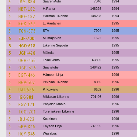
5
JBM-884
Saaren Auto
7840
1994
5
NBF-182
H.Ranta
148298
1994
5
NBF-182
Härmän Liikenne
148298
1994
5
KGK-567
E. Rantanen
1995
5
TGN-873
STA
7904
1995
5
EUF-700
Mustajärven
1622
1995
5
HGO-618
Liikenne Seppälä
1995
5
UGH-428
Mäkela
1995
5
UGH-436
Toimi Vento
63895
1995
5
OGP-315
Saaristotie
148422
1995
5
EGT-446
Hämeen Linja
1996
5
HGV-307
Pekolan Liikenne
8085
1996
5
UAI-586
P. Koivisto
8102
1996
5
IGK-981
Mikkolan Liikenne
701-96
1996
5
EGV-171
Pohjolan Matka
1996
5
TGO-701
Toreniuksen Liikenne
1996
5
JBU-622
Koskinen
1996
5
GBV-846
Töysän Linja
743-95
1996
5
HGY-945
Wasabus
1996