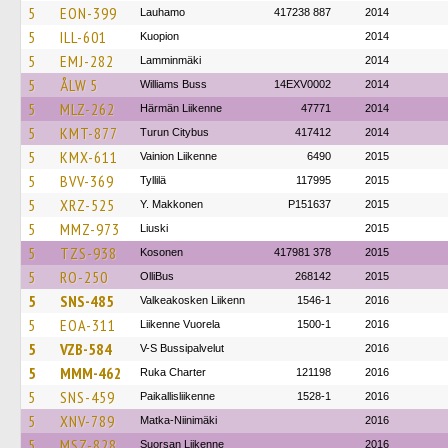
5
EON-399
Lauhamo
417238 887
2014
5
ILL-601
Kuopion
2014
5
EMJ-282
Lamminmäki
2014
5
ÅLW 5
Williams Buss
14EXV0002
2014
5
MLZ-262
Härmän Liikenne
47771
2014
5
KMT-877
Turun Citybus
417412
2014
5
KMX-611
Vainion Liikenne
6490
2015
5
BVV-369
Tyllilä
117995
2015
5
XRZ-525
Y. Makkonen
P151637
2015
5
MMZ-973
Liuski
2015
5
TZS-938
Kosonen
417981 378
2015
5
RO-250
OlliBus
268142
2015
5
SNS-485
Valkeakosken Liikenn
1546-1
2016
5
EOA-311
Liikenne Vuorela
1500-1
2016
5
VZB-584
V-S Bussipalvelut
2016
5
MMM-462
Ruka Charter
121198
2016
5
SNS-459
Paikallisliikenne
1528-1
2016
5
XNV-789
Matka-Niinimäki
2016
5
MSZ-828
Suorsan Liikenne
2016