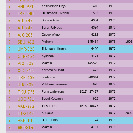
5
HHL-921
Kasiniemen Linja
1416
1976
5
LBR-940
Heiskasen Liikenne
1553
1976
5
AJL-745
Saaren Auto
4394
1976
5
AJL-745
Turun Citybus
4394
1976
5
AJC-205
Espoon Auto
4292
1976
5
SBU-422
Pielisen
145464
1976
1993
5
UMR-626
Toivosen Liikenne
4400
1977
5
OEN-333
Kyllonen
4471
1977
5
VJO-505
Mäkela
145575
1977
5
XCC-815
Korhosen Linjat
1423
1977
5
TKR-405
Lauhamo
240314
1977
5
UJN-505
Pukkilan Liikenne
995
1977
5
TKU-773
Porin Linja-auto
1517 / 17477
1977
5
UOC-771
Bussi-Ketonen
902
1977
5
AKE-282
TTS Turku
1516 / 16877
1977
5
LBX-142
Kuusela
1977
2002
5
HKN-142
U. T. Tuomi
24
1978
5
AKT-813
Mäkela
4707
1978