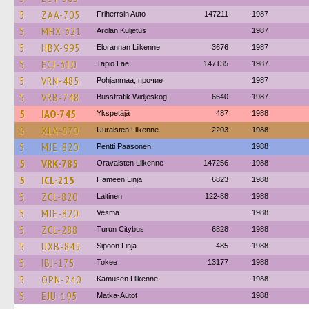
5
ZAA-705
Friherrsin Auto
147211
1987
5
MHX-321
Arolan Kuljetus
1987
5
HBX-995
Elorannan Liikenne
3676
1987
5
ECJ-310
Tapio Lae
147135
1987
5
VRN-485
Pohjanmaa, прочие
1987
5
VRB-748
Busstrafik Widjeskog
6640
1987
5
IAO-745
Ykspetäjä
487
1988
5
XLA-570
Uuraisten Liikenne
2203
1988
5
MJE-820
Pentti Paasonen
1988
5
VRK-785
Oravaisten Liikenne
147256
1988
5
ICL-215
Hämeen Linja
6823
1988
5
ZCL-820
Laitinen
122-88
1988
5
MJE-820
Vesma
1988
5
ZCL-288
Turun Citybus
6828
1988
5
UXB-845
Sipoon Linja
485
1988
5
IBJ-175
Tokee
13177
1988
5
OPN-240
Kamusen Liikenne
1988
5
EJU-195
Matka-Autot
1988