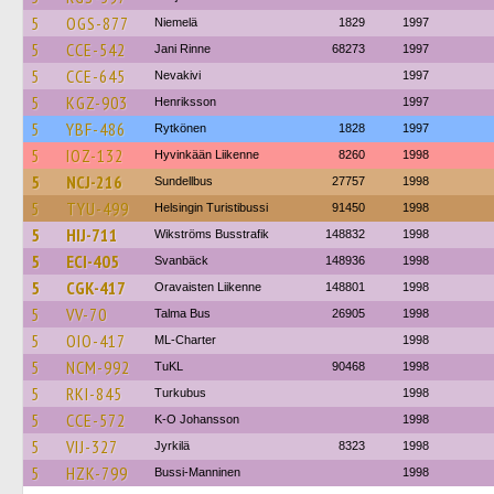
5
OGS-877
Niemelä
1829
1997
5
CCE-542
Jani Rinne
68273
1997
5
CCE-645
Nevakivi
1997
5
KGZ-903
Henriksson
1997
5
YBF-486
Rytkönen
1828
1997
5
IOZ-132
Hyvinkään Liikenne
8260
1998
5
NCJ-216
Sundellbus
27757
1998
5
TYU-499
Helsingin Turistibussi
91450
1998
5
HIJ-711
Wikströms Busstrafik
148832
1998
5
ECI-405
Svanbäck
148936
1998
5
CGK-417
Oravaisten Liikenne
148801
1998
5
VV-70
Talma Bus
26905
1998
5
OIO-417
ML-Charter
1998
5
NCM-992
TuKL
90468
1998
5
RKI-845
Turkubus
1998
5
CCE-572
K-O Johansson
1998
5
VIJ-327
Jyrkilä
8323
1998
5
HZK-799
Bussi-Manninen
1998