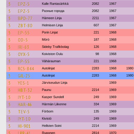
5
EPZ-5
Kalle Rantasärkkä
2082
1967
5
EPZ-5
Разные города
2082
1967
5
BPD-77
Hämeen Linja
2211
1967
5
ZBT-80
Helmisen Linja
607
1967
5
EP-55
Porin Linjat
221
1968
5
OD-5
Mörö
187
1968
5
IRI-63
Sideby Trafikbolag
126
1968
5
OYX-5
Koiviston Oulu
98
1968
5
EP-55
Vähärauman
221
1968
5
RCS-844
Autolinjat
2283
1968
1980
5
GIL-25
Autolinjat
2283
1968
1980
5
YES-1
Järviseudun Linja
1969
5
HBT-32
Paunu
2214
1969
5
IYT-10
Kasper Sundell
249
1969
5
HAR-46
Härmän Liikenne
334
1969
5
TEV-5
Förbom
135
1969
5
IYT-10
Kivistö
249
1969
5
HI-901
Hellsten Soini
2214
1969
5
LRR-41
Ruponen
2814
1970