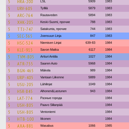
5
HRA-200
LSL
5909
1983
5
URV-605
Tyllilä
5879
1983
5
ARC-764
Rautaveden
5894
1983
5
XHK-205
Keski-Suomi, прочие
788
1983
5
TTJ-747
Satakunta, прочие
744
1983
5
SEC-365
Joensuun Linja
847
1983
5
HSC-524
Niemisen Linjat
639-83
1984
5
KLE-915
Savon Matka
6117
1984
5
TVM-805
Artturi Anttila
1027
1984
5
ATR-755
Saaren Auto
5968
1984
5
BGN-465
Mäkela
989
1984
5
URP-405
Vantaan Liikenne
5889
1984
5
USU-205
Lähilinjat
1049
1984
5
HSR-845
Alhonen&Lastunen
943
1984
5
LAT-774
Разные города
1984
5
USH-805
Paavo Sillanpää
1984
5
USH-805
Ventoniemi
1984
5
HTB-100
Itkonen
1984
5
AXA-881
Wasabus
1066
1985