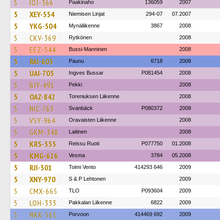
5
IOJ-366
Paakinaho
136059
2007
5
XEY-554
Niemisen Linjat
294-07
07.2007
5
YKG-504
Mynäliikenne
3867
2008
5
CKV-369
Rytkönen
2008
5
EEZ-544
Bussi-Manninen
2008
5
RAI-605
Paunu
6718
2008
5
UAI-705
Ingves Bussar
P081454
2008
5
BJY-491
Pekki
2008
5
OAZ-842
Toreniuksen Liikenne
2008
5
NIC-763
Svanbäck
P080372
2008
5
VSY-964
Oravaisten Liikenne
2008
5
GKM-348
Laitinen
2008
5
KRS-555
Reissu Ruoti
P077750
01.2008
5
KMG-626
Vesma
3784
05.2008
5
RJI-301
Toimi Vento
414293 646
2009
5
XNY-970
S & P Lehtonen
2009
5
CMX-665
TLO
P093604
2009
5
LOH-333
Pakkalan Liikenne
6822
2009
5
NKK-561
Porvoon
414469 692
2009