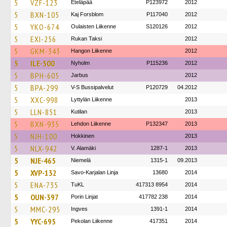
5
VZF-123
Eteläpää
P123972
2012
5
BXN-105
Kaj Forsblom
P117040
2012
5
YKO-674
Oulaisten Liikenne
S120126
2012
5
EXI-256
Rukan Taksi
2012
5
GKM-343
Hangon Liikenne
2012
5
ILE-500
Nyholm
P115236
2012
5
BPH-605
Jarbus
2012
5
BPA-299
V-S Bussipalvelut
P120729
04.2012
5
XXC-998
Lyttylän Liikenne
2013
5
LLN-851
Kutilan
2013
5
BXN-935
Lehdon Liikenne
P132347
2013
5
NJH-100
Hokkinen
2013
5
NLX-942
V. Alamäki
1287-1
2013
5
NJE-465
Niemelä
1315-1
09.2013
5
XVP-132
Savo-Karjalan Linja
13680
2014
5
ENA-735
TuKL
417313 8954
2014
5
OUN-397
Porin Linjat
417782 238
2014
5
MMC-295
Ingves
1391-1
2014
5
YYC-695
Pekolan Liikenne
417351
2014