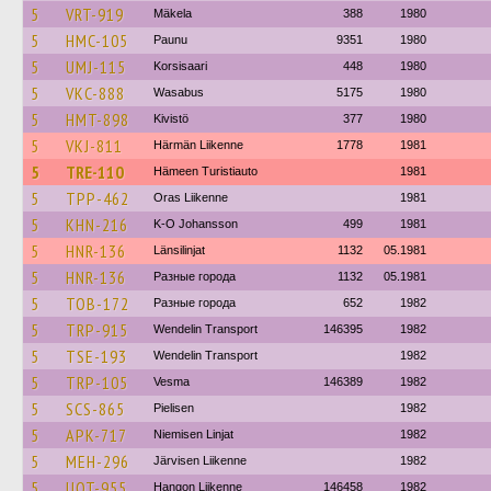
5
VRT-919
Mäkela
388
1980
5
HMC-105
Paunu
9351
1980
5
UMJ-115
Korsisaari
448
1980
5
VKC-888
Wasabus
5175
1980
5
HMT-898
Kivistö
377
1980
5
VKJ-811
Härmän Liikenne
1778
1981
5
TRE-110
Hämeen Turistiauto
1981
5
TPP-462
Oras Liikenne
1981
5
KHN-216
K-O Johansson
499
1981
5
HNR-136
Länsilinjat
1132
05.1981
5
HNR-136
Разные города
1132
05.1981
5
TOB-172
Разные города
652
1982
5
TRP-915
Wendelin Transport
146395
1982
5
TSE-193
Wendelin Transport
1982
5
TRP-105
Vesma
146389
1982
5
SCS-865
Pielisen
1982
5
APK-717
Niemisen Linjat
1982
5
MEH-296
Järvisen Liikenne
1982
5
UOT-955
Hangon Liikenne
146458
1982