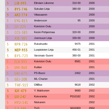
5
LIB-993
Elimäen Liikenne
310-00
2000
5
BYS-746
Sukulan Linja
380-00
2000
5
ARZ-774
Viitasaaren
2000
5
EYG-815
Andersson
95
2000
5
CIJ-225
Koiviston Oulu
2000
5
CCS-585
Keski-Pohjanmaa
320-00
2000
5
XIB-985
Joensuun Linja
330-00
2000
5
RPR-726
Rukahuolto
9475
2001
5
NEP-955
Luopioisten Linja
456-01
2001
5
BYS-723
Varsinais-Suomi
380-00
2001
5
ELX-955
Koiviston Oulu
8581
2001
5
UHI-860
Kutilan
2001
5
UAI-675
PS-Bussi
2402
2001
5
GEJ-208
ML-Charter
2001
5
THF-515
OlliBus
9618
2002
5
XJF-479
Y. Makkonen
9680
2002
5
UJI-242
Koivuranta
P010182
2002
5
HYU-141
Niskanen
2002
5
ILA-446
TLO
S010303
2002