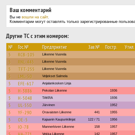
Ваш комментарий
Вы не
вошли на сайт
.
Комментарии могут оставлять только зарегистрированные пользов
Другие ТС с этим номером:
№
Гос.№
Предприятие
Зав.№
Постр.
Утил.
5
RCB-105
Liikenne Vuorela
5
RNL-445
Liikenne Vuorela
5
TFT-255
Liikenne Vuorela
5
LML-50
Veljekset Salmela
5
EFE-617
Anjalankosken Linja
5
H-3886
Pekolan Liikenne
1936
5
H-5048
TAKRA
1936
5
UL-550
Järvinen
1952
5
YF-290
Oravaisten Liikenne
441
1955
5
OE-5
Kajaanin Kaupunkilinjat
122 / 71
1956
5
IO-78
Mannerkiven Liikenne
158
1957
5
HA-771
Vekka Liikenne
142
1957