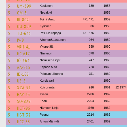
5
UM-399
Koskinen
189
1957
5
OM-5
Nevakivi
1958
5
RI-802
Toimi Vento
471 / 71
1959
5
OU-899
Kyllonen
536
1959
5
TO-643
Разные города
131 / 76
1959
5
IV-8
Alhonen&Lastunen
264
1959
5
VRH-41
Ykspetäjä
339
1960
5
HC-617
Niinivuori
370
1960
5
IÖ-664
Niemisen Linjat
247
1960
5
AÄ-815
Espoon Auto
720
1960
5
IE-168
Pekolan Liikenne
311
1960
5
US-5
Korsisaari
1960
5
XZA-52
Koivuranta
916
1961
12.1974
5
HAY-33
Ylisen
2206
1962
5
SO-829
Enon
2254
1962
5
HCT-85
Hämeen Linja
1169
1962
5
HBT-32
Paunu
2214
1962
5
HCC-33
Anton Mäntylä
2401
1962