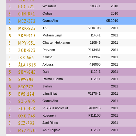
5
IOO-221
Wasabus
1036-1
2010
5
CHN-871
Oubus
2010
5
MEZ-372
Osmo Aho
05.2010
5
MKK-825
TKL
S110108
2011
5
SKM-915
Möllärin Linjat
1143-1
2011
5
MPY-931
Charter Hekkanen
110843
2011
5
ZOK-823
Porvoon
P113431
2011
5
JKX-665
Kivistö
P113967
2011
5
ÅLA 7318
Axbuss
416065
2011
5
SKM-845
Dahl
1122-1
2011
5
SVY-296
Raimo Luoma
1129-1
2011
5
ERY-277
Jyrkilä
2011
5
BVS-124
Länsilinjat
P117041
2011
5
SOK-905
Osmo Aho
2011
5
ZOC-458
V-S Bussipalvelut
S100216
2011
5
OXC-743
Kosonen
P111103
2011
5
SCZ-792
Jani Rinne
2011
5
MYZ-170
A&P Taipale
1126-1
2011