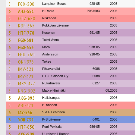
5
FGX-500
Lampinen Buses
928-05
2005
5
AHZ-581
H.Ranta
P057683
2005
5
OTZ-680
Niskanen
2005
5
KBF-665
Kokkolan Liikenne
2005
5
HTF-778
Kosonen
991-05
2005
5
FGX-381
Toimi Vento
2005
5
FGX-556
Mörö
938-05
2005
5
FHU-769
Andersson
918-05
2005
5
ONI-976
Tokee
2005
5
IMV-321
Pihlavamäki
6088
2005
5
IMV-321
L-l. J. Salonen Oy
6088
2005
5
MXY-427
Rukatravels
6127
2005
5
NNG-502
Matka-Niinimäki
08.2005
5
AKG-895
Hallakangas
2006
5
ABI-471
E. Ahonen
2006
5
IAY-566
S & P Lehtonen
2006
5
YOR-732
K-S Liikenne
6401
2006
5
HTF-650
Petri Pekkala
986-05
2006
5
AXG-908
Uuraisten Liikenne
2006