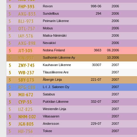
5
FHP-393
Revon
998-06
2006
5
AXG-833
Sundellbus
294
2006
5
BLI-973
Peimarin Liikenne
2006
5
OTL-757
Mobus
2006
5
IAY-576
Matka-Niinimäki
2006
5
AXG-898
Nevakivi
2006
5
JJT-305
Nobina Finland
3663
06.2006
5
YIN-937
Sudhomin Liikenne Ay
10.2006
5
ZNY-745
Kauhavan Liikenne
30307
2007
5
VVB-237
Tilausliikenne Are
2007
5
SBY-173
Åbergin Linja
221-07
2007
5
RPG-188
L-l. J. Salonen Oy
2007
5
MJI-672
Satabus
2007
5
CYP-55
Pukkilan Liikenne
332-07
2007
5
IJZ-825
Westendin Linja
2007
5
NHM-102
Viitasaaren
2007
5
JGX-805
Andersson
229-07
2007
5
HJI-756
Tokee
2007