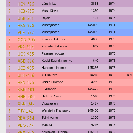
5
HCN-775
Länsilinjat
3853
1974
5
HCB-333
Mustajärven
1360
1974
5
UBR-361
Rajala
464
1974
5
HBS-828
Mustajärven
145065
1974
5
VUE-377
Mustajärven
145065
1974
5
OON-205
Kainuun Liikenne
4080
1975
5
VKC-615
Korpelan Liikenne
642
1975
5
UCK-983
Разные города
1975
5
XBE-616
Keski-Suomi, прочие
640
1975
5
UCE-983
Hangon Liikenne
145366
1975
5
UEH-736
J. Punkero
240215
1975
1991
5
HRN-175
Vekka Liikenne
4289
1976
5
KBN-301
E. Ahonen
145422
1976
5
HHH-500
Hellsten Soini
1510
1976
5
XBN-942
Viitasaaren
1417
1976
5
TJV-141
Wendelin Transport
145450
1976
5
RBX-534
Toimi Vento
1370
1976
5
VEA-777
Mäkela
4216
1976
5
VNX-305
Kokkolan Liikenne
145454
1976