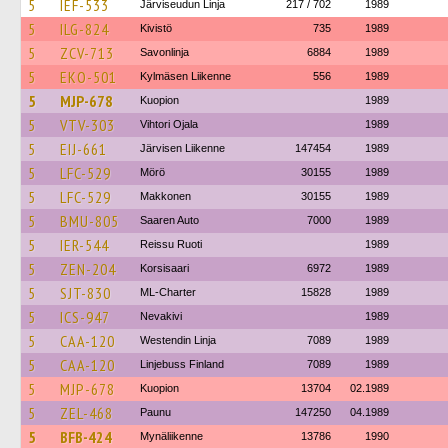
5
IEF-533
Järviseudun Linja
217 / 702
1989
5
ILG-824
Kivistö
735
1989
5
ZCV-713
Savonlinja
6884
1989
5
EKO-501
Kylmäsen Liikenne
556
1989
5
MJP-678
Kuopion
1989
5
VTV-303
Vihtori Ojala
1989
5
EIJ-661
Järvisen Liikenne
147454
1989
5
LFC-529
Mörö
30155
1989
5
LFC-529
Makkonen
30155
1989
5
BMU-805
Saaren Auto
7000
1989
5
IER-544
Reissu Ruoti
1989
5
ZEN-204
Korsisaari
6972
1989
5
SJT-830
ML-Charter
15828
1989
5
ICS-947
Nevakivi
1989
5
CAA-120
Westendin Linja
7089
1989
5
CAA-120
Linjebuss Finland
7089
1989
5
MJP-678
Kuopion
13704
02.1989
5
ZEL-468
Paunu
147250
04.1989
5
BFB-424
Mynäliikenne
13786
1990