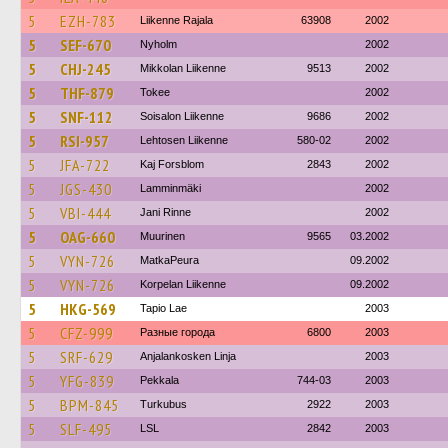
5
EZH-783
Liikenne Rajala
63908
2002
5
SEF-670
Nyholm
2002
5
CHJ-245
Mikkolan Liikenne
9513
2002
5
THF-879
Tokee
2002
5
SNF-112
Soisalon Liikenne
9686
2002
5
RSI-957
Lehtosen Liikenne
580-02
2002
5
JFA-722
Kaj Forsblom
2843
2002
5
JGS-430
Lamminmäki
2002
5
VBI-444
Jani Rinne
2002
5
OAG-660
Muurinen
9565
03.2002
5
VYN-726
MatkaPeura
09.2002
5
VYN-726
Korpelan Liikenne
09.2002
5
HKG-569
Tapio Lae
2003
5
CFZ-999
Разные города
6800
2003
5
SRF-629
Anjalankosken Linja
2003
5
YFG-839
Pekkala
744-03
2003
5
BPM-845
Turkubus
2922
2003
5
SLF-495
LSL
2842
2003