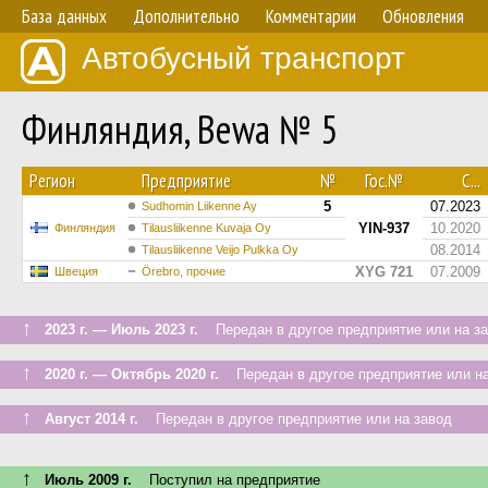
База данных
Дополнительно
Комментарии
Обновления
Автобусный транспорт
Финляндия, Bewa № 5
Регион
Предприятие
№
Гос.№
С...
5
07.2023
Sudhomin Liikenne Ay
YIN-937
10.2020
Финляндия
Tilausliikenne Kuvaja Oy
08.2014
Tilausliikenne Veijo Pulkka Oy
XYG 721
07.2009
Швеция
Örebro, прочие
↑
2023 г. — Июль 2023 г.
Передан в другое предприятие или на з
↑
2020 г. — Октябрь 2020 г.
Передан в другое предприятие или на
↑
Август 2014 г.
Передан в другое предприятие или на завод
↑
Июль 2009 г.
Поступил на предприятие