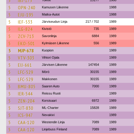
5
IBJ-175
Tokee
13177
1988
5
OPN-240
Kamusen Liikenne
1988
5
EJU-195
Matka-Autot
1988
5
IEF-533
Järviseudun Linja
217 / 702
1989
5
ILG-824
Kivistö
735
1989
5
ZCV-713
Savonlinja
6884
1989
5
EKO-501
Kylmäsen Liikenne
556
1989
5
MJP-678
Kuopion
1989
5
VTV-303
Vihtori Ojala
1989
5
EIJ-661
Järvisen Liikenne
147454
1989
5
LFC-529
Mörö
30155
1989
5
LFC-529
Makkonen
30155
1989
5
BMU-805
Saaren Auto
7000
1989
5
IER-544
Reissu Ruoti
1989
5
ZEN-204
Korsisaari
6972
1989
5
SJT-830
ML-Charter
15828
1989
5
ICS-947
Nevakivi
1989
5
CAA-120
Westendin Linja
7089
1989
5
CAA-120
Linjebuss Finland
7089
1989