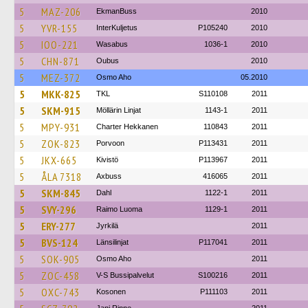
5
MAZ-206
EkmanBuss
2010
5
YVR-155
InterKuljetus
P105240
2010
5
IOO-221
Wasabus
1036-1
2010
5
CHN-871
Oubus
2010
5
MEZ-372
Osmo Aho
05.2010
5
MKK-825
TKL
S110108
2011
5
SKM-915
Möllärin Linjat
1143-1
2011
5
MPY-931
Charter Hekkanen
110843
2011
5
ZOK-823
Porvoon
P113431
2011
5
JKX-665
Kivistö
P113967
2011
5
ÅLA 7318
Axbuss
416065
2011
5
SKM-845
Dahl
1122-1
2011
5
SVY-296
Raimo Luoma
1129-1
2011
5
ERY-277
Jyrkilä
2011
5
BVS-124
Länsilinjat
P117041
2011
5
SOK-905
Osmo Aho
2011
5
ZOC-458
V-S Bussipalvelut
S100216
2011
5
OXC-743
Kosonen
P111103
2011