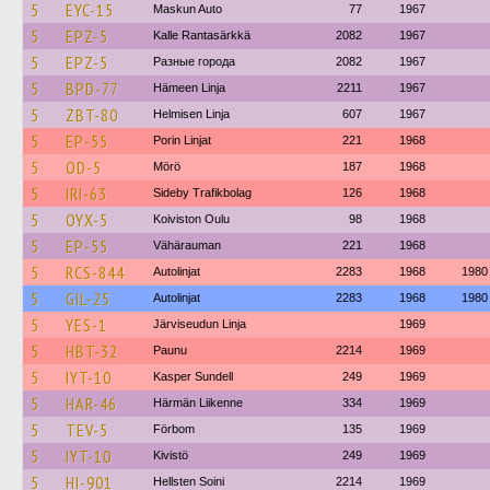
5
EYC-15
Maskun Auto
77
1967
5
EPZ-5
Kalle Rantasärkkä
2082
1967
5
EPZ-5
Разные города
2082
1967
5
BPD-77
Hämeen Linja
2211
1967
5
ZBT-80
Helmisen Linja
607
1967
5
EP-55
Porin Linjat
221
1968
5
OD-5
Mörö
187
1968
5
IRI-63
Sideby Trafikbolag
126
1968
5
OYX-5
Koiviston Oulu
98
1968
5
EP-55
Vähärauman
221
1968
5
RCS-844
Autolinjat
2283
1968
1980
5
GIL-25
Autolinjat
2283
1968
1980
5
YES-1
Järviseudun Linja
1969
5
HBT-32
Paunu
2214
1969
5
IYT-10
Kasper Sundell
249
1969
5
HAR-46
Härmän Liikenne
334
1969
5
TEV-5
Förbom
135
1969
5
IYT-10
Kivistö
249
1969
5
HI-901
Hellsten Soini
2214
1969