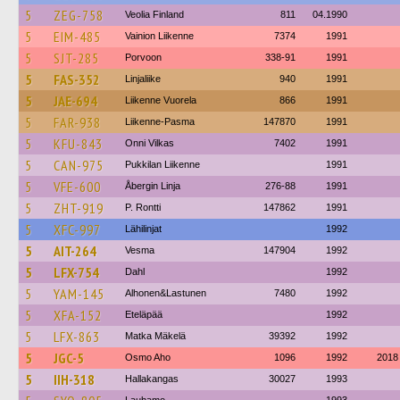
5
ZEG-758
Veolia Finland
811
04.1990
5
EIM-485
Vainion Liikenne
7374
1991
5
SJT-285
Porvoon
338-91
1991
5
FAS-352
Linjaliike
940
1991
5
JAE-694
Liikenne Vuorela
866
1991
5
FAR-938
Liikenne-Pasma
147870
1991
5
KFU-843
Onni Vilkas
7402
1991
5
CAN-975
Pukkilan Liikenne
1991
5
VFE-600
Åbergin Linja
276-88
1991
5
ZHT-919
P. Rontti
147862
1991
5
XFC-997
Lähilinjat
1992
5
AIT-264
Vesma
147904
1992
5
LFX-754
Dahl
1992
5
YAM-145
Alhonen&Lastunen
7480
1992
5
XFA-152
Eteläpää
1992
5
LFX-863
Matka Mäkelä
39392
1992
5
JGC-5
Osmo Aho
1096
1992
2018
5
IIH-318
Hallakangas
30027
1993