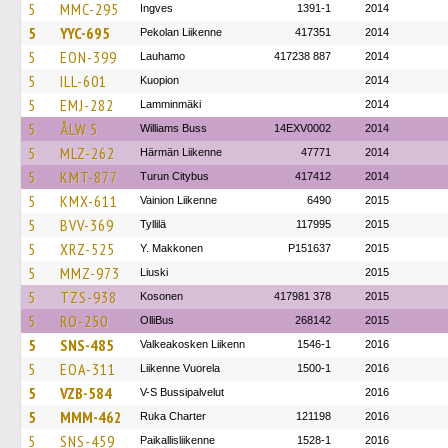
5
MMC-295
Ingves
1391-1
2014
5
YYC-695
Pekolan Liikenne
417351
2014
5
EON-399
Lauhamo
417238 887
2014
5
ILL-601
Kuopion
2014
5
EMJ-282
Lamminmäki
2014
5
ÅLW 5
Williams Buss
14EXV0002
2014
5
MLZ-262
Härmän Liikenne
47771
2014
5
KMT-877
Turun Citybus
417412
2014
5
KMX-611
Vainion Liikenne
6490
2015
5
BVV-369
Tyllilä
117995
2015
5
XRZ-525
Y. Makkonen
P151637
2015
5
MMZ-973
Liuski
2015
5
TZS-938
Kosonen
417981 378
2015
5
RO-250
OlliBus
268142
2015
5
SNS-485
Valkeakosken Liikenn
1546-1
2016
5
EOA-311
Liikenne Vuorela
1500-1
2016
5
VZB-584
V-S Bussipalvelut
2016
5
MMM-462
Ruka Charter
121198
2016
5
SNS-459
Paikallisliikenne
1528-1
2016