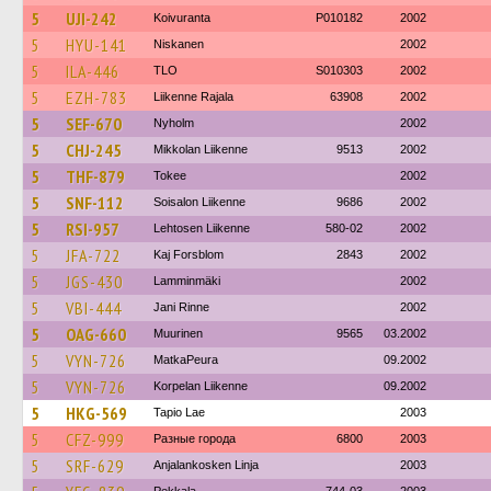
5
UJI-242
Koivuranta
P010182
2002
5
HYU-141
Niskanen
2002
5
ILA-446
TLO
S010303
2002
5
EZH-783
Liikenne Rajala
63908
2002
5
SEF-670
Nyholm
2002
5
CHJ-245
Mikkolan Liikenne
9513
2002
5
THF-879
Tokee
2002
5
SNF-112
Soisalon Liikenne
9686
2002
5
RSI-957
Lehtosen Liikenne
580-02
2002
5
JFA-722
Kaj Forsblom
2843
2002
5
JGS-430
Lamminmäki
2002
5
VBI-444
Jani Rinne
2002
5
OAG-660
Muurinen
9565
03.2002
5
VYN-726
MatkaPeura
09.2002
5
VYN-726
Korpelan Liikenne
09.2002
5
HKG-569
Tapio Lae
2003
5
CFZ-999
Разные города
6800
2003
5
SRF-629
Anjalankosken Linja
2003