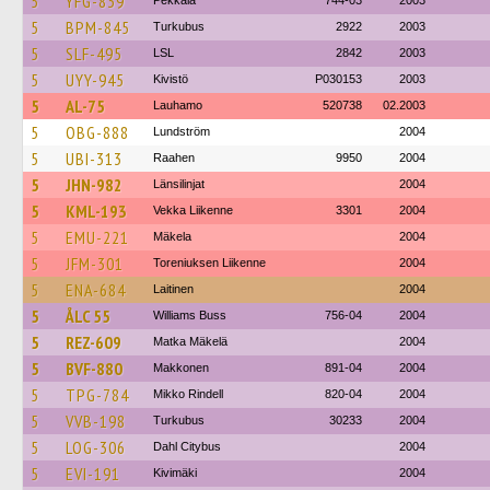
5
YFG-839
Pekkala
744-03
2003
5
BPM-845
Turkubus
2922
2003
5
SLF-495
LSL
2842
2003
5
UYY-945
Kivistö
P030153
2003
5
AL-75
Lauhamo
520738
02.2003
5
OBG-888
Lundström
2004
5
UBI-313
Raahen
9950
2004
5
JHN-982
Länsilinjat
2004
5
KML-193
Vekka Liikenne
3301
2004
5
EMU-221
Mäkela
2004
5
JFM-301
Toreniuksen Liikenne
2004
5
ENA-684
Laitinen
2004
5
ÅLC 55
Williams Buss
756-04
2004
5
REZ-609
Matka Mäkelä
2004
5
BVF-880
Makkonen
891-04
2004
5
TPG-784
Mikko Rindell
820-04
2004
5
VVB-198
Turkubus
30233
2004
5
LOG-306
Dahl Citybus
2004
5
EVI-191
Kivimäki
2004