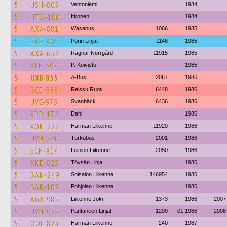
5
USH-805
Ventoniemi
1984
5
HTB-100
Itkonen
1984
5
AXA-881
Wasabus
1066
1985
5
EAE-405
Porin Linjat
1146
1985
5
AXA-652
Ragnar Norrgård
11915
1985
5
XLE-397
P. Koivisto
1985
5
UXB-855
A-Bus
2067
1986
5
BCE-888
Reissu Ruoti
6448
1986
5
UVC-975
Svanbäck
6436
1986
5
VPP-172
Dahl
1986
5
VON-222
Härmän Liikenne
11920
1986
5
UVH-320
Turkubus
2001
1986
5
ECH-814
Leiniön Liikenne
2050
1986
5
XKE-825
Töysän Linja
1986
5
BAN-249
Soisalon Liikenne
146954
1986
5
BAK-105
Pohjolan Liikenne
1986
5
AGX-985
Liikenne Joki
1373
1986
2007
5
UVN-935
Päntäneen Linjat
1200
01.1986
2008
5
OOL-823
Härmän Liikenne
240
1987