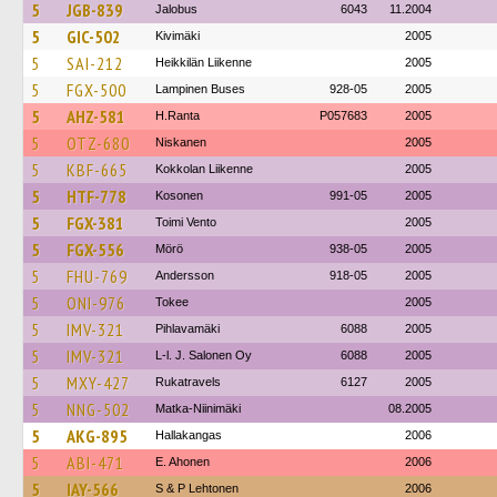
5
JGB-839
Jalobus
6043
11.2004
5
GIC-502
Kivimäki
2005
5
SAI-212
Heikkilän Liikenne
2005
5
FGX-500
Lampinen Buses
928-05
2005
5
AHZ-581
H.Ranta
P057683
2005
5
OTZ-680
Niskanen
2005
5
KBF-665
Kokkolan Liikenne
2005
5
HTF-778
Kosonen
991-05
2005
5
FGX-381
Toimi Vento
2005
5
FGX-556
Mörö
938-05
2005
5
FHU-769
Andersson
918-05
2005
5
ONI-976
Tokee
2005
5
IMV-321
Pihlavamäki
6088
2005
5
IMV-321
L-l. J. Salonen Oy
6088
2005
5
MXY-427
Rukatravels
6127
2005
5
NNG-502
Matka-Niinimäki
08.2005
5
AKG-895
Hallakangas
2006
5
ABI-471
E. Ahonen
2006
5
IAY-566
S & P Lehtonen
2006