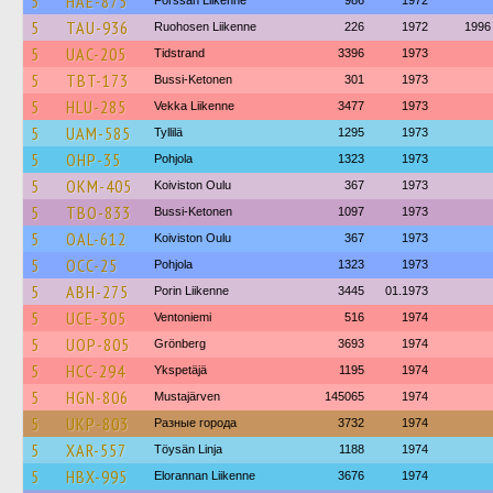
5
HAE-875
Forssan Liikenne
986
1972
5
TAU-936
Ruohosen Liikenne
226
1972
1996
5
UAC-205
Tidstrand
3396
1973
5
TBT-173
Bussi-Ketonen
301
1973
5
HLU-285
Vekka Liikenne
3477
1973
5
UAM-585
Tyllilä
1295
1973
5
OHP-35
Pohjola
1323
1973
5
OKM-405
Koiviston Oulu
367
1973
5
TBO-833
Bussi-Ketonen
1097
1973
5
OAL-612
Koiviston Oulu
367
1973
5
OCC-25
Pohjola
1323
1973
5
ABH-275
Porin Liikenne
3445
01.1973
5
UCE-305
Ventoniemi
516
1974
5
UOP-805
Grönberg
3693
1974
5
HCC-294
Ykspetäjä
1195
1974
5
HGN-806
Mustajärven
145065
1974
5
UKP-803
Разные города
3732
1974
5
XAR-557
Töysän Linja
1188
1974
5
HBX-995
Elorannan Liikenne
3676
1974