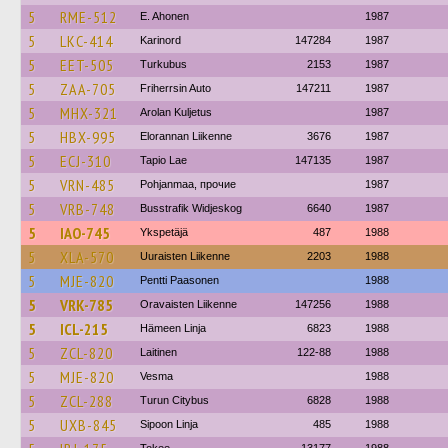
5
RME-512
E. Ahonen
1987
5
LKC-414
Karinord
147284
1987
5
EET-505
Turkubus
2153
1987
5
ZAA-705
Friherrsin Auto
147211
1987
5
MHX-321
Arolan Kuljetus
1987
5
HBX-995
Elorannan Liikenne
3676
1987
5
ECJ-310
Tapio Lae
147135
1987
5
VRN-485
Pohjanmaa, прочие
1987
5
VRB-748
Busstrafik Widjeskog
6640
1987
5
IAO-745
Ykspetäjä
487
1988
5
XLA-570
Uuraisten Liikenne
2203
1988
5
MJE-820
Pentti Paasonen
1988
5
VRK-785
Oravaisten Liikenne
147256
1988
5
ICL-215
Hämeen Linja
6823
1988
5
ZCL-820
Laitinen
122-88
1988
5
MJE-820
Vesma
1988
5
ZCL-288
Turun Citybus
6828
1988
5
UXB-845
Sipoon Linja
485
1988