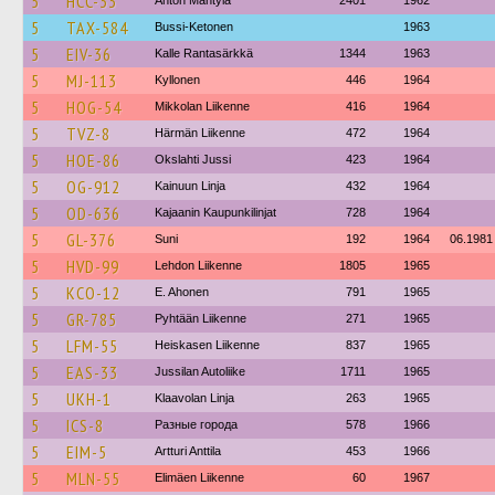
5
HCC-33
Anton Mäntylä
2401
1962
5
TAX-584
Bussi-Ketonen
1963
5
EIV-36
Kalle Rantasärkkä
1344
1963
5
MJ-113
Kyllonen
446
1964
5
HOG-54
Mikkolan Liikenne
416
1964
5
TVZ-8
Härmän Liikenne
472
1964
5
HOE-86
Okslahti Jussi
423
1964
5
OG-912
Kainuun Linja
432
1964
5
OD-636
Kajaanin Kaupunkilinjat
728
1964
5
GL-376
Suni
192
1964
06.1981
5
HVD-99
Lehdon Liikenne
1805
1965
5
KCO-12
E. Ahonen
791
1965
5
GR-785
Pyhtään Liikenne
271
1965
5
LFM-55
Heiskasen Liikenne
837
1965
5
EAS-33
Jussilan Autoliike
1711
1965
5
UKH-1
Klaavolan Linja
263
1965
5
ICS-8
Разные города
578
1966
5
EIM-5
Artturi Anttila
453
1966
5
MLN-55
Elimäen Liikenne
60
1967