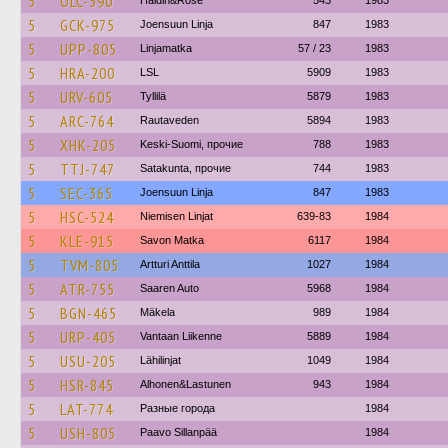
5
OLC-590
Haldin&Rose
543
1983
5
GCK-975
Joensuun Linja
847
1983
5
UPP-805
Linjamatka
57 / 23
1983
5
HRA-200
LSL
5909
1983
5
URV-605
Tyllilä
5879
1983
5
ARC-764
Rautaveden
5894
1983
5
XHK-205
Keski-Suomi, прочие
788
1983
5
TTJ-747
Satakunta, прочие
744
1983
5
SEC-365
Joensuun Linja
847
1983
5
HSC-524
Niemisen Linjat
639-83
1984
5
KLE-915
Savon Matka
6117
1984
5
TVM-805
Artturi Anttila
1027
1984
5
ATR-755
Saaren Auto
5968
1984
5
BGN-465
Mäkela
989
1984
5
URP-405
Vantaan Liikenne
5889
1984
5
USU-205
Lähilinjat
1049
1984
5
HSR-845
Alhonen&Lastunen
943
1984
5
LAT-774
Разные города
1984
5
USH-805
Paavo Sillanpää
1984