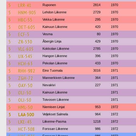
5
LRR-41
Ruponen
2814
1970
5
HNM-905
Lehdon Liikenne
2729
1970
5
HBC-55
Vekka Liikenne
295
1970
5
OET-605
Kainuun Liikenne
420
1970
5
ECF-5
Vesma
80
1970
5
ZR-530
Åbergin Linja
429
1970
5
VLC-605
Kokkolan Liikenne
2785
1970
5
UX-545
Hangon Liikenne
396
1970
5
HCH-63
Pekolan Liikenne
433
1970
5
RHH-982
Eino Tuomala
3016
1971
5
ZGH-72
Mannerkiven Liikenne
364
1971
5
OAY-50
Nevakivi
227
1971
5
OLI-50
Kainuun Liikenne
1971
5
OLI-50
Toivosen Liikenne
1971
5
HML-50
Niemisen Linjat
953
1972
5
LAA-300
Veljekset Salmela
964
1972
5
LXE-45
Liikenne-Pasma
1218
1972
5
HCT-308
Forssan Liikenne
986
1972