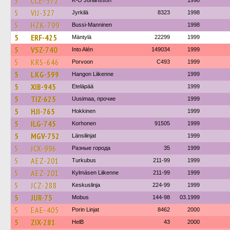
5
CCE-572
K-O Johansson
1998
5
VIJ-327
Jyrkilä
8323
1998
5
HZK-799
Bussi-Manninen
1998
5
ERF-425
Mäntylä
22299
1999
5
VSZ-740
Into Alén
149034
1999
5
KRS-646
Porvoon
C493
1999
5
LKG-599
Hangon Liikenne
1999
5
XIB-945
Eteläpää
1999
5
TIZ-625
Uusimaa, прочие
1999
5
HJI-765
Hokkinen
1999
5
ILG-745
Korhonen
91505
1999
5
MGV-752
Länsilinjat
1999
5
JCX-996
Разные города
35
1999
5
AEZ-201
Turkubus
211-99
1999
5
AEZ-201
Kylmäsen Liikenne
211-99
1999
5
JCZ-288
Keskuslinja
224-99
1999
5
JUR-75
Mobus
144-98
03.1999
5
EAE-405
Porin Linjat
8462
2000
5
ZIX-281
HelB
43
2000