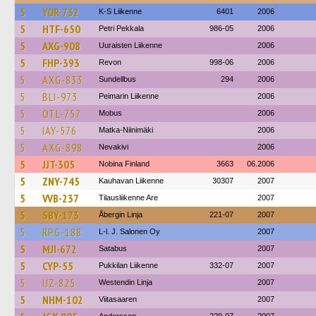
5
YOR-732
K-S Liikenne
6401
2006
5
HTF-650
Petri Pekkala
986-05
2006
5
AXG-908
Uuraisten Liikenne
2006
5
FHP-393
Revon
998-06
2006
5
AXG-833
Sundellbus
294
2006
5
BLI-973
Peimarin Liikenne
2006
5
OTL-757
Mobus
2006
5
IAY-576
Matka-Niinimäki
2006
5
AXG-898
Nevakivi
2006
5
JJT-305
Nobina Finland
3663
06.2006
5
ZNY-745
Kauhavan Liikenne
30307
2007
5
VVB-237
Tilausliikenne Are
2007
5
SBY-173
Åbergin Linja
221-07
2007
5
RPG-188
L-l. J. Salonen Oy
2007
5
MJI-672
Satabus
2007
5
CYP-55
Pukkilan Liikenne
332-07
2007
5
IJZ-825
Westendin Linja
2007
5
NHM-102
Viitasaaren
2007