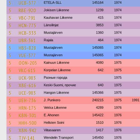
5
UCB-577
ETELA-SLL
145164
1974
5
RBE-920
Jokisen Liikenne
1239
1974
5
VBC-791
Kauhavan Liikenne
415
1974
5
HCN-775
Länsilinjat
3853
1974
5
HCB-333
Mustajärven
1360
1974
5
UBR-361
Rajala
464
1974
5
HBS-828
Mustajärven
145065
1974
5
VUE-377
Mustajärven
145065
1974
5
OON-205
Kainuun Liikenne
4080
1975
5
VKC-615
Korpelan Liikenne
642
1975
5
UCK-983
Разные города
1975
5
XBE-616
Keski-Suomi, прочие
640
1975
5
UCE-983
Hangon Liikenne
145366
1975
5
UEH-736
J. Punkero
240215
1975
1991
5
HRN-175
Vekka Liikenne
4289
1976
5
KBN-301
E. Ahonen
145422
1976
5
HHH-500
Hellsten Soini
1510
1976
5
XBN-942
Viitasaaren
1417
1976
5
TJV-141
Wendelin Transport
145450
1976