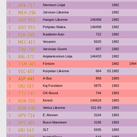
5
APK-717
Niemisen Linjat
1982
5
MEH-296
Järvisen Liikenne
1982
5
UOT-955
Hangon Liikenne
146458
1982
5
UOT-955
Pohjolan Matka
146458
1982
5
ELN-260
Ikaalisten Auto
722
1982
5
MEC-415
Vesanen
5620
1982
5
TRU-707
Varsinais-Suomi
657
1982
5
RNL-371
Anjalankosken Linja
146433
1982
5
TSM-405
Förbom
1982
1994
5
VSC-435
Korpelan Liikenne
664
03.1982
5
ASP-445
A-Bus
858
1983
5
URJ-585
Kaj Forsblom
5875
1983
5
TTJ-747
OK-Bussit
744
1983
5
HSN-505
Kivistö
146619
1983
5
HUN-545
Vekka Liikenne
611-83
1983
5
HPV-716
E. Ahonen
3104
1983
5
HPC-403
Bussi-Manninen
3195
1983
5
URJ-165
SLT
5935
1983