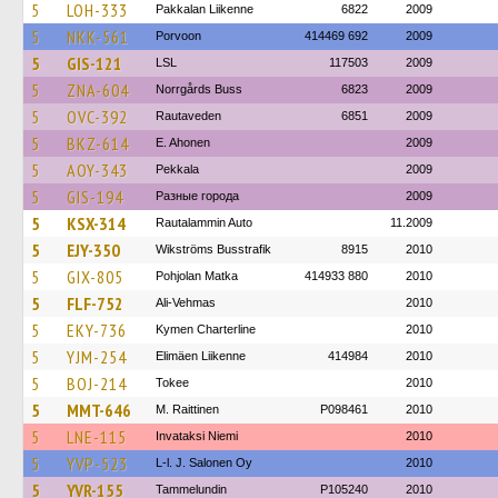
5
LOH-333
Pakkalan Liikenne
6822
2009
5
NKK-561
Porvoon
414469 692
2009
5
GIS-121
LSL
117503
2009
5
ZNA-604
Norrgårds Buss
6823
2009
5
OVC-392
Rautaveden
6851
2009
5
BKZ-614
E. Ahonen
2009
5
AOY-343
Pekkala
2009
5
GIS-194
Разные города
2009
5
KSX-314
Rautalammin Auto
11.2009
5
EJY-350
Wikströms Busstrafik
8915
2010
5
GIX-805
Pohjolan Matka
414933 880
2010
5
FLF-752
Ali-Vehmas
2010
5
EKY-736
Kymen Charterline
2010
5
YJM-254
Elimäen Liikenne
414984
2010
5
BOJ-214
Tokee
2010
5
MMT-646
M. Raittinen
P098461
2010
5
LNE-115
Invataksi Niemi
2010
5
YVP-523
L-l. J. Salonen Oy
2010
5
YVR-155
Tammelundin
P105240
2010