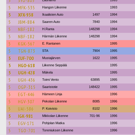
5
SYO-805
Lauhamo
1993
5
MFK-535
Hangon Liikenne
1993
5
XFX-938
Ikaalisten Auto
1497
1994
5
JBM-884
Saaren Auto
7840
1994
5
NBF-182
H.Ranta
148298
1994
5
NBF-182
Härmän Liikenne
148298
1994
5
KGK-567
E. Rantanen
1995
5
TGN-873
STA
7904
1995
5
EUF-700
Mustajärven
1622
1995
5
HGO-618
Liikenne Seppälä
1995
5
UGH-428
Mäkela
1995
5
UGH-436
Toimi Vento
63895
1995
5
OGP-315
Saaristotie
148422
1995
5
EGT-446
Hämeen Linja
1996
5
HGV-307
Pekolan Liikenne
8085
1996
5
UAI-586
P. Koivisto
8102
1996
5
IGK-981
Mikkolan Liikenne
701-96
1996
5
EGV-171
Pohjolan Matka
1996
5
TGO-701
Toreniuksen Liikenne
1996