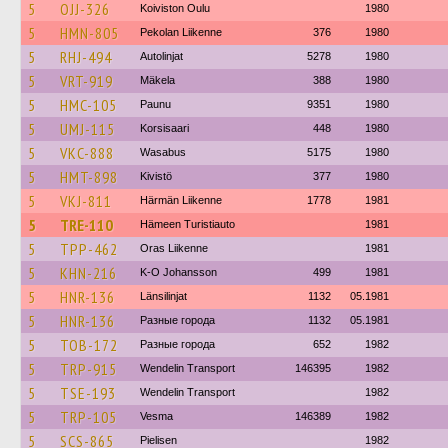
5
OJJ-326
Koiviston Oulu
1980
5
HMN-805
Pekolan Liikenne
376
1980
5
RHJ-494
Autolinjat
5278
1980
5
VRT-919
Mäkela
388
1980
5
HMC-105
Paunu
9351
1980
5
UMJ-115
Korsisaari
448
1980
5
VKC-888
Wasabus
5175
1980
5
HMT-898
Kivistö
377
1980
5
VKJ-811
Härmän Liikenne
1778
1981
5
TRE-110
Hämeen Turistiauto
1981
5
TPP-462
Oras Liikenne
1981
5
KHN-216
K-O Johansson
499
1981
5
HNR-136
Länsilinjat
1132
05.1981
5
HNR-136
Разные города
1132
05.1981
5
TOB-172
Разные города
652
1982
5
TRP-915
Wendelin Transport
146395
1982
5
TSE-193
Wendelin Transport
1982
5
TRP-105
Vesma
146389
1982
5
SCS-865
Pielisen
1982