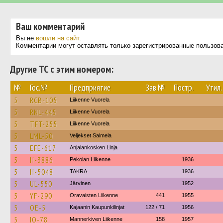
Ваш комментарий
Вы не
вошли на сайт
.
Комментарии могут оставлять только зарегистрированные пользов
Другие ТС с этим номером:
№
Гос.№
Предприятие
Зав.№
Постр.
Утил.
5
RCB-105
Liikenne Vuorela
5
RNL-445
Liikenne Vuorela
5
TFT-255
Liikenne Vuorela
5
LML-50
Veljekset Salmela
5
EFE-617
Anjalankosken Linja
5
H-3886
Pekolan Liikenne
1936
5
H-5048
TAKRA
1936
5
UL-550
Järvinen
1952
5
YF-290
Oravaisten Liikenne
441
1955
5
OE-5
Kajaanin Kaupunkilinjat
122 / 71
1956
5
IO-78
Mannerkiven Liikenne
158
1957