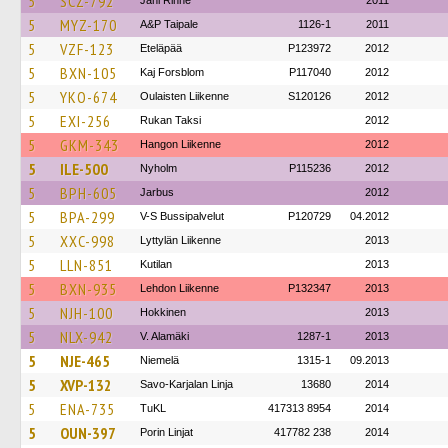
5
SCZ-792
Jani Rinne
2011
5
MYZ-170
A&P Taipale
1126-1
2011
5
VZF-123
Eteläpää
P123972
2012
5
BXN-105
Kaj Forsblom
P117040
2012
5
YKO-674
Oulaisten Liikenne
S120126
2012
5
EXI-256
Rukan Taksi
2012
5
GKM-343
Hangon Liikenne
2012
5
ILE-500
Nyholm
P115236
2012
5
BPH-605
Jarbus
2012
5
BPA-299
V-S Bussipalvelut
P120729
04.2012
5
XXC-998
Lyttylän Liikenne
2013
5
LLN-851
Kutilan
2013
5
BXN-935
Lehdon Liikenne
P132347
2013
5
NJH-100
Hokkinen
2013
5
NLX-942
V. Alamäki
1287-1
2013
5
NJE-465
Niemelä
1315-1
09.2013
5
XVP-132
Savo-Karjalan Linja
13680
2014
5
ENA-735
TuKL
417313 8954
2014
5
OUN-397
Porin Linjat
417782 238
2014