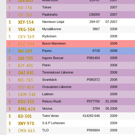
5
JGX-805
Andersson
229-07
2007
5
HJI-756
Tokee
2007
5
IOJ-366
Paakinaho
136059
2007
5
XEY-554
Niemisen Linjat
294-07
07.2007
5
YKG-504
Mynäliikenne
3867
2008
5
CKV-369
Rytkönen
2008
5
EEZ-544
Bussi-Manninen
2008
5
RAI-605
Paunu
6718
2008
5
UAI-705
Ingves Bussar
P081454
2008
5
BJY-491
Pekki
2008
5
OAZ-842
Toreniuksen Liikenne
2008
5
NIC-763
Svanbäck
P080372
2008
5
VSY-964
Oravaisten Liikenne
2008
5
GKM-348
Laitinen
2008
5
KRS-555
Reissu Ruoti
P077750
01.2008
5
KMG-626
Vesma
3784
05.2008
5
RJI-301
Toimi Vento
414293 646
2009
5
XNY-970
S & P Lehtonen
2009
5
CMX-665
TLO
P093604
2009