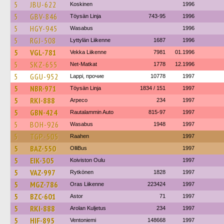
5
JBU-622
Koskinen
1996
5
GBV-846
Töysän Linja
743-95
1996
5
HGY-945
Wasabus
1996
5
RGJ-508
Lyttylän Liikenne
1687
1996
5
VGL-781
Vekka Liikenne
7981
01.1996
5
SKZ-655
Net-Matkat
1778
12.1996
5
GGU-952
Lappi, прочие
10778
1997
5
NBR-971
Töysän Linja
1834 / 151
1997
5
RKI-888
Arpeco
234
1997
5
GBN-424
Rautalammin Auto
815-97
1997
5
BOH-926
Wasabus
1948
1997
5
TGP-505
Raahen
1997
5
BAZ-550
OlliBus
1997
5
EIK-305
Koiviston Oulu
1997
5
VAZ-997
Rytkönen
1828
1997
5
MGZ-786
Oras Liikenne
223424
1997
5
BZC-601
Astor
71
1997
5
RKI-888
Arolan Kuljetus
234
1997
5
HIF-895
Ventoniemi
148668
1997