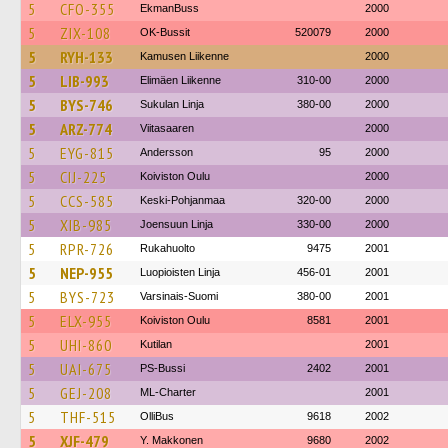
5
CFO-355
EkmanBuss
2000
5
ZIX-108
OK-Bussit
520079
2000
5
RYH-133
Kamusen Liikenne
2000
5
LIB-993
Elimäen Liikenne
310-00
2000
5
BYS-746
Sukulan Linja
380-00
2000
5
ARZ-774
Viitasaaren
2000
5
EYG-815
Andersson
95
2000
5
CIJ-225
Koiviston Oulu
2000
5
CCS-585
Keski-Pohjanmaa
320-00
2000
5
XIB-985
Joensuun Linja
330-00
2000
5
RPR-726
Rukahuolto
9475
2001
5
NEP-955
Luopioisten Linja
456-01
2001
5
BYS-723
Varsinais-Suomi
380-00
2001
5
ELX-955
Koiviston Oulu
8581
2001
5
UHI-860
Kutilan
2001
5
UAI-675
PS-Bussi
2402
2001
5
GEJ-208
ML-Charter
2001
5
THF-515
OlliBus
9618
2002
5
XJF-479
Y. Makkonen
9680
2002