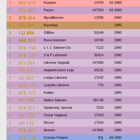
5
MJP-678
Kuopion
13704
02.1989
5
ZEL-468
Paunu
147250
04.1989
5
BFB-424
Mynäliikenne
13786
1990
5
CAL-439
Kurumaa
1990
5
CGI-888
OlliBus
30149
1990
5
NAK-810
Bussi-Ketonen
16746
1990
5
BFB-590
L-l. J. Salonen Oy
7122
1990
5
BFB-205
S & P Lehtonen
30414
1990
5
AFJ-384
Liikenne Seppälä
147680
1990
5
EFE-617
Anjalankosken Linja
30191
1990
5
JAJ-867
Lohjan Liikenne
17242
1990
5
GEU-779
Lyttylän Liikenne
776
1990
5
KFB-373
Kutilan
1990
5
VFF-906
Matka-Salonen
281-90
1990
5
EFA-271
Satakunta, прочие
7234
1990
5
JAJ-732
Oskar Haglund
17243
1990
5
JAJ-732
Revon
17243
1990
5
BFB-816
Itkonen
147665
1990
5
ZEG-758
Connex Finland
811
04.1990