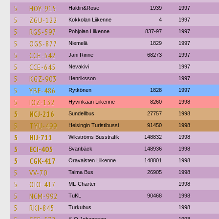
5
HOY-915
Haldin&Rose
1939
1997
5
ZGU-122
Kokkolan Liikenne
4
1997
5
RGS-597
Pohjolan Liikenne
837-97
1997
5
OGS-877
Niemelä
1829
1997
5
CCE-542
Jani Rinne
68273
1997
5
CCE-645
Nevakivi
1997
5
KGZ-903
Henriksson
1997
5
YBF-486
Rytkönen
1828
1997
5
IOZ-132
Hyvinkään Liikenne
8260
1998
5
NCJ-216
Sundellbus
27757
1998
5
TYU-499
Helsingin Turistibussi
91450
1998
5
HIJ-711
Wikströms Busstrafik
148832
1998
5
ECI-405
Svanbäck
148936
1998
5
CGK-417
Oravaisten Liikenne
148801
1998
5
VV-70
Talma Bus
26905
1998
5
OIO-417
ML-Charter
1998
5
NCM-992
TuKL
90468
1998
5
RKI-845
Turkubus
1998