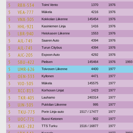
5
RBX-534
Toimi Vento
1370
1976
5
VEA-777
Mäkela
4216
1976
5
VNX-305
Kokkolan Liikenne
145454
1976
5
HHL-921
Kasiniemen Linja
1416
1976
5
LBR-940
Heiskasen Liikenne
1553
1976
5
AJL-745
Saaren Auto
4394
1976
5
AJL-745
Turun Citybus
4394
1976
5
AJC-205
Espoon Auto
4292
1976
5
SBU-422
Pielisen
145464
1976
1993
5
UMR-626
Toivosen Liikenne
4400
1977
5
OEN-333
Kyllonen
4471
1977
5
VJO-505
Mäkela
145575
1977
5
XCC-815
Korhosen Linjat
1423
1977
5
TKR-405
Lauhamo
240314
1977
5
UJN-505
Pukkilan Liikenne
995
1977
5
TKU-773
Porin Linja-auto
1517 / 17477
1977
5
UOC-771
Bussi-Ketonen
902
1977
5
AKE-282
TTS Turku
1516 / 16877
1977