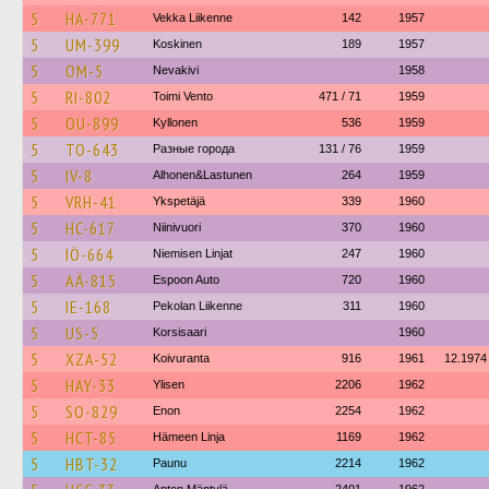
5
HA-771
Vekka Liikenne
142
1957
5
UM-399
Koskinen
189
1957
5
OM-5
Nevakivi
1958
5
RI-802
Toimi Vento
471 / 71
1959
5
OU-899
Kyllonen
536
1959
5
TO-643
Разные города
131 / 76
1959
5
IV-8
Alhonen&Lastunen
264
1959
5
VRH-41
Ykspetäjä
339
1960
5
HC-617
Niinivuori
370
1960
5
IÖ-664
Niemisen Linjat
247
1960
5
AÄ-815
Espoon Auto
720
1960
5
IE-168
Pekolan Liikenne
311
1960
5
US-5
Korsisaari
1960
5
XZA-52
Koivuranta
916
1961
12.1974
5
HAY-33
Ylisen
2206
1962
5
SO-829
Enon
2254
1962
5
HCT-85
Hämeen Linja
1169
1962
5
HBT-32
Paunu
2214
1962