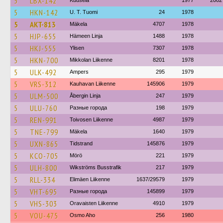
5
LBX-142
Kuusela
1977
2002
5
HKN-142
U. T. Tuomi
24
1978
5
AKT-813
Mäkela
4707
1978
5
HJP-655
Hämeen Linja
1488
1978
5
HKJ-555
Ylisen
7307
1978
5
HKN-700
Mikkolan Liikenne
8201
1978
5
ULK-492
Ampers
295
1979
5
VRS-312
Kauhavan Liikenne
145906
1979
5
ULM-500
Åbergin Linja
247
1979
5
ULU-760
Разные города
198
1979
5
REN-991
Toivosen Liikenne
4987
1979
5
TNE-799
Mäkela
1640
1979
5
UXN-865
Tidstrand
145876
1979
5
KCO-705
Mörö
221
1979
5
ULH-800
Wikströms Busstrafik
217
1979
5
RLL-334
Elimäen Liikenne
1637/29579
1979
5
VHT-695
Разные города
145899
1979
5
VHS-303
Oravaisten Liikenne
4910
1979
5
VOU-475
Osmo Aho
256
1980