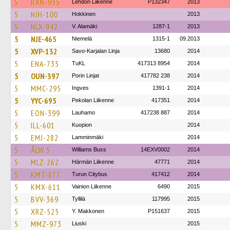
5
BXN-935
Lehdon Liikenne
P132347
2013
5
NJH-100
Hokkinen
2013
5
NLX-942
V. Alamäki
1287-1
2013
5
NJE-465
Niemelä
1315-1
09.2013
5
XVP-132
Savo-Karjalan Linja
13680
2014
5
ENA-735
TuKL
417313 8954
2014
5
OUN-397
Porin Linjat
417782 238
2014
5
MMC-295
Ingves
1391-1
2014
5
YYC-695
Pekolan Liikenne
417351
2014
5
EON-399
Lauhamo
417238 887
2014
5
ILL-601
Kuopion
2014
5
EMJ-282
Lamminmäki
2014
5
ÅLW 5
Williams Buss
14EXV0002
2014
5
MLZ-262
Härmän Liikenne
47771
2014
5
KMT-877
Turun Citybus
417412
2014
5
KMX-611
Vainion Liikenne
6490
2015
5
BVV-369
Tyllilä
117995
2015
5
XRZ-525
Y. Makkonen
P151637
2015
5
MMZ-973
Liuski
2015