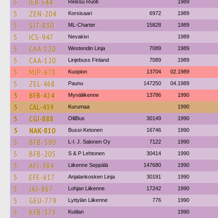
5
IER-544
Reissu Ruoti
1989
5
ZEN-204
Korsisaari
6972
1989
5
SJT-830
ML-Charter
15828
1989
5
ICS-947
Nevakivi
1989
5
CAA-120
Westendin Linja
7089
1989
5
CAA-120
Linjebuss Finland
7089
1989
5
MJP-678
Kuopion
13704
02.1989
5
ZEL-468
Paunu
147250
04.1989
5
BFB-424
Mynäliikenne
13786
1990
5
CAL-439
Kurumaa
1990
5
CGI-888
OlliBus
30149
1990
5
NAK-810
Bussi-Ketonen
16746
1990
5
BFB-590
L-l. J. Salonen Oy
7122
1990
5
BFB-205
S & P Lehtonen
30414
1990
5
AFJ-384
Liikenne Seppälä
147680
1990
5
EFE-617
Anjalankosken Linja
30191
1990
5
JAJ-867
Lohjan Liikenne
17242
1990
5
GEU-779
Lyttylän Liikenne
776
1990
5
KFB-373
Kutilan
1990