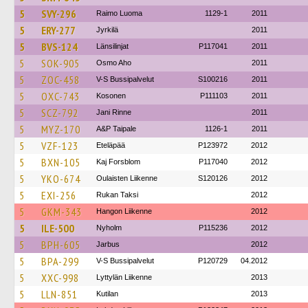
5
SVY-296
Raimo Luoma
1129-1
2011
5
ERY-277
Jyrkilä
2011
5
BVS-124
Länsilinjat
P117041
2011
5
SOK-905
Osmo Aho
2011
5
ZOC-458
V-S Bussipalvelut
S100216
2011
5
OXC-743
Kosonen
P111103
2011
5
SCZ-792
Jani Rinne
2011
5
MYZ-170
A&P Taipale
1126-1
2011
5
VZF-123
Eteläpää
P123972
2012
5
BXN-105
Kaj Forsblom
P117040
2012
5
YKO-674
Oulaisten Liikenne
S120126
2012
5
EXI-256
Rukan Taksi
2012
5
GKM-343
Hangon Liikenne
2012
5
ILE-500
Nyholm
P115236
2012
5
BPH-605
Jarbus
2012
5
BPA-299
V-S Bussipalvelut
P120729
04.2012
5
XXC-998
Lyttylän Liikenne
2013
5
LLN-851
Kutilan
2013