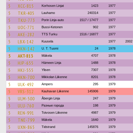
5
XCC-815
Korhosen Linjat
1423
1977
5
TKR-405
Lauhamo
240314
1977
5
TKU-773
Porin Linja-auto
1517 / 17477
1977
5
UOC-771
Bussi-Ketonen
902
1977
5
AKE-282
TTS Turku
1516 / 16877
1977
5
LBX-142
Kuusela
1977
2002
5
HKN-142
U. T. Tuomi
24
1978
5
AKT-813
Mäkela
4707
1978
5
HJP-655
Hämeen Linja
1488
1978
5
HKJ-555
Ylisen
7307
1978
5
HKN-700
Mikkolan Liikenne
8201
1978
5
ULK-492
Ampers
295
1979
5
VRS-312
Kauhavan Liikenne
145906
1979
5
ULM-500
Åbergin Linja
247
1979
5
ULU-760
Разные города
198
1979
5
REN-991
Toivosen Liikenne
4987
1979
5
TNE-799
Mäkela
1640
1979
5
UXN-865
Tidstrand
145876
1979