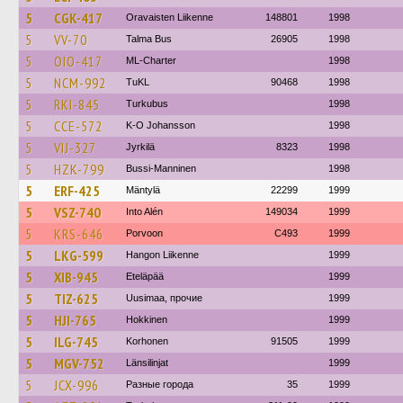
5
CGK-417
Oravaisten Liikenne
148801
1998
5
VV-70
Talma Bus
26905
1998
5
OIO-417
ML-Charter
1998
5
NCM-992
TuKL
90468
1998
5
RKI-845
Turkubus
1998
5
CCE-572
K-O Johansson
1998
5
VIJ-327
Jyrkilä
8323
1998
5
HZK-799
Bussi-Manninen
1998
5
ERF-425
Mäntylä
22299
1999
5
VSZ-740
Into Alén
149034
1999
5
KRS-646
Porvoon
C493
1999
5
LKG-599
Hangon Liikenne
1999
5
XIB-945
Eteläpää
1999
5
TIZ-625
Uusimaa, прочие
1999
5
HJI-765
Hokkinen
1999
5
ILG-745
Korhonen
91505
1999
5
MGV-752
Länsilinjat
1999
5
JCX-996
Разные города
35
1999