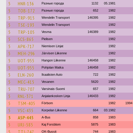
5
HNR-136
Разные города
1132
05.1981
5
TOB-172
Разные города
652
1982
5
TRP-915
Wendelin Transport
146395
1982
5
TSE-193
Wendelin Transport
1982
5
TRP-105
Vesma
146389
1982
5
SCS-865
Pielisen
1982
5
APK-717
Niemisen Linjat
1982
5
MEH-296
Järvisen Liikenne
1982
5
UOT-955
Hangon Liikenne
146458
1982
5
UOT-955
Pohjolan Matka
146458
1982
5
ELN-260
Ikaalisten Auto
722
1982
5
MEC-415
Vesanen
5620
1982
5
TRU-707
Varsinais-Suomi
657
1982
5
RNL-371
Anjalankosken Linja
146433
1982
5
TSM-405
Förbom
1982
1994
5
VSC-435
Korpelan Liikenne
664
03.1982
5
ASP-445
A-Bus
858
1983
5
URJ-585
Kaj Forsblom
5875
1983
5
TTJ-747
OK-Bussit
744
1983