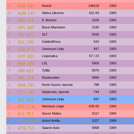
5
HSN-505
Kivistö
146619
1983
5
HUN-545
Vekka Liikenne
611-83
1983
5
HPV-716
E. Ahonen
3104
1983
5
HPC-403
Bussi-Manninen
3195
1983
5
URJ-165
SLT
5935
1983
5
OLC-590
Haldin&Rose
543
1983
5
GCK-975
Joensuun Linja
847
1983
5
UPP-805
Linjamatka
57 / 23
1983
5
HRA-200
LSL
5909
1983
5
URV-605
Tyllilä
5879
1983
5
ARC-764
Rautaveden
5894
1983
5
XHK-205
Keski-Suomi, прочие
788
1983
5
TTJ-747
Satakunta, прочие
744
1983
5
SEC-365
Joensuun Linja
847
1983
5
HSC-524
Niemisen Linjat
639-83
1984
5
KLE-915
Savon Matka
6117
1984
5
TVM-805
Artturi Anttila
1027
1984
5
ATR-755
Saaren Auto
5968
1984