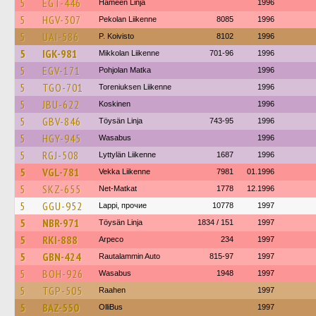
5
EGT-446
Hämeen Linja
1996
5
HGV-307
Pekolan Liikenne
8085
1996
5
UAI-586
P. Koivisto
8102
1996
5
IGK-981
Mikkolan Liikenne
701-96
1996
5
EGV-171
Pohjolan Matka
1996
5
TGO-701
Toreniuksen Liikenne
1996
5
JBU-622
Koskinen
1996
5
GBV-846
Töysän Linja
743-95
1996
5
HGY-945
Wasabus
1996
5
RGJ-508
Lyttylän Liikenne
1687
1996
5
VGL-781
Vekka Liikenne
7981
01.1996
5
SKZ-655
Net-Matkat
1778
12.1996
5
GGU-952
Lappi, прочие
10778
1997
5
NBR-971
Töysän Linja
1834 / 151
1997
5
RKI-888
Arpeco
234
1997
5
GBN-424
Rautalammin Auto
815-97
1997
5
BOH-926
Wasabus
1948
1997
5
TGP-505
Raahen
1997
5
BAZ-550
OlliBus
1997