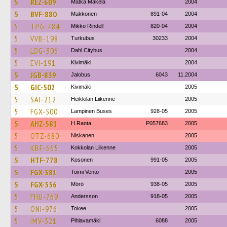
5
REZ-609
Matka Mäkelä
2004
5
BVF-880
Makkonen
891-04
2004
5
TPG-784
Mikko Rindell
820-04
2004
5
VVB-198
Turkubus
30233
2004
5
LOG-306
Dahl Citybus
2004
5
EVI-191
Kivimäki
2004
5
JGB-839
Jalobus
6043
11.2004
5
GIC-502
Kivimäki
2005
5
SAI-212
Heikkilän Liikenne
2005
5
FGX-500
Lampinen Buses
928-05
2005
5
AHZ-581
H.Ranta
P057683
2005
5
OTZ-680
Niskanen
2005
5
KBF-665
Kokkolan Liikenne
2005
5
HTF-778
Kosonen
991-05
2005
5
FGX-381
Toimi Vento
2005
5
FGX-556
Mörö
938-05
2005
5
FHU-769
Andersson
918-05
2005
5
ONI-976
Tokee
2005
5
IMV-321
Pihlavamäki
6088
2005