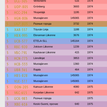
5
UCE-305
Ventoniemi
516
1974
5
UOP-805
Grönberg
3693
1974
5
HCC-294
Ykspetäjä
1195
1974
5
HGN-806
Mustajärven
145065
1974
5
UKP-803
Разные города
3732
1974
5
XAR-557
Töysän Linja
1188
1974
5
HBX-995
Elorannan Liikenne
3676
1974
5
UCB-577
ETELA-SLL
145164
1974
5
RBE-920
Jokisen Liikenne
1239
1974
5
VBC-791
Kauhavan Liikenne
415
1974
5
HCN-775
Länsilinjat
3853
1974
5
HCB-333
Mustajärven
1360
1974
5
UBR-361
Rajala
464
1974
5
HBS-828
Mustajärven
145065
1974
5
VUE-377
Mustajärven
145065
1974
5
OON-205
Kainuun Liikenne
4080
1975
5
VKC-615
Korpelan Liikenne
642
1975
5
UCK-983
Разные города
1975
5
XBE-616
Keski-Suomi, прочие
640
1975