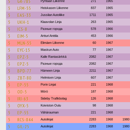
5
GR-785
Pyhtään Liikenne
271
1965
5
LFM-55
Heiskasen Liikenne
837
1965
5
EAS-33
Jussilan Autoliike
1711
1965
5
UKH-1
Klaavolan Linja
263
1965
5
ICS-8
Разные города
578
1966
5
EIM-5
Artturi Anttila
453
1966
5
MLN-55
Elimäen Liikenne
60
1967
5
EYC-15
Maskun Auto
77
1967
5
EPZ-5
Kalle Rantasärkkä
2082
1967
5
EPZ-5
Разные города
2082
1967
5
BPD-77
Hämeen Linja
2211
1967
5
ZBT-80
Helmisen Linja
607
1967
5
EP-55
Porin Linjat
221
1968
5
OD-5
Mörö
187
1968
5
IRI-63
Sideby Trafikbolag
126
1968
5
OYX-5
Koiviston Oulu
98
1968
5
EP-55
Vähärauman
221
1968
5
RCS-844
Autolinjat
2283
1968
1980
5
GIL-25
Autolinjat
2283
1968
1980