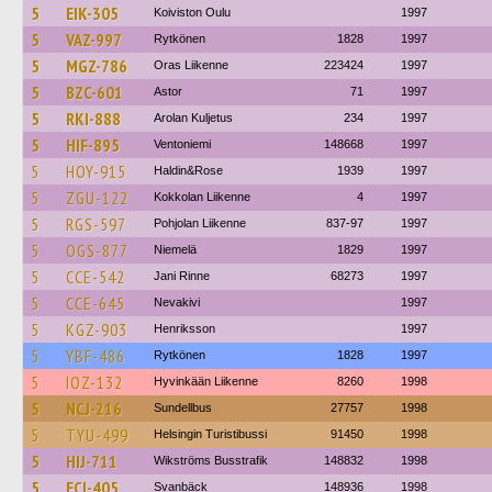
5
EIK-305
Koiviston Oulu
1997
5
VAZ-997
Rytkönen
1828
1997
5
MGZ-786
Oras Liikenne
223424
1997
5
BZC-601
Astor
71
1997
5
RKI-888
Arolan Kuljetus
234
1997
5
HIF-895
Ventoniemi
148668
1997
5
HOY-915
Haldin&Rose
1939
1997
5
ZGU-122
Kokkolan Liikenne
4
1997
5
RGS-597
Pohjolan Liikenne
837-97
1997
5
OGS-877
Niemelä
1829
1997
5
CCE-542
Jani Rinne
68273
1997
5
CCE-645
Nevakivi
1997
5
KGZ-903
Henriksson
1997
5
YBF-486
Rytkönen
1828
1997
5
IOZ-132
Hyvinkään Liikenne
8260
1998
5
NCJ-216
Sundellbus
27757
1998
5
TYU-499
Helsingin Turistibussi
91450
1998
5
HIJ-711
Wikströms Busstrafik
148832
1998
5
ECI-405
Svanbäck
148936
1998