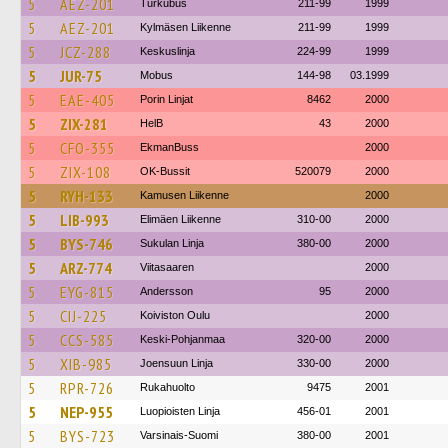
5
AEZ-201
Turkubus
211-99
1999
5
AEZ-201
Kylmäsen Liikenne
211-99
1999
5
JCZ-288
Keskuslinja
224-99
1999
5
JUR-75
Mobus
144-98
03.1999
5
EAE-405
Porin Linjat
8462
2000
5
ZIX-281
HelB
43
2000
5
CFO-355
EkmanBuss
2000
5
ZIX-108
OK-Bussit
520079
2000
5
RYH-133
Kamusen Liikenne
2000
5
LIB-993
Elimäen Liikenne
310-00
2000
5
BYS-746
Sukulan Linja
380-00
2000
5
ARZ-774
Viitasaaren
2000
5
EYG-815
Andersson
95
2000
5
CIJ-225
Koiviston Oulu
2000
5
CCS-585
Keski-Pohjanmaa
320-00
2000
5
XIB-985
Joensuun Linja
330-00
2000
5
RPR-726
Rukahuolto
9475
2001
5
NEP-955
Luopioisten Linja
456-01
2001
5
BYS-723
Varsinais-Suomi
380-00
2001