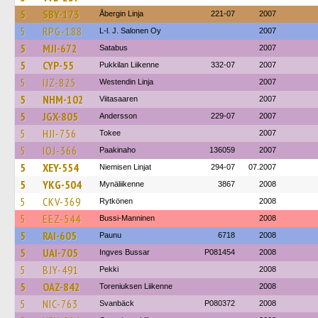
5
SBY-173
Åbergin Linja
221-07
2007
5
RPG-188
L-l. J. Salonen Oy
2007
5
MJI-672
Satabus
2007
5
CYP-55
Pukkilan Liikenne
332-07
2007
5
IJZ-825
Westendin Linja
2007
5
NHM-102
Viitasaaren
2007
5
JGX-805
Andersson
229-07
2007
5
HJI-756
Tokee
2007
5
IOJ-366
Paakinaho
136059
2007
5
XEY-554
Niemisen Linjat
294-07
07.2007
5
YKG-504
Mynäliikenne
3867
2008
5
CKV-369
Rytkönen
2008
5
EEZ-544
Bussi-Manninen
2008
5
RAI-605
Paunu
6718
2008
5
UAI-705
Ingves Bussar
P081454
2008
5
BJY-491
Pekki
2008
5
OAZ-842
Toreniuksen Liikenne
2008
5
NIC-763
Svanbäck
P080372
2008