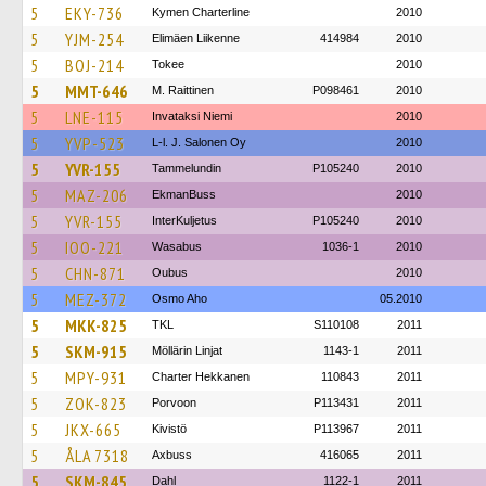
5
EKY-736
Kymen Charterline
2010
5
YJM-254
Elimäen Liikenne
414984
2010
5
BOJ-214
Tokee
2010
5
MMT-646
M. Raittinen
P098461
2010
5
LNE-115
Invataksi Niemi
2010
5
YVP-523
L-l. J. Salonen Oy
2010
5
YVR-155
Tammelundin
P105240
2010
5
MAZ-206
EkmanBuss
2010
5
YVR-155
InterKuljetus
P105240
2010
5
IOO-221
Wasabus
1036-1
2010
5
CHN-871
Oubus
2010
5
MEZ-372
Osmo Aho
05.2010
5
MKK-825
TKL
S110108
2011
5
SKM-915
Möllärin Linjat
1143-1
2011
5
MPY-931
Charter Hekkanen
110843
2011
5
ZOK-823
Porvoon
P113431
2011
5
JKX-665
Kivistö
P113967
2011
5
ÅLA 7318
Axbuss
416065
2011
5
SKM-845
Dahl
1122-1
2011