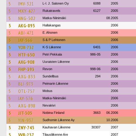
5
IMV-321
L-l. J. Salonen Oy
6088
2005
5
MXY-427
Rukatravels
6127
2005
5
NNG-502
Matka-Niinimäki
08.2005
5
AKG-895
Hallakangas
2006
5
ABI-471
E. Ahonen
2006
5
IAY-566
S & P Lehtonen
2006
5
YOR-732
K-S Liikenne
6401
2006
5
HTF-650
Petri Pekkala
986-05
2006
5
AXG-908
Uuraisten Liikenne
2006
5
FHP-393
Revon
998-06
2006
5
AXG-833
Sundellbus
294
2006
5
BLI-973
Peimarin Liikenne
2006
5
OTL-757
Mobus
2006
5
IAY-576
Matka-Niinimäki
2006
5
AXG-898
Nevakivi
2006
5
JJT-305
Nobina Finland
3663
06.2006
5
YIN-937
Sudhomin Liikenne Ay
10.2006
5
ZNY-745
Kauhavan Liikenne
30307
2007
5
VVB-237
Tilausliikenne Are
2007