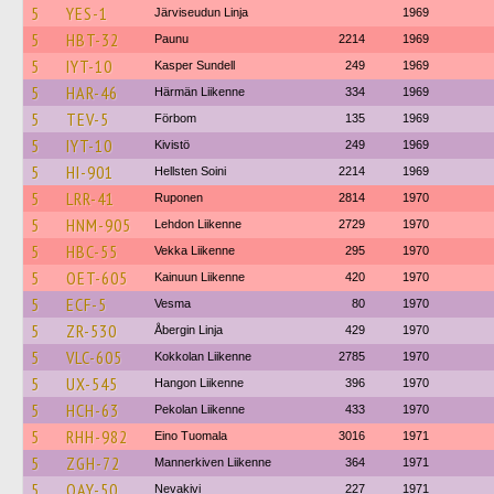
5
YES-1
Järviseudun Linja
1969
5
HBT-32
Paunu
2214
1969
5
IYT-10
Kasper Sundell
249
1969
5
HAR-46
Härmän Liikenne
334
1969
5
TEV-5
Förbom
135
1969
5
IYT-10
Kivistö
249
1969
5
HI-901
Hellsten Soini
2214
1969
5
LRR-41
Ruponen
2814
1970
5
HNM-905
Lehdon Liikenne
2729
1970
5
HBC-55
Vekka Liikenne
295
1970
5
OET-605
Kainuun Liikenne
420
1970
5
ECF-5
Vesma
80
1970
5
ZR-530
Åbergin Linja
429
1970
5
VLC-605
Kokkolan Liikenne
2785
1970
5
UX-545
Hangon Liikenne
396
1970
5
HCH-63
Pekolan Liikenne
433
1970
5
RHH-982
Eino Tuomala
3016
1971
5
ZGH-72
Mannerkiven Liikenne
364
1971
5
OAY-50
Nevakivi
227
1971