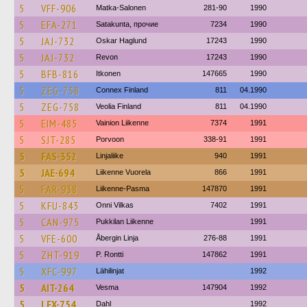
5
VFF-906
Matka-Salonen
281-90
1990
5
EFA-271
Satakunta, прочие
7234
1990
5
JAJ-732
Oskar Haglund
17243
1990
5
JAJ-732
Revon
17243
1990
5
BFB-816
Itkonen
147665
1990
5
ZEG-758
Connex Finland
811
04.1990
5
ZEG-758
Veolia Finland
811
04.1990
5
EIM-485
Vainion Liikenne
7374
1991
5
SJT-285
Porvoon
338-91
1991
5
FAS-352
Linjaliike
940
1991
5
JAE-694
Liikenne Vuorela
866
1991
5
FAR-938
Liikenne-Pasma
147870
1991
5
KFU-843
Onni Vilkas
7402
1991
5
CAN-975
Pukkilan Liikenne
1991
5
VFE-600
Åbergin Linja
276-88
1991
5
ZHT-919
P. Rontti
147862
1991
5
XFC-997
Lähilinjat
1992
5
AIT-264
Vesma
147904
1992
5
LFX-754
Dahl
1992