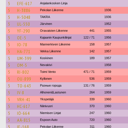
5
EFE-617
Anjalankosken Linja
5
H-3886
Pekolan Liikenne
1936
5
H-5048
TAKRA
1936
5
UL-550
Järvinen
1952
5
YF-290
Oravaisten Liikenne
441
1955
5
OE-5
Kajaanin Kaupunkilinjat
122 / 71
1956
5
IO-78
Mannerkiven Liikenne
158
1957
5
HA-771
Vekka Liikenne
142
1957
5
UM-399
Koskinen
189
1957
5
OM-5
Nevakivi
1958
5
RI-802
Toimi Vento
471 / 71
1959
5
OU-899
Kyllonen
536
1959
5
TO-643
Разные города
131 / 76
1959
5
IV-8
Alhonen&Lastunen
264
1959
5
VRH-41
Ykspetäjä
339
1960
5
HC-617
Niinivuori
370
1960
5
IÖ-664
Niemisen Linjat
247
1960
5
AÄ-815
Espoon Auto
720
1960
5
IE-168
Pekolan Liikenne
311
1960