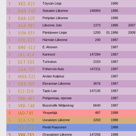
5
XKE-825
Töysän Linja
1986
5
BAN-249
Soisalon Liikenne
146954
1986
5
BAK-105
Pohjolan Liikenne
1986
5
AGX-985
Liikenne Joki
1373
1986
2007
5
UVN-935
Päntäneen Linjat
1200
01.1986
2008
5
OOL-823
Härmän Liikenne
240
1987
5
RME-512
E. Ahonen
1987
5
LKC-414
Karinord
147284
1987
5
EET-505
Turkubus
2153
1987
5
ZAA-705
Friherrsin Auto
147211
1987
5
MHX-321
Arolan Kuljetus
1987
5
HBX-995
Elorannan Liikenne
3676
1987
5
ECJ-310
Tapio Lae
147135
1987
5
VRN-485
Pohjanmaa, прочие
1987
5
VRB-748
Busstrafik Widjeskog
6640
1987
5
IAO-745
Ykspetäjä
487
1988
5
XLA-570
Uuraisten Liikenne
2203
1988
5
MJE-820
Pentti Paasonen
1988
5
VRK-785
Oravaisten Liikenne
147256
1988