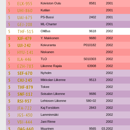
5
ELX-955
Koiviston Oulu
8581
2001
5
UHI-860
Kutilan
2001
5
UAI-675
PS-Bussi
2402
2001
5
GEJ-208
ML-Charter
2001
5
THF-515
OlliBus
9618
2002
5
XJF-479
Y. Makkonen
9680
2002
5
UJI-242
Koivuranta
P010182
2002
5
HYU-141
Niskanen
2002
5
ILA-446
TLO
S010303
2002
5
EZH-783
Liikenne Rajala
63908
2002
5
SEF-670
Nyholm
2002
5
CHJ-245
Mikkolan Liikenne
9513
2002
5
THF-879
Tokee
2002
5
SNF-112
Soisalon Liikenne
9686
2002
5
RSI-957
Lehtosen Liikenne
580-02
2002
5
JFA-722
Kaj Forsblom
2843
2002
5
JGS-430
Lamminmäki
2002
5
VBI-444
Jani Rinne
2002
5
OAG-660
Muurinen
9565
03.2002