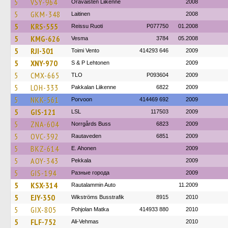
5
VSY-964
Oravaisten Liikenne
2008
5
GKM-348
Laitinen
2008
5
KRS-555
Reissu Ruoti
P077750
01.2008
5
KMG-626
Vesma
3784
05.2008
5
RJI-301
Toimi Vento
414293 646
2009
5
XNY-970
S & P Lehtonen
2009
5
CMX-665
TLO
P093604
2009
5
LOH-333
Pakkalan Liikenne
6822
2009
5
NKK-561
Porvoon
414469 692
2009
5
GIS-121
LSL
117503
2009
5
ZNA-604
Norrgårds Buss
6823
2009
5
OVC-392
Rautaveden
6851
2009
5
BKZ-614
E. Ahonen
2009
5
AOY-343
Pekkala
2009
5
GIS-194
Разные города
2009
5
KSX-314
Rautalammin Auto
11.2009
5
EJY-350
Wikströms Busstrafik
8915
2010
5
GIX-805
Pohjolan Matka
414933 880
2010
5
FLF-752
Ali-Vehmas
2010