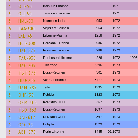
5
OLI-50
Kainuun Liikenne
1971
5
OLI-50
Toivosen Liikenne
1971
5
HML-50
Niemisen Linjat
953
1972
5
LAA-300
Veljekset Salmela
964
1972
5
LXE-45
Liikenne-Pasma
1218
1972
5
HCT-308
Forssan Liikenne
986
1972
5
HAE-875
Forssan Liikenne
986
1972
5
TAU-936
Ruohosen Liikenne
226
1972
1996
5
UAC-205
Tidstrand
3396
1973
5
TBT-173
Bussi-Ketonen
301
1973
5
HLU-285
Vekka Liikenne
3477
1973
5
UAM-585
Tyllilä
1295
1973
5
OHP-35
Pohjola
1323
1973
5
OKM-405
Koiviston Oulu
367
1973
5
TBO-833
Bussi-Ketonen
1097
1973
5
OAL-612
Koiviston Oulu
367
1973
5
OCC-25
Pohjola
1323
1973
5
ABH-275
Porin Liikenne
3445
01.1973