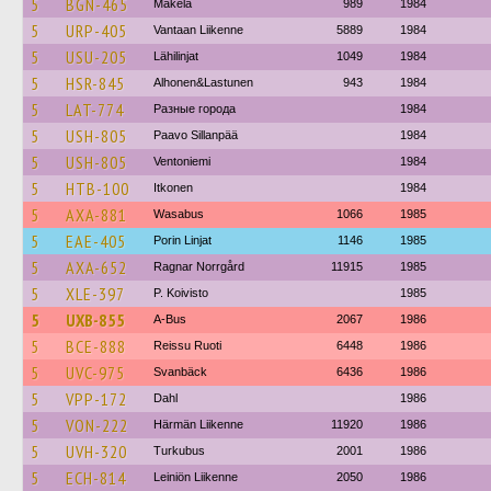
5
BGN-465
Mäkela
989
1984
5
URP-405
Vantaan Liikenne
5889
1984
5
USU-205
Lähilinjat
1049
1984
5
HSR-845
Alhonen&Lastunen
943
1984
5
LAT-774
Разные города
1984
5
USH-805
Paavo Sillanpää
1984
5
USH-805
Ventoniemi
1984
5
HTB-100
Itkonen
1984
5
AXA-881
Wasabus
1066
1985
5
EAE-405
Porin Linjat
1146
1985
5
AXA-652
Ragnar Norrgård
11915
1985
5
XLE-397
P. Koivisto
1985
5
UXB-855
A-Bus
2067
1986
5
BCE-888
Reissu Ruoti
6448
1986
5
UVC-975
Svanbäck
6436
1986
5
VPP-172
Dahl
1986
5
VON-222
Härmän Liikenne
11920
1986
5
UVH-320
Turkubus
2001
1986
5
ECH-814
Leiniön Liikenne
2050
1986