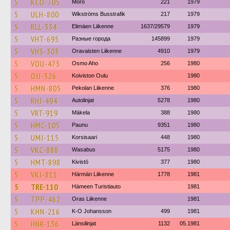
5
KCO-705
Mörö
221
1979
5
ULH-800
Wikströms Busstrafik
217
1979
5
RLL-334
Elimäen Liikenne
1637/29579
1979
5
VHT-695
Разные города
145899
1979
5
VHS-303
Oravaisten Liikenne
4910
1979
5
VOU-475
Osmo Aho
256
1980
5
OJJ-326
Koiviston Oulu
1980
5
HMN-805
Pekolan Liikenne
376
1980
5
RHJ-494
Autolinjat
5278
1980
5
VRT-919
Mäkela
388
1980
5
HMC-105
Paunu
9351
1980
5
UMJ-115
Korsisaari
448
1980
5
VKC-888
Wasabus
5175
1980
5
HMT-898
Kivistö
377
1980
5
VKJ-811
Härmän Liikenne
1778
1981
5
TRE-110
Hämeen Turistiauto
1981
5
TPP-462
Oras Liikenne
1981
5
KHN-216
K-O Johansson
499
1981
5
HNR-136
Länsilinjat
1132
05.1981