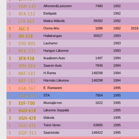
5
YAM-145
Alhonen&Lastunen
7480
1992
5
XFA-152
Eteläpää
1992
5
LFX-863
Matka Mäkelä
39392
1992
5
JGC-5
Osmo Aho
1096
1992
2018
5
IIH-318
Hallakangas
30027
1993
5
SYO-805
Lauhamo
1993
5
MFK-535
Hangon Liikenne
1993
5
XFX-938
Ikaalisten Auto
1497
1994
5
JBM-884
Saaren Auto
7840
1994
5
NBF-182
H.Ranta
148298
1994
5
NBF-182
Härmän Liikenne
148298
1994
5
KGK-567
E. Rantanen
1995
5
TGN-873
STA
7904
1995
5
EUF-700
Mustajärven
1622
1995
5
HGO-618
Liikenne Seppälä
1995
5
UGH-428
Mäkela
1995
5
UGH-436
Toimi Vento
63895
1995
5
OGP-315
Saaristotie
148422
1995