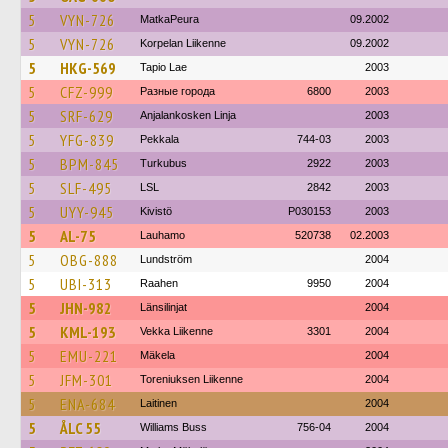
5
VYN-726
MatkaPeura
09.2002
5
VYN-726
Korpelan Liikenne
09.2002
5
HKG-569
Tapio Lae
2003
5
CFZ-999
Разные города
6800
2003
5
SRF-629
Anjalankosken Linja
2003
5
YFG-839
Pekkala
744-03
2003
5
BPM-845
Turkubus
2922
2003
5
SLF-495
LSL
2842
2003
5
UYY-945
Kivistö
P030153
2003
5
AL-75
Lauhamo
520738
02.2003
5
OBG-888
Lundström
2004
5
UBI-313
Raahen
9950
2004
5
JHN-982
Länsilinjat
2004
5
KML-193
Vekka Liikenne
3301
2004
5
EMU-221
Mäkela
2004
5
JFM-301
Toreniuksen Liikenne
2004
5
ENA-684
Laitinen
2004
5
ÅLC 55
Williams Buss
756-04
2004