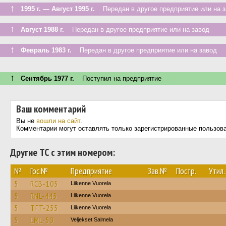
↑
1995 г. — Август 1995 г.
Передан в другое предприятие или на з
↑
Август 1988 г.
Передан в другое предприятие или на завод
↑
Февраль 1983 г.
Передан в другое предприятие или на завод
↑
Сентябрь 1977 г.
Поступил на предприятие
Ваш комментарий
Вы не
вошли на сайт
.
Комментарии могут оставлять только зарегистрированные пользов
Другие ТС с этим номером:
№
Гос.№
Предприятие
Зав.№
Постр.
Утил.
5
RCB-105
Liikenne Vuorela
5
RNL-445
Liikenne Vuorela
5
TFT-255
Liikenne Vuorela
5
LML-50
Veljekset Salmela