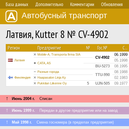
База данных
Дополнительно
Комментарии
Обновления
Автобусный транспорт
Латвия, Kutter 8 № CV-4902
Регион
Предприятие
№
Гос.№
С...
06.1999
Mobile-A, Transporta firma SIA
CV-4902
05.1998
Латвия
CATA, AS
BU-5273
08.1995
08.1988
Разные города
TTU-990
02.1983
Финляндия
Haapasalon Linja Ky
5
UJN-505
09.1977
Pukkilan Liikenne Oy
↑
Июнь 2004 г.
Списан
↑
Июнь 1999 г.
Передан в другое предприятие или на завод
↑
Май 1998 г.
Смена госномера (в пределах предприятия)