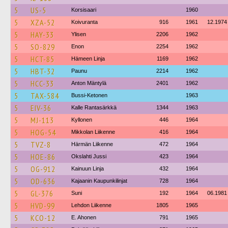
5
US-5
Korsisaari
1960
5
XZA-52
Koivuranta
916
1961
12.1974
5
HAY-33
Ylisen
2206
1962
5
SO-829
Enon
2254
1962
5
HCT-85
Hämeen Linja
1169
1962
5
HBT-32
Paunu
2214
1962
5
HCC-33
Anton Mäntylä
2401
1962
5
TAX-584
Bussi-Ketonen
1963
5
EIV-36
Kalle Rantasärkkä
1344
1963
5
MJ-113
Kyllonen
446
1964
5
HOG-54
Mikkolan Liikenne
416
1964
5
TVZ-8
Härmän Liikenne
472
1964
5
HOE-86
Okslahti Jussi
423
1964
5
OG-912
Kainuun Linja
432
1964
5
OD-636
Kajaanin Kaupunkilinjat
728
1964
5
GL-376
Suni
192
1964
06.1981
5
HVD-99
Lehdon Liikenne
1805
1965
5
KCO-12
E. Ahonen
791
1965