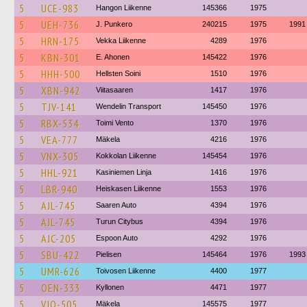
5
UCE-983
Hangon Liikenne
145366
1975
5
UEH-736
J. Punkero
240215
1975
1991
5
HRN-175
Vekka Liikenne
4289
1976
5
KBN-301
E. Ahonen
145422
1976
5
HHH-500
Hellsten Soini
1510
1976
5
XBN-942
Viitasaaren
1417
1976
5
TJV-141
Wendelin Transport
145450
1976
5
RBX-534
Toimi Vento
1370
1976
5
VEA-777
Mäkela
4216
1976
5
VNX-305
Kokkolan Liikenne
145454
1976
5
HHL-921
Kasiniemen Linja
1416
1976
5
LBR-940
Heiskasen Liikenne
1553
1976
5
AJL-745
Saaren Auto
4394
1976
5
AJL-745
Turun Citybus
4394
1976
5
AJC-205
Espoon Auto
4292
1976
5
SBU-422
Pielisen
145464
1976
1993
5
UMR-626
Toivosen Liikenne
4400
1977
5
OEN-333
Kyllonen
4471
1977
5
VJO-505
Mäkela
145575
1977