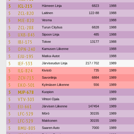
5
ICL-215
Hämeen Linja
6823
1988
5
ZCL-820
Laitinen
122-88
1988
5
MJE-820
Vesma
1988
5
ZCL-288
Turun Citybus
6828
1988
5
UXB-845
Sipoon Linja
485
1988
5
IBJ-175
Tokee
13177
1988
5
OPN-240
Kamusen Liikenne
1988
5
EJU-195
Matka-Autot
1988
5
IEF-533
Järviseudun Linja
217 / 702
1989
5
ILG-824
Kivistö
735
1989
5
ZCV-713
Savonlinja
6884
1989
5
EKO-501
Kylmäsen Liikenne
556
1989
5
MJP-678
Kuopion
1989
5
VTV-303
Vihtori Ojala
1989
5
EIJ-661
Järvisen Liikenne
147454
1989
5
LFC-529
Mörö
30155
1989
5
LFC-529
Makkonen
30155
1989
5
BMU-805
Saaren Auto
7000
1989