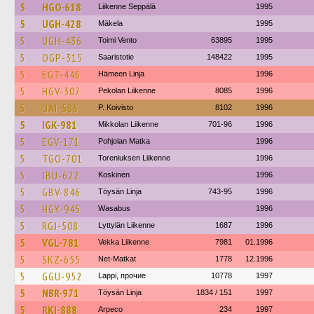
5
HGO-618
Liikenne Seppälä
1995
5
UGH-428
Mäkela
1995
5
UGH-436
Toimi Vento
63895
1995
5
OGP-315
Saaristotie
148422
1995
5
EGT-446
Hämeen Linja
1996
5
HGV-307
Pekolan Liikenne
8085
1996
5
UAI-586
P. Koivisto
8102
1996
5
IGK-981
Mikkolan Liikenne
701-96
1996
5
EGV-171
Pohjolan Matka
1996
5
TGO-701
Toreniuksen Liikenne
1996
5
JBU-622
Koskinen
1996
5
GBV-846
Töysän Linja
743-95
1996
5
HGY-945
Wasabus
1996
5
RGJ-508
Lyttylän Liikenne
1687
1996
5
VGL-781
Vekka Liikenne
7981
01.1996
5
SKZ-655
Net-Matkat
1778
12.1996
5
GGU-952
Lappi, прочие
10778
1997
5
NBR-971
Töysän Linja
1834 / 151
1997
5
RKI-888
Arpeco
234
1997