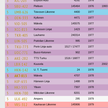
5
AJC-205
Espoon Auto
4292
1976
5
SBU-422
Pielisen
145464
1976
1993
5
UMR-626
Toivosen Liikenne
4400
1977
5
OEN-333
Kyllonen
4471
1977
5
VJO-505
Mäkela
145575
1977
5
XCC-815
Korhosen Linjat
1423
1977
5
TKR-405
Lauhamo
240314
1977
5
UJN-505
Pukkilan Liikenne
995
1977
5
TKU-773
Porin Linja-auto
1517 / 17477
1977
5
UOC-771
Bussi-Ketonen
902
1977
5
AKE-282
TTS Turku
1516 / 16877
1977
5
LBX-142
Kuusela
1977
2002
5
HKN-142
U. T. Tuomi
24
1978
5
AKT-813
Mäkela
4707
1978
5
HJP-655
Hämeen Linja
1488
1978
5
HKJ-555
Ylisen
7307
1978
5
HKN-700
Mikkolan Liikenne
8201
1978
5
ULK-492
Ampers
295
1979
5
VRS-312
Kauhavan Liikenne
145906
1979