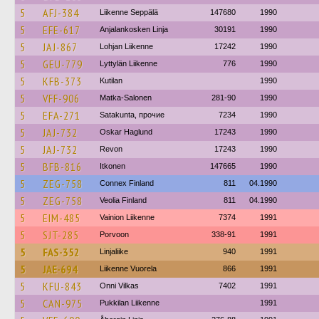
5
AFJ-384
Liikenne Seppälä
147680
1990
5
EFE-617
Anjalankosken Linja
30191
1990
5
JAJ-867
Lohjan Liikenne
17242
1990
5
GEU-779
Lyttylän Liikenne
776
1990
5
KFB-373
Kutilan
1990
5
VFF-906
Matka-Salonen
281-90
1990
5
EFA-271
Satakunta, прочие
7234
1990
5
JAJ-732
Oskar Haglund
17243
1990
5
JAJ-732
Revon
17243
1990
5
BFB-816
Itkonen
147665
1990
5
ZEG-758
Connex Finland
811
04.1990
5
ZEG-758
Veolia Finland
811
04.1990
5
EIM-485
Vainion Liikenne
7374
1991
5
SJT-285
Porvoon
338-91
1991
5
FAS-352
Linjaliike
940
1991
5
JAE-694
Liikenne Vuorela
866
1991
5
KFU-843
Onni Vilkas
7402
1991
5
CAN-975
Pukkilan Liikenne
1991