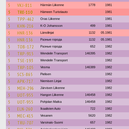
5
VKJ-811
Härmän Liikenne
1778
1981
5
TRE-110
Hämeen Turistiauto
1981
5
TPP-462
Oras Liikenne
1981
5
KHN-216
K-O Johansson
499
1981
5
HNR-136
Länsilinjat
1132
05.1981
5
HNR-136
Разные города
1132
05.1981
5
TOB-172
Разные города
652
1982
5
TRP-915
Wendelin Transport
146395
1982
5
TSE-193
Wendelin Transport
1982
5
TRP-105
Vesma
146389
1982
5
SCS-865
Pielisen
1982
5
APK-717
Niemisen Linjat
1982
5
MEH-296
Järvisen Liikenne
1982
5
UOT-955
Hangon Liikenne
146458
1982
5
UOT-955
Pohjolan Matka
146458
1982
5
ELN-260
Ikaalisten Auto
722
1982
5
MEC-415
Vesanen
5620
1982
5
TRU-707
Varsinais-Suomi
657
1982