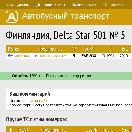
База данных
Дополнительно
Комментарии
Обновления
Автобусный транспорт
Финляндия, Delta Star 501 № 5
Регион
Предприятие
№
Гос.№
С...
По...
5
FAR-938
10.1991
2019
Финляндия
Liikenne-Pasma Ky
↑
Октябрь 1991 г.
Поступил на предприятие
Ваш комментарий
Вы не
вошли на сайт
.
Комментарии могут оставлять только зарегистрированные пользов
Другие ТС с этим номером:
№
Гос.№
Предприятие
Зав.№
Постр.
Утил.