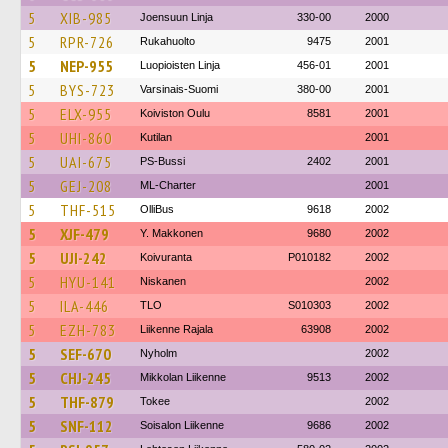
5
XIB-985
Joensuun Linja
330-00
2000
5
RPR-726
Rukahuolto
9475
2001
5
NEP-955
Luopioisten Linja
456-01
2001
5
BYS-723
Varsinais-Suomi
380-00
2001
5
ELX-955
Koiviston Oulu
8581
2001
5
UHI-860
Kutilan
2001
5
UAI-675
PS-Bussi
2402
2001
5
GEJ-208
ML-Charter
2001
5
THF-515
OlliBus
9618
2002
5
XJF-479
Y. Makkonen
9680
2002
5
UJI-242
Koivuranta
P010182
2002
5
HYU-141
Niskanen
2002
5
ILA-446
TLO
S010303
2002
5
EZH-783
Liikenne Rajala
63908
2002
5
SEF-670
Nyholm
2002
5
CHJ-245
Mikkolan Liikenne
9513
2002
5
THF-879
Tokee
2002
5
SNF-112
Soisalon Liikenne
9686
2002