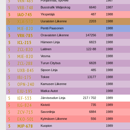
5
VRN-485
Pohjanmaa, прочие
1987
5
VRB-748
Busstrafik Widjeskog
6640
1987
5
IAO-745
Ykspetäjä
487
1988
5
XLA-570
Uuraisten Liikenne
2203
1988
5
MJE-820
Pentti Paasonen
1988
5
VRK-785
Oravaisten Liikenne
147256
1988
5
ICL-215
Hämeen Linja
6823
1988
5
ZCL-820
Laitinen
122-88
1988
5
MJE-820
Vesma
1988
5
ZCL-288
Turun Citybus
6828
1988
5
UXB-845
Sipoon Linja
485
1988
5
IBJ-175
Tokee
13177
1988
5
OPN-240
Kamusen Liikenne
1988
5
EJU-195
Matka-Autot
1988
5
IEF-533
Järviseudun Linja
217 / 702
1989
5
ILG-824
Kivistö
735
1989
5
ZCV-713
Savonlinja
6884
1989
5
EKO-501
Kylmäsen Liikenne
556
1989
5
MJP-678
Kuopion
1989