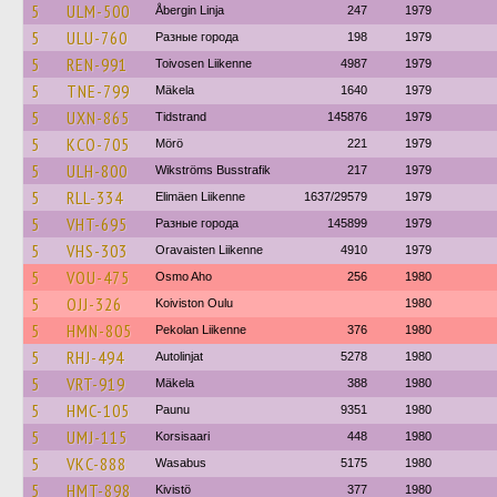
5
ULM-500
Åbergin Linja
247
1979
5
ULU-760
Разные города
198
1979
5
REN-991
Toivosen Liikenne
4987
1979
5
TNE-799
Mäkela
1640
1979
5
UXN-865
Tidstrand
145876
1979
5
KCO-705
Mörö
221
1979
5
ULH-800
Wikströms Busstrafik
217
1979
5
RLL-334
Elimäen Liikenne
1637/29579
1979
5
VHT-695
Разные города
145899
1979
5
VHS-303
Oravaisten Liikenne
4910
1979
5
VOU-475
Osmo Aho
256
1980
5
OJJ-326
Koiviston Oulu
1980
5
HMN-805
Pekolan Liikenne
376
1980
5
RHJ-494
Autolinjat
5278
1980
5
VRT-919
Mäkela
388
1980
5
HMC-105
Paunu
9351
1980
5
UMJ-115
Korsisaari
448
1980
5
VKC-888
Wasabus
5175
1980
5
HMT-898
Kivistö
377
1980