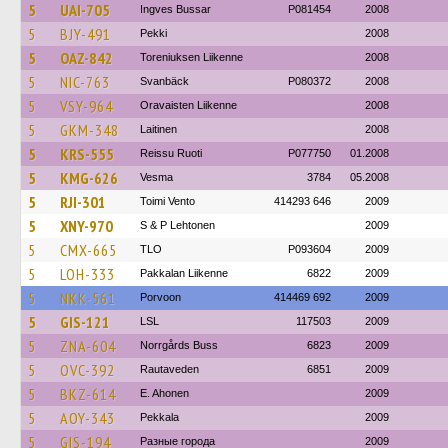
5
UAI-705
Ingves Bussar
P081454
2008
5
BJY-491
Pekki
2008
5
OAZ-842
Toreniuksen Liikenne
2008
5
NIC-763
Svanbäck
P080372
2008
5
VSY-964
Oravaisten Liikenne
2008
5
GKM-348
Laitinen
2008
5
KRS-555
Reissu Ruoti
P077750
01.2008
5
KMG-626
Vesma
3784
05.2008
5
RJI-301
Toimi Vento
414293 646
2009
5
XNY-970
S & P Lehtonen
2009
5
CMX-665
TLO
P093604
2009
5
LOH-333
Pakkalan Liikenne
6822
2009
5
NKK-561
Porvoon
414469 692
2009
5
GIS-121
LSL
117503
2009
5
ZNA-604
Norrgårds Buss
6823
2009
5
OVC-392
Rautaveden
6851
2009
5
BKZ-614
E. Ahonen
2009
5
AOY-343
Pekkala
2009
5
GIS-194
Разные города
2009