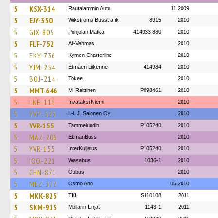
5
KSX-314
Rautalammin Auto
11.2009
5
EJY-350
Wikströms Busstrafik
8915
2010
5
GIX-805
Pohjolan Matka
414933 880
2010
5
FLF-752
Ali-Vehmas
2010
5
EKY-736
Kymen Charterline
2010
5
YJM-254
Elimäen Liikenne
414984
2010
5
BOJ-214
Tokee
2010
5
MMT-646
M. Raittinen
P098461
2010
5
LNE-115
Invataksi Niemi
2010
5
YVP-523
L-l. J. Salonen Oy
2010
5
YVR-155
Tammelundin
P105240
2010
5
MAZ-206
EkmanBuss
2010
5
YVR-155
InterKuljetus
P105240
2010
5
IOO-221
Wasabus
1036-1
2010
5
CHN-871
Oubus
2010
5
MEZ-372
Osmo Aho
05.2010
5
MKK-825
TKL
S110108
2011
5
SKM-915
Möllärin Linjat
1143-1
2011