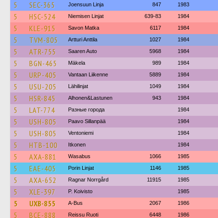
5
SEC-365
Joensuun Linja
847
1983
5
HSC-524
Niemisen Linjat
639-83
1984
5
KLE-915
Savon Matka
6117
1984
5
TVM-805
Artturi Anttila
1027
1984
5
ATR-755
Saaren Auto
5968
1984
5
BGN-465
Mäkela
989
1984
5
URP-405
Vantaan Liikenne
5889
1984
5
USU-205
Lähilinjat
1049
1984
5
HSR-845
Alhonen&Lastunen
943
1984
5
LAT-774
Разные города
1984
5
USH-805
Paavo Sillanpää
1984
5
USH-805
Ventoniemi
1984
5
HTB-100
Itkonen
1984
5
AXA-881
Wasabus
1066
1985
5
EAE-405
Porin Linjat
1146
1985
5
AXA-652
Ragnar Norrgård
11915
1985
5
XLE-397
P. Koivisto
1985
5
UXB-855
A-Bus
2067
1986
5
BCE-888
Reissu Ruoti
6448
1986