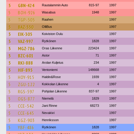
5
GBN-424
Rautalammin Auto
815-97
1997
5
BOH-926
Wasabus
1948
1997
5
TGP-505
Raahen
1997
5
BAZ-550
OlliBus
1997
5
EIK-305
Koiviston Oulu
1997
5
VAZ-997
Rytkönen
1828
1997
5
MGZ-786
Oras Liikenne
223424
1997
5
BZC-601
Astor
71
1997
5
RKI-888
Arolan Kuljetus
234
1997
5
HIF-895
Ventoniemi
148668
1997
5
HOY-915
Haldin&Rose
1939
1997
5
ZGU-122
Kokkolan Liikenne
4
1997
5
RGS-597
Pohjolan Liikenne
837-97
1997
5
OGS-877
Niemelä
1829
1997
5
CCE-542
Jani Rinne
68273
1997
5
CCE-645
Nevakivi
1997
5
KGZ-903
Henriksson
1997
5
YBF-486
Rytkönen
1828
1997