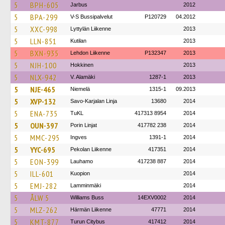
5
BPH-605
Jarbus
2012
5
BPA-299
V-S Bussipalvelut
P120729
04.2012
5
XXC-998
Lyttylän Liikenne
2013
5
LLN-851
Kutilan
2013
5
BXN-935
Lehdon Liikenne
P132347
2013
5
NJH-100
Hokkinen
2013
5
NLX-942
V. Alamäki
1287-1
2013
5
NJE-465
Niemelä
1315-1
09.2013
5
XVP-132
Savo-Karjalan Linja
13680
2014
5
ENA-735
TuKL
417313 8954
2014
5
OUN-397
Porin Linjat
417782 238
2014
5
MMC-295
Ingves
1391-1
2014
5
YYC-695
Pekolan Liikenne
417351
2014
5
EON-399
Lauhamo
417238 887
2014
5
ILL-601
Kuopion
2014
5
EMJ-282
Lamminmäki
2014
5
ÅLW 5
Williams Buss
14EXV0002
2014
5
MLZ-262
Härmän Liikenne
47771
2014
5
KMT-877
Turun Citybus
417412
2014