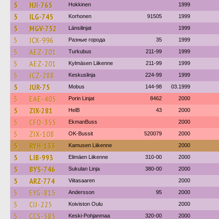
5
HJI-765
Hokkinen
1999
5
ILG-745
Korhonen
91505
1999
5
MGV-752
Länsilinjat
1999
5
JCX-996
Разные города
35
1999
5
AEZ-201
Turkubus
211-99
1999
5
AEZ-201
Kylmäsen Liikenne
211-99
1999
5
JCZ-288
Keskuslinja
224-99
1999
5
JUR-75
Mobus
144-98
03.1999
5
EAE-405
Porin Linjat
8462
2000
5
ZIX-281
HelB
43
2000
5
CFO-355
EkmanBuss
2000
5
ZIX-108
OK-Bussit
520079
2000
5
RYH-133
Kamusen Liikenne
2000
5
LIB-993
Elimäen Liikenne
310-00
2000
5
BYS-746
Sukulan Linja
380-00
2000
5
ARZ-774
Viitasaaren
2000
5
EYG-815
Andersson
95
2000
5
CIJ-225
Koiviston Oulu
2000
5
CCS-585
Keski-Pohjanmaa
320-00
2000