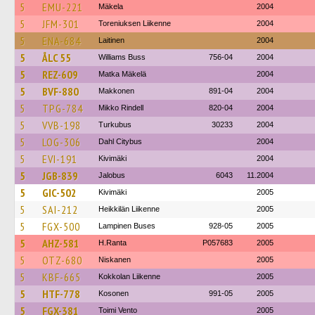
5
EMU-221
Mäkela
2004
5
JFM-301
Toreniuksen Liikenne
2004
5
ENA-684
Laitinen
2004
5
ÅLC 55
Williams Buss
756-04
2004
5
REZ-609
Matka Mäkelä
2004
5
BVF-880
Makkonen
891-04
2004
5
TPG-784
Mikko Rindell
820-04
2004
5
VVB-198
Turkubus
30233
2004
5
LOG-306
Dahl Citybus
2004
5
EVI-191
Kivimäki
2004
5
JGB-839
Jalobus
6043
11.2004
5
GIC-502
Kivimäki
2005
5
SAI-212
Heikkilän Liikenne
2005
5
FGX-500
Lampinen Buses
928-05
2005
5
AHZ-581
H.Ranta
P057683
2005
5
OTZ-680
Niskanen
2005
5
KBF-665
Kokkolan Liikenne
2005
5
HTF-778
Kosonen
991-05
2005
5
FGX-381
Toimi Vento
2005