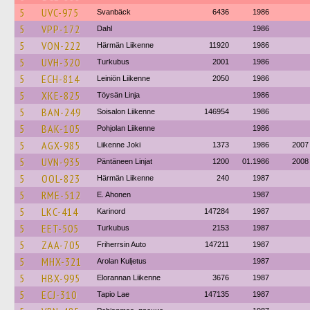
5
UVC-975
Svanbäck
6436
1986
5
VPP-172
Dahl
1986
5
VON-222
Härmän Liikenne
11920
1986
5
UVH-320
Turkubus
2001
1986
5
ECH-814
Leiniön Liikenne
2050
1986
5
XKE-825
Töysän Linja
1986
5
BAN-249
Soisalon Liikenne
146954
1986
5
BAK-105
Pohjolan Liikenne
1986
5
AGX-985
Liikenne Joki
1373
1986
2007
5
UVN-935
Päntäneen Linjat
1200
01.1986
2008
5
OOL-823
Härmän Liikenne
240
1987
5
RME-512
E. Ahonen
1987
5
LKC-414
Karinord
147284
1987
5
EET-505
Turkubus
2153
1987
5
ZAA-705
Friherrsin Auto
147211
1987
5
MHX-321
Arolan Kuljetus
1987
5
HBX-995
Elorannan Liikenne
3676
1987
5
ECJ-310
Tapio Lae
147135
1987