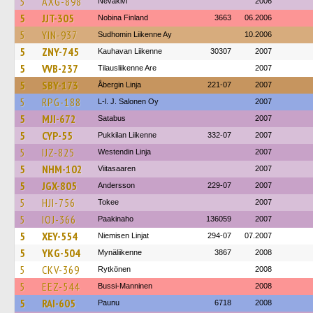
5
AXG-898
Nevakivi
2006
5
JJT-305
Nobina Finland
3663
06.2006
5
YIN-937
Sudhomin Liikenne Ay
10.2006
5
ZNY-745
Kauhavan Liikenne
30307
2007
5
VVB-237
Tilausliikenne Are
2007
5
SBY-173
Åbergin Linja
221-07
2007
5
RPG-188
L-l. J. Salonen Oy
2007
5
MJI-672
Satabus
2007
5
CYP-55
Pukkilan Liikenne
332-07
2007
5
IJZ-825
Westendin Linja
2007
5
NHM-102
Viitasaaren
2007
5
JGX-805
Andersson
229-07
2007
5
HJI-756
Tokee
2007
5
IOJ-366
Paakinaho
136059
2007
5
XEY-554
Niemisen Linjat
294-07
07.2007
5
YKG-504
Mynäliikenne
3867
2008
5
CKV-369
Rytkönen
2008
5
EEZ-544
Bussi-Manninen
2008
5
RAI-605
Paunu
6718
2008