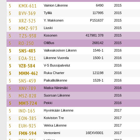
5
KMX-611
Vainion Liikenne
6490
2015
5
BVV-369
Tyllilä
117995
2015
5
XRZ-525
Y. Makkonen
P151637
2015
5
MMZ-973
Liuski
2015
5
TZS-938
Kosonen
417981 378
2015
5
RO-250
OlliBus
268142
2015
5
SNS-485
Valkeakosken Liikenn
1546-1
2016
5
EOA-311
Liikenne Vuorela
1500-1
2016
5
VZB-584
V-S Bussipalvelut
2016
5
MMM-462
Ruka Charter
121198
2016
5
SNS-459
Paikallisliikenne
1528-1
2016
5
XNV-789
Matka-Niinimäki
2016
5
MSZ-828
Suorsan Liikenne
2016
5
MMT-724
Pekki
2016
5
INO-165
Hyvinkään Liikenne
2017
5
EON-385
Koiviston Tre
2017
5
EUH-925
Vekka Liikenne
2017
5
FMN-594
Ventoniemi
16EXV0001
2017