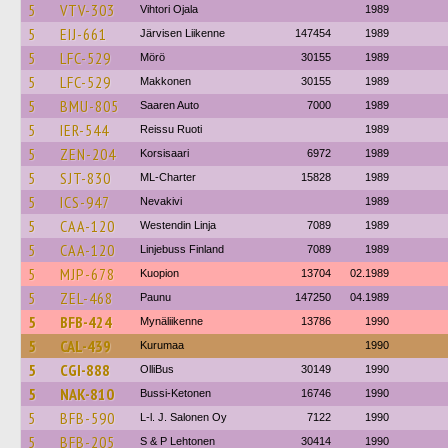
5
VTV-303
Vihtori Ojala
1989
5
EIJ-661
Järvisen Liikenne
147454
1989
5
LFC-529
Mörö
30155
1989
5
LFC-529
Makkonen
30155
1989
5
BMU-805
Saaren Auto
7000
1989
5
IER-544
Reissu Ruoti
1989
5
ZEN-204
Korsisaari
6972
1989
5
SJT-830
ML-Charter
15828
1989
5
ICS-947
Nevakivi
1989
5
CAA-120
Westendin Linja
7089
1989
5
CAA-120
Linjebuss Finland
7089
1989
5
MJP-678
Kuopion
13704
02.1989
5
ZEL-468
Paunu
147250
04.1989
5
BFB-424
Mynäliikenne
13786
1990
5
CAL-439
Kurumaa
1990
5
CGI-888
OlliBus
30149
1990
5
NAK-810
Bussi-Ketonen
16746
1990
5
BFB-590
L-l. J. Salonen Oy
7122
1990
5
BFB-205
S & P Lehtonen
30414
1990