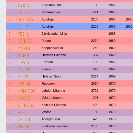
5
OYX-5
Koiviston Oulu
98
1968
5
EP-55
Vähärauman
221
1968
5
RCS-844
Autolinjat
2283
1968
1980
5
GIL-25
Autolinjat
2283
1968
1980
5
YES-1
Järviseudun Linja
1969
5
HBT-32
Paunu
2214
1969
5
IYT-10
Kasper Sundell
249
1969
5
HAR-46
Härmän Liikenne
334
1969
5
TEV-5
Förbom
135
1969
5
IYT-10
Kivistö
249
1969
5
HI-901
Hellsten Soini
2214
1969
5
LRR-41
Ruponen
2814
1970
5
HNM-905
Lehdon Liikenne
2729
1970
5
HBC-55
Vekka Liikenne
295
1970
5
OET-605
Kainuun Liikenne
420
1970
5
ECF-5
Vesma
80
1970
5
ZR-530
Åbergin Linja
429
1970
5
VLC-605
Kokkolan Liikenne
2785
1970