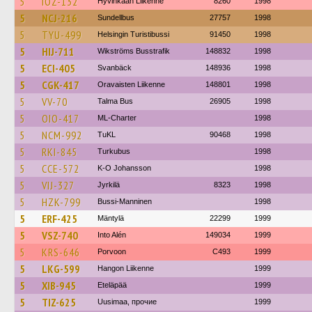
5
IOZ-132
Hyvinkään Liikenne
8260
1998
5
NCJ-216
Sundellbus
27757
1998
5
TYU-499
Helsingin Turistibussi
91450
1998
5
HIJ-711
Wikströms Busstrafik
148832
1998
5
ECI-405
Svanbäck
148936
1998
5
CGK-417
Oravaisten Liikenne
148801
1998
5
VV-70
Talma Bus
26905
1998
5
OIO-417
ML-Charter
1998
5
NCM-992
TuKL
90468
1998
5
RKI-845
Turkubus
1998
5
CCE-572
K-O Johansson
1998
5
VIJ-327
Jyrkilä
8323
1998
5
HZK-799
Bussi-Manninen
1998
5
ERF-425
Mäntylä
22299
1999
5
VSZ-740
Into Alén
149034
1999
5
KRS-646
Porvoon
C493
1999
5
LKG-599
Hangon Liikenne
1999
5
XIB-945
Eteläpää
1999
5
TIZ-625
Uusimaa, прочие
1999