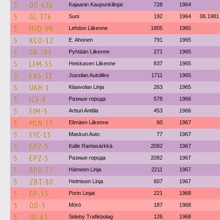
5
OD-636
Kajaanin Kaupunkilinjat
728
1964
5
GL-376
Suni
192
1964
06.1981
5
HVD-99
Lehdon Liikenne
1805
1965
5
KCO-12
E. Ahonen
791
1965
5
GR-785
Pyhtään Liikenne
271
1965
5
LFM-55
Heiskasen Liikenne
837
1965
5
EAS-33
Jussilan Autoliike
1711
1965
5
UKH-1
Klaavolan Linja
263
1965
5
ICS-8
Разные города
578
1966
5
EIM-5
Artturi Anttila
453
1966
5
MLN-55
Elimäen Liikenne
60
1967
5
EYC-15
Maskun Auto
77
1967
5
EPZ-5
Kalle Rantasärkkä
2082
1967
5
EPZ-5
Разные города
2082
1967
5
BPD-77
Hämeen Linja
2211
1967
5
ZBT-80
Helmisen Linja
607
1967
5
EP-55
Porin Linjat
221
1968
5
OD-5
Mörö
187
1968
5
IRI-63
Sideby Trafikbolag
126
1968