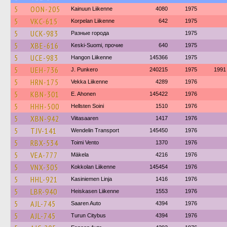
5
OON-205
Kainuun Liikenne
4080
1975
5
VKC-615
Korpelan Liikenne
642
1975
5
UCK-983
Разные города
1975
5
XBE-616
Keski-Suomi, прочие
640
1975
5
UCE-983
Hangon Liikenne
145366
1975
5
UEH-736
J. Punkero
240215
1975
1991
5
HRN-175
Vekka Liikenne
4289
1976
5
KBN-301
E. Ahonen
145422
1976
5
HHH-500
Hellsten Soini
1510
1976
5
XBN-942
Viitasaaren
1417
1976
5
TJV-141
Wendelin Transport
145450
1976
5
RBX-534
Toimi Vento
1370
1976
5
VEA-777
Mäkela
4216
1976
5
VNX-305
Kokkolan Liikenne
145454
1976
5
HHL-921
Kasiniemen Linja
1416
1976
5
LBR-940
Heiskasen Liikenne
1553
1976
5
AJL-745
Saaren Auto
4394
1976
5
AJL-745
Turun Citybus
4394
1976