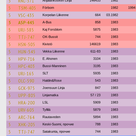
5
RNL-371
Anjalankosken Linja
146433
1982
5
TSM-405
Förbom
1982
1994
5
VSC-435
Korpelan Liikenne
664
03.1982
5
ASP-445
A-Bus
858
1983
5
URJ-585
Kaj Forsblom
5875
1983
5
TTJ-747
OK-Bussit
744
1983
5
HSN-505
Kivistö
146619
1983
5
HUN-545
Vekka Liikenne
611-83
1983
5
HPV-716
E. Ahonen
3104
1983
5
HPC-403
Bussi-Manninen
3195
1983
5
URJ-165
SLT
5935
1983
5
OLC-590
Haldin&Rose
543
1983
5
GCK-975
Joensuun Linja
847
1983
5
UPP-805
Linjamatka
57 / 23
1983
5
HRA-200
LSL
5909
1983
5
URV-605
Tyllilä
5879
1983
5
ARC-764
Rautaveden
5894
1983
5
XHK-205
Keski-Suomi, прочие
788
1983
5
TTJ-747
Satakunta, прочие
744
1983