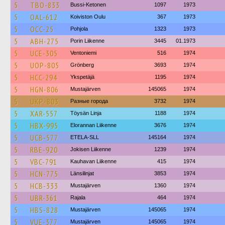
5
TBO-833
Bussi-Ketonen
1097
1973
5
OAL-612
Koiviston Oulu
367
1973
5
OCC-25
Pohjola
1323
1973
5
ABH-275
Porin Liikenne
3445
01.1973
5
UCE-305
Ventoniemi
516
1974
5
UOP-805
Grönberg
3693
1974
5
HCC-294
Ykspetäjä
1195
1974
5
HGN-806
Mustajärven
145065
1974
5
UKP-803
Разные города
3732
1974
5
XAR-557
Töysän Linja
1188
1974
5
HBX-995
Elorannan Liikenne
3676
1974
5
UCB-577
ETELA-SLL
145164
1974
5
RBE-920
Jokisen Liikenne
1239
1974
5
VBC-791
Kauhavan Liikenne
415
1974
5
HCN-775
Länsilinjat
3853
1974
5
HCB-333
Mustajärven
1360
1974
5
UBR-361
Rajala
464
1974
5
HBS-828
Mustajärven
145065
1974
5
VUE-377
Mustajärven
145065
1974