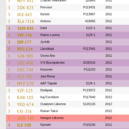
5
MPY-931
Charter Hekkanen
110843
2011
5
ZOK-823
Porvoon
P113431
2011
5
JKX-665
Kivistö
P113967
2011
5
ÅLA 7318
Axbuss
416065
2011
5
SKM-845
Dahl
1122-1
2011
5
SVY-296
Raimo Luoma
1129-1
2011
5
ERY-277
Jyrkilä
2011
5
BVS-124
Länsilinjat
P117041
2011
5
SOK-905
Osmo Aho
2011
5
ZOC-458
V-S Bussipalvelut
S100216
2011
5
OXC-743
Kosonen
P111103
2011
5
SCZ-792
Jani Rinne
2011
5
MYZ-170
A&P Taipale
1126-1
2011
5
VZF-123
Eteläpää
P123972
2012
5
BXN-105
Kaj Forsblom
P117040
2012
5
YKO-674
Oulaisten Liikenne
S120126
2012
5
EXI-256
Rukan Taksi
2012
5
GKM-343
Hangon Liikenne
2012
5
ILE-500
Nyholm
P115236
2012