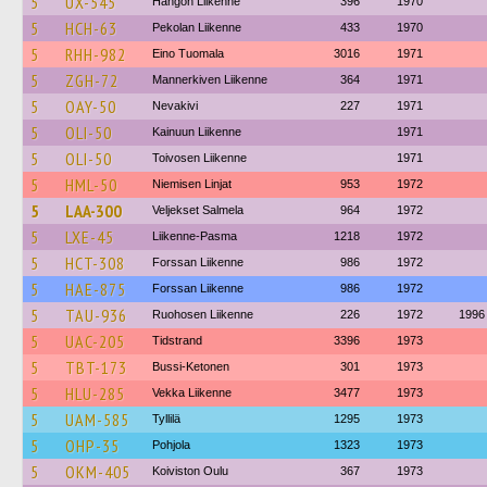
5
UX-545
Hangon Liikenne
396
1970
5
HCH-63
Pekolan Liikenne
433
1970
5
RHH-982
Eino Tuomala
3016
1971
5
ZGH-72
Mannerkiven Liikenne
364
1971
5
OAY-50
Nevakivi
227
1971
5
OLI-50
Kainuun Liikenne
1971
5
OLI-50
Toivosen Liikenne
1971
5
HML-50
Niemisen Linjat
953
1972
5
LAA-300
Veljekset Salmela
964
1972
5
LXE-45
Liikenne-Pasma
1218
1972
5
HCT-308
Forssan Liikenne
986
1972
5
HAE-875
Forssan Liikenne
986
1972
5
TAU-936
Ruohosen Liikenne
226
1972
1996
5
UAC-205
Tidstrand
3396
1973
5
TBT-173
Bussi-Ketonen
301
1973
5
HLU-285
Vekka Liikenne
3477
1973
5
UAM-585
Tyllilä
1295
1973
5
OHP-35
Pohjola
1323
1973
5
OKM-405
Koiviston Oulu
367
1973