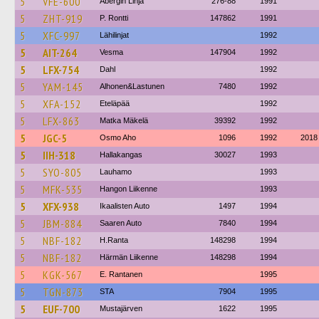
5
VFE-600
Åbergin Linja
276-88
1991
5
ZHT-919
P. Rontti
147862
1991
5
XFC-997
Lähilinjat
1992
5
AIT-264
Vesma
147904
1992
5
LFX-754
Dahl
1992
5
YAM-145
Alhonen&Lastunen
7480
1992
5
XFA-152
Eteläpää
1992
5
LFX-863
Matka Mäkelä
39392
1992
5
JGC-5
Osmo Aho
1096
1992
2018
5
IIH-318
Hallakangas
30027
1993
5
SYO-805
Lauhamo
1993
5
MFK-535
Hangon Liikenne
1993
5
XFX-938
Ikaalisten Auto
1497
1994
5
JBM-884
Saaren Auto
7840
1994
5
NBF-182
H.Ranta
148298
1994
5
NBF-182
Härmän Liikenne
148298
1994
5
KGK-567
E. Rantanen
1995
5
TGN-873
STA
7904
1995
5
EUF-700
Mustajärven
1622
1995