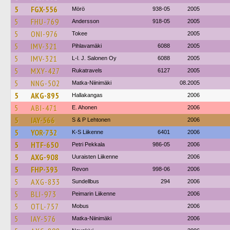
5
FGX-556
Mörö
938-05
2005
5
FHU-769
Andersson
918-05
2005
5
ONI-976
Tokee
2005
5
IMV-321
Pihlavamäki
6088
2005
5
IMV-321
L-l. J. Salonen Oy
6088
2005
5
MXY-427
Rukatravels
6127
2005
5
NNG-502
Matka-Niinimäki
08.2005
5
AKG-895
Hallakangas
2006
5
ABI-471
E. Ahonen
2006
5
IAY-566
S & P Lehtonen
2006
5
YOR-732
K-S Liikenne
6401
2006
5
HTF-650
Petri Pekkala
986-05
2006
5
AXG-908
Uuraisten Liikenne
2006
5
FHP-393
Revon
998-06
2006
5
AXG-833
Sundellbus
294
2006
5
BLI-973
Peimarin Liikenne
2006
5
OTL-757
Mobus
2006
5
IAY-576
Matka-Niinimäki
2006