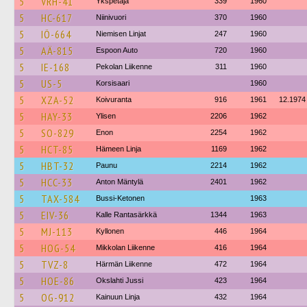
5
VRH-41
Ykspetäjä
339
1960
5
HC-617
Niinivuori
370
1960
5
IÖ-664
Niemisen Linjat
247
1960
5
AÄ-815
Espoon Auto
720
1960
5
IE-168
Pekolan Liikenne
311
1960
5
US-5
Korsisaari
1960
5
XZA-52
Koivuranta
916
1961
12.1974
5
HAY-33
Ylisen
2206
1962
5
SO-829
Enon
2254
1962
5
HCT-85
Hämeen Linja
1169
1962
5
HBT-32
Paunu
2214
1962
5
HCC-33
Anton Mäntylä
2401
1962
5
TAX-584
Bussi-Ketonen
1963
5
EIV-36
Kalle Rantasärkkä
1344
1963
5
MJ-113
Kyllonen
446
1964
5
HOG-54
Mikkolan Liikenne
416
1964
5
TVZ-8
Härmän Liikenne
472
1964
5
HOE-86
Okslahti Jussi
423
1964
5
OG-912
Kainuun Linja
432
1964