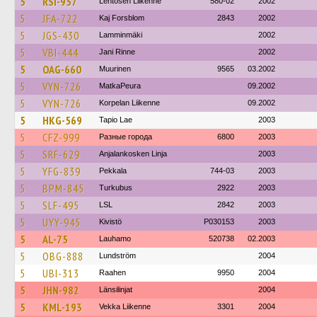
5
RSI-957
Lehtosen Liikenne
580-02
2002
5
JFA-722
Kaj Forsblom
2843
2002
5
JGS-430
Lamminmäki
2002
5
VBI-444
Jani Rinne
2002
5
OAG-660
Muurinen
9565
03.2002
5
VYN-726
MatkaPeura
09.2002
5
VYN-726
Korpelan Liikenne
09.2002
5
HKG-569
Tapio Lae
2003
5
CFZ-999
Разные города
6800
2003
5
SRF-629
Anjalankosken Linja
2003
5
YFG-839
Pekkala
744-03
2003
5
BPM-845
Turkubus
2922
2003
5
SLF-495
LSL
2842
2003
5
UYY-945
Kivistö
P030153
2003
5
AL-75
Lauhamo
520738
02.2003
5
OBG-888
Lundström
2004
5
UBI-313
Raahen
9950
2004
5
JHN-982
Länsilinjat
2004
5
KML-193
Vekka Liikenne
3301
2004