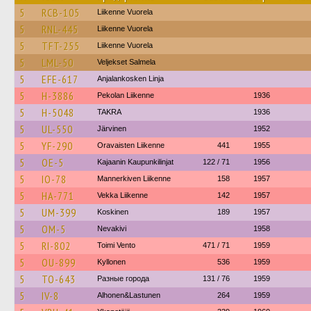
5
RCB-105
Liikenne Vuorela
5
RNL-445
Liikenne Vuorela
5
TFT-255
Liikenne Vuorela
5
LML-50
Veljekset Salmela
5
EFE-617
Anjalankosken Linja
5
H-3886
Pekolan Liikenne
1936
5
H-5048
TAKRA
1936
5
UL-550
Järvinen
1952
5
YF-290
Oravaisten Liikenne
441
1955
5
OE-5
Kajaanin Kaupunkilinjat
122 / 71
1956
5
IO-78
Mannerkiven Liikenne
158
1957
5
HA-771
Vekka Liikenne
142
1957
5
UM-399
Koskinen
189
1957
5
OM-5
Nevakivi
1958
5
RI-802
Toimi Vento
471 / 71
1959
5
OU-899
Kyllonen
536
1959
5
TO-643
Разные города
131 / 76
1959
5
IV-8
Alhonen&Lastunen
264
1959