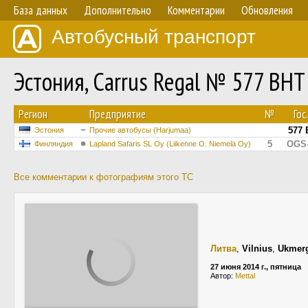
База данных
Дополнительно
Комментарии
Обновления
Автобусный транспорт
Эстония, Carrus Regal № 577 BHT
Регион
Предприятие
№
Гос
577 
Эстония
Прочие автобусы (Harjumaa)
5
OGS-
Финляндия
Lapland Safaris SL Oy (Liikenne O. Niemelä Oy)
Все комментарии к фотографиям этого ТС
Литва
,
Vilnius
,
Ukmerg
27 июня 2014 г., пятница
Автор:
Mettal