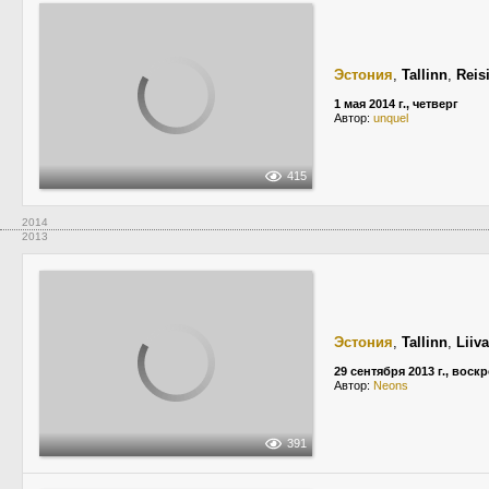
Эстония
,
Tallinn
,
Reis
1 мая 2014 г., четверг
Автор:
unquel
415
2014
2013
Эстония
,
Tallinn
,
Liiva
29 сентября 2013 г., воск
Автор:
Neons
391