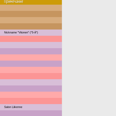
Примечание
Nickname "Vitonen" ("5-й")
Salon Liikenne