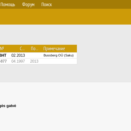
Помощь
Форум
Поиск
.№
С...
По...
Примечание
BHT
02.2013
Bussberg OÜ (Saku)
877
04.1997
2013
ės gatvė