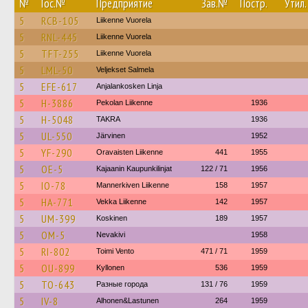
№
Гос.№
Предприятие
Зав.№
Постр.
Утил.
5
RCB-105
Liikenne Vuorela
5
RNL-445
Liikenne Vuorela
5
TFT-255
Liikenne Vuorela
5
LML-50
Veljekset Salmela
5
EFE-617
Anjalankosken Linja
5
H-3886
Pekolan Liikenne
1936
5
H-5048
TAKRA
1936
5
UL-550
Järvinen
1952
5
YF-290
Oravaisten Liikenne
441
1955
5
OE-5
Kajaanin Kaupunkilinjat
122 / 71
1956
5
IO-78
Mannerkiven Liikenne
158
1957
5
HA-771
Vekka Liikenne
142
1957
5
UM-399
Koskinen
189
1957
5
OM-5
Nevakivi
1958
5
RI-802
Toimi Vento
471 / 71
1959
5
OU-899
Kyllonen
536
1959
5
TO-643
Разные города
131 / 76
1959
5
IV-8
Alhonen&Lastunen
264
1959