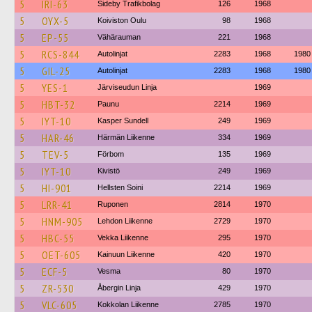
5
IRI-63
Sideby Trafikbolag
126
1968
5
OYX-5
Koiviston Oulu
98
1968
5
EP-55
Vähärauman
221
1968
5
RCS-844
Autolinjat
2283
1968
1980
5
GIL-25
Autolinjat
2283
1968
1980
5
YES-1
Järviseudun Linja
1969
5
HBT-32
Paunu
2214
1969
5
IYT-10
Kasper Sundell
249
1969
5
HAR-46
Härmän Liikenne
334
1969
5
TEV-5
Förbom
135
1969
5
IYT-10
Kivistö
249
1969
5
HI-901
Hellsten Soini
2214
1969
5
LRR-41
Ruponen
2814
1970
5
HNM-905
Lehdon Liikenne
2729
1970
5
HBC-55
Vekka Liikenne
295
1970
5
OET-605
Kainuun Liikenne
420
1970
5
ECF-5
Vesma
80
1970
5
ZR-530
Åbergin Linja
429
1970
5
VLC-605
Kokkolan Liikenne
2785
1970