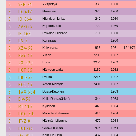
5
VRH-41
Ykspetäjä
339
1960
5
HC-617
Niinivuori
370
1960
5
IÖ-664
Niemisen Linjat
247
1960
5
AÄ-815
Espoon Auto
720
1960
5
IE-168
Pekolan Liikenne
311
1960
5
US-5
Korsisaari
1960
5
XZA-52
Koivuranta
916
1961
12.1974
5
HAY-33
Ylisen
2206
1962
5
SO-829
Enon
2254
1962
5
HCT-85
Hämeen Linja
1169
1962
5
HBT-32
Paunu
2214
1962
5
HCC-33
Anton Mäntylä
2401
1962
5
TAX-584
Bussi-Ketonen
1963
5
EIV-36
Kalle Rantasärkkä
1344
1963
5
MJ-113
Kyllonen
446
1964
5
HOG-54
Mikkolan Liikenne
416
1964
5
TVZ-8
Härmän Liikenne
472
1964
5
HOE-86
Okslahti Jussi
423
1964
5
OG-912
Kainuun Linja
432
1964