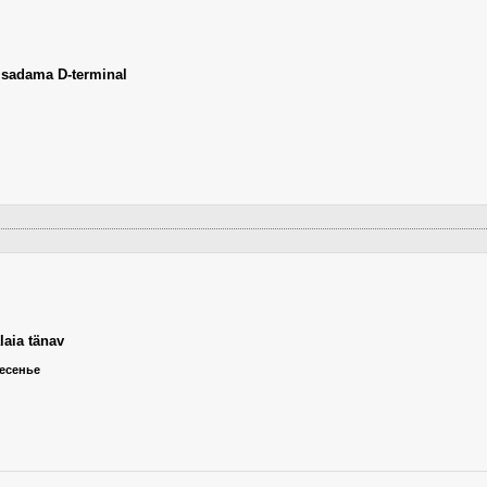
isadama D-terminal
laia tänav
ресенье