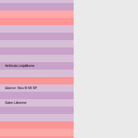
Airikkala Linjaliikene
Шасси: Sisu B-58 SP.
Salon Liikenne