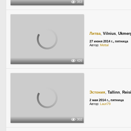
353
Литва
,
Vilnius
,
Ukmerg
27 июня 2014 г., пятница
Автор:
Mettal
426
Эстония
,
Tallinn
,
Reis
2 мая 2014 г., пятница
Автор:
Lauri79
302