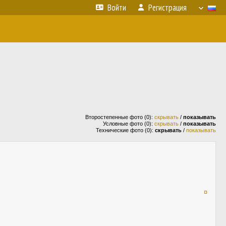
Войти
Регистрация
Второстепенные фото (0):
скрывать
/
показывать
Условные фото (0):
скрывать
/
показывать
Технические фото (0):
скрывать
/
показывать
¤