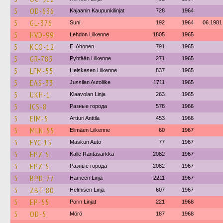
5
OD-636
Kajaanin Kaupunkilinjat
728
1964
5
GL-376
Suni
192
1964
06.1981
5
HVD-99
Lehdon Liikenne
1805
1965
5
KCO-12
E. Ahonen
791
1965
5
GR-785
Pyhtään Liikenne
271
1965
5
LFM-55
Heiskasen Liikenne
837
1965
5
EAS-33
Jussilan Autoliike
1711
1965
5
UKH-1
Klaavolan Linja
263
1965
5
ICS-8
Разные города
578
1966
5
EIM-5
Artturi Anttila
453
1966
5
MLN-55
Elimäen Liikenne
60
1967
5
EYC-15
Maskun Auto
77
1967
5
EPZ-5
Kalle Rantasärkkä
2082
1967
5
EPZ-5
Разные города
2082
1967
5
BPD-77
Hämeen Linja
2211
1967
5
ZBT-80
Helmisen Linja
607
1967
5
EP-55
Porin Linjat
221
1968
5
OD-5
Mörö
187
1968