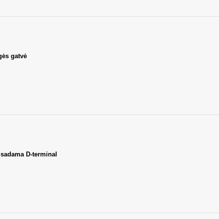
ės gatvė
isadama D-terminal