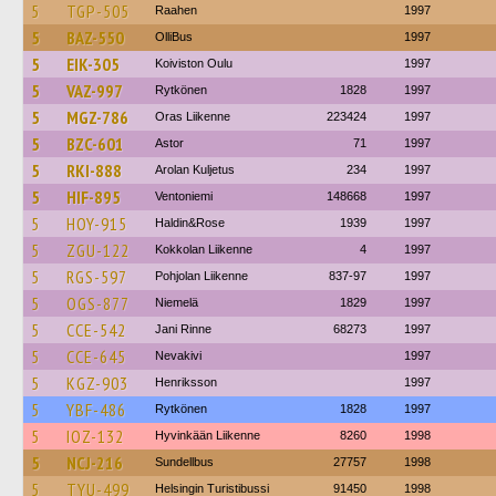
5
TGP-505
Raahen
1997
5
BAZ-550
OlliBus
1997
5
EIK-305
Koiviston Oulu
1997
5
VAZ-997
Rytkönen
1828
1997
5
MGZ-786
Oras Liikenne
223424
1997
5
BZC-601
Astor
71
1997
5
RKI-888
Arolan Kuljetus
234
1997
5
HIF-895
Ventoniemi
148668
1997
5
HOY-915
Haldin&Rose
1939
1997
5
ZGU-122
Kokkolan Liikenne
4
1997
5
RGS-597
Pohjolan Liikenne
837-97
1997
5
OGS-877
Niemelä
1829
1997
5
CCE-542
Jani Rinne
68273
1997
5
CCE-645
Nevakivi
1997
5
KGZ-903
Henriksson
1997
5
YBF-486
Rytkönen
1828
1997
5
IOZ-132
Hyvinkään Liikenne
8260
1998
5
NCJ-216
Sundellbus
27757
1998
5
TYU-499
Helsingin Turistibussi
91450
1998