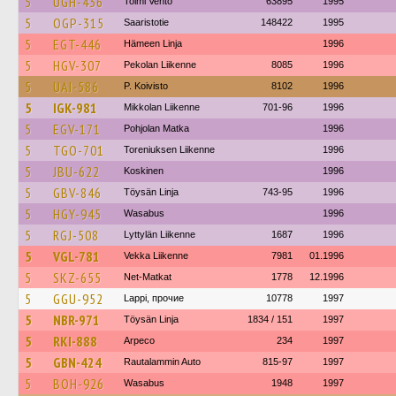
5
UGH-436
Toimi Vento
63895
1995
5
OGP-315
Saaristotie
148422
1995
5
EGT-446
Hämeen Linja
1996
5
HGV-307
Pekolan Liikenne
8085
1996
5
UAI-586
P. Koivisto
8102
1996
5
IGK-981
Mikkolan Liikenne
701-96
1996
5
EGV-171
Pohjolan Matka
1996
5
TGO-701
Toreniuksen Liikenne
1996
5
JBU-622
Koskinen
1996
5
GBV-846
Töysän Linja
743-95
1996
5
HGY-945
Wasabus
1996
5
RGJ-508
Lyttylän Liikenne
1687
1996
5
VGL-781
Vekka Liikenne
7981
01.1996
5
SKZ-655
Net-Matkat
1778
12.1996
5
GGU-952
Lappi, прочие
10778
1997
5
NBR-971
Töysän Linja
1834 / 151
1997
5
RKI-888
Arpeco
234
1997
5
GBN-424
Rautalammin Auto
815-97
1997
5
BOH-926
Wasabus
1948
1997