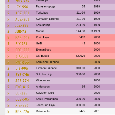
5
MGV-752
Länsilinjat
1999
5
JCX-996
Разные города
35
1999
5
AEZ-201
Turkubus
211-99
1999
5
AEZ-201
Kylmäsen Liikenne
211-99
1999
5
JCZ-288
Keskuslinja
224-99
1999
5
JUR-75
Mobus
144-98
03.1999
5
EAE-405
Porin Linjat
8462
2000
5
ZIX-281
HelB
43
2000
5
CFO-355
EkmanBuss
2000
5
ZIX-108
OK-Bussit
520079
2000
5
RYH-133
Kamusen Liikenne
2000
5
LIB-993
Elimäen Liikenne
310-00
2000
5
BYS-746
Sukulan Linja
380-00
2000
5
ARZ-774
Viitasaaren
2000
5
EYG-815
Andersson
95
2000
5
CIJ-225
Koiviston Oulu
2000
5
CCS-585
Keski-Pohjanmaa
320-00
2000
5
XIB-985
Joensuun Linja
330-00
2000
5
RPR-726
Rukahuolto
9475
2001