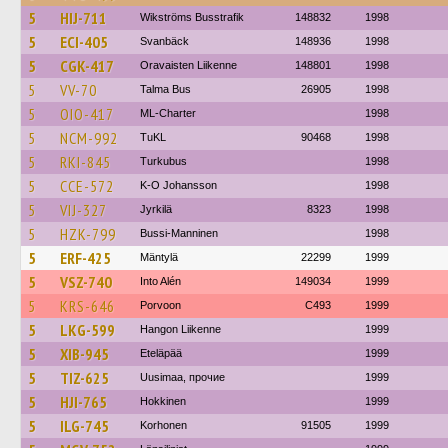
5
HIJ-711
Wikströms Busstrafik
148832
1998
5
ECI-405
Svanbäck
148936
1998
5
CGK-417
Oravaisten Liikenne
148801
1998
5
VV-70
Talma Bus
26905
1998
5
OIO-417
ML-Charter
1998
5
NCM-992
TuKL
90468
1998
5
RKI-845
Turkubus
1998
5
CCE-572
K-O Johansson
1998
5
VIJ-327
Jyrkilä
8323
1998
5
HZK-799
Bussi-Manninen
1998
5
ERF-425
Mäntylä
22299
1999
5
VSZ-740
Into Alén
149034
1999
5
KRS-646
Porvoon
C493
1999
5
LKG-599
Hangon Liikenne
1999
5
XIB-945
Eteläpää
1999
5
TIZ-625
Uusimaa, прочие
1999
5
HJI-765
Hokkinen
1999
5
ILG-745
Korhonen
91505
1999