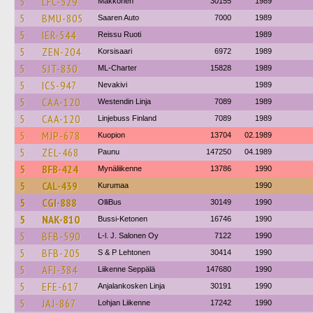
5
LFC-529
Makkonen
30155
1989
5
BMU-805
Saaren Auto
7000
1989
5
IER-544
Reissu Ruoti
1989
5
ZEN-204
Korsisaari
6972
1989
5
SJT-830
ML-Charter
15828
1989
5
ICS-947
Nevakivi
1989
5
CAA-120
Westendin Linja
7089
1989
5
CAA-120
Linjebuss Finland
7089
1989
5
MJP-678
Kuopion
13704
02.1989
5
ZEL-468
Paunu
147250
04.1989
5
BFB-424
Mynäliikenne
13786
1990
5
CAL-439
Kurumaa
1990
5
CGI-888
OlliBus
30149
1990
5
NAK-810
Bussi-Ketonen
16746
1990
5
BFB-590
L-l. J. Salonen Oy
7122
1990
5
BFB-205
S & P Lehtonen
30414
1990
5
AFJ-384
Liikenne Seppälä
147680
1990
5
EFE-617
Anjalankosken Linja
30191
1990
5
JAJ-867
Lohjan Liikenne
17242
1990