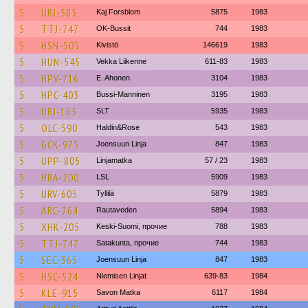
5
URJ-585
Kaj Forsblom
5875
1983
5
TTJ-747
OK-Bussit
744
1983
5
HSN-505
Kivistö
146619
1983
5
HUN-545
Vekka Liikenne
611-83
1983
5
HPV-716
E. Ahonen
3104
1983
5
HPC-403
Bussi-Manninen
3195
1983
5
URJ-165
SLT
5935
1983
5
OLC-590
Haldin&Rose
543
1983
5
GCK-975
Joensuun Linja
847
1983
5
UPP-805
Linjamatka
57 / 23
1983
5
HRA-200
LSL
5909
1983
5
URV-605
Tyllilä
5879
1983
5
ARC-764
Rautaveden
5894
1983
5
XHK-205
Keski-Suomi, прочие
788
1983
5
TTJ-747
Satakunta, прочие
744
1983
5
SEC-365
Joensuun Linja
847
1983
5
HSC-524
Niemisen Linjat
639-83
1984
5
KLE-915
Savon Matka
6117
1984