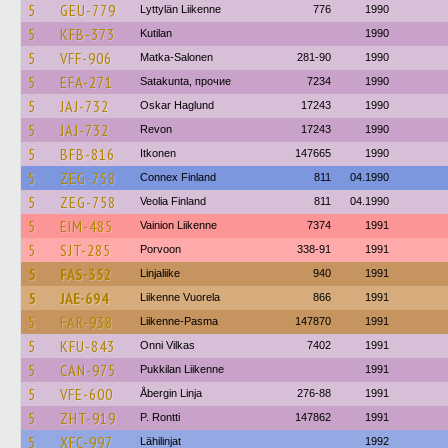
5
GEU-779
Lyttylän Liikenne
776
1990
5
KFB-373
Kutilan
1990
5
VFF-906
Matka-Salonen
281-90
1990
5
EFA-271
Satakunta, прочие
7234
1990
5
JAJ-732
Oskar Haglund
17243
1990
5
JAJ-732
Revon
17243
1990
5
BFB-816
Itkonen
147665
1990
5
ZEG-758
Connex Finland
811
04.1990
5
ZEG-758
Veolia Finland
811
04.1990
5
EIM-485
Vainion Liikenne
7374
1991
5
SJT-285
Porvoon
338-91
1991
5
FAS-352
Linjaliike
940
1991
5
JAE-694
Liikenne Vuorela
866
1991
5
FAR-938
Liikenne-Pasma
147870
1991
5
KFU-843
Onni Vilkas
7402
1991
5
CAN-975
Pukkilan Liikenne
1991
5
VFE-600
Åbergin Linja
276-88
1991
5
ZHT-919
P. Rontti
147862
1991
5
XFC-997
Lähilinjat
1992