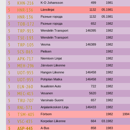
5
KHN-216
K-O Johansson
499
1981
5
HNR-136
Länsilinjat
1132
05.1981
5
HNR-136
Разные города
1132
05.1981
5
TOB-172
Разные города
652
1982
5
TRP-915
Wendelin Transport
146395
1982
5
TSE-193
Wendelin Transport
1982
5
TRP-105
Vesma
146389
1982
5
SCS-865
Pielisen
1982
5
APK-717
Niemisen Linjat
1982
5
MEH-296
Järvisen Liikenne
1982
5
UOT-955
Hangon Liikenne
146458
1982
5
UOT-955
Pohjolan Matka
146458
1982
5
ELN-260
Ikaalisten Auto
722
1982
5
MEC-415
Vesanen
5620
1982
5
TRU-707
Varsinais-Suomi
657
1982
5
RNL-371
Anjalankosken Linja
146433
1982
5
TSM-405
Förbom
1982
1994
5
VSC-435
Korpelan Liikenne
664
03.1982
5
ASP-445
A-Bus
858
1983