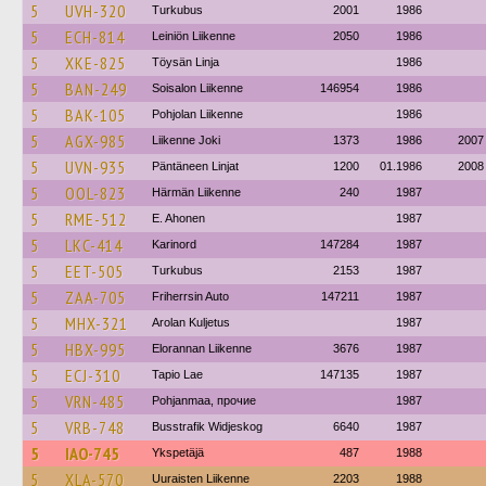
5
UVH-320
Turkubus
2001
1986
5
ECH-814
Leiniön Liikenne
2050
1986
5
XKE-825
Töysän Linja
1986
5
BAN-249
Soisalon Liikenne
146954
1986
5
BAK-105
Pohjolan Liikenne
1986
5
AGX-985
Liikenne Joki
1373
1986
2007
5
UVN-935
Päntäneen Linjat
1200
01.1986
2008
5
OOL-823
Härmän Liikenne
240
1987
5
RME-512
E. Ahonen
1987
5
LKC-414
Karinord
147284
1987
5
EET-505
Turkubus
2153
1987
5
ZAA-705
Friherrsin Auto
147211
1987
5
MHX-321
Arolan Kuljetus
1987
5
HBX-995
Elorannan Liikenne
3676
1987
5
ECJ-310
Tapio Lae
147135
1987
5
VRN-485
Pohjanmaa, прочие
1987
5
VRB-748
Busstrafik Widjeskog
6640
1987
5
IAO-745
Ykspetäjä
487
1988
5
XLA-570
Uuraisten Liikenne
2203
1988