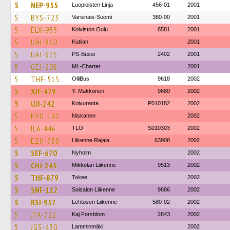
5
NEP-955
Luopioisten Linja
456-01
2001
5
BYS-723
Varsinais-Suomi
380-00
2001
5
ELX-955
Koiviston Oulu
8581
2001
5
UHI-860
Kutilan
2001
5
UAI-675
PS-Bussi
2402
2001
5
GEJ-208
ML-Charter
2001
5
THF-515
OlliBus
9618
2002
5
XJF-479
Y. Makkonen
9680
2002
5
UJI-242
Koivuranta
P010182
2002
5
HYU-141
Niskanen
2002
5
ILA-446
TLO
S010303
2002
5
EZH-783
Liikenne Rajala
63908
2002
5
SEF-670
Nyholm
2002
5
CHJ-245
Mikkolan Liikenne
9513
2002
5
THF-879
Tokee
2002
5
SNF-112
Soisalon Liikenne
9686
2002
5
RSI-957
Lehtosen Liikenne
580-02
2002
5
JFA-722
Kaj Forsblom
2843
2002
5
JGS-430
Lamminmäki
2002