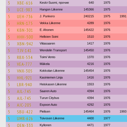
5
XBE-616
Keski-Suomi, прочие
640
1975
5
UCE-983
Hangon Liikenne
145366
1975
5
UEH-736
J. Punkero
240215
1975
1991
5
HRN-175
Vekka Liikenne
4289
1976
5
KBN-301
E. Ahonen
145422
1976
5
HHH-500
Hellsten Soini
1510
1976
5
XBN-942
Viitasaaren
1417
1976
5
TJV-141
Wendelin Transport
145450
1976
5
RBX-534
Toimi Vento
1370
1976
5
VEA-777
Mäkela
4216
1976
5
VNX-305
Kokkolan Liikenne
145454
1976
5
HHL-921
Kasiniemen Linja
1416
1976
5
LBR-940
Heiskasen Liikenne
1553
1976
5
AJL-745
Saaren Auto
4394
1976
5
AJL-745
Turun Citybus
4394
1976
5
AJC-205
Espoon Auto
4292
1976
5
SBU-422
Pielisen
145464
1976
1993
5
UMR-626
Toivosen Liikenne
4400
1977
5
OEN-333
Kyllonen
4471
1977