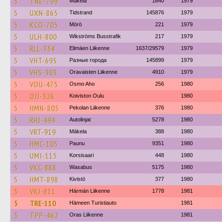
5
TNE-799
Mäkela
1640
1979
5
UXN-865
Tidstrand
145876
1979
5
KCO-705
Mörö
221
1979
5
ULH-800
Wikströms Busstrafik
217
1979
5
RLL-334
Elimäen Liikenne
1637/29579
1979
5
VHT-695
Разные города
145899
1979
5
VHS-303
Oravaisten Liikenne
4910
1979
5
VOU-475
Osmo Aho
256
1980
5
OJJ-326
Koiviston Oulu
1980
5
HMN-805
Pekolan Liikenne
376
1980
5
RHJ-494
Autolinjat
5278
1980
5
VRT-919
Mäkela
388
1980
5
HMC-105
Paunu
9351
1980
5
UMJ-115
Korsisaari
448
1980
5
VKC-888
Wasabus
5175
1980
5
HMT-898
Kivistö
377
1980
5
VKJ-811
Härmän Liikenne
1778
1981
5
TRE-110
Hämeen Turistiauto
1981
5
TPP-462
Oras Liikenne
1981