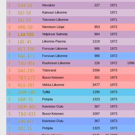
5
OAY-50
Nevakivi
227
1971
5
OLI-50
Kainuun Liikenne
1971
5
OLI-50
Toivosen Liikenne
1971
5
HML-50
Niemisen Linjat
953
1972
5
LAA-300
Veljekset Salmela
964
1972
5
LXE-45
Liikenne-Pasma
1218
1972
5
HCT-308
Forssan Liikenne
986
1972
5
HAE-875
Forssan Liikenne
986
1972
5
TAU-936
Ruohosen Liikenne
226
1972
1996
5
UAC-205
Tidstrand
3396
1973
5
TBT-173
Bussi-Ketonen
301
1973
5
HLU-285
Vekka Liikenne
3477
1973
5
UAM-585
Tyllilä
1295
1973
5
OHP-35
Pohjola
1323
1973
5
OKM-405
Koiviston Oulu
367
1973
5
TBO-833
Bussi-Ketonen
1097
1973
5
OAL-612
Koiviston Oulu
367
1973
5
OCC-25
Pohjola
1323
1973