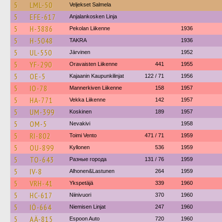
5
LML-50
Veljekset Salmela
5
EFE-617
Anjalankosken Linja
5
H-3886
Pekolan Liikenne
1936
5
H-5048
TAKRA
1936
5
UL-550
Järvinen
1952
5
YF-290
Oravaisten Liikenne
441
1955
5
OE-5
Kajaanin Kaupunkilinjat
122 / 71
1956
5
IO-78
Mannerkiven Liikenne
158
1957
5
HA-771
Vekka Liikenne
142
1957
5
UM-399
Koskinen
189
1957
5
OM-5
Nevakivi
1958
5
RI-802
Toimi Vento
471 / 71
1959
5
OU-899
Kyllonen
536
1959
5
TO-643
Разные города
131 / 76
1959
5
IV-8
Alhonen&Lastunen
264
1959
5
VRH-41
Ykspetäjä
339
1960
5
HC-617
Niinivuori
370
1960
5
IÖ-664
Niemisen Linjat
247
1960
5
AÄ-815
Espoon Auto
720
1960