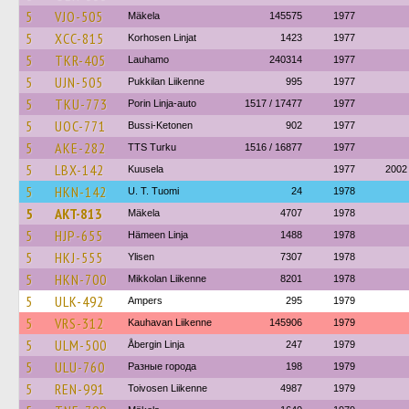
5
VJO-505
Mäkela
145575
1977
5
XCC-815
Korhosen Linjat
1423
1977
5
TKR-405
Lauhamo
240314
1977
5
UJN-505
Pukkilan Liikenne
995
1977
5
TKU-773
Porin Linja-auto
1517 / 17477
1977
5
UOC-771
Bussi-Ketonen
902
1977
5
AKE-282
TTS Turku
1516 / 16877
1977
5
LBX-142
Kuusela
1977
2002
5
HKN-142
U. T. Tuomi
24
1978
5
AKT-813
Mäkela
4707
1978
5
HJP-655
Hämeen Linja
1488
1978
5
HKJ-555
Ylisen
7307
1978
5
HKN-700
Mikkolan Liikenne
8201
1978
5
ULK-492
Ampers
295
1979
5
VRS-312
Kauhavan Liikenne
145906
1979
5
ULM-500
Åbergin Linja
247
1979
5
ULU-760
Разные города
198
1979
5
REN-991
Toivosen Liikenne
4987
1979