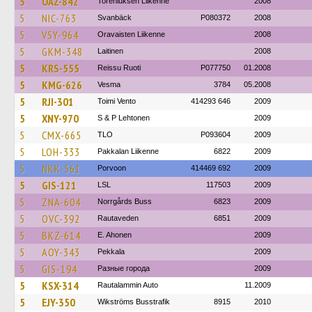
5
OAZ-842
Toreniuksen Liikenne
2008
5
NIC-763
Svanbäck
P080372
2008
5
VSY-964
Oravaisten Liikenne
2008
5
GKM-348
Laitinen
2008
5
KRS-555
Reissu Ruoti
P077750
01.2008
5
KMG-626
Vesma
3784
05.2008
5
RJI-301
Toimi Vento
414293 646
2009
5
XNY-970
S & P Lehtonen
2009
5
CMX-665
TLO
P093604
2009
5
LOH-333
Pakkalan Liikenne
6822
2009
5
NKK-561
Porvoon
414469 692
2009
5
GIS-121
LSL
117503
2009
5
ZNA-604
Norrgårds Buss
6823
2009
5
OVC-392
Rautaveden
6851
2009
5
BKZ-614
E. Ahonen
2009
5
AOY-343
Pekkala
2009
5
GIS-194
Разные города
2009
5
KSX-314
Rautalammin Auto
11.2009
5
EJY-350
Wikströms Busstrafik
8915
2010