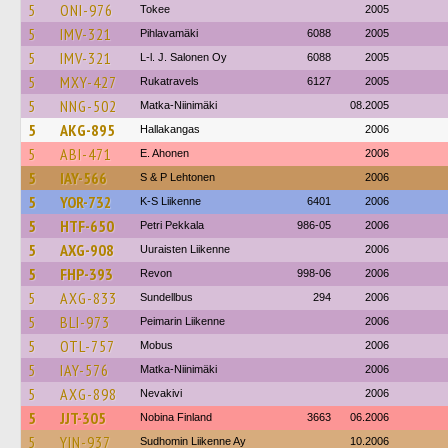
5
ONI-976
Tokee
2005
5
IMV-321
Pihlavamäki
6088
2005
5
IMV-321
L-l. J. Salonen Oy
6088
2005
5
MXY-427
Rukatravels
6127
2005
5
NNG-502
Matka-Niinimäki
08.2005
5
AKG-895
Hallakangas
2006
5
ABI-471
E. Ahonen
2006
5
IAY-566
S & P Lehtonen
2006
5
YOR-732
K-S Liikenne
6401
2006
5
HTF-650
Petri Pekkala
986-05
2006
5
AXG-908
Uuraisten Liikenne
2006
5
FHP-393
Revon
998-06
2006
5
AXG-833
Sundellbus
294
2006
5
BLI-973
Peimarin Liikenne
2006
5
OTL-757
Mobus
2006
5
IAY-576
Matka-Niinimäki
2006
5
AXG-898
Nevakivi
2006
5
JJT-305
Nobina Finland
3663
06.2006
5
YIN-937
Sudhomin Liikenne Ay
10.2006