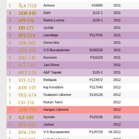
5
ÅLA 7318
Axbuss
416065
2011
5
SKM-845
Dahl
1122-1
2011
5
SVY-296
Raimo Luoma
1129-1
2011
5
ERY-277
Jyrkilä
2011
5
BVS-124
Länsilinjat
P117041
2011
5
SOK-905
Osmo Aho
2011
5
ZOC-458
V-S Bussipalvelut
S100216
2011
5
OXC-743
Kosonen
P111103
2011
5
SCZ-792
Jani Rinne
2011
5
MYZ-170
A&P Taipale
1126-1
2011
5
VZF-123
Eteläpää
P123972
2012
5
BXN-105
Kaj Forsblom
P117040
2012
5
YKO-674
Oulaisten Liikenne
S120126
2012
5
EXI-256
Rukan Taksi
2012
5
GKM-343
Hangon Liikenne
2012
5
ILE-500
Nyholm
P115236
2012
5
BPH-605
Jarbus
2012
5
BPA-299
V-S Bussipalvelut
P120729
04.2012