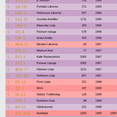
5
KCO-12
E. Ahonen
791
1965
5
GR-785
Pyhtään Liikenne
271
1965
5
LFM-55
Heiskasen Liikenne
837
1965
5
EAS-33
Jussilan Autoliike
1711
1965
5
UKH-1
Klaavolan Linja
263
1965
5
ICS-8
Разные города
578
1966
5
EIM-5
Artturi Anttila
453
1966
5
MLN-55
Elimäen Liikenne
60
1967
5
EYC-15
Maskun Auto
77
1967
5
EPZ-5
Kalle Rantasärkkä
2082
1967
5
EPZ-5
Разные города
2082
1967
5
BPD-77
Hämeen Linja
2211
1967
5
ZBT-80
Helmisen Linja
607
1967
5
EP-55
Porin Linjat
221
1968
5
OD-5
Mörö
187
1968
5
IRI-63
Sideby Trafikbolag
126
1968
5
OYX-5
Koiviston Oulu
98
1968
5
EP-55
Vähärauman
221
1968
5
RCS-844
Autolinjat
2283
1968
1980