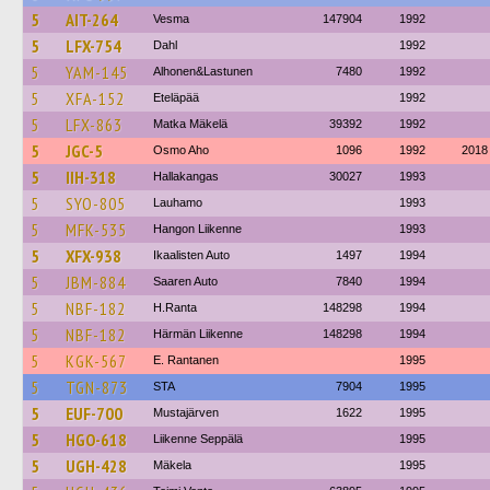
5
AIT-264
Vesma
147904
1992
5
LFX-754
Dahl
1992
5
YAM-145
Alhonen&Lastunen
7480
1992
5
XFA-152
Eteläpää
1992
5
LFX-863
Matka Mäkelä
39392
1992
5
JGC-5
Osmo Aho
1096
1992
2018
5
IIH-318
Hallakangas
30027
1993
5
SYO-805
Lauhamo
1993
5
MFK-535
Hangon Liikenne
1993
5
XFX-938
Ikaalisten Auto
1497
1994
5
JBM-884
Saaren Auto
7840
1994
5
NBF-182
H.Ranta
148298
1994
5
NBF-182
Härmän Liikenne
148298
1994
5
KGK-567
E. Rantanen
1995
5
TGN-873
STA
7904
1995
5
EUF-700
Mustajärven
1622
1995
5
HGO-618
Liikenne Seppälä
1995
5
UGH-428
Mäkela
1995