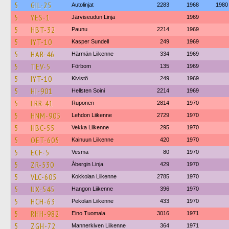
5
GIL-25
Autolinjat
2283
1968
1980
5
YES-1
Järviseudun Linja
1969
5
HBT-32
Paunu
2214
1969
5
IYT-10
Kasper Sundell
249
1969
5
HAR-46
Härmän Liikenne
334
1969
5
TEV-5
Förbom
135
1969
5
IYT-10
Kivistö
249
1969
5
HI-901
Hellsten Soini
2214
1969
5
LRR-41
Ruponen
2814
1970
5
HNM-905
Lehdon Liikenne
2729
1970
5
HBC-55
Vekka Liikenne
295
1970
5
OET-605
Kainuun Liikenne
420
1970
5
ECF-5
Vesma
80
1970
5
ZR-530
Åbergin Linja
429
1970
5
VLC-605
Kokkolan Liikenne
2785
1970
5
UX-545
Hangon Liikenne
396
1970
5
HCH-63
Pekolan Liikenne
433
1970
5
RHH-982
Eino Tuomala
3016
1971
5
ZGH-72
Mannerkiven Liikenne
364
1971