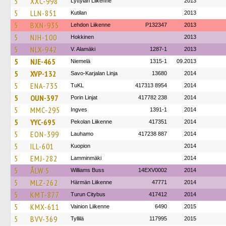
5
XXC-998
Lyttylän Liikenne
2013
5
LLN-851
Kutilan
2013
5
BXN-935
Lehdon Liikenne
P132347
2013
5
NJH-100
Hokkinen
2013
5
NLX-942
V. Alamäki
1287-1
2013
5
NJE-465
Niemelä
1315-1
09.2013
5
XVP-132
Savo-Karjalan Linja
13680
2014
5
ENA-735
TuKL
417313 8954
2014
5
OUN-397
Porin Linjat
417782 238
2014
5
MMC-295
Ingves
1391-1
2014
5
YYC-695
Pekolan Liikenne
417351
2014
5
EON-399
Lauhamo
417238 887
2014
5
ILL-601
Kuopion
2014
5
EMJ-282
Lamminmäki
2014
5
ÅLW 5
Williams Buss
14EXV0002
2014
5
MLZ-262
Härmän Liikenne
47771
2014
5
KMT-877
Turun Citybus
417412
2014
5
KMX-611
Vainion Liikenne
6490
2015
5
BVV-369
Tyllilä
117995
2015