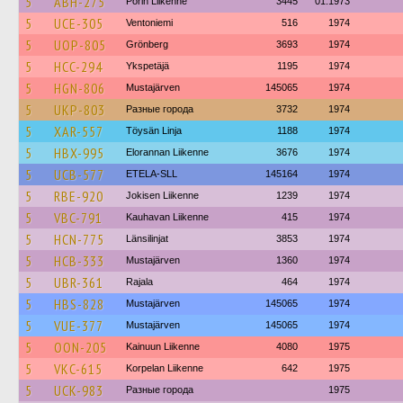
5
ABH-275
Porin Liikenne
3445
01.1973
5
UCE-305
Ventoniemi
516
1974
5
UOP-805
Grönberg
3693
1974
5
HCC-294
Ykspetäjä
1195
1974
5
HGN-806
Mustajärven
145065
1974
5
UKP-803
Разные города
3732
1974
5
XAR-557
Töysän Linja
1188
1974
5
HBX-995
Elorannan Liikenne
3676
1974
5
UCB-577
ETELA-SLL
145164
1974
5
RBE-920
Jokisen Liikenne
1239
1974
5
VBC-791
Kauhavan Liikenne
415
1974
5
HCN-775
Länsilinjat
3853
1974
5
HCB-333
Mustajärven
1360
1974
5
UBR-361
Rajala
464
1974
5
HBS-828
Mustajärven
145065
1974
5
VUE-377
Mustajärven
145065
1974
5
OON-205
Kainuun Liikenne
4080
1975
5
VKC-615
Korpelan Liikenne
642
1975
5
UCK-983
Разные города
1975