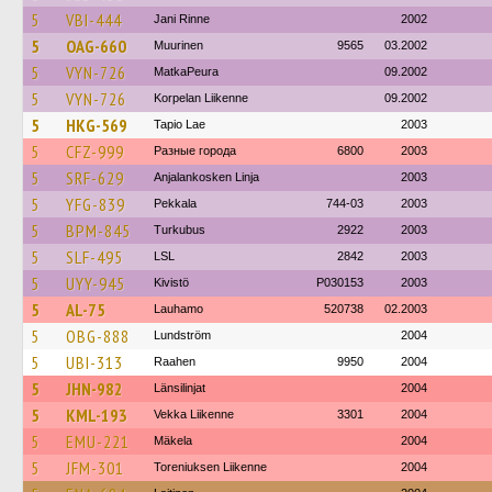
5
VBI-444
Jani Rinne
2002
5
OAG-660
Muurinen
9565
03.2002
5
VYN-726
MatkaPeura
09.2002
5
VYN-726
Korpelan Liikenne
09.2002
5
HKG-569
Tapio Lae
2003
5
CFZ-999
Разные города
6800
2003
5
SRF-629
Anjalankosken Linja
2003
5
YFG-839
Pekkala
744-03
2003
5
BPM-845
Turkubus
2922
2003
5
SLF-495
LSL
2842
2003
5
UYY-945
Kivistö
P030153
2003
5
AL-75
Lauhamo
520738
02.2003
5
OBG-888
Lundström
2004
5
UBI-313
Raahen
9950
2004
5
JHN-982
Länsilinjat
2004
5
KML-193
Vekka Liikenne
3301
2004
5
EMU-221
Mäkela
2004
5
JFM-301
Toreniuksen Liikenne
2004