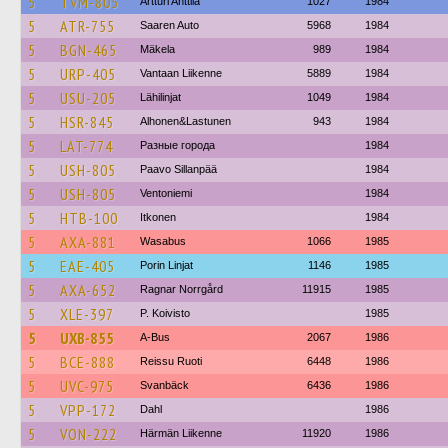
5
TVM-805
Artturi Anttila
1027
1984
5
ATR-755
Saaren Auto
5968
1984
5
BGN-465
Mäkela
989
1984
5
URP-405
Vantaan Liikenne
5889
1984
5
USU-205
Lähilinjat
1049
1984
5
HSR-845
Alhonen&Lastunen
943
1984
5
LAT-774
Разные города
1984
5
USH-805
Paavo Sillanpää
1984
5
USH-805
Ventoniemi
1984
5
HTB-100
Itkonen
1984
5
AXA-881
Wasabus
1066
1985
5
EAE-405
Porin Linjat
1146
1985
5
AXA-652
Ragnar Norrgård
11915
1985
5
XLE-397
P. Koivisto
1985
5
UXB-855
A-Bus
2067
1986
5
BCE-888
Reissu Ruoti
6448
1986
5
UVC-975
Svanbäck
6436
1986
5
VPP-172
Dahl
1986
5
VON-222
Härmän Liikenne
11920
1986