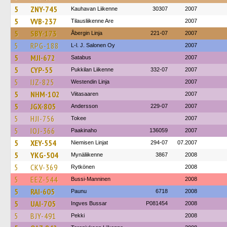
5
ZNY-745
Kauhavan Liikenne
30307
2007
5
VVB-237
Tilausliikenne Are
2007
5
SBY-173
Åbergin Linja
221-07
2007
5
RPG-188
L-l. J. Salonen Oy
2007
5
MJI-672
Satabus
2007
5
CYP-55
Pukkilan Liikenne
332-07
2007
5
IJZ-825
Westendin Linja
2007
5
NHM-102
Viitasaaren
2007
5
JGX-805
Andersson
229-07
2007
5
HJI-756
Tokee
2007
5
IOJ-366
Paakinaho
136059
2007
5
XEY-554
Niemisen Linjat
294-07
07.2007
5
YKG-504
Mynäliikenne
3867
2008
5
CKV-369
Rytkönen
2008
5
EEZ-544
Bussi-Manninen
2008
5
RAI-605
Paunu
6718
2008
5
UAI-705
Ingves Bussar
P081454
2008
5
BJY-491
Pekki
2008