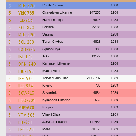
5
MJE-820
Pentti Paasonen
1988
5
VRK-785
Oravaisten Liikenne
147256
1988
5
ICL-215
Hämeen Linja
6823
1988
5
ZCL-820
Laitinen
122-88
1988
5
MJE-820
Vesma
1988
5
ZCL-288
Turun Citybus
6828
1988
5
UXB-845
Sipoon Linja
485
1988
5
IBJ-175
Tokee
13177
1988
5
OPN-240
Kamusen Liikenne
1988
5
EJU-195
Matka-Autot
1988
5
IEF-533
Järviseudun Linja
217 / 702
1989
5
ILG-824
Kivistö
735
1989
5
ZCV-713
Savonlinja
6884
1989
5
EKO-501
Kylmäsen Liikenne
556
1989
5
MJP-678
Kuopion
1989
5
VTV-303
Vihtori Ojala
1989
5
EIJ-661
Järvisen Liikenne
147454
1989
5
LFC-529
Mörö
30155
1989