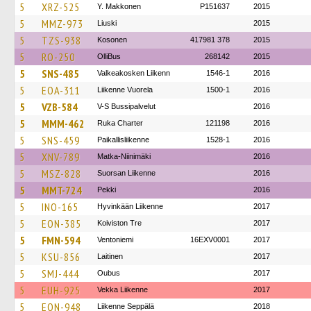
5
XRZ-525
Y. Makkonen
P151637
2015
5
MMZ-973
Liuski
2015
5
TZS-938
Kosonen
417981 378
2015
5
RO-250
OlliBus
268142
2015
5
SNS-485
Valkeakosken Liikenn
1546-1
2016
5
EOA-311
Liikenne Vuorela
1500-1
2016
5
VZB-584
V-S Bussipalvelut
2016
5
MMM-462
Ruka Charter
121198
2016
5
SNS-459
Paikallisliikenne
1528-1
2016
5
XNV-789
Matka-Niinimäki
2016
5
MSZ-828
Suorsan Liikenne
2016
5
MMT-724
Pekki
2016
5
INO-165
Hyvinkään Liikenne
2017
5
EON-385
Koiviston Tre
2017
5
FMN-594
Ventoniemi
16EXV0001
2017
5
KSU-856
Laitinen
2017
5
SMJ-444
Oubus
2017
5
EUH-925
Vekka Liikenne
2017
5
EON-948
Liikenne Seppälä
2018