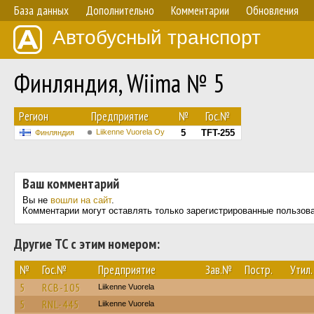
База данных
Дополнительно
Комментарии
Обновления
Автобусный транспорт
Финляндия, Wiima № 5
Регион
Предприятие
№
Гос.№
Liikenne Vuorela Oy
5
TFT-255
Финляндия
Ваш комментарий
Вы не
вошли на сайт
.
Комментарии могут оставлять только зарегистрированные пользов
Другие ТС с этим номером:
№
Гос.№
Предприятие
Зав.№
Постр.
Утил.
5
RCB-105
Liikenne Vuorela
5
RNL-445
Liikenne Vuorela