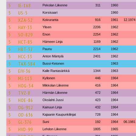
5
IE-168
Pekolan Liikenne
311
1960
5
US-5
Korsisaari
1960
5
XZA-52
Koivuranta
916
1961
12.1974
5
HAY-33
Ylisen
2206
1962
5
SO-829
Enon
2254
1962
5
HCT-85
Hämeen Linja
1169
1962
5
HBT-32
Paunu
2214
1962
5
HCC-33
Anton Mäntylä
2401
1962
5
TAX-584
Bussi-Ketonen
1963
5
EIV-36
Kalle Rantasärkkä
1344
1963
5
MJ-113
Kyllonen
446
1964
5
HOG-54
Mikkolan Liikenne
416
1964
5
TVZ-8
Härmän Liikenne
472
1964
5
HOE-86
Okslahti Jussi
423
1964
5
OG-912
Kainuun Linja
432
1964
5
OD-636
Kajaanin Kaupunkilinjat
728
1964
5
GL-376
Suni
192
1964
06.1981
5
HVD-99
Lehdon Liikenne
1805
1965