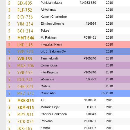
5
GIX-805
Pohjolan Matka
414933 880
2010
5
FLF-752
Ali-Vehmas
2010
5
EKY-736
Kymen Charterline
2010
5
YJM-254
Elimäen Liikenne
414984
2010
5
BOJ-214
Tokee
2010
5
MMT-646
M. Raittinen
P098461
2010
5
LNE-115
Invataksi Niemi
2010
5
YVP-523
L-l. J. Salonen Oy
2010
5
YVR-155
Tammelundin
P105240
2010
5
MAZ-206
EkmanBuss
2010
5
YVR-155
InterKuljetus
P105240
2010
5
IOO-221
Wasabus
1036-1
2010
5
CHN-871
Oubus
2010
5
MEZ-372
Osmo Aho
05.2010
5
MKK-825
TKL
S110108
2011
5
SKM-915
Möllärin Linjat
1143-1
2011
5
MPY-931
Charter Hekkanen
110843
2011
5
ZOK-823
Porvoon
P113431
2011
5
JKX-665
Kivistö
P113967
2011