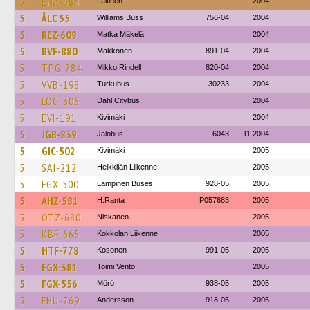
5
ENA-684
Laitinen
2004
5
ÅLC 55
Williams Buss
756-04
2004
5
REZ-609
Matka Mäkelä
2004
5
BVF-880
Makkonen
891-04
2004
5
TPG-784
Mikko Rindell
820-04
2004
5
VVB-198
Turkubus
30233
2004
5
LOG-306
Dahl Citybus
2004
5
EVI-191
Kivimäki
2004
5
JGB-839
Jalobus
6043
11.2004
5
GIC-502
Kivimäki
2005
5
SAI-212
Heikkilän Liikenne
2005
5
FGX-500
Lampinen Buses
928-05
2005
5
AHZ-581
H.Ranta
P057683
2005
5
OTZ-680
Niskanen
2005
5
KBF-665
Kokkolan Liikenne
2005
5
HTF-778
Kosonen
991-05
2005
5
FGX-381
Toimi Vento
2005
5
FGX-556
Mörö
938-05
2005
5
FHU-769
Andersson
918-05
2005