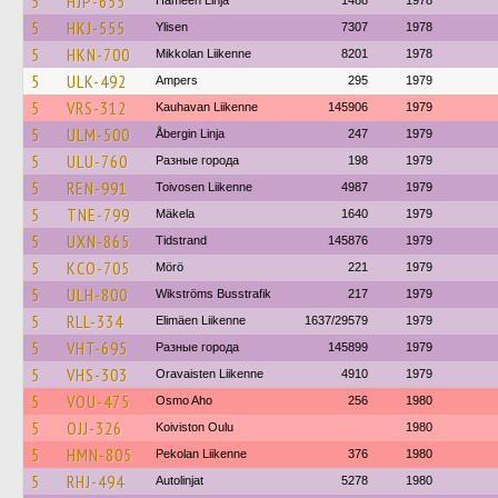
5
HJP-655
Hämeen Linja
1488
1978
5
HKJ-555
Ylisen
7307
1978
5
HKN-700
Mikkolan Liikenne
8201
1978
5
ULK-492
Ampers
295
1979
5
VRS-312
Kauhavan Liikenne
145906
1979
5
ULM-500
Åbergin Linja
247
1979
5
ULU-760
Разные города
198
1979
5
REN-991
Toivosen Liikenne
4987
1979
5
TNE-799
Mäkela
1640
1979
5
UXN-865
Tidstrand
145876
1979
5
KCO-705
Mörö
221
1979
5
ULH-800
Wikströms Busstrafik
217
1979
5
RLL-334
Elimäen Liikenne
1637/29579
1979
5
VHT-695
Разные города
145899
1979
5
VHS-303
Oravaisten Liikenne
4910
1979
5
VOU-475
Osmo Aho
256
1980
5
OJJ-326
Koiviston Oulu
1980
5
HMN-805
Pekolan Liikenne
376
1980
5
RHJ-494
Autolinjat
5278
1980