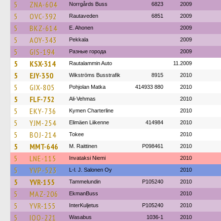
5
ZNA-604
Norrgårds Buss
6823
2009
5
OVC-392
Rautaveden
6851
2009
5
BKZ-614
E. Ahonen
2009
5
AOY-343
Pekkala
2009
5
GIS-194
Разные города
2009
5
KSX-314
Rautalammin Auto
11.2009
5
EJY-350
Wikströms Busstrafik
8915
2010
5
GIX-805
Pohjolan Matka
414933 880
2010
5
FLF-752
Ali-Vehmas
2010
5
EKY-736
Kymen Charterline
2010
5
YJM-254
Elimäen Liikenne
414984
2010
5
BOJ-214
Tokee
2010
5
MMT-646
M. Raittinen
P098461
2010
5
LNE-115
Invataksi Niemi
2010
5
YVP-523
L-l. J. Salonen Oy
2010
5
YVR-155
Tammelundin
P105240
2010
5
MAZ-206
EkmanBuss
2010
5
YVR-155
InterKuljetus
P105240
2010
5
IOO-221
Wasabus
1036-1
2010