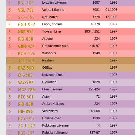
5
RGJ-508
Lyttylän Liikenne
1687
1996
5
VGL-781
Vekka Liikenne
7981
01.1996
5
SKZ-655
Net-Matkat
1778
12.1996
5
GGU-952
Lappi, прочие
10778
1997
5
NBR-971
Töysän Linja
1834 / 151
1997
5
RKI-888
Arpeco
234
1997
5
GBN-424
Rautalammin Auto
815-97
1997
5
BOH-926
Wasabus
1948
1997
5
TGP-505
Raahen
1997
5
BAZ-550
OlliBus
1997
5
EIK-305
Koiviston Oulu
1997
5
VAZ-997
Rytkönen
1828
1997
5
MGZ-786
Oras Liikenne
223424
1997
5
BZC-601
Astor
71
1997
5
RKI-888
Arolan Kuljetus
234
1997
5
HIF-895
Ventoniemi
148668
1997
5
HOY-915
Haldin&Rose
1939
1997
5
ZGU-122
Kokkolan Liikenne
4
1997
5
RGS-597
Pohjolan Liikenne
837-97
1997