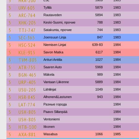
5
HRA-200
LSL
5909
1983
5
URV-605
Tyllilä
5879
1983
5
ARC-764
Rautaveden
5894
1983
5
XHK-205
Keski-Suomi, прочие
788
1983
5
TTJ-747
Satakunta, прочие
744
1983
5
SEC-365
Joensuun Linja
847
1983
5
HSC-524
Niemisen Linjat
639-83
1984
5
KLE-915
Savon Matka
6117
1984
5
TVM-805
Artturi Anttila
1027
1984
5
ATR-755
Saaren Auto
5968
1984
5
BGN-465
Mäkela
989
1984
5
URP-405
Vantaan Liikenne
5889
1984
5
USU-205
Lähilinjat
1049
1984
5
HSR-845
Alhonen&Lastunen
943
1984
5
LAT-774
Разные города
1984
5
USH-805
Paavo Sillanpää
1984
5
USH-805
Ventoniemi
1984
5
HTB-100
Itkonen
1984
5
AXA-881
Wasabus
1066
1985