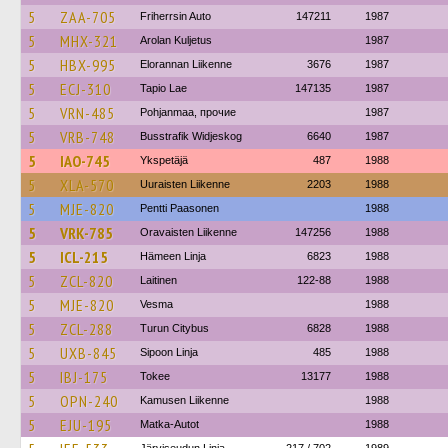
5
ZAA-705
Friherrsin Auto
147211
1987
5
MHX-321
Arolan Kuljetus
1987
5
HBX-995
Elorannan Liikenne
3676
1987
5
ECJ-310
Tapio Lae
147135
1987
5
VRN-485
Pohjanmaa, прочие
1987
5
VRB-748
Busstrafik Widjeskog
6640
1987
5
IAO-745
Ykspetäjä
487
1988
5
XLA-570
Uuraisten Liikenne
2203
1988
5
MJE-820
Pentti Paasonen
1988
5
VRK-785
Oravaisten Liikenne
147256
1988
5
ICL-215
Hämeen Linja
6823
1988
5
ZCL-820
Laitinen
122-88
1988
5
MJE-820
Vesma
1988
5
ZCL-288
Turun Citybus
6828
1988
5
UXB-845
Sipoon Linja
485
1988
5
IBJ-175
Tokee
13177
1988
5
OPN-240
Kamusen Liikenne
1988
5
EJU-195
Matka-Autot
1988