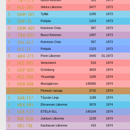
5
TBT-173
Bussi-Ketonen
301
1973
5
HLU-285
Vekka Liikenne
3477
1973
5
UAM-585
Tyllilä
1295
1973
5
OHP-35
Pohjola
1323
1973
5
OKM-405
Koiviston Oulu
367
1973
5
TBO-833
Bussi-Ketonen
1097
1973
5
OAL-612
Koiviston Oulu
367
1973
5
OCC-25
Pohjola
1323
1973
5
ABH-275
Porin Liikenne
3445
01.1973
5
UCE-305
Ventoniemi
516
1974
5
UOP-805
Grönberg
3693
1974
5
HCC-294
Ykspetäjä
1195
1974
5
HGN-806
Mustajärven
145065
1974
5
UKP-803
Разные города
3732
1974
5
XAR-557
Töysän Linja
1188
1974
5
HBX-995
Elorannan Liikenne
3676
1974
5
UCB-577
ETELA-SLL
145164
1974
5
RBE-920
Jokisen Liikenne
1239
1974
5
VBC-791
Kauhavan Liikenne
415
1974