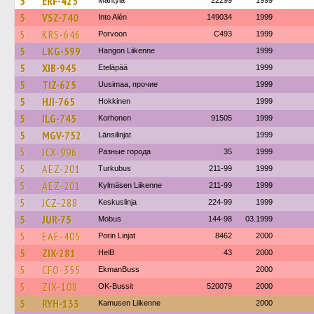
5
ERF-425
Mäntylä
22299
1999
5
VSZ-740
Into Alén
149034
1999
5
KRS-646
Porvoon
C493
1999
5
LKG-599
Hangon Liikenne
1999
5
XIB-945
Eteläpää
1999
5
TIZ-625
Uusimaa, прочие
1999
5
HJI-765
Hokkinen
1999
5
ILG-745
Korhonen
91505
1999
5
MGV-752
Länsilinjat
1999
5
JCX-996
Разные города
35
1999
5
AEZ-201
Turkubus
211-99
1999
5
AEZ-201
Kylmäsen Liikenne
211-99
1999
5
JCZ-288
Keskuslinja
224-99
1999
5
JUR-75
Mobus
144-98
03.1999
5
EAE-405
Porin Linjat
8462
2000
5
ZIX-281
HelB
43
2000
5
CFO-355
EkmanBuss
2000
5
ZIX-108
OK-Bussit
520079
2000
5
RYH-133
Kamusen Liikenne
2000