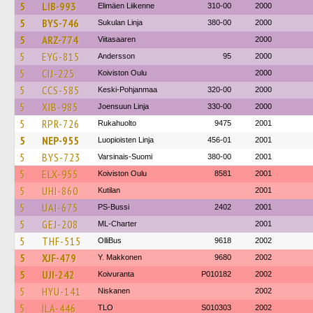
5
LIB-993
Elimäen Liikenne
310-00
2000
5
BYS-746
Sukulan Linja
380-00
2000
5
ARZ-774
Viitasaaren
2000
5
EYG-815
Andersson
95
2000
5
CIJ-225
Koiviston Oulu
2000
5
CCS-585
Keski-Pohjanmaa
320-00
2000
5
XIB-985
Joensuun Linja
330-00
2000
5
RPR-726
Rukahuolto
9475
2001
5
NEP-955
Luopioisten Linja
456-01
2001
5
BYS-723
Varsinais-Suomi
380-00
2001
5
ELX-955
Koiviston Oulu
8581
2001
5
UHI-860
Kutilan
2001
5
UAI-675
PS-Bussi
2402
2001
5
GEJ-208
ML-Charter
2001
5
THF-515
OlliBus
9618
2002
5
XJF-479
Y. Makkonen
9680
2002
5
UJI-242
Koivuranta
P010182
2002
5
HYU-141
Niskanen
2002
5
ILA-446
TLO
S010303
2002