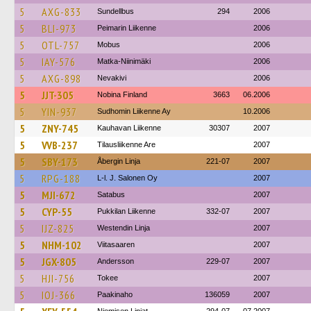
5
AXG-833
Sundellbus
294
2006
5
BLI-973
Peimarin Liikenne
2006
5
OTL-757
Mobus
2006
5
IAY-576
Matka-Niinimäki
2006
5
AXG-898
Nevakivi
2006
5
JJT-305
Nobina Finland
3663
06.2006
5
YIN-937
Sudhomin Liikenne Ay
10.2006
5
ZNY-745
Kauhavan Liikenne
30307
2007
5
VVB-237
Tilausliikenne Are
2007
5
SBY-173
Åbergin Linja
221-07
2007
5
RPG-188
L-l. J. Salonen Oy
2007
5
MJI-672
Satabus
2007
5
CYP-55
Pukkilan Liikenne
332-07
2007
5
IJZ-825
Westendin Linja
2007
5
NHM-102
Viitasaaren
2007
5
JGX-805
Andersson
229-07
2007
5
HJI-756
Tokee
2007
5
IOJ-366
Paakinaho
136059
2007