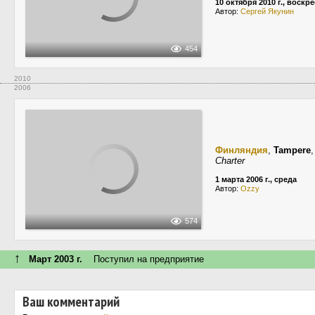
10 октября 2010 г., воскр
Автор:
Сергей Якунин
454
2010
2006
Финляндия
,
Tampere
Charter
1 марта 2006 г., среда
Автор:
Ozzy
574
↑
Март 2003 г.
Поступил на предприятие
Ваш комментарий