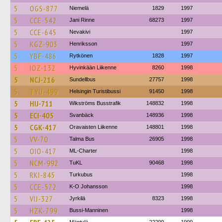
5
OGS-877
Niemelä
1829
1997
5
CCE-542
Jani Rinne
68273
1997
5
CCE-645
Nevakivi
1997
5
KGZ-903
Henriksson
1997
5
YBF-486
Rytkönen
1828
1997
5
IOZ-132
Hyvinkään Liikenne
8260
1998
5
NCJ-216
Sundellbus
27757
1998
5
TYU-499
Helsingin Turistibussi
91450
1998
5
HIJ-711
Wikströms Busstrafik
148832
1998
5
ECI-405
Svanbäck
148936
1998
5
CGK-417
Oravaisten Liikenne
148801
1998
5
VV-70
Talma Bus
26905
1998
5
OIO-417
ML-Charter
1998
5
NCM-992
TuKL
90468
1998
5
RKI-845
Turkubus
1998
5
CCE-572
K-O Johansson
1998
5
VIJ-327
Jyrkilä
8323
1998
5
HZK-799
Bussi-Manninen
1998