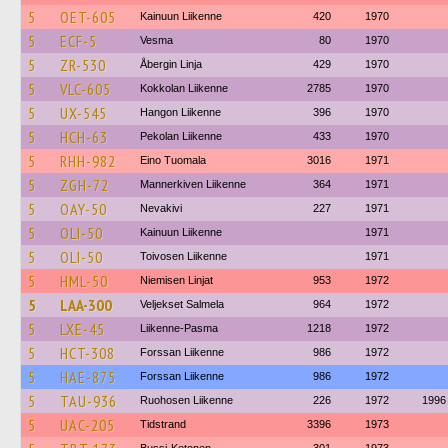
5
OET-605
Kainuun Liikenne
420
1970
5
ECF-5
Vesma
80
1970
5
ZR-530
Åbergin Linja
429
1970
5
VLC-605
Kokkolan Liikenne
2785
1970
5
UX-545
Hangon Liikenne
396
1970
5
HCH-63
Pekolan Liikenne
433
1970
5
RHH-982
Eino Tuomala
3016
1971
5
ZGH-72
Mannerkiven Liikenne
364
1971
5
OAY-50
Nevakivi
227
1971
5
OLI-50
Kainuun Liikenne
1971
5
OLI-50
Toivosen Liikenne
1971
5
HML-50
Niemisen Linjat
953
1972
5
LAA-300
Veljekset Salmela
964
1972
5
LXE-45
Liikenne-Pasma
1218
1972
5
HCT-308
Forssan Liikenne
986
1972
5
HAE-875
Forssan Liikenne
986
1972
5
TAU-936
Ruohosen Liikenne
226
1972
1996
5
UAC-205
Tidstrand
3396
1973