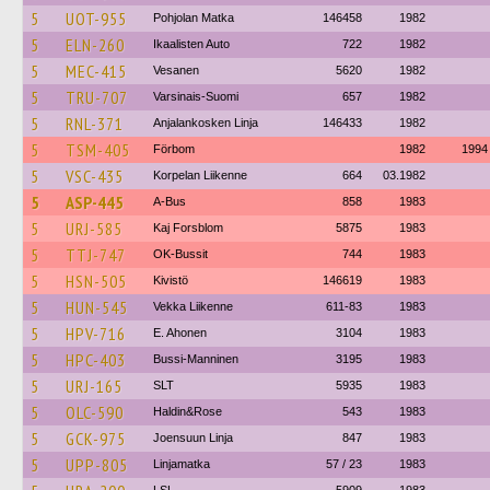
5
UOT-955
Pohjolan Matka
146458
1982
5
ELN-260
Ikaalisten Auto
722
1982
5
MEC-415
Vesanen
5620
1982
5
TRU-707
Varsinais-Suomi
657
1982
5
RNL-371
Anjalankosken Linja
146433
1982
5
TSM-405
Förbom
1982
1994
5
VSC-435
Korpelan Liikenne
664
03.1982
5
ASP-445
A-Bus
858
1983
5
URJ-585
Kaj Forsblom
5875
1983
5
TTJ-747
OK-Bussit
744
1983
5
HSN-505
Kivistö
146619
1983
5
HUN-545
Vekka Liikenne
611-83
1983
5
HPV-716
E. Ahonen
3104
1983
5
HPC-403
Bussi-Manninen
3195
1983
5
URJ-165
SLT
5935
1983
5
OLC-590
Haldin&Rose
543
1983
5
GCK-975
Joensuun Linja
847
1983
5
UPP-805
Linjamatka
57 / 23
1983