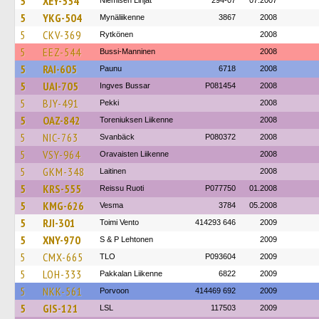
5
XEY-554
Niemisen Linjat
294-07
07.2007
5
YKG-504
Mynäliikenne
3867
2008
5
CKV-369
Rytkönen
2008
5
EEZ-544
Bussi-Manninen
2008
5
RAI-605
Paunu
6718
2008
5
UAI-705
Ingves Bussar
P081454
2008
5
BJY-491
Pekki
2008
5
OAZ-842
Toreniuksen Liikenne
2008
5
NIC-763
Svanbäck
P080372
2008
5
VSY-964
Oravaisten Liikenne
2008
5
GKM-348
Laitinen
2008
5
KRS-555
Reissu Ruoti
P077750
01.2008
5
KMG-626
Vesma
3784
05.2008
5
RJI-301
Toimi Vento
414293 646
2009
5
XNY-970
S & P Lehtonen
2009
5
CMX-665
TLO
P093604
2009
5
LOH-333
Pakkalan Liikenne
6822
2009
5
NKK-561
Porvoon
414469 692
2009
5
GIS-121
LSL
117503
2009