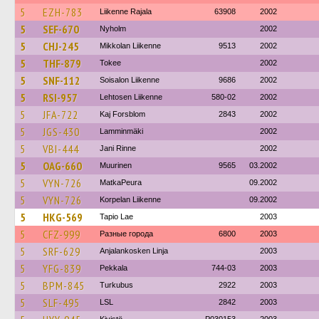
5
EZH-783
Liikenne Rajala
63908
2002
5
SEF-670
Nyholm
2002
5
CHJ-245
Mikkolan Liikenne
9513
2002
5
THF-879
Tokee
2002
5
SNF-112
Soisalon Liikenne
9686
2002
5
RSI-957
Lehtosen Liikenne
580-02
2002
5
JFA-722
Kaj Forsblom
2843
2002
5
JGS-430
Lamminmäki
2002
5
VBI-444
Jani Rinne
2002
5
OAG-660
Muurinen
9565
03.2002
5
VYN-726
MatkaPeura
09.2002
5
VYN-726
Korpelan Liikenne
09.2002
5
HKG-569
Tapio Lae
2003
5
CFZ-999
Разные города
6800
2003
5
SRF-629
Anjalankosken Linja
2003
5
YFG-839
Pekkala
744-03
2003
5
BPM-845
Turkubus
2922
2003
5
SLF-495
LSL
2842
2003