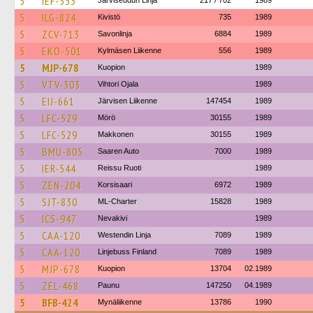
5
IEF-533
Järviseudun Linja
217 / 702
1989
5
ILG-824
Kivistö
735
1989
5
ZCV-713
Savonlinja
6884
1989
5
EKO-501
Kylmäsen Liikenne
556
1989
5
MJP-678
Kuopion
1989
5
VTV-303
Vihtori Ojala
1989
5
EIJ-661
Järvisen Liikenne
147454
1989
5
LFC-529
Mörö
30155
1989
5
LFC-529
Makkonen
30155
1989
5
BMU-805
Saaren Auto
7000
1989
5
IER-544
Reissu Ruoti
1989
5
ZEN-204
Korsisaari
6972
1989
5
SJT-830
ML-Charter
15828
1989
5
ICS-947
Nevakivi
1989
5
CAA-120
Westendin Linja
7089
1989
5
CAA-120
Linjebuss Finland
7089
1989
5
MJP-678
Kuopion
13704
02.1989
5
ZEL-468
Paunu
147250
04.1989
5
BFB-424
Mynäliikenne
13786
1990