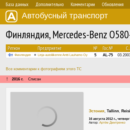
База данных
Дополнительно
Комментарии
Обновления
Автобусный транспорт
Финляндия, Mercedes-Benz O580
Регион
Предприятие
№
Гос.№
С..
5
AL-75
03.200
Финляндия
Linja-autoliikenne Antti Lauhamo Oy
Все комментарии к фотографиям этого ТС
↑
2016 г.
Списан
Эстония
,
Tallinn
,
Reis
16 августа 2012 г., четверг
Автор:
Артём Дмитренко