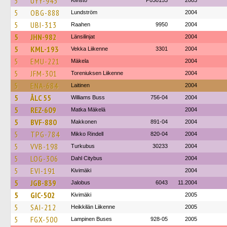
5
UYY-945
Kivistö
P030153
2003
5
OBG-888
Lundström
2004
5
UBI-313
Raahen
9950
2004
5
JHN-982
Länsilinjat
2004
5
KML-193
Vekka Liikenne
3301
2004
5
EMU-221
Mäkela
2004
5
JFM-301
Toreniuksen Liikenne
2004
5
ENA-684
Laitinen
2004
5
ÅLC 55
Williams Buss
756-04
2004
5
REZ-609
Matka Mäkelä
2004
5
BVF-880
Makkonen
891-04
2004
5
TPG-784
Mikko Rindell
820-04
2004
5
VVB-198
Turkubus
30233
2004
5
LOG-306
Dahl Citybus
2004
5
EVI-191
Kivimäki
2004
5
JGB-839
Jalobus
6043
11.2004
5
GIC-502
Kivimäki
2005
5
SAI-212
Heikkilän Liikenne
2005
5
FGX-500
Lampinen Buses
928-05
2005