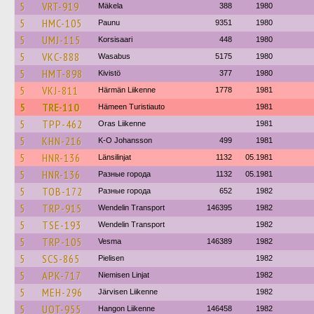
5
VRT-919
Mäkela
388
1980
5
HMC-105
Paunu
9351
1980
5
UMJ-115
Korsisaari
448
1980
5
VKC-888
Wasabus
5175
1980
5
HMT-898
Kivistö
377
1980
5
VKJ-811
Härmän Liikenne
1778
1981
5
TRE-110
Hämeen Turistiauto
1981
5
TPP-462
Oras Liikenne
1981
5
KHN-216
K-O Johansson
499
1981
5
HNR-136
Länsilinjat
1132
05.1981
5
HNR-136
Разные города
1132
05.1981
5
TOB-172
Разные города
652
1982
5
TRP-915
Wendelin Transport
146395
1982
5
TSE-193
Wendelin Transport
1982
5
TRP-105
Vesma
146389
1982
5
SCS-865
Pielisen
1982
5
APK-717
Niemisen Linjat
1982
5
MEH-296
Järvisen Liikenne
1982
5
UOT-955
Hangon Liikenne
146458
1982