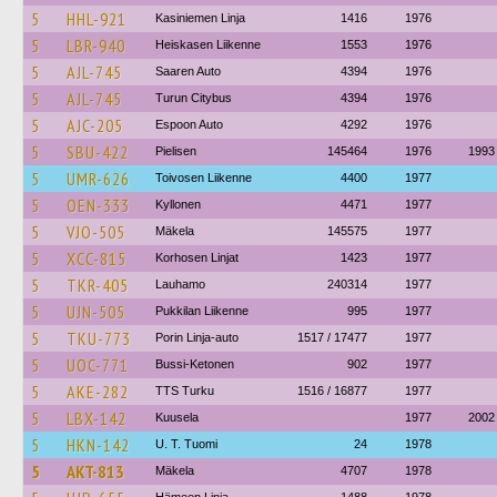
5
HHL-921
Kasiniemen Linja
1416
1976
5
LBR-940
Heiskasen Liikenne
1553
1976
5
AJL-745
Saaren Auto
4394
1976
5
AJL-745
Turun Citybus
4394
1976
5
AJC-205
Espoon Auto
4292
1976
5
SBU-422
Pielisen
145464
1976
1993
5
UMR-626
Toivosen Liikenne
4400
1977
5
OEN-333
Kyllonen
4471
1977
5
VJO-505
Mäkela
145575
1977
5
XCC-815
Korhosen Linjat
1423
1977
5
TKR-405
Lauhamo
240314
1977
5
UJN-505
Pukkilan Liikenne
995
1977
5
TKU-773
Porin Linja-auto
1517 / 17477
1977
5
UOC-771
Bussi-Ketonen
902
1977
5
AKE-282
TTS Turku
1516 / 16877
1977
5
LBX-142
Kuusela
1977
2002
5
HKN-142
U. T. Tuomi
24
1978
5
AKT-813
Mäkela
4707
1978