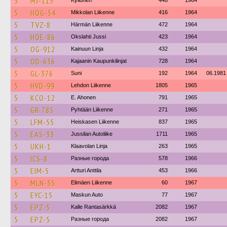
5
MJ-113
Kyllonen
446
1964
5
HOG-54
Mikkolan Liikenne
416
1964
5
TVZ-8
Härmän Liikenne
472
1964
5
HOE-86
Okslahti Jussi
423
1964
5
OG-912
Kainuun Linja
432
1964
5
OD-636
Kajaanin Kaupunkilinjat
728
1964
5
GL-376
Suni
192
1964
06.1981
5
HVD-99
Lehdon Liikenne
1805
1965
5
KCO-12
E. Ahonen
791
1965
5
GR-785
Pyhtään Liikenne
271
1965
5
LFM-55
Heiskasen Liikenne
837
1965
5
EAS-33
Jussilan Autoliike
1711
1965
5
UKH-1
Klaavolan Linja
263
1965
5
ICS-8
Разные города
578
1966
5
EIM-5
Artturi Anttila
453
1966
5
MLN-55
Elimäen Liikenne
60
1967
5
EYC-15
Maskun Auto
77
1967
5
EPZ-5
Kalle Rantasärkkä
2082
1967
5
EPZ-5
Разные города
2082
1967