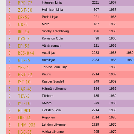
5
BPD-77
Hämeen Linja
2211
1967
5
ZBT-80
Helmisen Linja
607
1967
5
EP-55
Porin Linjat
221
1968
5
OD-5
Mörö
187
1968
5
IRI-63
Sideby Trafikbolag
126
1968
5
OYX-5
Koiviston Oulu
98
1968
5
EP-55
Vähärauman
221
1968
5
RCS-844
Autolinjat
2283
1968
1980
5
GIL-25
Autolinjat
2283
1968
1980
5
YES-1
Järviseudun Linja
1969
5
HBT-32
Paunu
2214
1969
5
IYT-10
Kasper Sundell
249
1969
5
HAR-46
Härmän Liikenne
334
1969
5
TEV-5
Förbom
135
1969
5
IYT-10
Kivistö
249
1969
5
HI-901
Hellsten Soini
2214
1969
5
LRR-41
Ruponen
2814
1970
5
HNM-905
Lehdon Liikenne
2729
1970
5
HBC-55
Vekka Liikenne
295
1970