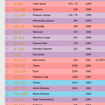
5
RI-802
Toimi Vento
471 / 71
1959
5
OU-899
Kyllonen
536
1959
5
TO-643
Разные города
131 / 76
1959
5
IV-8
Alhonen&Lastunen
264
1959
5
VRH-41
Ykspetäjä
339
1960
5
HC-617
Niinivuori
370
1960
5
IÖ-664
Niemisen Linjat
247
1960
5
AÄ-815
Espoon Auto
720
1960
5
IE-168
Pekolan Liikenne
311
1960
5
US-5
Korsisaari
1960
5
XZA-52
Koivuranta
916
1961
12.1974
5
HAY-33
Ylisen
2206
1962
5
SO-829
Enon
2254
1962
5
HCT-85
Hämeen Linja
1169
1962
5
HBT-32
Paunu
2214
1962
5
HCC-33
Anton Mäntylä
2401
1962
5
TAX-584
Bussi-Ketonen
1963
5
EIV-36
Kalle Rantasärkkä
1344
1963