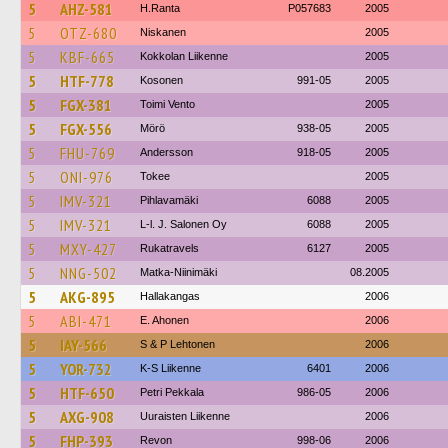
5
AHZ-581
H.Ranta
P057683
2005
5
OTZ-680
Niskanen
2005
5
KBF-665
Kokkolan Liikenne
2005
5
HTF-778
Kosonen
991-05
2005
5
FGX-381
Toimi Vento
2005
5
FGX-556
Mörö
938-05
2005
5
FHU-769
Andersson
918-05
2005
5
ONI-976
Tokee
2005
5
IMV-321
Pihlavamäki
6088
2005
5
IMV-321
L-l. J. Salonen Oy
6088
2005
5
MXY-427
Rukatravels
6127
2005
5
NNG-502
Matka-Niinimäki
08.2005
5
AKG-895
Hallakangas
2006
5
ABI-471
E. Ahonen
2006
5
IAY-566
S & P Lehtonen
2006
5
YOR-732
K-S Liikenne
6401
2006
5
HTF-650
Petri Pekkala
986-05
2006
5
AXG-908
Uuraisten Liikenne
2006
5
FHP-393
Revon
998-06
2006