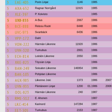
5
EAE-405
Porin Linjat
1146
1985
5
AXA-652
Ragnar Norrgård
11915
1985
5
XLE-397
P. Koivisto
1985
5
UXB-855
A-Bus
2067
1986
5
BCE-888
Reissu Ruoti
6448
1986
5
UVC-975
Svanbäck
6436
1986
5
VPP-172
Dahl
1986
5
VON-222
Härmän Liikenne
11920
1986
5
UVH-320
Turkubus
2001
1986
5
ECH-814
Leiniön Liikenne
2050
1986
5
XKE-825
Töysän Linja
1986
5
BAN-249
Soisalon Liikenne
146954
1986
5
BAK-105
Pohjolan Liikenne
1986
5
AGX-985
Liikenne Joki
1373
1986
2007
5
UVN-935
Päntäneen Linjat
1200
01.1986
2008
5
OOL-823
Härmän Liikenne
240
1987
5
RME-512
E. Ahonen
1987
5
LKC-414
Karinord
147284
1987
5
EET-505
Turkubus
2153
1987