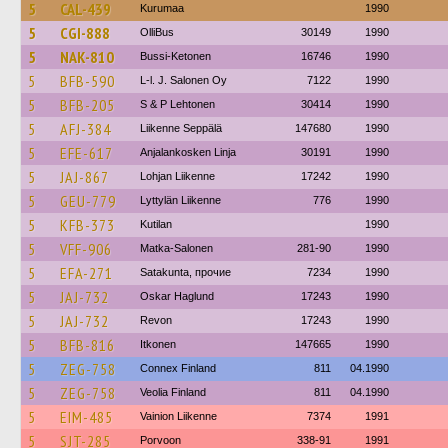
5
CAL-439
Kurumaa
1990
5
CGI-888
OlliBus
30149
1990
5
NAK-810
Bussi-Ketonen
16746
1990
5
BFB-590
L-l. J. Salonen Oy
7122
1990
5
BFB-205
S & P Lehtonen
30414
1990
5
AFJ-384
Liikenne Seppälä
147680
1990
5
EFE-617
Anjalankosken Linja
30191
1990
5
JAJ-867
Lohjan Liikenne
17242
1990
5
GEU-779
Lyttylän Liikenne
776
1990
5
KFB-373
Kutilan
1990
5
VFF-906
Matka-Salonen
281-90
1990
5
EFA-271
Satakunta, прочие
7234
1990
5
JAJ-732
Oskar Haglund
17243
1990
5
JAJ-732
Revon
17243
1990
5
BFB-816
Itkonen
147665
1990
5
ZEG-758
Connex Finland
811
04.1990
5
ZEG-758
Veolia Finland
811
04.1990
5
EIM-485
Vainion Liikenne
7374
1991
5
SJT-285
Porvoon
338-91
1991