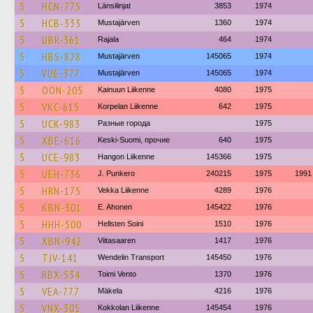
5
HCN-775
Länsilinjat
3853
1974
5
HCB-333
Mustajärven
1360
1974
5
UBR-361
Rajala
464
1974
5
HBS-828
Mustajärven
145065
1974
5
VUE-377
Mustajärven
145065
1974
5
OON-205
Kainuun Liikenne
4080
1975
5
VKC-615
Korpelan Liikenne
642
1975
5
UCK-983
Разные города
1975
5
XBE-616
Keski-Suomi, прочие
640
1975
5
UCE-983
Hangon Liikenne
145366
1975
5
UEH-736
J. Punkero
240215
1975
1991
5
HRN-175
Vekka Liikenne
4289
1976
5
KBN-301
E. Ahonen
145422
1976
5
HHH-500
Hellsten Soini
1510
1976
5
XBN-942
Viitasaaren
1417
1976
5
TJV-141
Wendelin Transport
145450
1976
5
RBX-534
Toimi Vento
1370
1976
5
VEA-777
Mäkela
4216
1976
5
VNX-305
Kokkolan Liikenne
145454
1976