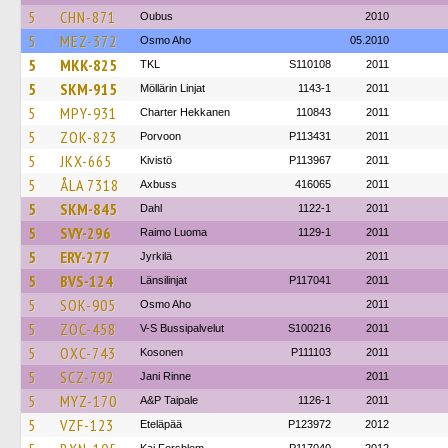
5
CHN-871
Oubus
2010
5
MEZ-372
Osmo Aho
05.2010
5
MKK-825
TKL
S110108
2011
5
SKM-915
Möllärin Linjat
1143-1
2011
5
MPY-931
Charter Hekkanen
110843
2011
5
ZOK-823
Porvoon
P113431
2011
5
JKX-665
Kivistö
P113967
2011
5
ÅLA 7318
Axbuss
416065
2011
5
SKM-845
Dahl
1122-1
2011
5
SVY-296
Raimo Luoma
1129-1
2011
5
ERY-277
Jyrkilä
2011
5
BVS-124
Länsilinjat
P117041
2011
5
SOK-905
Osmo Aho
2011
5
ZOC-458
V-S Bussipalvelut
S100216
2011
5
OXC-743
Kosonen
P111103
2011
5
SCZ-792
Jani Rinne
2011
5
MYZ-170
A&P Taipale
1126-1
2011
5
VZF-123
Eteläpää
P123972
2012