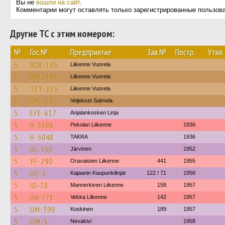
Вы не
вошли на сайт
.
Комментарии могут оставлять только зарегистрированные пользов
Другие ТС с этим номером:
№
Гос.№
Предприятие
Зав.№
Постр.
Утил.
5
RCB-105
Liikenne Vuorela
5
RNL-445
Liikenne Vuorela
5
TFT-255
Liikenne Vuorela
5
LML-50
Veljekset Salmela
5
EFE-617
Anjalankosken Linja
5
H-3886
Pekolan Liikenne
1936
5
H-5048
TAKRA
1936
5
UL-550
Järvinen
1952
5
YF-290
Oravaisten Liikenne
441
1955
5
OE-5
Kajaanin Kaupunkilinjat
122 / 71
1956
5
IO-78
Mannerkiven Liikenne
158
1957
5
HA-771
Vekka Liikenne
142
1957
5
UM-399
Koskinen
189
1957
5
OM-5
Nevakivi
1958