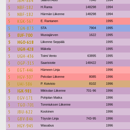
5
JBM-884
Saaren Auto
7840
1994
5
NBF-182
H.Ranta
148298
1994
5
NBF-182
Härmän Liikenne
148298
1994
5
KGK-567
E. Rantanen
1995
5
TGN-873
STA
7904
1995
5
EUF-700
Mustajärven
1622
1995
5
HGO-618
Liikenne Seppälä
1995
5
UGH-428
Mäkela
1995
5
UGH-436
Toimi Vento
63895
1995
5
OGP-315
Saaristotie
148422
1995
5
EGT-446
Hämeen Linja
1996
5
HGV-307
Pekolan Liikenne
8085
1996
5
UAI-586
P. Koivisto
8102
1996
5
IGK-981
Mikkolan Liikenne
701-96
1996
5
EGV-171
Pohjolan Matka
1996
5
TGO-701
Toreniuksen Liikenne
1996
5
JBU-622
Koskinen
1996
5
GBV-846
Töysän Linja
743-95
1996
5
HGY-945
Wasabus
1996