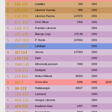
5
FAS-352
Linjaliike
940
1991
5
JAE-694
Liikenne Vuorela
866
1991
5
FAR-938
Liikenne-Pasma
147870
1991
5
KFU-843
Onni Vilkas
7402
1991
5
CAN-975
Pukkilan Liikenne
1991
5
VFE-600
Åbergin Linja
276-88
1991
5
ZHT-919
P. Rontti
147862
1991
5
XFC-997
Lähilinjat
1992
5
AIT-264
Vesma
147904
1992
5
LFX-754
Dahl
1992
5
YAM-145
Alhonen&Lastunen
7480
1992
5
XFA-152
Eteläpää
1992
5
LFX-863
Matka Mäkelä
39392
1992
5
JGC-5
Osmo Aho
1096
1992
2018
5
IIH-318
Hallakangas
30027
1993
5
SYO-805
Lauhamo
1993
5
MFK-535
Hangon Liikenne
1993
5
XFX-938
Ikaalisten Auto
1497
1994