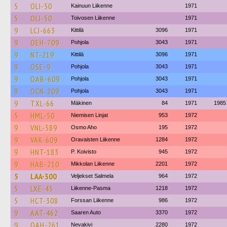
5
OLI-50
Kainuun Liikenne
1971
5
OLI-50
Toivosen Liikenne
1971
9
LCJ-663
Kittilä
3096
1971
9
OEH-709
Pohjola
3043
1971
9
NT-219
Kittilä
3096
1971
9
OSE-9
Pohjola
3043
1971
9
OAB-609
Pohjola
3043
1971
9
OCN-209
Pohjola
3043
1971
9
TXL-66
Mäkinen
84
1971
1985
5
HML-50
Niemisen Linjat
953
1972
9
VNL-589
Osmo Aho
195
1972
9
VAK-609
Oravaisten Liikenne
1284
1972
9
HNT-183
P. Koivisto
945
1972
9
HAB-210
Mikkolan Liikenne
2201
1972
5
LAA-300
Veljekset Salmela
964
1972
5
LXE-45
Liikenne-Pasma
1218
1972
5
HCT-308
Forssan Liikenne
986
1972
9
AAT-462
Saaren Auto
3370
1972
9
OAH-261
Nevakivi
2280
1972