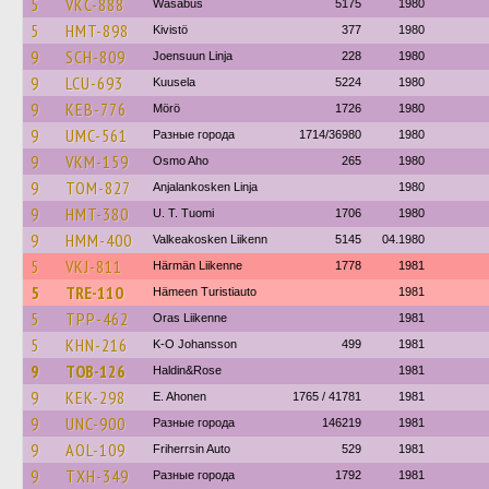
5
VKC-888
Wasabus
5175
1980
5
HMT-898
Kivistö
377
1980
9
SCH-809
Joensuun Linja
228
1980
9
LCU-693
Kuusela
5224
1980
9
KEB-776
Mörö
1726
1980
9
UMC-561
Разные города
1714/36980
1980
9
VKM-159
Osmo Aho
265
1980
9
TOM-827
Anjalankosken Linja
1980
9
HMT-380
U. T. Tuomi
1706
1980
9
HMM-400
Valkeakosken Liikenn
5145
04.1980
5
VKJ-811
Härmän Liikenne
1778
1981
5
TRE-110
Hämeen Turistiauto
1981
5
TPP-462
Oras Liikenne
1981
5
KHN-216
K-O Johansson
499
1981
9
TOB-126
Haldin&Rose
1981
9
KEK-298
E. Ahonen
1765 / 41781
1981
9
UNC-900
Разные города
146219
1981
9
AOL-109
Friherrsin Auto
529
1981
9
TXH-349
Разные города
1792
1981