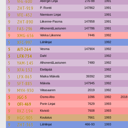
5
VFE-600
Åbergin Linja
276-88
1991
5
ZHT-919
P. Rontti
147862
1991
9
VFE-452
Niemisen Linjat
1991
9
ZHT-890
Liikenne-Pasma
147858
1991
9
FAS-296
Alhonen&Lastunen
147786
1991
9
XMG-656
Vekka Liikenne
7446
1992
5
XFC-997
Lähilinjat
1992
5
AIT-264
Vesma
147904
1992
5
LFX-754
Dahl
1992
5
YAM-145
Alhonen&Lastunen
7480
1992
5
XFA-152
Eteläpää
1992
5
LFX-863
Matka Mäkelä
39392
1992
9
SFT-885
Mäkela
147945
1992
9
MYH-930
Viitasaaren
2019
1992
5
JGC-5
Osmo Aho
1096
1992
2018
9
OFI-469
Porin Linjat
7629
1993
9
RKZ-194
Kivistö
7608
1993
9
HGC-905
Koulutus
7661
1993
9
ZHT-363
Lähilinjat
466-93
1993