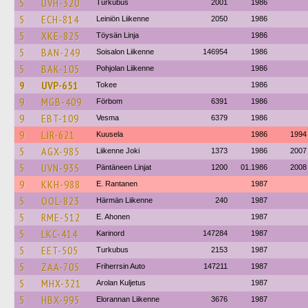
5
UVH-320
Turkubus
2001
1986
5
ECH-814
Leiniön Liikenne
2050
1986
5
XKE-825
Töysän Linja
1986
5
BAN-249
Soisalon Liikenne
146954
1986
5
BAK-105
Pohjolan Liikenne
1986
9
UVP-651
Tokee
1986
9
MGB-409
Förbom
6391
1986
9
EBT-109
Vesma
6379
1986
9
LJR-621
Kuusela
1986
1994
5
AGX-985
Liikenne Joki
1373
1986
2007
5
UVN-935
Päntäneen Linjat
1200
01.1986
2008
9
KKH-988
E. Rantanen
1987
5
OOL-823
Härmän Liikenne
240
1987
5
RME-512
E. Ahonen
1987
5
LKC-414
Karinord
147284
1987
5
EET-505
Turkubus
2153
1987
5
ZAA-705
Friherrsin Auto
147211
1987
5
MHX-321
Arolan Kuljetus
1987
5
HBX-995
Elorannan Liikenne
3676
1987