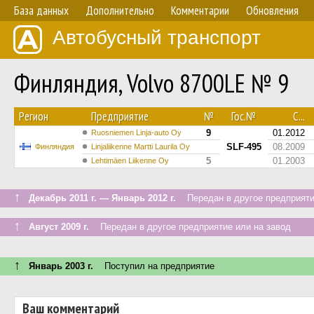
База данных
Дополнительно
Комментарии
Обновления
Автобусный транспорт
Финляндия, Volvo 8700LE № 9
Регион
Предприятие
№
Гос.№
С...
9
01.2012
Ruosniemen Linja-auto Oy
SLF-495
08.2009
Финляндия
Linjaliikenne Martti Laurila Oy
5
01.2003
Lehtimäen Liikenne Oy
↑
Декабрь 2011 г. — Январь 2012 г.
Передан в другое предприятие
↑
Август 2009 г.
Передан в другое предприятие или на завод
↑
Январь 2003 г.
Поступил на предприятие
Ваш комментарий