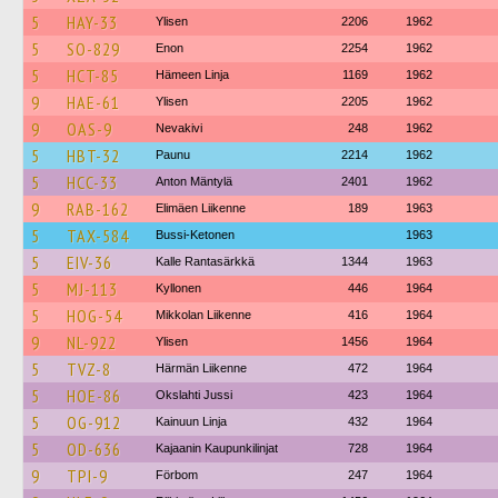
5
HAY-33
Ylisen
2206
1962
5
SO-829
Enon
2254
1962
5
HCT-85
Hämeen Linja
1169
1962
9
HAE-61
Ylisen
2205
1962
9
OAS-9
Nevakivi
248
1962
5
HBT-32
Paunu
2214
1962
5
HCC-33
Anton Mäntylä
2401
1962
9
RAB-162
Elimäen Liikenne
189
1963
5
TAX-584
Bussi-Ketonen
1963
5
EIV-36
Kalle Rantasärkkä
1344
1963
5
MJ-113
Kyllonen
446
1964
5
HOG-54
Mikkolan Liikenne
416
1964
9
NL-922
Ylisen
1456
1964
5
TVZ-8
Härmän Liikenne
472
1964
5
HOE-86
Okslahti Jussi
423
1964
5
OG-912
Kainuun Linja
432
1964
5
OD-636
Kajaanin Kaupunkilinjat
728
1964
9
TPI-9
Förbom
247
1964