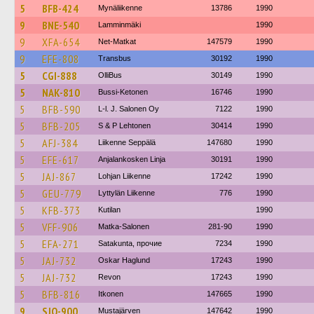
5
BFB-424
Mynäliikenne
13786
1990
9
BNE-540
Lamminmäki
1990
9
XFA-654
Net-Matkat
147579
1990
9
EFE-808
Transbus
30192
1990
5
CGI-888
OlliBus
30149
1990
5
NAK-810
Bussi-Ketonen
16746
1990
5
BFB-590
L-l. J. Salonen Oy
7122
1990
5
BFB-205
S & P Lehtonen
30414
1990
5
AFJ-384
Liikenne Seppälä
147680
1990
5
EFE-617
Anjalankosken Linja
30191
1990
5
JAJ-867
Lohjan Liikenne
17242
1990
5
GEU-779
Lyttylän Liikenne
776
1990
5
KFB-373
Kutilan
1990
5
VFF-906
Matka-Salonen
281-90
1990
5
EFA-271
Satakunta, прочие
7234
1990
5
JAJ-732
Oskar Haglund
17243
1990
5
JAJ-732
Revon
17243
1990
5
BFB-816
Itkonen
147665
1990
9
SJO-900
Mustajärven
147642
1990