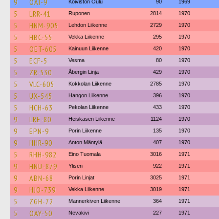
9
OAI-9
Koiviston Oulu
90
1969
5
LRR-41
Ruponen
2814
1970
5
HNM-905
Lehdon Liikenne
2729
1970
5
HBC-55
Vekka Liikenne
295
1970
5
OET-605
Kainuun Liikenne
420
1970
5
ECF-5
Vesma
80
1970
5
ZR-530
Åbergin Linja
429
1970
5
VLC-605
Kokkolan Liikenne
2785
1970
5
UX-545
Hangon Liikenne
396
1970
5
HCH-63
Pekolan Liikenne
433
1970
9
LRE-80
Heiskasen Liikenne
1124
1970
9
EPN-9
Porin Liikenne
135
1970
9
HHR-90
Anton Mäntylä
407
1970
5
RHH-982
Eino Tuomala
3016
1971
9
HNU-879
Ylisen
922
1971
9
ABN-68
Porin Linjat
3025
1971
9
HJO-739
Vekka Liikenne
3019
1971
5
ZGH-72
Mannerkiven Liikenne
364
1971
5
OAY-50
Nevakivi
227
1971