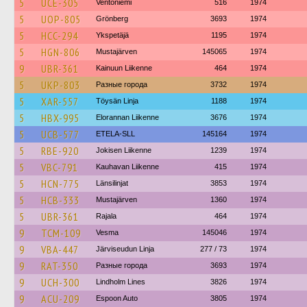
5
UCE-305
Ventoniemi
516
1974
5
UOP-805
Grönberg
3693
1974
5
HCC-294
Ykspetäjä
1195
1974
5
HGN-806
Mustajärven
145065
1974
9
UBR-361
Kainuun Liikenne
464
1974
5
UKP-803
Разные города
3732
1974
5
XAR-557
Töysän Linja
1188
1974
5
HBX-995
Elorannan Liikenne
3676
1974
5
UCB-577
ETELA-SLL
145164
1974
5
RBE-920
Jokisen Liikenne
1239
1974
5
VBC-791
Kauhavan Liikenne
415
1974
5
HCN-775
Länsilinjat
3853
1974
5
HCB-333
Mustajärven
1360
1974
5
UBR-361
Rajala
464
1974
9
TCM-109
Vesma
145046
1974
9
VBA-447
Järviseudun Linja
277 / 73
1974
9
RAT-350
Разные города
3693
1974
9
UCH-300
Lindholm Lines
3826
1974
9
ACU-209
Espoon Auto
3805
1974