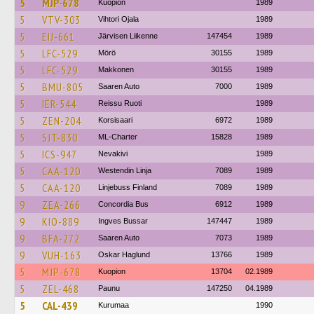
5
MJP-678
Kuopion
1989
5
VTV-303
Vihtori Ojala
1989
5
EIJ-661
Järvisen Liikenne
147454
1989
5
LFC-529
Mörö
30155
1989
5
LFC-529
Makkonen
30155
1989
5
BMU-805
Saaren Auto
7000
1989
5
IER-544
Reissu Ruoti
1989
5
ZEN-204
Korsisaari
6972
1989
5
SJT-830
ML-Charter
15828
1989
5
ICS-947
Nevakivi
1989
5
CAA-120
Westendin Linja
7089
1989
5
CAA-120
Linjebuss Finland
7089
1989
9
ZEA-266
Concordia Bus
6912
1989
9
KIO-889
Ingves Bussar
147447
1989
9
BFA-272
Saaren Auto
7073
1989
9
VUH-163
Oskar Haglund
13766
1989
5
MJP-678
Kuopion
13704
02.1989
5
ZEL-468
Paunu
147250
04.1989
5
CAL-439
Kurumaa
1990