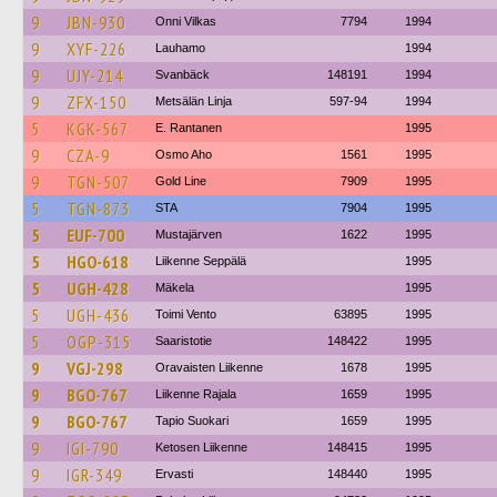
9
JBN-930
Onni Vilkas
7794
1994
9
XYF-226
Lauhamo
1994
9
UJY-214
Svanbäck
148191
1994
9
ZFX-150
Metsälän Linja
597-94
1994
5
KGK-567
E. Rantanen
1995
9
CZA-9
Osmo Aho
1561
1995
9
TGN-507
Gold Line
7909
1995
5
TGN-873
STA
7904
1995
5
EUF-700
Mustajärven
1622
1995
5
HGO-618
Liikenne Seppälä
1995
5
UGH-428
Mäkela
1995
5
UGH-436
Toimi Vento
63895
1995
5
OGP-315
Saaristotie
148422
1995
9
VGJ-298
Oravaisten Liikenne
1678
1995
9
BGO-767
Liikenne Rajala
1659
1995
9
BGO-767
Tapio Suokari
1659
1995
9
IGI-790
Ketosen Liikenne
148415
1995
9
IGR-349
Ervasti
148440
1995