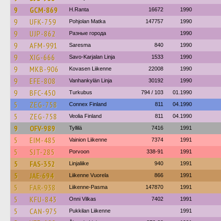
9
GCM-869
H.Ranta
16672
1990
9
UFK-759
Pohjolan Matka
147757
1990
9
UJP-862
Разные города
1990
9
AFM-991
Saresma
840
1990
9
XIG-666
Savo-Karjalan Linja
1533
1990
9
MKB-906
Kovasen Liikenne
22008
1990
9
EFE-808
Vanhankylän Linja
30192
1990
9
BFC-450
Turkubus
794 / 103
01.1990
5
ZEG-758
Connex Finland
811
04.1990
5
ZEG-758
Veolia Finland
811
04.1990
9
OFV-989
Tyllilä
7416
1991
5
EIM-485
Vainion Liikenne
7374
1991
5
SJT-285
Porvoon
338-91
1991
5
FAS-352
Linjaliike
940
1991
5
JAE-694
Liikenne Vuorela
866
1991
5
FAR-938
Liikenne-Pasma
147870
1991
5
KFU-843
Onni Vilkas
7402
1991
5
CAN-975
Pukkilan Liikenne
1991