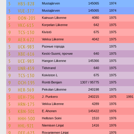
5
HBS-828
Mustajärven
145065
1974
5
VUE-377
Mustajärven
145065
1974
5
OON-205
Kainuun Liikenne
4080
1975
5
VKC-615
Korpelan Liikenne
642
1975
9
TCS-130
Kivistö
675
1975
9
AEX-622
Vekka Liikenne
4042
1975
5
UCK-983
Разные города
1975
5
XBE-616
Keski-Suomi, прочие
640
1975
5
UCE-983
Hangon Liikenne
145366
1975
9
UNR-459
Tidstrand
640
1975
9
TCS-130
Koiviston L
675
1975
9
OCH-195
Rontti Benjam
1307 / 95775
1975
9
HER-369
Pekolan Liikenne
240198
1975
5
UEH-736
J. Punkero
240215
1975
1991
5
HRN-175
Vekka Liikenne
4289
1976
5
KBN-301
E. Ahonen
145422
1976
5
HHH-500
Hellsten Soini
1510
1976
9
HHL-921
Niemisen Linjat
1416
1976
9
OEE-623
Rovaniemen Linjat
1976