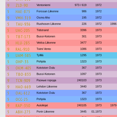
9
ZLD-90
Ventoniemi
973 / 619
1972
5
HAE-875
Forssan Liikenne
986
1972
9
VMH-319
Osmo Aho
195
1972
5
TAU-936
Ruohosen Liikenne
226
1972
1996
5
UAC-205
Tidstrand
3396
1973
5
TBT-173
Bussi-Ketonen
301
1973
5
HLU-285
Vekka Liikenne
3477
1973
9
RAL-910
Toimi Vento
1086
1973
5
UAM-585
Tyllilä
1295
1973
5
OHP-35
Pohjola
1323
1973
5
OKM-405
Koiviston Oulu
367
1973
5
TBO-833
Bussi-Ketonen
1097
1973
9
TCN-909
Разные города
240103
1973
9
HAO-669
Lehdon Liikenne
3440
1973
5
OAL-612
Koiviston Oulu
367
1973
5
OCC-25
Pohjola
1323
1973
9
RAP-350
Autolinjat
240105
1973
1979
5
ABH-275
Porin Liikenne
3445
01.1973