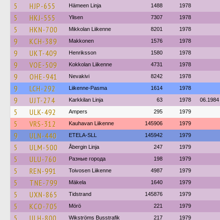
5
HJP-655
Hämeen Linja
1488
1978
5
HKJ-555
Ylisen
7307
1978
5
HKN-700
Mikkolan Liikenne
8201
1978
9
KCH-389
Makkonen
1576
1978
9
UKT-409
Henriksson
1580
1978
9
VOE-509
Kokkolan Liikenne
4731
1978
9
OHE-941
Nevakivi
8242
1978
9
LCH-292
Liikenne-Pasma
1614
1978
9
UJT-274
Karkkilan Linja
63
1978
06.1984
5
ULK-492
Ampers
295
1979
5
VRS-312
Kauhavan Liikenne
145906
1979
9
ULN-440
ETELA-SLL
145942
1979
5
ULM-500
Åbergin Linja
247
1979
5
ULU-760
Разные города
198
1979
5
REN-991
Toivosen Liikenne
4987
1979
5
TNE-799
Mäkela
1640
1979
5
UXN-865
Tidstrand
145876
1979
5
KCO-705
Mörö
221
1979
5
ULH-800
Wikströms Busstrafik
217
1979