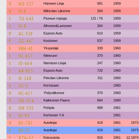
9
HÖ-727
Hämeen Linja
581
1959
9
IV-8
Mikkolan Liikenne
264
1959
5
TO-643
Разные города
131 / 76
1959
5
IV-8
Alhonen&Lastunen
264
1959
9
AC-328
Espoon Auto
610
1959
9
ZG-447
Koskinen
537
1959
5
VRH-41
Ykspetäjä
339
1960
5
HC-617
Niinivuori
370
1960
5
IÖ-664
Niemisen Linjat
247
1960
5
AÄ-815
Espoon Auto
720
1960
5
IE-168
Pekolan Liikenne
311
1960
5
US-5
Korsisaari
1960
9
HC-617
Yhdysliikenne
370
1960
9
OB-514
Kaikkonen Paavo
664
1960
9
ON-535
Pohjola
968
1961
9
OI-85
Korhonen Y A
1961
9
RS-707
Autolinjat
419
1961
1973
9
RX-35
Autolinjat
419
1961
1973
5
XZA-52
Koivuranta
916
1961
12.1974