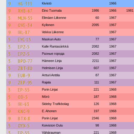
9
HG-333
Kivistö
1966
9
XHB-67
Eino Tuomala
1986
1966
1981
5
MLN-55
Elimäen Liikenne
60
1967
9
OVE-34
Kyllonen
2095
1967
9
IRL-87
Vekka Liikenne
1967
5
EYC-15
Maskun Auto
77
1967
5
EPZ-5
Kalle Rantasärkkä
2082
1967
5
EPZ-5
Разные города
2082
1967
5
BPD-77
Hämeen Linja
2211
1967
5
ZBT-80
Helmisen Linja
607
1967
9
EUB-9
Artturi Anttila
87
1967
9
ZEP-95
Rajala
111
1967
5
EP-55
Porin Linjat
221
1968
5
OD-5
Mörö
187
1968
5
IRI-63
Sideby Trafikbolag
126
1968
9
KNC-9
E. Ahonen
197
1968
9
BTX-8
Porin Linjat
2346
1968
5
OYX-5
Koiviston Oulu
98
1968
5
EP-55
Vähärauman
221
1968