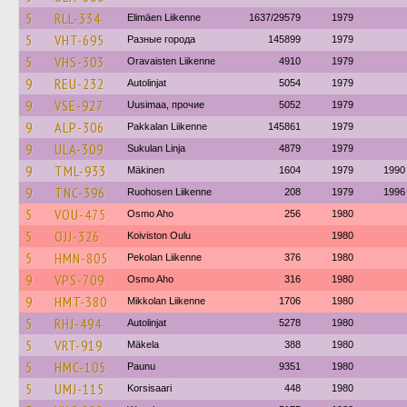
5
RLL-334
Elimäen Liikenne
1637/29579
1979
5
VHT-695
Разные города
145899
1979
5
VHS-303
Oravaisten Liikenne
4910
1979
9
REU-232
Autolinjat
5054
1979
9
VSE-927
Uusimaa, прочие
5052
1979
9
ALP-306
Pakkalan Liikenne
145861
1979
9
ULA-309
Sukulan Linja
4879
1979
9
TML-933
Mäkinen
1604
1979
1990
9
TNC-396
Ruohosen Liikenne
208
1979
1996
5
VOU-475
Osmo Aho
256
1980
5
OJJ-326
Koiviston Oulu
1980
5
HMN-805
Pekolan Liikenne
376
1980
9
VPS-709
Osmo Aho
316
1980
9
HMT-380
Mikkolan Liikenne
1706
1980
5
RHJ-494
Autolinjat
5278
1980
5
VRT-919
Mäkela
388
1980
5
HMC-105
Paunu
9351
1980
5
UMJ-115
Korsisaari
448
1980