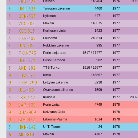
5
SBU-422
Pielisen
145464
1976
1993
5
UMR-626
Toivosen Liikenne
4400
1977
5
OEN-333
Kyllonen
4471
1977
5
VJO-505
Mäkela
145575
1977
5
XCC-815
Korhosen Linjat
1423
1977
5
TKR-405
Lauhamo
240314
1977
5
UJN-505
Pukkilan Liikenne
995
1977
5
TKU-773
Porin Linja-auto
1517 / 17477
1977
5
UOC-771
Bussi-Ketonen
902
1977
5
AKE-282
TTS Turku
1516 / 16877
1977
9
LHV-530
Kittilä
145557
1977
9
TKM-299
Lyttylän Liikenne
6238
1977
9
UJL-450
Oravaisten Liikenne
1509
1977
5
LBX-142
Kuusela
1977
2002
9
EAP-509
Porin Linjat
4749
1978
9
OHA-909
Koiviston Oulu
1978
9
BIM-422
Liikenne-Pasma
1614
1978
5
HKN-142
U. T. Tuomi
24
1978
5
AKT-813
Mäkela
4707
1978