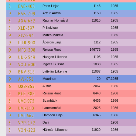
5
EAE-405
Porin Linjat
1146
1985
9
EAB-709
Artturi Anttila
1150
1985
5
AXA-652
Ragnar Norrgård
11915
1985
5
XLE-397
P. Koivisto
1985
9
XJV-894
Matka Mäkelä
1985
9
UTR-900
Åbergin Linja
1112
1985
9
MFB-398
Reissu Ruoti
146773
1985
9
UUK-549
Hangon Liikenne
1105
1985
9
VOU-600
Ingves Bussar
1038
1985
9
BNV-818
Lyttylän Liikenne
11087
1985
9
AVJ-531
Muurinen
20
07.1985
5
UXB-855
A-Bus
2067
1986
5
BCE-888
Reissu Ruoti
6448
1986
5
UVC-975
Svanbäck
6436
1986
9
UVJ-110
Lamminmäki
2025
1986
9
UVJ-662
Hämeen Linja
6345
1986
5
VPP-172
Dahl
1986
5
VON-222
Härmän Liikenne
11920
1986