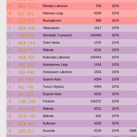
9
RBU-371
Elimäen Liikenne
765
1976
9
AJC-265
Hämeen Linja
4299
1976
9
EGY-978
Mustajärven
889
1976
5
XBN-942
Viitasaaren
1417
1976
5
TJV-141
Wendelin Transport
145450
1976
5
RBX-534
Toimi Vento
1370
1976
5
VEA-777
Mäkela
4216
1976
5
VNX-305
Kokkolan Liikenne
145454
1976
5
HHL-921
Kasiniemen Linja
1416
1976
5
LBR-940
Heiskasen Liikenne
1553
1976
5
AJL-745
Saaren Auto
4394
1976
5
AJL-745
Turun Citybus
4394
1976
5
AJC-205
Espoon Auto
4292
1976
9
TJM-209
Förbom
145372
1976
9
AHT-641
Mäkela
4231
1976
9
VOX-749
Mäkela
816
1976
9
OCX-419
Kyllonen
4242
1976
9
LBR-312
Kuusela
4218
1976
1988