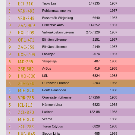
5
ECJ-310
Tapio Lae
147135
1987
5
VRN-485
Pohjanmaa, прочие
1987
5
VRB-748
Busstrafik Widjeskog
6640
1987
9
ZAA-909
Friherrsin Auto
147252
1987
9
HXL-109
Valkeakosken Liikenn
275 / 129
1987
9
OPL-471
Elimäen Liikenne
2151
1987
9
ZAC-558
Elimäen Liikenne
2149
1987
9
UXB-709
Lähilinjat
2074
1987
5
IAO-745
Ykspetäjä
487
1988
9
ZBE-889
A-Bus
419
1988
9
HXO-600
LSL
6824
1988
5
XLA-570
Uuraisten Liikenne
2203
1988
5
MJE-820
Pentti Paasonen
1988
5
VRK-785
Oravaisten Liikenne
147256
1988
5
ICL-215
Hämeen Linja
6823
1988
5
ZCL-820
Laitinen
122-88
1988
5
MJE-820
Vesma
1988
5
ZCL-288
Turun Citybus
6828
1988
5
UXB-845
Sipoon Linja
485
1988