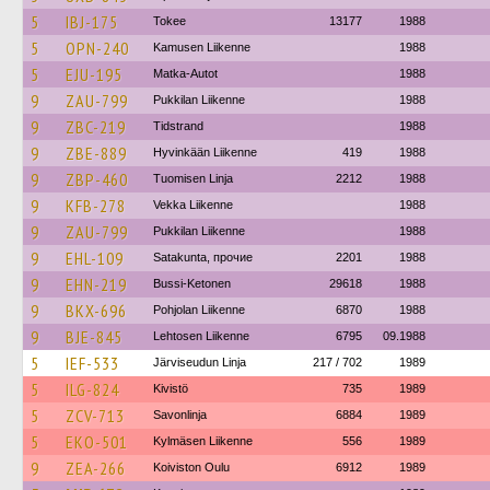
5
IBJ-175
Tokee
13177
1988
5
OPN-240
Kamusen Liikenne
1988
5
EJU-195
Matka-Autot
1988
9
ZAU-799
Pukkilan Liikenne
1988
9
ZBC-219
Tidstrand
1988
9
ZBE-889
Hyvinkään Liikenne
419
1988
9
ZBP-460
Tuomisen Linja
2212
1988
9
KFB-278
Vekka Liikenne
1988
9
ZAU-799
Pukkilan Liikenne
1988
9
EHL-109
Satakunta, прочие
2201
1988
9
EHN-219
Bussi-Ketonen
29618
1988
9
BKX-696
Pohjolan Liikenne
6870
1988
9
BJE-845
Lehtosen Liikenne
6795
09.1988
5
IEF-533
Järviseudun Linja
217 / 702
1989
5
ILG-824
Kivistö
735
1989
5
ZCV-713
Savonlinja
6884
1989
5
EKO-501
Kylmäsen Liikenne
556
1989
9
ZEA-266
Koiviston Oulu
6912
1989