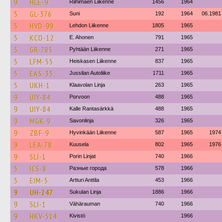
9
HLE-9
Riihimäen Liikenne
1456
1964
5
GL-376
Suni
192
1964
06.1981
5
HVD-99
Lehdon Liikenne
1805
1965
5
KCO-12
E. Ahonen
791
1965
5
GR-785
Pyhtään Liikenne
271
1965
5
LFM-55
Heiskasen Liikenne
837
1965
5
EAS-33
Jussilan Autoliike
1711
1965
5
UKH-1
Klaavolan Linja
263
1965
9
UIY-84
Porvoon
488
1965
9
UIY-84
Kalle Rantasärkkä
488
1965
9
MGK-9
Savonlinja
326
1965
9
ZBF-9
Hyvinkään Liikenne
587
1965
1974
9
LEA-78
Kuusela
802
1965
1976
9
SLI-1
Porin Linjat
740
1966
5
ICS-8
Разные города
578
1966
5
EIM-5
Artturi Anttila
453
1966
9
UH-247
Sukulan Linja
1886
1966
9
SLI-1
Vähärauman
740
1966
9
HKV-514
Kivistö
1966