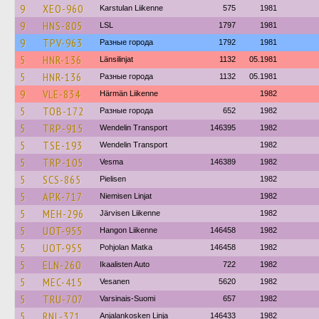
9
XEO-960
Karstulan Liikenne
575
1981
9
HNS-805
LSL
1797
1981
9
TPV-963
Разные города
1792
1981
5
HNR-136
Länsilinjat
1132
05.1981
5
HNR-136
Разные города
1132
05.1981
9
VLE-834
Härmän Liikenne
1982
5
TOB-172
Разные города
652
1982
5
TRP-915
Wendelin Transport
146395
1982
5
TSE-193
Wendelin Transport
1982
5
TRP-105
Vesma
146389
1982
5
SCS-865
Pielisen
1982
5
APK-717
Niemisen Linjat
1982
5
MEH-296
Järvisen Liikenne
1982
5
UOT-955
Hangon Liikenne
146458
1982
5
UOT-955
Pohjolan Matka
146458
1982
5
ELN-260
Ikaalisten Auto
722
1982
5
MEC-415
Vesanen
5620
1982
5
TRU-707
Varsinais-Suomi
657
1982
5
RNL-371
Anjalankosken Linja
146433
1982