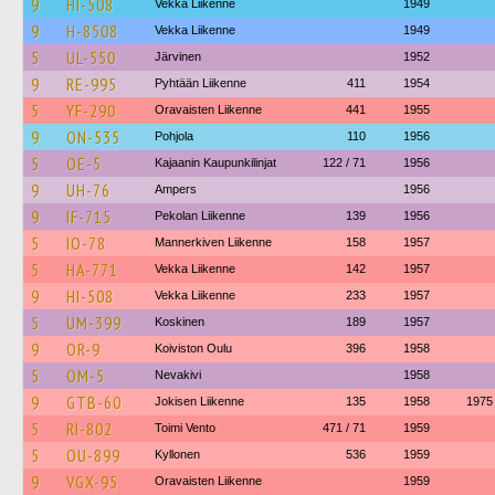
9
HI-508
Vekka Liikenne
1949
9
H-8508
Vekka Liikenne
1949
5
UL-550
Järvinen
1952
9
RE-995
Pyhtään Liikenne
411
1954
5
YF-290
Oravaisten Liikenne
441
1955
9
ON-535
Pohjola
110
1956
5
OE-5
Kajaanin Kaupunkilinjat
122 / 71
1956
9
UH-76
Ampers
1956
9
IF-715
Pekolan Liikenne
139
1956
5
IO-78
Mannerkiven Liikenne
158
1957
5
HA-771
Vekka Liikenne
142
1957
9
HI-508
Vekka Liikenne
233
1957
5
UM-399
Koskinen
189
1957
9
OR-9
Koiviston Oulu
396
1958
5
OM-5
Nevakivi
1958
9
GTB-60
Jokisen Liikenne
135
1958
1975
5
RI-802
Toimi Vento
471 / 71
1959
5
OU-899
Kyllonen
536
1959
9
VGX-95
Oravaisten Liikenne
1959