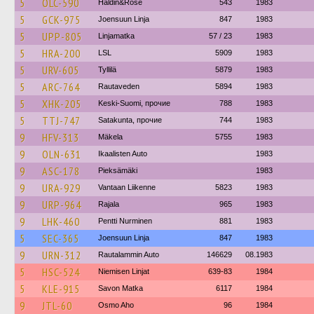
5
OLC-590
Haldin&Rose
543
1983
5
GCK-975
Joensuun Linja
847
1983
5
UPP-805
Linjamatka
57 / 23
1983
5
HRA-200
LSL
5909
1983
5
URV-605
Tyllilä
5879
1983
5
ARC-764
Rautaveden
5894
1983
5
XHK-205
Keski-Suomi, прочие
788
1983
5
TTJ-747
Satakunta, прочие
744
1983
9
HFV-313
Mäkela
5755
1983
9
OLN-631
Ikaalisten Auto
1983
9
ASC-178
Pieksämäki
1983
9
URA-929
Vantaan Liikenne
5823
1983
9
URP-964
Rajala
965
1983
9
LHK-460
Pentti Nurminen
881
1983
5
SEC-365
Joensuun Linja
847
1983
9
URN-312
Rautalammin Auto
146629
08.1983
5
HSC-524
Niemisen Linjat
639-83
1984
5
KLE-915
Savon Matka
6117
1984
9
JTL-60
Osmo Aho
96
1984