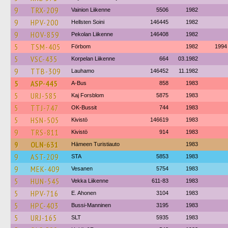
9
TRX-209
Vainion Liikenne
5506
1982
9
HPV-200
Hellsten Soini
146445
1982
9
HOV-859
Pekolan Liikenne
146408
1982
5
TSM-405
Förbom
1982
1994
5
VSC-435
Korpelan Liikenne
664
03.1982
9
TTB-309
Lauhamo
146452
11.1982
5
ASP-445
A-Bus
858
1983
5
URJ-585
Kaj Forsblom
5875
1983
5
TTJ-747
OK-Bussit
744
1983
5
HSN-505
Kivistö
146619
1983
9
TRS-811
Kivistö
914
1983
9
OLN-631
Hämeen Turistiauto
1983
9
AST-209
STA
5853
1983
9
MEK-409
Vesanen
5754
1983
5
HUN-545
Vekka Liikenne
611-83
1983
5
HPV-716
E. Ahonen
3104
1983
5
HPC-403
Bussi-Manninen
3195
1983
5
URJ-165
SLT
5935
1983