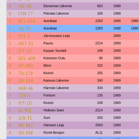
9
ISK-90
Elorannan Liikenne
663
1968
9
ITM-77
Pekolan Liikenne
169
1968
5
RCS-844
Autolinjat
2283
1968
1980
5
GIL-25
Autolinjat
2283
1968
1980
5
YES-1
Järviseudun Linja
1969
5
HBT-32
Paunu
2214
1969
5
IYT-10
Kasper Sundell
249
1969
9
OEL-409
Koiviston Oulu
90
1969
9
OT-980
Mörö
322
1969
9
TA-178
Kivistö
255
1969
9
OV-184
Kainuun Liikenne
340
1969
5
HAR-46
Härmän Liikenne
334
1969
5
TEV-5
Förbom
135
1969
5
IYT-10
Kivistö
249
1969
5
HI-901
Hellsten Soini
2214
1969
9
GJX-31
Suni
263
1969
9
HK-882
Hämeen Linja
2563
1969
9
OV-898
Rontti Benjam
AL11
1969