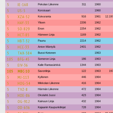
5
IE-168
Pekolan Liikenne
311
1960
5
US-5
Korsisaari
1960
5
XZA-52
Koivuranta
916
1961
12.19
5
HAY-33
Ylisen
2206
1962
5
SO-829
Enon
2254
1962
5
HCT-85
Hämeen Linja
1169
1962
5
HBT-32
Paunu
2214
1962
5
HCC-33
Anton Mäntylä
2401
1962
5
TAX-584
Bussi-Ketonen
1963
105
BFG-45
Someron Linja
186
1963
5
EIV-36
Kalle Rantasärkkä
1344
1963
105
MBC-10
Savonlinja
122
1963
19
5
MJ-113
Kyllonen
446
1964
5
HOG-54
Mikkolan Liikenne
416
1964
5
TVZ-8
Härmän Liikenne
472
1964
5
HOE-86
Okslahti Jussi
423
1964
5
OG-912
Kainuun Linja
432
1964
5
OD-636
Kajaanin Kaupunkilinjat
728
1964