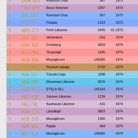
5
OKM-405
Koiviston Oulu
367
1973
5
TBO-833
Bussi-Ketonen
1097
1973
5
OAL-612
Koiviston Oulu
367
1973
5
OCC-25
Pohjola
1323
1973
5
ABH-275
Porin Liikenne
3445
01.1973
5
UCE-305
Ventoniemi
516
1974
5
UOP-805
Grönberg
3693
1974
5
HCC-294
Ykspetäjä
1195
1974
5
HGN-806
Mustajärven
145065
1974
5
UKP-803
Разные города
3732
1974
5
XAR-557
Töysän Linja
1188
1974
5
HBX-995
Elorannan Liikenne
3676
1974
5
UCB-577
ETELA-SLL
145164
1974
5
RBE-920
Jokisen Liikenne
1239
1974
5
VBC-791
Kauhavan Liikenne
415
1974
5
HCN-775
Länsilinjat
3853
1974
5
HCB-333
Mustajärven
1360
1974
5
UBR-361
Rajala
464
1974
5
HBS-828
Mustajärven
145065
1974