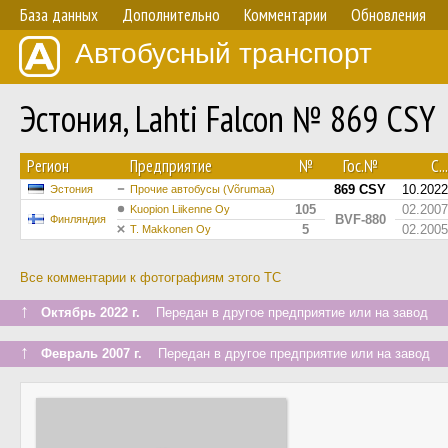
База данных
Дополнительно
Комментарии
Обновления
Автобусный транспорт
Эстония, Lahti Falcon № 869 CSY
Регион
Предприятие
№
Гос.№
С...
869 CSY
10.2022
Эстония
Прочие автобусы (Võrumaa)
105
02.2007
Kuopion Liikenne Oy
BVF-880
Финляндия
5
02.2005
T. Makkonen Oy
Все комментарии к фотографиям этого ТС
↑
Октябрь 2022 г.
Передан в другое предприятие или на завод
↑
Февраль 2007 г.
Передан в другое предприятие или на завод