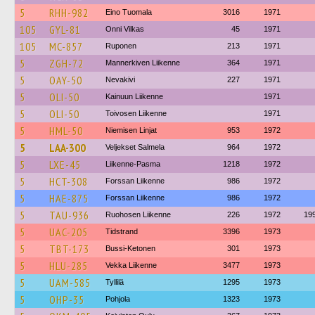
5
RHH-982
Eino Tuomala
3016
1971
105
GYL-81
Onni Vilkas
45
1971
105
MC-857
Ruponen
213
1971
5
ZGH-72
Mannerkiven Liikenne
364
1971
5
OAY-50
Nevakivi
227
1971
5
OLI-50
Kainuun Liikenne
1971
5
OLI-50
Toivosen Liikenne
1971
5
HML-50
Niemisen Linjat
953
1972
5
LAA-300
Veljekset Salmela
964
1972
5
LXE-45
Liikenne-Pasma
1218
1972
5
HCT-308
Forssan Liikenne
986
1972
5
HAE-875
Forssan Liikenne
986
1972
5
TAU-936
Ruohosen Liikenne
226
1972
19
5
UAC-205
Tidstrand
3396
1973
5
TBT-173
Bussi-Ketonen
301
1973
5
HLU-285
Vekka Liikenne
3477
1973
5
UAM-585
Tyllilä
1295
1973
5
OHP-35
Pohjola
1323
1973