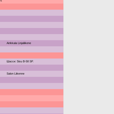
81
Airikkala Linjaliikene
Шасси: Sisu B-58 SP.
Salon Liikenne