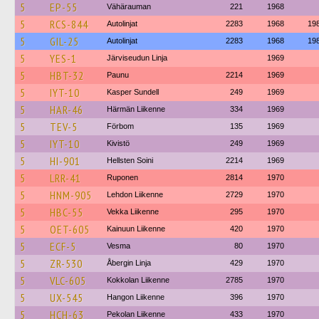
5
EP-55
Vähärauman
221
1968
5
RCS-844
Autolinjat
2283
1968
19
5
GIL-25
Autolinjat
2283
1968
19
5
YES-1
Järviseudun Linja
1969
5
HBT-32
Paunu
2214
1969
5
IYT-10
Kasper Sundell
249
1969
5
HAR-46
Härmän Liikenne
334
1969
5
TEV-5
Förbom
135
1969
5
IYT-10
Kivistö
249
1969
5
HI-901
Hellsten Soini
2214
1969
5
LRR-41
Ruponen
2814
1970
5
HNM-905
Lehdon Liikenne
2729
1970
5
HBC-55
Vekka Liikenne
295
1970
5
OET-605
Kainuun Liikenne
420
1970
5
ECF-5
Vesma
80
1970
5
ZR-530
Åbergin Linja
429
1970
5
VLC-605
Kokkolan Liikenne
2785
1970
5
UX-545
Hangon Liikenne
396
1970
5
HCH-63
Pekolan Liikenne
433
1970