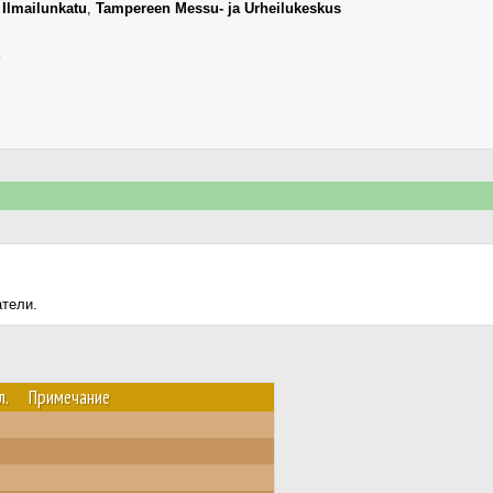
,
Ilmailunkatu
,
Tampereen Messu- ja Urheilukeskus
атели.
л.
Примечание