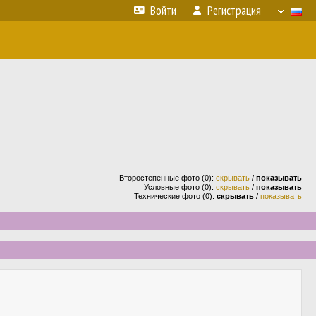
Войти
Регистрация
Второстепенные фото (0):
скрывать
/
показывать
Условные фото (0):
скрывать
/
показывать
Технические фото (0):
скрывать
/
показывать