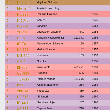
5
LML-50
Veljekset Salmela
5
EFE-617
Anjalankosken Linja
5
H-3886
Pekolan Liikenne
1936
5
H-5048
TAKRA
1936
5
UL-550
Järvinen
1952
5
YF-290
Oravaisten Liikenne
441
1955
5
OE-5
Kajaanin Kaupunkilinjat
122 / 71
1956
5
IO-78
Mannerkiven Liikenne
158
1957
5
HA-771
Vekka Liikenne
142
1957
5
UM-399
Koskinen
189
1957
5
OM-5
Nevakivi
1958
5
RI-802
Toimi Vento
471 / 71
1959
5
OU-899
Kyllonen
536
1959
5
TO-643
Разные города
131 / 76
1959
5
IV-8
Alhonen&Lastunen
264
1959
5
VRH-41
Ykspetäjä
339
1960
5
HC-617
Niinivuori
370
1960
5
IÖ-664
Niemisen Linjat
247
1960
5
AÄ-815
Espoon Auto
720
1960