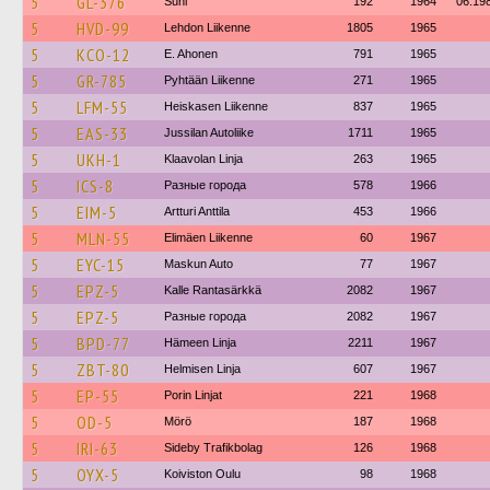
5
GL-376
Suni
192
1964
06.19
5
HVD-99
Lehdon Liikenne
1805
1965
5
KCO-12
E. Ahonen
791
1965
5
GR-785
Pyhtään Liikenne
271
1965
5
LFM-55
Heiskasen Liikenne
837
1965
5
EAS-33
Jussilan Autoliike
1711
1965
5
UKH-1
Klaavolan Linja
263
1965
5
ICS-8
Разные города
578
1966
5
EIM-5
Artturi Anttila
453
1966
5
MLN-55
Elimäen Liikenne
60
1967
5
EYC-15
Maskun Auto
77
1967
5
EPZ-5
Kalle Rantasärkkä
2082
1967
5
EPZ-5
Разные города
2082
1967
5
BPD-77
Hämeen Linja
2211
1967
5
ZBT-80
Helmisen Linja
607
1967
5
EP-55
Porin Linjat
221
1968
5
OD-5
Mörö
187
1968
5
IRI-63
Sideby Trafikbolag
126
1968
5
OYX-5
Koiviston Oulu
98
1968