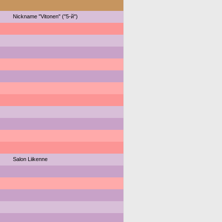
Nickname "Vitonen" ("5-й")
Salon Liikenne