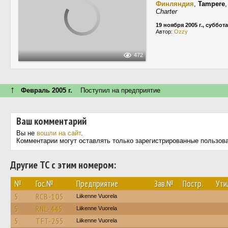
Финляндия
,
Tampere
Charter
19 ноября 2005 г., суббота
Автор:
Ozzy
472
↑
Февраль 2005 г.
Поступил на предприятие
Ваш комментарий
Вы не
вошли на сайт
.
Комментарии могут оставлять только зарегистрированные пользов
Другие ТС с этим номером:
№
Гос.№
Предприятие
Зав.№
Постр.
Ути
5
RCB-105
Liikenne Vuorela
5
RNL-445
Liikenne Vuorela
5
TFT-255
Liikenne Vuorela