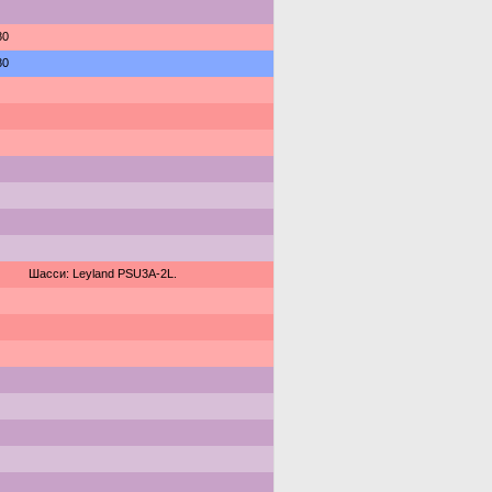
80
80
Шасси: Leyland PSU3A-2L.