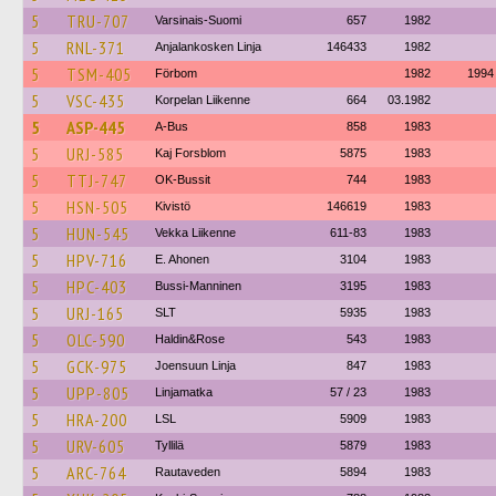
5
TRU-707
Varsinais-Suomi
657
1982
5
RNL-371
Anjalankosken Linja
146433
1982
5
TSM-405
Förbom
1982
1994
5
VSC-435
Korpelan Liikenne
664
03.1982
5
ASP-445
A-Bus
858
1983
5
URJ-585
Kaj Forsblom
5875
1983
5
TTJ-747
OK-Bussit
744
1983
5
HSN-505
Kivistö
146619
1983
5
HUN-545
Vekka Liikenne
611-83
1983
5
HPV-716
E. Ahonen
3104
1983
5
HPC-403
Bussi-Manninen
3195
1983
5
URJ-165
SLT
5935
1983
5
OLC-590
Haldin&Rose
543
1983
5
GCK-975
Joensuun Linja
847
1983
5
UPP-805
Linjamatka
57 / 23
1983
5
HRA-200
LSL
5909
1983
5
URV-605
Tyllilä
5879
1983
5
ARC-764
Rautaveden
5894
1983