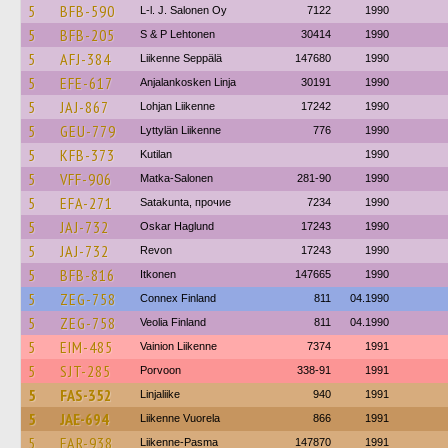
5
BFB-590
L-l. J. Salonen Oy
7122
1990
5
BFB-205
S & P Lehtonen
30414
1990
5
AFJ-384
Liikenne Seppälä
147680
1990
5
EFE-617
Anjalankosken Linja
30191
1990
5
JAJ-867
Lohjan Liikenne
17242
1990
5
GEU-779
Lyttylän Liikenne
776
1990
5
KFB-373
Kutilan
1990
5
VFF-906
Matka-Salonen
281-90
1990
5
EFA-271
Satakunta, прочие
7234
1990
5
JAJ-732
Oskar Haglund
17243
1990
5
JAJ-732
Revon
17243
1990
5
BFB-816
Itkonen
147665
1990
5
ZEG-758
Connex Finland
811
04.1990
5
ZEG-758
Veolia Finland
811
04.1990
5
EIM-485
Vainion Liikenne
7374
1991
5
SJT-285
Porvoon
338-91
1991
5
FAS-352
Linjaliike
940
1991
5
JAE-694
Liikenne Vuorela
866
1991
5
FAR-938
Liikenne-Pasma
147870
1991