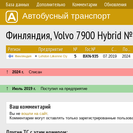
База данных
Дополнительно
Комментарии
Обновления
Автобусный транспорт
Финляндия, Volvo 7900 Hybrid №
Регион
Предприятие
№
Гос.№
С...
По...
5
BXN-935
07.2019
2024
Финляндия
Lehdon Liikenne Oy
↑
2024 г.
Списан
↑
Июль 2019 г.
Поступил на предприятие
Ваш комментарий
Вы не
вошли на сайт
.
Комментарии могут оставлять только зарегистрированные пользов
Другие ТС с этим номером: