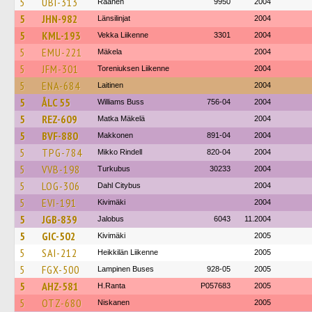
5
UBI-313
Raahen
9950
2004
5
JHN-982
Länsilinjat
2004
5
KML-193
Vekka Liikenne
3301
2004
5
EMU-221
Mäkela
2004
5
JFM-301
Toreniuksen Liikenne
2004
5
ENA-684
Laitinen
2004
5
ÅLC 55
Williams Buss
756-04
2004
5
REZ-609
Matka Mäkelä
2004
5
BVF-880
Makkonen
891-04
2004
5
TPG-784
Mikko Rindell
820-04
2004
5
VVB-198
Turkubus
30233
2004
5
LOG-306
Dahl Citybus
2004
5
EVI-191
Kivimäki
2004
5
JGB-839
Jalobus
6043
11.2004
5
GIC-502
Kivimäki
2005
5
SAI-212
Heikkilän Liikenne
2005
5
FGX-500
Lampinen Buses
928-05
2005
5
AHZ-581
H.Ranta
P057683
2005
5
OTZ-680
Niskanen
2005