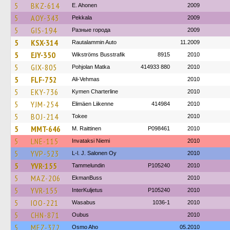
5
BKZ-614
E. Ahonen
2009
5
AOY-343
Pekkala
2009
5
GIS-194
Разные города
2009
5
KSX-314
Rautalammin Auto
11.2009
5
EJY-350
Wikströms Busstrafik
8915
2010
5
GIX-805
Pohjolan Matka
414933 880
2010
5
FLF-752
Ali-Vehmas
2010
5
EKY-736
Kymen Charterline
2010
5
YJM-254
Elimäen Liikenne
414984
2010
5
BOJ-214
Tokee
2010
5
MMT-646
M. Raittinen
P098461
2010
5
LNE-115
Invataksi Niemi
2010
5
YVP-523
L-l. J. Salonen Oy
2010
5
YVR-155
Tammelundin
P105240
2010
5
MAZ-206
EkmanBuss
2010
5
YVR-155
InterKuljetus
P105240
2010
5
IOO-221
Wasabus
1036-1
2010
5
CHN-871
Oubus
2010
5
MEZ-372
Osmo Aho
05.2010