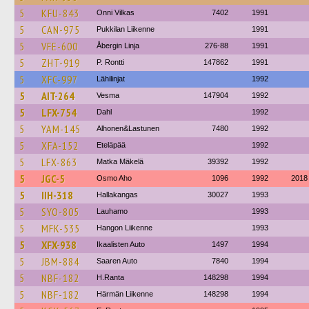
5
KFU-843
Onni Vilkas
7402
1991
5
CAN-975
Pukkilan Liikenne
1991
5
VFE-600
Åbergin Linja
276-88
1991
5
ZHT-919
P. Rontti
147862
1991
5
XFC-997
Lähilinjat
1992
5
AIT-264
Vesma
147904
1992
5
LFX-754
Dahl
1992
5
YAM-145
Alhonen&Lastunen
7480
1992
5
XFA-152
Eteläpää
1992
5
LFX-863
Matka Mäkelä
39392
1992
5
JGC-5
Osmo Aho
1096
1992
2018
5
IIH-318
Hallakangas
30027
1993
5
SYO-805
Lauhamo
1993
5
MFK-535
Hangon Liikenne
1993
5
XFX-938
Ikaalisten Auto
1497
1994
5
JBM-884
Saaren Auto
7840
1994
5
NBF-182
H.Ranta
148298
1994
5
NBF-182
Härmän Liikenne
148298
1994