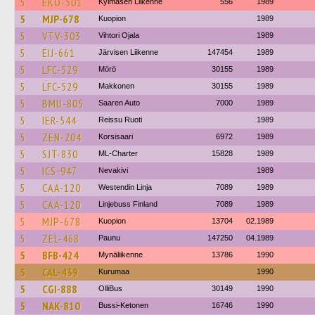
5
EKO-501
Kylmäsen Liikenne
556
1989
5
MJP-678
Kuopion
1989
5
VTV-303
Vihtori Ojala
1989
5
EIJ-661
Järvisen Liikenne
147454
1989
5
LFC-529
Mörö
30155
1989
5
LFC-529
Makkonen
30155
1989
5
BMU-805
Saaren Auto
7000
1989
5
IER-544
Reissu Ruoti
1989
5
ZEN-204
Korsisaari
6972
1989
5
SJT-830
ML-Charter
15828
1989
5
ICS-947
Nevakivi
1989
5
CAA-120
Westendin Linja
7089
1989
5
CAA-120
Linjebuss Finland
7089
1989
5
MJP-678
Kuopion
13704
02.1989
5
ZEL-468
Paunu
147250
04.1989
5
BFB-424
Mynäliikenne
13786
1990
5
CAL-439
Kurumaa
1990
5
CGI-888
OlliBus
30149
1990
5
NAK-810
Bussi-Ketonen
16746
1990