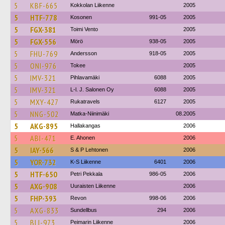
5
KBF-665
Kokkolan Liikenne
2005
5
HTF-778
Kosonen
991-05
2005
5
FGX-381
Toimi Vento
2005
5
FGX-556
Mörö
938-05
2005
5
FHU-769
Andersson
918-05
2005
5
ONI-976
Tokee
2005
5
IMV-321
Pihlavamäki
6088
2005
5
IMV-321
L-l. J. Salonen Oy
6088
2005
5
MXY-427
Rukatravels
6127
2005
5
NNG-502
Matka-Niinimäki
08.2005
5
AKG-895
Hallakangas
2006
5
ABI-471
E. Ahonen
2006
5
IAY-566
S & P Lehtonen
2006
5
YOR-732
K-S Liikenne
6401
2006
5
HTF-650
Petri Pekkala
986-05
2006
5
AXG-908
Uuraisten Liikenne
2006
5
FHP-393
Revon
998-06
2006
5
AXG-833
Sundellbus
294
2006
5
BLI-973
Peimarin Liikenne
2006