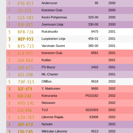
5
EYG-815
Andersson
95
2000
5
CIJ-225
Koiviston Oulu
2000
5
CCS-585
Keski-Pohjanmaa
320-00
2000
5
XIB-985
Joensuun Linja
330-00
2000
5
RPR-726
Rukahuolto
9475
2001
5
NEP-955
Luopioisten Linja
456-01
2001
5
BYS-723
Varsinais-Suomi
380-00
2001
5
ELX-955
Koiviston Oulu
8581
2001
5
UHI-860
Kutilan
2001
5
UAI-675
PS-Bussi
2402
2001
5
GEJ-208
ML-Charter
2001
5
THF-515
OlliBus
9618
2002
5
XJF-479
Y. Makkonen
9680
2002
5
UJI-242
Koivuranta
P010182
2002
5
HYU-141
Niskanen
2002
5
ILA-446
TLO
S010303
2002
5
EZH-783
Liikenne Rajala
63908
2002
5
SEF-670
Nyholm
2002
5
CHJ-245
Mikkolan Liikenne
9513
2002