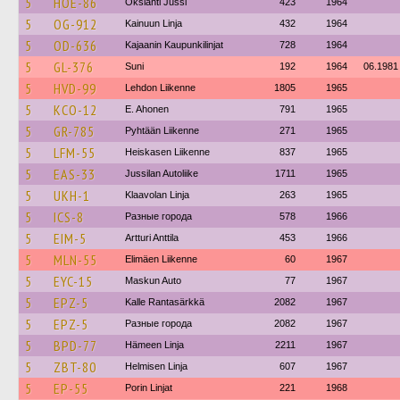
5
HOE-86
Okslahti Jussi
423
1964
5
OG-912
Kainuun Linja
432
1964
5
OD-636
Kajaanin Kaupunkilinjat
728
1964
5
GL-376
Suni
192
1964
06.1981
5
HVD-99
Lehdon Liikenne
1805
1965
5
KCO-12
E. Ahonen
791
1965
5
GR-785
Pyhtään Liikenne
271
1965
5
LFM-55
Heiskasen Liikenne
837
1965
5
EAS-33
Jussilan Autoliike
1711
1965
5
UKH-1
Klaavolan Linja
263
1965
5
ICS-8
Разные города
578
1966
5
EIM-5
Artturi Anttila
453
1966
5
MLN-55
Elimäen Liikenne
60
1967
5
EYC-15
Maskun Auto
77
1967
5
EPZ-5
Kalle Rantasärkkä
2082
1967
5
EPZ-5
Разные города
2082
1967
5
BPD-77
Hämeen Linja
2211
1967
5
ZBT-80
Helmisen Linja
607
1967
5
EP-55
Porin Linjat
221
1968