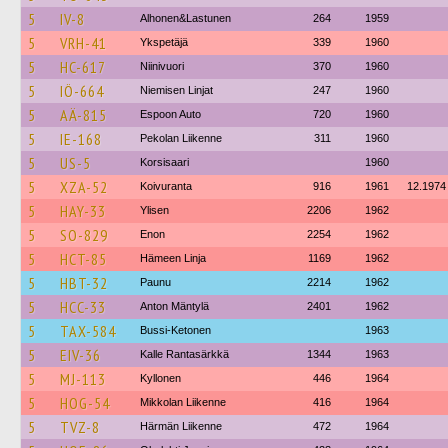
5
IV-8
Alhonen&Lastunen
264
1959
5
VRH-41
Ykspetäjä
339
1960
5
HC-617
Niinivuori
370
1960
5
IÖ-664
Niemisen Linjat
247
1960
5
AÄ-815
Espoon Auto
720
1960
5
IE-168
Pekolan Liikenne
311
1960
5
US-5
Korsisaari
1960
5
XZA-52
Koivuranta
916
1961
12.1974
5
HAY-33
Ylisen
2206
1962
5
SO-829
Enon
2254
1962
5
HCT-85
Hämeen Linja
1169
1962
5
HBT-32
Paunu
2214
1962
5
HCC-33
Anton Mäntylä
2401
1962
5
TAX-584
Bussi-Ketonen
1963
5
EIV-36
Kalle Rantasärkkä
1344
1963
5
MJ-113
Kyllonen
446
1964
5
HOG-54
Mikkolan Liikenne
416
1964
5
TVZ-8
Härmän Liikenne
472
1964