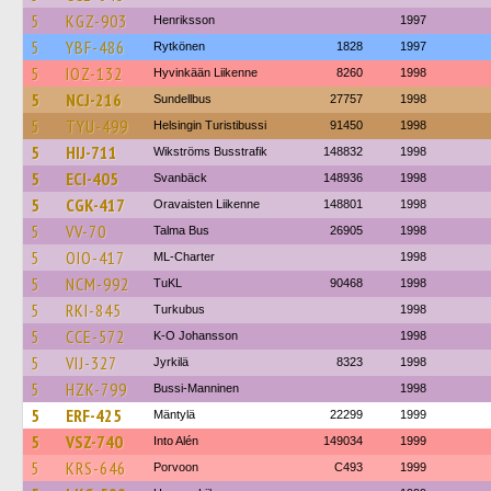
5
KGZ-903
Henriksson
1997
5
YBF-486
Rytkönen
1828
1997
5
IOZ-132
Hyvinkään Liikenne
8260
1998
5
NCJ-216
Sundellbus
27757
1998
5
TYU-499
Helsingin Turistibussi
91450
1998
5
HIJ-711
Wikströms Busstrafik
148832
1998
5
ECI-405
Svanbäck
148936
1998
5
CGK-417
Oravaisten Liikenne
148801
1998
5
VV-70
Talma Bus
26905
1998
5
OIO-417
ML-Charter
1998
5
NCM-992
TuKL
90468
1998
5
RKI-845
Turkubus
1998
5
CCE-572
K-O Johansson
1998
5
VIJ-327
Jyrkilä
8323
1998
5
HZK-799
Bussi-Manninen
1998
5
ERF-425
Mäntylä
22299
1999
5
VSZ-740
Into Alén
149034
1999
5
KRS-646
Porvoon
C493
1999