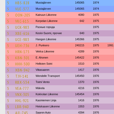
5
HBS-828
Mustajärven
145065
1974
5
VUE-377
Mustajärven
145065
1974
5
OON-205
Kainuun Liikenne
4080
1975
5
VKC-615
Korpelan Liikenne
642
1975
5
UCK-983
Разные города
1975
5
XBE-616
Keski-Suomi, прочие
640
1975
5
UCE-983
Hangon Liikenne
145366
1975
5
UEH-736
J. Punkero
240215
1975
1991
5
HRN-175
Vekka Liikenne
4289
1976
5
KBN-301
E. Ahonen
145422
1976
5
HHH-500
Hellsten Soini
1510
1976
5
XBN-942
Viitasaaren
1417
1976
5
TJV-141
Wendelin Transport
145450
1976
5
RBX-534
Toimi Vento
1370
1976
5
VEA-777
Mäkela
4216
1976
5
VNX-305
Kokkolan Liikenne
145454
1976
5
HHL-921
Kasiniemen Linja
1416
1976
5
LBR-940
Heiskasen Liikenne
1553
1976
5
AJL-745
Saaren Auto
4394
1976