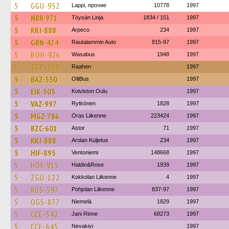
5
GGU-952
Lappi, прочие
10778
1997
5
NBR-971
Töysän Linja
1834 / 151
1997
5
RKI-888
Arpeco
234
1997
5
GBN-424
Rautalammin Auto
815-97
1997
5
BOH-926
Wasabus
1948
1997
5
TGP-505
Raahen
1997
5
BAZ-550
OlliBus
1997
5
EIK-305
Koiviston Oulu
1997
5
VAZ-997
Rytkönen
1828
1997
5
MGZ-786
Oras Liikenne
223424
1997
5
BZC-601
Astor
71
1997
5
RKI-888
Arolan Kuljetus
234
1997
5
HIF-895
Ventoniemi
148668
1997
5
HOY-915
Haldin&Rose
1939
1997
5
ZGU-122
Kokkolan Liikenne
4
1997
5
RGS-597
Pohjolan Liikenne
837-97
1997
5
OGS-877
Niemelä
1829
1997
5
CCE-542
Jani Rinne
68273
1997
5
CCE-645
Nevakivi
1997