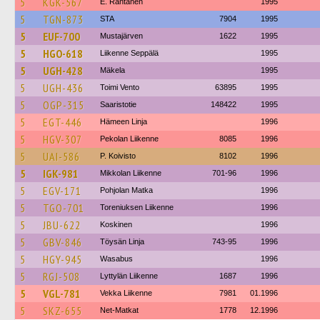
5
KGK-567
E. Rantanen
1995
5
TGN-873
STA
7904
1995
5
EUF-700
Mustajärven
1622
1995
5
HGO-618
Liikenne Seppälä
1995
5
UGH-428
Mäkela
1995
5
UGH-436
Toimi Vento
63895
1995
5
OGP-315
Saaristotie
148422
1995
5
EGT-446
Hämeen Linja
1996
5
HGV-307
Pekolan Liikenne
8085
1996
5
UAI-586
P. Koivisto
8102
1996
5
IGK-981
Mikkolan Liikenne
701-96
1996
5
EGV-171
Pohjolan Matka
1996
5
TGO-701
Toreniuksen Liikenne
1996
5
JBU-622
Koskinen
1996
5
GBV-846
Töysän Linja
743-95
1996
5
HGY-945
Wasabus
1996
5
RGJ-508
Lyttylän Liikenne
1687
1996
5
VGL-781
Vekka Liikenne
7981
01.1996
5
SKZ-655
Net-Matkat
1778
12.1996