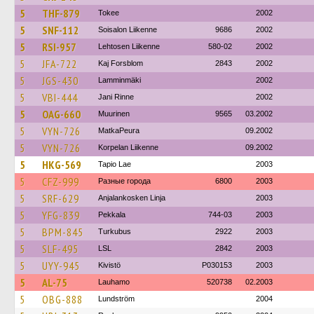
5
THF-879
Tokee
2002
5
SNF-112
Soisalon Liikenne
9686
2002
5
RSI-957
Lehtosen Liikenne
580-02
2002
5
JFA-722
Kaj Forsblom
2843
2002
5
JGS-430
Lamminmäki
2002
5
VBI-444
Jani Rinne
2002
5
OAG-660
Muurinen
9565
03.2002
5
VYN-726
MatkaPeura
09.2002
5
VYN-726
Korpelan Liikenne
09.2002
5
HKG-569
Tapio Lae
2003
5
CFZ-999
Разные города
6800
2003
5
SRF-629
Anjalankosken Linja
2003
5
YFG-839
Pekkala
744-03
2003
5
BPM-845
Turkubus
2922
2003
5
SLF-495
LSL
2842
2003
5
UYY-945
Kivistö
P030153
2003
5
AL-75
Lauhamo
520738
02.2003
5
OBG-888
Lundström
2004