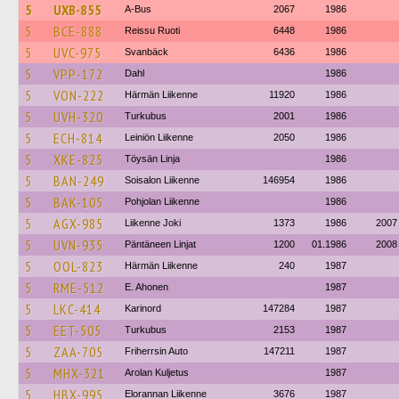
5
UXB-855
A-Bus
2067
1986
5
BCE-888
Reissu Ruoti
6448
1986
5
UVC-975
Svanbäck
6436
1986
5
VPP-172
Dahl
1986
5
VON-222
Härmän Liikenne
11920
1986
5
UVH-320
Turkubus
2001
1986
5
ECH-814
Leiniön Liikenne
2050
1986
5
XKE-825
Töysän Linja
1986
5
BAN-249
Soisalon Liikenne
146954
1986
5
BAK-105
Pohjolan Liikenne
1986
5
AGX-985
Liikenne Joki
1373
1986
2007
5
UVN-935
Päntäneen Linjat
1200
01.1986
2008
5
OOL-823
Härmän Liikenne
240
1987
5
RME-512
E. Ahonen
1987
5
LKC-414
Karinord
147284
1987
5
EET-505
Turkubus
2153
1987
5
ZAA-705
Friherrsin Auto
147211
1987
5
MHX-321
Arolan Kuljetus
1987
5
HBX-995
Elorannan Liikenne
3676
1987