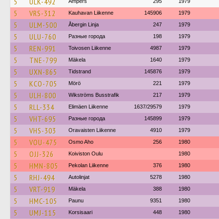
5
ULK-492
Ampers
295
1979
5
VRS-312
Kauhavan Liikenne
145906
1979
5
ULM-500
Åbergin Linja
247
1979
5
ULU-760
Разные города
198
1979
5
REN-991
Toivosen Liikenne
4987
1979
5
TNE-799
Mäkela
1640
1979
5
UXN-865
Tidstrand
145876
1979
5
KCO-705
Mörö
221
1979
5
ULH-800
Wikströms Busstrafik
217
1979
5
RLL-334
Elimäen Liikenne
1637/29579
1979
5
VHT-695
Разные города
145899
1979
5
VHS-303
Oravaisten Liikenne
4910
1979
5
VOU-475
Osmo Aho
256
1980
5
OJJ-326
Koiviston Oulu
1980
5
HMN-805
Pekolan Liikenne
376
1980
5
RHJ-494
Autolinjat
5278
1980
5
VRT-919
Mäkela
388
1980
5
HMC-105
Paunu
9351
1980
5
UMJ-115
Korsisaari
448
1980