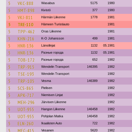
5
VKC-888
Wasabus
5175
1980
5
HMT-898
Kivistö
377
1980
5
VKJ-811
Härmän Liikenne
1778
1981
5
TRE-110
Hämeen Turistiauto
1981
5
TPP-462
Oras Liikenne
1981
5
KHN-216
K-O Johansson
499
1981
5
HNR-136
Länsilinjat
1132
05.1981
5
HNR-136
Разные города
1132
05.1981
5
TOB-172
Разные города
652
1982
5
TRP-915
Wendelin Transport
146395
1982
5
TSE-193
Wendelin Transport
1982
5
TRP-105
Vesma
146389
1982
5
SCS-865
Pielisen
1982
5
APK-717
Niemisen Linjat
1982
5
MEH-296
Järvisen Liikenne
1982
5
UOT-955
Hangon Liikenne
146458
1982
5
UOT-955
Pohjolan Matka
146458
1982
5
ELN-260
Ikaalisten Auto
722
1982
5
MEC-415
Vesanen
5620
1982