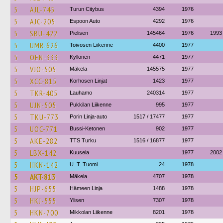
5
AJL-745
Turun Citybus
4394
1976
5
AJC-205
Espoon Auto
4292
1976
5
SBU-422
Pielisen
145464
1976
1993
5
UMR-626
Toivosen Liikenne
4400
1977
5
OEN-333
Kyllonen
4471
1977
5
VJO-505
Mäkela
145575
1977
5
XCC-815
Korhosen Linjat
1423
1977
5
TKR-405
Lauhamo
240314
1977
5
UJN-505
Pukkilan Liikenne
995
1977
5
TKU-773
Porin Linja-auto
1517 / 17477
1977
5
UOC-771
Bussi-Ketonen
902
1977
5
AKE-282
TTS Turku
1516 / 16877
1977
5
LBX-142
Kuusela
1977
2002
5
HKN-142
U. T. Tuomi
24
1978
5
AKT-813
Mäkela
4707
1978
5
HJP-655
Hämeen Linja
1488
1978
5
HKJ-555
Ylisen
7307
1978
5
HKN-700
Mikkolan Liikenne
8201
1978