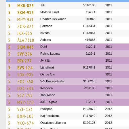
5
MKK-825
TKL
S110108
2011
5
SKM-915
Möllärin Linjat
1143-1
2011
5
MPY-931
Charter Hekkanen
110843
2011
5
ZOK-823
Porvoon
P113431
2011
5
JKX-665
Kivistö
P113967
2011
5
ÅLA 7318
Axbuss
416065
2011
5
SKM-845
Dahl
1122-1
2011
5
SVY-296
Raimo Luoma
1129-1
2011
5
ERY-277
Jyrkilä
2011
5
BVS-124
Länsilinjat
P117041
2011
5
SOK-905
Osmo Aho
2011
5
ZOC-458
V-S Bussipalvelut
S100216
2011
5
OXC-743
Kosonen
P111103
2011
5
SCZ-792
Jani Rinne
2011
5
MYZ-170
A&P Taipale
1126-1
2011
5
VZF-123
Eteläpää
P123972
2012
5
BXN-105
Kaj Forsblom
P117040
2012
5
YKO-674
Oulaisten Liikenne
S120126
2012