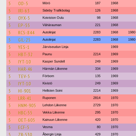
5
OD-5
Mörö
187
1968
5
IRI-63
Sideby Trafikbolag
126
1968
5
OYX-5
Koiviston Oulu
98
1968
5
EP-55
Vähärauman
221
1968
5
RCS-844
Autolinjat
2283
1968
1980
5
GIL-25
Autolinjat
2283
1968
1980
5
YES-1
Järviseudun Linja
1969
5
HBT-32
Paunu
2214
1969
5
IYT-10
Kasper Sundell
249
1969
5
HAR-46
Härmän Liikenne
334
1969
5
TEV-5
Förbom
135
1969
5
IYT-10
Kivistö
249
1969
5
HI-901
Hellsten Soini
2214
1969
5
LRR-41
Ruponen
2814
1970
5
HNM-905
Lehdon Liikenne
2729
1970
5
HBC-55
Vekka Liikenne
295
1970
5
OET-605
Kainuun Liikenne
420
1970
5
ECF-5
Vesma
80
1970
5
ZR-530
Åbergin Linja
429
1970