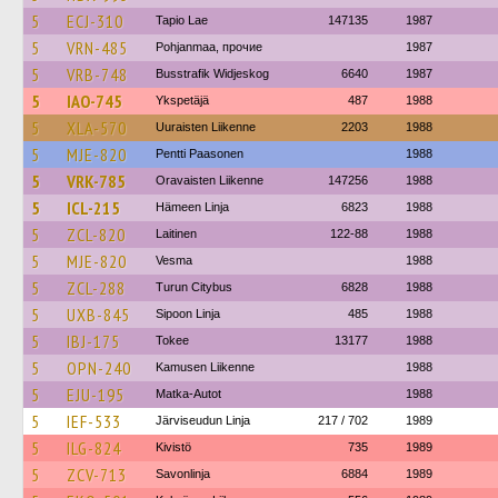
5
ECJ-310
Tapio Lae
147135
1987
5
VRN-485
Pohjanmaa, прочие
1987
5
VRB-748
Busstrafik Widjeskog
6640
1987
5
IAO-745
Ykspetäjä
487
1988
5
XLA-570
Uuraisten Liikenne
2203
1988
5
MJE-820
Pentti Paasonen
1988
5
VRK-785
Oravaisten Liikenne
147256
1988
5
ICL-215
Hämeen Linja
6823
1988
5
ZCL-820
Laitinen
122-88
1988
5
MJE-820
Vesma
1988
5
ZCL-288
Turun Citybus
6828
1988
5
UXB-845
Sipoon Linja
485
1988
5
IBJ-175
Tokee
13177
1988
5
OPN-240
Kamusen Liikenne
1988
5
EJU-195
Matka-Autot
1988
5
IEF-533
Järviseudun Linja
217 / 702
1989
5
ILG-824
Kivistö
735
1989
5
ZCV-713
Savonlinja
6884
1989