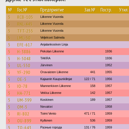
№
Гос.№
Предприятие
Зав.№
Постр.
Утил.
5
RCB-105
Liikenne Vuorela
5
RNL-445
Liikenne Vuorela
5
TFT-255
Liikenne Vuorela
5
LML-50
Veljekset Salmela
5
EFE-617
Anjalankosken Linja
5
H-3886
Pekolan Liikenne
1936
5
H-5048
TAKRA
1936
5
UL-550
Järvinen
1952
5
YF-290
Oravaisten Liikenne
441
1955
5
OE-5
Kajaanin Kaupunkilinjat
122 / 71
1956
5
IO-78
Mannerkiven Liikenne
158
1957
5
HA-771
Vekka Liikenne
142
1957
5
UM-399
Koskinen
189
1957
5
OM-5
Nevakivi
1958
5
RI-802
Toimi Vento
471 / 71
1959
5
OU-899
Kyllonen
536
1959
5
TO-643
Разные города
131 / 76
1959