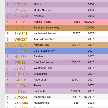
5
OTL-757
Mobus
2006
5
IAY-576
Matka-Niinimäki
2006
5
AXG-898
Nevakivi
2006
5
JJT-305
Nobina Finland
3663
06.2006
5
YIN-937
Sudhomin Liikenne Ay
10.2006
5
ZNY-745
Kauhavan Liikenne
30307
2007
5
VVB-237
Tilausliikenne Are
2007
5
SBY-173
Åbergin Linja
221-07
2007
5
RPG-188
L-l. J. Salonen Oy
2007
5
MJI-672
Satabus
2007
5
CYP-55
Pukkilan Liikenne
332-07
2007
5
IJZ-825
Westendin Linja
2007
5
NHM-102
Viitasaaren
2007
5
JGX-805
Andersson
229-07
2007
5
HJI-756
Tokee
2007
5
IOJ-366
Paakinaho
136059
2007
5
XEY-554
Niemisen Linjat
294-07
07.2007
5
YKG-504
Mynäliikenne
3867
2008