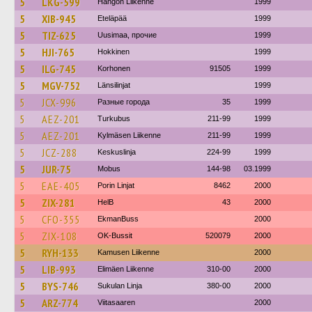
5
LKG-599
Hangon Liikenne
1999
5
XIB-945
Eteläpää
1999
5
TIZ-625
Uusimaa, прочие
1999
5
HJI-765
Hokkinen
1999
5
ILG-745
Korhonen
91505
1999
5
MGV-752
Länsilinjat
1999
5
JCX-996
Разные города
35
1999
5
AEZ-201
Turkubus
211-99
1999
5
AEZ-201
Kylmäsen Liikenne
211-99
1999
5
JCZ-288
Keskuslinja
224-99
1999
5
JUR-75
Mobus
144-98
03.1999
5
EAE-405
Porin Linjat
8462
2000
5
ZIX-281
HelB
43
2000
5
CFO-355
EkmanBuss
2000
5
ZIX-108
OK-Bussit
520079
2000
5
RYH-133
Kamusen Liikenne
2000
5
LIB-993
Elimäen Liikenne
310-00
2000
5
BYS-746
Sukulan Linja
380-00
2000
5
ARZ-774
Viitasaaren
2000