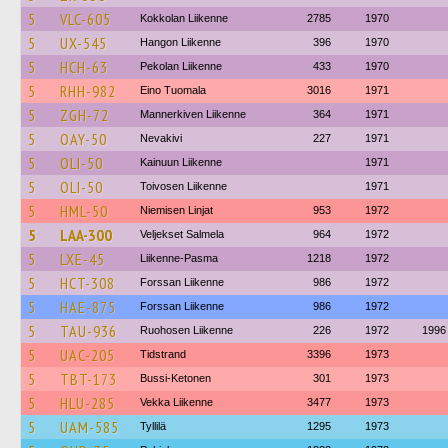
5
VLC-605
Kokkolan Liikenne
2785
1970
5
UX-545
Hangon Liikenne
396
1970
5
HCH-63
Pekolan Liikenne
433
1970
5
RHH-982
Eino Tuomala
3016
1971
5
ZGH-72
Mannerkiven Liikenne
364
1971
5
OAY-50
Nevakivi
227
1971
5
OLI-50
Kainuun Liikenne
1971
5
OLI-50
Toivosen Liikenne
1971
5
HML-50
Niemisen Linjat
953
1972
5
LAA-300
Veljekset Salmela
964
1972
5
LXE-45
Liikenne-Pasma
1218
1972
5
HCT-308
Forssan Liikenne
986
1972
5
HAE-875
Forssan Liikenne
986
1972
5
TAU-936
Ruohosen Liikenne
226
1972
1996
5
UAC-205
Tidstrand
3396
1973
5
TBT-173
Bussi-Ketonen
301
1973
5
HLU-285
Vekka Liikenne
3477
1973
5
UAM-585
Tyllilä
1295
1973