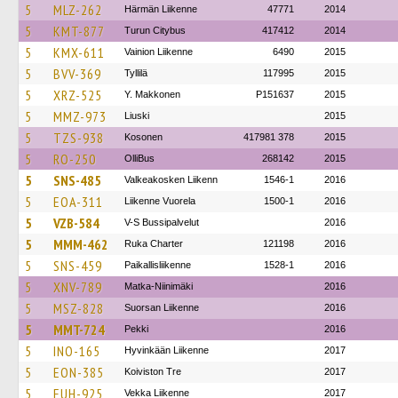
5
MLZ-262
Härmän Liikenne
47771
2014
5
KMT-877
Turun Citybus
417412
2014
5
KMX-611
Vainion Liikenne
6490
2015
5
BVV-369
Tyllilä
117995
2015
5
XRZ-525
Y. Makkonen
P151637
2015
5
MMZ-973
Liuski
2015
5
TZS-938
Kosonen
417981 378
2015
5
RO-250
OlliBus
268142
2015
5
SNS-485
Valkeakosken Liikenn
1546-1
2016
5
EOA-311
Liikenne Vuorela
1500-1
2016
5
VZB-584
V-S Bussipalvelut
2016
5
MMM-462
Ruka Charter
121198
2016
5
SNS-459
Paikallisliikenne
1528-1
2016
5
XNV-789
Matka-Niinimäki
2016
5
MSZ-828
Suorsan Liikenne
2016
5
MMT-724
Pekki
2016
5
INO-165
Hyvinkään Liikenne
2017
5
EON-385
Koiviston Tre
2017
5
EUH-925
Vekka Liikenne
2017