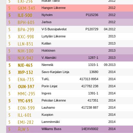
5
EXI-256
Rukan Taksi
2012
5
GKM-343
Hangon Liikenne
2012
5
ILE-500
Nyholm
P115236
2012
5
BPH-605
Jarbus
2012
5
BPA-299
V-S Bussipalvelut
P120729
04.2012
5
XXC-998
Lyttylän Liikenne
2013
5
LLN-851
Kutilan
2013
5
NJH-100
Hokkinen
2013
5
NLX-942
V. Alamäki
1287-1
2013
5
NJE-465
Niemelä
1315-1
09.2013
5
XVP-132
Savo-Karjalan Linja
13680
2014
5
ENA-735
TuKL
417313 8954
2014
5
OUN-397
Porin Linjat
417782 238
2014
5
MMC-295
Ingves
1391-1
2014
5
YYC-695
Pekolan Liikenne
417351
2014
5
EON-399
Lauhamo
417238 887
2014
5
ILL-601
Kuopion
2014
5
EMJ-282
Lamminmäki
2014
5
ÅLW 5
Williams Buss
14EXV0002
2014