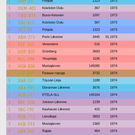
5
OHP-35
Pohjola
1323
1973
5
OKM-405
Koiviston Oulu
367
1973
5
TBO-833
Bussi-Ketonen
1097
1973
5
OAL-612
Koiviston Oulu
367
1973
5
OCC-25
Pohjola
1323
1973
5
ABH-275
Porin Liikenne
3445
01.1973
5
UCE-305
Ventoniemi
516
1974
5
UOP-805
Grönberg
3693
1974
5
HCC-294
Ykspetäjä
1195
1974
5
HGN-806
Mustajärven
145065
1974
5
UKP-803
Разные города
3732
1974
5
XAR-557
Töysän Linja
1188
1974
5
HBX-995
Elorannan Liikenne
3676
1974
5
UCB-577
ETELA-SLL
145164
1974
5
RBE-920
Jokisen Liikenne
1239
1974
5
VBC-791
Kauhavan Liikenne
415
1974
5
HCN-775
Länsilinjat
3853
1974
5
HCB-333
Mustajärven
1360
1974
5
UBR-361
Rajala
464
1974