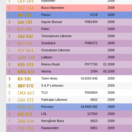
5
CKV-369
Rytkönen
2008
5
EEZ-544
Bussi-Manninen
2008
5
RAI-605
Paunu
6718
2008
5
UAI-705
Ingves Bussar
P081454
2008
5
BJY-491
Pekki
2008
5
OAZ-842
Toreniuksen Liikenne
2008
5
NIC-763
Svanbäck
P080372
2008
5
VSY-964
Oravaisten Liikenne
2008
5
GKM-348
Laitinen
2008
5
KRS-555
Reissu Ruoti
P077750
01.2008
5
KMG-626
Vesma
3784
05.2008
5
RJI-301
Toimi Vento
414293 646
2009
5
XNY-970
S & P Lehtonen
2009
5
CMX-665
TLO
P093604
2009
5
LOH-333
Pakkalan Liikenne
6822
2009
5
NKK-561
Porvoon
414469 692
2009
5
GIS-121
LSL
117503
2009
5
ZNA-604
Norrgårds Buss
6823
2009
5
OVC-392
Rautaveden
6851
2009