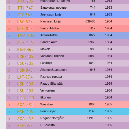
5
XHK-205
Keski-Suomi, прочие
788
1983
5
TTJ-747
Satakunta, прочие
744
1983
5
SEC-365
Joensuun Linja
847
1983
5
HSC-524
Niemisen Linjat
639-83
1984
5
KLE-915
Savon Matka
6117
1984
5
TVM-805
Artturi Anttila
1027
1984
5
ATR-755
Saaren Auto
5968
1984
5
BGN-465
Mäkela
989
1984
5
URP-405
Vantaan Liikenne
5889
1984
5
USU-205
Lähilinjat
1049
1984
5
HSR-845
Alhonen&Lastunen
943
1984
5
LAT-774
Разные города
1984
5
USH-805
Paavo Sillanpää
1984
5
USH-805
Ventoniemi
1984
5
HTB-100
Itkonen
1984
5
AXA-881
Wasabus
1066
1985
5
EAE-405
Porin Linjat
1146
1985
5
AXA-652
Ragnar Norrgård
11915
1985
5
XLE-397
P. Koivisto
1985