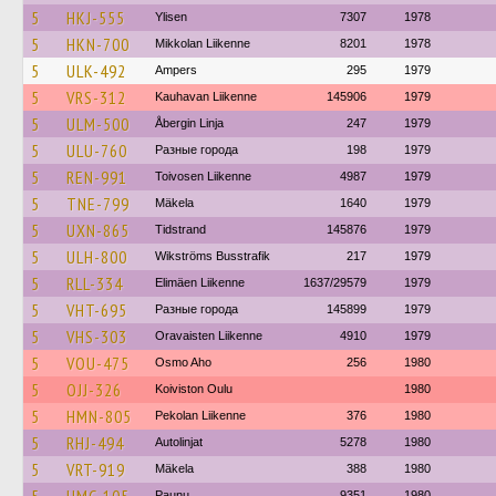
5
HKJ-555
Ylisen
7307
1978
5
HKN-700
Mikkolan Liikenne
8201
1978
5
ULK-492
Ampers
295
1979
5
VRS-312
Kauhavan Liikenne
145906
1979
5
ULM-500
Åbergin Linja
247
1979
5
ULU-760
Разные города
198
1979
5
REN-991
Toivosen Liikenne
4987
1979
5
TNE-799
Mäkela
1640
1979
5
UXN-865
Tidstrand
145876
1979
5
ULH-800
Wikströms Busstrafik
217
1979
5
RLL-334
Elimäen Liikenne
1637/29579
1979
5
VHT-695
Разные города
145899
1979
5
VHS-303
Oravaisten Liikenne
4910
1979
5
VOU-475
Osmo Aho
256
1980
5
OJJ-326
Koiviston Oulu
1980
5
HMN-805
Pekolan Liikenne
376
1980
5
RHJ-494
Autolinjat
5278
1980
5
VRT-919
Mäkela
388
1980
Paunu
9351
1980