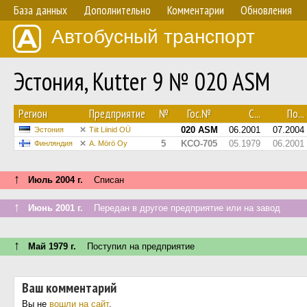
База данных
Дополнительно
Комментарии
Обновления
Автобусный транспорт
Эстония, Kutter 9 № 020 ASM
Регион
Предприятие
№
Гос.№
С...
По...
020 ASM
06.2001
07.2004
Эстония
Tiit Liinid OÜ
5
KCO-705
05.1979
06.2001
Финляндия
A. Mörö Oy
↑
Июль 2004 г.
Списан
↑
Июнь 2001 г.
Передан в другое предприятие или на завод
↑
Май 1979 г.
Поступил на предприятие
Ваш комментарий
Вы не
вошли на сайт
.