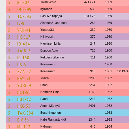
5
RI-802
Toimi Vento
471 / 71
1959
5
OU-899
Kyllonen
536
1959
5
TO-643
Разные города
131 / 76
1959
5
IV-8
Alhonen&Lastunen
264
1959
5
VRH-41
Ykspetäjä
339
1960
5
HC-617
Niinivuori
370
1960
5
IÖ-664
Niemisen Linjat
247
1960
5
AÄ-815
Espoon Auto
720
1960
5
IE-168
Pekolan Liikenne
311
1960
5
US-5
Korsisaari
1960
5
XZA-52
Koivuranta
916
1961
12.1974
5
HAY-33
Ylisen
2206
1962
5
SO-829
Enon
2254
1962
5
HCT-85
Hämeen Linja
1169
1962
5
HBT-32
Paunu
2214
1962
5
HCC-33
Anton Mäntylä
2401
1962
5
TAX-584
Bussi-Ketonen
1963
5
EIV-36
Kalle Rantasärkkä
1344
1963
5
MJ-113
Kyllonen
446
1964