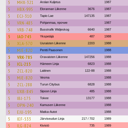
5
MHX-321
Arolan Kuljetus
1987
5
HBX-995
Elorannan Liikenne
3676
1987
5
ECJ-310
Tapio Lae
147135
1987
5
VRN-485
Pohjanmaa, прочие
1987
5
VRB-748
Busstrafik Widjeskog
6640
1987
5
IAO-745
Ykspetäjä
487
1988
5
XLA-570
Uuraisten Liikenne
2203
1988
5
MJE-820
Pentti Paasonen
1988
5
VRK-785
Oravaisten Liikenne
147256
1988
5
ICL-215
Hämeen Linja
6823
1988
5
ZCL-820
Laitinen
122-88
1988
5
MJE-820
Vesma
1988
5
ZCL-288
Turun Citybus
6828
1988
5
UXB-845
Sipoon Linja
485
1988
5
IBJ-175
Tokee
13177
1988
5
OPN-240
Kamusen Liikenne
1988
5
EJU-195
Matka-Autot
1988
5
IEF-533
Järviseudun Linja
217 / 702
1989
5
ILG-824
Kivistö
735
1989