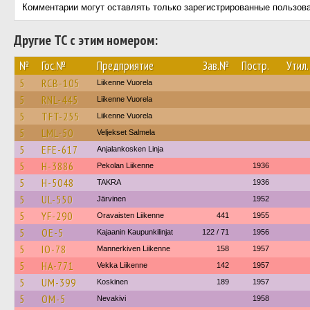
Комментарии могут оставлять только зарегистрированные пользов
Другие ТС с этим номером:
№
Гос.№
Предприятие
Зав.№
Постр.
Утил.
5
RCB-105
Liikenne Vuorela
5
RNL-445
Liikenne Vuorela
5
TFT-255
Liikenne Vuorela
5
LML-50
Veljekset Salmela
5
EFE-617
Anjalankosken Linja
5
H-3886
Pekolan Liikenne
1936
5
H-5048
TAKRA
1936
5
UL-550
Järvinen
1952
5
YF-290
Oravaisten Liikenne
441
1955
5
OE-5
Kajaanin Kaupunkilinjat
122 / 71
1956
5
IO-78
Mannerkiven Liikenne
158
1957
5
HA-771
Vekka Liikenne
142
1957
5
UM-399
Koskinen
189
1957
5
OM-5
Nevakivi
1958