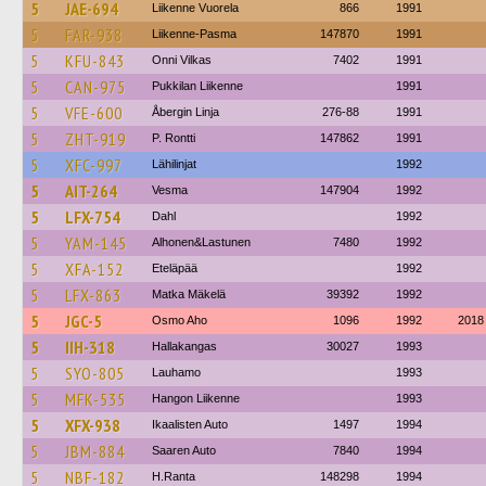
5
JAE-694
Liikenne Vuorela
866
1991
5
FAR-938
Liikenne-Pasma
147870
1991
5
KFU-843
Onni Vilkas
7402
1991
5
CAN-975
Pukkilan Liikenne
1991
5
VFE-600
Åbergin Linja
276-88
1991
5
ZHT-919
P. Rontti
147862
1991
5
XFC-997
Lähilinjat
1992
5
AIT-264
Vesma
147904
1992
5
LFX-754
Dahl
1992
5
YAM-145
Alhonen&Lastunen
7480
1992
5
XFA-152
Eteläpää
1992
5
LFX-863
Matka Mäkelä
39392
1992
5
JGC-5
Osmo Aho
1096
1992
2018
5
IIH-318
Hallakangas
30027
1993
5
SYO-805
Lauhamo
1993
5
MFK-535
Hangon Liikenne
1993
5
XFX-938
Ikaalisten Auto
1497
1994
5
JBM-884
Saaren Auto
7840
1994
5
NBF-182
H.Ranta
148298
1994