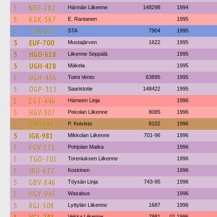
5
NBF-182
Härmän Liikenne
148298
1994
5
KGK-567
E. Rantanen
1995
5
TGN-873
STA
7904
1995
5
EUF-700
Mustajärven
1622
1995
5
HGO-618
Liikenne Seppälä
1995
5
UGH-428
Mäkela
1995
5
UGH-436
Toimi Vento
63895
1995
5
OGP-315
Saaristotie
148422
1995
5
EGT-446
Hämeen Linja
1996
5
HGV-307
Pekolan Liikenne
8085
1996
5
UAI-586
P. Koivisto
8102
1996
5
IGK-981
Mikkolan Liikenne
701-96
1996
5
EGV-171
Pohjolan Matka
1996
5
TGO-701
Toreniuksen Liikenne
1996
5
JBU-622
Koskinen
1996
5
GBV-846
Töysän Linja
743-95
1996
5
HGY-945
Wasabus
1996
5
RGJ-508
Lyttylän Liikenne
1687
1996
Vekka Liikenne
7981
01.1996