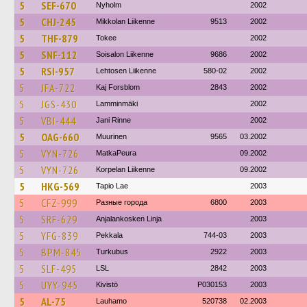
5
SEF-670
Nyholm
2002
5
CHJ-245
Mikkolan Liikenne
9513
2002
5
THF-879
Tokee
2002
5
SNF-112
Soisalon Liikenne
9686
2002
5
RSI-957
Lehtosen Liikenne
580-02
2002
5
JFA-722
Kaj Forsblom
2843
2002
5
JGS-430
Lamminmäki
2002
5
VBI-444
Jani Rinne
2002
5
OAG-660
Muurinen
9565
03.2002
5
VYN-726
MatkaPeura
09.2002
5
VYN-726
Korpelan Liikenne
09.2002
5
HKG-569
Tapio Lae
2003
5
CFZ-999
Разные города
6800
2003
5
SRF-629
Anjalankosken Linja
2003
5
YFG-839
Pekkala
744-03
2003
5
BPM-845
Turkubus
2922
2003
5
SLF-495
LSL
2842
2003
5
UYY-945
Kivistö
P030153
2003
5
AL-75
Lauhamo
520738
02.2003