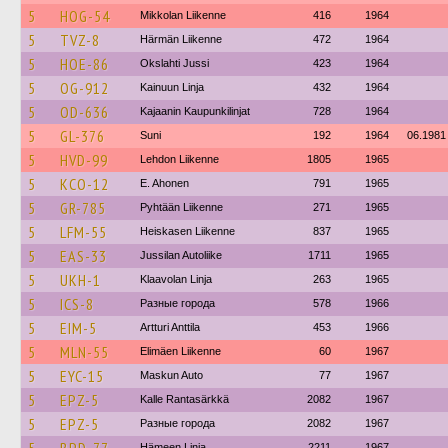
5
HOG-54
Mikkolan Liikenne
416
1964
5
TVZ-8
Härmän Liikenne
472
1964
5
HOE-86
Okslahti Jussi
423
1964
5
OG-912
Kainuun Linja
432
1964
5
OD-636
Kajaanin Kaupunkilinjat
728
1964
5
GL-376
Suni
192
1964
06.1981
5
HVD-99
Lehdon Liikenne
1805
1965
5
KCO-12
E. Ahonen
791
1965
5
GR-785
Pyhtään Liikenne
271
1965
5
LFM-55
Heiskasen Liikenne
837
1965
5
EAS-33
Jussilan Autoliike
1711
1965
5
UKH-1
Klaavolan Linja
263
1965
5
ICS-8
Разные города
578
1966
5
EIM-5
Artturi Anttila
453
1966
5
MLN-55
Elimäen Liikenne
60
1967
5
EYC-15
Maskun Auto
77
1967
5
EPZ-5
Kalle Rantasärkkä
2082
1967
5
EPZ-5
Разные города
2082
1967
Hämeen Linja
2211
1967