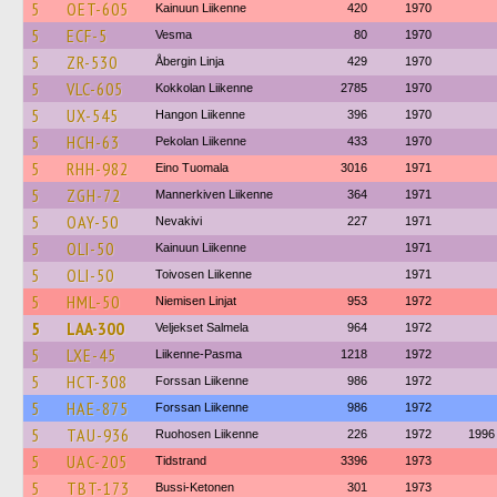
5
OET-605
Kainuun Liikenne
420
1970
5
ECF-5
Vesma
80
1970
5
ZR-530
Åbergin Linja
429
1970
5
VLC-605
Kokkolan Liikenne
2785
1970
5
UX-545
Hangon Liikenne
396
1970
5
HCH-63
Pekolan Liikenne
433
1970
5
RHH-982
Eino Tuomala
3016
1971
5
ZGH-72
Mannerkiven Liikenne
364
1971
5
OAY-50
Nevakivi
227
1971
5
OLI-50
Kainuun Liikenne
1971
5
OLI-50
Toivosen Liikenne
1971
5
HML-50
Niemisen Linjat
953
1972
5
LAA-300
Veljekset Salmela
964
1972
5
LXE-45
Liikenne-Pasma
1218
1972
5
HCT-308
Forssan Liikenne
986
1972
5
HAE-875
Forssan Liikenne
986
1972
5
TAU-936
Ruohosen Liikenne
226
1972
1996
5
UAC-205
Tidstrand
3396
1973
5
TBT-173
Bussi-Ketonen
301
1973