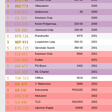
5
BYS-746
5
ARZ-774
Viitasaaren
2000
5
EYG-815
Andersson
95
2000
5
CIJ-225
Koiviston Oulu
2000
5
CCS-585
Keski-Pohjanmaa
320-00
2000
5
XIB-985
Joensuun Linja
330-00
2000
5
RPR-726
Rukahuolto
9475
2001
5
NEP-955
Luopioisten Linja
456-01
2001
5
BYS-723
Varsinais-Suomi
380-00
2001
5
ELX-955
Koiviston Oulu
8581
2001
5
UHI-860
Kutilan
2001
5
UAI-675
PS-Bussi
2402
2001
5
GEJ-208
ML-Charter
2001
5
THF-515
OlliBus
9618
2002
5
XJF-479
Y. Makkonen
9680
2002
5
UJI-242
Koivuranta
P010182
2002
5
HYU-141
Niskanen
2002
5
ILA-446
TLO
S010303
2002
5
EZH-783
Liikenne Rajala
63908
2002