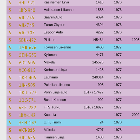
5
HHL-921
Kasiniemen Linja
1416
1976
5
LBR-940
Heiskasen Liikenne
1553
1976
5
AJL-745
Saaren Auto
4394
1976
5
AJL-745
Turun Citybus
4394
1976
5
AJC-205
Espoon Auto
4292
1976
5
SBU-422
Pielisen
145464
1976
1993
5
UMR-626
Toivosen Liikenne
4400
1977
5
OEN-333
Kyllonen
4471
1977
5
VJO-505
Mäkela
145575
1977
5
XCC-815
Korhosen Linjat
1423
1977
5
TKR-405
Lauhamo
240314
1977
5
UJN-505
Pukkilan Liikenne
995
1977
5
TKU-773
Porin Linja-auto
1517 / 17477
1977
5
UOC-771
Bussi-Ketonen
902
1977
5
AKE-282
TTS Turku
1516 / 16877
1977
5
LBX-142
Kuusela
1977
2002
5
HKN-142
U. T. Tuomi
24
1978
5
AKT-813
Mäkela
4707
1978
5
HJP-655
Hämeen Linja
1488
1978