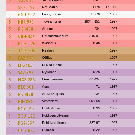
5
VGL-781
5
SKZ-655
Net-Matkat
1778
12.1996
5
GGU-952
Lappi, прочие
10778
1997
5
NBR-971
Töysän Linja
1834 / 151
1997
5
RKI-888
Arpeco
234
1997
5
GBN-424
Rautalammin Auto
815-97
1997
5
BOH-926
Wasabus
1948
1997
5
TGP-505
Raahen
1997
5
BAZ-550
OlliBus
1997
5
EIK-305
Koiviston Oulu
1997
5
VAZ-997
Rytkönen
1828
1997
5
MGZ-786
Oras Liikenne
223424
1997
5
BZC-601
Astor
71
1997
5
RKI-888
Arolan Kuljetus
234
1997
5
HIF-895
Ventoniemi
148668
1997
5
HOY-915
Haldin&Rose
1939
1997
5
ZGU-122
Kokkolan Liikenne
4
1997
5
RGS-597
Pohjolan Liikenne
837-97
1997
5
OGS-877
Niemelä
1829
1997