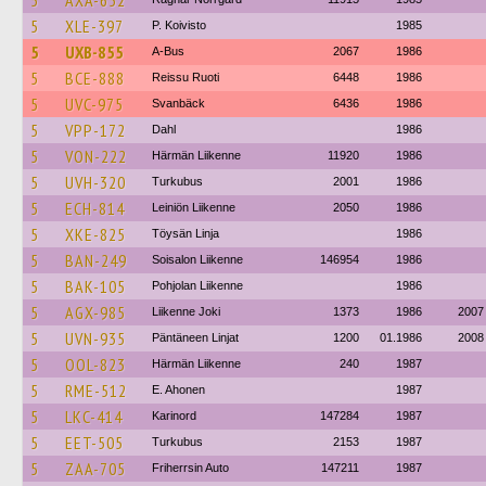
5
AXA-652
5
XLE-397
P. Koivisto
1985
5
UXB-855
A-Bus
2067
1986
5
BCE-888
Reissu Ruoti
6448
1986
5
UVC-975
Svanbäck
6436
1986
5
VPP-172
Dahl
1986
5
VON-222
Härmän Liikenne
11920
1986
5
UVH-320
Turkubus
2001
1986
5
ECH-814
Leiniön Liikenne
2050
1986
5
XKE-825
Töysän Linja
1986
5
BAN-249
Soisalon Liikenne
146954
1986
5
BAK-105
Pohjolan Liikenne
1986
5
AGX-985
Liikenne Joki
1373
1986
2007
5
UVN-935
Päntäneen Linjat
1200
01.1986
2008
5
OOL-823
Härmän Liikenne
240
1987
5
RME-512
E. Ahonen
1987
5
LKC-414
Karinord
147284
1987
5
EET-505
Turkubus
2153
1987
5
ZAA-705
Friherrsin Auto
147211
1987