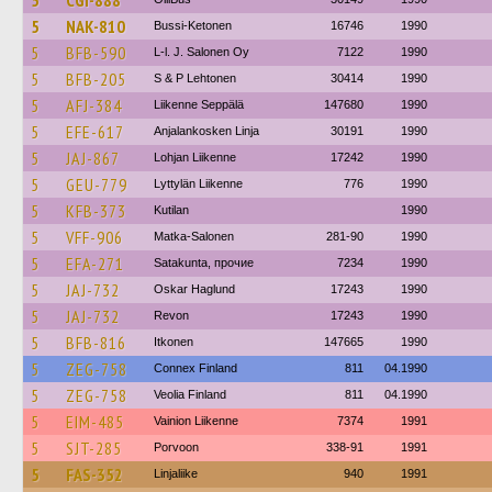
5
CGI-888
5
NAK-810
Bussi-Ketonen
16746
1990
5
BFB-590
L-l. J. Salonen Oy
7122
1990
5
BFB-205
S & P Lehtonen
30414
1990
5
AFJ-384
Liikenne Seppälä
147680
1990
5
EFE-617
Anjalankosken Linja
30191
1990
5
JAJ-867
Lohjan Liikenne
17242
1990
5
GEU-779
Lyttylän Liikenne
776
1990
5
KFB-373
Kutilan
1990
5
VFF-906
Matka-Salonen
281-90
1990
5
EFA-271
Satakunta, прочие
7234
1990
5
JAJ-732
Oskar Haglund
17243
1990
5
JAJ-732
Revon
17243
1990
5
BFB-816
Itkonen
147665
1990
5
ZEG-758
Connex Finland
811
04.1990
5
ZEG-758
Veolia Finland
811
04.1990
5
EIM-485
Vainion Liikenne
7374
1991
5
SJT-285
Porvoon
338-91
1991
5
FAS-352
Linjaliike
940
1991