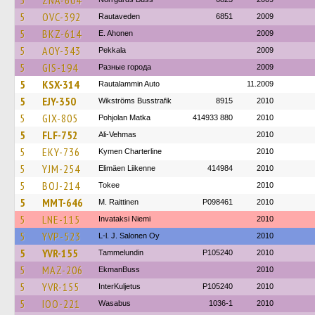
5
ZNA-604
5
OVC-392
Rautaveden
6851
2009
5
BKZ-614
E. Ahonen
2009
5
AOY-343
Pekkala
2009
5
GIS-194
Разные города
2009
5
KSX-314
Rautalammin Auto
11.2009
5
EJY-350
Wikströms Busstrafik
8915
2010
5
GIX-805
Pohjolan Matka
414933 880
2010
5
FLF-752
Ali-Vehmas
2010
5
EKY-736
Kymen Charterline
2010
5
YJM-254
Elimäen Liikenne
414984
2010
5
BOJ-214
Tokee
2010
5
MMT-646
M. Raittinen
P098461
2010
5
LNE-115
Invataksi Niemi
2010
5
YVP-523
L-l. J. Salonen Oy
2010
5
YVR-155
Tammelundin
P105240
2010
5
MAZ-206
EkmanBuss
2010
5
YVR-155
InterKuljetus
P105240
2010
5
IOO-221
Wasabus
1036-1
2010