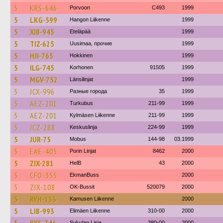
5
KRS-646
Porvoon
C493
1999
5
LKG-599
Hangon Liikenne
1999
5
XIB-945
Eteläpää
1999
5
TIZ-625
Uusimaa, прочие
1999
5
HJI-765
Hokkinen
1999
5
ILG-745
Korhonen
91505
1999
5
MGV-752
Länsilinjat
1999
5
JCX-996
Разные города
35
1999
5
AEZ-201
Turkubus
211-99
1999
5
AEZ-201
Kylmäsen Liikenne
211-99
1999
5
JCZ-288
Keskuslinja
224-99
1999
5
JUR-75
Mobus
144-98
03.1999
5
EAE-405
Porin Linjat
8462
2000
5
ZIX-281
HelB
43
2000
5
CFO-355
EkmanBuss
2000
5
ZIX-108
OK-Bussit
520079
2000
5
RYH-133
Kamusen Liikenne
2000
5
LIB-993
Elimäen Liikenne
310-00
2000
Sukulan Linja
380-00
2000