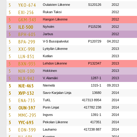
5
YKO-674
Oulaisten Liikenne
S120126
2012
5
EXI-256
Rukan Taksi
2012
5
GKM-343
Hangon Liikenne
2012
5
ILE-500
Nyholm
P115236
2012
5
BPH-605
Jarbus
2012
5
BPA-299
V-S Bussipalvelut
P120729
04.2012
5
XXC-998
Lyttylän Liikenne
2013
5
LLN-851
Kutilan
2013
5
BXN-935
Lehdon Liikenne
P132347
2013
5
NJH-100
Hokkinen
2013
5
NLX-942
V. Alamäki
1287-1
2013
5
NJE-465
Niemelä
1315-1
09.2013
5
XVP-132
Savo-Karjalan Linja
13680
2014
5
ENA-735
TuKL
417313 8954
2014
5
OUN-397
Porin Linjat
417782 238
2014
5
MMC-295
Ingves
1391-1
2014
5
YYC-695
Pekolan Liikenne
417351
2014
5
EON-399
Lauhamo
417238 887
2014
Kuopion
2014