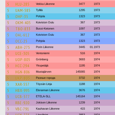
5
HLU-285
Vekka Liikenne
3477
1973
5
UAM-585
Tyllilä
1295
1973
5
OHP-35
Pohjola
1323
1973
5
OKM-405
Koiviston Oulu
367
1973
5
TBO-833
Bussi-Ketonen
1097
1973
5
OAL-612
Koiviston Oulu
367
1973
5
OCC-25
Pohjola
1323
1973
5
ABH-275
Porin Liikenne
3445
01.1973
5
UCE-305
Ventoniemi
516
1974
5
UOP-805
Grönberg
3693
1974
5
HCC-294
Ykspetäjä
1195
1974
5
HGN-806
Mustajärven
145065
1974
5
UKP-803
Разные города
3732
1974
5
XAR-557
Töysän Linja
1188
1974
5
HBX-995
Elorannan Liikenne
3676
1974
5
UCB-577
ETELA-SLL
145164
1974
5
RBE-920
Jokisen Liikenne
1239
1974
5
VBC-791
Kauhavan Liikenne
415
1974
Länsilinjat
3853
1974