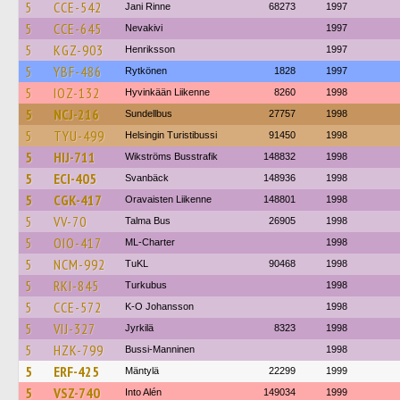
5
CCE-542
Jani Rinne
68273
1997
5
CCE-645
Nevakivi
1997
5
KGZ-903
Henriksson
1997
5
YBF-486
Rytkönen
1828
1997
5
IOZ-132
Hyvinkään Liikenne
8260
1998
5
NCJ-216
Sundellbus
27757
1998
5
TYU-499
Helsingin Turistibussi
91450
1998
5
HIJ-711
Wikströms Busstrafik
148832
1998
5
ECI-405
Svanbäck
148936
1998
5
CGK-417
Oravaisten Liikenne
148801
1998
5
VV-70
Talma Bus
26905
1998
5
OIO-417
ML-Charter
1998
5
NCM-992
TuKL
90468
1998
5
RKI-845
Turkubus
1998
5
CCE-572
K-O Johansson
1998
5
VIJ-327
Jyrkilä
8323
1998
5
HZK-799
Bussi-Manninen
1998
5
ERF-425
Mäntylä
22299
1999
5
VSZ-740
Into Alén
149034
1999