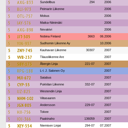
5
AXG-833
Sundellbus
294
2006
5
BLI-973
Peimarin Liikenne
2006
5
OTL-757
Mobus
2006
5
IAY-576
Matka-Niinimäki
2006
5
AXG-898
Nevakivi
2006
5
JJT-305
Nobina Finland
3663
06.2006
5
YIN-937
Sudhomin Liikenne Ay
10.2006
5
ZNY-745
Kauhavan Liikenne
30307
2007
5
VVB-237
Tilausliikenne Are
2007
5
SBY-173
Åbergin Linja
221-07
2007
5
RPG-188
L-l. J. Salonen Oy
2007
5
MJI-672
Satabus
2007
5
CYP-55
Pukkilan Liikenne
332-07
2007
5
IJZ-825
Westendin Linja
2007
5
NHM-102
Viitasaaren
2007
5
JGX-805
Andersson
229-07
2007
5
HJI-756
Tokee
2007
5
IOJ-366
Paakinaho
136059
2007
5
XEY-554
Niemisen Linjat
294-07
07.2007