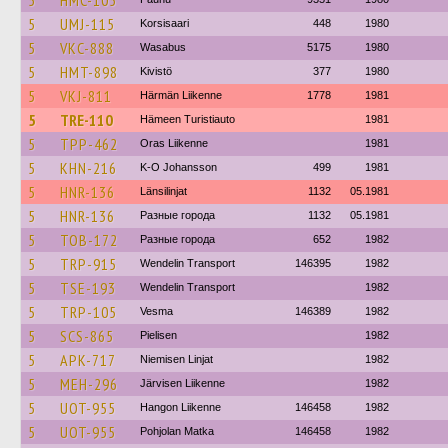
5
HMC-105
5
UMJ-115
Korsisaari
448
1980
5
VKC-888
Wasabus
5175
1980
5
HMT-898
Kivistö
377
1980
5
VKJ-811
Härmän Liikenne
1778
1981
5
TRE-110
Hämeen Turistiauto
1981
5
TPP-462
Oras Liikenne
1981
5
KHN-216
K-O Johansson
499
1981
5
HNR-136
Länsilinjat
1132
05.1981
5
HNR-136
Разные города
1132
05.1981
5
TOB-172
Разные города
652
1982
5
TRP-915
Wendelin Transport
146395
1982
5
TSE-193
Wendelin Transport
1982
5
TRP-105
Vesma
146389
1982
5
SCS-865
Pielisen
1982
5
APK-717
Niemisen Linjat
1982
5
MEH-296
Järvisen Liikenne
1982
5
UOT-955
Hangon Liikenne
146458
1982
5
UOT-955
Pohjolan Matka
146458
1982