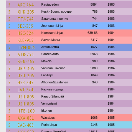
5
ARC-764
Rautaveden
5894
1983
5
XHK-205
Keski-Suomi, прочие
788
1983
5
TTJ-747
Satakunta, прочие
744
1983
5
SEC-365
Joensuun Linja
847
1983
5
HSC-524
Niemisen Linjat
639-83
1984
5
KLE-915
Savon Matka
6117
1984
5
TVM-805
Artturi Anttila
1027
1984
5
ATR-755
Saaren Auto
5968
1984
5
BGN-465
Mäkela
989
1984
5
URP-405
Vantaan Liikenne
5889
1984
5
USU-205
Lähilinjat
1049
1984
5
HSR-845
Alhonen&Lastunen
943
1984
5
LAT-774
Разные города
1984
5
USH-805
Paavo Sillanpää
1984
5
USH-805
Ventoniemi
1984
5
HTB-100
Itkonen
1984
5
AXA-881
Wasabus
1066
1985
5
EAE-405
Porin Linjat
1146
1985
Ragnar Norrgård
11915
1985