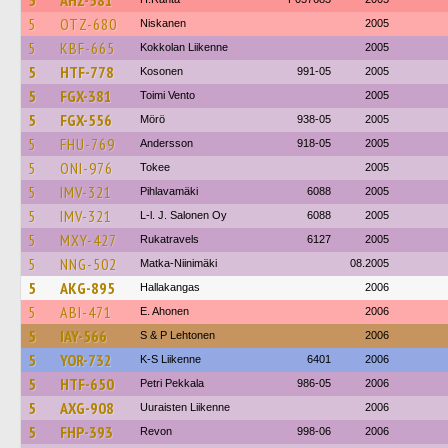
5
AHZ-581
5
OTZ-680
Niskanen
2005
5
KBF-665
Kokkolan Liikenne
2005
5
HTF-778
Kosonen
991-05
2005
5
FGX-381
Toimi Vento
2005
5
FGX-556
Mörö
938-05
2005
5
FHU-769
Andersson
918-05
2005
5
ONI-976
Tokee
2005
5
IMV-321
Pihlavamäki
6088
2005
5
IMV-321
L-l. J. Salonen Oy
6088
2005
5
MXY-427
Rukatravels
6127
2005
5
NNG-502
Matka-Niinimäki
08.2005
5
AKG-895
Hallakangas
2006
5
ABI-471
E. Ahonen
2006
5
IAY-566
S & P Lehtonen
2006
5
YOR-732
K-S Liikenne
6401
2006
5
HTF-650
Petri Pekkala
986-05
2006
5
AXG-908
Uuraisten Liikenne
2006
5
FHP-393
Revon
998-06
2006