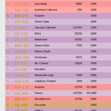
5
ZCV-713
Savonlinja
6884
1989
5
EKO-501
Kylmäsen Liikenne
556
1989
5
MJP-678
Kuopion
1989
5
VTV-303
Vihtori Ojala
1989
5
EIJ-661
Järvisen Liikenne
147454
1989
5
LFC-529
Mörö
30155
1989
5
LFC-529
Makkonen
30155
1989
5
BMU-805
Saaren Auto
7000
1989
5
IER-544
Reissu Ruoti
1989
5
ZEN-204
Korsisaari
6972
1989
5
SJT-830
ML-Charter
15828
1989
5
ICS-947
Nevakivi
1989
5
CAA-120
Westendin Linja
7089
1989
5
CAA-120
Linjebuss Finland
7089
1989
5
MJP-678
Kuopion
13704
02.1989
5
ZEL-468
Paunu
147250
04.1989
5
BFB-424
Mynäliikenne
13786
1990
5
CAL-439
Kurumaa
1990
OlliBus
30149
1990