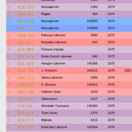
5
HCN-775
5
HCB-333
Mustajärven
1360
1974
5
UBR-361
Rajala
464
1974
5
HBS-828
Mustajärven
145065
1974
5
VUE-377
Mustajärven
145065
1974
5
OON-205
Kainuun Liikenne
4080
1975
5
VKC-615
Korpelan Liikenne
642
1975
5
UCK-983
Разные города
1975
5
XBE-616
Keski-Suomi, прочие
640
1975
5
UCE-983
Hangon Liikenne
145366
1975
5
UEH-736
J. Punkero
240215
1975
1991
5
HRN-175
Vekka Liikenne
4289
1976
5
KBN-301
E. Ahonen
145422
1976
5
HHH-500
Hellsten Soini
1510
1976
5
XBN-942
Viitasaaren
1417
1976
5
TJV-141
Wendelin Transport
145450
1976
5
RBX-534
Toimi Vento
1370
1976
5
VEA-777
Mäkela
4216
1976
5
VNX-305
Kokkolan Liikenne
145454
1976