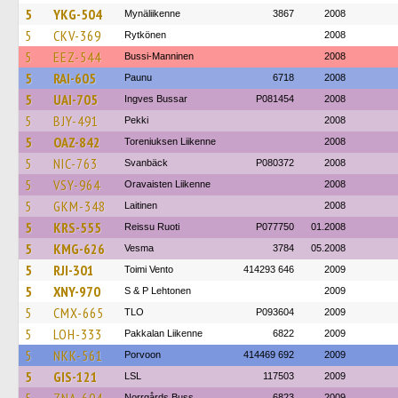
5
YKG-504
Mynäliikenne
3867
2008
5
CKV-369
Rytkönen
2008
5
EEZ-544
Bussi-Manninen
2008
5
RAI-605
Paunu
6718
2008
5
UAI-705
Ingves Bussar
P081454
2008
5
BJY-491
Pekki
2008
5
OAZ-842
Toreniuksen Liikenne
2008
5
NIC-763
Svanbäck
P080372
2008
5
VSY-964
Oravaisten Liikenne
2008
5
GKM-348
Laitinen
2008
5
KRS-555
Reissu Ruoti
P077750
01.2008
5
KMG-626
Vesma
3784
05.2008
5
RJI-301
Toimi Vento
414293 646
2009
5
XNY-970
S & P Lehtonen
2009
5
CMX-665
TLO
P093604
2009
5
LOH-333
Pakkalan Liikenne
6822
2009
5
NKK-561
Porvoon
414469 692
2009
5
GIS-121
LSL
117503
2009
Norrgårds Buss
6823
2009