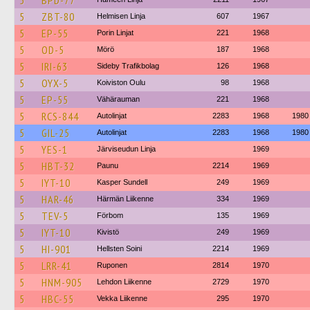
5
BPD-77
5
ZBT-80
Helmisen Linja
607
1967
5
EP-55
Porin Linjat
221
1968
5
OD-5
Mörö
187
1968
5
IRI-63
Sideby Trafikbolag
126
1968
5
OYX-5
Koiviston Oulu
98
1968
5
EP-55
Vähärauman
221
1968
5
RCS-844
Autolinjat
2283
1968
1980
5
GIL-25
Autolinjat
2283
1968
1980
5
YES-1
Järviseudun Linja
1969
5
HBT-32
Paunu
2214
1969
5
IYT-10
Kasper Sundell
249
1969
5
HAR-46
Härmän Liikenne
334
1969
5
TEV-5
Förbom
135
1969
5
IYT-10
Kivistö
249
1969
5
HI-901
Hellsten Soini
2214
1969
5
LRR-41
Ruponen
2814
1970
5
HNM-905
Lehdon Liikenne
2729
1970
5
HBC-55
Vekka Liikenne
295
1970