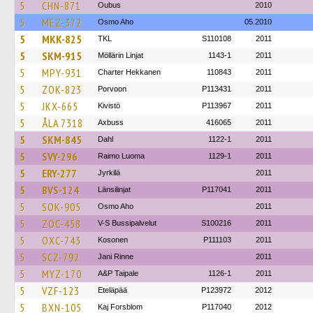
5
CHN-871
Oubus
2010
5
MEZ-372
Osmo Aho
05.2010
5
MKK-825
TKL
S110108
2011
5
SKM-915
Möllärin Linjat
1143-1
2011
5
MPY-931
Charter Hekkanen
110843
2011
5
ZOK-823
Porvoon
P113431
2011
5
JKX-665
Kivistö
P113967
2011
5
ÅLA 7318
Axbuss
416065
2011
5
SKM-845
Dahl
1122-1
2011
5
SVY-296
Raimo Luoma
1129-1
2011
5
ERY-277
Jyrkilä
2011
5
BVS-124
Länsilinjat
P117041
2011
5
SOK-905
Osmo Aho
2011
5
ZOC-458
V-S Bussipalvelut
S100216
2011
5
OXC-743
Kosonen
P111103
2011
5
SCZ-792
Jani Rinne
2011
5
MYZ-170
A&P Taipale
1126-1
2011
5
VZF-123
Eteläpää
P123972
2012
5
BXN-105
Kaj Forsblom
P117040
2012