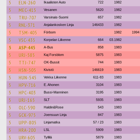
5
ELN-260
Ikaalisten Auto
722
1982
5
MEC-415
Vesanen
5620
1982
5
TRU-707
Varsinais-Suomi
657
1982
5
RNL-371
Anjalankosken Linja
146433
1982
5
TSM-405
Förbom
1982
1994
5
VSC-435
Korpelan Liikenne
664
03.1982
5
ASP-445
A-Bus
858
1983
5
URJ-585
Kaj Forsblom
5875
1983
5
TTJ-747
OK-Bussit
744
1983
5
HSN-505
Kivistö
146619
1983
5
HUN-545
Vekka Liikenne
611-83
1983
5
HPV-716
E. Ahonen
3104
1983
5
HPC-403
Bussi-Manninen
3195
1983
5
URJ-165
SLT
5935
1983
5
OLC-590
Haldin&Rose
543
1983
5
GCK-975
Joensuun Linja
847
1983
5
UPP-805
Linjamatka
57 / 23
1983
5
HRA-200
LSL
5909
1983
5
URV-605
Tyllilä
5879
1983