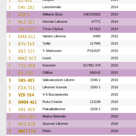
5
ILL-601
5
EMJ-282
Lamminmäki
2014
5
ÅLW 5
Williams Buss
14EXV0002
2014
5
MLZ-262
Härmän Liikenne
47771
2014
5
KMT-877
Turun Citybus
417412
2014
5
KMX-611
Vainion Liikenne
6490
2015
5
BVV-369
Tyllilä
117995
2015
5
XRZ-525
Y. Makkonen
P151637
2015
5
MMZ-973
Liuski
2015
5
TZS-938
Kosonen
417981 378
2015
5
RO-250
OlliBus
268142
2015
5
SNS-485
Valkeakosken Liikenn
1546-1
2016
5
EOA-311
Liikenne Vuorela
1500-1
2016
5
VZB-584
V-S Bussipalvelut
2016
5
MMM-462
Ruka Charter
121198
2016
5
SNS-459
Paikallisliikenne
1528-1
2016
5
XNV-789
Matka-Niinimäki
2016
5
MSZ-828
Suorsan Liikenne
2016
5
MMT-724
Pekki
2016