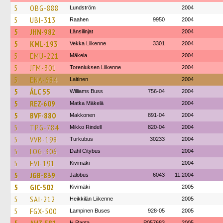
5
OBG-888
Lundström
2004
5
UBI-313
Raahen
9950
2004
5
JHN-982
Länsilinjat
2004
5
KML-193
Vekka Liikenne
3301
2004
5
EMU-221
Mäkela
2004
5
JFM-301
Toreniuksen Liikenne
2004
5
ENA-684
Laitinen
2004
5
ÅLC 55
Williams Buss
756-04
2004
5
REZ-609
Matka Mäkelä
2004
5
BVF-880
Makkonen
891-04
2004
5
TPG-784
Mikko Rindell
820-04
2004
5
VVB-198
Turkubus
30233
2004
5
LOG-306
Dahl Citybus
2004
5
EVI-191
Kivimäki
2004
5
JGB-839
Jalobus
6043
11.2004
5
GIC-502
Kivimäki
2005
5
SAI-212
Heikkilän Liikenne
2005
5
FGX-500
Lampinen Buses
928-05
2005
H.Ranta
P057683
2005