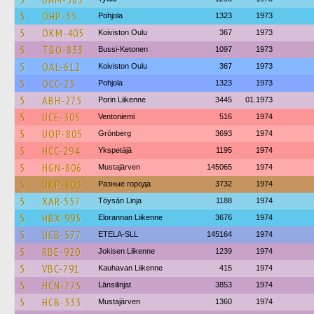
5
OHP-35
Pohjola
1323
1973
5
OKM-405
Koiviston Oulu
367
1973
5
TBO-833
Bussi-Ketonen
1097
1973
5
OAL-612
Koiviston Oulu
367
1973
5
OCC-25
Pohjola
1323
1973
5
ABH-275
Porin Liikenne
3445
01.1973
5
UCE-305
Ventoniemi
516
1974
5
UOP-805
Grönberg
3693
1974
5
HCC-294
Ykspetäjä
1195
1974
5
HGN-806
Mustajärven
145065
1974
5
UKP-803
Разные города
3732
1974
5
XAR-557
Töysän Linja
1188
1974
5
HBX-995
Elorannan Liikenne
3676
1974
5
UCB-577
ETELA-SLL
145164
1974
5
RBE-920
Jokisen Liikenne
1239
1974
5
VBC-791
Kauhavan Liikenne
415
1974
5
HCN-775
Länsilinjat
3853
1974
5
HCB-333
Mustajärven
1360
1974