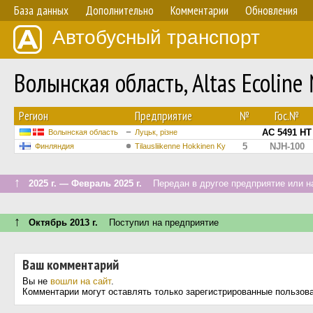
База данных
Дополнительно
Комментарии
Обновления
Автобусный транспорт
Волынская область, Altas Ecolin
Регион
Предприятие
№
Гос.№
AC 5491 HT
Волынская область
Луцьк, різне
5
NJH-100
Финляндия
Tilausliikenne Hokkinen Ky
↑
2025 г. — Февраль 2025 г.
Передан в другое предприятие или н
↑
Октябрь 2013 г.
Поступил на предприятие
Ваш комментарий
Вы не
вошли на сайт
.
Комментарии могут оставлять только зарегистрированные пользов