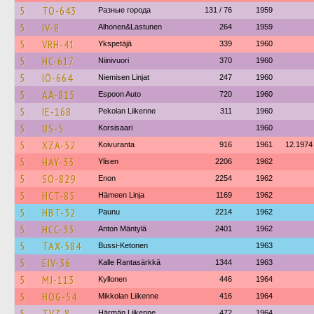
5
TO-643
Разные города
131 / 76
1959
5
IV-8
Alhonen&Lastunen
264
1959
5
VRH-41
Ykspetäjä
339
1960
5
HC-617
Niinivuori
370
1960
5
IÖ-664
Niemisen Linjat
247
1960
5
AÄ-815
Espoon Auto
720
1960
5
IE-168
Pekolan Liikenne
311
1960
5
US-5
Korsisaari
1960
5
XZA-52
Koivuranta
916
1961
12.1974
5
HAY-33
Ylisen
2206
1962
5
SO-829
Enon
2254
1962
5
HCT-85
Hämeen Linja
1169
1962
5
HBT-32
Paunu
2214
1962
5
HCC-33
Anton Mäntylä
2401
1962
5
TAX-584
Bussi-Ketonen
1963
5
EIV-36
Kalle Rantasärkkä
1344
1963
5
MJ-113
Kyllonen
446
1964
5
HOG-54
Mikkolan Liikenne
416
1964
5
TVZ-8
Härmän Liikenne
472
1964