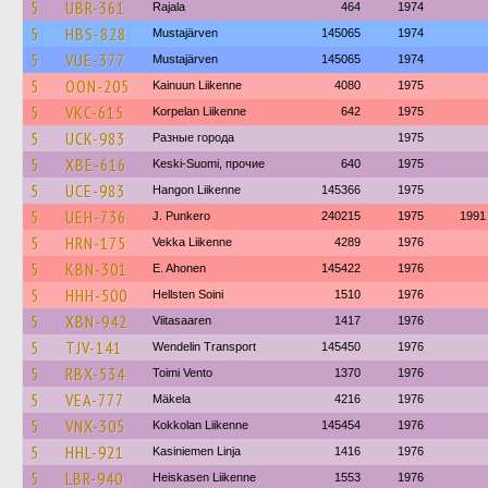
5
UBR-361
Rajala
464
1974
5
HBS-828
Mustajärven
145065
1974
5
VUE-377
Mustajärven
145065
1974
5
OON-205
Kainuun Liikenne
4080
1975
5
VKC-615
Korpelan Liikenne
642
1975
5
UCK-983
Разные города
1975
5
XBE-616
Keski-Suomi, прочие
640
1975
5
UCE-983
Hangon Liikenne
145366
1975
5
UEH-736
J. Punkero
240215
1975
1991
5
HRN-175
Vekka Liikenne
4289
1976
5
KBN-301
E. Ahonen
145422
1976
5
HHH-500
Hellsten Soini
1510
1976
5
XBN-942
Viitasaaren
1417
1976
5
TJV-141
Wendelin Transport
145450
1976
5
RBX-534
Toimi Vento
1370
1976
5
VEA-777
Mäkela
4216
1976
5
VNX-305
Kokkolan Liikenne
145454
1976
5
HHL-921
Kasiniemen Linja
1416
1976
5
LBR-940
Heiskasen Liikenne
1553
1976