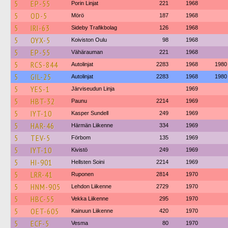
5
EP-55
Porin Linjat
221
1968
5
OD-5
Mörö
187
1968
5
IRI-63
Sideby Trafikbolag
126
1968
5
OYX-5
Koiviston Oulu
98
1968
5
EP-55
Vähärauman
221
1968
5
RCS-844
Autolinjat
2283
1968
1980
5
GIL-25
Autolinjat
2283
1968
1980
5
YES-1
Järviseudun Linja
1969
5
HBT-32
Paunu
2214
1969
5
IYT-10
Kasper Sundell
249
1969
5
HAR-46
Härmän Liikenne
334
1969
5
TEV-5
Förbom
135
1969
5
IYT-10
Kivistö
249
1969
5
HI-901
Hellsten Soini
2214
1969
5
LRR-41
Ruponen
2814
1970
5
HNM-905
Lehdon Liikenne
2729
1970
5
HBC-55
Vekka Liikenne
295
1970
5
OET-605
Kainuun Liikenne
420
1970
5
ECF-5
Vesma
80
1970