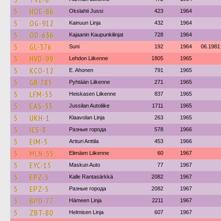
5
HOE-86
Okslahti Jussi
423
1964
5
OG-912
Kainuun Linja
432
1964
5
OD-636
Kajaanin Kaupunkilinjat
728
1964
5
GL-376
Suni
192
1964
06.1981
5
HVD-99
Lehdon Liikenne
1805
1965
5
KCO-12
E. Ahonen
791
1965
5
GR-785
Pyhtään Liikenne
271
1965
5
LFM-55
Heiskasen Liikenne
837
1965
5
EAS-33
Jussilan Autoliike
1711
1965
5
UKH-1
Klaavolan Linja
263
1965
5
ICS-8
Разные города
578
1966
5
EIM-5
Artturi Anttila
453
1966
5
MLN-55
Elimäen Liikenne
60
1967
5
EYC-15
Maskun Auto
77
1967
5
EPZ-5
Kalle Rantasärkkä
2082
1967
5
EPZ-5
Разные города
2082
1967
5
BPD-77
Hämeen Linja
2211
1967
5
ZBT-80
Helmisen Linja
607
1967