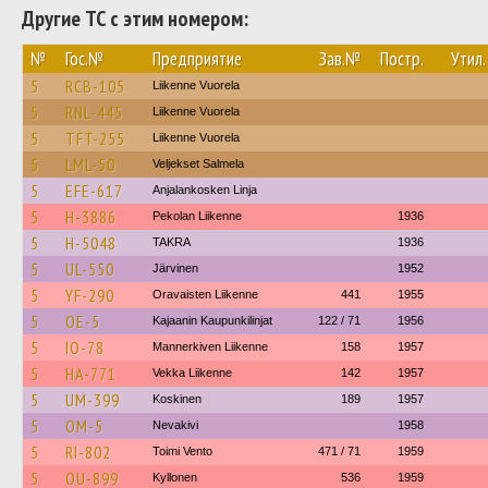
Другие ТС с этим номером:
№
Гос.№
Предприятие
Зав.№
Постр.
Утил.
5
RCB-105
Liikenne Vuorela
5
RNL-445
Liikenne Vuorela
5
TFT-255
Liikenne Vuorela
5
LML-50
Veljekset Salmela
5
EFE-617
Anjalankosken Linja
5
H-3886
Pekolan Liikenne
1936
5
H-5048
TAKRA
1936
5
UL-550
Järvinen
1952
5
YF-290
Oravaisten Liikenne
441
1955
5
OE-5
Kajaanin Kaupunkilinjat
122 / 71
1956
5
IO-78
Mannerkiven Liikenne
158
1957
5
HA-771
Vekka Liikenne
142
1957
5
UM-399
Koskinen
189
1957
5
OM-5
Nevakivi
1958
5
RI-802
Toimi Vento
471 / 71
1959
5
OU-899
Kyllonen
536
1959