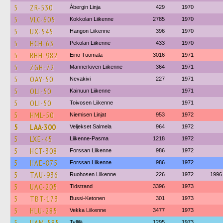
5
ZR-530
Åbergin Linja
429
1970
5
VLC-605
Kokkolan Liikenne
2785
1970
5
UX-545
Hangon Liikenne
396
1970
5
HCH-63
Pekolan Liikenne
433
1970
5
RHH-982
Eino Tuomala
3016
1971
5
ZGH-72
Mannerkiven Liikenne
364
1971
5
OAY-50
Nevakivi
227
1971
5
OLI-50
Kainuun Liikenne
1971
5
OLI-50
Toivosen Liikenne
1971
5
HML-50
Niemisen Linjat
953
1972
5
LAA-300
Veljekset Salmela
964
1972
5
LXE-45
Liikenne-Pasma
1218
1972
5
HCT-308
Forssan Liikenne
986
1972
5
HAE-875
Forssan Liikenne
986
1972
5
TAU-936
Ruohosen Liikenne
226
1972
1996
5
UAC-205
Tidstrand
3396
1973
5
TBT-173
Bussi-Ketonen
301
1973
5
HLU-285
Vekka Liikenne
3477
1973
5
UAM-585
Tyllilä
1295
1973