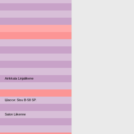
Airikkala Linjaliikene
Шасси: Sisu B-58 SP.
Salon Liikenne