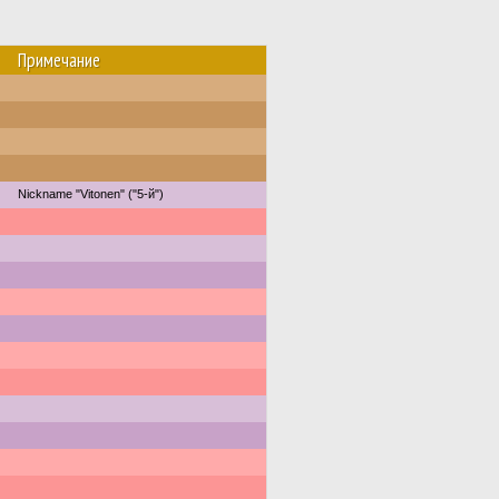
Примечание
Nickname "Vitonen" ("5-й")