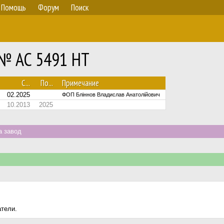
Помощь
Форум
Поиск
e № AC 5491 HT
С...
По...
Примечание
02.2025
ФОП Бліннов Владислав Анатолійович
10.2013
2025
а завод
атели.