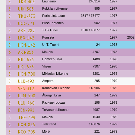
5
TKR-405
Lauhamo
240314
1977
5
UJN-505
Pukkilan Liikenne
995
1977
5
TKU-773
Porin Linja-auto
1517 / 17477
1977
5
UOC-771
Bussi-Ketonen
902
1977
5
AKE-282
TTS Turku
1516 / 16877
1977
5
LBX-142
Kuusela
1977
2002
5
HKN-142
U. T. Tuomi
24
1978
5
AKT-813
Mäkela
4707
1978
5
HJP-655
Hämeen Linja
1488
1978
5
HKJ-555
Ylisen
7307
1978
5
HKN-700
Mikkolan Liikenne
8201
1978
5
ULK-492
Ampers
295
1979
5
VRS-312
Kauhavan Liikenne
145906
1979
5
ULM-500
Åbergin Linja
247
1979
5
ULU-760
Разные города
198
1979
5
REN-991
Toivosen Liikenne
4987
1979
5
TNE-799
Mäkela
1640
1979
5
UXN-865
Tidstrand
145876
1979
5
KCO-705
Mörö
221
1979