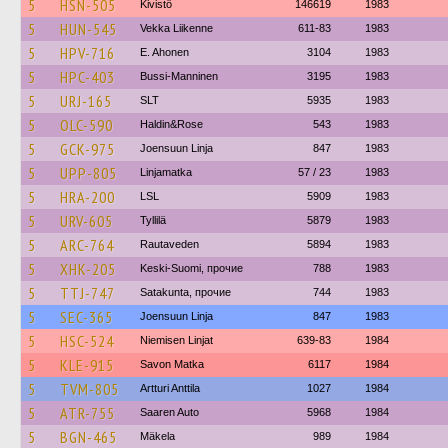
5
HSN-505
Kivistö
146619
1983
5
HUN-545
Vekka Liikenne
611-83
1983
5
HPV-716
E. Ahonen
3104
1983
5
HPC-403
Bussi-Manninen
3195
1983
5
URJ-165
SLT
5935
1983
5
OLC-590
Haldin&Rose
543
1983
5
GCK-975
Joensuun Linja
847
1983
5
UPP-805
Linjamatka
57 / 23
1983
5
HRA-200
LSL
5909
1983
5
URV-605
Tyllilä
5879
1983
5
ARC-764
Rautaveden
5894
1983
5
XHK-205
Keski-Suomi, прочие
788
1983
5
TTJ-747
Satakunta, прочие
744
1983
5
SEC-365
Joensuun Linja
847
1983
5
HSC-524
Niemisen Linjat
639-83
1984
5
KLE-915
Savon Matka
6117
1984
5
TVM-805
Artturi Anttila
1027
1984
5
ATR-755
Saaren Auto
5968
1984
5
BGN-465
Mäkela
989
1984