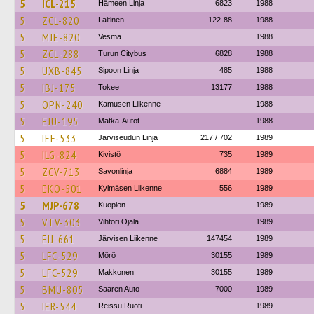
5
ICL-215
Hämeen Linja
6823
1988
5
ZCL-820
Laitinen
122-88
1988
5
MJE-820
Vesma
1988
5
ZCL-288
Turun Citybus
6828
1988
5
UXB-845
Sipoon Linja
485
1988
5
IBJ-175
Tokee
13177
1988
5
OPN-240
Kamusen Liikenne
1988
5
EJU-195
Matka-Autot
1988
5
IEF-533
Järviseudun Linja
217 / 702
1989
5
ILG-824
Kivistö
735
1989
5
ZCV-713
Savonlinja
6884
1989
5
EKO-501
Kylmäsen Liikenne
556
1989
5
MJP-678
Kuopion
1989
5
VTV-303
Vihtori Ojala
1989
5
EIJ-661
Järvisen Liikenne
147454
1989
5
LFC-529
Mörö
30155
1989
5
LFC-529
Makkonen
30155
1989
5
BMU-805
Saaren Auto
7000
1989
5
IER-544
Reissu Ruoti
1989