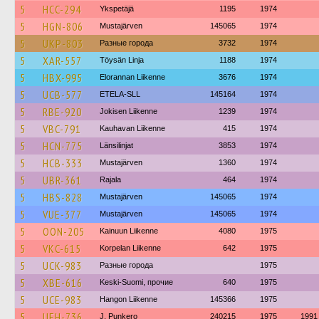
5
HCC-294
Ykspetäjä
1195
1974
5
HGN-806
Mustajärven
145065
1974
5
UKP-803
Разные города
3732
1974
5
XAR-557
Töysän Linja
1188
1974
5
HBX-995
Elorannan Liikenne
3676
1974
5
UCB-577
ETELA-SLL
145164
1974
5
RBE-920
Jokisen Liikenne
1239
1974
5
VBC-791
Kauhavan Liikenne
415
1974
5
HCN-775
Länsilinjat
3853
1974
5
HCB-333
Mustajärven
1360
1974
5
UBR-361
Rajala
464
1974
5
HBS-828
Mustajärven
145065
1974
5
VUE-377
Mustajärven
145065
1974
5
OON-205
Kainuun Liikenne
4080
1975
5
VKC-615
Korpelan Liikenne
642
1975
5
UCK-983
Разные города
1975
5
XBE-616
Keski-Suomi, прочие
640
1975
5
UCE-983
Hangon Liikenne
145366
1975
5
UEH-736
J. Punkero
240215
1975
1991