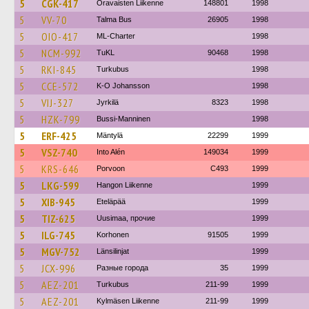
5
CGK-417
Oravaisten Liikenne
148801
1998
5
VV-70
Talma Bus
26905
1998
5
OIO-417
ML-Charter
1998
5
NCM-992
TuKL
90468
1998
5
RKI-845
Turkubus
1998
5
CCE-572
K-O Johansson
1998
5
VIJ-327
Jyrkilä
8323
1998
5
HZK-799
Bussi-Manninen
1998
5
ERF-425
Mäntylä
22299
1999
5
VSZ-740
Into Alén
149034
1999
5
KRS-646
Porvoon
C493
1999
5
LKG-599
Hangon Liikenne
1999
5
XIB-945
Eteläpää
1999
5
TIZ-625
Uusimaa, прочие
1999
5
ILG-745
Korhonen
91505
1999
5
MGV-752
Länsilinjat
1999
5
JCX-996
Разные города
35
1999
5
AEZ-201
Turkubus
211-99
1999
5
AEZ-201
Kylmäsen Liikenne
211-99
1999