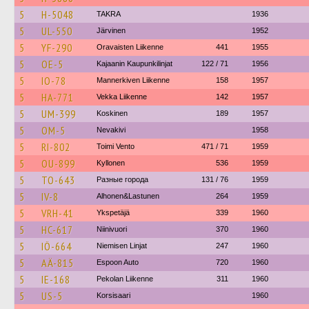
5
H-5048
TAKRA
1936
5
UL-550
Järvinen
1952
5
YF-290
Oravaisten Liikenne
441
1955
5
OE-5
Kajaanin Kaupunkilinjat
122 / 71
1956
5
IO-78
Mannerkiven Liikenne
158
1957
5
HA-771
Vekka Liikenne
142
1957
5
UM-399
Koskinen
189
1957
5
OM-5
Nevakivi
1958
5
RI-802
Toimi Vento
471 / 71
1959
5
OU-899
Kyllonen
536
1959
5
TO-643
Разные города
131 / 76
1959
5
IV-8
Alhonen&Lastunen
264
1959
5
VRH-41
Ykspetäjä
339
1960
5
HC-617
Niinivuori
370
1960
5
IÖ-664
Niemisen Linjat
247
1960
5
AÄ-815
Espoon Auto
720
1960
5
IE-168
Pekolan Liikenne
311
1960
5
US-5
Korsisaari
1960