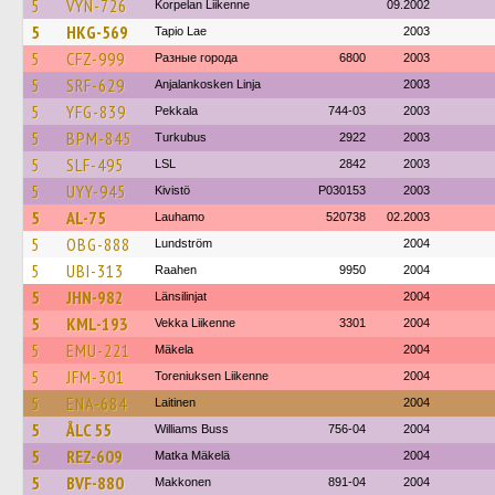
5
VYN-726
Korpelan Liikenne
09.2002
5
HKG-569
Tapio Lae
2003
5
CFZ-999
Разные города
6800
2003
5
SRF-629
Anjalankosken Linja
2003
5
YFG-839
Pekkala
744-03
2003
5
BPM-845
Turkubus
2922
2003
5
SLF-495
LSL
2842
2003
5
UYY-945
Kivistö
P030153
2003
5
AL-75
Lauhamo
520738
02.2003
5
OBG-888
Lundström
2004
5
UBI-313
Raahen
9950
2004
5
JHN-982
Länsilinjat
2004
5
KML-193
Vekka Liikenne
3301
2004
5
EMU-221
Mäkela
2004
5
JFM-301
Toreniuksen Liikenne
2004
5
ENA-684
Laitinen
2004
5
ÅLC 55
Williams Buss
756-04
2004
5
REZ-609
Matka Mäkelä
2004
5
BVF-880
Makkonen
891-04
2004