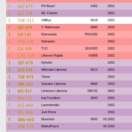
5
UAI-675
PS-Bussi
2402
2001
5
GEJ-208
ML-Charter
2001
5
THF-515
OlliBus
9618
2002
5
XJF-479
Y. Makkonen
9680
2002
5
UJI-242
Koivuranta
P010182
2002
5
HYU-141
Niskanen
2002
5
ILA-446
TLO
S010303
2002
5
EZH-783
Liikenne Rajala
63908
2002
5
SEF-670
Nyholm
2002
5
CHJ-245
Mikkolan Liikenne
9513
2002
5
THF-879
Tokee
2002
5
SNF-112
Soisalon Liikenne
9686
2002
5
RSI-957
Lehtosen Liikenne
580-02
2002
5
JFA-722
Kaj Forsblom
2843
2002
5
JGS-430
Lamminmäki
2002
5
VBI-444
Jani Rinne
2002
5
OAG-660
Muurinen
9565
03.2002
5
VYN-726
MatkaPeura
09.2002