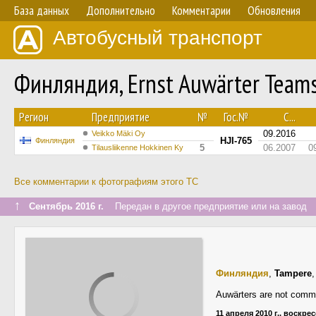
База данных
Дополнительно
Комментарии
Обновления
Автобусный транспорт
Финляндия, Ernst Auwärter Team
Регион
Предприятие
№
Гос.№
С...
09.2016
Veikko Mäki Oy
HJI-765
Финляндия
5
06.2007
0
Tilausliikenne Hokkinen Ky
Все комментарии к фотографиям этого ТС
↑
Сентябрь 2016 г.
Передан в другое предприятие или на завод
Финляндия
,
Tampere
Auwärters are not comm
11 апреля 2010 г., воскре