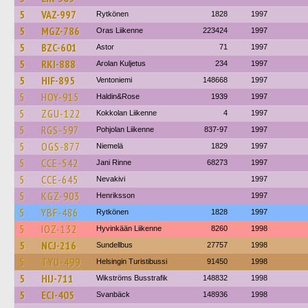
5
VAZ-997
Rytkönen
1828
1997
5
MGZ-786
Oras Liikenne
223424
1997
5
BZC-601
Astor
71
1997
5
RKI-888
Arolan Kuljetus
234
1997
5
HIF-895
Ventoniemi
148668
1997
5
HOY-915
Haldin&Rose
1939
1997
5
ZGU-122
Kokkolan Liikenne
4
1997
5
RGS-597
Pohjolan Liikenne
837-97
1997
5
OGS-877
Niemelä
1829
1997
5
CCE-542
Jani Rinne
68273
1997
5
CCE-645
Nevakivi
1997
5
KGZ-903
Henriksson
1997
5
YBF-486
Rytkönen
1828
1997
5
IOZ-132
Hyvinkään Liikenne
8260
1998
5
NCJ-216
Sundellbus
27757
1998
5
TYU-499
Helsingin Turistibussi
91450
1998
5
HIJ-711
Wikströms Busstrafik
148832
1998
5
ECI-405
Svanbäck
148936
1998