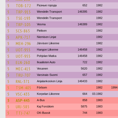
5
TOB-172
Разные города
652
1982
5
TRP-915
Wendelin Transport
146395
1982
5
TSE-193
Wendelin Transport
1982
5
TRP-105
Vesma
146389
1982
5
SCS-865
Pielisen
1982
5
APK-717
Niemisen Linjat
1982
5
MEH-296
Järvisen Liikenne
1982
5
UOT-955
Hangon Liikenne
146458
1982
5
UOT-955
Pohjolan Matka
146458
1982
5
ELN-260
Ikaalisten Auto
722
1982
5
MEC-415
Vesanen
5620
1982
5
TRU-707
Varsinais-Suomi
657
1982
5
RNL-371
Anjalankosken Linja
146433
1982
5
TSM-405
Förbom
1982
1994
5
VSC-435
Korpelan Liikenne
664
03.1982
5
ASP-445
A-Bus
858
1983
5
URJ-585
Kaj Forsblom
5875
1983
5
TTJ-747
OK-Bussit
744
1983