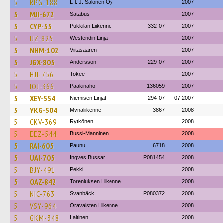
5
RPG-188
L-l. J. Salonen Oy
2007
5
MJI-672
Satabus
2007
5
CYP-55
Pukkilan Liikenne
332-07
2007
5
IJZ-825
Westendin Linja
2007
5
NHM-102
Viitasaaren
2007
5
JGX-805
Andersson
229-07
2007
5
HJI-756
Tokee
2007
5
IOJ-366
Paakinaho
136059
2007
5
XEY-554
Niemisen Linjat
294-07
07.2007
5
YKG-504
Mynäliikenne
3867
2008
5
CKV-369
Rytkönen
2008
5
EEZ-544
Bussi-Manninen
2008
5
RAI-605
Paunu
6718
2008
5
UAI-705
Ingves Bussar
P081454
2008
5
BJY-491
Pekki
2008
5
OAZ-842
Toreniuksen Liikenne
2008
5
NIC-763
Svanbäck
P080372
2008
5
VSY-964
Oravaisten Liikenne
2008
5
GKM-348
Laitinen
2008