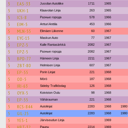
5
EAS-33
Jussilan Autoliike
1711
1965
5
UKH-1
Klaavolan Linja
263
1965
5
ICS-8
Разные города
578
1966
5
EIM-5
Artturi Anttila
453
1966
5
MLN-55
Elimäen Liikenne
60
1967
5
EYC-15
Maskun Auto
77
1967
5
EPZ-5
Kalle Rantasärkkä
2082
1967
5
EPZ-5
Разные города
2082
1967
5
BPD-77
Hämeen Linja
2211
1967
5
ZBT-80
Helmisen Linja
607
1967
5
EP-55
Porin Linjat
221
1968
5
OD-5
Mörö
187
1968
5
IRI-63
Sideby Trafikbolag
126
1968
5
OYX-5
Koiviston Oulu
98
1968
5
EP-55
Vähärauman
221
1968
5
RCS-844
Autolinjat
2283
1968
1980
5
GIL-25
Autolinjat
2283
1968
1980
5
YES-1
Järviseudun Linja
1969
5
HBT-32
Paunu
2214
1969