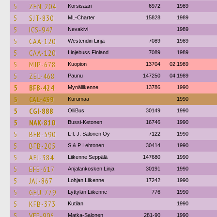
5
ZEN-204
Korsisaari
6972
1989
5
SJT-830
ML-Charter
15828
1989
5
ICS-947
Nevakivi
1989
5
CAA-120
Westendin Linja
7089
1989
5
CAA-120
Linjebuss Finland
7089
1989
5
MJP-678
Kuopion
13704
02.1989
5
ZEL-468
Paunu
147250
04.1989
5
BFB-424
Mynäliikenne
13786
1990
5
CAL-439
Kurumaa
1990
5
CGI-888
OlliBus
30149
1990
5
NAK-810
Bussi-Ketonen
16746
1990
5
BFB-590
L-l. J. Salonen Oy
7122
1990
5
BFB-205
S & P Lehtonen
30414
1990
5
AFJ-384
Liikenne Seppälä
147680
1990
5
EFE-617
Anjalankosken Linja
30191
1990
5
JAJ-867
Lohjan Liikenne
17242
1990
5
GEU-779
Lyttylän Liikenne
776
1990
5
KFB-373
Kutilan
1990
5
VFF-906
Matka-Salonen
281-90
1990