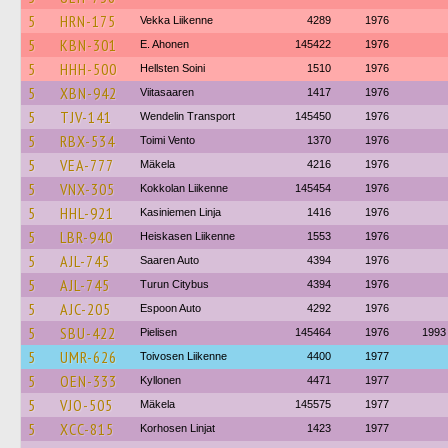
5
HRN-175
Vekka Liikenne
4289
1976
5
KBN-301
E. Ahonen
145422
1976
5
HHH-500
Hellsten Soini
1510
1976
5
XBN-942
Viitasaaren
1417
1976
5
TJV-141
Wendelin Transport
145450
1976
5
RBX-534
Toimi Vento
1370
1976
5
VEA-777
Mäkela
4216
1976
5
VNX-305
Kokkolan Liikenne
145454
1976
5
HHL-921
Kasiniemen Linja
1416
1976
5
LBR-940
Heiskasen Liikenne
1553
1976
5
AJL-745
Saaren Auto
4394
1976
5
AJL-745
Turun Citybus
4394
1976
5
AJC-205
Espoon Auto
4292
1976
5
SBU-422
Pielisen
145464
1976
1993
5
UMR-626
Toivosen Liikenne
4400
1977
5
OEN-333
Kyllonen
4471
1977
5
VJO-505
Mäkela
145575
1977
5
XCC-815
Korhosen Linjat
1423
1977