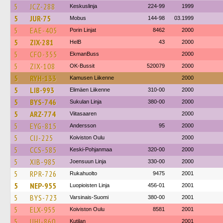
5
JCZ-288
Keskuslinja
224-99
1999
5
JUR-75
Mobus
144-98
03.1999
5
EAE-405
Porin Linjat
8462
2000
5
ZIX-281
HelB
43
2000
5
CFO-355
EkmanBuss
2000
5
ZIX-108
OK-Bussit
520079
2000
5
RYH-133
Kamusen Liikenne
2000
5
LIB-993
Elimäen Liikenne
310-00
2000
5
BYS-746
Sukulan Linja
380-00
2000
5
ARZ-774
Viitasaaren
2000
5
EYG-815
Andersson
95
2000
5
CIJ-225
Koiviston Oulu
2000
5
CCS-585
Keski-Pohjanmaa
320-00
2000
5
XIB-985
Joensuun Linja
330-00
2000
5
RPR-726
Rukahuolto
9475
2001
5
NEP-955
Luopioisten Linja
456-01
2001
5
BYS-723
Varsinais-Suomi
380-00
2001
5
ELX-955
Koiviston Oulu
8581
2001
5
UHI-860
Kutilan
2001