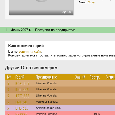
Автор:
Ozzy
583
↑
Июнь 2007 г.
Поступил на предприятие
Ваш комментарий
Вы не
вошли на сайт
.
Комментарии могут оставлять только зарегистрированные пользов
Другие ТС с этим номером:
№
Гос.№
Предприятие
Зав.№
Постр.
Утил.
5
RCB-105
Liikenne Vuorela
5
RNL-445
Liikenne Vuorela
5
TFT-255
Liikenne Vuorela
5
LML-50
Veljekset Salmela
5
EFE-617
Anjalankosken Linja
5
H-3886
Pekolan Liikenne
1936