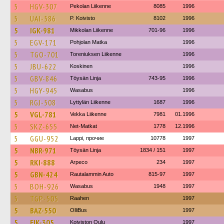
5
HGV-307
Pekolan Liikenne
8085
1996
5
UAI-586
P. Koivisto
8102
1996
5
IGK-981
Mikkolan Liikenne
701-96
1996
5
EGV-171
Pohjolan Matka
1996
5
TGO-701
Toreniuksen Liikenne
1996
5
JBU-622
Koskinen
1996
5
GBV-846
Töysän Linja
743-95
1996
5
HGY-945
Wasabus
1996
5
RGJ-508
Lyttylän Liikenne
1687
1996
5
VGL-781
Vekka Liikenne
7981
01.1996
5
SKZ-655
Net-Matkat
1778
12.1996
5
GGU-952
Lappi, прочие
10778
1997
5
NBR-971
Töysän Linja
1834 / 151
1997
5
RKI-888
Arpeco
234
1997
5
GBN-424
Rautalammin Auto
815-97
1997
5
BOH-926
Wasabus
1948
1997
5
TGP-505
Raahen
1997
5
BAZ-550
OlliBus
1997
5
EIK-305
Koiviston Oulu
1997