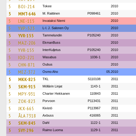
5
BOJ-214
Tokee
2010
5
MMT-646
M. Raittinen
P098461
2010
5
LNE-115
Invataksi Niemi
2010
5
YVP-523
L-l. J. Salonen Oy
2010
5
YVR-155
Tammelundin
P105240
2010
5
MAZ-206
EkmanBuss
2010
5
YVR-155
InterKuljetus
P105240
2010
5
IOO-221
Wasabus
1036-1
2010
5
CHN-871
Oubus
2010
5
MEZ-372
Osmo Aho
05.2010
5
MKK-825
TKL
S110108
2011
5
SKM-915
Möllärin Linjat
1143-1
2011
5
MPY-931
Charter Hekkanen
110843
2011
5
ZOK-823
Porvoon
P113431
2011
5
JKX-665
Kivistö
P113967
2011
5
ÅLA 7318
Axbuss
416065
2011
5
SKM-845
Dahl
1122-1
2011
5
SVY-296
Raimo Luoma
1129-1
2011