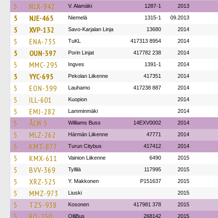
5
NLX-942
V. Alamäki
1287-1
2013
5
NJE-465
Niemelä
1315-1
09.2013
5
XVP-132
Savo-Karjalan Linja
13680
2014
5
ENA-735
TuKL
417313 8954
2014
5
OUN-397
Porin Linjat
417782 238
2014
5
MMC-295
Ingves
1391-1
2014
5
YYC-695
Pekolan Liikenne
417351
2014
5
EON-399
Lauhamo
417238 887
2014
5
ILL-601
Kuopion
2014
5
EMJ-282
Lamminmäki
2014
5
ÅLW 5
Williams Buss
14EXV0002
2014
5
MLZ-262
Härmän Liikenne
47771
2014
5
KMT-877
Turun Citybus
417412
2014
5
KMX-611
Vainion Liikenne
6490
2015
5
BVV-369
Tyllilä
117995
2015
5
XRZ-525
Y. Makkonen
P151637
2015
5
MMZ-973
Liuski
2015
5
TZS-938
Kosonen
417981 378
2015
5
RO-250
OlliBus
268142
2015