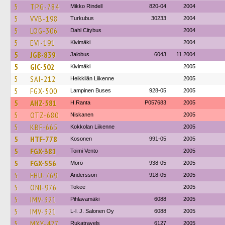
5
TPG-784
Mikko Rindell
820-04
2004
5
VVB-198
Turkubus
30233
2004
5
LOG-306
Dahl Citybus
2004
5
EVI-191
Kivimäki
2004
5
JGB-839
Jalobus
6043
11.2004
5
GIC-502
Kivimäki
2005
5
SAI-212
Heikkilän Liikenne
2005
5
FGX-500
Lampinen Buses
928-05
2005
5
AHZ-581
H.Ranta
P057683
2005
5
OTZ-680
Niskanen
2005
5
KBF-665
Kokkolan Liikenne
2005
5
HTF-778
Kosonen
991-05
2005
5
FGX-381
Toimi Vento
2005
5
FGX-556
Mörö
938-05
2005
5
FHU-769
Andersson
918-05
2005
5
ONI-976
Tokee
2005
5
IMV-321
Pihlavamäki
6088
2005
5
IMV-321
L-l. J. Salonen Oy
6088
2005
5
MXY-427
Rukatravels
6127
2005