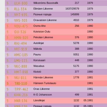
5
ULH-800
Wikströms Busstrafik
217
1979
5
RLL-334
Elimäen Liikenne
1637/29579
1979
5
VHT-695
Разные города
145899
1979
5
VHS-303
Oravaisten Liikenne
4910
1979
5
VOU-475
Osmo Aho
256
1980
5
OJJ-326
Koiviston Oulu
1980
5
HMN-805
Pekolan Liikenne
376
1980
5
RHJ-494
Autolinjat
5278
1980
5
VRT-919
Mäkela
388
1980
5
HMC-105
Paunu
9351
1980
5
UMJ-115
Korsisaari
448
1980
5
VKC-888
Wasabus
5175
1980
5
HMT-898
Kivistö
377
1980
5
VKJ-811
Härmän Liikenne
1778
1981
5
TRE-110
Hämeen Turistiauto
1981
5
TPP-462
Oras Liikenne
1981
5
KHN-216
K-O Johansson
499
1981
5
HNR-136
Länsilinjat
1132
05.1981
5
HNR-136
Разные города
1132
05.1981