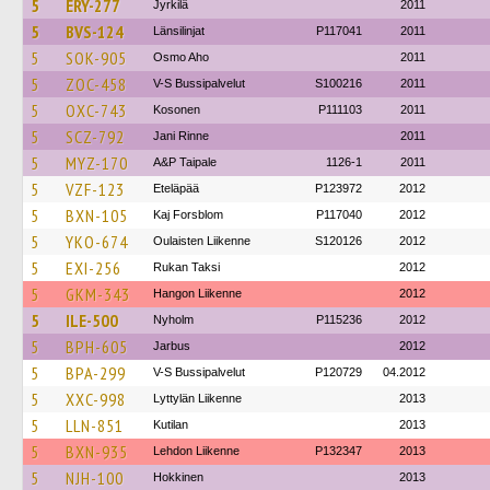
5
ERY-277
Jyrkilä
2011
5
BVS-124
Länsilinjat
P117041
2011
5
SOK-905
Osmo Aho
2011
5
ZOC-458
V-S Bussipalvelut
S100216
2011
5
OXC-743
Kosonen
P111103
2011
5
SCZ-792
Jani Rinne
2011
5
MYZ-170
A&P Taipale
1126-1
2011
5
VZF-123
Eteläpää
P123972
2012
5
BXN-105
Kaj Forsblom
P117040
2012
5
YKO-674
Oulaisten Liikenne
S120126
2012
5
EXI-256
Rukan Taksi
2012
5
GKM-343
Hangon Liikenne
2012
5
ILE-500
Nyholm
P115236
2012
5
BPH-605
Jarbus
2012
5
BPA-299
V-S Bussipalvelut
P120729
04.2012
5
XXC-998
Lyttylän Liikenne
2013
5
LLN-851
Kutilan
2013
5
BXN-935
Lehdon Liikenne
P132347
2013
5
NJH-100
Hokkinen
2013