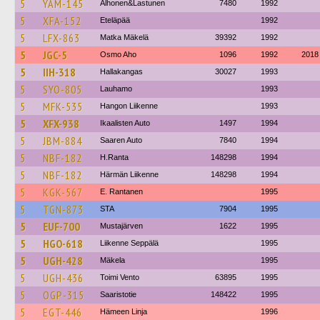
5
YAM-145
Alhonen&Lastunen
7480
1992
5
XFA-152
Eteläpää
1992
5
LFX-863
Matka Mäkelä
39392
1992
5
JGC-5
Osmo Aho
1096
1992
2018
5
IIH-318
Hallakangas
30027
1993
5
SYO-805
Lauhamo
1993
5
MFK-535
Hangon Liikenne
1993
5
XFX-938
Ikaalisten Auto
1497
1994
5
JBM-884
Saaren Auto
7840
1994
5
NBF-182
H.Ranta
148298
1994
5
NBF-182
Härmän Liikenne
148298
1994
5
KGK-567
E. Rantanen
1995
5
TGN-873
STA
7904
1995
5
EUF-700
Mustajärven
1622
1995
5
HGO-618
Liikenne Seppälä
1995
5
UGH-428
Mäkela
1995
5
UGH-436
Toimi Vento
63895
1995
5
OGP-315
Saaristotie
148422
1995
5
EGT-446
Hämeen Linja
1996