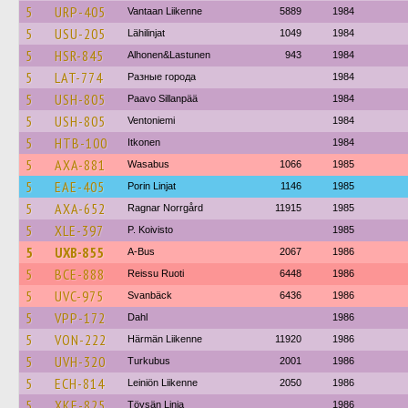
5
URP-405
Vantaan Liikenne
5889
1984
5
USU-205
Lähilinjat
1049
1984
5
HSR-845
Alhonen&Lastunen
943
1984
5
LAT-774
Разные города
1984
5
USH-805
Paavo Sillanpää
1984
5
USH-805
Ventoniemi
1984
5
HTB-100
Itkonen
1984
5
AXA-881
Wasabus
1066
1985
5
EAE-405
Porin Linjat
1146
1985
5
AXA-652
Ragnar Norrgård
11915
1985
5
XLE-397
P. Koivisto
1985
5
UXB-855
A-Bus
2067
1986
5
BCE-888
Reissu Ruoti
6448
1986
5
UVC-975
Svanbäck
6436
1986
5
VPP-172
Dahl
1986
5
VON-222
Härmän Liikenne
11920
1986
5
UVH-320
Turkubus
2001
1986
5
ECH-814
Leiniön Liikenne
2050
1986
5
XKE-825
Töysän Linja
1986