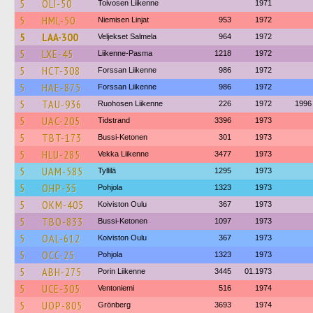
5
OLI-50
Toivosen Liikenne
1971
5
HML-50
Niemisen Linjat
953
1972
5
LAA-300
Veljekset Salmela
964
1972
5
LXE-45
Liikenne-Pasma
1218
1972
5
HCT-308
Forssan Liikenne
986
1972
5
HAE-875
Forssan Liikenne
986
1972
5
TAU-936
Ruohosen Liikenne
226
1972
1996
5
UAC-205
Tidstrand
3396
1973
5
TBT-173
Bussi-Ketonen
301
1973
5
HLU-285
Vekka Liikenne
3477
1973
5
UAM-585
Tyllilä
1295
1973
5
OHP-35
Pohjola
1323
1973
5
OKM-405
Koiviston Oulu
367
1973
5
TBO-833
Bussi-Ketonen
1097
1973
5
OAL-612
Koiviston Oulu
367
1973
5
OCC-25
Pohjola
1323
1973
5
ABH-275
Porin Liikenne
3445
01.1973
5
UCE-305
Ventoniemi
516
1974
5
UOP-805
Grönberg
3693
1974