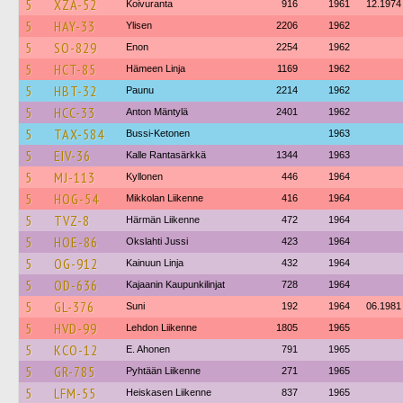
5
XZA-52
Koivuranta
916
1961
12.1974
5
HAY-33
Ylisen
2206
1962
5
SO-829
Enon
2254
1962
5
HCT-85
Hämeen Linja
1169
1962
5
HBT-32
Paunu
2214
1962
5
HCC-33
Anton Mäntylä
2401
1962
5
TAX-584
Bussi-Ketonen
1963
5
EIV-36
Kalle Rantasärkkä
1344
1963
5
MJ-113
Kyllonen
446
1964
5
HOG-54
Mikkolan Liikenne
416
1964
5
TVZ-8
Härmän Liikenne
472
1964
5
HOE-86
Okslahti Jussi
423
1964
5
OG-912
Kainuun Linja
432
1964
5
OD-636
Kajaanin Kaupunkilinjat
728
1964
5
GL-376
Suni
192
1964
06.1981
5
HVD-99
Lehdon Liikenne
1805
1965
5
KCO-12
E. Ahonen
791
1965
5
GR-785
Pyhtään Liikenne
271
1965
5
LFM-55
Heiskasen Liikenne
837
1965