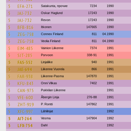
5
EFA-271
Satakunta, прочие
7234
1990
5
JAJ-732
Oskar Haglund
17243
1990
5
JAJ-732
Revon
17243
1990
5
BFB-816
Itkonen
147665
1990
5
ZEG-758
Connex Finland
811
04.1990
5
ZEG-758
Veolia Finland
811
04.1990
5
EIM-485
Vainion Liikenne
7374
1991
5
SJT-285
Porvoon
338-91
1991
5
FAS-352
Linjaliike
940
1991
5
JAE-694
Liikenne Vuorela
866
1991
5
FAR-938
Liikenne-Pasma
147870
1991
5
KFU-843
Onni Vilkas
7402
1991
5
CAN-975
Pukkilan Liikenne
1991
5
VFE-600
Åbergin Linja
276-88
1991
5
ZHT-919
P. Rontti
147862
1991
5
XFC-997
Lähilinjat
1992
5
AIT-264
Vesma
147904
1992
5
LFX-754
Dahl
1992