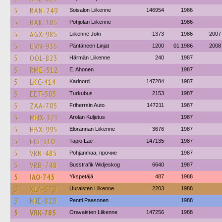
5
BAN-249
Soisalon Liikenne
146954
1986
5
BAK-105
Pohjolan Liikenne
1986
5
AGX-985
Liikenne Joki
1373
1986
2007
5
UVN-935
Päntäneen Linjat
1200
01.1986
2008
5
OOL-823
Härmän Liikenne
240
1987
5
RME-512
E. Ahonen
1987
5
LKC-414
Karinord
147284
1987
5
EET-505
Turkubus
2153
1987
5
ZAA-705
Friherrsin Auto
147211
1987
5
MHX-321
Arolan Kuljetus
1987
5
HBX-995
Elorannan Liikenne
3676
1987
5
ECJ-310
Tapio Lae
147135
1987
5
VRN-485
Pohjanmaa, прочие
1987
5
VRB-748
Busstrafik Widjeskog
6640
1987
5
IAO-745
Ykspetäjä
487
1988
5
XLA-570
Uuraisten Liikenne
2203
1988
5
MJE-820
Pentti Paasonen
1988
5
VRK-785
Oravaisten Liikenne
147256
1988