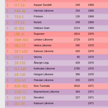
5
IYT-10
Kasper Sundell
249
1969
5
HAR-46
Härmän Liikenne
334
1969
5
TEV-5
Förbom
135
1969
5
IYT-10
Kivistö
249
1969
5
HI-901
Hellsten Soini
2214
1969
5
LRR-41
Ruponen
2814
1970
5
HNM-905
Lehdon Liikenne
2729
1970
5
HBC-55
Vekka Liikenne
295
1970
5
OET-605
Kainuun Liikenne
420
1970
5
ECF-5
Vesma
80
1970
5
ZR-530
Åbergin Linja
429
1970
5
VLC-605
Kokkolan Liikenne
2785
1970
5
UX-545
Hangon Liikenne
396
1970
5
HCH-63
Pekolan Liikenne
433
1970
5
RHH-982
Eino Tuomala
3016
1971
5
ZGH-72
Mannerkiven Liikenne
364
1971
5
OAY-50
Nevakivi
227
1971
5
OLI-50
Kainuun Liikenne
1971