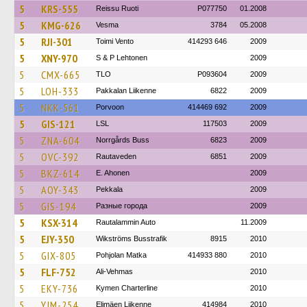
5
KRS-555
Reissu Ruoti
P077750
01.2008
5
KMG-626
Vesma
3784
05.2008
5
RJI-301
Toimi Vento
414293 646
2009
5
XNY-970
S & P Lehtonen
2009
5
CMX-665
TLO
P093604
2009
5
LOH-333
Pakkalan Liikenne
6822
2009
5
NKK-561
Porvoon
414469 692
2009
5
GIS-121
LSL
117503
2009
5
ZNA-604
Norrgårds Buss
6823
2009
5
OVC-392
Rautaveden
6851
2009
5
BKZ-614
E. Ahonen
2009
5
AOY-343
Pekkala
2009
5
GIS-194
Разные города
2009
5
KSX-314
Rautalammin Auto
11.2009
5
EJY-350
Wikströms Busstrafik
8915
2010
5
GIX-805
Pohjolan Matka
414933 880
2010
5
FLF-752
Ali-Vehmas
2010
5
EKY-736
Kymen Charterline
2010
5
YJM-254
Elimäen Liikenne
414984
2010