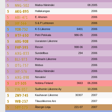
5
NNG-502
Matka-Niinimäki
08.2005
5
AKG-895
Hallakangas
2006
5
ABI-471
E. Ahonen
2006
5
IAY-566
S & P Lehtonen
2006
5
YOR-732
K-S Liikenne
6401
2006
5
HTF-650
Petri Pekkala
986-05
2006
5
AXG-908
Uuraisten Liikenne
2006
5
FHP-393
Revon
998-06
2006
5
AXG-833
Sundellbus
294
2006
5
BLI-973
Peimarin Liikenne
2006
5
OTL-757
Mobus
2006
5
IAY-576
Matka-Niinimäki
2006
5
AXG-898
Nevakivi
2006
5
JJT-305
Nobina Finland
3663
06.2006
5
YIN-937
Sudhomin Liikenne Ay
10.2006
5
ZNY-745
Kauhavan Liikenne
30307
2007
5
VVB-237
Tilausliikenne Are
2007
5
SBY-173
Åbergin Linja
221-07
2007