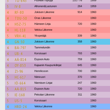
5
TO-643
Разные города
131 / 76
1959
5
IV-8
Alhonen&Lastunen
264
1959
4
RF-80
Jokisen Liikenne
914
1960
4
TDU-50
Oras Liikenne
1960
4
HSZ-75
Hämeen Linja
720
1960
4
HL-118
Vekka Liikenne
1960
5
VRH-41
Ykspetäjä
339
1960
4
GN-50
Jokisen Liikenne
358
1960
4
BÄ-797
Tammelundin
1960
4
UB-4
Korsisaari
793
1960
4
AÄ-814
Espoon Auto
759
1960
4
OY-853
Kajaanin Kaupunkilinjat
645
1960
4
ZI-96
Henriksson
700
1960
5
HC-617
Niinivuori
370
1960
5
IÖ-664
Niemisen Linjat
247
1960
5
AÄ-815
Espoon Auto
720
1960
5
IE-168
Pekolan Liikenne
311
1960
5
US-5
Korsisaari
1960
4
HRO-24
Vekka Liikenne
1960