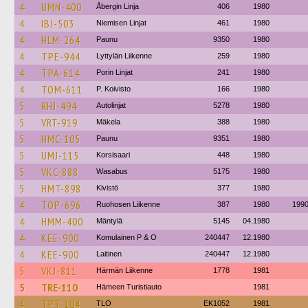
4
UMN-400
Åbergin Linja
406
1980
4
IBJ-503
Niemisen Linjat
461
1980
4
HLM-264
Paunu
9350
1980
4
TPE-944
Lyttylän Liikenne
259
1980
4
TPA-614
Porin Linjat
241
1980
4
TOM-611
P. Koivisto
166
1980
5
RHJ-494
Autolinjat
5278
1980
5
VRT-919
Mäkela
388
1980
5
HMC-105
Paunu
9351
1980
5
UMJ-115
Korsisaari
448
1980
5
VKC-888
Wasabus
5175
1980
5
HMT-898
Kivistö
377
1980
4
TOP-696
Ruohosen Liikenne
387
1980
199
4
HMM-400
Mäntylä
5145
04.1980
4
KEE-900
Komulainen P & O
240447
12.1980
4
KEE-900
Laitinen
240447
12.1980
5
VKJ-811
Härmän Liikenne
1778
1981
5
TRE-110
Hämeen Turistiauto
1981
4
TPT-104
TLO
EK1052
1981