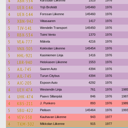
4
XBR-534
Karstulan Liikenne
1515
1976
4
UEX-144
Yrjö Brofeldt
145460
1976
4
UEX-144
Forssan Liikenne
145460
1976
5
XBN-942
Viitasaaren
1417
1976
5
TJV-141
Wendelin Transport
145450
1976
5
RBX-534
Toimi Vento
1370
1976
5
VEA-777
Mäkela
4216
1976
5
VNX-305
Kokkolan Liikenne
145454
1976
5
HHL-921
Kasiniemen Linja
1416
1976
5
LBR-940
Heiskasen Liikenne
1553
1976
5
AJL-745
Saaren Auto
4394
1976
5
AJL-745
Turun Citybus
4394
1976
5
AJC-205
Espoon Auto
4292
1976
4
UEV-474
Westendin Linja
761
1976
198
4
UHK-474
Paavo Sillanpää
846
1976
198
4
KBS-211
J. Punkero
893
1976
198
5
SBU-422
Pielisen
145464
1976
199
4
VEV-558
Kauhavan Liikenne
943
1977
4
TKM-302
Mikkolan Liikenne
915
1977