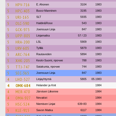
5
HPV-716
E. Ahonen
3104
1983
5
HPC-403
Bussi-Manninen
3195
1983
5
URJ-165
SLT
5935
1983
5
OLC-590
Haldin&Rose
543
1983
5
GCK-975
Joensuun Linja
847
1983
5
UPP-805
Linjamatka
57 / 23
1983
5
HRA-200
LSL
5909
1983
5
URV-605
Tyllilä
5879
1983
5
ARC-764
Rautaveden
5894
1983
5
XHK-205
Keski-Suomi, прочие
788
1983
5
TTJ-747
Satakunta, прочие
744
1983
5
SEC-365
Joensuun Linja
847
1983
4
LHO-527
Linjayhtymä
5805
05.1983
4
OMK-684
Helander ja Knit
1984
4
MER-470
Järvisen Liikenne
1984
4
OMA-927
Nevakivi
1984
5
HSC-524
Niemisen Linjat
639-83
1984
5
KLE-915
Savon Matka
6117
1984