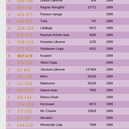
4
EKR-204
Leiniön Liikenne
634
1989
4
ZHJ-756
Ragnar Norrgård
13771
1989
4
AFA-473
Разные города
1989
4
AFB-835
TuKL
747
1989
4
ZEN-204
Lähilinjat
6972
1989
4
EJN-273
Rauman Kohde-Auto
4080
1989
4
FCM-519
Korpelan Liikenne
1232
1989
4
VTT-822
Päntäneen Linjat
4261
1989
5
MJP-678
Kuopion
1989
5
VTV-303
Vihtori Ojala
1989
5
EIJ-661
Järvisen Liikenne
147454
1989
5
LFC-529
Mörö
30155
1989
5
LFC-529
Makkonen
30155
1989
5
BMU-805
Saaren Auto
7000
1989
5
IER-544
Reissu Ruoti
1989
5
ZEN-204
Korsisaari
6972
1989
5
SJT-830
ML-Charter
15828
1989
5
ICS-947
Nevakivi
1989
5
CAA-120
Westendin Linja
7089
1989