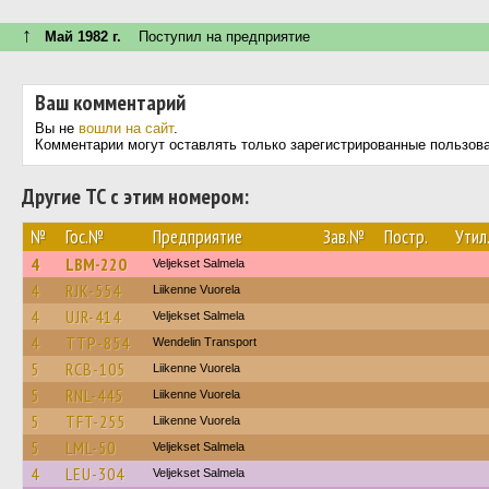
↑
Май 1982 г.
Поступил на предприятие
Ваш комментарий
Вы не
вошли на сайт
.
Комментарии могут оставлять только зарегистрированные пользов
Другие ТС с этим номером:
№
Гос.№
Предприятие
Зав.№
Постр.
Утил
4
LBM-220
Veljekset Salmela
4
RJK-554
Liikenne Vuorela
4
UJR-414
Veljekset Salmela
4
TTP-854
Wendelin Transport
5
RCB-105
Liikenne Vuorela
5
RNL-445
Liikenne Vuorela
5
TFT-255
Liikenne Vuorela
5
LML-50
Veljekset Salmela
4
LEU-304
Veljekset Salmela