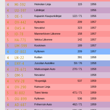
4
MI-392
Heinolan Linja
115
1956
4
UU-597
Lähilinjat
1956
5
OE-5
Kajaanin Kaupunkilinjat
122 / 71
1956
4
OV-442
Kyllonen
209
1957
4
OAS-4
Nevakivi
323
1957
5
IO-78
Mannerkiven Liikenne
158
1957
5
HA-771
Vekka Liikenne
142
1957
5
UM-399
Koskinen
189
1957
4
OF-802
Kyllonen
209
1957
4
LN-22
Kutilan
391
1958
4
ENY-4
Jussilan Autoliike
59 / 76
1958
4
ZB-671
Matkustajain Auto
270 / 71
1958
5
OM-5
Nevakivi
1958
4
VIV-28
Ykspetäjä
537
1959
4
OV-290
Kainuun Linja
1959
5
RI-802
Toimi Vento
471 / 71
1959
5
OU-899
Kyllonen
536
1959
4
AD-687
Friherrsin Auto
462 / 71
1959