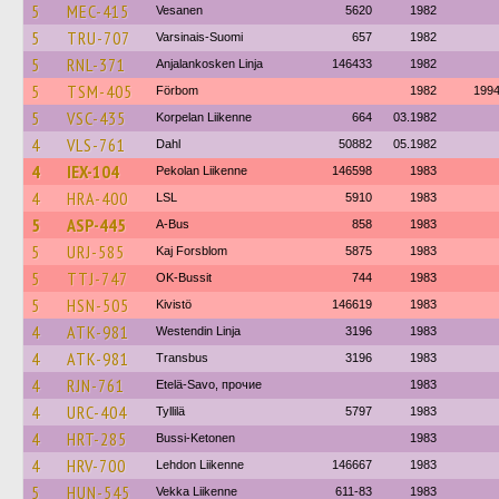
5
MEC-415
Vesanen
5620
1982
5
TRU-707
Varsinais-Suomi
657
1982
5
RNL-371
Anjalankosken Linja
146433
1982
5
TSM-405
Förbom
1982
199
5
VSC-435
Korpelan Liikenne
664
03.1982
4
VLS-761
Dahl
50882
05.1982
4
IEX-104
Pekolan Liikenne
146598
1983
4
HRA-400
LSL
5910
1983
5
ASP-445
A-Bus
858
1983
5
URJ-585
Kaj Forsblom
5875
1983
5
TTJ-747
OK-Bussit
744
1983
5
HSN-505
Kivistö
146619
1983
4
ATK-981
Westendin Linja
3196
1983
4
ATK-981
Transbus
3196
1983
4
RJN-761
Etelä-Savo, прочие
1983
4
URC-404
Tyllilä
5797
1983
4
HRT-285
Bussi-Ketonen
1983
4
HRV-700
Lehdon Liikenne
146667
1983
5
HUN-545
Vekka Liikenne
611-83
1983