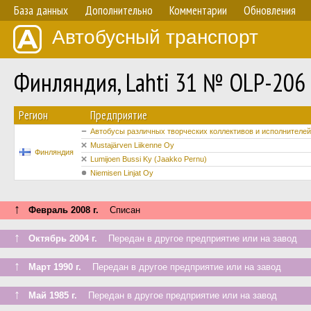
База данных
Дополнительно
Комментарии
Обновления
Автобусный транспорт
Финляндия, Lahti 31 № OLP-206
Регион
Предприятие
Автобусы различных творческих коллективов и исполнителей
Mustajärven Liikenne Oy
Финляндия
Lumijoen Bussi Ky (Jaakko Pernu)
Niemisen Linjat Oy
↑
Февраль 2008 г.
Списан
↑
Октябрь 2004 г.
Передан в другое предприятие или на завод
↑
Март 1990 г.
Передан в другое предприятие или на завод
↑
Май 1985 г.
Передан в другое предприятие или на завод