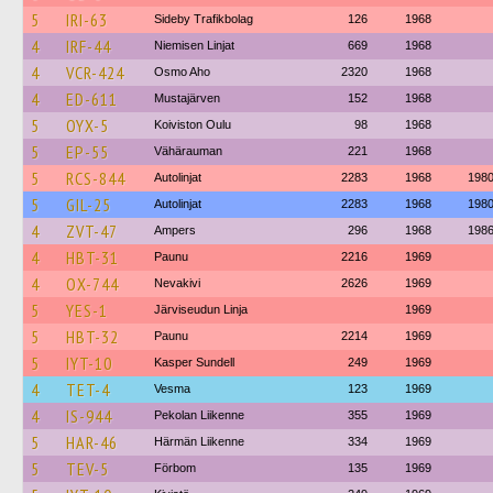
5
IRI-63
Sideby Trafikbolag
126
1968
4
IRF-44
Niemisen Linjat
669
1968
4
VCR-424
Osmo Aho
2320
1968
4
ED-611
Mustajärven
152
1968
5
OYX-5
Koiviston Oulu
98
1968
5
EP-55
Vähärauman
221
1968
5
RCS-844
Autolinjat
2283
1968
198
5
GIL-25
Autolinjat
2283
1968
198
4
ZVT-47
Ampers
296
1968
198
4
HBT-31
Paunu
2216
1969
4
OX-744
Nevakivi
2626
1969
5
YES-1
Järviseudun Linja
1969
5
HBT-32
Paunu
2214
1969
5
IYT-10
Kasper Sundell
249
1969
4
TET-4
Vesma
123
1969
4
IS-944
Pekolan Liikenne
355
1969
5
HAR-46
Härmän Liikenne
334
1969
5
TEV-5
Förbom
135
1969