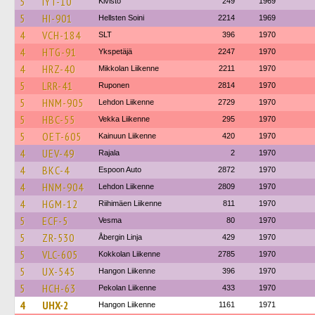
5
IYT-10
Kivistö
249
1969
5
HI-901
Hellsten Soini
2214
1969
4
VCH-184
SLT
396
1970
4
HTG-91
Ykspetäjä
2247
1970
4
HRZ-40
Mikkolan Liikenne
2211
1970
5
LRR-41
Ruponen
2814
1970
5
HNM-905
Lehdon Liikenne
2729
1970
5
HBC-55
Vekka Liikenne
295
1970
5
OET-605
Kainuun Liikenne
420
1970
4
UEV-49
Rajala
2
1970
4
BKC-4
Espoon Auto
2872
1970
4
HNM-904
Lehdon Liikenne
2809
1970
4
HGM-12
Riihimäen Liikenne
811
1970
5
ECF-5
Vesma
80
1970
5
ZR-530
Åbergin Linja
429
1970
5
VLC-605
Kokkolan Liikenne
2785
1970
5
UX-545
Hangon Liikenne
396
1970
5
HCH-63
Pekolan Liikenne
433
1970
4
UHX-2
Hangon Liikenne
1161
1971