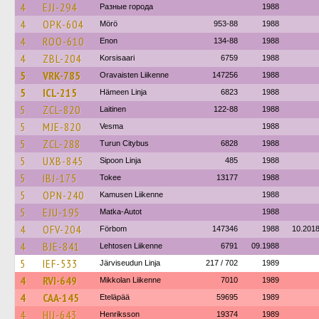
4
EJJ-294
Разные города
1988
4
OPK-604
Mörö
953-88
1988
4
ROO-610
Enon
134-88
1988
4
ZBL-204
Korsisaari
6759
1988
5
VRK-785
Oravaisten Liikenne
147256
1988
5
ICL-215
Hämeen Linja
6823
1988
5
ZCL-820
Laitinen
122-88
1988
5
MJE-820
Vesma
1988
5
ZCL-288
Turun Citybus
6828
1988
5
UXB-845
Sipoon Linja
485
1988
5
IBJ-175
Tokee
13177
1988
5
OPN-240
Kamusen Liikenne
1988
5
EJU-195
Matka-Autot
1988
4
OFV-204
Förbom
147346
1988
10.201
4
BJE-841
Lehtosen Liikenne
6791
09.1988
5
IEF-533
Järviseudun Linja
217 / 702
1989
4
RVI-649
Mikkolan Liikenne
7010
1989
4
CAA-145
Eteläpää
59695
1989
4
HIJ-643
Henriksson
19374
1989