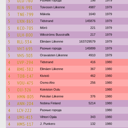
5
ULU-760
Разные города
198
1979
5
REN-991
Toivosen Liikenne
4987
1979
5
TNE-799
Mäkela
1640
1979
5
UXN-865
Tidstrand
145876
1979
5
KCO-705
Mörö
221
1979
5
ULH-800
Wikströms Busstrafik
217
1979
5
RLL-334
Elimäen Liikenne
1637/29579
1979
5
VHT-695
Разные города
145899
1979
5
VHS-303
Oravaisten Liikenne
4910
1979
4
UVP-294
Tidstrand
416
1980
4
RME-382
Elimäen Liikenne
367
1980
4
TOB-147
Kivistö
462
1980
5
VOU-475
Osmo Aho
256
1980
5
OJJ-326
Koiviston Oulu
1980
5
HMN-805
Pekolan Liikenne
376
1980
4
ANN-204
Nobina Finland
5214
1980
4
LCV-222
Разные города
1980
4
UMJ-413
Vihtori Ojala
343
1980
4
HMS-117
J. Punkero
132
1980