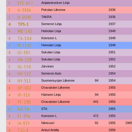
5
EFE-617
Anjalankosken Linja
5
H-3886
Pekolan Liikenne
1936
5
H-5048
TAKRA
1936
4
TPS-1
Someron Linja
1937
4
MB-142
Heinolan Linja
1948
4
TA-104
Koiviston L
1948
4
M-1142
Heinolan Linja
1948
4
UJ-385
Sukulan Linja
1951
4
UN-529
Sukulan Linja
1952
5
UL-550
Järvinen
1952
4
HV-532
Someron Auto
1954
4
HY-511
Suomensyrjan Liikenne
84
1954
4
VP-402
Oravaisten Liikenne
1955
4
HI-516
Hämeen Linja
94
1955
5
YF-290
Oravaisten Liikenne
441
1955
4
BA-54
STA
1955
4
EL-956
Koiviston L
472
1955
4
IA-925
Niinivuori
91
1955
196
4
TJC-4
Artturi Anttila
1956