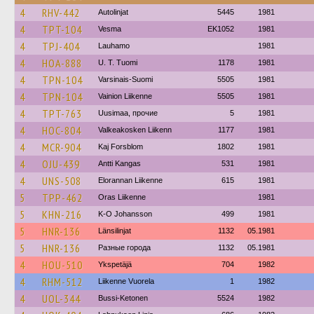
4
RHV-442
Autolinjat
5445
1981
4
TPT-104
Vesma
EK1052
1981
4
TPJ-404
Lauhamo
1981
4
HOA-888
U. T. Tuomi
1178
1981
4
TPN-104
Varsinais-Suomi
5505
1981
4
TPN-104
Vainion Liikenne
5505
1981
4
TPT-763
Uusimaa, прочие
5
1981
4
HOC-804
Valkeakosken Liikenn
1177
1981
4
MCR-904
Kaj Forsblom
1802
1981
4
OJU-439
Antti Kangas
531
1981
4
UNS-508
Elorannan Liikenne
615
1981
5
TPP-462
Oras Liikenne
1981
5
KHN-216
K-O Johansson
499
1981
5
HNR-136
Länsilinjat
1132
05.1981
5
HNR-136
Разные города
1132
05.1981
4
HOU-510
Ykspetäjä
704
1982
4
RHM-512
Liikenne Vuorela
1
1982
4
UOL-344
Bussi-Ketonen
5524
1982