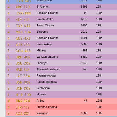
5
TVM-805
Artturi Anttila
1027
1984
4
ARC-729
E. Ahonen
5898
1984
4
TVN-444
Pohjolan Liikenne
99
1984
4
KLE-745
Savon Matka
6078
1984
4
TVX-644
Turun Citybus
6100
1984
4
MEU-504
Saresma
1030
1984
4
AUS-432
Soisalon Liikenne
6091
1984
5
ATR-755
Saaren Auto
5968
1984
5
BGN-465
Mäkela
989
1984
5
URP-405
Vantaan Liikenne
5889
1984
5
USU-205
Lähilinjat
1049
1984
5
HSR-845
Alhonen&Lastunen
943
1984
5
LAT-774
Разные города
1984
5
USH-805
Paavo Sillanpää
1984
5
USH-805
Ventoniemi
1984
5
HTB-100
Itkonen
1984
4
ONR-824
A-Bus
47
1985
4
LHV-732
Liikenne-Pasma
1985
5
AXA-881
Wasabus
1066
1985