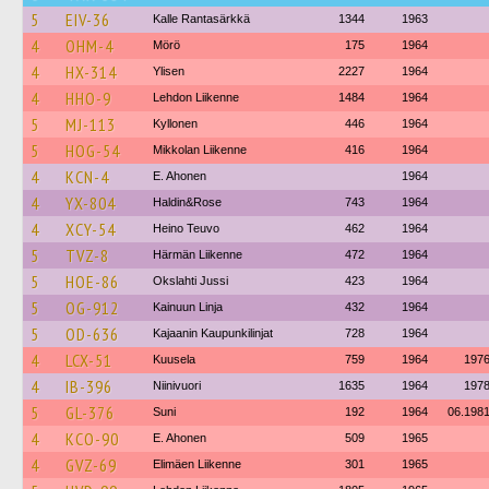
5
EIV-36
Kalle Rantasärkkä
1344
1963
4
OHM-4
Mörö
175
1964
4
HX-314
Ylisen
2227
1964
4
HHO-9
Lehdon Liikenne
1484
1964
5
MJ-113
Kyllonen
446
1964
5
HOG-54
Mikkolan Liikenne
416
1964
4
KCN-4
E. Ahonen
1964
4
YX-804
Haldin&Rose
743
1964
4
XCY-54
Heino Teuvo
462
1964
5
TVZ-8
Härmän Liikenne
472
1964
5
HOE-86
Okslahti Jussi
423
1964
5
OG-912
Kainuun Linja
432
1964
5
OD-636
Kajaanin Kaupunkilinjat
728
1964
4
LCX-51
Kuusela
759
1964
197
4
IB-396
Niinivuori
1635
1964
197
5
GL-376
Suni
192
1964
06.198
4
KCO-90
E. Ahonen
509
1965
4
GVZ-69
Elimäen Liikenne
301
1965