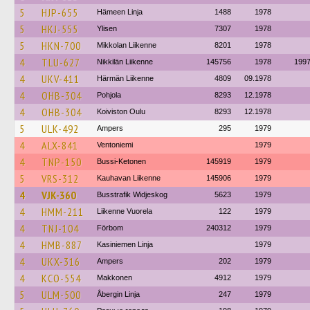
5
HJP-655
Hämeen Linja
1488
1978
5
HKJ-555
Ylisen
7307
1978
5
HKN-700
Mikkolan Liikenne
8201
1978
4
TLU-627
Nikkilän Liikenne
145756
1978
199
4
UKV-411
Härmän Liikenne
4809
09.1978
4
OHB-304
Pohjola
8293
12.1978
4
OHB-304
Koiviston Oulu
8293
12.1978
5
ULK-492
Ampers
295
1979
4
ALX-841
Ventoniemi
1979
4
TNP-150
Bussi-Ketonen
145919
1979
5
VRS-312
Kauhavan Liikenne
145906
1979
4
VJK-360
Busstrafik Widjeskog
5623
1979
4
HMM-211
Liikenne Vuorela
122
1979
4
TNJ-104
Förbom
240312
1979
4
HMB-887
Kasiniemen Linja
1979
4
UKX-316
Ampers
202
1979
4
KCO-554
Makkonen
4912
1979
5
ULM-500
Åbergin Linja
247
1979