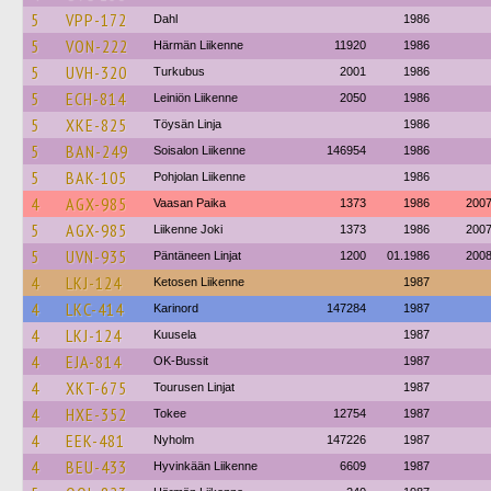
5
VPP-172
Dahl
1986
5
VON-222
Härmän Liikenne
11920
1986
5
UVH-320
Turkubus
2001
1986
5
ECH-814
Leiniön Liikenne
2050
1986
5
XKE-825
Töysän Linja
1986
5
BAN-249
Soisalon Liikenne
146954
1986
5
BAK-105
Pohjolan Liikenne
1986
4
AGX-985
Vaasan Paika
1373
1986
200
5
AGX-985
Liikenne Joki
1373
1986
200
5
UVN-935
Päntäneen Linjat
1200
01.1986
200
4
LKJ-124
Ketosen Liikenne
1987
4
LKC-414
Karinord
147284
1987
4
LKJ-124
Kuusela
1987
4
EJA-814
OK-Bussit
1987
4
XKT-675
Tourusen Linjat
1987
4
HXE-352
Tokee
12754
1987
4
EEK-481
Nyholm
147226
1987
4
BEU-433
Hyvinkään Liikenne
6609
1987