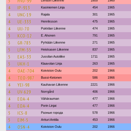
5
HVD-99
Lehdon Liikenne
1805
1965
4
IP-913
Kasiniemen Linja
454
1965
4
UNC-19
Rajala
301
1965
4
UE-333
Henriksson
475
1965
4
UIJ-70
Pukkilan Liikenne
474
1965
5
KCO-12
E. Ahonen
791
1965
5
GR-785
Pyhtään Liikenne
271
1965
5
LFM-55
Heiskasen Liikenne
837
1965
5
EAS-33
Jussilan Autoliike
1711
1965
5
UKH-1
Klaavolan Linja
263
1965
4
OAE-704
Koiviston Oulu
202
1966
4
TEO-987
Bussi-Ketonen
586
1966
4
YEI-98
Kauhavan Liikenne
2221
1966
4
UV-629
Norrgård
406
1966
4
EOA-4
Vähärauman
477
1966
4
EOA-4
Porin Linjat
477
1966
5
ICS-8
Разные города
578
1966
5
EIM-5
Artturi Anttila
453
1966
4
OSN-4
Koiviston Oulu
202
1966