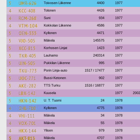
5
UMR-626
Toivosen Liikenne
4400
1977
4
KCC-408
Tolonen
4426
1977
4
RCM-268
Suni
934
1977
4
VTM-104
Kokkolan Liikenne
4586
1977
5
OEN-333
Kyllonen
4471
1977
5
VJO-505
Mäkela
145575
1977
5
XCC-815
Korhosen Linjat
1423
1977
5
TKR-405
Lauhamo
240314
1977
5
UJN-505
Pukkilan Liikenne
995
1977
5
TKU-773
Porin Linja-auto
1517 / 17477
1977
5
UOC-771
Bussi-Ketonen
902
1977
5
AKE-282
TTS Turku
1516 / 16877
1977
5
LBX-142
Kuusela
1977
200
5
HKN-142
U. T. Tuomi
24
1978
4
OHL-710
Kyllonen
4775
1978
4
VHJ-111
Mäkela
34
1978
4
VOX-701
Mäkela
55
1978
4
HKX-144
Ylisen
979
1978
5
AKT-813
Mäkela
4707
1978