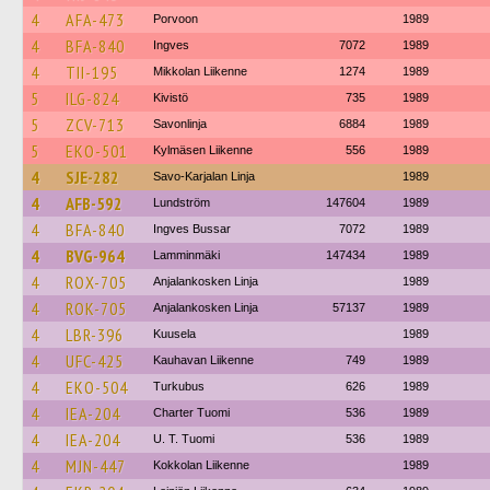
4
AFA-473
Porvoon
1989
4
BFA-840
Ingves
7072
1989
4
TII-195
Mikkolan Liikenne
1274
1989
5
ILG-824
Kivistö
735
1989
5
ZCV-713
Savonlinja
6884
1989
5
EKO-501
Kylmäsen Liikenne
556
1989
4
SJE-282
Savo-Karjalan Linja
1989
4
AFB-592
Lundström
147604
1989
4
BFA-840
Ingves Bussar
7072
1989
4
BVG-964
Lamminmäki
147434
1989
4
ROX-705
Anjalankosken Linja
1989
4
ROK-705
Anjalankosken Linja
57137
1989
4
LBR-396
Kuusela
1989
4
UFC-425
Kauhavan Liikenne
749
1989
4
EKO-504
Turkubus
626
1989
4
IEA-204
Charter Tuomi
536
1989
4
IEA-204
U. T. Tuomi
536
1989
4
MJN-447
Kokkolan Liikenne
1989