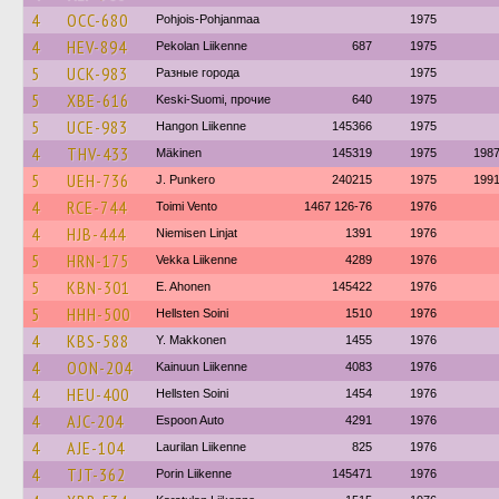
4
OCC-680
Pohjois-Pohjanmaa
1975
4
HEV-894
Pekolan Liikenne
687
1975
5
UCK-983
Разные города
1975
5
XBE-616
Keski-Suomi, прочие
640
1975
5
UCE-983
Hangon Liikenne
145366
1975
4
THV-433
Mäkinen
145319
1975
198
5
UEH-736
J. Punkero
240215
1975
199
4
RCE-744
Toimi Vento
1467 126-76
1976
4
HJB-444
Niemisen Linjat
1391
1976
5
HRN-175
Vekka Liikenne
4289
1976
5
KBN-301
E. Ahonen
145422
1976
5
HHH-500
Hellsten Soini
1510
1976
4
KBS-588
Y. Makkonen
1455
1976
4
OON-204
Kainuun Liikenne
4083
1976
4
HEU-400
Hellsten Soini
1454
1976
4
AJC-204
Espoon Auto
4291
1976
4
AJE-104
Laurilan Liikenne
825
1976
4
TJT-362
Porin Liikenne
145471
1976