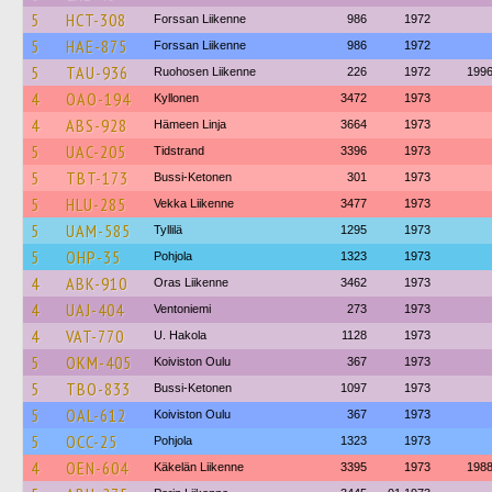
5
HCT-308
Forssan Liikenne
986
1972
5
HAE-875
Forssan Liikenne
986
1972
5
TAU-936
Ruohosen Liikenne
226
1972
199
4
OAO-194
Kyllonen
3472
1973
4
ABS-928
Hämeen Linja
3664
1973
5
UAC-205
Tidstrand
3396
1973
5
TBT-173
Bussi-Ketonen
301
1973
5
HLU-285
Vekka Liikenne
3477
1973
5
UAM-585
Tyllilä
1295
1973
5
OHP-35
Pohjola
1323
1973
4
ABK-910
Oras Liikenne
3462
1973
4
UAJ-404
Ventoniemi
273
1973
4
VAT-770
U. Hakola
1128
1973
5
OKM-405
Koiviston Oulu
367
1973
5
TBO-833
Bussi-Ketonen
1097
1973
5
OAL-612
Koiviston Oulu
367
1973
5
OCC-25
Pohjola
1323
1973
4
OEN-604
Käkelän Liikenne
3395
1973
198