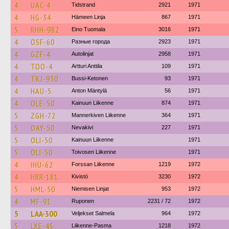
4
UAC-4
Tidstrand
2921
1971
4
HG-34
Hämeen Linja
867
1971
5
RHH-982
Eino Tuomala
3016
1971
4
OSF-60
Разные города
2923
1971
4
GZF-4
Autolinjat
2958
1971
4
TOO-4
Artturi Anttila
109
1971
4
TKJ-930
Bussi-Ketonen
93
1971
4
HAU-5
Anton Mäntylä
56
1971
4
OLE-50
Kainuun Liikenne
874
1971
5
ZGH-72
Mannerkiven Liikenne
364
1971
5
OAY-50
Nevakivi
227
1971
5
OLI-50
Kainuun Liikenne
1971
5
OLI-50
Toivosen Liikenne
1971
4
IHU-62
Forssan Liikenne
1219
1972
4
HRR-181
Kivistö
3230
1972
5
HML-50
Niemisen Linjat
953
1972
4
MF-91
Ruponen
2231 / 72
1972
5
LAA-300
Veljekset Salmela
964
1972
5
LXE-45
Liikenne-Pasma
1218
1972