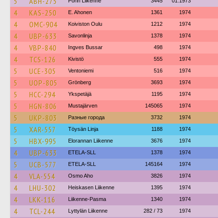
5
ABH-275
Porin Liikenne
3445
01.1973
4
KAS-250
E. Ahonen
1361
1974
4
OMC-904
Koiviston Oulu
1212
1974
4
UBP-633
Savonlinja
1378
1974
4
VBP-840
Ingves Bussar
498
1974
4
TCS-126
Kivistö
555
1974
5
UCE-305
Ventoniemi
516
1974
5
UOP-805
Grönberg
3693
1974
5
HCC-294
Ykspetäjä
1195
1974
5
HGN-806
Mustajärven
145065
1974
5
UKP-803
Разные города
3732
1974
5
XAR-557
Töysän Linja
1188
1974
5
HBX-995
Elorannan Liikenne
3676
1974
4
UBP-633
ETELA-SLL
1378
1974
5
UCB-577
ETELA-SLL
145164
1974
4
VLA-554
Osmo Aho
3826
1974
4
LHU-302
Heiskasen Liikenne
1395
1974
4
LKK-116
Liikenne-Pasma
1340
1974
4
TCL-244
Lyttylän Liikenne
282 / 73
1974