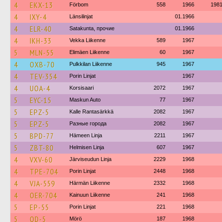
4
EKX-13
Förbom
558
1966
198
4
IXY-4
Länsilinjat
01.1966
4
ELR-40
Satakunta, прочие
01.1966
4
IKH-33
Vekka Liikenne
589
1967
5
MLN-55
Elimäen Liikenne
60
1967
4
OXB-70
Pulkkilan Liikenne
945
1967
4
TEV-354
Porin Linjat
1967
4
UOA-4
Korsisaari
2072
1967
5
EYC-15
Maskun Auto
77
1967
5
EPZ-5
Kalle Rantasärkkä
2082
1967
5
EPZ-5
Разные города
2082
1967
5
BPD-77
Hämeen Linja
2211
1967
5
ZBT-80
Helmisen Linja
607
1967
4
VXV-60
Järviseudun Linja
2229
1968
4
TPE-704
Porin Linjat
2448
1968
4
VJA-559
Härmän Liikenne
2332
1968
4
OER-704
Kainuun Liikenne
241
1968
5
EP-55
Porin Linjat
221
1968
5
OD-5
Mörö
187
1968