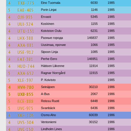
4
TXE-773
Eino Tuomala
6030
1985
5
EAE-405
Porin Linjat
1146
1985
4
OJV-935
Ervasti
5345
1985
4
UUJ-324
Koskinen
1155
1985
4
UTU-151
Koiviston Oulu
6231
1985
4
LHX-388
Разные города
146837
1985
4
AXA-881
Uusimaa, прочие
1066
1985
4
USE-912
Sipoon Linja
1085
1985
4
EAT-381
Perhe Eero
146951
1985
4
HUO-744
Hätisen Liikenne
11914
1985
5
AXA-652
Ragnar Norrgård
11915
1985
5
XLE-397
P. Koivisto
1985
4
HVH-780
Seinäjoen
30210
1986
5
UXB-855
A-Bus
2067
1986
5
BCE-888
Reissu Ruoti
6448
1986
5
UVC-975
Svanbäck
6436
1986
4
XKE-105
Osmo Aho
60039
1986
4
UVS-304
Ventoniemi
30152
1986
4
UVC-150
Lindholm Lines
1986