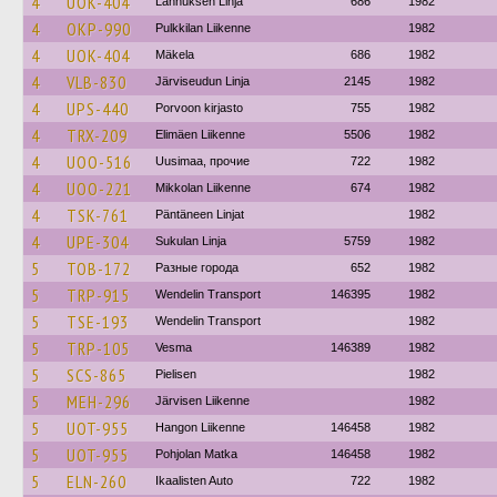
4
UOK-404
Lahnuksen Linja
686
1982
4
OKP-990
Pulkkilan Liikenne
1982
4
UOK-404
Mäkela
686
1982
4
VLB-830
Järviseudun Linja
2145
1982
4
UPS-440
Porvoon kirjasto
755
1982
4
TRX-209
Elimäen Liikenne
5506
1982
4
UOO-516
Uusimaa, прочие
722
1982
4
UOO-221
Mikkolan Liikenne
674
1982
4
TSK-761
Päntäneen Linjat
1982
4
UPE-304
Sukulan Linja
5759
1982
5
TOB-172
Разные города
652
1982
5
TRP-915
Wendelin Transport
146395
1982
5
TSE-193
Wendelin Transport
1982
5
TRP-105
Vesma
146389
1982
5
SCS-865
Pielisen
1982
5
MEH-296
Järvisen Liikenne
1982
5
UOT-955
Hangon Liikenne
146458
1982
5
UOT-955
Pohjolan Matka
146458
1982
5
ELN-260
Ikaalisten Auto
722
1982