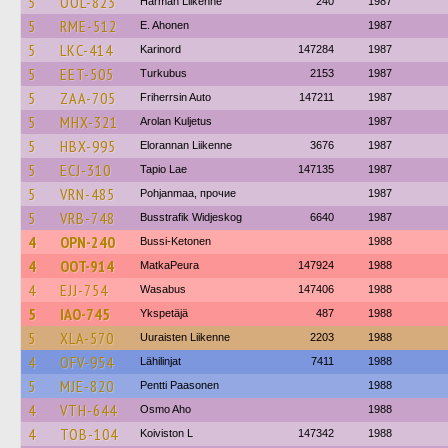
5
OOL-823
Härmän Liikenne
240
1987
5
RME-512
E. Ahonen
1987
5
LKC-414
Karinord
147284
1987
5
EET-505
Turkubus
2153
1987
5
ZAA-705
Friherrsin Auto
147211
1987
5
MHX-321
Arolan Kuljetus
1987
5
HBX-995
Elorannan Liikenne
3676
1987
5
ECJ-310
Tapio Lae
147135
1987
5
VRN-485
Pohjanmaa, прочие
1987
5
VRB-748
Busstrafik Widjeskog
6640
1987
4
OPN-240
Bussi-Ketonen
1988
4
OOT-914
MatkaPeura
147924
1988
4
EJJ-754
Wasabus
147406
1988
5
IAO-745
Ykspetäjä
487
1988
5
XLA-570
Uuraisten Liikenne
2203
1988
4
OFV-954
Lähilinjat
7411
1988
5
MJE-820
Pentti Paasonen
1988
4
VTH-644
Osmo Aho
1988
4
TOB-104
Koiviston L
147342
1988