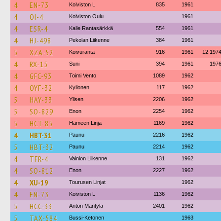
4
EN-73
Koiviston L
835
1961
4
OI-4
Koiviston Oulu
1961
4
ESR-4
Kalle Rantasärkkä
554
1961
4
HJ-498
Pekolan Liikenne
384
1961
5
XZA-52
Koivuranta
916
1961
12.197
4
RX-15
Suni
394
1961
197
4
GFC-93
Toimi Vento
1089
1962
4
OYF-32
Kyllonen
117
1962
5
HAY-33
Ylisen
2206
1962
5
SO-829
Enon
2254
1962
5
HCT-85
Hämeen Linja
1169
1962
4
HBT-31
Paunu
2216
1962
5
HBT-32
Paunu
2214
1962
4
TFR-4
Vainion Liikenne
131
1962
4
SO-812
Enon
2227
1962
4
XU-19
Tourusen Linjat
1962
4
EN-73
Koiviston L
1136
1962
5
HCC-33
Anton Mäntylä
2401
1962
5
TAX-584
Bussi-Ketonen
1963