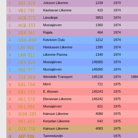
5
RBE-920
Jokisen Liikenne
1239
1974
5
VBC-791
Kauhavan Liikenne
415
1974
5
HCN-775
Länsilinjat
3853
1974
5
HCB-333
Mustajärven
1360
1974
5
UBR-361
Rajala
464
1974
4
OBH-804
Koiviston Oulu
1212
1974
4
LAV-980
Heiskasen Liikenne
1395
1974
4
LAN-311
Liikenne-Pasma
1340
1974
5
HBS-828
Mustajärven
145065
1974
5
VUE-377
Mustajärven
145065
1974
4
TEE-916
Wendelin Transport
145126
1974
198
4
KBL-704
Mörö
721
1975
4
KBC-555
E. Ahonen
145243
1975
4
HEC-370
Elorannan Liikenne
145242
1975
4
HEC-956
Mustajärven
621
1975
5
OON-205
Kainuun Liikenne
4080
1975
5
VKC-615
Korpelan Liikenne
642
1975
4
OCK-738
Kainuun Liikenne
4083
1975
4
AEP-906
Tammelundin
1975