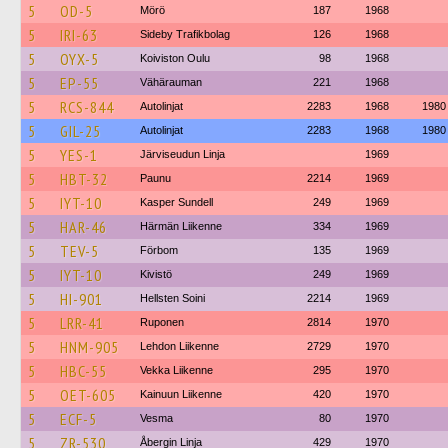
5
OD-5
Mörö
187
1968
5
IRI-63
Sideby Trafikbolag
126
1968
5
OYX-5
Koiviston Oulu
98
1968
5
EP-55
Vähärauman
221
1968
5
RCS-844
Autolinjat
2283
1968
1980
5
GIL-25
Autolinjat
2283
1968
1980
5
YES-1
Järviseudun Linja
1969
5
HBT-32
Paunu
2214
1969
5
IYT-10
Kasper Sundell
249
1969
5
HAR-46
Härmän Liikenne
334
1969
5
TEV-5
Förbom
135
1969
5
IYT-10
Kivistö
249
1969
5
HI-901
Hellsten Soini
2214
1969
5
LRR-41
Ruponen
2814
1970
5
HNM-905
Lehdon Liikenne
2729
1970
5
HBC-55
Vekka Liikenne
295
1970
5
OET-605
Kainuun Liikenne
420
1970
5
ECF-5
Vesma
80
1970
5
ZR-530
Åbergin Linja
429
1970