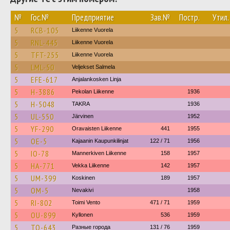
№
Гос.№
Предприятие
Зав.№
Постр.
Утил.
5
RCB-105
Liikenne Vuorela
5
RNL-445
Liikenne Vuorela
5
TFT-255
Liikenne Vuorela
5
LML-50
Veljekset Salmela
5
EFE-617
Anjalankosken Linja
5
H-3886
Pekolan Liikenne
1936
5
H-5048
TAKRA
1936
5
UL-550
Järvinen
1952
5
YF-290
Oravaisten Liikenne
441
1955
5
OE-5
Kajaanin Kaupunkilinjat
122 / 71
1956
5
IO-78
Mannerkiven Liikenne
158
1957
5
HA-771
Vekka Liikenne
142
1957
5
UM-399
Koskinen
189
1957
5
OM-5
Nevakivi
1958
5
RI-802
Toimi Vento
471 / 71
1959
5
OU-899
Kyllonen
536
1959
5
TO-643
Разные города
131 / 76
1959