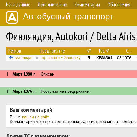
База данных
Дополнительно
Комментарии
Обновления
Автобусный транспорт
Финляндия, Autokori / Delta Airi
Регион
Предприятие
№
Гос.№
С...
5
KBN-301
03.1976
Финляндия
Linja-autoliike E. Ahonen Ky
↑
Март 1988 г.
Списан
↑
Март 1976 г.
Поступил на предприятие
Ваш комментарий
Вы не
вошли на сайт
.
Комментарии могут оставлять только зарегистрированные пользов
Другие ТС с этим номером: