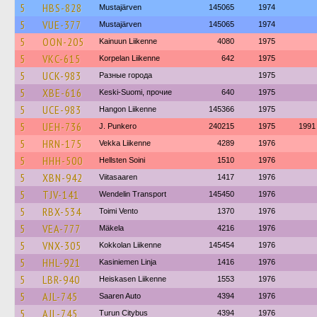
5
HBS-828
Mustajärven
145065
1974
5
VUE-377
Mustajärven
145065
1974
5
OON-205
Kainuun Liikenne
4080
1975
5
VKC-615
Korpelan Liikenne
642
1975
5
UCK-983
Разные города
1975
5
XBE-616
Keski-Suomi, прочие
640
1975
5
UCE-983
Hangon Liikenne
145366
1975
5
UEH-736
J. Punkero
240215
1975
1991
5
HRN-175
Vekka Liikenne
4289
1976
5
HHH-500
Hellsten Soini
1510
1976
5
XBN-942
Viitasaaren
1417
1976
5
TJV-141
Wendelin Transport
145450
1976
5
RBX-534
Toimi Vento
1370
1976
5
VEA-777
Mäkela
4216
1976
5
VNX-305
Kokkolan Liikenne
145454
1976
5
HHL-921
Kasiniemen Linja
1416
1976
5
LBR-940
Heiskasen Liikenne
1553
1976
5
AJL-745
Saaren Auto
4394
1976
5
AJL-745
Turun Citybus
4394
1976