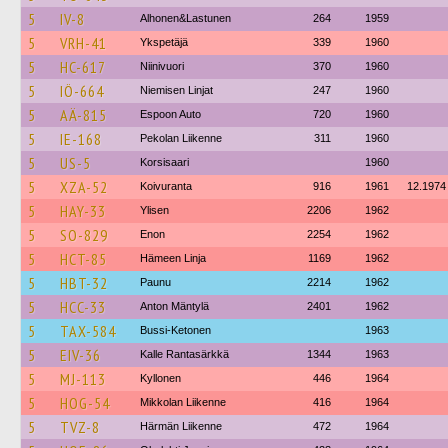
5
IV-8
Alhonen&Lastunen
264
1959
5
VRH-41
Ykspetäjä
339
1960
5
HC-617
Niinivuori
370
1960
5
IÖ-664
Niemisen Linjat
247
1960
5
AÄ-815
Espoon Auto
720
1960
5
IE-168
Pekolan Liikenne
311
1960
5
US-5
Korsisaari
1960
5
XZA-52
Koivuranta
916
1961
12.1974
5
HAY-33
Ylisen
2206
1962
5
SO-829
Enon
2254
1962
5
HCT-85
Hämeen Linja
1169
1962
5
HBT-32
Paunu
2214
1962
5
HCC-33
Anton Mäntylä
2401
1962
5
TAX-584
Bussi-Ketonen
1963
5
EIV-36
Kalle Rantasärkkä
1344
1963
5
MJ-113
Kyllonen
446
1964
5
HOG-54
Mikkolan Liikenne
416
1964
5
TVZ-8
Härmän Liikenne
472
1964