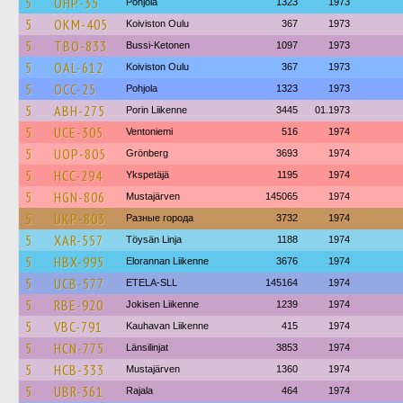
5
OHP-35
Pohjola
1323
1973
5
OKM-405
Koiviston Oulu
367
1973
5
TBO-833
Bussi-Ketonen
1097
1973
5
OAL-612
Koiviston Oulu
367
1973
5
OCC-25
Pohjola
1323
1973
5
ABH-275
Porin Liikenne
3445
01.1973
5
UCE-305
Ventoniemi
516
1974
5
UOP-805
Grönberg
3693
1974
5
HCC-294
Ykspetäjä
1195
1974
5
HGN-806
Mustajärven
145065
1974
5
UKP-803
Разные города
3732
1974
5
XAR-557
Töysän Linja
1188
1974
5
HBX-995
Elorannan Liikenne
3676
1974
5
UCB-577
ETELA-SLL
145164
1974
5
RBE-920
Jokisen Liikenne
1239
1974
5
VBC-791
Kauhavan Liikenne
415
1974
5
HCN-775
Länsilinjat
3853
1974
5
HCB-333
Mustajärven
1360
1974
5
UBR-361
Rajala
464
1974