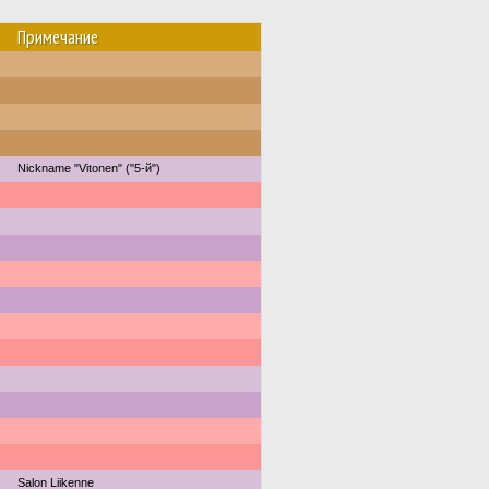
Примечание
Nickname "Vitonen" ("5-й")
Salon Liikenne