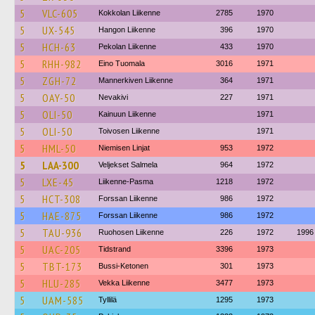
5
VLC-605
Kokkolan Liikenne
2785
1970
5
UX-545
Hangon Liikenne
396
1970
5
HCH-63
Pekolan Liikenne
433
1970
5
RHH-982
Eino Tuomala
3016
1971
5
ZGH-72
Mannerkiven Liikenne
364
1971
5
OAY-50
Nevakivi
227
1971
5
OLI-50
Kainuun Liikenne
1971
5
OLI-50
Toivosen Liikenne
1971
5
HML-50
Niemisen Linjat
953
1972
5
LAA-300
Veljekset Salmela
964
1972
5
LXE-45
Liikenne-Pasma
1218
1972
5
HCT-308
Forssan Liikenne
986
1972
5
HAE-875
Forssan Liikenne
986
1972
5
TAU-936
Ruohosen Liikenne
226
1972
1996
5
UAC-205
Tidstrand
3396
1973
5
TBT-173
Bussi-Ketonen
301
1973
5
HLU-285
Vekka Liikenne
3477
1973
5
UAM-585
Tyllilä
1295
1973