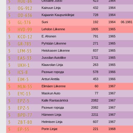
5
HOE-86
Okslahti Jussi
423
1964
5
OG-912
Kainuun Linja
432
1964
5
OD-636
Kajaanin Kaupunkilinjat
728
1964
5
GL-376
Suni
192
1964
06.1981
5
HVD-99
Lehdon Liikenne
1805
1965
5
KCO-12
E. Ahonen
791
1965
5
GR-785
Pyhtään Liikenne
271
1965
5
LFM-55
Heiskasen Liikenne
837
1965
5
EAS-33
Jussilan Autoliike
1711
1965
5
UKH-1
Klaavolan Linja
263
1965
5
ICS-8
Разные города
578
1966
5
EIM-5
Artturi Anttila
453
1966
5
MLN-55
Elimäen Liikenne
60
1967
5
EYC-15
Maskun Auto
77
1967
5
EPZ-5
Kalle Rantasärkkä
2082
1967
5
EPZ-5
Разные города
2082
1967
5
BPD-77
Hämeen Linja
2211
1967
5
ZBT-80
Helmisen Linja
607
1967
5
EP-55
Porin Linjat
221
1968