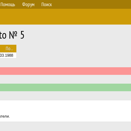
Помощь
Форум
Поиск
sto № 5
По...
03.1988
атели.