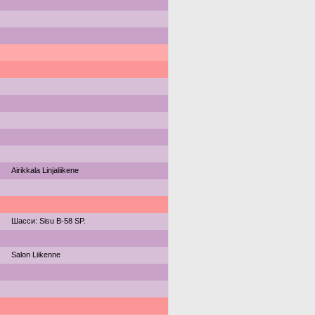
Airikkala Linjaliikene
Шасси: Sisu B-58 SP.
Salon Liikenne