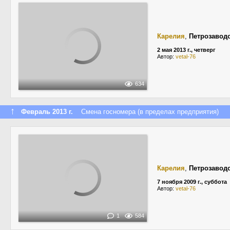
Карелия
,
Петрозавод
2 мая 2013 г., четверг
Автор:
vetal-76
634
↑
Февраль 2013 г.
Смена госномера (в пределах предприятия)
Карелия
,
Петрозавод
7 ноября 2009 г., суббота
Автор:
vetal-76
1
584