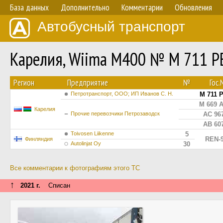
База данных
Дополнительно
Комментарии
Обновления
Автобусный транспорт
Карелия, Wiima M400 № М 711 Р
Регион
Предприятие
№
Гос
Петротранспорт, ООО; ИП Иванов С. Н.
М 711 
М 669 
Карелия
Прочие перевозчики Петрозаводск
АС 96
АВ 60
Toivosen Liikenne
5
REN-
Финляндия
Autolinjat Oy
30
Все комментарии к фотографиям этого ТС
↑
2021 г.
Списан