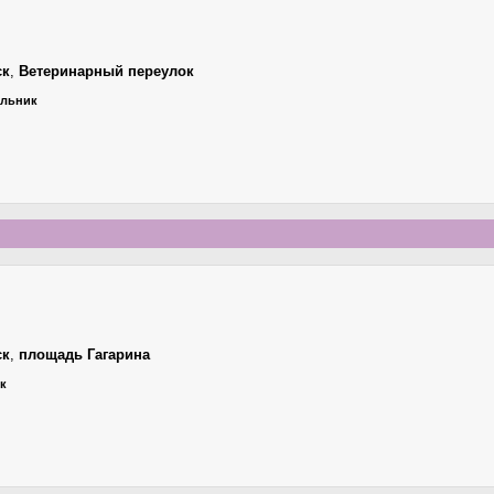
ск
,
Ветеринарный переулок
ельник
ск
,
площадь Гагарина
ик