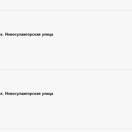
ск
,
Новосулажгорская улица
ск
,
Новосулажгорская улица