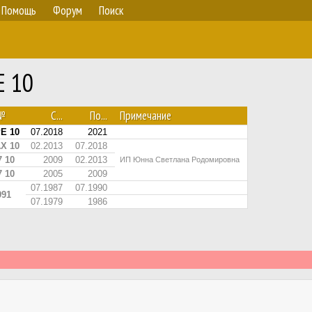
Помощь
Форум
Поиск
Е 10
.№
С...
По...
Примечание
РЕ 10
07.2018
2021
АХ 10
02.2013
07.2018
7 10
2009
02.2013
ИП Юнна Светлана Родомировна
7 10
2005
2009
07.1987
07.1990
991
07.1979
1986