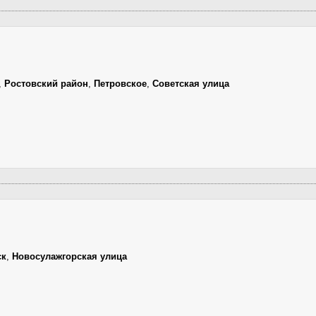
,
Ростовский район
,
Петровское
,
Советская улица
ск
,
Новосулажгорская улица