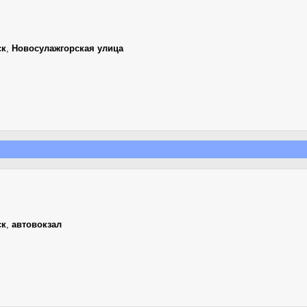
ск
,
Новосулажгорская улица
ск
,
автовокзал