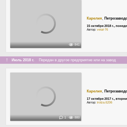
Карелия
,
Петрозавод
15 октября 2018 г., понед
Автор:
vetal-76
841
↑
Июль 2018 г.
Передан в другое предприятие или на завод
Карелия
,
Петрозавод
17 октября 2017 г., вторн
Автор:
trolza.6206
1
880