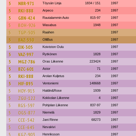
5
NBR-971
Töysän Linja
1834 / 151
1997
5
RKI-888
Arpeco
234
1997
5
GBN-424
Rautalammin Auto
815-97
1997
5
BOH-926
Wasabus
1948
1997
5
TGP-505
Raahen
1997
5
BAZ-550
OlliBus
1997
5
EIK-305
Koiviston Oulu
1997
5
VAZ-997
Rytkönen
1828
1997
5
MGZ-786
Oras Liikenne
223424
1997
5
BZC-601
Astor
71
1997
5
RKI-888
Arolan Kuljetus
234
1997
5
HIF-895
Ventoniemi
148668
1997
5
HOY-915
Haldin&Rose
1939
1997
5
ZGU-122
Kokkolan Liikenne
4
1997
5
RGS-597
Pohjolan Liikenne
837-97
1997
5
OGS-877
Niemelä
1829
1997
5
CCE-542
Jani Rinne
68273
1997
5
CCE-645
Nevakivi
1997
5
KGZ-903
Henriksson
1997