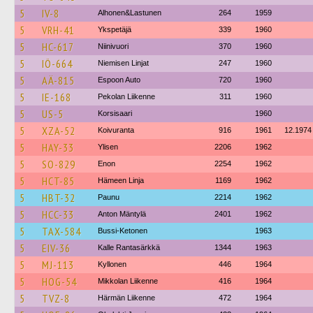
5
IV-8
Alhonen&Lastunen
264
1959
5
VRH-41
Ykspetäjä
339
1960
5
HC-617
Niinivuori
370
1960
5
IÖ-664
Niemisen Linjat
247
1960
5
AÄ-815
Espoon Auto
720
1960
5
IE-168
Pekolan Liikenne
311
1960
5
US-5
Korsisaari
1960
5
XZA-52
Koivuranta
916
1961
12.1974
5
HAY-33
Ylisen
2206
1962
5
SO-829
Enon
2254
1962
5
HCT-85
Hämeen Linja
1169
1962
5
HBT-32
Paunu
2214
1962
5
HCC-33
Anton Mäntylä
2401
1962
5
TAX-584
Bussi-Ketonen
1963
5
EIV-36
Kalle Rantasärkkä
1344
1963
5
MJ-113
Kyllonen
446
1964
5
HOG-54
Mikkolan Liikenne
416
1964
5
TVZ-8
Härmän Liikenne
472
1964