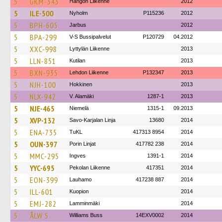
5
GKM-343
Hangon Liikenne
2012
5
ILE-500
Nyholm
P115236
2012
5
BPH-605
Jarbus
2012
5
BPA-299
V-S Bussipalvelut
P120729
04.2012
5
XXC-998
Lyttylän Liikenne
2013
5
LLN-851
Kutilan
2013
5
BXN-935
Lehdon Liikenne
P132347
2013
5
NJH-100
Hokkinen
2013
5
NLX-942
V. Alamäki
1287-1
2013
5
NJE-465
Niemelä
1315-1
09.2013
5
XVP-132
Savo-Karjalan Linja
13680
2014
5
ENA-735
TuKL
417313 8954
2014
5
OUN-397
Porin Linjat
417782 238
2014
5
MMC-295
Ingves
1391-1
2014
5
YYC-695
Pekolan Liikenne
417351
2014
5
EON-399
Lauhamo
417238 887
2014
5
ILL-601
Kuopion
2014
5
EMJ-282
Lamminmäki
2014
5
ÅLW 5
Williams Buss
14EXV0002
2014