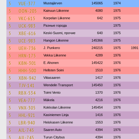
5
VUE-377
Mustajärven
145065
1974
5
OON-205
Kainuun Liikenne
4080
1975
5
VKC-615
Korpelan Liikenne
642
1975
5
UCK-983
Разные города
1975
5
XBE-616
Keski-Suomi, прочие
640
1975
5
UCE-983
Hangon Liikenne
145366
1975
5
UEH-736
J. Punkero
240215
1975
1991
5
HRN-175
Vekka Liikenne
4289
1976
5
KBN-301
E. Ahonen
145422
1976
5
HHH-500
Hellsten Soini
1510
1976
5
XBN-942
Viitasaaren
1417
1976
5
TJV-141
Wendelin Transport
145450
1976
5
RBX-534
Toimi Vento
1370
1976
5
VEA-777
Mäkela
4216
1976
5
VNX-305
Kokkolan Liikenne
145454
1976
5
HHL-921
Kasiniemen Linja
1416
1976
5
LBR-940
Heiskasen Liikenne
1553
1976
5
AJL-745
Saaren Auto
4394
1976
5
AJL-745
Turun Citybus
4394
1976