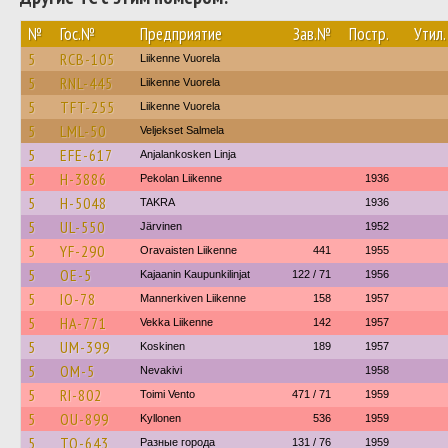
№
Гос.№
Предприятие
Зав.№
Постр.
Утил.
5
RCB-105
Liikenne Vuorela
5
RNL-445
Liikenne Vuorela
5
TFT-255
Liikenne Vuorela
5
LML-50
Veljekset Salmela
5
EFE-617
Anjalankosken Linja
5
H-3886
Pekolan Liikenne
1936
5
H-5048
TAKRA
1936
5
UL-550
Järvinen
1952
5
YF-290
Oravaisten Liikenne
441
1955
5
OE-5
Kajaanin Kaupunkilinjat
122 / 71
1956
5
IO-78
Mannerkiven Liikenne
158
1957
5
HA-771
Vekka Liikenne
142
1957
5
UM-399
Koskinen
189
1957
5
OM-5
Nevakivi
1958
5
RI-802
Toimi Vento
471 / 71
1959
5
OU-899
Kyllonen
536
1959
5
TO-643
Разные города
131 / 76
1959