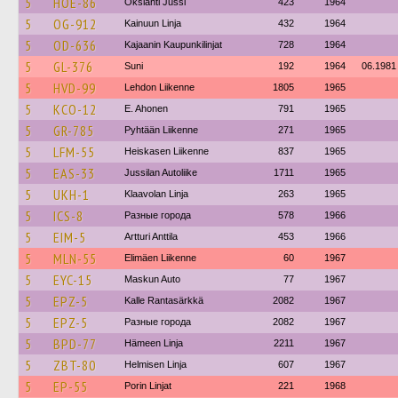
5
HOE-86
Okslahti Jussi
423
1964
5
OG-912
Kainuun Linja
432
1964
5
OD-636
Kajaanin Kaupunkilinjat
728
1964
5
GL-376
Suni
192
1964
06.1981
5
HVD-99
Lehdon Liikenne
1805
1965
5
KCO-12
E. Ahonen
791
1965
5
GR-785
Pyhtään Liikenne
271
1965
5
LFM-55
Heiskasen Liikenne
837
1965
5
EAS-33
Jussilan Autoliike
1711
1965
5
UKH-1
Klaavolan Linja
263
1965
5
ICS-8
Разные города
578
1966
5
EIM-5
Artturi Anttila
453
1966
5
MLN-55
Elimäen Liikenne
60
1967
5
EYC-15
Maskun Auto
77
1967
5
EPZ-5
Kalle Rantasärkkä
2082
1967
5
EPZ-5
Разные города
2082
1967
5
BPD-77
Hämeen Linja
2211
1967
5
ZBT-80
Helmisen Linja
607
1967
5
EP-55
Porin Linjat
221
1968