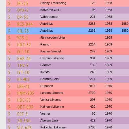
5
IRI-63
Sideby Trafikbolag
126
1968
5
OYX-5
Koiviston Oulu
98
1968
5
EP-55
Vähärauman
221
1968
5
RCS-844
Autolinjat
2283
1968
1980
5
GIL-25
Autolinjat
2283
1968
1980
5
YES-1
Järviseudun Linja
1969
5
HBT-32
Paunu
2214
1969
5
IYT-10
Kasper Sundell
249
1969
5
HAR-46
Härmän Liikenne
334
1969
5
TEV-5
Förbom
135
1969
5
IYT-10
Kivistö
249
1969
5
HI-901
Hellsten Soini
2214
1969
5
LRR-41
Ruponen
2814
1970
5
HNM-905
Lehdon Liikenne
2729
1970
5
HBC-55
Vekka Liikenne
295
1970
5
OET-605
Kainuun Liikenne
420
1970
5
ECF-5
Vesma
80
1970
5
ZR-530
Åbergin Linja
429
1970
5
VLC-605
Kokkolan Liikenne
2785
1970