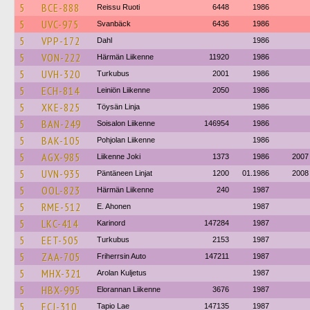
5
BCE-888
Reissu Ruoti
6448
1986
5
UVC-975
Svanbäck
6436
1986
5
VPP-172
Dahl
1986
5
VON-222
Härmän Liikenne
11920
1986
5
UVH-320
Turkubus
2001
1986
5
ECH-814
Leiniön Liikenne
2050
1986
5
XKE-825
Töysän Linja
1986
5
BAN-249
Soisalon Liikenne
146954
1986
5
BAK-105
Pohjolan Liikenne
1986
5
AGX-985
Liikenne Joki
1373
1986
2007
5
UVN-935
Päntäneen Linjat
1200
01.1986
2008
5
OOL-823
Härmän Liikenne
240
1987
5
RME-512
E. Ahonen
1987
5
LKC-414
Karinord
147284
1987
5
EET-505
Turkubus
2153
1987
5
ZAA-705
Friherrsin Auto
147211
1987
5
MHX-321
Arolan Kuljetus
1987
5
HBX-995
Elorannan Liikenne
3676
1987
5
ECJ-310
Tapio Lae
147135
1987