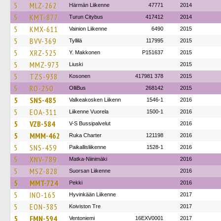
5
MLZ-262
Härmän Liikenne
47771
2014
5
KMT-877
Turun Citybus
417412
2014
5
KMX-611
Vainion Liikenne
6490
2015
5
BVV-369
Tyllilä
117995
2015
5
XRZ-525
Y. Makkonen
P151637
2015
5
MMZ-973
Liuski
2015
5
TZS-938
Kosonen
417981 378
2015
5
RO-250
OlliBus
268142
2015
5
SNS-485
Valkeakosken Liikenn
1546-1
2016
5
EOA-311
Liikenne Vuorela
1500-1
2016
5
VZB-584
V-S Bussipalvelut
2016
5
MMM-462
Ruka Charter
121198
2016
5
SNS-459
Paikallisliikenne
1528-1
2016
5
XNV-789
Matka-Niinimäki
2016
5
MSZ-828
Suorsan Liikenne
2016
5
MMT-724
Pekki
2016
5
INO-165
Hyvinkään Liikenne
2017
5
EON-385
Koiviston Tre
2017
5
FMN-594
Ventoniemi
16EXV0001
2017