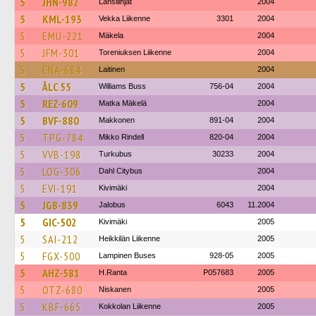
5
JHN-982
Länsilinjat
2004
5
KML-193
Vekka Liikenne
3301
2004
5
EMU-221
Mäkela
2004
5
JFM-301
Toreniuksen Liikenne
2004
5
ENA-684
Laitinen
2004
5
ÅLC 55
Williams Buss
756-04
2004
5
REZ-609
Matka Mäkelä
2004
5
BVF-880
Makkonen
891-04
2004
5
TPG-784
Mikko Rindell
820-04
2004
5
VVB-198
Turkubus
30233
2004
5
LOG-306
Dahl Citybus
2004
5
EVI-191
Kivimäki
2004
5
JGB-839
Jalobus
6043
11.2004
5
GIC-502
Kivimäki
2005
5
SAI-212
Heikkilän Liikenne
2005
5
FGX-500
Lampinen Buses
928-05
2005
5
AHZ-581
H.Ranta
P057683
2005
5
OTZ-680
Niskanen
2005
5
KBF-665
Kokkolan Liikenne
2005