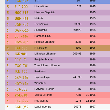
5
TGN-873
STA
7904
1995
5
EUF-700
Mustajärven
1622
1995
5
HGO-618
Liikenne Seppälä
1995
5
UGH-428
Mäkela
1995
5
UGH-436
Toimi Vento
63895
1995
5
OGP-315
Saaristotie
148422
1995
5
EGT-446
Hämeen Linja
1996
5
HGV-307
Pekolan Liikenne
8085
1996
5
UAI-586
P. Koivisto
8102
1996
5
IGK-981
Mikkolan Liikenne
701-96
1996
5
EGV-171
Pohjolan Matka
1996
5
TGO-701
Toreniuksen Liikenne
1996
5
JBU-622
Koskinen
1996
5
GBV-846
Töysän Linja
743-95
1996
5
HGY-945
Wasabus
1996
5
RGJ-508
Lyttylän Liikenne
1687
1996
5
VGL-781
Vekka Liikenne
7981
01.1996
5
SKZ-655
Net-Matkat
1778
12.1996
5
GGU-952
Lappi, прочие
10778
1997