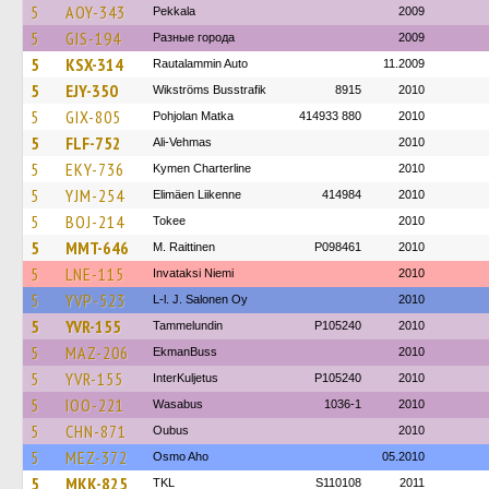
5
AOY-343
Pekkala
2009
5
GIS-194
Разные города
2009
5
KSX-314
Rautalammin Auto
11.2009
5
EJY-350
Wikströms Busstrafik
8915
2010
5
GIX-805
Pohjolan Matka
414933 880
2010
5
FLF-752
Ali-Vehmas
2010
5
EKY-736
Kymen Charterline
2010
5
YJM-254
Elimäen Liikenne
414984
2010
5
BOJ-214
Tokee
2010
5
MMT-646
M. Raittinen
P098461
2010
5
LNE-115
Invataksi Niemi
2010
5
YVP-523
L-l. J. Salonen Oy
2010
5
YVR-155
Tammelundin
P105240
2010
5
MAZ-206
EkmanBuss
2010
5
YVR-155
InterKuljetus
P105240
2010
5
IOO-221
Wasabus
1036-1
2010
5
CHN-871
Oubus
2010
5
MEZ-372
Osmo Aho
05.2010
5
MKK-825
TKL
S110108
2011