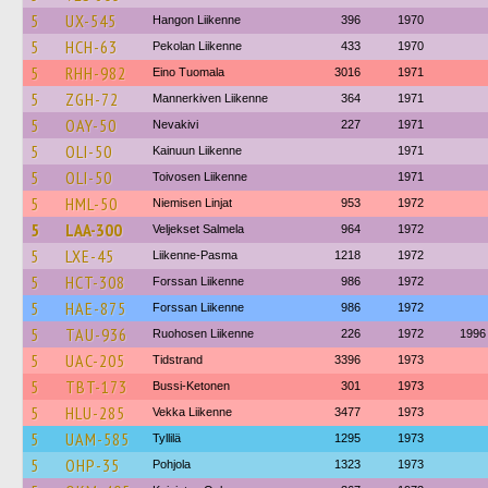
5
UX-545
Hangon Liikenne
396
1970
5
HCH-63
Pekolan Liikenne
433
1970
5
RHH-982
Eino Tuomala
3016
1971
5
ZGH-72
Mannerkiven Liikenne
364
1971
5
OAY-50
Nevakivi
227
1971
5
OLI-50
Kainuun Liikenne
1971
5
OLI-50
Toivosen Liikenne
1971
5
HML-50
Niemisen Linjat
953
1972
5
LAA-300
Veljekset Salmela
964
1972
5
LXE-45
Liikenne-Pasma
1218
1972
5
HCT-308
Forssan Liikenne
986
1972
5
HAE-875
Forssan Liikenne
986
1972
5
TAU-936
Ruohosen Liikenne
226
1972
1996
5
UAC-205
Tidstrand
3396
1973
5
TBT-173
Bussi-Ketonen
301
1973
5
HLU-285
Vekka Liikenne
3477
1973
5
UAM-585
Tyllilä
1295
1973
5
OHP-35
Pohjola
1323
1973