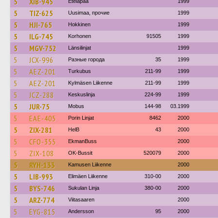
5
XIB-945
Eteläpää
1999
5
TIZ-625
Uusimaa, прочие
1999
5
HJI-765
Hokkinen
1999
5
ILG-745
Korhonen
91505
1999
5
MGV-752
Länsilinjat
1999
5
JCX-996
Разные города
35
1999
5
AEZ-201
Turkubus
211-99
1999
5
AEZ-201
Kylmäsen Liikenne
211-99
1999
5
JCZ-288
Keskuslinja
224-99
1999
5
JUR-75
Mobus
144-98
03.1999
5
EAE-405
Porin Linjat
8462
2000
5
ZIX-281
HelB
43
2000
5
CFO-355
EkmanBuss
2000
5
ZIX-108
OK-Bussit
520079
2000
5
RYH-133
Kamusen Liikenne
2000
5
LIB-993
Elimäen Liikenne
310-00
2000
5
BYS-746
Sukulan Linja
380-00
2000
5
ARZ-774
Viitasaaren
2000
5
EYG-815
Andersson
95
2000