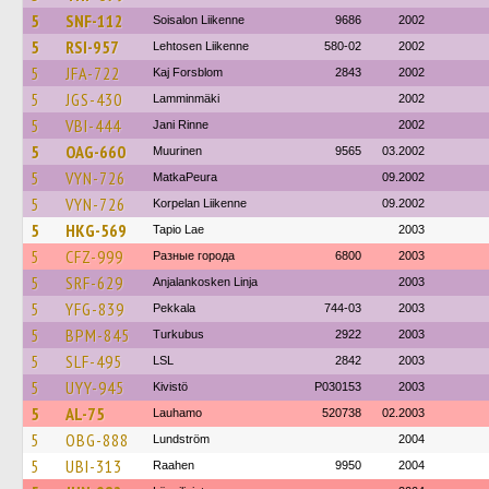
5
SNF-112
Soisalon Liikenne
9686
2002
5
RSI-957
Lehtosen Liikenne
580-02
2002
5
JFA-722
Kaj Forsblom
2843
2002
5
JGS-430
Lamminmäki
2002
5
VBI-444
Jani Rinne
2002
5
OAG-660
Muurinen
9565
03.2002
5
VYN-726
MatkaPeura
09.2002
5
VYN-726
Korpelan Liikenne
09.2002
5
HKG-569
Tapio Lae
2003
5
CFZ-999
Разные города
6800
2003
5
SRF-629
Anjalankosken Linja
2003
5
YFG-839
Pekkala
744-03
2003
5
BPM-845
Turkubus
2922
2003
5
SLF-495
LSL
2842
2003
5
UYY-945
Kivistö
P030153
2003
5
AL-75
Lauhamo
520738
02.2003
5
OBG-888
Lundström
2004
5
UBI-313
Raahen
9950
2004