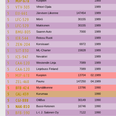
5
MJP-678
Kuopion
1989
5
VTV-303
Vihtori Ojala
1989
5
EIJ-661
Järvisen Liikenne
147454
1989
5
LFC-529
Mörö
30155
1989
5
LFC-529
Makkonen
30155
1989
5
BMU-805
Saaren Auto
7000
1989
5
IER-544
Reissu Ruoti
1989
5
ZEN-204
Korsisaari
6972
1989
5
SJT-830
ML-Charter
15828
1989
5
ICS-947
Nevakivi
1989
5
CAA-120
Westendin Linja
7089
1989
5
CAA-120
Linjebuss Finland
7089
1989
5
MJP-678
Kuopion
13704
02.1989
5
ZEL-468
Paunu
147250
04.1989
5
BFB-424
Mynäliikenne
13786
1990
5
CAL-439
Kurumaa
1990
5
CGI-888
OlliBus
30149
1990
5
NAK-810
Bussi-Ketonen
16746
1990
5
BFB-590
L-l. J. Salonen Oy
7122
1990