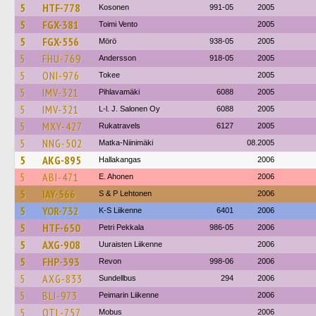
5
HTF-778
Kosonen
991-05
2005
5
FGX-381
Toimi Vento
2005
5
FGX-556
Mörö
938-05
2005
5
FHU-769
Andersson
918-05
2005
5
ONI-976
Tokee
2005
5
IMV-321
Pihlavamäki
6088
2005
5
IMV-321
L-l. J. Salonen Oy
6088
2005
5
MXY-427
Rukatravels
6127
2005
5
NNG-502
Matka-Niinimäki
08.2005
5
AKG-895
Hallakangas
2006
5
ABI-471
E. Ahonen
2006
5
IAY-566
S & P Lehtonen
2006
5
YOR-732
K-S Liikenne
6401
2006
5
HTF-650
Petri Pekkala
986-05
2006
5
AXG-908
Uuraisten Liikenne
2006
5
FHP-393
Revon
998-06
2006
5
AXG-833
Sundellbus
294
2006
5
BLI-973
Peimarin Liikenne
2006
5
OTL-757
Mobus
2006