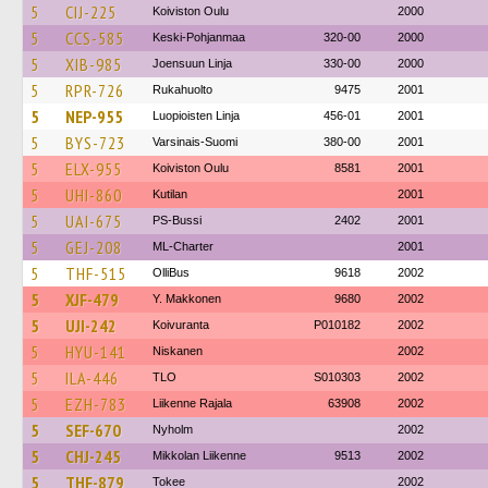
5
CIJ-225
Koiviston Oulu
2000
5
CCS-585
Keski-Pohjanmaa
320-00
2000
5
XIB-985
Joensuun Linja
330-00
2000
5
RPR-726
Rukahuolto
9475
2001
5
NEP-955
Luopioisten Linja
456-01
2001
5
BYS-723
Varsinais-Suomi
380-00
2001
5
ELX-955
Koiviston Oulu
8581
2001
5
UHI-860
Kutilan
2001
5
UAI-675
PS-Bussi
2402
2001
5
GEJ-208
ML-Charter
2001
5
THF-515
OlliBus
9618
2002
5
XJF-479
Y. Makkonen
9680
2002
5
UJI-242
Koivuranta
P010182
2002
5
HYU-141
Niskanen
2002
5
ILA-446
TLO
S010303
2002
5
EZH-783
Liikenne Rajala
63908
2002
5
SEF-670
Nyholm
2002
5
CHJ-245
Mikkolan Liikenne
9513
2002
5
THF-879
Tokee
2002