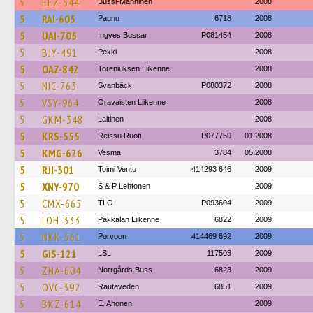
5
EEZ-544
Bussi-Manninen
2008
5
RAI-605
Paunu
6718
2008
5
UAI-705
Ingves Bussar
P081454
2008
5
BJY-491
Pekki
2008
5
OAZ-842
Toreniuksen Liikenne
2008
5
NIC-763
Svanbäck
P080372
2008
5
VSY-964
Oravaisten Liikenne
2008
5
GKM-348
Laitinen
2008
5
KRS-555
Reissu Ruoti
P077750
01.2008
5
KMG-626
Vesma
3784
05.2008
5
RJI-301
Toimi Vento
414293 646
2009
5
XNY-970
S & P Lehtonen
2009
5
CMX-665
TLO
P093604
2009
5
LOH-333
Pakkalan Liikenne
6822
2009
5
NKK-561
Porvoon
414469 692
2009
5
GIS-121
LSL
117503
2009
5
ZNA-604
Norrgårds Buss
6823
2009
5
OVC-392
Rautaveden
6851
2009
5
BKZ-614
E. Ahonen
2009