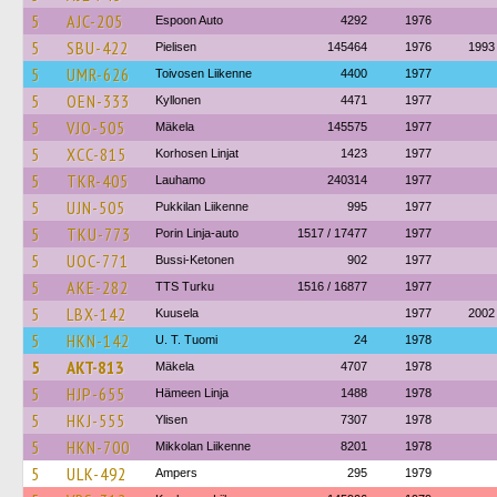
5
AJC-205
Espoon Auto
4292
1976
5
SBU-422
Pielisen
145464
1976
1993
5
UMR-626
Toivosen Liikenne
4400
1977
5
OEN-333
Kyllonen
4471
1977
5
VJO-505
Mäkela
145575
1977
5
XCC-815
Korhosen Linjat
1423
1977
5
TKR-405
Lauhamo
240314
1977
5
UJN-505
Pukkilan Liikenne
995
1977
5
TKU-773
Porin Linja-auto
1517 / 17477
1977
5
UOC-771
Bussi-Ketonen
902
1977
5
AKE-282
TTS Turku
1516 / 16877
1977
5
LBX-142
Kuusela
1977
2002
5
HKN-142
U. T. Tuomi
24
1978
5
AKT-813
Mäkela
4707
1978
5
HJP-655
Hämeen Linja
1488
1978
5
HKJ-555
Ylisen
7307
1978
5
HKN-700
Mikkolan Liikenne
8201
1978
5
ULK-492
Ampers
295
1979