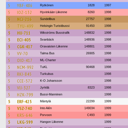
5
YBF-486
Rytkönen
1828
1997
5
IOZ-132
Hyvinkään Liikenne
8260
1998
5
NCJ-216
Sundellbus
27757
1998
5
TYU-499
Helsingin Turistibussi
91450
1998
5
HIJ-711
Wikströms Busstrafik
148832
1998
5
ECI-405
Svanbäck
148936
1998
5
CGK-417
Oravaisten Liikenne
148801
1998
5
VV-70
Talma Bus
26905
1998
5
OIO-417
ML-Charter
1998
5
NCM-992
TuKL
90468
1998
5
RKI-845
Turkubus
1998
5
CCE-572
K-O Johansson
1998
5
VIJ-327
Jyrkilä
8323
1998
5
HZK-799
Bussi-Manninen
1998
5
ERF-425
Mäntylä
22299
1999
5
VSZ-740
Into Alén
149034
1999
5
KRS-646
Porvoon
C493
1999
5
LKG-599
Hangon Liikenne
1999