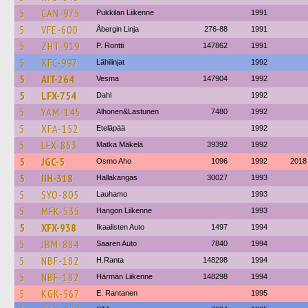
5
CAN-975
Pukkilan Liikenne
1991
5
VFE-600
Åbergin Linja
276-88
1991
5
ZHT-919
P. Rontti
147862
1991
5
XFC-997
Lähilinjat
1992
5
AIT-264
Vesma
147904
1992
5
LFX-754
Dahl
1992
5
YAM-145
Alhonen&Lastunen
7480
1992
5
XFA-152
Eteläpää
1992
5
LFX-863
Matka Mäkelä
39392
1992
5
JGC-5
Osmo Aho
1096
1992
2018
5
IIH-318
Hallakangas
30027
1993
5
SYO-805
Lauhamo
1993
5
MFK-535
Hangon Liikenne
1993
5
XFX-938
Ikaalisten Auto
1497
1994
5
JBM-884
Saaren Auto
7840
1994
5
NBF-182
H.Ranta
148298
1994
5
NBF-182
Härmän Liikenne
148298
1994
5
KGK-567
E. Rantanen
1995