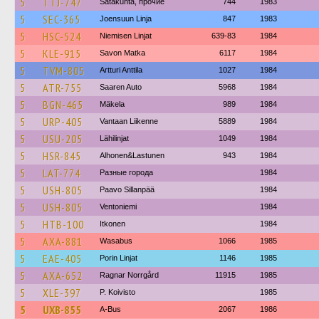
5
TTJ-747
Satakunta, прочие
744
1983
5
SEC-365
Joensuun Linja
847
1983
5
HSC-524
Niemisen Linjat
639-83
1984
5
KLE-915
Savon Matka
6117
1984
5
TVM-805
Artturi Anttila
1027
1984
5
ATR-755
Saaren Auto
5968
1984
5
BGN-465
Mäkela
989
1984
5
URP-405
Vantaan Liikenne
5889
1984
5
USU-205
Lähilinjat
1049
1984
5
HSR-845
Alhonen&Lastunen
943
1984
5
LAT-774
Разные города
1984
5
USH-805
Paavo Sillanpää
1984
5
USH-805
Ventoniemi
1984
5
HTB-100
Itkonen
1984
5
AXA-881
Wasabus
1066
1985
5
EAE-405
Porin Linjat
1146
1985
5
AXA-652
Ragnar Norrgård
11915
1985
5
XLE-397
P. Koivisto
1985
5
UXB-855
A-Bus
2067
1986