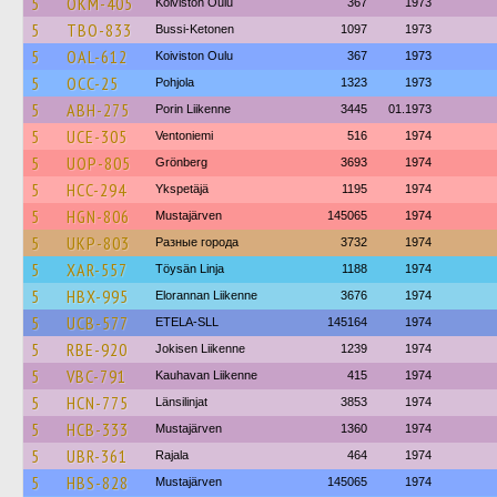
5
OKM-405
Koiviston Oulu
367
1973
5
TBO-833
Bussi-Ketonen
1097
1973
5
OAL-612
Koiviston Oulu
367
1973
5
OCC-25
Pohjola
1323
1973
5
ABH-275
Porin Liikenne
3445
01.1973
5
UCE-305
Ventoniemi
516
1974
5
UOP-805
Grönberg
3693
1974
5
HCC-294
Ykspetäjä
1195
1974
5
HGN-806
Mustajärven
145065
1974
5
UKP-803
Разные города
3732
1974
5
XAR-557
Töysän Linja
1188
1974
5
HBX-995
Elorannan Liikenne
3676
1974
5
UCB-577
ETELA-SLL
145164
1974
5
RBE-920
Jokisen Liikenne
1239
1974
5
VBC-791
Kauhavan Liikenne
415
1974
5
HCN-775
Länsilinjat
3853
1974
5
HCB-333
Mustajärven
1360
1974
5
UBR-361
Rajala
464
1974
5
HBS-828
Mustajärven
145065
1974