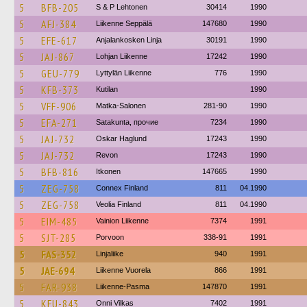
5
BFB-205
S & P Lehtonen
30414
1990
5
AFJ-384
Liikenne Seppälä
147680
1990
5
EFE-617
Anjalankosken Linja
30191
1990
5
JAJ-867
Lohjan Liikenne
17242
1990
5
GEU-779
Lyttylän Liikenne
776
1990
5
KFB-373
Kutilan
1990
5
VFF-906
Matka-Salonen
281-90
1990
5
EFA-271
Satakunta, прочие
7234
1990
5
JAJ-732
Oskar Haglund
17243
1990
5
JAJ-732
Revon
17243
1990
5
BFB-816
Itkonen
147665
1990
5
ZEG-758
Connex Finland
811
04.1990
5
ZEG-758
Veolia Finland
811
04.1990
5
EIM-485
Vainion Liikenne
7374
1991
5
SJT-285
Porvoon
338-91
1991
5
FAS-352
Linjaliike
940
1991
5
JAE-694
Liikenne Vuorela
866
1991
5
FAR-938
Liikenne-Pasma
147870
1991
5
KFU-843
Onni Vilkas
7402
1991