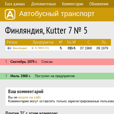
База данных
Дополнительно
Комментарии
Обновления
Автобусный транспорт
Финляндия, Kutter 7 № 5
Регион
Предприятие
№
Гос.№
С...
По...
A. Mörö Oy
5
OD-5
07.1968
09.1979
Финляндия
↑
Сентябрь 1979 г.
Списан
↑
Июль 1968 г.
Поступил на предприятие
Ваш комментарий
Вы не
вошли на сайт
.
Комментарии могут оставлять только зарегистрированные пользов
Другие ТС с этим номером: