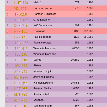
5
HMT-898
Kivistö
377
1980
5
VKJ-811
Härmän Liikenne
1778
1981
5
TRE-110
Hämeen Turistiauto
1981
5
TPP-462
Oras Liikenne
1981
5
KHN-216
K-O Johansson
499
1981
5
HNR-136
Länsilinjat
1132
05.1981
5
HNR-136
Разные города
1132
05.1981
5
TOB-172
Разные города
652
1982
5
TRP-915
Wendelin Transport
146395
1982
5
TSE-193
Wendelin Transport
1982
5
TRP-105
Vesma
146389
1982
5
SCS-865
Pielisen
1982
5
APK-717
Niemisen Linjat
1982
5
MEH-296
Järvisen Liikenne
1982
5
UOT-955
Hangon Liikenne
146458
1982
5
UOT-955
Pohjolan Matka
146458
1982
5
ELN-260
Ikaalisten Auto
722
1982
5
MEC-415
Vesanen
5620
1982
5
TRU-707
Varsinais-Suomi
657
1982