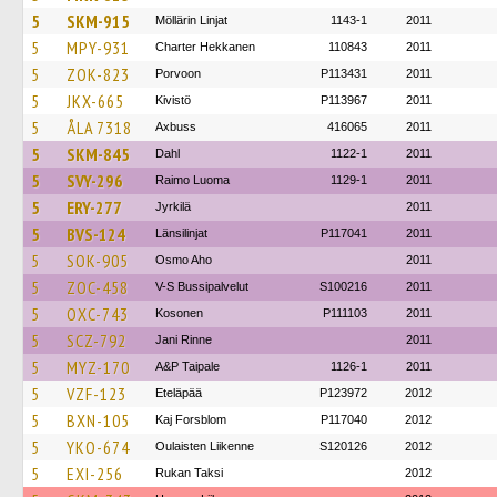
5
SKM-915
Möllärin Linjat
1143-1
2011
5
MPY-931
Charter Hekkanen
110843
2011
5
ZOK-823
Porvoon
P113431
2011
5
JKX-665
Kivistö
P113967
2011
5
ÅLA 7318
Axbuss
416065
2011
5
SKM-845
Dahl
1122-1
2011
5
SVY-296
Raimo Luoma
1129-1
2011
5
ERY-277
Jyrkilä
2011
5
BVS-124
Länsilinjat
P117041
2011
5
SOK-905
Osmo Aho
2011
5
ZOC-458
V-S Bussipalvelut
S100216
2011
5
OXC-743
Kosonen
P111103
2011
5
SCZ-792
Jani Rinne
2011
5
MYZ-170
A&P Taipale
1126-1
2011
5
VZF-123
Eteläpää
P123972
2012
5
BXN-105
Kaj Forsblom
P117040
2012
5
YKO-674
Oulaisten Liikenne
S120126
2012
5
EXI-256
Rukan Taksi
2012