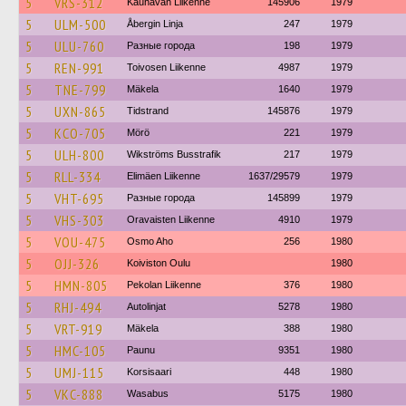
5
VRS-312
Kauhavan Liikenne
145906
1979
5
ULM-500
Åbergin Linja
247
1979
5
ULU-760
Разные города
198
1979
5
REN-991
Toivosen Liikenne
4987
1979
5
TNE-799
Mäkela
1640
1979
5
UXN-865
Tidstrand
145876
1979
5
KCO-705
Mörö
221
1979
5
ULH-800
Wikströms Busstrafik
217
1979
5
RLL-334
Elimäen Liikenne
1637/29579
1979
5
VHT-695
Разные города
145899
1979
5
VHS-303
Oravaisten Liikenne
4910
1979
5
VOU-475
Osmo Aho
256
1980
5
OJJ-326
Koiviston Oulu
1980
5
HMN-805
Pekolan Liikenne
376
1980
5
RHJ-494
Autolinjat
5278
1980
5
VRT-919
Mäkela
388
1980
5
HMC-105
Paunu
9351
1980
5
UMJ-115
Korsisaari
448
1980
5
VKC-888
Wasabus
5175
1980