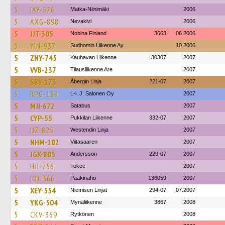
5
IAY-576
Matka-Niinimäki
2006
5
AXG-898
Nevakivi
2006
5
JJT-305
Nobina Finland
3663
06.2006
5
YIN-937
Sudhomin Liikenne Ay
10.2006
5
ZNY-745
Kauhavan Liikenne
30307
2007
5
VVB-237
Tilausliikenne Are
2007
5
SBY-173
Åbergin Linja
221-07
2007
5
RPG-188
L-l. J. Salonen Oy
2007
5
MJI-672
Satabus
2007
5
CYP-55
Pukkilan Liikenne
332-07
2007
5
IJZ-825
Westendin Linja
2007
5
NHM-102
Viitasaaren
2007
5
JGX-805
Andersson
229-07
2007
5
HJI-756
Tokee
2007
5
IOJ-366
Paakinaho
136059
2007
5
XEY-554
Niemisen Linjat
294-07
07.2007
5
YKG-504
Mynäliikenne
3867
2008
5
CKV-369
Rytkönen
2008