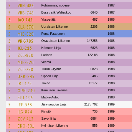
5
VRN-485
Pohjanmaa, прочие
1987
5
VRB-748
Busstrafik Widjeskog
6640
1987
5
IAO-745
Ykspetäjä
487
1988
5
XLA-570
Uuraisten Liikenne
2203
1988
5
MJE-820
Pentti Paasonen
1988
5
VRK-785
Oravaisten Liikenne
147256
1988
5
ICL-215
Hämeen Linja
6823
1988
5
ZCL-820
Laitinen
122-88
1988
5
MJE-820
Vesma
1988
5
ZCL-288
Turun Citybus
6828
1988
5
UXB-845
Sipoon Linja
485
1988
5
IBJ-175
Tokee
13177
1988
5
OPN-240
Kamusen Liikenne
1988
5
EJU-195
Matka-Autot
1988
5
IEF-533
Järviseudun Linja
217 / 702
1989
5
ILG-824
Kivistö
735
1989
5
ZCV-713
Savonlinja
6884
1989
5
EKO-501
Kylmäsen Liikenne
556
1989