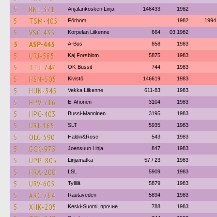
5
RNL-371
Anjalankosken Linja
146433
1982
5
TSM-405
Förbom
1982
1994
5
VSC-435
Korpelan Liikenne
664
03.1982
5
ASP-445
A-Bus
858
1983
5
URJ-585
Kaj Forsblom
5875
1983
5
TTJ-747
OK-Bussit
744
1983
5
HSN-505
Kivistö
146619
1983
5
HUN-545
Vekka Liikenne
611-83
1983
5
HPV-716
E. Ahonen
3104
1983
5
HPC-403
Bussi-Manninen
3195
1983
5
URJ-165
SLT
5935
1983
5
OLC-590
Haldin&Rose
543
1983
5
GCK-975
Joensuun Linja
847
1983
5
UPP-805
Linjamatka
57 / 23
1983
5
HRA-200
LSL
5909
1983
5
URV-605
Tyllilä
5879
1983
5
ARC-764
Rautaveden
5894
1983
5
XHK-205
Keski-Suomi, прочие
788
1983