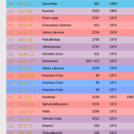
40
MSY-52
Savonlinja
362
1969
10
LOC-68
Kuusela
2620
1969
10
AON-23
Porin Linjat
2747
1970
10
YGV-70
Oravaisten Liikenne
813
1970
10
HCN-535
Vekka Liikenne
2234
1970
10
AYE-10
Paikallislinjat
2766
1970
10
AON-23
Vähärauman
2747
1970
10
HGM-12
Okslahti Jussi
811
1970
40
HKA-255
Ventoniemi
828 / 472
1970
10
IPH-25
Vekka Liikenne
2234
1970
10
OJA-110
Koiviston Oulu
98
1971
10
OPS-10
Koiviston Oulu
98
1971
10
OHA-110
Koiviston Oulu
98
1971
10
RF-222
Autolinjat
3130
1971
1983
10
VLX-589
Sjöholm&Bergströ
3370
1972
10
LCO-723
Kittilä
3286
1972
10
ZFI-10
Sukulan Linja
3212
1972
10
ZYT-72
Ampers
258
1972
40
IMF-40
Yhdysliikenne
164
1972