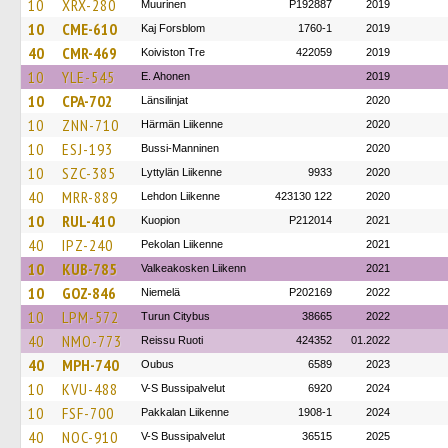
10
XRX-280
Muurinen
P192887
2019
10
CME-610
Kaj Forsblom
1760-1
2019
40
CMR-469
Koiviston Tre
422059
2019
10
YLE-545
E. Ahonen
2019
10
CPA-702
Länsilinjat
2020
10
ZNN-710
Härmän Liikenne
2020
10
ESJ-193
Bussi-Manninen
2020
10
SZC-385
Lyttylän Liikenne
9933
2020
40
MRR-889
Lehdon Liikenne
423130 122
2020
10
RUL-410
Kuopion
P212014
2021
40
IPZ-240
Pekolan Liikenne
2021
10
KUB-785
Valkeakosken Liikenn
2021
10
GOZ-846
Niemelä
P202169
2022
10
LPM-572
Turun Citybus
38665
2022
40
NMO-773
Reissu Ruoti
424352
01.2022
40
MPH-740
Oubus
6589
2023
10
KVU-488
V-S Bussipalvelut
6920
2024
10
FSF-700
Pakkalan Liikenne
1908-1
2024
40
NOC-910
V-S Bussipalvelut
36515
2025