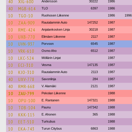
40
XIG-600
Andersson
30222
1986
40
MGB-614
TLO
6397
1986
10
TGO-10
Ruohosen Liikenne
1986
1996
10
ZAA-909
Rautalammin Auto
147252
1987
10
RME-424
Anjalankosken Linja
30218
1987
10
UXB-770
Elimäen Liikenne
2117
1987
10
UVN-937
Porvoon
6545
1987
10
VRK-610
Osmo Aho
6512
1987
10
LKC-524
Möllärin Linjat
1987
10
ECJ-310
Vesma
147135
1987
10
KJO-310
Rautalammin Auto
2113
1987
40
UXV-778
Savonlinja
284
1987
40
RMR-668
V. Alamäki
2121
1987
10
ZAU-799
Pekolan Liikenne
1988
10
OPU-100
E. Rantanen
147321
1988
10
TOB-104
Paunu
147342
1988
10
KKK-115
E. Ahonen
365
1988
10
EET-510
Turkubus
1988
10
EKA-743
Turun Citybus
6863
1988