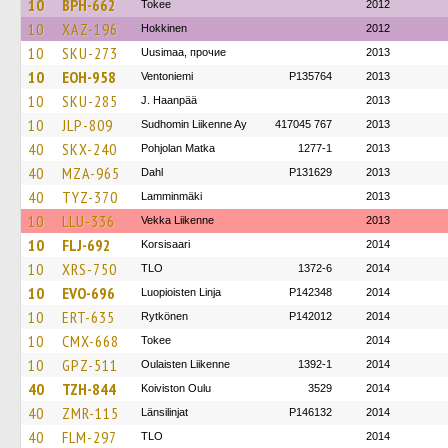
10
BPH-662
Tokee
2012
10
XAZ-196
Hokkinen
2012
10
SKU-273
Uusimaa, прочие
2013
10
EOH-958
Ventoniemi
P135764
2013
10
SKU-285
J. Haanpää
2013
10
JLP-809
Sudhomin Liikenne Ay
417045 767
2013
40
SKX-240
Pohjolan Matka
1277-1
2013
40
MZA-965
Dahl
P131629
2013
40
TYZ-370
Lamminmäki
2013
10
LLU-336
Vekka Liikenne
2013
10
FLJ-692
Korsisaari
2014
10
XRS-750
TLO
1372-6
2014
10
EVO-696
Luopioisten Linja
P142348
2014
10
ERT-635
Rytkönen
P142012
2014
10
CMX-668
Tokee
2014
10
GPZ-511
Oulaisten Liikenne
1392-1
2014
40
TZH-844
Koiviston Oulu
3529
2014
40
ZMR-115
Länsilinjat
P146132
2014
40
FLM-297
TLO
2014