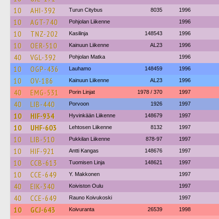
10
AHI-392
Turun Citybus
8035
1996
10
AGT-740
Pohjolan Liikenne
1996
10
TNZ-202
Kasilinja
148543
1996
10
OER-510
Kainuun Liikenne
AL23
1996
40
VGL-392
Pohjolan Matka
1996
10
OGP-436
Lauhamo
148459
1996
10
OV-186
Kainuun Liikenne
AL23
1996
40
EMG-531
Porin Linjat
1978 / 370
1997
40
LIB-440
Porvoon
1926
1997
10
HIF-934
Hyvinkään Liikenne
148679
1997
10
UHF-603
Lehtosen Liikenne
8132
1997
10
LIB-510
Pukkilan Liikenne
878-97
1997
10
HIF-921
Antti Kangas
148676
1997
10
CCB-613
Tuomisen Linja
148621
1997
10
CCE-649
Y. Makkonen
1997
40
EIK-340
Koiviston Oulu
1997
40
CCE-649
Rauno Koivukoski
1997
10
GCJ-643
Koivuranta
26539
1998