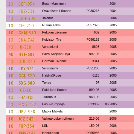
10
BEF-934
Bussi-Manninen
2004
10
SKZ-731
Oravaisten Liikenne
P030213
2004
40
CGH-305
Jalobus
2004
10
CJE-210
Rukan Taksi
P057373
2005
10
GKM-310
Pekolan Liikenne
602
2005
10
ENA-742
Koiviston Tre
P056152
2005
40
IJI-328
Ventoniemi
8893
2005
40
HTF-682
Savo-Karjalan Linja
992-05
2005
40
OUL-840
Härmän Liikenne
3341
2005
10
LPY-351
Ventoniemi
P051268
2005
10
GGL-820
Haldin&Rose
6113
2005
10
SXG-880
Tokee
97
2005
10
JCZ-10
Pukkilan Liikenne
890-05
2005
10
FHA-100
Turkubus
943-05
2005
40
MXG-752
Разные города
823962
06.2005
10
UBZ-988
Matka Mäkelä
2006
10
JGZ-843
Valkeakosken Liikenn
213-06
2006
10
FHP-334
LSL
159-06
2006
10
XMK-393
Henriksson
P055986
2006