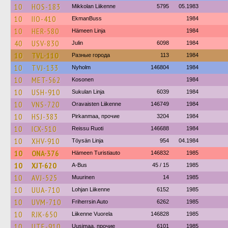
10
HOS-183
Mikkolan Liikenne
5795
05.1983
10
IIO-410
EkmanBuss
1984
10
HER-580
Hämeen Linja
1984
40
USV-830
Julin
6098
1984
10
TVL-110
Разные города
113
1984
10
TVJ-133
Nyholm
146804
1984
10
MET-562
Kosonen
1984
10
USH-910
Sukulan Linja
6039
1984
10
VNS-720
Oravaisten Liikenne
146749
1984
10
HSJ-383
Pirkanmaa, прочие
3204
1984
10
ICX-510
Reissu Ruoti
146688
1984
10
XHV-910
Töysän Linja
954
04.1984
10
ONA-376
Hämeen Turistiauto
146832
1985
10
XJT-620
A-Bus
45 / 15
1985
10
AVJ-525
Muurinen
14
1985
10
UUA-710
Lohjan Liikenne
6152
1985
10
UVM-710
Friherrsin Auto
6262
1985
10
RJK-650
Liikenne Vuorela
146828
1985
10
UTE-910
Uusimaa, прочие
6101
1985