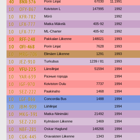
40
BNX-376
Porin Linjat
67030
11.1991
10
OFY-867
Koiviston L
147995
1992
10
KFR-782
Mörö
1992
10
LFX-777
Matka Mäkelä
405-92
1992
10
LFX-777
ML-Charter
405-92
1992
10
RFF-248
Pakkalan Liikenne
148021
1993
10
OFI-468
Porin Linjat
7628
1993
10
MRG-706
Elimäen Liikenne
1291
1993
10
JEZ-910
Turkubus
1239 / 81
1993
10
VFU-225
Länsilinjat
51594
1994
10
YAR-639
Разные города
1994
10
IGF-970
Koiviston Oulu
7737
1994
10
SEZ-222
Paakinaho
1468
1994
10
LGF-866
Concordia Bus
1488
1994
10
JBM-909
Lähilinjat
1994
10
MKG-391
Matka-Niinimäki
21492
1994
10
SEZ-220
Kylmäsen Liikenne
1469
1994
10
NBF-281
Oskar Haglund
148266
1994
10
CGK-445
Oravaisten Liikenne
1343
1994