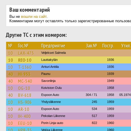
Ваш комментарий
Вы не
вошли на сайт
.
Комментарии могут оставлять только зарегистрированные пользов
Другие ТС с этим номером:
№
Гос.№
Предприятие
Зав.№
Постр.
Утил.
10
LAX-475
Veljekset Salmela
10
REO-10
Lauttakylän
1936
10
T-1560
Artturi Anttila
1936
40
HI-953
Paunu
1939
40
MC-540
Savonlinja
1949
10
OG-10
Koiviston Oulu
1958
40
BV-618
Espoon Auto
304 / 71
1958
05.1974
10
HS-906
Yhdysliikenne
245
1959
10
AR-10
Espoon Auto
534
1959
10
IH-400
Pekolan Liikenne
517
1959
10
EEU-10
Porin Linja-auto
822
1960
10
HPR-35
Vekka Liikenne
1960