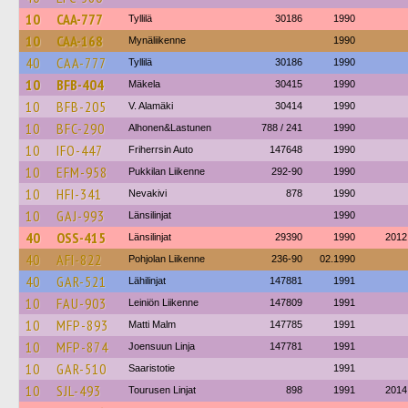
10
CAA-777
Tyllilä
30186
1990
10
CAA-168
Mynäliikenne
1990
40
CAA-777
Tyllilä
30186
1990
10
BFB-404
Mäkela
30415
1990
10
BFB-205
V. Alamäki
30414
1990
10
BFC-290
Alhonen&Lastunen
788 / 241
1990
10
IFO-447
Friherrsin Auto
147648
1990
10
EFM-958
Pukkilan Liikenne
292-90
1990
10
HFI-341
Nevakivi
878
1990
10
GAJ-993
Länsilinjat
1990
40
OSS-415
Länsilinjat
29390
1990
2012
40
AFI-822
Pohjolan Liikenne
236-90
02.1990
40
GAR-521
Lähilinjat
147881
1991
10
FAU-903
Leiniön Liikenne
147809
1991
10
MFP-893
Matti Malm
147785
1991
10
MFP-874
Joensuun Linja
147781
1991
10
GAR-510
Saaristotie
1991
10
SJL-493
Tourusen Linjat
898
1991
2014