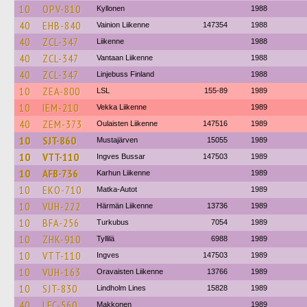
10
OPV-810
Kyllonen
1988
40
EHB-840
Vainion Liikenne
147354
1988
40
ZCL-347
Liikenne
1988
40
ZCL-347
Vantaan Liikenne
1988
40
ZCL-347
Linjebuss Finland
1988
10
ZEA-800
LSL
155-89
1989
10
IEM-210
Vekka Liikenne
1989
40
ZEM-373
Oulaisten Liikenne
147516
1989
10
SJT-860
Mustajärven
15055
1989
10
VTT-110
Ingves Bussar
147503
1989
10
AFB-736
Karhun Liikenne
1989
10
EKO-710
Matka-Autot
1989
10
VUH-222
Härmän Liikenne
13736
1989
10
BFA-256
Turkubus
7054
1989
10
ZHK-910
Tyllilä
6988
1989
10
VTT-110
Ingves
147503
1989
10
VUH-163
Oravaisten Liikenne
13766
1989
10
SJT-830
Lindholm Lines
15828
1989
40
LFC-560
Makkonen
1989