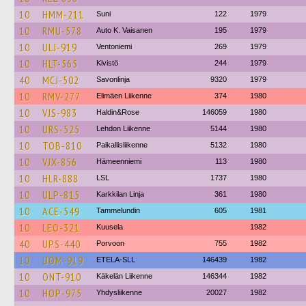
10
HMM-211
Suni
122
1979
10
RMU-578
Auto K. Vaisanen
195
1979
10
ULJ-919
Ventoniemi
269
1979
10
HLT-565
Kivistö
244
1979
40
MCJ-502
Savonlinja
9320
1979
10
RMV-277
Elimäen Liikenne
374
1980
10
VJS-983
Haldin&Rose
146059
1980
10
URS-525
Lehdon Liikenne
5144
1980
10
TOB-810
Paikallisliikenne
5132
1980
10
VJX-856
Hämeenniemi
113
1980
10
HLR-888
LSL
1737
1980
10
ULP-815
Karkkilan Linja
361
1980
10
ACE-549
Tammelundin
605
1981
10
LEO-321
Kuusela
1982
40
UPS-440
Porvoon
755
1982
10
UOM-919
ETELA-SLL
146439
1982
10
ONT-910
Käkelän Liikenne
146344
1982
10
HOP-975
Yhdysliikenne
20027
1982