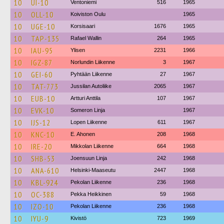
10
UI-10
Ventoniemi
516
1965
10
OLL-10
Koiviston Oulu
1965
10
UGE-10
Korsisaari
1676
1965
10
TAP-135
Rafael Wallin
264
1965
10
IAU-95
Ylisen
2231
1966
10
IGZ-87
Norlundin Liikenne
3
1967
10
GEI-60
Pyhtään Liikenne
27
1967
10
TAT-773
Jussilan Autoliike
2065
1967
10
EUB-10
Artturi Anttila
107
1967
10
EVK-10
Someron Linja
1967
10
IJS-12
Lopen Liikenne
611
1967
10
KNC-10
E. Ahonen
208
1968
10
IRE-20
Mikkolan Liikenne
664
1968
10
SHB-53
Joensuun Linja
242
1968
10
ANA-610
Helsinki-Maaseutu
2447
1968
10
KBL-924
Pekolan Liikenne
236
1968
10
OC-388
Pekka Heikkinen
59
1968
10
IZO-10
Pekolan Liikenne
236
1968
10
IYU-9
Kivistö
723
1969