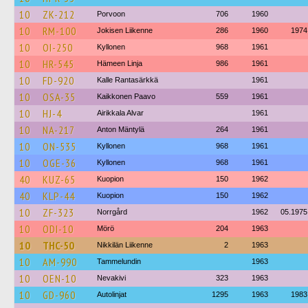
10
ZK-212
Porvoon
706
1960
10
RM-100
Jokisen Liikenne
286
1960
1974
10
OI-250
Kyllonen
968
1961
10
HR-545
Hämeen Linja
986
1961
10
FD-920
Kalle Rantasärkkä
1961
10
OSA-35
Kaikkonen Paavo
559
1961
10
HJ-4
Airikkala Alvar
1961
10
NA-217
Anton Mäntylä
264
1961
10
ON-535
Kyllonen
968
1961
10
OGE-36
Kyllonen
968
1961
40
KUZ-65
Kuopion
150
1962
40
KLP-44
Kuopion
150
1962
10
ZF-323
Norrgård
1962
05.1975
10
ODI-10
Mörö
204
1963
10
THC-50
Nikkilän Liikenne
2
1963
10
AM-990
Tammelundin
1963
10
OEN-10
Nevakivi
323
1963
10
GD-960
Autolinjat
1295
1963
1983