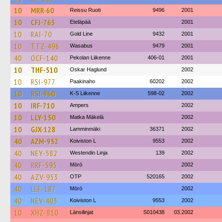
10
MRR-60
Reissu Ruoti
9496
2001
10
CFJ-763
Eteläpää
2001
10
RAI-70
Gold Line
9432
2001
10
TTZ-496
Wasabus
9479
2001
40
OCF-140
Pekolan Liikenne
406-01
2001
10
THF-510
Oskar Haglund
2002
10
RSI-977
Paakinaho
60202
2002
10
RSI-960
K-S Liikenne
598-02
2002
10
IRF-710
Ampers
2002
10
LLY-150
Matka Mäkelä
2002
10
GJX-128
Lamminmäki
36371
2002
40
AZM-952
Koiviston L
9553
2002
40
NEY-582
Westendin Linja
139
2002
40
RRF-595
Mörö
2002
40
AZV-953
OTP
520165
2002
40
LLF-187
Mörö
2002
40
NEV-403
Koiviston L
9553
2002
10
XHZ-810
Länsilinjat
S010438
03.2002