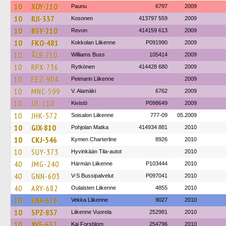
10
XOY-210
Paunu
6797
2009
10
RJI-337
Kosonen
413797 559
2009
10
BSY-210
Revon
414159 613
2009
10
FKO-481
Kokkolan Liikenne
P091990
2009
10
ÅLB 210
Williams Buss
105414
2009
10
RPX-736
Rytkönen
414428 680
2009
10
EEZ-904
Peimarin Liikenne
2009
10
MNC-599
V. Alamäki
6762
2009
10
JJL-110
Kivistö
P098649
2009
10
JHK-572
Soisalon Liikenne
777-09
05.2009
10
GIX-810
Pohjolan Matka
414934 881
2010
10
CKJ-546
Kymen Charterline
8926
2010
10
SUY-373
Hyvinkään Tila-autot
2010
40
JMG-240
Härmän Liikenne
P103444
2010
40
GNN-603
V-S Bussipalvelut
P097041
2010
40
ARY-682
Oulaisten Liikenne
4855
2010
10
ENA-626
Vekka Liikenne
9027
2010
10
SPZ-837
Liikenne Vuorela
252981
2010
10
XVE-637
Kaj Forsblom
254796
2010