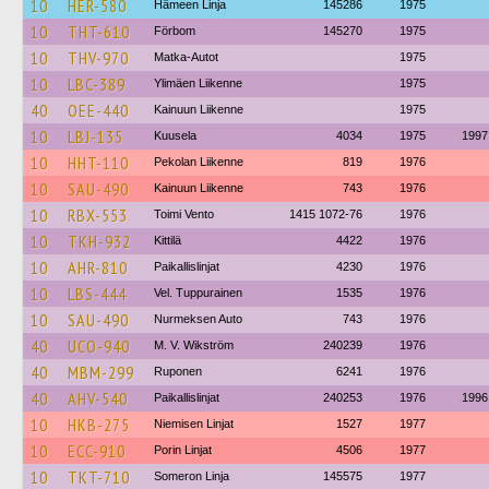
10
HER-580
Hämeen Linja
145286
1975
10
THT-610
Förbom
145270
1975
10
THV-970
Matka-Autot
1975
10
LBC-389
Ylimäen Liikenne
1975
40
OEE-440
Kainuun Liikenne
1975
10
LBJ-135
Kuusela
4034
1975
1997
10
HHT-110
Pekolan Liikenne
819
1976
10
SAU-490
Kainuun Liikenne
743
1976
10
RBX-553
Toimi Vento
1415 1072-76
1976
10
TKH-932
Kittilä
4422
1976
10
AHR-810
Paikallislinjat
4230
1976
10
LBS-444
Vel. Tuppurainen
1535
1976
10
SAU-490
Nurmeksen Auto
743
1976
40
UCO-940
M. V. Wikström
240239
1976
40
MBM-299
Ruponen
6241
1976
40
AHV-540
Paikallislinjat
240253
1976
1996
10
HKB-275
Niemisen Linjat
1527
1977
10
ECC-910
Porin Linjat
4506
1977
10
TKT-710
Someron Linja
145575
1977