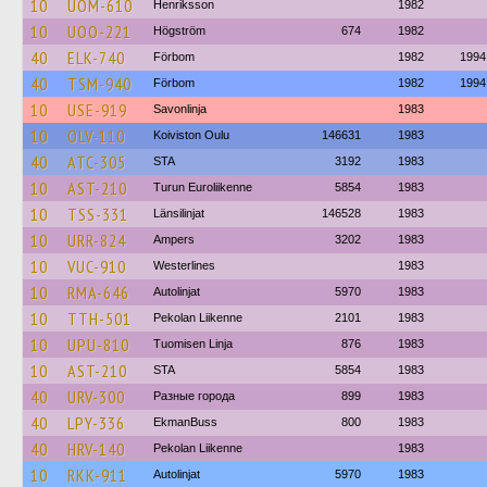
10
UOM-610
Henriksson
1982
10
UOO-221
Högström
674
1982
40
ELK-740
Förbom
1982
1994
40
TSM-940
Förbom
1982
1994
10
USE-919
Savonlinja
1983
10
OLV-110
Koiviston Oulu
146631
1983
40
ATC-305
STA
3192
1983
10
AST-210
Turun Euroliikenne
5854
1983
10
TSS-331
Länsilinjat
146528
1983
10
URR-824
Ampers
3202
1983
10
VUC-910
Westerlines
1983
10
RMA-646
Autolinjat
5970
1983
10
TTH-501
Pekolan Liikenne
2101
1983
10
UPU-810
Tuomisen Linja
876
1983
10
AST-210
STA
5854
1983
40
URV-300
Разные города
899
1983
40
LPY-336
EkmanBuss
800
1983
40
HRV-140
Pekolan Liikenne
1983
10
RKK-911
Autolinjat
5970
1983