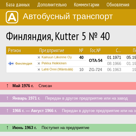
База данных
Дополнительно
Комментарии
Обновления
Автобусный транспорт
Финляндия, Kutter 5 № 40
Регион
Предприятие
№
Гос.№
С...
По
Kainuun Liikenne Oy
40
01.1971
05.1
OTA-54
Pekka Heikkinen
08.1966
01.1
Финляндия
Lahti Onni (Mäntsälä)
10
ZG-724
06.1963
1
↑
Май 1976 г.
Списан
↑
Январь 1971 г.
Передан в другое предприятие или на завод
↑
1966 г. — Август 1966 г.
Передан в другое предприятие или на з
↑
Июнь 1963 г.
Поступил на предприятие