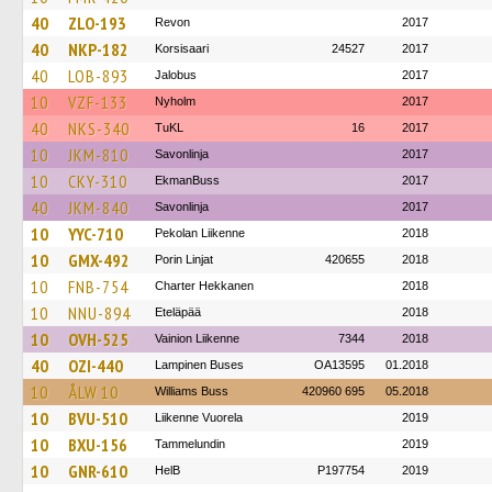
40
ZLO-193
Revon
2017
40
NKP-182
Korsisaari
24527
2017
40
LOB-893
Jalobus
2017
10
VZF-133
Nyholm
2017
40
NKS-340
TuKL
16
2017
10
JKM-810
Savonlinja
2017
10
CKY-310
EkmanBuss
2017
40
JKM-840
Savonlinja
2017
10
YYC-710
Pekolan Liikenne
2018
10
GMX-492
Porin Linjat
420655
2018
10
FNB-754
Charter Hekkanen
2018
10
NNU-894
Eteläpää
2018
10
OVH-525
Vainion Liikenne
7344
2018
40
OZI-440
Lampinen Buses
OA13595
01.2018
10
ÅLW 10
Williams Buss
420960 695
05.2018
10
BVU-510
Liikenne Vuorela
2019
10
BXU-156
Tammelundin
2019
10
GNR-610
HelB
P197754
2019