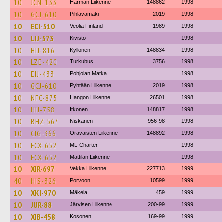
10
JCN-133
Härmän Liikenne
148862
1998
10
GCJ-610
Pihlavamäki
2019
1998
10
ECI-510
Veolia Finland
1989
1998
10
LIJ-573
Kivistö
1998
10
HIJ-816
Kyllonen
148834
1998
10
LZE-420
Turkubus
3756
1998
10
EIJ-433
Pohjolan Matka
1998
10
GCJ-610
Pyhtään Liikenne
2019
1998
10
NFC-875
Hangon Liikenne
26501
1998
10
HIJ-758
Itkonen
148817
1998
10
BHZ-567
Niskanen
956-98
1998
10
CIG-366
Oravaisten Liikenne
148892
1998
10
FCX-652
ML-Charter
1998
10
FCX-652
Mattilan Liikenne
1998
10
XIR-697
Vekka Liikenne
227713
1999
40
HIS-326
Porvoon
10599
1999
10
XKI-970
Mäkela
459
1999
10
JUR-88
Järvisen Liikenne
200-99
1999
10
XIB-458
Kosonen
169-99
1999