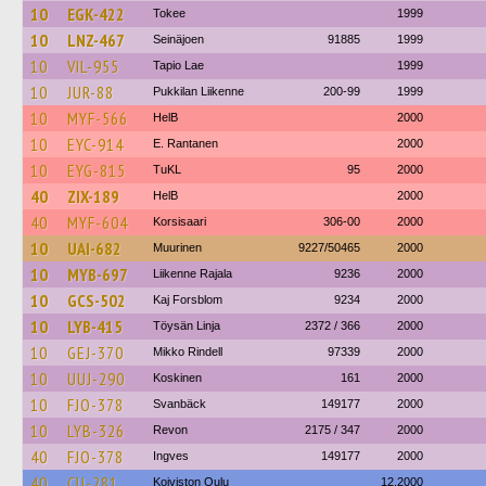
10
EGK-422
Tokee
1999
10
LNZ-467
Seinäjoen
91885
1999
10
VIL-955
Tapio Lae
1999
10
JUR-88
Pukkilan Liikenne
200-99
1999
10
MYF-566
HelB
2000
10
EYC-914
E. Rantanen
2000
10
EYG-815
TuKL
95
2000
40
ZIX-189
HelB
2000
40
MYF-604
Korsisaari
306-00
2000
10
UAI-682
Muurinen
9227/50465
2000
10
MYB-697
Liikenne Rajala
9236
2000
10
GCS-502
Kaj Forsblom
9234
2000
10
LYB-415
Töysän Linja
2372 / 366
2000
10
GEJ-370
Mikko Rindell
97339
2000
10
UUJ-290
Koskinen
161
2000
10
FJO-378
Svanbäck
149177
2000
10
LYB-326
Revon
2175 / 347
2000
40
FJO-378
Ingves
149177
2000
40
CIJ-281
Koiviston Oulu
12.2000