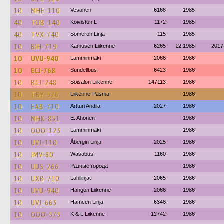
10
MHE-110
Vesanen
6168
1985
40
TOB-140
Koiviston L
1172
1985
40
TVX-740
Someron Linja
115
1985
10
BIH-719
Kamusen Liikenne
6265
12.1985
2017
10
UVU-940
Lamminmäki
2066
1986
10
ECJ-768
Sundellbus
6423
1986
10
BCJ-248
Soisalon Liikenne
147113
1986
10
TBY-526
Liikenne-Pasma
1986
10
EAB-710
Artturi Anttila
2027
1986
10
MHK-851
E. Ahonen
1986
10
OOO-123
Lamminmäki
1986
10
UVJ-110
Åbergin Linja
2025
1986
10
JMV-80
Wasabus
1160
1986
10
UUS-266
Разные города
1986
10
UXB-710
Lähilinjat
2065
1986
10
UVU-940
Hangon Liikenne
2066
1986
10
UVJ-663
Hämeen Linja
6346
1986
10
OOO-575
K & L Liikenne
12742
1986