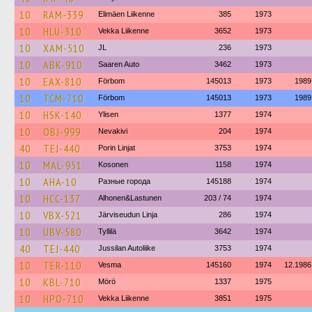
10
RAM-339
Elimäen Liikenne
385
1973
10
HLU-310
Vekka Liikenne
3652
1973
10
XAM-510
JL
236
1973
10
ABK-910
Saaren Auto
3462
1973
10
EAX-810
Förbom
145013
1973
1989
10
TCM-710
Förbom
145013
1973
1989
10
HSK-140
Ylisen
1377
1974
10
OBJ-999
Nevakivi
204
1974
40
TEJ-440
Porin Linjat
3753
1974
10
MAL-951
Kosonen
1158
1974
10
AHA-10
Разные города
145188
1974
10
HCC-137
Alhonen&Lastunen
203 / 74
1974
10
VBX-521
Järviseudun Linja
286
1974
10
UBV-580
Tyllilä
3642
1974
40
TEJ-440
Jussilan Autoliike
3753
1974
10
TER-110
Vesma
145160
1974
12.1986
10
KBL-710
Mörö
1337
1975
10
HPO-710
Vekka Liikenne
3851
1975