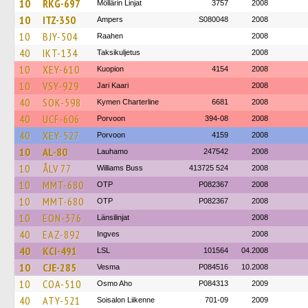
10
RKG-697
Möllärin Linjat
3757
2008
10
ITZ-350
Ampers
S080048
2008
10
BJY-504
Raahen
2008
40
IKT-134
Taksikuljetus
2008
10
XEY-610
Kuopion
4154
2008
10
VSY-929
Jari Kaari
2008
40
SOK-598
Kymen Charterline
6681
2008
40
UCF-606
Porvoon
394-08
2008
40
XEY-527
Porvoon
4159
2008
10
AL-80
Lauhamo
247542
2008
10
ÅLV 77
Williams Buss
413725 524
2008
10
MMT-680
OTP
P082367
2008
10
MMT-680
OTP
P082367
2008
10
EON-376
Länsilinjat
2008
40
EAZ-892
Ingves
2008
40
KCI-491
LSL
101564
04.2008
10
CJE-285
Vesma
P084516
10.2008
10
COA-510
Osmo Aho
P084313
2009
40
ATY-521
Soisalon Liikenne
701-09
2009