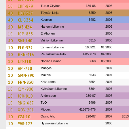
10
ERF-879
Turun Citybus
136-06
2006
40
HEY-337
Töysän Linja
6250
2006
40
CLK-334
Kuopion
3482
2006
10
IAZ-424
Hangon Liikenne
2006
10
JGP-835
E. Ahonen
2006
40
SNI-740
Vainion Liikenne
6315
2006
10
FLG-322
Elimäen Liikenne
100221
01.2006
10
GKN-413
Rautalammin Auto
P058870
04.2006
10
JJT-310
Nobina Finland
3668
06.2006
10
API-750
Mäntylä
2007
10
SMN-790
Mäkela
3633
2007
10
FNN-830
Koivuranta
6554
2007
10
CJM-900
Kylmäsen Liikenne
3864
2007
10
JGX-810
Andersson
230-07
2007
10
RKG-667
TLO
6496
2007
10
XOV-201
Miodex
413676 476
2007
10
CZA-10
Osmo Aho
290-07
2007
2013
10
YVR-122
Hyvinkään Liikenne
2008