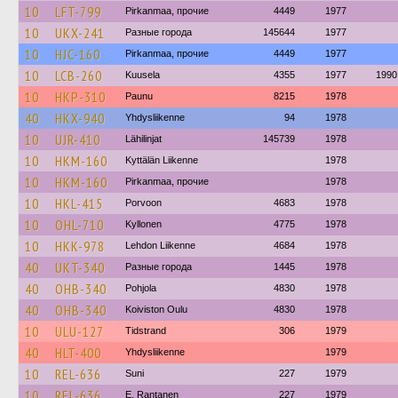
10
LFT-799
Pirkanmaa, прочие
4449
1977
10
UKX-241
Разные города
145644
1977
10
HJC-160
Pirkanmaa, прочие
4449
1977
10
LCB-260
Kuusela
4355
1977
1990
10
HKP-310
Paunu
8215
1978
40
HKX-940
Yhdysliikenne
94
1978
10
UJR-410
Lähilinjat
145739
1978
10
HKM-160
Kyttälän Liikenne
1978
10
HKM-160
Pirkanmaa, прочие
1978
10
HKL-415
Porvoon
4683
1978
10
OHL-710
Kyllonen
4775
1978
10
HKK-978
Lehdon Liikenne
4684
1978
40
UKT-340
Разные города
1445
1978
40
OHB-340
Pohjola
4830
1978
40
OHB-340
Koiviston Oulu
4830
1978
10
ULU-127
Tidstrand
306
1979
40
HLT-400
Yhdysliikenne
1979
10
REL-636
Suni
227
1979
10
REL-636
E. Rantanen
227
1979