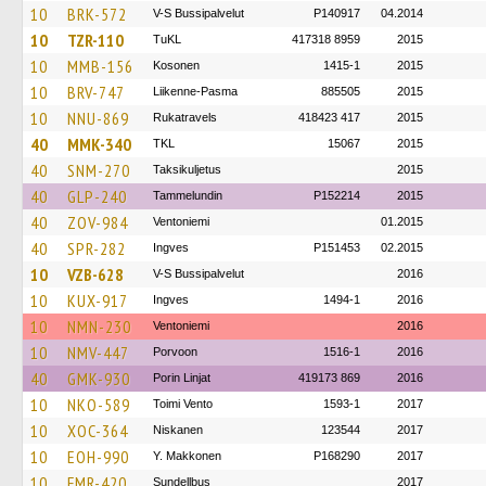
10
BRK-572
V-S Bussipalvelut
P140917
04.2014
10
TZR-110
TuKL
417318 8959
2015
10
MMB-156
Kosonen
1415-1
2015
10
BRV-747
Liikenne-Pasma
885505
2015
10
NNU-869
Rukatravels
418423 417
2015
40
MMK-340
TKL
15067
2015
40
SNM-270
Taksikuljetus
2015
40
GLP-240
Tammelundin
P152214
2015
40
ZOV-984
Ventoniemi
01.2015
40
SPR-282
Ingves
P151453
02.2015
10
VZB-628
V-S Bussipalvelut
2016
10
KUX-917
Ingves
1494-1
2016
10
NMN-230
Ventoniemi
2016
10
NMV-447
Porvoon
1516-1
2016
40
GMK-930
Porin Linjat
419173 869
2016
10
NKO-589
Toimi Vento
1593-1
2017
10
XOC-364
Niskanen
123544
2017
10
EOH-990
Y. Makkonen
P168290
2017
10
FMR-420
Sundellbus
2017