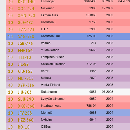
40
KRO-140
Länsilinjat
S010433
03.2002
04.2013
40
XOC-424
Niskanen
2905
12.2002
10
XMN-220
EkmanBuss
151060
2003
10
XLF-482
Koiviston L
9758
2003
40
TZA-323
OTP
2993
2003
10
SAG-570
Koiviston Oulu
725-03
2003
10
JGB-776
Vesma
214
2003
10
FFR-154
Y. Makkonen
9665
2003
10
TLL-10
Lampinen Buses
2003
10
JIL-89
Soisalon Liikenne
712-03
2003
10
CIU-155
Astor
1488
2003
10
MLT-815
Mäkela
2870
2003
40
XYP-316
Veolia Finland
2003
10
JIU-203
Rukahuolto
9857
07.2003
10
SLU-290
Lyttylän Liikenne
9959
2004
10
XKG-660
Ikaalisten Auto
786-04
2004
10
JFV-283
Niemelä
9968
2004
10
HZZ-360
Nyholm
9944
2004
10
RO-10
OlliBus
2004