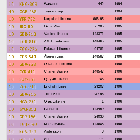
10
KNG-809
Wasabus
1442
1994
40
OGB-438
Töysän Linja
1994
10
YFR-782
Korpelan Liikenne
666-95
1995
10
JBG-80
Osmo Aho
71295
1995
10
GBR-210
Vainion Liikenne
148371
1995
10
TGR-810
A & J Hautamäki
148465
1995
10
ZGG-226
Pekolan Liikenne
94781
1995
10
CCB-540
Åbergin Linja
148587
1996
10
GBV-738
Oulaisten Liikenne
1996
10
CYR-411
Charter Saarela
148547
1996
10
SUY-191
Lyttylän Liikenne
1703
1996
10
ZGC-711
Lindholm Lines
23207
1996
10
GBV-716
Toimi Vento
739-96
1996
10
HGY-271
Oras Liikenne
1
1996
10
SYO-810
Lauhamo
148459
1996
10
GFR-196
Charter Saarela
24036
1996
10
TGT-890
Matka Mäkelä
148605
1996
10
KGV-282
Andersson
3
1996
10
GJE-172
SLT
1774
1996