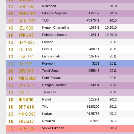
10
BOB-265
Niskanen
2010
10
BOB-250
Liikenne Seppälä
415752
2010
40
GNN-603
TLO
P097041
2010
40
IZL-900
Kymen Charterline
1083-1
10.2010
10
YVR-145
Pohjolan Liikenne
1081-1
10.2010
10
HXY-867
Laitinen
2011
10
CIJ-158
Oubus
400-11
2011
10
LRA-251
Lamminmäki
1071-2
2011
10
IJX-397
Porvoon
3231
2011
10
SXY-397
Toimi Vento
255043
2011
10
MKK-800
Petri Pekkala
2011
10
VVT-171
Hangon Liikenne
34901
2011
10
CXI-2
Tapio Lae
2011
10
NIR-800
Nyholm
1222-1
2012
10
BPT-610
TKL
S120200
2012
10
MNX-298
Kutilan
P125767
2012
10
FKC-337
Nevakivi
257889
2012
40
BPH-605
Vekka Liikenne
2012