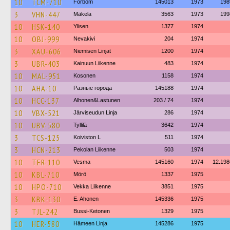
10
TCM-710
Förbom
145013
1973
198
3
VHN-447
Mäkela
3563
1973
199
10
HSK-140
Ylisen
1377
1974
10
OBJ-999
Nevakivi
204
1974
3
XAU-606
Niemisen Linjat
1200
1974
3
UBR-403
Kainuun Liikenne
483
1974
10
MAL-951
Kosonen
1158
1974
10
AHA-10
Разные города
145188
1974
10
HCC-137
Alhonen&Lastunen
203 / 74
1974
10
VBX-521
Järviseudun Linja
286
1974
10
UBV-580
Tyllilä
3642
1974
3
TCS-125
Koiviston L
511
1974
3
HCN-213
Pekolan Liikenne
503
1974
10
TER-110
Vesma
145160
1974
12.198
10
KBL-710
Mörö
1337
1975
10
HPO-710
Vekka Liikenne
3851
1975
3
KBK-130
E. Ahonen
145336
1975
3
TJL-242
Bussi-Ketonen
1329
1975
10
HER-580
Hämeen Linja
145286
1975