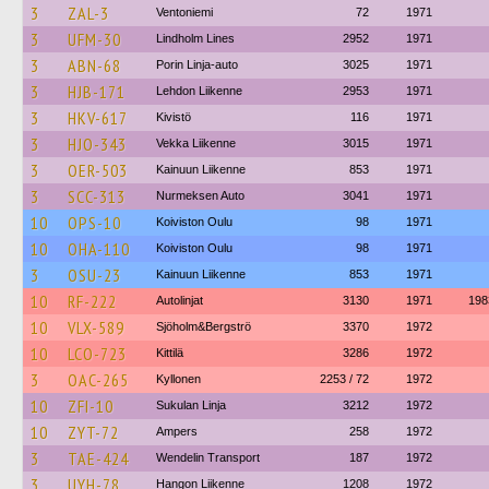
3
ZAL-3
Ventoniemi
72
1971
3
UFM-30
Lindholm Lines
2952
1971
3
ABN-68
Porin Linja-auto
3025
1971
3
HJB-171
Lehdon Liikenne
2953
1971
3
HKV-617
Kivistö
116
1971
3
HJO-343
Vekka Liikenne
3015
1971
3
OER-503
Kainuun Liikenne
853
1971
3
SCC-313
Nurmeksen Auto
3041
1971
10
OPS-10
Koiviston Oulu
98
1971
10
OHA-110
Koiviston Oulu
98
1971
3
OSU-23
Kainuun Liikenne
853
1971
10
RF-222
Autolinjat
3130
1971
198
10
VLX-589
Sjöholm&Bergströ
3370
1972
10
LCO-723
Kittilä
3286
1972
3
OAC-265
Kyllonen
2253 / 72
1972
10
ZFI-10
Sukulan Linja
3212
1972
10
ZYT-72
Ampers
258
1972
3
TAE-424
Wendelin Transport
187
1972
3
UYH-78
Hangon Liikenne
1208
1972