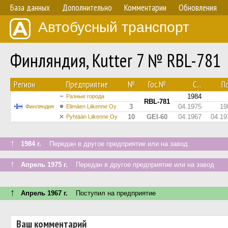
База данных
Дополнительно
Комментарии
Обновления
Автобусный транспорт
Финляндия, Kutter 7 № RBL-781
Регион
Предприятие
№
Гос.№
С...
По
1984
Разные города
RBL-781
3
04.1975
19
Финляндия
Elimäen Liikenne Oy
10
GEI-60
04.1967
04.19
Pyhtään Liikenne Oy
↑
1984 г.
Передан в другое предприятие или на завод
↑
Апрель 1975 г.
Передан в другое предприятие или на завод
↑
Апрель 1967 г.
Поступил на предприятие
Ваш комментарий