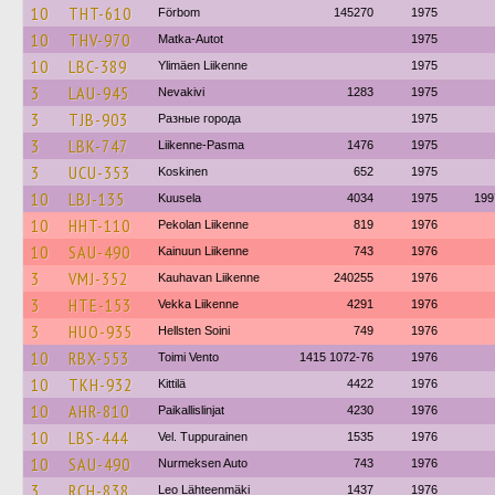
10
THT-610
Förbom
145270
1975
10
THV-970
Matka-Autot
1975
10
LBC-389
Ylimäen Liikenne
1975
3
LAU-945
Nevakivi
1283
1975
3
TJB-903
Разные города
1975
3
LBK-747
Liikenne-Pasma
1476
1975
3
UCU-353
Koskinen
652
1975
10
LBJ-135
Kuusela
4034
1975
199
10
HHT-110
Pekolan Liikenne
819
1976
10
SAU-490
Kainuun Liikenne
743
1976
3
VMJ-352
Kauhavan Liikenne
240255
1976
3
HTE-153
Vekka Liikenne
4291
1976
3
HUO-935
Hellsten Soini
749
1976
10
RBX-553
Toimi Vento
1415 1072-76
1976
10
TKH-932
Kittilä
4422
1976
10
AHR-810
Paikallislinjat
4230
1976
10
LBS-444
Vel. Tuppurainen
1535
1976
10
SAU-490
Nurmeksen Auto
743
1976
3
RCH-838
Leo Lähteenmäki
1437
1976