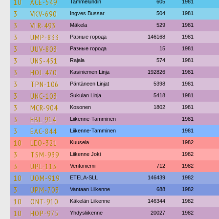
10
ACE-549
Tammelundin
605
1981
3
VKV-690
Ingves Bussar
504
1981
3
VLR-493
Mäkela
529
1981
3
UMP-833
Разные города
146168
1981
3
UUV-803
Разные города
15
1981
3
UNS-451
Rajala
574
1981
3
HOJ-470
Kasiniemen Linja
192826
1981
3
TPN-106
Päntäneen Linjat
5398
1981
3
UNC-103
Sukulan Linja
5418
1981
3
MCR-904
Kosonen
1802
1981
3
EBL-914
Liikenne-Tamminen
1981
3
EAC-844
Liikenne-Tamminen
1981
10
LEO-321
Kuusela
1982
3
TSM-939
Liikenne Joki
1982
3
UPL-113
Ventoniemi
712
1982
10
UOM-919
ETELA-SLL
146439
1982
3
UPM-703
Vantaan Liikenne
688
1982
10
ONT-910
Käkelän Liikenne
146344
1982
10
HOP-975
Yhdysliikenne
20027
1982