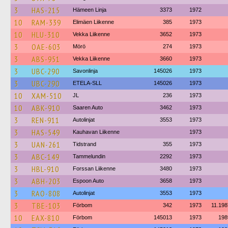
3
HAS-215
Hämeen Linja
3373
1972
10
RAM-339
Elimäen Liikenne
385
1973
10
HLU-310
Vekka Liikenne
3652
1973
3
OAE-603
Mörö
274
1973
3
ABS-951
Vekka Liikenne
3660
1973
3
UBC-290
Savonlinja
145026
1973
3
UBC-290
ETELA-SLL
145026
1973
10
XAM-510
JL
236
1973
10
ABK-910
Saaren Auto
3462
1973
3
REN-911
Autolinjat
3553
1973
3
HAS-549
Kauhavan Liikenne
1973
3
UAN-261
Tidstrand
355
1973
3
ABC-149
Tammelundin
2292
1973
3
HBL-910
Forssan Liikenne
3480
1973
3
ABH-203
Espoon Auto
3658
1973
3
RAO-808
Autolinjat
3553
1973
3
TBE-103
Förbom
342
1973
11.198
10
EAX-810
Förbom
145013
1973
198