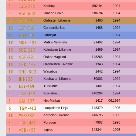
3
LGG-226
Kasilinja
592-94
1994
3
HGL-600
Vaasan Paika
586-94
1994
3
KGJ-137
Oulaisten Liikenne
1480
1994
10
LGF-866
Concordia Bus
1488
1994
10
JBM-909
Lähilinjat
1994
10
MKG-391
Matka-Niinimäki
21492
1994
10
SEZ-220
Kylmäsen Liikenne
1469
1994
10
NBF-281
Oskar Haglund
148266
1994
10
CGK-445
Oravaisten Liikenne
1343
1994
10
KNG-809
Wasabus
1442
1994
3
IIH-255
Kauhavan Liikenne
30001
1994
3
LEY-469
Turkubus
1401
1994
3
LGH-438
Koiviston L
148204
1994
3
UAI-597
Net-Matkat
1417
06.1994
3
TGM-413
Luopioisten Linja
148379
1995
10
YFR-782
Korpelan Liikenne
666-95
1995
3
TGN-461
Porvoon
7907
1995
3
VGB-453
Ingves
148344
1995