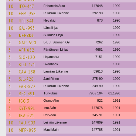
10
IFO-447
Friherrsin Auto
147648
1990
10
EFM-958
Pukkilan Liikenne
292-90
1990
10
HFI-341
Nevakivi
878
1990
10
GAJ-993
Länsilinjat
1990
3
UFI-806
Sukulan Linja
1990
3
GAP-590
L-l. J. Salonen Oy
7262
1990
3
AFJ-652
Päntäneen Linjat
4681
1990
3
SJO-120
Linjamatka
7151
1990
3
KLO-471
Svanbäck
1990
3
CAA-188
Laurilan Liikenne
59613
1990
3
SJL-726
Jani Rinne
275-90
1990
3
FAB-822
Pukkilan Liikenne
249-90
1990
3
BFC-491
Turkubus
795 / 104
01.1990
3
JGC-3
Osmo Aho
922
1991
3
KYF-991
Into Alén
147678
1991
3
JBA-621
Porvoon
345-91
1991
10
FAU-903
Leiniön Liikenne
147809
1991
10
MFP-893
Matti Malm
147785
1991