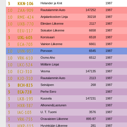
3
KKN-106
Helander ja Knit
1987
10
ZAA-909
Rautalammin Auto
147252
1987
10
RME-424
Anjalankosken Linja
30218
1987
10
UXB-770
Elimäen Liikenne
2117
1987
3
EEU-117
Soisalon Liikenne
6658
1987
3
UXL-603
Korsisaari
6518
1987
3
ECA-703
Vainion Liikenne
6661
1987
10
UVN-937
Porvoon
6545
1987
10
VRK-610
Osmo Aho
6512
1987
10
LKC-524
Möllärin Linjat
1987
10
ECJ-310
Vesma
147135
1987
10
KJO-310
Rautalammin Auto
2113
1987
3
BCH-823
Seinäjoen
268
1987
3
ECA-728
Perhe Eero
1987
3
LKB-193
Kuusela
147231
1987
3
HXR-387
Alhonen&Lastunen
1987
3
IAC-103
U. T. Tuomi
3576
1987
3
VRK-755
Oravaisten Liikenne
895-87
1987
3
HXP-115
Hyvinkään Liikenne
281
1987