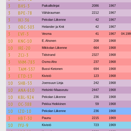
3
BHS-3
Paikallislinjat
2086
1967
3
BPE-78
Vähärauman
2212
1967
3
IKI-36
Pekolan Liikenne
42
1967
3
OBC-503
Helander ja Knit
42
1967
3
EVF-3
Vesma
41
1967
04.198
10
KNC-10
E. Ahonen
208
1968
10
IRE-20
Mikkolan Liikenne
664
1968
3
ZCJ-3
Tidstrand
2327
1968
3
VHM-783
Osmo Aho
237
1968
3
TAM-537
Bussi-Ketonen
694
1968
3
ETD-13
Kivistö
123
1968
10
SHB-53
Joensuun Linja
242
1968
10
ANA-610
Helsinki-Maaseutu
2447
1968
10
KBL-924
Pekolan Liikenne
236
1968
10
OC-388
Pekka Heikkinen
59
1968
10
IZO-10
Pekolan Liikenne
236
1968
3
HBT-30
Paunu
2215
1969
10
IYU-9
Kivistö
723
1969