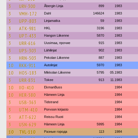
3
URV-300
Åbergin Linja
899
1983
3
VMH-172
Dahl
146624
1983
3
UPP-803
Linjamatka
59
1983
3
ATK-981
HKL
3196
1983
3
UPT-433
Hangon Liikenne
5870
1983
3
URR-616
Uusimaa, прочие
915
1983
3
UPS-303
Lähilinjat
902
1983
3
HRN-503
Pekolan Liikenne
887
1983
10
RKK-911
Autolinjat
5970
1983
10
HOS-183
Mikkolan Liikenne
5795
05.1983
3
URR-831
Tokee
913
11.1983
10
IIO-410
EkmanBuss
1984
10
HER-580
Hämeen Linja
1984
3
USB-363
Tidstrand
1984
3
UTM-410
Porvoon kirjasto
1984
3
ATT-622
Reissu Ruoti
1984
3
USN-629
Hämeen Linja
5995
1984
10
TVL-110
Разные города
113
1984