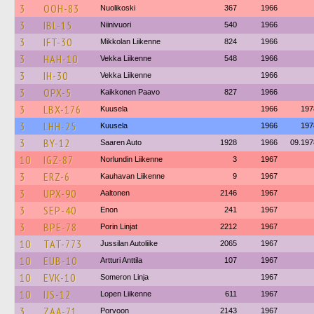
3
OOH-83
Nuolikoski
367
1966
3
IBL-15
Niinivuori
540
1966
3
IFT-30
Mikkolan Liikenne
824
1966
3
HAH-10
Vekka Liikenne
548
1966
3
IH-30
Vekka Liikenne
1966
3
OPX-5
Kaikkonen Paavo
827
1966
3
LBX-176
Kuusela
1966
197
3
LHH-25
Kuusela
1966
197
3
BY-12
Saaren Auto
1928
1966
09.197
10
IGZ-87
Norlundin Liikenne
3
1967
3
ERZ-6
Kauhavan Liikenne
9
1967
3
UPX-90
Aaltonen
2146
1967
3
SEP-40
Enon
241
1967
3
BPE-78
Porin Linjat
2212
1967
10
TAT-773
Jussilan Autoliike
2065
1967
10
EUB-10
Artturi Anttila
107
1967
10
EVK-10
Someron Linja
1967
10
IJS-12
Lopen Liikenne
611
1967
3
ZAA-71
Porvoon
2143
1967