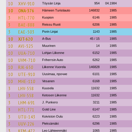
10
XHV-910
Töysän Linja
954
04.1984
10
ONA-376
Hämeen Turistiauto
146832
1985
3
HTL-770
Kuopion
6146
1985
3
BAE-888
Reissu Ruoti
6206
1985
3
EAE-503
Porin Linjat
1143
1985
10
XJT-620
A-Bus
45 / 15
1985
10
AVJ-525
Muurinen
14
1985
10
UUA-710
Lohjan Liikenne
6152
1985
10
UVM-710
Friherrsin Auto
6262
1985
10
RJK-650
Liikenne Vuorela
146828
1985
10
UTE-910
Uusimaa, прочие
6101
1985
10
MHE-110
Vesanen
6168
1985
3
LHV-558
Kuusela
11632
1985
3
LHV-558
Ketosen Liikenne
11632
1985
3
LHM-691
J. Punkero
3211
1985
3
HTL-771
Gold Line
6147
1985
3
UTU-143
Koiviston Oulu
6223
1985
3
UUV-226
Pieksämäki
6296
1985
3
KFM-472
Leo Lähteenmäki
1065
1985