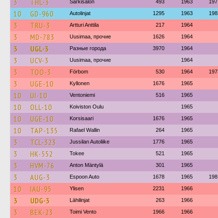
3
THL-3
Särkisalon
493
1963
197
10
GD-960
Autolinjat
1295
1963
198
3
TRU-3
Artturi Anttila
217
1964
3
MD-783
Uusimaa, прочие
1626
1964
3
UGL-3
Разные города
3970
1964
3
UCV-3
Uusimaa, прочие
1964
3
TOO-3
Förbom
530
1964
197
3
UGE-10
Kyllonen
1676
1965
10
UI-10
Ventoniemi
516
1965
10
OLL-10
Koiviston Oulu
1965
10
UGE-10
Korsisaari
1676
1965
10
TAP-135
Rafael Wallin
264
1965
3
TCL-323
Jussilan Autoliike
1776
1965
3
HK-552
Tokee
521
1965
3
HVM-76
Anton Mäntylä
301
1965
3
AUG-3
Espoon Auto
1678
1965
198
10
IAU-95
Ylisen
2231
1966
3
UDG-3
Lähilinjat
263
1966
3
BEK-23
Toimi Vento
1966
1966