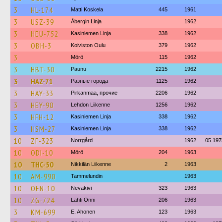
3
HL-174
Matti Koskela
445
1961
3
USZ-39
Åbergin Linja
1962
3
HEU-752
Kasiniemen Linja
338
1962
3
OBH-3
Koiviston Oulu
379
1962
3
Mörö
115
1962
3
HBT-30
Paunu
2215
1962
3
HAZ-71
Разные города
1125
1962
3
HAY-33
Pirkanmaa, прочие
2206
1962
3
HEY-90
Lehdon Liikenne
1256
1962
3
HFH-12
Kasiniemen Linja
338
1962
3
HSM-27
Kasiniemen Linja
338
1962
10
ZF-323
Norrgård
1962
05.197
10
ODI-10
Mörö
204
1963
10
THC-50
Nikkilän Liikenne
2
1963
10
AM-990
Tammelundin
1963
10
OEN-10
Nevakivi
323
1963
10
ZG-724
Lahti Onni
206
1963
3
KM-699
E. Ahonen
123
1963