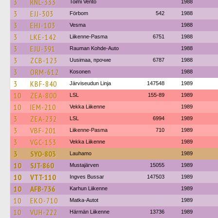
3
RNL-333
Toimi Vento
1988
3
EJJ-303
Förbom
542
1988
3
EHJ-103
Vesma
1988
3
LKE-142
Liikenne-Pasma
6751
1988
3
EJU-391
Rauman Kohde-Auto
1988
3
ZCB-123
Uusimaa, прочие
6787
1988
3
ORM-612
Kosonen
1988
3
KBF-840
Järviseudun Linja
147548
1989
10
ZEA-800
LSL
155-89
1989
10
IEM-210
Vekka Liikenne
1989
3
ZEA-232
LSL
6994
1989
3
VBF-201
Liikenne-Pasma
710
1989
3
VGC-153
Vekka Liikenne
1989
3
SYO-803
Lauhamo
1989
10
SJT-860
Mustajärven
15055
1989
10
VTT-110
Ingves Bussar
147503
1989
10
AFB-736
Karhun Liikenne
1989
10
EKO-710
Matka-Autot
1989
10
VUH-222
Härmän Liikenne
13736
1989