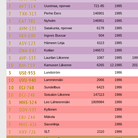
3
AVT-114
Uusimaa, прочие
721-85
1985
3
TXK-513
Perhe Eero
146901
1985
3
EAT-381
Nyholm
146951
1985
3
AVM-135
Satakunta, прочие
6178
1985
3
VKV-690
Ingves Bussar
504
1985
3
ASV-123
Hämeen Linja
6113
1985
3
ONA-842
Kutilan
146672
1985
3
AVP-533
Laurilan Liikenne
1087
1985
199
10
BIH-719
Kamusen Liikenne
6265
12.1985
201
3
USE-953
Lundström
1986
10
UVU-940
Lamminmäki
2066
1986
10
ECJ-768
Sundellbus
6423
1986
10
BCJ-248
Soisalon Liikenne
147113
1986
3
MHS-324
Leo Lähteenmäki
1809984
1986
3
OOV-593
Kyllonen
1986
3
EBJ-244
Mäkela
1986
3
MHS-426
Savonlinja
1986
3
HXV-726
SLT
2110
1986