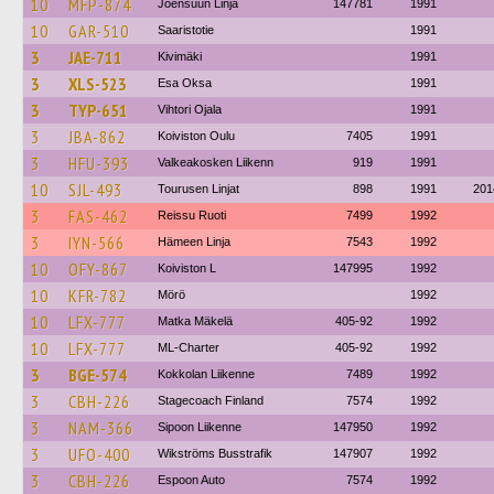
10
MFP-874
Joensuun Linja
147781
1991
10
GAR-510
Saaristotie
1991
3
JAE-711
Kivimäki
1991
3
XLS-523
Esa Oksa
1991
3
TYP-651
Vihtori Ojala
1991
3
JBA-862
Koiviston Oulu
7405
1991
3
HFU-393
Valkeakosken Liikenn
919
1991
10
SJL-493
Tourusen Linjat
898
1991
201
3
FAS-462
Reissu Ruoti
7499
1992
3
IYN-566
Hämeen Linja
7543
1992
10
OFY-867
Koiviston L
147995
1992
10
KFR-782
Mörö
1992
10
LFX-777
Matka Mäkelä
405-92
1992
10
LFX-777
ML-Charter
405-92
1992
3
BGE-574
Kokkolan Liikenne
7489
1992
3
CBH-226
Stagecoach Finland
7574
1992
3
NAM-366
Sipoon Liikenne
147950
1992
3
UFO-400
Wikströms Busstrafik
147907
1992
3
CBH-226
Espoon Auto
7574
1992