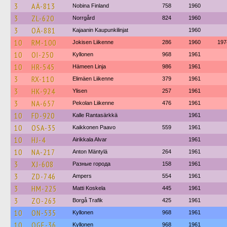
3
AÄ-813
Nobina Finland
758
1960
3
ZL-620
Norrgård
824
1960
3
OÄ-881
Kajaanin Kaupunkilinjat
1960
10
RM-100
Jokisen Liikenne
286
1960
197
10
OI-250
Kyllonen
968
1961
10
HR-545
Hämeen Linja
986
1961
3
RX-110
Elimäen Liikenne
379
1961
3
HK-924
Ylisen
257
1961
3
NA-657
Pekolan Liikenne
476
1961
10
FD-920
Kalle Rantasärkkä
1961
10
OSA-35
Kaikkonen Paavo
559
1961
10
HJ-4
Airikkala Alvar
1961
10
NA-217
Anton Mäntylä
264
1961
3
XJ-608
Разные города
158
1961
3
ZD-746
Ampers
554
1961
3
HM-225
Matti Koskela
445
1961
3
ZO-263
Borgå Trafik
425
1961
10
ON-535
Kyllonen
968
1961
10
OGE-36
Kyllonen
968
1961