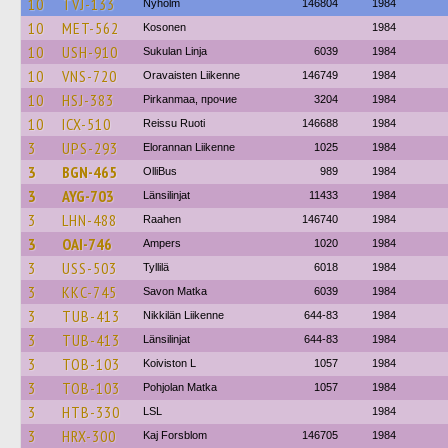
10
TVJ-133
Nyholm
146804
1984
10
MET-562
Kosonen
1984
10
USH-910
Sukulan Linja
6039
1984
10
VNS-720
Oravaisten Liikenne
146749
1984
10
HSJ-383
Pirkanmaa, прочие
3204
1984
10
ICX-510
Reissu Ruoti
146688
1984
3
UPS-293
Elorannan Liikenne
1025
1984
3
BGN-465
OlliBus
989
1984
3
AYG-703
Länsilinjat
11433
1984
3
LHN-488
Raahen
146740
1984
3
OAI-746
Ampers
1020
1984
3
USS-503
Tyllilä
6018
1984
3
KKC-745
Savon Matka
6039
1984
3
TUB-413
Nikkilän Liikenne
644-83
1984
3
TUB-413
Länsilinjat
644-83
1984
3
TOB-103
Koiviston L
1057
1984
3
TOB-103
Pohjolan Matka
1057
1984
3
HTB-330
LSL
1984
3
HRX-300
Kaj Forsblom
146705
1984