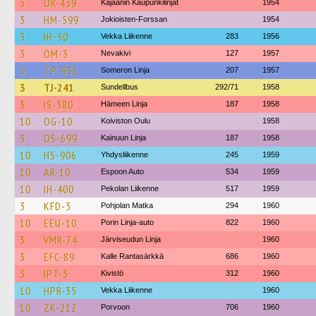
3
OR-439
Kajaanin Kaupunkilinjat
1954
3
HM-599
Jokioisten-Forssan
1954
3
IH-30
Vekka Liikenne
283
1956
3
OM-3
Nevakivi
127
1957
3
TP-931
Someron Linja
207
1957
3
TJ-241
Sundellbus
292/71
1958
3
IS-380
Hämeen Linja
187
1958
10
OG-10
Koiviston Oulu
1958
3
OS-699
Kainuun Linja
187
1958
10
HS-906
Yhdysliikenne
245
1959
10
AR-10
Espoon Auto
534
1959
10
IH-400
Pekolan Liikenne
517
1959
3
KFD-3
Pohjolan Matka
294
1960
10
EEU-10
Porin Linja-auto
822
1960
3
VMR-74
Järviseudun Linja
1960
3
EFC-89
Kalle Rantasärkkä
686
1960
3
IPT-3
Kivistö
312
1960
10
HPR-35
Vekka Liikenne
1960
10
ZK-212
Porvoon
706
1960