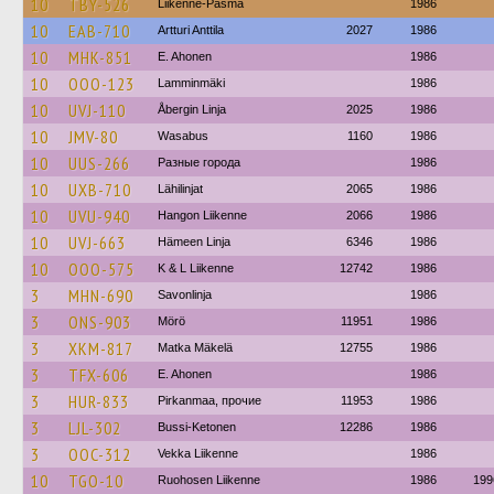
10
TBY-526
Liikenne-Pasma
1986
10
EAB-710
Artturi Anttila
2027
1986
10
MHK-851
E. Ahonen
1986
10
OOO-123
Lamminmäki
1986
10
UVJ-110
Åbergin Linja
2025
1986
10
JMV-80
Wasabus
1160
1986
10
UUS-266
Разные города
1986
10
UXB-710
Lähilinjat
2065
1986
10
UVU-940
Hangon Liikenne
2066
1986
10
UVJ-663
Hämeen Linja
6346
1986
10
OOO-575
K & L Liikenne
12742
1986
3
MHN-690
Savonlinja
1986
3
ONS-903
Mörö
11951
1986
3
XKM-817
Matka Mäkelä
12755
1986
3
TFX-606
E. Ahonen
1986
3
HUR-833
Pirkanmaa, прочие
11953
1986
3
LJL-302
Bussi-Ketonen
12286
1986
3
OOC-312
Vekka Liikenne
1986
10
TGO-10
Ruohosen Liikenne
1986
199