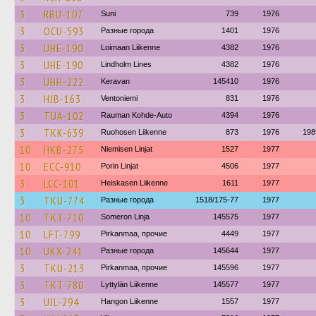
3
RBU-107
Suni
739
1976
3
OCU-593
Разные города
1401
1976
3
UHE-190
Loimaan Liikenne
4382
1976
3
UHE-190
Lindholm Lines
4382
1976
3
UHH-222
Keravan
145410
1976
3
HJB-163
Ventoniemi
831
1976
3
TUA-102
Rauman Kohde-Auto
4394
1976
3
TKK-639
Ruohosen Liikenne
873
1976
198
10
HKB-275
Niemisen Linjat
1527
1977
10
ECC-910
Porin Linjat
4506
1977
3
LCC-101
Heiskasen Liikenne
1611
1977
3
TKU-774
Разные города
1518/175-77
1977
10
TKT-710
Someron Linja
145575
1977
10
LFT-799
Pirkanmaa, прочие
4449
1977
10
UKX-241
Разные города
145644
1977
3
TKU-213
Pirkanmaa, прочие
145596
1977
3
TKT-780
Lyttylän Liikenne
145577
1977
3
UJL-294
Hangon Liikenne
1557
1977