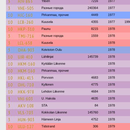
3
HJV-863
Ylisen
7216
1977
3
VHE-505
Разные города
240364
1977
10
HJC-160
Pirkanmaa, прочие
4449
1977
10
LCB-260
Kuusela
4355
1977
199
10
HKP-310
Paunu
8215
1978
3
TMJ-716
Разные города
1559
1978
3
LCL-658
Kuusela
1978
3
OHA-903
Koiviston Oulu
1978
10
UJR-410
Lähilinjat
145739
1978
10
HKM-160
Kyttälän Liikenne
1978
10
HKM-160
Pirkanmaa, прочие
1978
10
HKL-415
Porvoon
4683
1978
10
OHL-710
Kyllonen
4775
1978
10
HKK-978
Lehdon Liikenne
4684
1978
3
VHJ-603
U. Hakola
4635
1978
3
AKV-108
STA
84
1978
3
VLS-703
Kokkolan Liikenne
145760
1978
3
HUN-903
Hämeen Linja
4752
1978
10
ULU-127
Tidstrand
306
1979