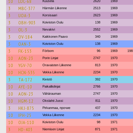
10
LOC-68
Kuusela
2620
1969
3
MBC-377
Härmän Liikenne
2513
1969
3
UOA-3
Korsisaari
2623
1969
3
OBH-903
Koiviston Oulu
138
1969
3
OL-3
Nevakivi
2552
1969
3
OV-184
Kaikkonen Paavo
340
1969
3
OAN-3
Koiviston Oulu
138
1969
3
FK-153
Förbom
96
1969
198
10
AON-23
Porin Linjat
2747
1970
10
YGV-70
Oravaisten Liikenne
813
1970
10
HCN-535
Vekka Liikenne
2234
1970
3
TA-172
Kivistö
392
1970
10
AYE-10
Paikallislinjat
2766
1970
10
AON-23
Vähärauman
2747
1970
10
HGM-12
Okslahti Jussi
811
1970
3
HKJ-875
Pirkanmaa, прочие
437
1970
10
IPH-25
Vekka Liikenne
2234
1970
10
OJA-110
Koiviston Oulu
98
1971
3
HD-403
Niemisen Linjat
871
1971