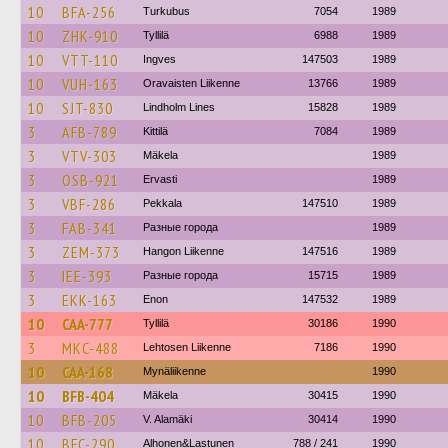
10
BFA-256
Turkubus
7054
1989
10
ZHK-910
Tyllilä
6988
1989
10
VTT-110
Ingves
147503
1989
10
VUH-163
Oravaisten Liikenne
13766
1989
10
SJT-830
Lindholm Lines
15828
1989
3
AFB-789
Kittilä
7084
1989
3
VTV-303
Mäkela
1989
3
OSB-921
Ervasti
1989
3
VBF-286
Pekkala
147510
1989
3
FAB-341
Разные города
1989
3
ZEM-373
Hangon Liikenne
147516
1989
3
IEE-393
Разные города
15715
1989
3
EKK-163
Enon
147532
1989
10
CAA-777
Tyllilä
30186
1990
3
MKC-488
Lehtosen Liikenne
7186
1990
10
CAA-168
Mynäliikenne
1990
10
BFB-404
Mäkela
30415
1990
10
BFB-205
V. Alamäki
30414
1990
10
BFC-290
Alhonen&Lastunen
788 / 241
1990