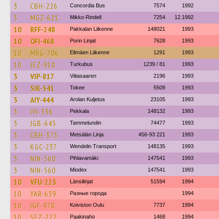
3
CBH-226
Concordia Bus
7574
1992
3
MGZ-621
Mikko Rindell
7254
12.1992
10
RFF-248
Pakkalan Liikenne
148021
1993
10
OFI-468
Porin Linjat
7628
1993
10
MRG-706
Elimäen Liikenne
1291
1993
10
JEZ-910
Turkubus
1239 / 81
1993
3
VIP-817
Viitasaaren
2196
1993
3
SIK-341
Tokee
5509
1993
3
AIY-444
Arolan Kuljetus
23105
1993
3
IVI-336
Pekkala
148132
1993
3
JGB-645
Tammelundin
74477
1993
3
CBH-375
Metsälän Linja
456-93 221
1993
3
KGC-237
Wendelin Transport
148135
1993
3
NIN-560
Pihlavamäki
147541
1993
3
NIN-560
Miodex
147541
1993
10
VFU-225
Länsilinjat
51594
1994
10
YAR-639
Разные города
1994
10
IGF-970
Koiviston Oulu
7737
1994
10
SEZ-222
Paakinaho
1468
1994