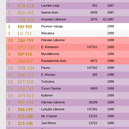
3
BCN-128
Laurilan Linja
261
1987
3
BEU-433
Saaren Auto
6609
1987
3
TOB-114
Korpelan Liikenne
2076
02.1987
3
EHJ-903
Разные города
1988
3
EJJ-753
Wasabus
1988
10
ZAU-799
Pekolan Liikenne
1988
10
OPU-100
E. Rantanen
147321
1988
3
VIP-950
Mynäliikenne
1988
3
ZBA-807
Rautalammin Auto
6672
1988
10
TOB-104
Paunu
147342
1988
10
KKK-115
E. Ahonen
365
1988
10
EET-510
Turkubus
1988
10
EKA-743
Turun Citybus
6863
1988
10
OPV-810
Kyllonen
1988
3
RYP-333
Härmän Liikenne
30299
1988
3
EHA-199
Lyttylän Liikenne
147281
1988
3
ZCS-106
ML-Charter
13722
1988
3
ZCS-106
Jani Rinne
13722
1988