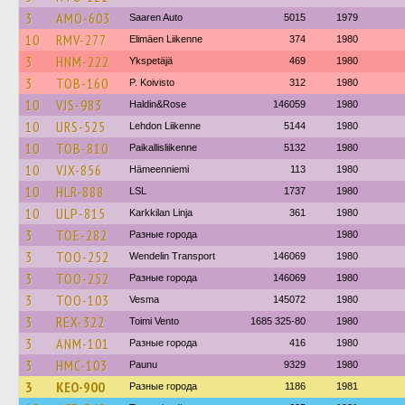
3
AMO-603
Saaren Auto
5015
1979
10
RMV-277
Elimäen Liikenne
374
1980
3
HNM-222
Ykspetäjä
469
1980
3
TOB-160
P. Koivisto
312
1980
10
VJS-983
Haldin&Rose
146059
1980
10
URS-525
Lehdon Liikenne
5144
1980
10
TOB-810
Paikallisliikenne
5132
1980
10
VJX-856
Hämeenniemi
113
1980
10
HLR-888
LSL
1737
1980
10
ULP-815
Karkkilan Linja
361
1980
3
TOE-282
Разные города
1980
3
TOO-252
Wendelin Transport
146069
1980
3
TOO-252
Разные города
146069
1980
3
TOO-103
Vesma
145072
1980
3
REX-322
Toimi Vento
1685 325-80
1980
3
ANM-101
Разные города
416
1980
3
HMC-103
Paunu
9329
1980
3
KEO-900
Разные города
1186
1981