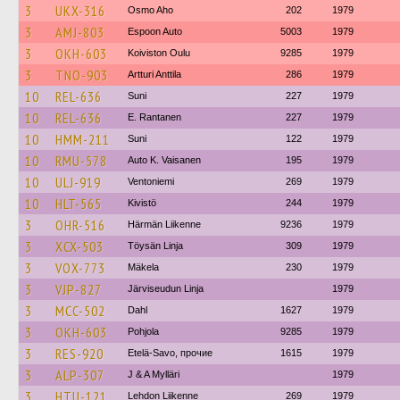
3
UKX-316
Osmo Aho
202
1979
3
AMJ-803
Espoon Auto
5003
1979
3
OKH-603
Koiviston Oulu
9285
1979
3
TNO-903
Artturi Anttila
286
1979
10
REL-636
Suni
227
1979
10
REL-636
E. Rantanen
227
1979
10
HMM-211
Suni
122
1979
10
RMU-578
Auto K. Vaisanen
195
1979
10
ULJ-919
Ventoniemi
269
1979
10
HLT-565
Kivistö
244
1979
3
OHR-516
Härmän Liikenne
9236
1979
3
XCX-503
Töysän Linja
309
1979
3
VOX-773
Mäkela
230
1979
3
VJP-827
Järviseudun Linja
1979
3
MCC-502
Dahl
1627
1979
3
OKH-603
Pohjola
9285
1979
3
RES-920
Etelä-Savo, прочие
1615
1979
3
ALP-307
J & A Mylläri
1979
3
HTU-121
Lehdon Liikenne
269
1979