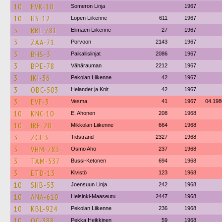
10
EVK-10
Someron Linja
1967
10
IJS-12
Lopen Liikenne
611
1967
3
RBL-781
Elimäen Liikenne
27
1967
3
ZAA-71
Porvoon
2143
1967
3
BHS-3
Paikallislinjat
2086
1967
3
BPE-78
Vähärauman
2212
1967
3
IKI-36
Pekolan Liikenne
42
1967
3
OBC-503
Helander ja Knit
42
1967
3
EVF-3
Vesma
41
1967
04.198
10
KNC-10
E. Ahonen
208
1968
10
IRE-20
Mikkolan Liikenne
664
1968
3
ZCJ-3
Tidstrand
2327
1968
3
VHM-783
Osmo Aho
237
1968
3
TAM-537
Bussi-Ketonen
694
1968
3
ETD-13
Kivistö
123
1968
10
SHB-53
Joensuun Linja
242
1968
10
ANA-610
Helsinki-Maaseutu
2447
1968
10
KBL-924
Pekolan Liikenne
236
1968
10
OC-388
Pekka Heikkinen
59
1968