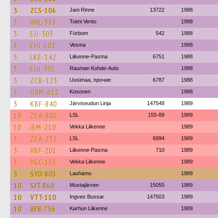
3
ZCS-106
Jani Rinne
13722
1988
3
RNL-333
Toimi Vento
1988
3
EJJ-303
Förbom
542
1988
3
EHJ-103
Vesma
1988
3
LKE-142
Liikenne-Pasma
6751
1988
3
EJU-391
Rauman Kohde-Auto
1988
3
ZCB-123
Uusimaa, прочие
6787
1988
3
ORM-612
Kosonen
1988
3
KBF-840
Järviseudun Linja
147548
1989
10
ZEA-800
LSL
155-89
1989
10
IEM-210
Vekka Liikenne
1989
3
ZEA-232
LSL
6994
1989
3
VBF-201
Liikenne-Pasma
710
1989
3
VGC-153
Vekka Liikenne
1989
3
SYO-803
Lauhamo
1989
10
SJT-860
Mustajärven
15055
1989
10
VTT-110
Ingves Bussar
147503
1989
10
AFB-736
Karhun Liikenne
1989