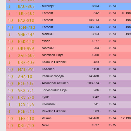
3
RAO-808
Autolinjat
3553
1973
3
TBE-103
Förbom
342
1973
11.198
10
EAX-810
Förbom
145013
1973
198
10
TCM-710
Förbom
145013
1973
198
3
VHN-447
Mäkela
3563
1973
199
10
HSK-140
Ylisen
1377
1974
10
OBJ-999
Nevakivi
204
1974
3
XAU-606
Niemisen Linjat
1200
1974
3
UBR-403
Kainuun Liikenne
483
1974
10
MAL-951
Kosonen
1158
1974
10
AHA-10
Разные города
145188
1974
10
HCC-137
Alhonen&Lastunen
203 / 74
1974
10
VBX-521
Järviseudun Linja
286
1974
10
UBV-580
Tyllilä
3642
1974
3
TCS-125
Koiviston L
511
1974
3
HCN-213
Pekolan Liikenne
503
1974
10
TER-110
Vesma
145160
1974
12.198
10
KBL-710
Mörö
1337
1975