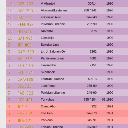
10
BFB-205
V. Alamäki
30414
1990
10
BFC-290
Alhonen&Lastunen
788 / 241
1990
10
IFO-447
Friherrsin Auto
147648
1990
10
EFM-958
Pukkilan Liikenne
292-90
1990
10
HFI-341
Nevakivi
878
1990
10
GAJ-993
Länsilinjat
1990
3
UFI-806
Sukulan Linja
1990
3
GAP-590
L-l. J. Salonen Oy
7262
1990
3
AFJ-652
Päntäneen Linjat
4681
1990
3
SJO-120
Linjamatka
7151
1990
3
KLO-471
Svanbäck
1990
3
CAA-188
Laurilan Liikenne
59613
1990
3
SJL-726
Jani Rinne
275-90
1990
3
FAB-822
Pukkilan Liikenne
249-90
1990
3
BFC-491
Turkubus
795 / 104
01.1990
3
JGC-3
Osmo Aho
922
1991
3
KYF-991
Into Alén
147678
1991
3
JBA-621
Porvoon
345-91
1991
10
FAU-903
Leiniön Liikenne
147809
1991