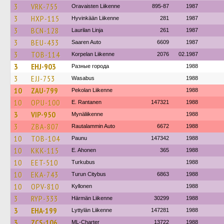
3
VRK-755
Oravaisten Liikenne
895-87
1987
3
HXP-115
Hyvinkään Liikenne
281
1987
3
BCN-128
Laurilan Linja
261
1987
3
BEU-433
Saaren Auto
6609
1987
3
TOB-114
Korpelan Liikenne
2076
02.1987
3
EHJ-903
Разные города
1988
3
EJJ-753
Wasabus
1988
10
ZAU-799
Pekolan Liikenne
1988
10
OPU-100
E. Rantanen
147321
1988
3
VIP-950
Mynäliikenne
1988
3
ZBA-807
Rautalammin Auto
6672
1988
10
TOB-104
Paunu
147342
1988
10
KKK-115
E. Ahonen
365
1988
10
EET-510
Turkubus
1988
10
EKA-743
Turun Citybus
6863
1988
10
OPV-810
Kyllonen
1988
3
RYP-333
Härmän Liikenne
30299
1988
3
EHA-199
Lyttylän Liikenne
147281
1988
3
ZCS-106
ML-Charter
13722
1988