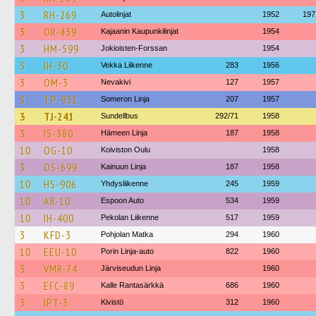
3
RH-269
Autolinjat
1952
197
3
OR-439
Kajaanin Kaupunkilinjat
1954
3
HM-599
Jokioisten-Forssan
1954
3
IH-30
Vekka Liikenne
283
1956
3
OM-3
Nevakivi
127
1957
3
TP-931
Someron Linja
207
1957
3
TJ-241
Sundellbus
292/71
1958
3
IS-380
Hämeen Linja
187
1958
10
OG-10
Koiviston Oulu
1958
3
OS-699
Kainuun Linja
187
1958
10
HS-906
Yhdysliikenne
245
1959
10
AR-10
Espoon Auto
534
1959
10
IH-400
Pekolan Liikenne
517
1959
3
KFD-3
Pohjolan Matka
294
1960
10
EEU-10
Porin Linja-auto
822
1960
3
VMR-74
Järviseudun Linja
1960
3
EFC-89
Kalle Rantasärkkä
686
1960
3
IPT-3
Kivistö
312
1960