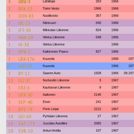
3
UDG-3
Lähilinjat
263
1966
3
BEK-23
Toimi Vento
1966
1966
3
OOH-83
Nuolikoski
367
1966
3
IBL-15
Niinivuori
540
1966
3
IFT-30
Mikkolan Liikenne
824
1966
3
HAH-10
Vekka Liikenne
548
1966
3
IH-30
Vekka Liikenne
1966
3
OPX-5
Kaikkonen Paavo
827
1966
3
LBX-176
Kuusela
1966
197
3
LHH-25
Kuusela
1966
197
3
BY-12
Saaren Auto
1928
1966
09.197
10
IGZ-87
Norlundin Liikenne
3
1967
3
ERZ-6
Kauhavan Liikenne
9
1967
3
UPX-90
Aaltonen
2146
1967
3
SEP-40
Enon
241
1967
3
BPE-78
Porin Linjat
2212
1967
10
GEI-60
Pyhtään Liikenne
27
1967
10
TAT-773
Jussilan Autoliike
2065
1967
10
EUB-10
Artturi Anttila
107
1967