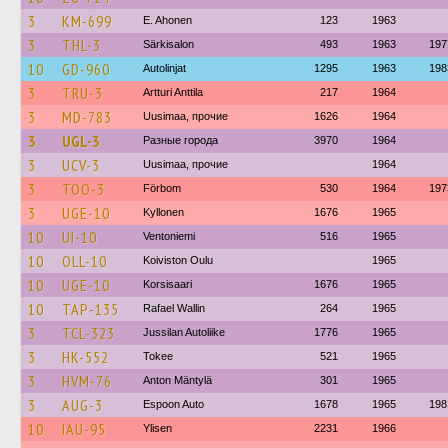
3
KM-699
E. Ahonen
123
1963
3
THL-3
Särkisalon
493
1963
197
10
GD-960
Autolinjat
1295
1963
198
3
TRU-3
Artturi Anttila
217
1964
3
MD-783
Uusimaa, прочие
1626
1964
3
UGL-3
Разные города
3970
1964
3
UCV-3
Uusimaa, прочие
1964
3
TOO-3
Förbom
530
1964
197
3
UGE-10
Kyllonen
1676
1965
10
UI-10
Ventoniemi
516
1965
10
OLL-10
Koiviston Oulu
1965
10
UGE-10
Korsisaari
1676
1965
10
TAP-135
Rafael Wallin
264
1965
3
TCL-323
Jussilan Autoliike
1776
1965
3
HK-552
Tokee
521
1965
3
HVM-76
Anton Mäntylä
301
1965
3
AUG-3
Espoon Auto
1678
1965
198
10
IAU-95
Ylisen
2231
1966