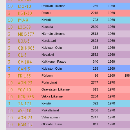
10
IZO-10
Pekolan Liikenne
236
1968
3
HBT-30
Paunu
2215
1969
10
IYU-9
Kivistö
723
1969
10
LOC-68
Kuusela
2620
1969
3
MBC-377
Härmän Liikenne
2513
1969
3
UOA-3
Korsisaari
2623
1969
3
OBH-903
Koiviston Oulu
138
1969
3
OL-3
Nevakivi
2552
1969
3
OV-184
Kaikkonen Paavo
340
1969
3
OAN-3
Koiviston Oulu
138
1969
3
FK-153
Förbom
96
1969
198
10
AON-23
Porin Linjat
2747
1970
10
YGV-70
Oravaisten Liikenne
813
1970
10
HCN-535
Vekka Liikenne
2234
1970
3
TA-172
Kivistö
392
1970
10
AYE-10
Paikallislinjat
2766
1970
10
AON-23
Vähärauman
2747
1970
10
HGM-12
Okslahti Jussi
811
1970