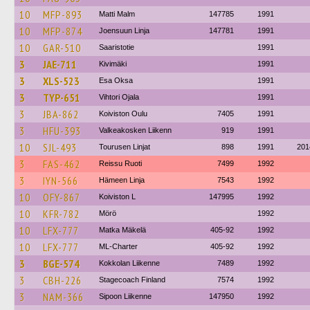
10
MFP-893
Matti Malm
147785
1991
10
MFP-874
Joensuun Linja
147781
1991
10
GAR-510
Saaristotie
1991
3
JAE-711
Kivimäki
1991
3
XLS-523
Esa Oksa
1991
3
TYP-651
Vihtori Ojala
1991
3
JBA-862
Koiviston Oulu
7405
1991
3
HFU-393
Valkeakosken Liikenn
919
1991
10
SJL-493
Tourusen Linjat
898
1991
201
3
FAS-462
Reissu Ruoti
7499
1992
3
IYN-566
Hämeen Linja
7543
1992
10
OFY-867
Koiviston L
147995
1992
10
KFR-782
Mörö
1992
10
LFX-777
Matka Mäkelä
405-92
1992
10
LFX-777
ML-Charter
405-92
1992
3
BGE-574
Kokkolan Liikenne
7489
1992
3
CBH-226
Stagecoach Finland
7574
1992
3
NAM-366
Sipoon Liikenne
147950
1992