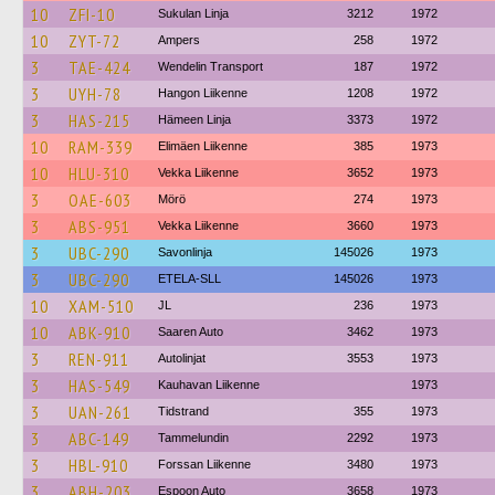
10
ZFI-10
Sukulan Linja
3212
1972
10
ZYT-72
Ampers
258
1972
3
TAE-424
Wendelin Transport
187
1972
3
UYH-78
Hangon Liikenne
1208
1972
3
HAS-215
Hämeen Linja
3373
1972
10
RAM-339
Elimäen Liikenne
385
1973
10
HLU-310
Vekka Liikenne
3652
1973
3
OAE-603
Mörö
274
1973
3
ABS-951
Vekka Liikenne
3660
1973
3
UBC-290
Savonlinja
145026
1973
3
UBC-290
ETELA-SLL
145026
1973
10
XAM-510
JL
236
1973
10
ABK-910
Saaren Auto
3462
1973
3
REN-911
Autolinjat
3553
1973
3
HAS-549
Kauhavan Liikenne
1973
3
UAN-261
Tidstrand
355
1973
3
ABC-149
Tammelundin
2292
1973
3
HBL-910
Forssan Liikenne
3480
1973
3
ABH-203
Espoon Auto
3658
1973