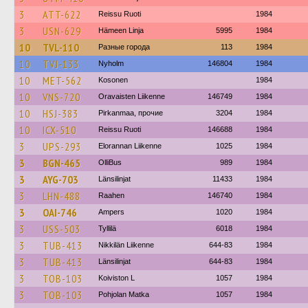
3
ATT-622
Reissu Ruoti
1984
3
USN-629
Hämeen Linja
5995
1984
10
TVL-110
Разные города
113
1984
10
TVJ-133
Nyholm
146804
1984
10
MET-562
Kosonen
1984
10
VNS-720
Oravaisten Liikenne
146749
1984
10
HSJ-383
Pirkanmaa, прочие
3204
1984
10
ICX-510
Reissu Ruoti
146688
1984
3
UPS-293
Elorannan Liikenne
1025
1984
3
BGN-465
OlliBus
989
1984
3
AYG-703
Länsilinjat
11433
1984
3
LHN-488
Raahen
146740
1984
3
OAI-746
Ampers
1020
1984
3
USS-503
Tyllilä
6018
1984
3
TUB-413
Nikkilän Liikenne
644-83
1984
3
TUB-413
Länsilinjat
644-83
1984
3
TOB-103
Koiviston L
1057
1984
3
TOB-103
Pohjolan Matka
1057
1984