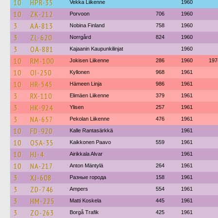
10
HPR-35
Vekka Liikenne
1960
10
ZK-212
Porvoon
706
1960
3
AÄ-813
Nobina Finland
758
1960
3
ZL-620
Norrgård
824
1960
3
OÄ-881
Kajaanin Kaupunkilinjat
1960
10
RM-100
Jokisen Liikenne
286
1960
197
10
OI-250
Kyllonen
968
1961
10
HR-545
Hämeen Linja
986
1961
3
RX-110
Elimäen Liikenne
379
1961
3
HK-924
Ylisen
257
1961
3
NA-657
Pekolan Liikenne
476
1961
10
FD-920
Kalle Rantasärkkä
1961
10
OSA-35
Kaikkonen Paavo
559
1961
10
HJ-4
Airikkala Alvar
1961
10
NA-217
Anton Mäntylä
264
1961
3
XJ-608
Разные города
158
1961
3
ZD-746
Ampers
554
1961
3
HM-225
Matti Koskela
445
1961
3
ZO-263
Borgå Trafik
425
1961