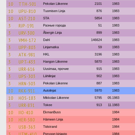
10
TTH-501
Pekolan Liikenne
2101
1983
10
UPU-810
Tuomisen Linja
876
1983
10
AST-210
STA
5854
1983
3
RJP-191
Разные города
51
1983
3
URV-300
Åbergin Linja
899
1983
3
VMH-172
Dahl
146624
1983
3
UPP-803
Linjamatka
59
1983
3
ATK-981
HKL
3196
1983
3
UPT-433
Hangon Liikenne
5870
1983
3
URR-616
Uusimaa, прочие
915
1983
3
UPS-303
Lähilinjat
902
1983
3
HRN-503
Pekolan Liikenne
887
1983
10
RKK-911
Autolinjat
5970
1983
10
HOS-183
Mikkolan Liikenne
5795
05.1983
3
URR-831
Tokee
913
11.1983
10
IIO-410
EkmanBuss
1984
10
HER-580
Hämeen Linja
1984
3
USB-363
Tidstrand
1984
3
UTM-410
Porvoon kirjasto
1984