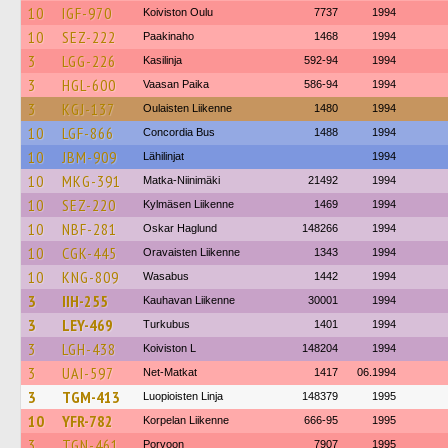
10
IGF-970
Koiviston Oulu
7737
1994
10
SEZ-222
Paakinaho
1468
1994
3
LGG-226
Kasilinja
592-94
1994
3
HGL-600
Vaasan Paika
586-94
1994
3
KGJ-137
Oulaisten Liikenne
1480
1994
10
LGF-866
Concordia Bus
1488
1994
10
JBM-909
Lähilinjat
1994
10
MKG-391
Matka-Niinimäki
21492
1994
10
SEZ-220
Kylmäsen Liikenne
1469
1994
10
NBF-281
Oskar Haglund
148266
1994
10
CGK-445
Oravaisten Liikenne
1343
1994
10
KNG-809
Wasabus
1442
1994
3
IIH-255
Kauhavan Liikenne
30001
1994
3
LEY-469
Turkubus
1401
1994
3
LGH-438
Koiviston L
148204
1994
3
UAI-597
Net-Matkat
1417
06.1994
3
TGM-413
Luopioisten Linja
148379
1995
10
YFR-782
Korpelan Liikenne
666-95
1995
3
TGN-461
Porvoon
7907
1995