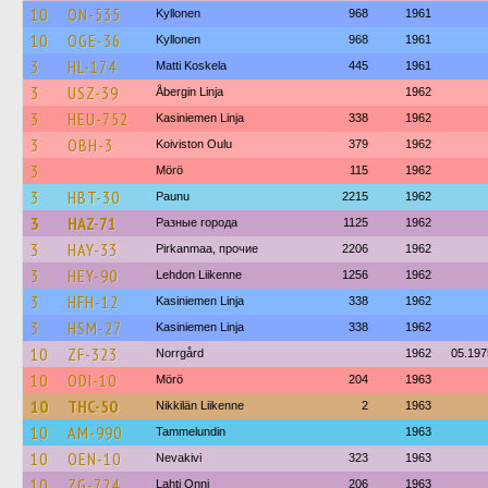
10
ON-535
Kyllonen
968
1961
10
OGE-36
Kyllonen
968
1961
3
HL-174
Matti Koskela
445
1961
3
USZ-39
Åbergin Linja
1962
3
HEU-752
Kasiniemen Linja
338
1962
3
OBH-3
Koiviston Oulu
379
1962
3
Mörö
115
1962
3
HBT-30
Paunu
2215
1962
3
HAZ-71
Разные города
1125
1962
3
HAY-33
Pirkanmaa, прочие
2206
1962
3
HEY-90
Lehdon Liikenne
1256
1962
3
HFH-12
Kasiniemen Linja
338
1962
3
HSM-27
Kasiniemen Linja
338
1962
10
ZF-323
Norrgård
1962
05.197
10
ODI-10
Mörö
204
1963
10
THC-50
Nikkilän Liikenne
2
1963
10
AM-990
Tammelundin
1963
10
OEN-10
Nevakivi
323
1963
10
ZG-724
Lahti Onni
206
1963