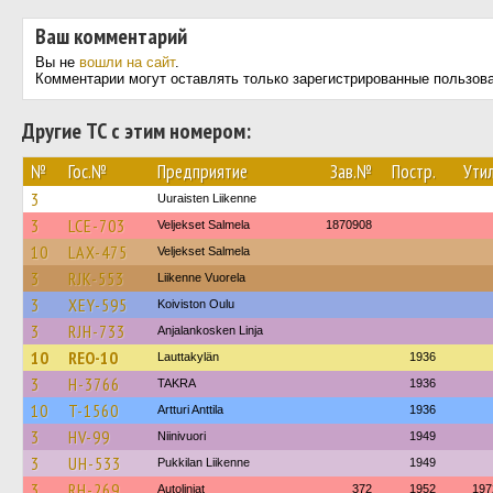
Ваш комментарий
Вы не
вошли на сайт
.
Комментарии могут оставлять только зарегистрированные пользов
Другие ТС с этим номером:
№
Гос.№
Предприятие
Зав.№
Постр.
Утил
3
Uuraisten Liikenne
3
LCE-703
Veljekset Salmela
1870908
10
LAX-475
Veljekset Salmela
3
RJK-553
Liikenne Vuorela
3
XEY-595
Koiviston Oulu
3
RJH-733
Anjalankosken Linja
10
REO-10
Lauttakylän
1936
3
H-3766
TAKRA
1936
10
T-1560
Artturi Anttila
1936
3
HV-99
Niinivuori
1949
3
UH-533
Pukkilan Liikenne
1949
3
RH-269
Autolinjat
372
1952
197