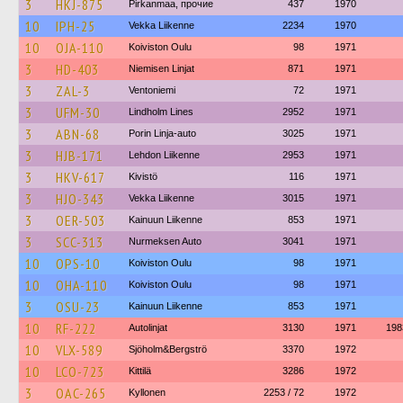
3
HKJ-875
Pirkanmaa, прочие
437
1970
10
IPH-25
Vekka Liikenne
2234
1970
10
OJA-110
Koiviston Oulu
98
1971
3
HD-403
Niemisen Linjat
871
1971
3
ZAL-3
Ventoniemi
72
1971
3
UFM-30
Lindholm Lines
2952
1971
3
ABN-68
Porin Linja-auto
3025
1971
3
HJB-171
Lehdon Liikenne
2953
1971
3
HKV-617
Kivistö
116
1971
3
HJO-343
Vekka Liikenne
3015
1971
3
OER-503
Kainuun Liikenne
853
1971
3
SCC-313
Nurmeksen Auto
3041
1971
10
OPS-10
Koiviston Oulu
98
1971
10
OHA-110
Koiviston Oulu
98
1971
3
OSU-23
Kainuun Liikenne
853
1971
10
RF-222
Autolinjat
3130
1971
198
10
VLX-589
Sjöholm&Bergströ
3370
1972
10
LCO-723
Kittilä
3286
1972
3
OAC-265
Kyllonen
2253 / 72
1972