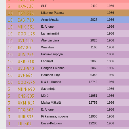
3
HXV-726
SLT
2110
1986
10
TBY-526
Liikenne-Pasma
1986
10
EAB-710
Artturi Anttila
2027
1986
10
MHK-851
E. Ahonen
1986
10
OOO-123
Lamminmäki
1986
10
UVJ-110
Åbergin Linja
2025
1986
10
JMV-80
Wasabus
1160
1986
10
UUS-266
Разные города
1986
10
UXB-710
Lähilinjat
2065
1986
10
UVU-940
Hangon Liikenne
2066
1986
10
UVJ-663
Hämeen Linja
6346
1986
10
OOO-575
K & L Liikenne
12742
1986
3
MHN-690
Savonlinja
1986
3
ONS-903
Mörö
11951
1986
3
XKM-817
Matka Mäkelä
12755
1986
3
TFX-606
E. Ahonen
1986
3
HUR-833
Pirkanmaa, прочие
11953
1986
3
LJL-302
Bussi-Ketonen
12286
1986