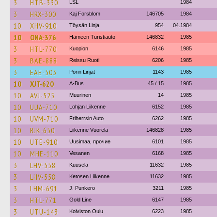
3
HTB-330
LSL
1984
3
HRX-300
Kaj Forsblom
146705
1984
10
XHV-910
Töysän Linja
954
04.1984
10
ONA-376
Hämeen Turistiauto
146832
1985
3
HTL-770
Kuopion
6146
1985
3
BAE-888
Reissu Ruoti
6206
1985
3
EAE-503
Porin Linjat
1143
1985
10
XJT-620
A-Bus
45 / 15
1985
10
AVJ-525
Muurinen
14
1985
10
UUA-710
Lohjan Liikenne
6152
1985
10
UVM-710
Friherrsin Auto
6262
1985
10
RJK-650
Liikenne Vuorela
146828
1985
10
UTE-910
Uusimaa, прочие
6101
1985
10
MHE-110
Vesanen
6168
1985
3
LHV-558
Kuusela
11632
1985
3
LHV-558
Ketosen Liikenne
11632
1985
3
LHM-691
J. Punkero
3211
1985
3
HTL-771
Gold Line
6147
1985
3
UTU-143
Koiviston Oulu
6223
1985