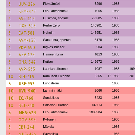
3
UUV-226
Pieksämäki
6296
1985
3
KFM-472
Leo Lähteenmäki
1065
1985
3
AVT-114
Uusimaa, прочие
721-85
1985
3
TXK-513
Perhe Eero
146901
1985
3
EAT-381
Nyholm
146951
1985
3
AVM-135
Satakunta, прочие
6178
1985
3
VKV-690
Ingves Bussar
504
1985
3
ASV-123
Hämeen Linja
6113
1985
3
ONA-842
Kutilan
146672
1985
3
AVP-533
Laurilan Liikenne
1087
1985
199
10
BIH-719
Kamusen Liikenne
6265
12.1985
201
3
USE-953
Lundström
1986
10
UVU-940
Lamminmäki
2066
1986
10
ECJ-768
Sundellbus
6423
1986
10
BCJ-248
Soisalon Liikenne
147113
1986
3
MHS-324
Leo Lähteenmäki
1809984
1986
3
OOV-593
Kyllonen
1986
3
EBJ-244
Mäkela
1986
3
MHS-426
Savonlinja
1986