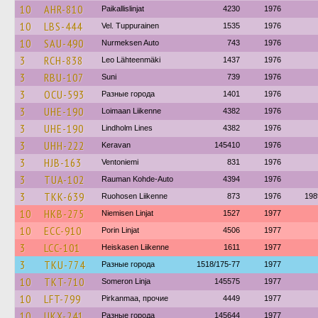
10
AHR-810
Paikallislinjat
4230
1976
10
LBS-444
Vel. Tuppurainen
1535
1976
10
SAU-490
Nurmeksen Auto
743
1976
3
RCH-838
Leo Lähteenmäki
1437
1976
3
RBU-107
Suni
739
1976
3
OCU-593
Разные города
1401
1976
3
UHE-190
Loimaan Liikenne
4382
1976
3
UHE-190
Lindholm Lines
4382
1976
3
UHH-222
Keravan
145410
1976
3
HJB-163
Ventoniemi
831
1976
3
TUA-102
Rauman Kohde-Auto
4394
1976
3
TKK-639
Ruohosen Liikenne
873
1976
198
10
HKB-275
Niemisen Linjat
1527
1977
10
ECC-910
Porin Linjat
4506
1977
3
LCC-101
Heiskasen Liikenne
1611
1977
3
TKU-774
Разные города
1518/175-77
1977
10
TKT-710
Someron Linja
145575
1977
10
LFT-799
Pirkanmaa, прочие
4449
1977
10
UKX-241
Разные города
145644
1977