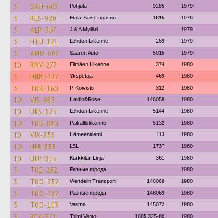
3
OKH-603
Pohjola
9285
1979
3
RES-920
Etelä-Savo, прочие
1615
1979
3
ALP-307
J & A Mylläri
1979
3
HTU-121
Lehdon Liikenne
269
1979
3
AMO-603
Saaren Auto
5015
1979
10
RMV-277
Elimäen Liikenne
374
1980
3
HNM-222
Ykspetäjä
469
1980
3
TOB-160
P. Koivisto
312
1980
10
VJS-983
Haldin&Rose
146059
1980
10
URS-525
Lehdon Liikenne
5144
1980
10
TOB-810
Paikallisliikenne
5132
1980
10
VJX-856
Hämeenniemi
113
1980
10
HLR-888
LSL
1737
1980
10
ULP-815
Karkkilan Linja
361
1980
3
TOE-282
Разные города
1980
3
TOO-252
Wendelin Transport
146069
1980
3
TOO-252
Разные города
146069
1980
3
TOO-103
Vesma
145072
1980
3
REX-322
Toimi Vento
1685 325-80
1980