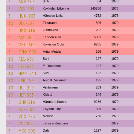
3
AKV-108
STA
84
1978
3
VLS-703
Kokkolan Liikenne
145760
1978
3
HUN-903
Hämeen Linja
4752
1978
10
ULU-127
Tidstrand
306
1979
3
UKX-316
Osmo Aho
202
1979
3
AMJ-803
Espoon Auto
5003
1979
3
OKH-603
Koiviston Oulu
9285
1979
3
TNO-903
Artturi Anttila
286
1979
10
REL-636
Suni
227
1979
10
REL-636
E. Rantanen
227
1979
10
HMM-211
Suni
122
1979
10
RMU-578
Auto K. Vaisanen
195
1979
10
ULJ-919
Ventoniemi
269
1979
10
HLT-565
Kivistö
244
1979
3
OHR-516
Härmän Liikenne
9236
1979
3
XCX-503
Töysän Linja
309
1979
3
VOX-773
Mäkela
230
1979
3
VJP-827
Järviseudun Linja
1979
3
MCC-502
Dahl
1627
1979