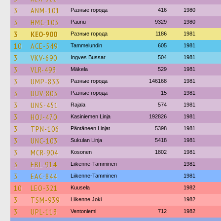
3
ANM-101
Разные города
416
1980
3
HMC-103
Paunu
9329
1980
3
KEO-900
Разные города
1186
1981
10
ACE-549
Tammelundin
605
1981
3
VKV-690
Ingves Bussar
504
1981
3
VLR-493
Mäkela
529
1981
3
UMP-833
Разные города
146168
1981
3
UUV-803
Разные города
15
1981
3
UNS-451
Rajala
574
1981
3
HOJ-470
Kasiniemen Linja
192826
1981
3
TPN-106
Päntäneen Linjat
5398
1981
3
UNC-103
Sukulan Linja
5418
1981
3
MCR-904
Kosonen
1802
1981
3
EBL-914
Liikenne-Tamminen
1981
3
EAC-844
Liikenne-Tamminen
1981
10
LEO-321
Kuusela
1982
3
TSM-939
Liikenne Joki
1982
3
UPL-113
Ventoniemi
712
1982