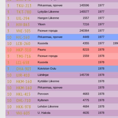
3
TKU-213
Pirkanmaa, прочие
145596
1977
3
TKT-780
Lyttylän Liikenne
145577
1977
3
UJL-294
Hangon Liikenne
1557
1977
3
HJV-863
Ylisen
7216
1977
3
VHE-505
Разные города
240364
1977
10
HJC-160
Pirkanmaa, прочие
4449
1977
10
LCB-260
Kuusela
4355
1977
199
10
HKP-310
Paunu
8215
1978
3
TMJ-716
Разные города
1559
1978
3
LCL-658
Kuusela
1978
3
OHA-903
Koiviston Oulu
1978
10
UJR-410
Lähilinjat
145739
1978
10
HKM-160
Kyttälän Liikenne
1978
10
HKM-160
Pirkanmaa, прочие
1978
10
HKL-415
Porvoon
4683
1978
10
OHL-710
Kyllonen
4775
1978
10
HKK-978
Lehdon Liikenne
4684
1978
3
VHJ-603
U. Hakola
4635
1978