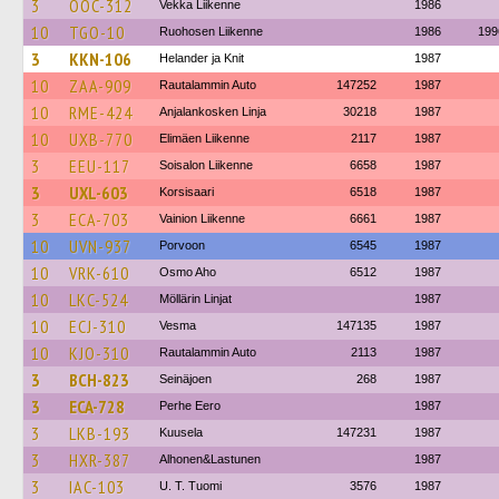
3
OOC-312
Vekka Liikenne
1986
10
TGO-10
Ruohosen Liikenne
1986
199
3
KKN-106
Helander ja Knit
1987
10
ZAA-909
Rautalammin Auto
147252
1987
10
RME-424
Anjalankosken Linja
30218
1987
10
UXB-770
Elimäen Liikenne
2117
1987
3
EEU-117
Soisalon Liikenne
6658
1987
3
UXL-603
Korsisaari
6518
1987
3
ECA-703
Vainion Liikenne
6661
1987
10
UVN-937
Porvoon
6545
1987
10
VRK-610
Osmo Aho
6512
1987
10
LKC-524
Möllärin Linjat
1987
10
ECJ-310
Vesma
147135
1987
10
KJO-310
Rautalammin Auto
2113
1987
3
BCH-823
Seinäjoen
268
1987
3
ECA-728
Perhe Eero
1987
3
LKB-193
Kuusela
147231
1987
3
HXR-387
Alhonen&Lastunen
1987
3
IAC-103
U. T. Tuomi
3576
1987