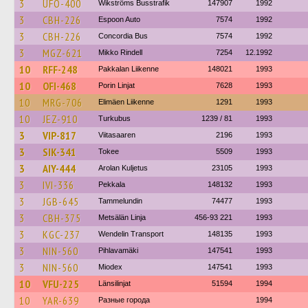
3
UFO-400
Wikströms Busstrafik
147907
1992
3
CBH-226
Espoon Auto
7574
1992
3
CBH-226
Concordia Bus
7574
1992
3
MGZ-621
Mikko Rindell
7254
12.1992
10
RFF-248
Pakkalan Liikenne
148021
1993
10
OFI-468
Porin Linjat
7628
1993
10
MRG-706
Elimäen Liikenne
1291
1993
10
JEZ-910
Turkubus
1239 / 81
1993
3
VIP-817
Viitasaaren
2196
1993
3
SIK-341
Tokee
5509
1993
3
AIY-444
Arolan Kuljetus
23105
1993
3
IVI-336
Pekkala
148132
1993
3
JGB-645
Tammelundin
74477
1993
3
CBH-375
Metsälän Linja
456-93 221
1993
3
KGC-237
Wendelin Transport
148135
1993
3
NIN-560
Pihlavamäki
147541
1993
3
NIN-560
Miodex
147541
1993
10
VFU-225
Länsilinjat
51594
1994
10
YAR-639
Разные города
1994