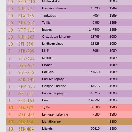
10
EKO-710
Matka-Autot
1989
10
VUH-222
Härmän Liikenne
13736
1989
10
BFA-256
Turkubus
7054
1989
10
ZHK-910
Tyllilä
6988
1989
10
VTT-110
Ingves
147503
1989
10
VUH-163
Oravaisten Liikenne
13766
1989
10
SJT-830
Lindholm Lines
15828
1989
3
AFB-789
Kittilä
7084
1989
3
VTV-303
Mäkela
1989
3
OSB-921
Ervasti
1989
3
VBF-286
Pekkala
147510
1989
3
FAB-341
Разные города
1989
3
ZEM-373
Hangon Liikenne
147516
1989
3
IEE-393
Разные города
15715
1989
3
EKK-163
Enon
147532
1989
10
CAA-777
Tyllilä
30186
1990
3
MKC-488
Lehtosen Liikenne
7186
1990
10
CAA-168
Mynäliikenne
1990
10
BFB-404
Mäkela
30415
1990