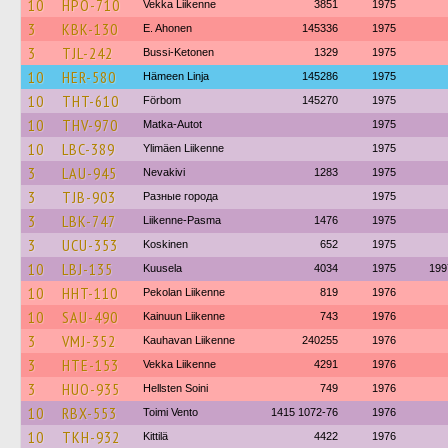
10
HPO-710
Vekka Liikenne
3851
1975
3
KBK-130
E. Ahonen
145336
1975
3
TJL-242
Bussi-Ketonen
1329
1975
10
HER-580
Hämeen Linja
145286
1975
10
THT-610
Förbom
145270
1975
10
THV-970
Matka-Autot
1975
10
LBC-389
Ylimäen Liikenne
1975
3
LAU-945
Nevakivi
1283
1975
3
TJB-903
Разные города
1975
3
LBK-747
Liikenne-Pasma
1476
1975
3
UCU-353
Koskinen
652
1975
10
LBJ-135
Kuusela
4034
1975
199
10
HHT-110
Pekolan Liikenne
819
1976
10
SAU-490
Kainuun Liikenne
743
1976
3
VMJ-352
Kauhavan Liikenne
240255
1976
3
HTE-153
Vekka Liikenne
4291
1976
3
HUO-935
Hellsten Soini
749
1976
10
RBX-553
Toimi Vento
1415 1072-76
1976
10
TKH-932
Kittilä
4422
1976