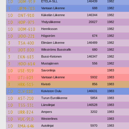
10
UOM-919
ETELA-SLL
146439
1982
3
UPM-703
Vantaan Liikenne
688
1982
10
ONT-910
Käkelän Liikenne
146344
1982
10
HOP-975
Yhdysliikenne
20027
1982
10
UOM-610
Henriksson
1982
10
UOO-221
Högström
674
1982
3
TSA-400
Elimäen Liikenne
146489
1982
3
UOT-800
Wikströms Busstrafik
680
1982
3
EKN-683
Bussi-Ketonen
146347
1982
3
HOO-614
Mustajärven
556
1982
10
USE-919
Savonlinja
1983
3
UTJ-603
Vantaan Liikenne
5932
1983
3
HRK-515
Kivistö
856
1983
10
OLV-110
Koiviston Oulu
146631
1983
10
AST-210
Turun Euroliikenne
5854
1983
10
TSS-331
Länsilinjat
146528
1983
10
URR-824
Ampers
3202
1983
10
VUC-910
Westerlines
1983
10
RMA-646
Autolinjat
5970
1983