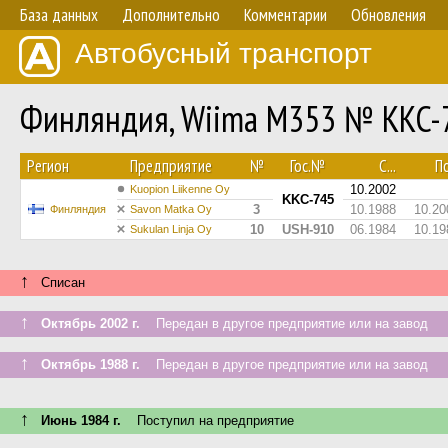
База данных
Дополнительно
Комментарии
Обновления
Автобусный транспорт
Финляндия, Wiima M353 № KKC-
Регион
Предприятие
№
Гос.№
С...
По
10.2002
Kuopion Liikenne Oy
KKC-745
3
10.1988
10.20
Финляндия
Savon Matka Oy
10
USH-910
06.1984
10.19
Sukulan Linja Oy
↑
Списан
↑
Октябрь 2002 г.
Передан в другое предприятие или на завод
↑
Октябрь 1988 г.
Передан в другое предприятие или на завод
↑
Июнь 1984 г.
Поступил на предприятие