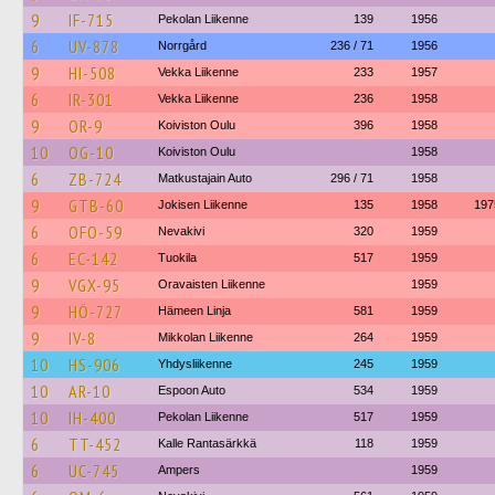
9
IF-715
Pekolan Liikenne
139
1956
6
UV-878
Norrgård
236 / 71
1956
9
HI-508
Vekka Liikenne
233
1957
6
IR-301
Vekka Liikenne
236
1958
9
OR-9
Koiviston Oulu
396
1958
10
OG-10
Koiviston Oulu
1958
6
ZB-724
Matkustajain Auto
296 / 71
1958
9
GTB-60
Jokisen Liikenne
135
1958
197
6
OFO-59
Nevakivi
320
1959
6
EC-142
Tuokila
517
1959
9
VGX-95
Oravaisten Liikenne
1959
9
HÖ-727
Hämeen Linja
581
1959
9
IV-8
Mikkolan Liikenne
264
1959
10
HS-906
Yhdysliikenne
245
1959
10
AR-10
Espoon Auto
534
1959
10
IH-400
Pekolan Liikenne
517
1959
6
TT-452
Kalle Rantasärkkä
118
1959
6
UC-745
Ampers
1959