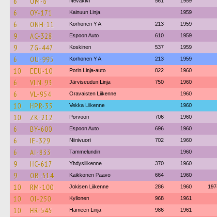
6
OM-6
Nevakivi
561
1959
6
OY-171
Kainuun Linja
1959
6
ONH-11
Korhonen Y A
213
1959
9
AC-328
Espoon Auto
610
1959
9
ZG-447
Koskinen
537
1959
6
OU-995
Korhonen Y A
213
1959
10
EEU-10
Porin Linja-auto
822
1960
6
VLN-93
Järviseudun Linja
750
1960
6
VL-954
Oravaisten Liikenne
1960
10
HPR-35
Vekka Liikenne
1960
10
ZK-212
Porvoon
706
1960
6
BY-600
Espoon Auto
696
1960
6
IE-329
Niinivuori
702
1960
6
AI-833
Tammelundin
1960
9
HC-617
Yhdysliikenne
370
1960
9
OB-514
Kaikkonen Paavo
664
1960
10
RM-100
Jokisen Liikenne
286
1960
197
10
OI-250
Kyllonen
968
1961
10
HR-545
Hämeen Linja
986
1961