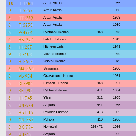
10
T-1560
Artturi Anttila
1936
9
T-5557
Artturi Anttila
1936
6
TF-239
Artturi Anttila
1939
6
T-5239
Artturi Anttila
1939
6
V-4984
Pyhtään Liikenne
458
1948
6
HB-227
Lahden Liikenne
1949
6
HJ-207
Hämeen Linja
1949
9
HI-508
Vekka Liikenne
1949
9
H-8508
Vekka Liikenne
1949
6
MA-869
Savonlinja
1950
6
VL-954
Oravaisten Liikenne
1951
6
RE-984
Elimäen Liikenne
458
1954
9
RE-995
Pyhtään Liikenne
411
1954
6
HJ-745
Ylisen
312
1955
6
UN-574
Ampers
441
1955
6
HGT-15
Pekolan Liikenne
413
1955
9
ON-535
Pohjola
110
1956
6
BX-734
Norrgård
236 / 71
1956
9
UH-76
Ampers
1956