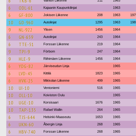
6
TKB-6
Vainion Liikenne
211
1963
6
ODL-61
Kajaanin Kaupunkilinjat
1963
6
GF-800
Jokisen Liikenne
208
1963
197
10
GD-960
Autolinjat
1295
1963
198
9
NL-922
Ylisen
1456
1964
6
GN-659
Autolinjat
243
1964
6
TTE-51
Forssan Liikenne
219
1964
9
TPI-9
Förbom
247
1964
9
HLE-9
Riihimäen Liikenne
1456
1964
6
YDG-82
Järviseudun Linja
1965
6
LVD-45
Kittilä
1823
1965
6
HVK-25
Mikkolan Liikenne
499
1965
10
UI-10
Ventoniemi
516
1965
10
OLL-10
Koiviston Oulu
1965
10
UGE-10
Korsisaari
1676
1965
10
TAP-135
Rafael Wallin
264
1965
6
TJS-644
Helsinki-Maaseutu
1653
1965
6
UKN-60
Åbergin Linja
268
1965
6
HBV-740
Forssan Liikenne
268
1965