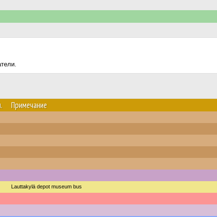
атели.
.
Примечание
Lauttakylä depot museum bus