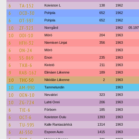
6
TA-152
Koiviston L
138
1962
6
OCD-30
Pohjola
652
1962
6
OT-597
Pohjola
652
1962
10
ZF-323
Norrgård
1962
05.197
10
ODI-10
Mörö
204
1963
6
HFH-32
Niemisen Linjat
356
1963
6
ON-24
Mörö
1963
6
SS-869
Enon
235
1963
6
TKB-6
Kivistö
211
1963
9
RAB-162
Elimäen Liikenne
189
1963
10
THC-50
Nikkilän Liikenne
2
1963
10
AM-990
Tammelundin
1963
10
OEN-10
Nevakivi
323
1963
10
ZG-724
Lahti Onni
206
1963
6
TIE-6
Förbom
185
1963
6
OCT-6
Koiviston Oulu
1393
1963
6
TU-595
Kalle Rantasärkkä
1314
1963
6
AI-550
Espoon Auto
1415
1963