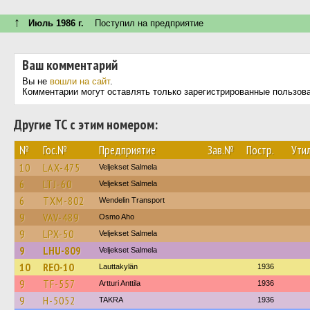
↑
Июль 1986 г.
Поступил на предприятие
Ваш комментарий
Вы не
вошли на сайт
.
Комментарии могут оставлять только зарегистрированные пользов
Другие ТС с этим номером:
№
Гос.№
Предприятие
Зав.№
Постр.
Утил
10
LAX-475
Veljekset Salmela
6
LTJ-60
Veljekset Salmela
6
TXM-802
Wendelin Transport
9
VAV-489
Osmo Aho
9
LPX-50
Veljekset Salmela
9
LHU-809
Veljekset Salmela
10
REO-10
Lauttakylän
1936
9
TF-557
Artturi Anttila
1936
9
H-5052
TAKRA
1936