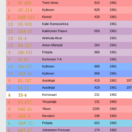
6
RY-409
Toimi Vento
910
1961
6
OF-214
Kyllonen
828
1961
6
HAB-165
Kivistö
429
1961
10
FD-920
Kalle Rantasärkkä
1961
10
OSA-35
Kaikkonen Paavo
559
1961
10
HJ-4
Airikkala Alvar
1961
10
NA-217
Anton Mäntylä
264
1961
9
ON-535
Pohjola
968
1961
9
OI-85
Korhonen Y A
1961
10
ON-535
Kyllonen
968
1961
10
OGE-36
Kyllonen
968
1961
9
RS-707
Autolinjat
419
1961
197
9
RX-35
Autolinjat
419
1961
197
6
SS-6
Korsisaari
231
1962
6
HC-657
Ykspetäjä
131
1962
9
HAE-61
Ylisen
2205
1962
9
OAS-9
Nevakivi
248
1962
6
OHP-52
Pohjola
652
1962
6
HAT-27
Jokioisten-Forssan
174
1962