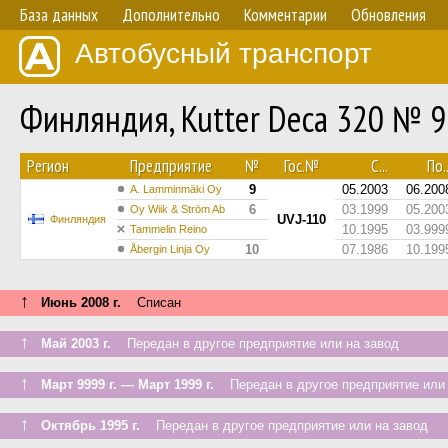
База данных
Дополнительно
Комментарии
Обновления
Автобусный транспорт
Финляндия, Kutter Deca 320 № 9
Регион
Предприятие
№
Гос.№
С...
По..
9
05.2003
06.200
A. Lamminmäki Oy
6
03.1999
05.200
Oy Wiik & Ström Ab
UVJ-110
Финляндия
10.1995
03.999
Tammelin Reino
10
07.1986
10.199
Åbergin Linja Oy
↑
Июнь 2008 г.
Списан
↑
Май 2003 г.
Передан в другое предприятие или на завод
↑
Март 9999 г. — Март 1999 г.
Передан в другое предприятие или 
↑
Октябрь 1995 г.
Передан в другое предприятие или на завод