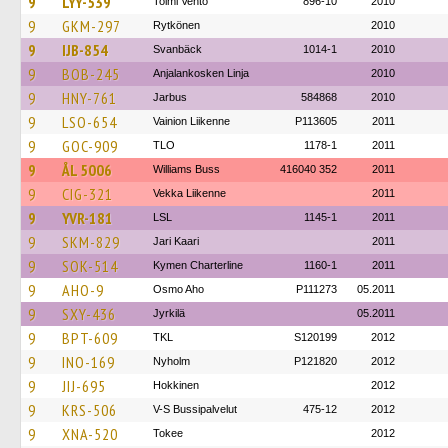
9
LYY-539
Toimi Vento
896-10
2010
9
GKM-297
Rytkönen
2010
9
IJB-854
Svanbäck
1014-1
2010
9
BOB-245
Anjalankosken Linja
2010
9
HNY-761
Jarbus
584868
2010
9
LSO-654
Vainion Liikenne
P113605
2011
9
GOC-909
TLO
1178-1
2011
9
ÅL 5006
Williams Buss
416040 352
2011
9
CIG-321
Vekka Liikenne
2011
9
YVR-181
LSL
1145-1
2011
9
SKM-829
Jari Kaari
2011
9
SOK-514
Kymen Charterline
1160-1
2011
9
AHO-9
Osmo Aho
P111273
05.2011
9
SXY-436
Jyrkilä
05.2011
9
BPT-609
TKL
S120199
2012
9
INO-169
Nyholm
P121820
2012
9
JIJ-695
Hokkinen
2012
9
KRS-506
V-S Bussipalvelut
475-12
2012
9
XNA-520
Tokee
2012