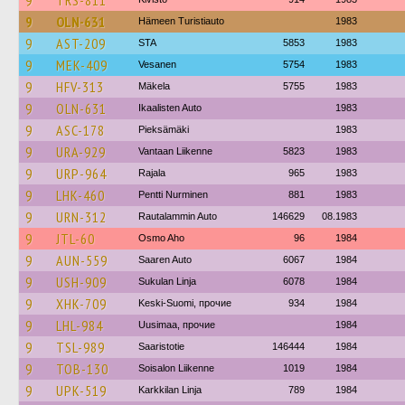
9
TRS-811
9
OLN-631
Hämeen Turistiauto
1983
9
AST-209
STA
5853
1983
9
MEK-409
Vesanen
5754
1983
9
HFV-313
Mäkela
5755
1983
9
OLN-631
Ikaalisten Auto
1983
9
ASC-178
Pieksämäki
1983
9
URA-929
Vantaan Liikenne
5823
1983
9
URP-964
Rajala
965
1983
9
LHK-460
Pentti Nurminen
881
1983
9
URN-312
Rautalammin Auto
146629
08.1983
9
JTL-60
Osmo Aho
96
1984
9
AUN-559
Saaren Auto
6067
1984
9
USH-909
Sukulan Linja
6078
1984
9
XHK-709
Keski-Suomi, прочие
934
1984
9
LHL-984
Uusimaa, прочие
1984
9
TSL-989
Saaristotie
146444
1984
9
TOB-130
Soisalon Liikenne
1019
1984
9
UPK-519
Karkkilan Linja
789
1984