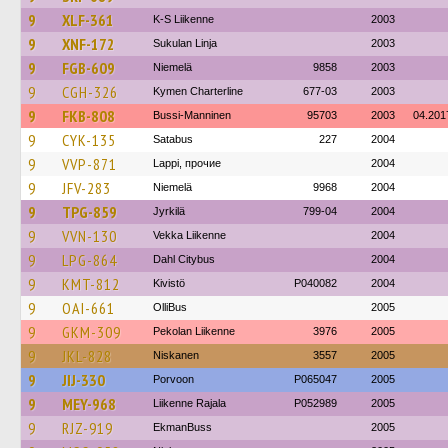
9
XLF-361
K-S Liikenne
2003
9
XNF-172
Sukulan Linja
2003
9
FGB-609
Niemelä
9858
2003
9
CGH-326
Kymen Charterline
677-03
2003
9
FKB-808
Bussi-Manninen
95703
2003
04.201
9
CYK-135
Satabus
227
2004
9
VVP-871
Lappi, прочие
2004
9
JFV-283
Niemelä
9968
2004
9
TPG-859
Jyrkilä
799-04
2004
9
VVN-130
Vekka Liikenne
2004
9
LPG-864
Dahl Citybus
2004
9
KMT-812
Kivistö
P040082
2004
9
OAI-661
OlliBus
2005
9
GKM-309
Pekolan Liikenne
3976
2005
9
JKL-828
Niskanen
3557
2005
9
JIJ-330
Porvoon
P065047
2005
9
MEY-968
Liikenne Rajala
P052989
2005
9
RJZ-919
EkmanBuss
2005