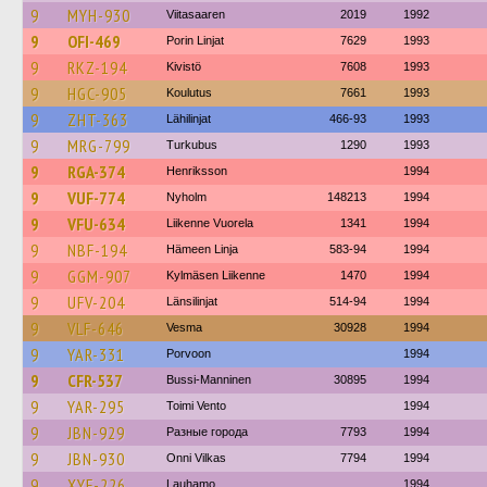
9
MYH-930
Viitasaaren
2019
1992
9
OFI-469
Porin Linjat
7629
1993
9
RKZ-194
Kivistö
7608
1993
9
HGC-905
Koulutus
7661
1993
9
ZHT-363
Lähilinjat
466-93
1993
9
MRG-799
Turkubus
1290
1993
9
RGA-374
Henriksson
1994
9
VUF-774
Nyholm
148213
1994
9
VFU-634
Liikenne Vuorela
1341
1994
9
NBF-194
Hämeen Linja
583-94
1994
9
GGM-907
Kylmäsen Liikenne
1470
1994
9
UFV-204
Länsilinjat
514-94
1994
9
VLF-646
Vesma
30928
1994
9
YAR-331
Porvoon
1994
9
CFR-537
Bussi-Manninen
30895
1994
9
YAR-295
Toimi Vento
1994
9
JBN-929
Разные города
7793
1994
9
JBN-930
Onni Vilkas
7794
1994
9
XYF-226
Lauhamo
1994