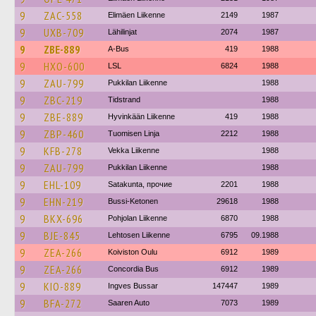
9
ZAC-558
Elimäen Liikenne
2149
1987
9
UXB-709
Lähilinjat
2074
1987
9
ZBE-889
A-Bus
419
1988
9
HXO-600
LSL
6824
1988
9
ZAU-799
Pukkilan Liikenne
1988
9
ZBC-219
Tidstrand
1988
9
ZBE-889
Hyvinkään Liikenne
419
1988
9
ZBP-460
Tuomisen Linja
2212
1988
9
KFB-278
Vekka Liikenne
1988
9
ZAU-799
Pukkilan Liikenne
1988
9
EHL-109
Satakunta, прочие
2201
1988
9
EHN-219
Bussi-Ketonen
29618
1988
9
BKX-696
Pohjolan Liikenne
6870
1988
9
BJE-845
Lehtosen Liikenne
6795
09.1988
9
ZEA-266
Koiviston Oulu
6912
1989
9
ZEA-266
Concordia Bus
6912
1989
9
KIO-889
Ingves Bussar
147447
1989
9
BFA-272
Saaren Auto
7073
1989