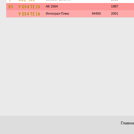
85
У 034 ТЕ 26
АК 1564
1987
У 034 ТЕ 26
Интеграл-Плюс
94450
2001
Главн