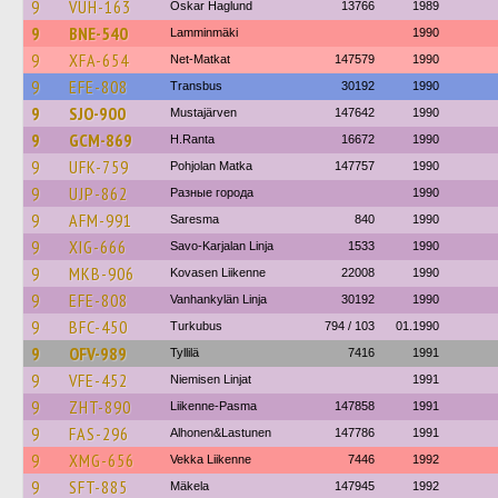
9
VUH-163
Oskar Haglund
13766
1989
9
BNE-540
Lamminmäki
1990
9
XFA-654
Net-Matkat
147579
1990
9
EFE-808
Transbus
30192
1990
9
SJO-900
Mustajärven
147642
1990
9
GCM-869
H.Ranta
16672
1990
9
UFK-759
Pohjolan Matka
147757
1990
9
UJP-862
Разные города
1990
9
AFM-991
Saresma
840
1990
9
XIG-666
Savo-Karjalan Linja
1533
1990
9
MKB-906
Kovasen Liikenne
22008
1990
9
EFE-808
Vanhankylän Linja
30192
1990
9
BFC-450
Turkubus
794 / 103
01.1990
9
OFV-989
Tyllilä
7416
1991
9
VFE-452
Niemisen Linjat
1991
9
ZHT-890
Liikenne-Pasma
147858
1991
9
FAS-296
Alhonen&Lastunen
147786
1991
9
XMG-656
Vekka Liikenne
7446
1992
9
SFT-885
Mäkela
147945
1992