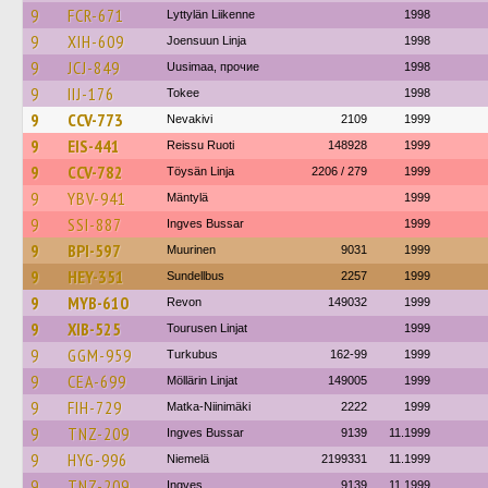
9
FCR-671
Lyttylän Liikenne
1998
9
XIH-609
Joensuun Linja
1998
9
JCJ-849
Uusimaa, прочие
1998
9
IIJ-176
Tokee
1998
9
CCV-773
Nevakivi
2109
1999
9
EIS-441
Reissu Ruoti
148928
1999
9
CCV-782
Töysän Linja
2206 / 279
1999
9
YBV-941
Mäntylä
1999
9
SSI-887
Ingves Bussar
1999
9
BPI-597
Muurinen
9031
1999
9
HEY-351
Sundellbus
2257
1999
9
MYB-610
Revon
149032
1999
9
XIB-525
Tourusen Linjat
1999
9
GGM-959
Turkubus
162-99
1999
9
CEA-699
Möllärin Linjat
149005
1999
9
FIH-729
Matka-Niinimäki
2222
1999
9
TNZ-209
Ingves Bussar
9139
11.1999
9
HYG-996
Niemelä
2199331
11.1999
9
TNZ-209
Ingves
9139
11.1999