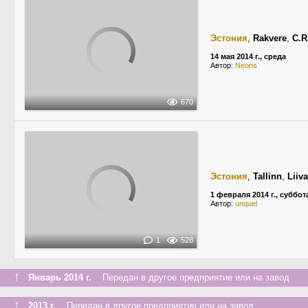
Эстония
,
Rakvere
,
C.R
14 мая 2014 г., среда
Автор:
Neons
670
Эстония
,
Tallinn
,
Liiva
1 февраля 2014 г., суббот
Автор:
unquel
1
528
↑
Январь 2014 г.
Передан в другое предприятие или на завод
↑
2013 г.
Передан в другое предприятие или на завод