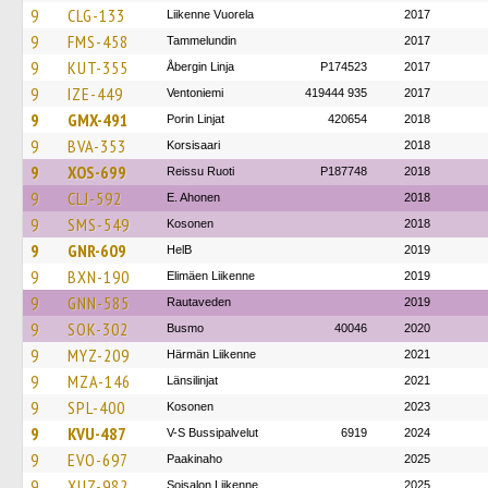
9
CLG-133
Liikenne Vuorela
2017
9
FMS-458
Tammelundin
2017
9
KUT-355
Åbergin Linja
P174523
2017
9
IZE-449
Ventoniemi
419444 935
2017
9
GMX-491
Porin Linjat
420654
2018
9
BVA-353
Korsisaari
2018
9
XOS-699
Reissu Ruoti
P187748
2018
9
CLJ-592
E. Ahonen
2018
9
SMS-549
Kosonen
2018
9
GNR-609
HelB
2019
9
BXN-190
Elimäen Liikenne
2019
9
GNN-585
Rautaveden
2019
9
SOK-302
Busmo
40046
2020
9
MYZ-209
Härmän Liikenne
2021
9
MZA-146
Länsilinjat
2021
9
SPL-400
Kosonen
2023
9
KVU-487
V-S Bussipalvelut
6919
2024
9
EVO-697
Paakinaho
2025
9
XUZ-982
Soisalon Liikenne
2025