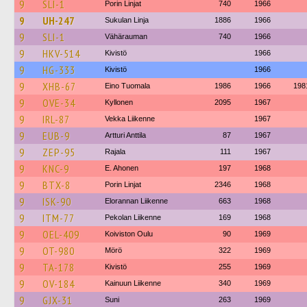
9
SLI-1
Porin Linjat
740
1966
9
UH-247
Sukulan Linja
1886
1966
9
SLI-1
Vähärauman
740
1966
9
HKV-514
Kivistö
1966
9
HG-333
Kivistö
1966
9
XHB-67
Eino Tuomala
1986
1966
198
9
OVE-34
Kyllonen
2095
1967
9
IRL-87
Vekka Liikenne
1967
9
EUB-9
Artturi Anttila
87
1967
9
ZEP-95
Rajala
111
1967
9
KNC-9
E. Ahonen
197
1968
9
BTX-8
Porin Linjat
2346
1968
9
ISK-90
Elorannan Liikenne
663
1968
9
ITM-77
Pekolan Liikenne
169
1968
9
OEL-409
Koiviston Oulu
90
1969
9
OT-980
Mörö
322
1969
9
TA-178
Kivistö
255
1969
9
OV-184
Kainuun Liikenne
340
1969
9
GJX-31
Suni
263
1969