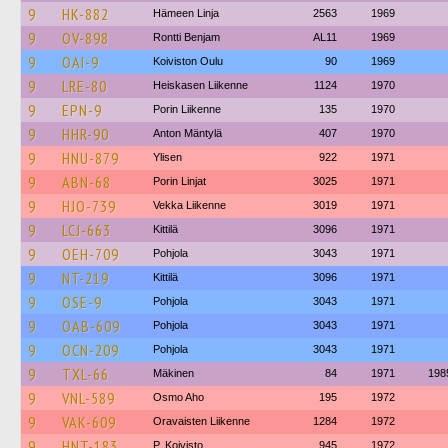
9
HK-882
Hämeen Linja
2563
1969
9
OV-898
Rontti Benjam
AL11
1969
9
OAI-9
Koiviston Oulu
90
1969
9
LRE-80
Heiskasen Liikenne
1124
1970
9
EPN-9
Porin Liikenne
135
1970
9
HHR-90
Anton Mäntylä
407
1970
9
HNU-879
Ylisen
922
1971
9
ABN-68
Porin Linjat
3025
1971
9
HJO-739
Vekka Liikenne
3019
1971
9
LCJ-663
Kittilä
3096
1971
9
OEH-709
Pohjola
3043
1971
9
NT-219
Kittilä
3096
1971
9
OSE-9
Pohjola
3043
1971
9
OAB-609
Pohjola
3043
1971
9
OCN-209
Pohjola
3043
1971
9
TXL-66
Mäkinen
84
1971
198
9
VNL-589
Osmo Aho
195
1972
9
VAK-609
Oravaisten Liikenne
1284
1972
9
HNT-183
P. Koivisto
945
1972