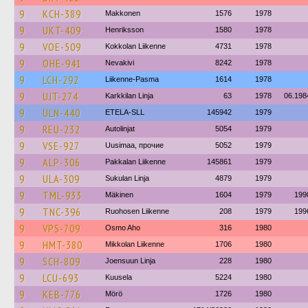
9
KCH-389
Makkonen
1576
1978
9
UKT-409
Henriksson
1580
1978
9
VOE-509
Kokkolan Liikenne
4731
1978
9
OHE-941
Nevakivi
8242
1978
9
LCH-292
Liikenne-Pasma
1614
1978
9
UJT-274
Karkkilan Linja
63
1978
06.198
9
ULN-440
ETELA-SLL
145942
1979
9
REU-232
Autolinjat
5054
1979
9
VSE-927
Uusimaa, прочие
5052
1979
9
ALP-306
Pakkalan Liikenne
145861
1979
9
ULA-309
Sukulan Linja
4879
1979
9
TML-933
Mäkinen
1604
1979
199
9
TNC-396
Ruohosen Liikenne
208
1979
199
9
VPS-709
Osmo Aho
316
1980
9
HMT-380
Mikkolan Liikenne
1706
1980
9
SCH-809
Joensuun Linja
228
1980
9
LCU-693
Kuusela
5224
1980
9
KEB-776
Mörö
1726
1980