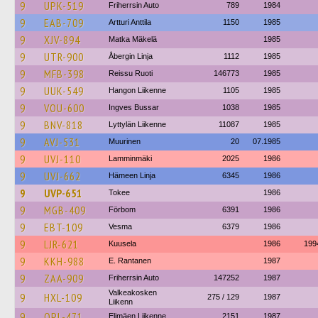
9
UPK-519
Friherrsin Auto
789
1984
9
EAB-709
Artturi Anttila
1150
1985
9
XJV-894
Matka Mäkelä
1985
9
UTR-900
Åbergin Linja
1112
1985
9
MFB-398
Reissu Ruoti
146773
1985
9
UUK-549
Hangon Liikenne
1105
1985
9
VOU-600
Ingves Bussar
1038
1985
9
BNV-818
Lyttylän Liikenne
11087
1985
9
AVJ-531
Muurinen
20
07.1985
9
UVJ-110
Lamminmäki
2025
1986
9
UVJ-662
Hämeen Linja
6345
1986
9
UVP-651
Tokee
1986
9
MGB-409
Förbom
6391
1986
9
EBT-109
Vesma
6379
1986
9
LJR-621
Kuusela
1986
199
9
KKH-988
E. Rantanen
1987
9
ZAA-909
Friherrsin Auto
147252
1987
Valkeakosken
9
HXL-109
275 / 129
1987
Liikenn
9
OPL-471
Elimäen Liikenne
2151
1987