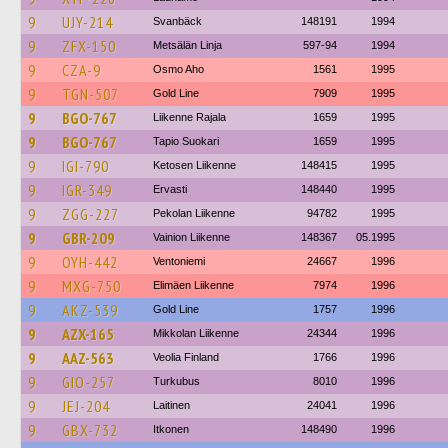
9
UJY-214
Svanbäck
148191
1994
9
ZFX-150
Metsälän Linja
597-94
1994
9
CZA-9
Osmo Aho
1561
1995
9
TGN-507
Gold Line
7909
1995
9
BGO-767
Liikenne Rajala
1659
1995
9
BGO-767
Tapio Suokari
1659
1995
9
IGI-790
Ketosen Liikenne
148415
1995
9
IGR-349
Ervasti
148440
1995
9
ZGG-227
Pekolan Liikenne
94782
1995
9
GBR-209
Vainion Liikenne
148367
05.1995
9
OYH-442
Ventoniemi
24667
1996
9
MXG-750
Elimäen Liikenne
7974
1996
9
AKZ-539
Gold Line
1757
1996
9
AZX-165
Mikkolan Liikenne
24344
1996
9
AAZ-563
Veolia Finland
1766
1996
9
GIO-257
Turkubus
8010
1996
9
JEJ-204
Laitinen
24041
1996
9
GBX-732
Itkonen
148490
1996