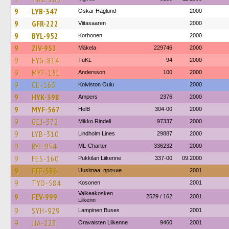
9
LYB-347
Oskar Haglund
2000
9
GFR-222
Viitasaaren
2000
9
BYL-952
Korhonen
2000
9
ZIV-951
Mäkela
229746
2000
9
EYG-814
TuKL
94
2000
9
MYF-151
Andersson
100
2000
9
CIJ-165
Koiviston Oulu
2000
9
HYK-398
Ampers
2376
2000
9
MYF-567
HelB
304-00
2000
9
GEJ-372
Mikko Rindell
97337
2000
9
LYB-310
Lindholm Lines
29887
2000
9
RYI-954
ML-Charter
336232
2000
9
FES-160
Pukkilan Liikenne
337-00
09.2000
9
FFF-586
Uusimaa, прочие
2001
9
TYO-584
Kosonen
2001
Valkeakosken
9
FEV-999
2529 / 162
2001
Liikenn
9
SYH-929
Lampinen Buses
2001
9
JJA-223
Oravaisten Liikenne
9460
2001