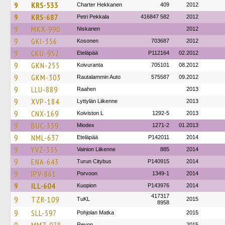
9
KRS-533
Charter Hekkanen
409
2012
9
KRS-687
Petri Pekkala
416847 582
2012
9
MKX-990
Niskanen
2012
9
GKI-356
Kosonen
703687
2012
9
CKU-952
Eteläpää
P112164
02.2012
9
GKN-255
Koivuranta
705101
08.2012
9
GKM-303
Rautalammin Auto
575587
09.2012
9
LLU-889
Raahen
2013
9
XVP-184
Lyttylän Liikenne
2013
9
CNX-169
Koiviston L
1292-5
2013
9
BUC-339
Miodex
1271-2
01.2013
9
NML-637
Eteläpää
P142011
2014
9
YVZ-335
Vainion Liikenne
885
2014
9
ENA-643
Turun Citybus
P140915
2014
9
IPV-861
Porvoon
1349-1
2014
9
ILL-604
Kuopion
P143976
2014
417317
9
TZR-109
TuKL
2015
8958
9
SLL-597
Pohjolan Matka
2015
Revon
2015