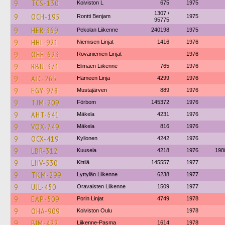
9
TCS-130
Koiviston L
675
1975
1307 /
9
OCH-195
Rontti Benjam
1975
95775
9
HER-369
Pekolan Liikenne
240198
1975
9
HHL-921
Niemisen Linjat
1416
1976
9
OEE-623
Rovaniemen Linjat
1976
9
RBU-371
Elimäen Liikenne
765
1976
9
AJC-265
Hämeen Linja
4299
1976
9
EGY-978
Mustajärven
889
1976
9
TJM-209
Förbom
145372
1976
9
AHT-641
Mäkela
4231
1976
9
VOX-749
Mäkela
816
1976
9
OCX-419
Kyllonen
4242
1976
9
LBR-312
Kuusela
4218
1976
198
9
LHV-530
Kittilä
145557
1977
9
TKM-299
Lyttylän Liikenne
6238
1977
9
UJL-450
Oravaisten Liikenne
1509
1977
9
EAP-509
Porin Linjat
4749
1978
9
OHA-909
Koiviston Oulu
1978
9
BIM-422
Liikenne-Pasma
1614
1978