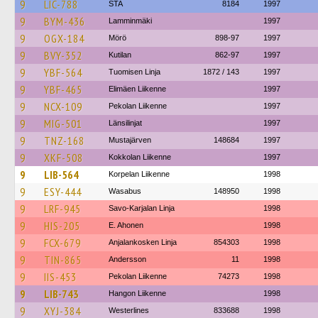
9
LIC-788
STA
8184
1997
9
BYM-436
Lamminmäki
1997
9
OGX-184
Mörö
898-97
1997
9
BVY-352
Kutilan
862-97
1997
9
YBF-564
Tuomisen Linja
1872 / 143
1997
9
YBF-465
Elimäen Liikenne
1997
9
NCX-109
Pekolan Liikenne
1997
9
MIG-501
Länsilinjat
1997
9
TNZ-168
Mustajärven
148684
1997
9
XKF-508
Kokkolan Liikenne
1997
9
LIB-564
Korpelan Liikenne
1998
9
ESY-444
Wasabus
148950
1998
9
LRF-945
Savo-Karjalan Linja
1998
9
HIS-205
E. Ahonen
1998
9
FCX-679
Anjalankosken Linja
854303
1998
9
TIN-865
Andersson
11
1998
9
IIS-453
Pekolan Liikenne
74273
1998
9
LIB-743
Hangon Liikenne
1998
9
XYJ-384
Westerlines
833688
1998