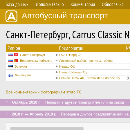
База данных
Дополнительно
Комментарии
Обновления
Автобусный транспорт
Санкт-Петербург, Carrus Classic 
Регион
Предприятие
№
Санкт-Петербург
ООО "Норд-С"
Воронежская область
Лискинский район, прочие автобусы
Эстония
Hepato OÜ
Hannu Ukkonen Oy
Финляндия
9
Oravais Trafik Ab - Oravaisten Liikenne Oy
Все комментарии к фотографиям этого ТС
↑
Октябрь 2018 г.
Передан в другое предприятие или на завод
↑
2018 г. — Апрель 2018 г.
Передан в другое предприятие или на 