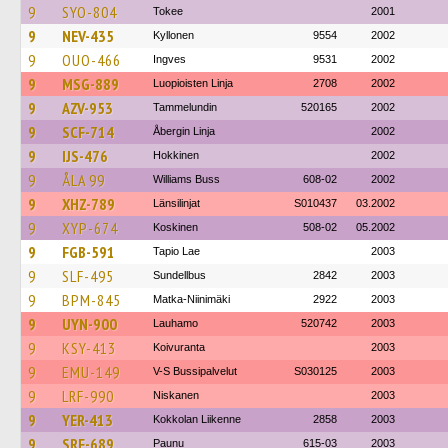
9
SYO-804
Tokee
2001
9
NEV-435
Kyllonen
9554
2002
9
OUO-466
Ingves
9531
2002
9
MSG-889
Luopioisten Linja
2708
2002
9
AZV-953
Tammelundin
520165
2002
9
SCF-714
Åbergin Linja
2002
9
IJS-476
Hokkinen
2002
9
ÅLA 99
Williams Buss
608-02
2002
9
XHZ-789
Länsilinjat
S010437
03.2002
9
XYP-674
Koskinen
508-02
05.2002
9
FGB-591
Tapio Lae
2003
9
SLF-495
Sundellbus
2842
2003
9
BPM-845
Matka-Niinimäki
2922
2003
9
UYN-900
Lauhamo
520742
2003
9
KSY-413
Koivuranta
2003
9
EMU-149
V-S Bussipalvelut
S030125
2003
9
LRF-990
Niskanen
2003
9
YER-413
Kokkolan Liikenne
2858
2003
9
SRF-689
Paunu
615-03
2003