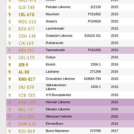
9
MMZ-978
9
GLK-349
Pekolan Liikenne
112130
2015
9
CRL-670
Muurinen
P151802
2015
9
MOS-110
Ampers
P154504
2015
9
BSV-477
Lamminmäki
2015
9
ZOH-148
Oulaisten Liikenne
418110 411
2015
9
CJX-169
Rukatravels
2015
9
BRV-182
Tammelundin
P151083
2015
9
CKL-139
Oubus
2016
9
JER-9
Kivistö
1556-1
2016
9
AL-88
Lauhamo
271268
2016
9
KNU-827
Oravaisten Liikenne
418664 794
2016
Valkeakosken
9
SNJ-839
1509-1
2016
Liikenn
9
VZB-583
V-S Bussipalvelut
2016
9
KNO-509
Härmän Liikenne
2016
9
NKL-767
Elimäen Liikenne
2016
9
CKC-366
Nikkanen Helsinki
2016
9
KNM-620
EkmanBuss
2016
9
RSU-869
Bussi-Manninen
274789
2017