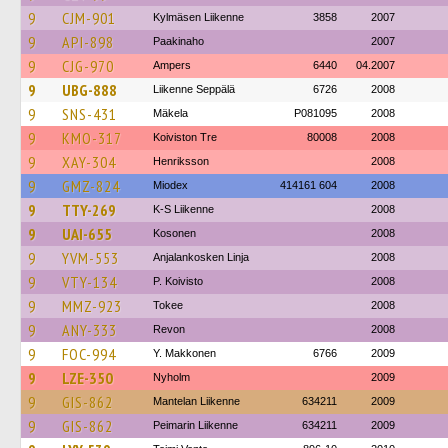
9
CJM-901
Kylmäsen Liikenne
3858
2007
9
API-898
Paakinaho
2007
9
CJG-970
Ampers
6440
04.2007
9
UBG-888
Liikenne Seppälä
6726
2008
9
SNS-431
Mäkela
P081095
2008
9
KMO-317
Koiviston Tre
80008
2008
9
XAY-304
Henriksson
2008
9
GMZ-824
Miodex
414161 604
2008
9
TTY-269
K-S Liikenne
2008
9
UAI-655
Kosonen
2008
9
YVM-553
Anjalankosken Linja
2008
9
VTY-134
P. Koivisto
2008
9
MMZ-923
Tokee
2008
9
ANY-333
Revon
2008
9
FOC-994
Y. Makkonen
6766
2009
9
LZE-350
Nyholm
2009
9
GIS-862
Mantelan Liikenne
634211
2009
9
GIS-862
Peimarin Liikenne
634211
2009