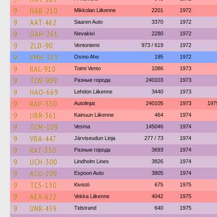
9
HAB-210
Mikkolan Liikenne
2201
1972
9
AAT-462
Saaren Auto
3370
1972
9
OAH-261
Nevakivi
2280
1972
9
ZLD-90
Ventoniemi
973 / 619
1972
9
VMH-319
Osmo Aho
195
1972
9
RAL-910
Toimi Vento
1086
1973
9
TCN-909
Разные города
240103
1973
9
HAO-669
Lehdon Liikenne
3440
1973
9
RAP-350
Autolinjat
240105
1973
197
9
UBR-361
Kainuun Liikenne
464
1974
9
TCM-109
Vesma
145046
1974
9
VBA-447
Järviseudun Linja
277 / 73
1974
9
RAT-350
Разные города
3693
1974
9
UCH-300
Lindholm Lines
3826
1974
9
ACU-209
Espoon Auto
3805
1974
9
TCS-130
Kivistö
675
1975
9
AEX-622
Vekka Liikenne
4042
1975
9
UNR-459
Tidstrand
640
1975