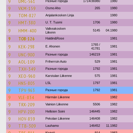
9
UMC-561
Разные города
1714/36980
1980
9
VKM-159
Osmo Aho
265
1980
9
TOM-827
Anjalankosken Linja
1980
9
HMT-380
U. T. Tuomi
1706
1980
Valkeakosken
9
HMM-400
5145
04.1980
Liikenn
9
TOB-126
Haldin&Rose
1981
1765 /
9
KEK-298
E. Ahonen
1981
41781
9
UNC-900
Разные города
146219
1981
9
AOL-109
Friherrsin Auto
529
1981
9
TXH-349
Разные города
1792
1981
9
XEO-960
Karstulan Liikenne
575
1981
9
HNS-805
LSL
1797
1981
9
TPV-963
Разные города
1792
1981
9
VLE-834
Härmän Liikenne
1982
9
TRX-209
Vainion Liikenne
5506
1982
9
HPV-200
Hellsten Soini
146445
1982
9
HOV-859
Pekolan Liikenne
146408
1982
9
TTB-309
Lauhamo
146452
11.1982
Kivistö
914
1983