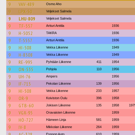
9
VAV-489
Osmo Aho
9
LPX-50
Veljekset Salmela
9
LHU-809
Veljekset Salmela
9
TF-557
Artturi Anttila
1936
9
H-5052
TAKRA
1936
9
T-5557
Artturi Anttila
1936
9
HI-508
Vekka Liikenne
1949
9
H-8508
Vekka Liikenne
1949
9
RE-995
Pyhtään Liikenne
411
1954
9
ON-535
Pohjola
110
1956
9
UH-76
Ampers
1956
9
IF-715
Pekolan Liikenne
139
1956
9
HI-508
Vekka Liikenne
233
1957
9
OR-9
Koiviston Oulu
396
1958
9
GTB-60
Jokisen Liikenne
135
1958
197
9
VGX-95
Oravaisten Liikenne
1959
9
HÖ-727
Hämeen Linja
581
1959
9
IV-8
Mikkolan Liikenne
264
1959
9
AC-328
Espoon Auto
610
1959