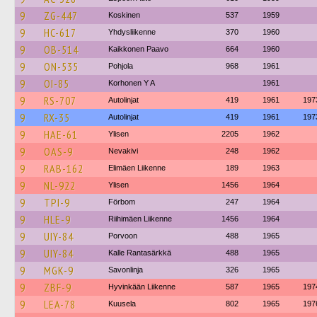
9
ZG-447
Koskinen
537
1959
9
HC-617
Yhdysliikenne
370
1960
9
OB-514
Kaikkonen Paavo
664
1960
9
ON-535
Pohjola
968
1961
9
OI-85
Korhonen Y A
1961
9
RS-707
Autolinjat
419
1961
197
9
RX-35
Autolinjat
419
1961
197
9
HAE-61
Ylisen
2205
1962
9
OAS-9
Nevakivi
248
1962
9
RAB-162
Elimäen Liikenne
189
1963
9
NL-922
Ylisen
1456
1964
9
TPI-9
Förbom
247
1964
9
HLE-9
Riihimäen Liikenne
1456
1964
9
UIY-84
Porvoon
488
1965
9
UIY-84
Kalle Rantasärkkä
488
1965
9
MGK-9
Savonlinja
326
1965
9
ZBF-9
Hyvinkään Liikenne
587
1965
197
9
LEA-78
Kuusela
802
1965
197