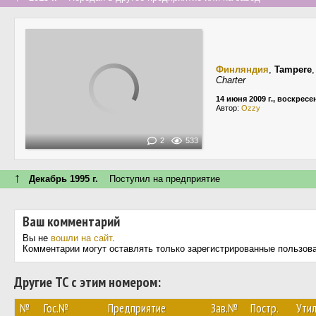
Финляндия
,
Tampere
Charter
14 июня 2009 г., воскресе
Автор:
Ozzy
2
533
↑
Декабрь 1995 г.
Поступил на предприятие
Ваш комментарий
Вы не
вошли на сайт
.
Комментарии могут оставлять только зарегистрированные пользов
Другие ТС с этим номером:
№
Гос.№
Предприятие
Зав.№
Постр.
Утил