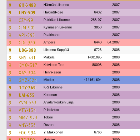
9
GHK-488
Härmän Liikenne
2007
9
LNY-509
Haldin&Rose
6432
2007
9
CZY-99
Pukkilan Liikenne
288-07
2007
9
CJM-901
Kylmäsen Liikenne
3858
2007
9
API-898
Paakinaho
2007
9
CJG-970
Ampers
6440
04.2007
9
UBG-888
Liikenne Seppälä
6726
2008
9
SNS-431
Mäkela
P081095
2008
9
KMO-317
Koiviston Tre
80008
2008
9
XAY-304
Henriksson
2008
9
GMZ-824
Miodex
414161 604
2008
9
TTY-269
K-S Liikenne
2008
9
UAI-655
Kosonen
2008
9
YVM-553
Anjalankosken Linja
2008
9
VTY-134
P. Koivisto
2008
9
MMZ-923
Tokee
2008
9
ANY-333
Revon
2008
9
FOC-994
Y. Makkonen
6766
2009
Nyholm
2009