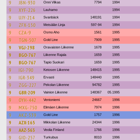
9
JBN-930
Onni Vilkas
7794
1994
9
XYF-226
Lauhamo
1994
9
UJY-214
Svanbäck
148191
1994
9
ZFX-150
Metsälän Linja
597-94
1994
9
CZA-9
Osmo Aho
1561
1995
9
TGN-507
Gold Line
7909
1995
9
VGJ-298
Oravaisten Liikenne
1678
1995
9
BGO-767
Liikenne Rajala
1659
1995
9
BGO-767
Tapio Suokari
1659
1995
9
IGI-790
Ketosen Liikenne
148415
1995
9
IGR-349
Ervasti
148440
1995
9
ZGG-227
Pekolan Liikenne
94782
1995
9
GBR-209
Vainion Liikenne
148367
05.1995
9
OYH-442
Ventoniemi
24667
1996
9
MXG-750
Elimäen Liikenne
7974
1996
9
AKZ-539
Gold Line
1757
1996
9
AZX-165
Mikkolan Liikenne
24344
1996
9
AAZ-563
Veolia Finland
1766
1996
9
GIO-257
Turkubus
8010
1996