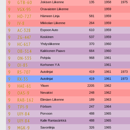
9
GTB-60
Jokisen Liikenne
135
1958
1975
9
VGX-95
Oravaisten Liikenne
1959
9
HÖ-727
Hämeen Linja
581
1959
9
IV-8
Mikkolan Liikenne
264
1959
9
AC-328
Espoon Auto
610
1959
9
ZG-447
Koskinen
537
1959
9
HC-617
Yhdysliikenne
370
1960
9
OB-514
Kaikkonen Paavo
664
1960
9
ON-535
Pohjola
968
1961
9
OI-85
Korhonen Y A
1961
9
RS-707
Autolinjat
419
1961
1973
9
RX-35
Autolinjat
419
1961
1973
9
HAE-61
Ylisen
2205
1962
9
OAS-9
Nevakivi
248
1962
9
RAB-162
Elimäen Liikenne
189
1963
9
TPI-9
Förbom
247
1964
9
UIY-84
Porvoon
488
1965
9
UIY-84
Kalle Rantasärkkä
488
1965
9
MGK-9
Savonlinja
326
1965