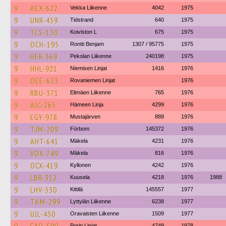
9
AEX-622
Vekka Liikenne
4042
1975
9
UNR-459
Tidstrand
640
1975
9
TCS-130
Koiviston L
675
1975
9
OCH-195
Rontti Benjam
1307 / 95775
1975
9
HER-369
Pekolan Liikenne
240198
1975
9
HHL-921
Niemisen Linjat
1416
1976
9
OEE-623
Rovaniemen Linjat
1976
9
RBU-371
Elimäen Liikenne
765
1976
9
AJC-265
Hämeen Linja
4299
1976
9
EGY-978
Mustajärven
889
1976
9
TJM-209
Förbom
145372
1976
9
AHT-641
Mäkela
4231
1976
9
VOX-749
Mäkela
816
1976
9
OCX-419
Kyllonen
4242
1976
9
LBR-312
Kuusela
4218
1976
1988
9
LHV-530
Kittilä
145557
1977
9
TKM-299
Lyttylän Liikenne
6238
1977
9
UJL-450
Oravaisten Liikenne
1509
1977
Porin Linjat
4749
1978