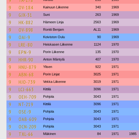
9
TA-178
9
OV-184
Kainuun Liikenne
340
1969
9
GJX-31
Suni
263
1969
9
HK-882
Hämeen Linja
2563
1969
9
OV-898
Rontti Benjam
AL11
1969
9
OAI-9
Koiviston Oulu
90
1969
9
LRE-80
Heiskasen Liikenne
1124
1970
9
EPN-9
Porin Liikenne
135
1970
9
HHR-90
Anton Mäntylä
407
1970
9
HNU-879
Ylisen
922
1971
9
ABN-68
Porin Linjat
3025
1971
9
HJO-739
Vekka Liikenne
3019
1971
9
LCJ-663
Kittilä
3096
1971
9
OEH-709
Pohjola
3043
1971
9
NT-219
Kittilä
3096
1971
9
OSE-9
Pohjola
3043
1971
9
OAB-609
Pohjola
3043
1971
9
OCN-209
Pohjola
3043
1971
9
TXL-66
Mäkinen
84
1971
1985