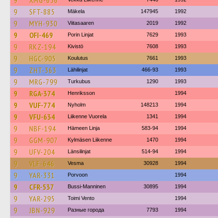
9
XMG-656
9
SFT-885
Mäkela
147945
1992
9
MYH-930
Viitasaaren
2019
1992
9
OFI-469
Porin Linjat
7629
1993
9
RKZ-194
Kivistö
7608
1993
9
HGC-905
Koulutus
7661
1993
9
ZHT-363
Lähilinjat
466-93
1993
9
MRG-799
Turkubus
1290
1993
9
RGA-374
Henriksson
1994
9
VUF-774
Nyholm
148213
1994
9
VFU-634
Liikenne Vuorela
1341
1994
9
NBF-194
Hämeen Linja
583-94
1994
9
GGM-907
Kylmäsen Liikenne
1470
1994
9
UFV-204
Länsilinjat
514-94
1994
9
VLF-646
Vesma
30928
1994
9
YAR-331
Porvoon
1994
9
CFR-537
Bussi-Manninen
30895
1994
9
YAR-295
Toimi Vento
1994
9
JBN-929
Разные города
7793
1994