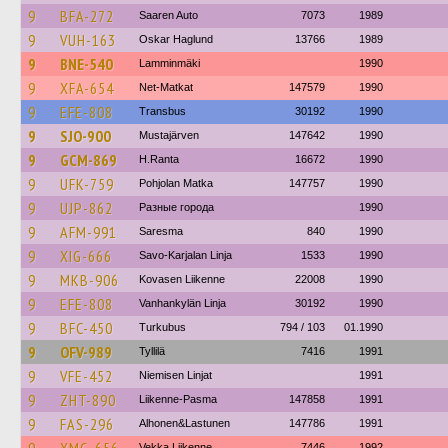
9
BFA-272
Saaren Auto
7073
1989
9
VUH-163
Oskar Haglund
13766
1989
9
BNE-540
Lamminmäki
1990
9
XFA-654
Net-Matkat
147579
1990
9
EFE-808
Transbus
30192
1990
9
SJO-900
Mustajärven
147642
1990
9
GCM-869
H.Ranta
16672
1990
9
UFK-759
Pohjolan Matka
147757
1990
9
UJP-862
Разные города
1990
9
AFM-991
Saresma
840
1990
9
XIG-666
Savo-Karjalan Linja
1533
1990
9
MKB-906
Kovasen Liikenne
22008
1990
9
EFE-808
Vanhankylän Linja
30192
1990
9
BFC-450
Turkubus
794 / 103
01.1990
9
OFV-989
Tyllilä
7416
1991
9
VFE-452
Niemisen Linjat
1991
9
ZHT-890
Liikenne-Pasma
147858
1991
9
FAS-296
Alhonen&Lastunen
147786
1991
Vekka Liikenne
7446
1992