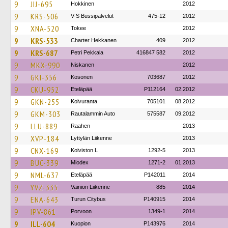
9
JIJ-695
Hokkinen
2012
9
KRS-506
V-S Bussipalvelut
475-12
2012
9
XNA-520
Tokee
2012
9
KRS-533
Charter Hekkanen
409
2012
9
KRS-687
Petri Pekkala
416847 582
2012
9
MKX-990
Niskanen
2012
9
GKI-356
Kosonen
703687
2012
9
CKU-952
Eteläpää
P112164
02.2012
9
GKN-255
Koivuranta
705101
08.2012
9
GKM-303
Rautalammin Auto
575587
09.2012
9
LLU-889
Raahen
2013
9
XVP-184
Lyttylän Liikenne
2013
9
CNX-169
Koiviston L
1292-5
2013
9
BUC-339
Miodex
1271-2
01.2013
9
NML-637
Eteläpää
P142011
2014
9
YVZ-335
Vainion Liikenne
885
2014
9
ENA-643
Turun Citybus
P140915
2014
9
IPV-861
Porvoon
1349-1
2014
9
ILL-604
Kuopion
P143976
2014