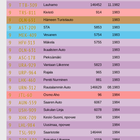
9
TTB-309
Lauhamo
146452
11.1982
9
TRS-811
Kivistö
914
1983
9
OLN-631
Hämeen Turistiauto
1983
9
AST-209
STA
5853
1983
9
MEK-409
Vesanen
5754
1983
9
HFV-313
Mäkela
5755
1983
9
OLN-631
Ikaalisten Auto
1983
9
ASC-178
Pieksämäki
1983
9
URA-929
Vantaan Liikenne
5823
1983
9
URP-964
Rajala
965
1983
9
LHK-460
Pentti Nurminen
881
1983
9
URN-312
Rautalammin Auto
146629
08.1983
9
JTL-60
Osmo Aho
96
1984
9
AUN-559
Saaren Auto
6067
1984
9
USH-909
Sukulan Linja
6078
1984
9
XHK-709
Keski-Suomi, прочие
934
1984
9
LHL-984
Uusimaa, прочие
1984
9
TSL-989
Saaristotie
146444
1984
Soisalon Liikenne
1019
1984