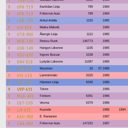
9
TOB-130
9
UPK-519
Karkkilan Linja
789
1984
9
UPK-519
Friherrsin Auto
789
1984
9
EAB-709
Artturi Anttila
1150
1985
9
XJV-894
Matka Mäkelä
1985
9
UTR-900
Åbergin Linja
1112
1985
9
MFB-398
Reissu Ruoti
146773
1985
9
UUK-549
Hangon Liikenne
1105
1985
9
VOU-600
Ingves Bussar
1038
1985
9
BNV-818
Lyttylän Liikenne
11087
1985
9
AVJ-531
Muurinen
20
07.1985
9
UVJ-110
Lamminmäki
2025
1986
9
UVJ-662
Hämeen Linja
6345
1986
9
UVP-651
Tokee
1986
9
MGB-409
Förbom
6391
1986
9
EBT-109
Vesma
6379
1986
9
LJR-621
Kuusela
1986
1994
9
KKH-988
E. Rantanen
1987
9
ZAA-909
Friherrsin Auto
147252
1987