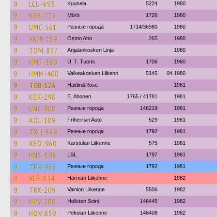
9
LCU-693
Kuusela
5224
1980
9
KEB-776
Mörö
1726
1980
9
UMC-561
Разные города
1714/36980
1980
9
VKM-159
Osmo Aho
265
1980
9
TOM-827
Anjalankosken Linja
1980
9
HMT-380
U. T. Tuomi
1706
1980
9
HMM-400
Valkeakosken Liikenn
5145
04.1980
9
TOB-126
Haldin&Rose
1981
9
KEK-298
E. Ahonen
1765 / 41781
1981
9
UNC-900
Разные города
146219
1981
9
AOL-109
Friherrsin Auto
529
1981
9
TXH-349
Разные города
1792
1981
9
XEO-960
Karstulan Liikenne
575
1981
9
HNS-805
LSL
1797
1981
9
TPV-963
Разные города
1792
1981
9
VLE-834
Härmän Liikenne
1982
9
TRX-209
Vainion Liikenne
5506
1982
9
HPV-200
Hellsten Soini
146445
1982
9
HOV-859
Pekolan Liikenne
146408
1982