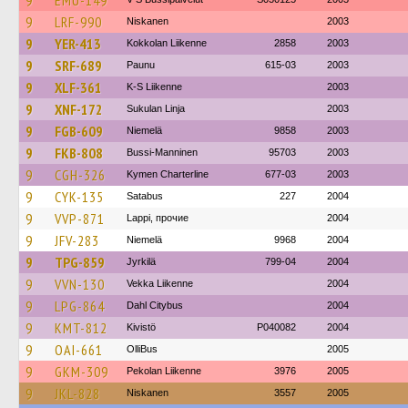
9
EMU-149
9
LRF-990
Niskanen
2003
9
YER-413
Kokkolan Liikenne
2858
2003
9
SRF-689
Paunu
615-03
2003
9
XLF-361
K-S Liikenne
2003
9
XNF-172
Sukulan Linja
2003
9
FGB-609
Niemelä
9858
2003
9
FKB-808
Bussi-Manninen
95703
2003
9
CGH-326
Kymen Charterline
677-03
2003
9
CYK-135
Satabus
227
2004
9
VVP-871
Lappi, прочие
2004
9
JFV-283
Niemelä
9968
2004
9
TPG-859
Jyrkilä
799-04
2004
9
VVN-130
Vekka Liikenne
2004
9
LPG-864
Dahl Citybus
2004
9
KMT-812
Kivistö
P040082
2004
9
OAI-661
OlliBus
2005
9
GKM-309
Pekolan Liikenne
3976
2005
9
JKL-828
Niskanen
3557
2005