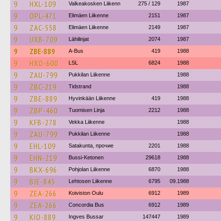
9
HXL-109
Valkeakosken Liikenn
275 / 129
1987
9
OPL-471
Elimäen Liikenne
2151
1987
9
ZAC-558
Elimäen Liikenne
2149
1987
9
UXB-709
Lähilinjat
2074
1987
9
ZBE-889
A-Bus
419
1988
9
HXO-600
LSL
6824
1988
9
ZAU-799
Pukkilan Liikenne
1988
9
ZBC-219
Tidstrand
1988
9
ZBE-889
Hyvinkään Liikenne
419
1988
9
ZBP-460
Tuomisen Linja
2212
1988
9
KFB-278
Vekka Liikenne
1988
9
ZAU-799
Pukkilan Liikenne
1988
9
EHL-109
Satakunta, прочие
2201
1988
9
EHN-219
Bussi-Ketonen
29618
1988
9
BKX-696
Pohjolan Liikenne
6870
1988
9
BJE-845
Lehtosen Liikenne
6795
09.1988
9
ZEA-266
Koiviston Oulu
6912
1989
9
ZEA-266
Concordia Bus
6912
1989
9
KIO-889
Ingves Bussar
147447
1989