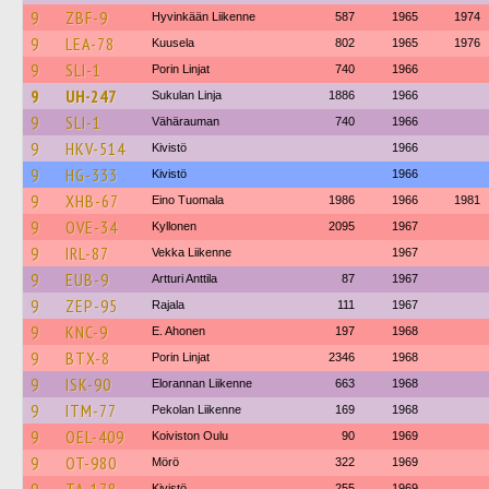
9
ZBF-9
Hyvinkään Liikenne
587
1965
1974
9
LEA-78
Kuusela
802
1965
1976
9
SLI-1
Porin Linjat
740
1966
9
UH-247
Sukulan Linja
1886
1966
9
SLI-1
Vähärauman
740
1966
9
HKV-514
Kivistö
1966
9
HG-333
Kivistö
1966
9
XHB-67
Eino Tuomala
1986
1966
1981
9
OVE-34
Kyllonen
2095
1967
9
IRL-87
Vekka Liikenne
1967
9
EUB-9
Artturi Anttila
87
1967
9
ZEP-95
Rajala
111
1967
9
KNC-9
E. Ahonen
197
1968
9
BTX-8
Porin Linjat
2346
1968
9
ISK-90
Elorannan Liikenne
663
1968
9
ITM-77
Pekolan Liikenne
169
1968
9
OEL-409
Koiviston Oulu
90
1969
9
OT-980
Mörö
322
1969
Kivistö
255
1969