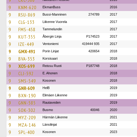
9
CKC-366
9
KNM-620
EkmanBuss
2016
9
RSU-869
Bussi-Manninen
274789
2017
9
CLG-133
Liikenne Vuorela
2017
9
FMS-458
Tammelundin
2017
9
KUT-355
Åbergin Linja
P174523
2017
9
IZE-449
Ventoniemi
419444 935
2017
9
GMX-491
Porin Linjat
420654
2018
9
BVA-353
Korsisaari
2018
9
XOS-699
Reissu Ruoti
P187748
2018
9
CLJ-592
E. Ahonen
2018
9
SMS-549
Kosonen
2018
9
GNR-609
HelB
2019
9
BXN-190
Elimäen Liikenne
2019
9
GNN-585
Rautaveden
2019
9
SOK-302
Busmo
40046
2020
9
MYZ-209
Härmän Liikenne
2021
9
MZA-146
Länsilinjat
2021
9
SPL-400
Kosonen
2023