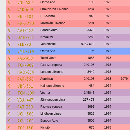
9
VNL-589
Osmo Aho
195
1972
9
VAK-609
Oravaisten Liikenne
1284
1972
9
HNT-183
P. Koivisto
945
1972
9
HAB-210
Mikkolan Liikenne
2201
1972
9
AAT-462
Saaren Auto
3370
1972
9
OAH-261
Nevakivi
2280
1972
9
ZLD-90
Ventoniemi
973 / 619
1972
9
VMH-319
Osmo Aho
195
1972
9
RAL-910
Toimi Vento
1086
1973
9
TCN-909
Разные города
240103
1973
9
HAO-669
Lehdon Liikenne
3440
1973
9
RAP-350
Autolinjat
240105
1973
1979
9
UBR-361
Kainuun Liikenne
464
1974
9
TCM-109
Vesma
145046
1974
9
VBA-447
Järviseudun Linja
277 / 73
1974
9
RAT-350
Разные города
3693
1974
9
UCH-300
Lindholm Lines
3826
1974
9
ACU-209
Espoon Auto
3805
1974
9
TCS-130
Kivistö
675
1975