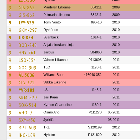
9
LZE-350
9
GIS-862
Mantelan Liikenne
634211
2009
9
GIS-862
Peimarin Liikenne
634211
2009
9
LYY-539
Toimi Vento
896-10
2010
9
GKM-297
Rytkönen
2010
9
IJB-854
Svanbäck
1014-1
2010
9
BOB-245
Anjalankosken Linja
2010
9
HNY-761
Jarbus
584868
2010
9
LSO-654
Vainion Liikenne
P113605
2011
9
GOC-909
TLO
1178-1
2011
9
ÅL 5006
Williams Buss
416040 352
2011
9
CIG-321
Vekka Liikenne
2011
9
YVR-181
LSL
1145-1
2011
9
SKM-829
Jari Kaari
2011
9
SOK-514
Kymen Charterline
1160-1
2011
9
AHO-9
Osmo Aho
P111273
05.2011
9
SXY-436
Jyrkilä
05.2011
9
BPT-609
TKL
S120199
2012
9
INO-169
Nyholm
P121820
2012