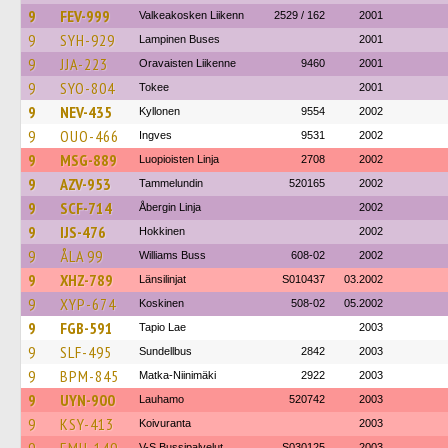
9
FEV-999
Valkeakosken Liikenn
2529 / 162
2001
9
SYH-929
Lampinen Buses
2001
9
JJA-223
Oravaisten Liikenne
9460
2001
9
SYO-804
Tokee
2001
9
NEV-435
Kyllonen
9554
2002
9
OUO-466
Ingves
9531
2002
9
MSG-889
Luopioisten Linja
2708
2002
9
AZV-953
Tammelundin
520165
2002
9
SCF-714
Åbergin Linja
2002
9
IJS-476
Hokkinen
2002
9
ÅLA 99
Williams Buss
608-02
2002
9
XHZ-789
Länsilinjat
S010437
03.2002
9
XYP-674
Koskinen
508-02
05.2002
9
FGB-591
Tapio Lae
2003
9
SLF-495
Sundellbus
2842
2003
9
BPM-845
Matka-Niinimäki
2922
2003
9
UYN-900
Lauhamo
520742
2003
9
KSY-413
Koivuranta
2003
V-S Bussipalvelut
S030125
2003