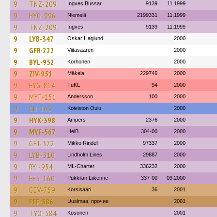
9
TNZ-209
Ingves Bussar
9139
11.1999
9
HYG-996
Niemelä
2199331
11.1999
9
TNZ-209
Ingves
9139
11.1999
9
LYB-347
Oskar Haglund
2000
9
GFR-222
Viitasaaren
2000
9
BYL-952
Korhonen
2000
9
ZIV-951
Mäkela
229746
2000
9
EYG-814
TuKL
94
2000
9
MYF-151
Andersson
100
2000
9
CIJ-165
Koiviston Oulu
2000
9
HYK-398
Ampers
2376
2000
9
MYF-567
HelB
304-00
2000
9
GEJ-372
Mikko Rindell
97337
2000
9
LYB-310
Lindholm Lines
29887
2000
9
RYI-954
ML-Charter
336232
2000
9
FES-160
Pukkilan Liikenne
337-00
09.2000
9
GEV-759
Korsisaari
36
2001
9
FFF-586
Uusimaa, прочие
2001
9
TYO-584
Kosonen
2001