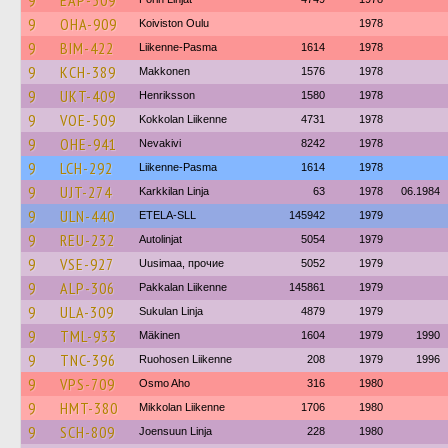
9
EAP-509
9
OHA-909
Koiviston Oulu
1978
9
BIM-422
Liikenne-Pasma
1614
1978
9
KCH-389
Makkonen
1576
1978
9
UKT-409
Henriksson
1580
1978
9
VOE-509
Kokkolan Liikenne
4731
1978
9
OHE-941
Nevakivi
8242
1978
9
LCH-292
Liikenne-Pasma
1614
1978
9
UJT-274
Karkkilan Linja
63
1978
06.1984
9
ULN-440
ETELA-SLL
145942
1979
9
REU-232
Autolinjat
5054
1979
9
VSE-927
Uusimaa, прочие
5052
1979
9
ALP-306
Pakkalan Liikenne
145861
1979
9
ULA-309
Sukulan Linja
4879
1979
9
TML-933
Mäkinen
1604
1979
1990
9
TNC-396
Ruohosen Liikenne
208
1979
1996
9
VPS-709
Osmo Aho
316
1980
9
HMT-380
Mikkolan Liikenne
1706
1980
9
SCH-809
Joensuun Linja
228
1980