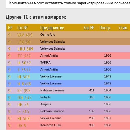
Комментарии могут оставлять только зарегистрированные пользов
Другие ТС с этим номером:
№
Гос.№
Предприятие
Зав.№
Постр.
Утил.
9
VAV-489
Osmo Aho
9
LPX-50
Veljekset Salmela
9
LHU-809
Veljekset Salmela
9
TF-557
Artturi Anttila
1936
9
H-5052
TAKRA
1936
9
T-5557
Artturi Anttila
1936
9
HI-508
Vekka Liikenne
1949
9
H-8508
Vekka Liikenne
1949
9
RE-995
Pyhtään Liikenne
411
1954
9
ON-535
Pohjola
110
1956
9
UH-76
Ampers
1956
9
IF-715
Pekolan Liikenne
139
1956
9
HI-508
Vekka Liikenne
233
1957
9
OR-9
Koiviston Oulu
396
1958