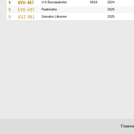
9
KVU-487
V-S Bussipalvelut
6919
2024
9
EVO-697
Paakinaho
2025
9
XUZ-982
Soisalon Liikenne
2025
Главн