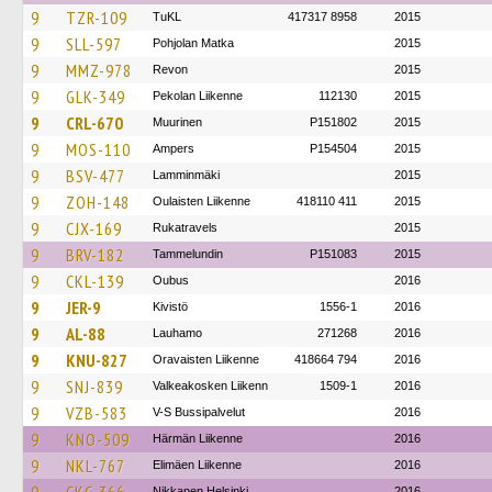
9
TZR-109
TuKL
417317 8958
2015
9
SLL-597
Pohjolan Matka
2015
9
MMZ-978
Revon
2015
9
GLK-349
Pekolan Liikenne
112130
2015
9
CRL-670
Muurinen
P151802
2015
9
MOS-110
Ampers
P154504
2015
9
BSV-477
Lamminmäki
2015
9
ZOH-148
Oulaisten Liikenne
418110 411
2015
9
CJX-169
Rukatravels
2015
9
BRV-182
Tammelundin
P151083
2015
9
CKL-139
Oubus
2016
9
JER-9
Kivistö
1556-1
2016
9
AL-88
Lauhamo
271268
2016
9
KNU-827
Oravaisten Liikenne
418664 794
2016
9
SNJ-839
Valkeakosken Liikenn
1509-1
2016
9
VZB-583
V-S Bussipalvelut
2016
9
KNO-509
Härmän Liikenne
2016
9
NKL-767
Elimäen Liikenne
2016
Nikkanen Helsinki
2016