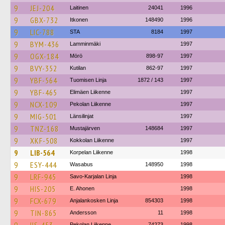
9
JEJ-204
Laitinen
24041
1996
9
GBX-732
Itkonen
148490
1996
9
LIC-788
STA
8184
1997
9
BYM-436
Lamminmäki
1997
9
OGX-184
Mörö
898-97
1997
9
BVY-352
Kutilan
862-97
1997
9
YBF-564
Tuomisen Linja
1872 / 143
1997
9
YBF-465
Elimäen Liikenne
1997
9
NCX-109
Pekolan Liikenne
1997
9
MIG-501
Länsilinjat
1997
9
TNZ-168
Mustajärven
148684
1997
9
XKF-508
Kokkolan Liikenne
1997
9
LIB-564
Korpelan Liikenne
1998
9
ESY-444
Wasabus
148950
1998
9
LRF-945
Savo-Karjalan Linja
1998
9
HIS-205
E. Ahonen
1998
9
FCX-679
Anjalankosken Linja
854303
1998
9
TIN-865
Andersson
11
1998
Pekolan Liikenne
74273
1998