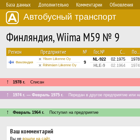
База данных
Дополнительно
Комментарии
Обновления
Автобусный транспорт
Финляндия, Wiima M59 № 9
Регион
Предприятие
№
Гос.№
С...
По...
Ylisen Liikenne Oy
NL-922
02.1975
1978
9
Финляндия
Riihimäen Liikenne Oy
HLE-9
02.1964
1974
↑
1978 г.
Списан
↑
1974 г. — Февраль 1975 г.
Передан в другое предприятие или н
↑
Февраль 1964 г.
Поступил на предприятие
Ваш комментарий
Вы не
вошли на сайт
.