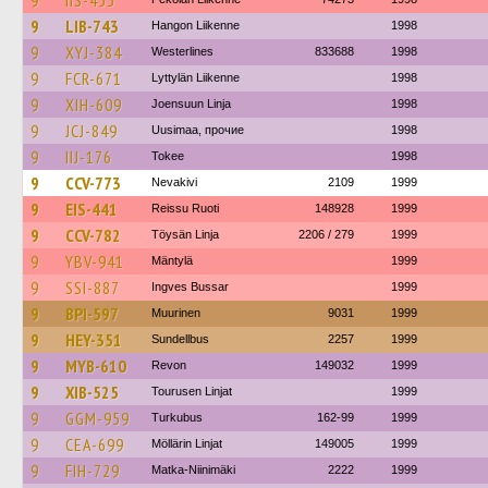
9
IIS-453
9
LIB-743
Hangon Liikenne
1998
9
XYJ-384
Westerlines
833688
1998
9
FCR-671
Lyttylän Liikenne
1998
9
XIH-609
Joensuun Linja
1998
9
JCJ-849
Uusimaa, прочие
1998
9
IIJ-176
Tokee
1998
9
CCV-773
Nevakivi
2109
1999
9
EIS-441
Reissu Ruoti
148928
1999
9
CCV-782
Töysän Linja
2206 / 279
1999
9
YBV-941
Mäntylä
1999
9
SSI-887
Ingves Bussar
1999
9
BPI-597
Muurinen
9031
1999
9
HEY-351
Sundellbus
2257
1999
9
MYB-610
Revon
149032
1999
9
XIB-525
Tourusen Linjat
1999
9
GGM-959
Turkubus
162-99
1999
9
CEA-699
Möllärin Linjat
149005
1999
9
FIH-729
Matka-Niinimäki
2222
1999