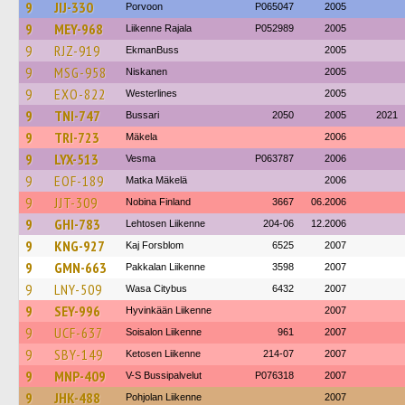
9
JIJ-330
Porvoon
P065047
2005
9
MEY-968
Liikenne Rajala
P052989
2005
9
RJZ-919
EkmanBuss
2005
9
MSG-958
Niskanen
2005
9
EXO-822
Westerlines
2005
9
TNI-747
Bussari
2050
2005
2021
9
TRI-723
Mäkela
2006
9
LYX-513
Vesma
P063787
2006
9
EOF-189
Matka Mäkelä
2006
9
JJT-309
Nobina Finland
3667
06.2006
9
GHI-783
Lehtosen Liikenne
204-06
12.2006
9
KNG-927
Kaj Forsblom
6525
2007
9
GMN-663
Pakkalan Liikenne
3598
2007
9
LNY-509
Wasa Citybus
6432
2007
9
SEY-996
Hyvinkään Liikenne
2007
9
UCF-637
Soisalon Liikenne
961
2007
9
SBY-149
Ketosen Liikenne
214-07
2007
9
MNP-409
V-S Bussipalvelut
P076318
2007
9
JHK-488
Pohjolan Liikenne
2007