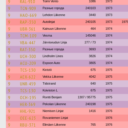
9
RAL-910
Toimi Vento
1086
1973
9
TCN-909
Разные города
240103
1973
9
HAO-669
Lehdon Liikenne
3440
1973
9
RAP-350
Autolinjat
240105
1973
197
9
UBR-361
Kainuun Liikenne
464
1974
9
TCM-109
Vesma
145046
1974
9
VBA-447
Järviseudun Linja
277 / 73
1974
9
RAT-350
Разные города
3693
1974
9
UCH-300
Lindholm Lines
3826
1974
9
ACU-209
Espoon Auto
3805
1974
9
TCS-130
Kivistö
675
1975
9
AEX-622
Vekka Liikenne
4042
1975
9
UNR-459
Tidstrand
640
1975
9
TCS-130
Koiviston L
675
1975
9
OCH-195
Rontti Benjam
1307 / 95775
1975
9
HER-369
Pekolan Liikenne
240198
1975
9
HHL-921
Niemisen Linjat
1416
1976
9
OEE-623
Rovaniemen Linjat
1976
9
RBU-371
Elimäen Liikenne
765
1976