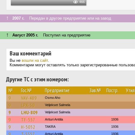
466
↑
2007 г.
Передан в другое предприятие или на завод
↑
Август 2005 г.
Поступил на предприятие
Ваш комментарий
Вы не
вошли на сайт
.
Комментарии могут оставлять только зарегистрированные пользов
Другие ТС с этим номером:
№
Гос.№
Предприятие
Зав.№
Постр.
Утил
9
VAV-489
Osmo Aho
9
LPX-50
Veljekset Salmela
9
LHU-809
Veljekset Salmela
9
TF-557
Artturi Anttila
1936
9
H-5052
TAKRA
1936
9
T-5557
Artturi Anttila
1936