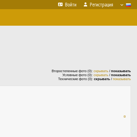
Войти
Регистрация
Второстепенные фото (0):
скрывать
/
показывать
Условные фото (0):
скрывать
/
показывать
Технические фото (0):
скрывать
/
показывать
¤