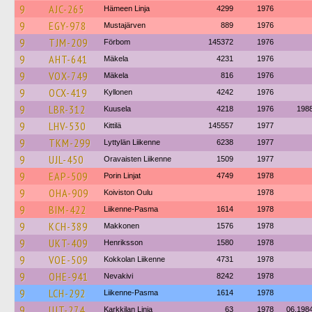
9
AJC-265
Hämeen Linja
4299
1976
9
EGY-978
Mustajärven
889
1976
9
TJM-209
Förbom
145372
1976
9
AHT-641
Mäkela
4231
1976
9
VOX-749
Mäkela
816
1976
9
OCX-419
Kyllonen
4242
1976
9
LBR-312
Kuusela
4218
1976
198
9
LHV-530
Kittilä
145557
1977
9
TKM-299
Lyttylän Liikenne
6238
1977
9
UJL-450
Oravaisten Liikenne
1509
1977
9
EAP-509
Porin Linjat
4749
1978
9
OHA-909
Koiviston Oulu
1978
9
BIM-422
Liikenne-Pasma
1614
1978
9
KCH-389
Makkonen
1576
1978
9
UKT-409
Henriksson
1580
1978
9
VOE-509
Kokkolan Liikenne
4731
1978
9
OHE-941
Nevakivi
8242
1978
9
LCH-292
Liikenne-Pasma
1614
1978
9
UJT-274
Karkkilan Linja
63
1978
06.198