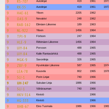
9
RS-707
Autolinjat
419
1961
197
9
RX-35
Autolinjat
419
1961
197
9
HAE-61
Ylisen
2205
1962
9
OAS-9
Nevakivi
248
1962
9
RAB-162
Elimäen Liikenne
189
1963
9
NL-922
Ylisen
1456
1964
9
TPI-9
Förbom
247
1964
9
HLE-9
Riihimäen Liikenne
1456
1964
9
UIY-84
Porvoon
488
1965
9
UIY-84
Kalle Rantasärkkä
488
1965
9
MGK-9
Savonlinja
326
1965
9
ZBF-9
Hyvinkään Liikenne
587
1965
197
9
LEA-78
Kuusela
802
1965
197
9
SLI-1
Porin Linjat
740
1966
9
UH-247
Sukulan Linja
1886
1966
9
SLI-1
Vähärauman
740
1966
9
HKV-514
Kivistö
1966
9
HG-333
Kivistö
1966
9
XHB-67
Eino Tuomala
1986
1966
198