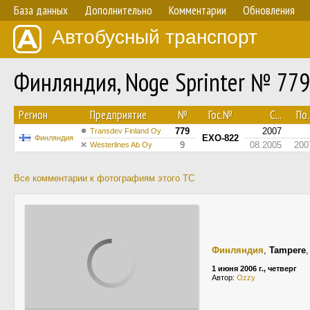
База данных
Дополнительно
Комментарии
Обновления
Автобусный транспорт
Финляндия, Noge Sprinter № 779
Регион
Предприятие
№
Гос.№
С...
По..
779
2007
Transdev Finland Oy
EXO-822
Финляндия
9
08.2005
200
Westerlines Ab Oy
Все комментарии к фотографиям этого ТС
Финляндия
,
Tampere
1 июня 2006 г., четверг
Автор:
Ozzy