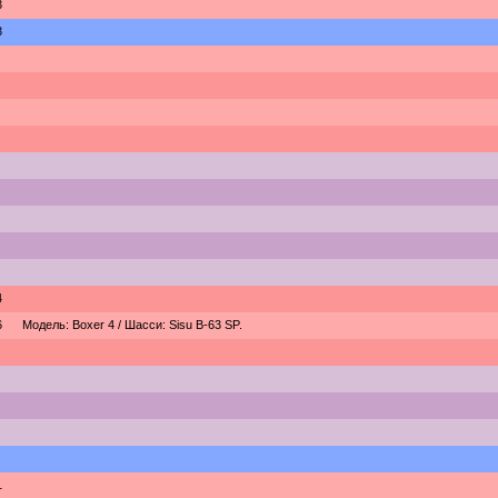
3
3
4
6
Модель: Boxer 4 / Шасси: Sisu B-63 SP.
1