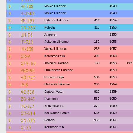
9
HI-508
Vekka Liikenne
1949
9
H-8508
Vekka Liikenne
1949
9
RE-995
Pyhtään Liikenne
411
1954
9
ON-535
Pohjola
110
1956
9
UH-76
Ampers
1956
9
IF-715
Pekolan Liikenne
139
1956
9
HI-508
Vekka Liikenne
233
1957
9
OR-9
Koiviston Oulu
396
1958
9
GTB-60
Jokisen Liikenne
135
1958
197
9
VGX-95
Oravaisten Liikenne
1959
9
HÖ-727
Hämeen Linja
581
1959
9
IV-8
Mikkolan Liikenne
264
1959
9
AC-328
Espoon Auto
610
1959
9
ZG-447
Koskinen
537
1959
9
HC-617
Yhdysliikenne
370
1960
9
OB-514
Kaikkonen Paavo
664
1960
9
ON-535
Pohjola
968
1961
9
OI-85
Korhonen Y A
1961