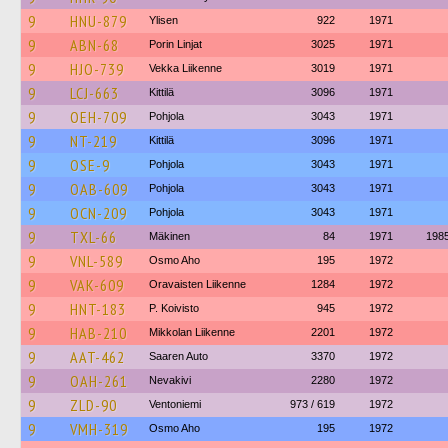
9
HNU-879
Ylisen
922
1971
9
ABN-68
Porin Linjat
3025
1971
9
HJO-739
Vekka Liikenne
3019
1971
9
LCJ-663
Kittilä
3096
1971
9
OEH-709
Pohjola
3043
1971
9
NT-219
Kittilä
3096
1971
9
OSE-9
Pohjola
3043
1971
9
OAB-609
Pohjola
3043
1971
9
OCN-209
Pohjola
3043
1971
9
TXL-66
Mäkinen
84
1971
198
9
VNL-589
Osmo Aho
195
1972
9
VAK-609
Oravaisten Liikenne
1284
1972
9
HNT-183
P. Koivisto
945
1972
9
HAB-210
Mikkolan Liikenne
2201
1972
9
AAT-462
Saaren Auto
3370
1972
9
OAH-261
Nevakivi
2280
1972
9
ZLD-90
Ventoniemi
973 / 619
1972
9
VMH-319
Osmo Aho
195
1972