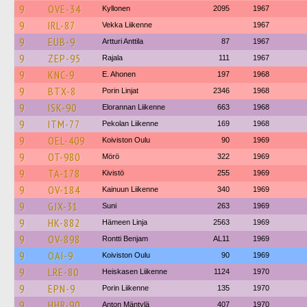
9
OVE-34
Kyllonen
2095
1967
9
IRL-87
Vekka Liikenne
1967
9
EUB-9
Artturi Anttila
87
1967
9
ZEP-95
Rajala
111
1967
9
KNC-9
E. Ahonen
197
1968
9
BTX-8
Porin Linjat
2346
1968
9
ISK-90
Elorannan Liikenne
663
1968
9
ITM-77
Pekolan Liikenne
169
1968
9
OEL-409
Koiviston Oulu
90
1969
9
OT-980
Mörö
322
1969
9
TA-178
Kivistö
255
1969
9
OV-184
Kainuun Liikenne
340
1969
9
GJX-31
Suni
263
1969
9
HK-882
Hämeen Linja
2563
1969
9
OV-898
Rontti Benjam
AL11
1969
9
OAI-9
Koiviston Oulu
90
1969
9
LRE-80
Heiskasen Liikenne
1124
1970
9
EPN-9
Porin Liikenne
135
1970
9
HHR-90
Anton Mäntylä
407
1970