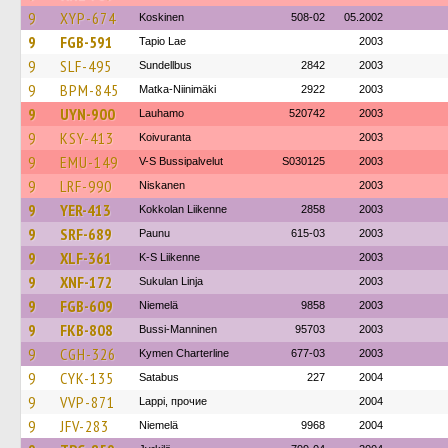
9
XYP-674
Koskinen
508-02
05.2002
9
FGB-591
Tapio Lae
2003
9
SLF-495
Sundellbus
2842
2003
9
BPM-845
Matka-Niinimäki
2922
2003
9
UYN-900
Lauhamo
520742
2003
9
KSY-413
Koivuranta
2003
9
EMU-149
V-S Bussipalvelut
S030125
2003
9
LRF-990
Niskanen
2003
9
YER-413
Kokkolan Liikenne
2858
2003
9
SRF-689
Paunu
615-03
2003
9
XLF-361
K-S Liikenne
2003
9
XNF-172
Sukulan Linja
2003
9
FGB-609
Niemelä
9858
2003
9
FKB-808
Bussi-Manninen
95703
2003
9
CGH-326
Kymen Charterline
677-03
2003
9
CYK-135
Satabus
227
2004
9
VVP-871
Lappi, прочие
2004
9
JFV-283
Niemelä
9968
2004