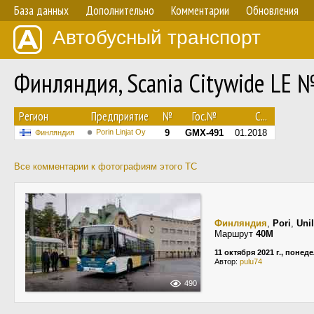
База данных
Дополнительно
Комментарии
Обновления
Автобусный транспорт
Финляндия, Scania Citywide LE 
Регион
Предприятие
№
Гос.№
С...
Porin Linjat Oy
9
GMX-491
01.2018
Финляндия
Все комментарии к фотографиям этого ТС
Финляндия
,
Pori
,
Uni
Маршрут
40M
11 октября 2021 г., понед
Автор:
pulu74
490