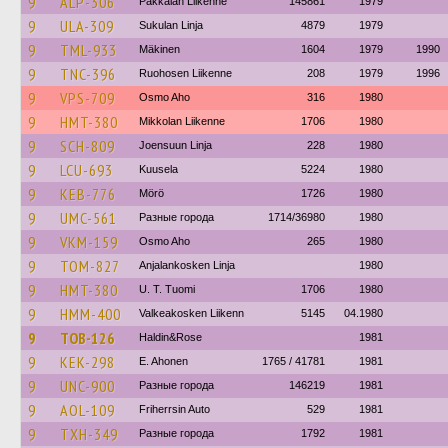
9
ALP-306
Pakkalan Liikenne
145861
1979
9
ULA-309
Sukulan Linja
4879
1979
9
TML-933
Mäkinen
1604
1979
1990
9
TNC-396
Ruohosen Liikenne
208
1979
1996
9
VPS-709
Osmo Aho
316
1980
9
HMT-380
Mikkolan Liikenne
1706
1980
9
SCH-809
Joensuun Linja
228
1980
9
LCU-693
Kuusela
5224
1980
9
KEB-776
Mörö
1726
1980
9
UMC-561
Разные города
1714/36980
1980
9
VKM-159
Osmo Aho
265
1980
9
TOM-827
Anjalankosken Linja
1980
9
HMT-380
U. T. Tuomi
1706
1980
9
HMM-400
Valkeakosken Liikenn
5145
04.1980
9
TOB-126
Haldin&Rose
1981
9
KEK-298
E. Ahonen
1765 / 41781
1981
9
UNC-900
Разные города
146219
1981
9
AOL-109
Friherrsin Auto
529
1981
9
TXH-349
Разные города
1792
1981