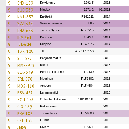
9
CNX-169
Koiviston L
1292-5
2013
9
BUC-339
Miodex
1271-2
01.2013
9
NML-637
Eteläpää
P142011
2014
9
YVZ-335
Vainion Liikenne
885
2014
9
ENA-643
Turun Citybus
P140915
2014
9
IPV-861
Porvoon
1349-1
2014
9
ILL-604
Kuopion
P143976
2014
9
TZR-109
TuKL
417317 8958
2015
9
SLL-597
Pohjolan Matka
2015
9
MMZ-978
Revon
2015
9
GLK-349
Pekolan Liikenne
112130
2015
9
CRL-670
Muurinen
P151802
2015
9
MOS-110
Ampers
P154504
2015
9
BSV-477
Lamminmäki
2015
9
ZOH-148
Oulaisten Liikenne
418110 411
2015
9
CJX-169
Rukatravels
2015
9
BRV-182
Tammelundin
P151083
2015
9
CKL-139
Oubus
2016
9
JER-9
Kivistö
1556-1
2016