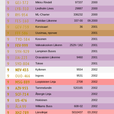
9
GEJ-372
Mikko Rindell
97337
2000
9
LYB-310
Lindholm Lines
29887
2000
9
RYI-954
ML-Charter
336232
2000
9
FES-160
Pukkilan Liikenne
337-00
09.2000
9
GEV-759
Korsisaari
36
2001
9
FFF-586
Uusimaa, прочие
2001
9
TYO-584
Kosonen
2001
9
FEV-999
Valkeakosken Liikenn
2529 / 162
2001
9
SYH-929
Lampinen Buses
2001
9
JJA-223
Oravaisten Liikenne
9460
2001
9
SYO-804
Tokee
2001
9
NEV-435
Kyllonen
9554
2002
9
OUO-466
Ingves
9531
2002
9
MSG-889
Luopioisten Linja
2708
2002
9
AZV-953
Tammelundin
520165
2002
9
SCF-714
Åbergin Linja
2002
9
IJS-476
Hokkinen
2002
9
ÅLA 99
Williams Buss
608-02
2002
9
XHZ-789
Länsilinjat
S010437
03.2002