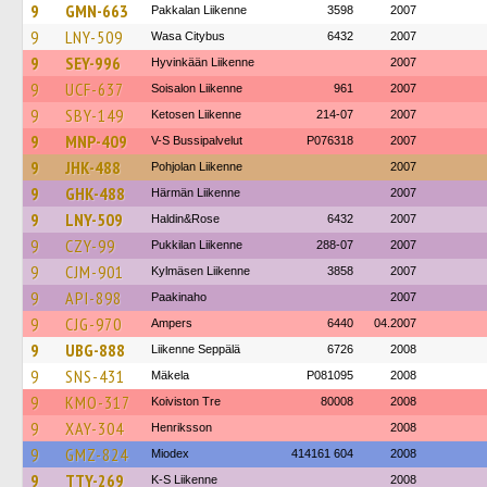
9
GMN-663
Pakkalan Liikenne
3598
2007
9
LNY-509
Wasa Citybus
6432
2007
9
SEY-996
Hyvinkään Liikenne
2007
9
UCF-637
Soisalon Liikenne
961
2007
9
SBY-149
Ketosen Liikenne
214-07
2007
9
MNP-409
V-S Bussipalvelut
P076318
2007
9
JHK-488
Pohjolan Liikenne
2007
9
GHK-488
Härmän Liikenne
2007
9
LNY-509
Haldin&Rose
6432
2007
9
CZY-99
Pukkilan Liikenne
288-07
2007
9
CJM-901
Kylmäsen Liikenne
3858
2007
9
API-898
Paakinaho
2007
9
CJG-970
Ampers
6440
04.2007
9
UBG-888
Liikenne Seppälä
6726
2008
9
SNS-431
Mäkela
P081095
2008
9
KMO-317
Koiviston Tre
80008
2008
9
XAY-304
Henriksson
2008
9
GMZ-824
Miodex
414161 604
2008
9
TTY-269
K-S Liikenne
2008