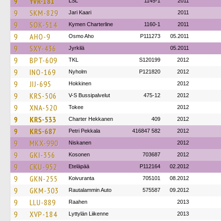
9
YVR-181
LSL
1145-1
2011
9
SKM-829
Jari Kaari
2011
9
SOK-514
Kymen Charterline
1160-1
2011
9
AHO-9
Osmo Aho
P111273
05.2011
9
SXY-436
Jyrkilä
05.2011
9
BPT-609
TKL
S120199
2012
9
INO-169
Nyholm
P121820
2012
9
JIJ-695
Hokkinen
2012
9
KRS-506
V-S Bussipalvelut
475-12
2012
9
XNA-520
Tokee
2012
9
KRS-533
Charter Hekkanen
409
2012
9
KRS-687
Petri Pekkala
416847 582
2012
9
MKX-990
Niskanen
2012
9
GKI-356
Kosonen
703687
2012
9
CKU-952
Eteläpää
P112164
02.2012
9
GKN-255
Koivuranta
705101
08.2012
9
GKM-303
Rautalammin Auto
575587
09.2012
9
LLU-889
Raahen
2013
9
XVP-184
Lyttylän Liikenne
2013