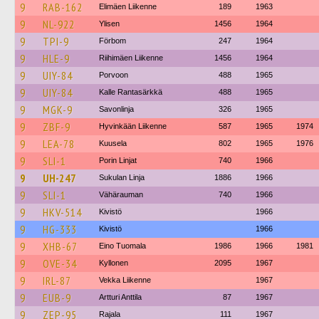
9
RAB-162
Elimäen Liikenne
189
1963
9
NL-922
Ylisen
1456
1964
9
TPI-9
Förbom
247
1964
9
HLE-9
Riihimäen Liikenne
1456
1964
9
UIY-84
Porvoon
488
1965
9
UIY-84
Kalle Rantasärkkä
488
1965
9
MGK-9
Savonlinja
326
1965
9
ZBF-9
Hyvinkään Liikenne
587
1965
1974
9
LEA-78
Kuusela
802
1965
1976
9
SLI-1
Porin Linjat
740
1966
9
UH-247
Sukulan Linja
1886
1966
9
SLI-1
Vähärauman
740
1966
9
HKV-514
Kivistö
1966
9
HG-333
Kivistö
1966
9
XHB-67
Eino Tuomala
1986
1966
1981
9
OVE-34
Kyllonen
2095
1967
9
IRL-87
Vekka Liikenne
1967
9
EUB-9
Artturi Anttila
87
1967
9
ZEP-95
Rajala
111
1967