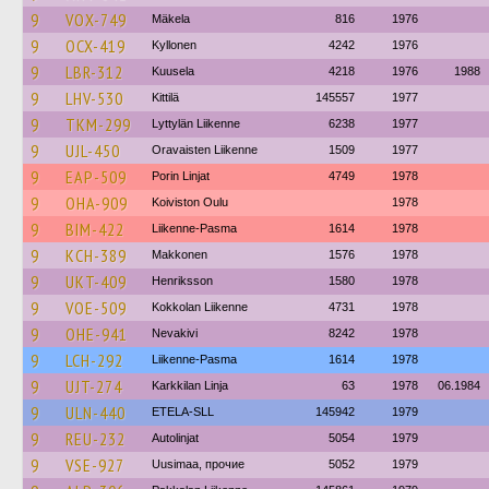
9
VOX-749
Mäkela
816
1976
9
OCX-419
Kyllonen
4242
1976
9
LBR-312
Kuusela
4218
1976
1988
9
LHV-530
Kittilä
145557
1977
9
TKM-299
Lyttylän Liikenne
6238
1977
9
UJL-450
Oravaisten Liikenne
1509
1977
9
EAP-509
Porin Linjat
4749
1978
9
OHA-909
Koiviston Oulu
1978
9
BIM-422
Liikenne-Pasma
1614
1978
9
KCH-389
Makkonen
1576
1978
9
UKT-409
Henriksson
1580
1978
9
VOE-509
Kokkolan Liikenne
4731
1978
9
OHE-941
Nevakivi
8242
1978
9
LCH-292
Liikenne-Pasma
1614
1978
9
UJT-274
Karkkilan Linja
63
1978
06.1984
9
ULN-440
ETELA-SLL
145942
1979
9
REU-232
Autolinjat
5054
1979
9
VSE-927
Uusimaa, прочие
5052
1979