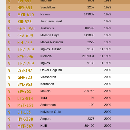
9
BPI-597
Muurinen
9031
1999
9
HEY-351
Sundellbus
2257
1999
9
MYB-610
Revon
149032
1999
9
XIB-525
Tourusen Linjat
1999
9
GGM-959
Turkubus
162-99
1999
9
CEA-699
Möllärin Linjat
149005
1999
9
FIH-729
Matka-Niinimäki
2222
1999
9
TNZ-209
Ingves Bussar
9139
11.1999
9
HYG-996
Niemelä
2199331
11.1999
9
TNZ-209
Ingves
9139
11.1999
9
LYB-347
Oskar Haglund
2000
9
GFR-222
Viitasaaren
2000
9
BYL-952
Korhonen
2000
9
ZIV-951
Mäkela
229746
2000
9
EYG-814
TuKL
94
2000
9
MYF-151
Andersson
100
2000
9
CIJ-165
Koiviston Oulu
2000
9
HYK-398
Ampers
2376
2000
9
MYF-567
HelB
304-00
2000