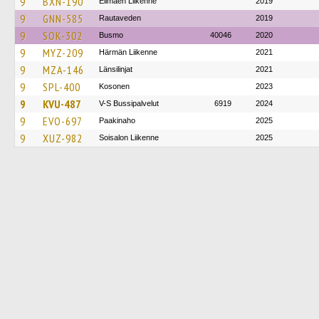
9
BXN-190
Elimäen Liikenne
2019
9
GNN-585
Rautaveden
2019
9
SOK-302
Busmo
40046
2020
9
MYZ-209
Härmän Liikenne
2021
9
MZA-146
Länsilinjat
2021
9
SPL-400
Kosonen
2023
9
KVU-487
V-S Bussipalvelut
6919
2024
9
EVO-697
Paakinaho
2025
9
XUZ-982
Soisalon Liikenne
2025