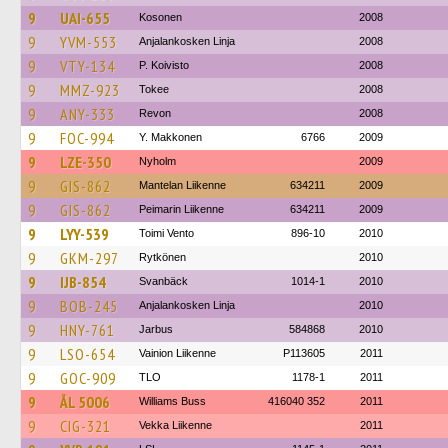
9
UAI-655
Kosonen
2008
9
YVM-553
Anjalankosken Linja
2008
9
VTY-134
P. Koivisto
2008
9
MMZ-923
Tokee
2008
9
ANY-333
Revon
2008
9
FOC-994
Y. Makkonen
6766
2009
9
LZE-350
Nyholm
2009
9
GIS-862
Mantelan Liikenne
634211
2009
9
GIS-862
Peimarin Liikenne
634211
2009
9
LYY-539
Toimi Vento
896-10
2010
9
GKM-297
Rytkönen
2010
9
IJB-854
Svanbäck
1014-1
2010
9
BOB-245
Anjalankosken Linja
2010
9
HNY-761
Jarbus
584868
2010
9
LSO-654
Vainion Liikenne
P113605
2011
9
GOC-909
TLO
1178-1
2011
9
ÅL 5006
Williams Buss
416040 352
2011
9
CIG-321
Vekka Liikenne
2011