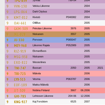
9
TPG-859
Jyrkilä
799-04
2004
9
VVN-130
Vekka Liikenne
2004
9
LPG-864
Dahl Citybus
2004
9
KMT-812
Kivistö
P040082
2004
9
OAI-661
OlliBus
2005
9
GKM-309
Pekolan Liikenne
3976
2005
9
JKL-828
Niskanen
3557
2005
9
JIJ-330
Porvoon
P065047
2005
9
MEY-968
Liikenne Rajala
P052989
2005
9
RJZ-919
EkmanBuss
2005
9
MSG-958
Niskanen
2005
9
EXO-822
Westerlines
2005
9
TNI-747
Bussari
2050
2005
2021
9
TRI-723
Mäkela
2006
9
LYX-513
Vesma
P063787
2006
9
EOF-189
Matka Mäkelä
2006
9
JJT-309
Nobina Finland
3667
06.2006
9
GHI-783
Lehtosen Liikenne
204-06
12.2006
9
KNG-927
Kaj Forsblom
6525
2007