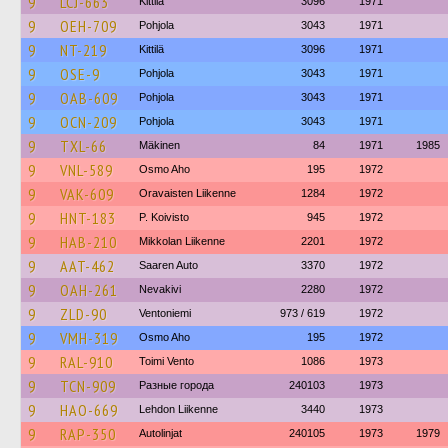
9
LCJ-663
Kittilä
3096
1971
9
OEH-709
Pohjola
3043
1971
9
NT-219
Kittilä
3096
1971
9
OSE-9
Pohjola
3043
1971
9
OAB-609
Pohjola
3043
1971
9
OCN-209
Pohjola
3043
1971
9
TXL-66
Mäkinen
84
1971
1985
9
VNL-589
Osmo Aho
195
1972
9
VAK-609
Oravaisten Liikenne
1284
1972
9
HNT-183
P. Koivisto
945
1972
9
HAB-210
Mikkolan Liikenne
2201
1972
9
AAT-462
Saaren Auto
3370
1972
9
OAH-261
Nevakivi
2280
1972
9
ZLD-90
Ventoniemi
973 / 619
1972
9
VMH-319
Osmo Aho
195
1972
9
RAL-910
Toimi Vento
1086
1973
9
TCN-909
Разные города
240103
1973
9
HAO-669
Lehdon Liikenne
3440
1973
9
RAP-350
Autolinjat
240105
1973
1979