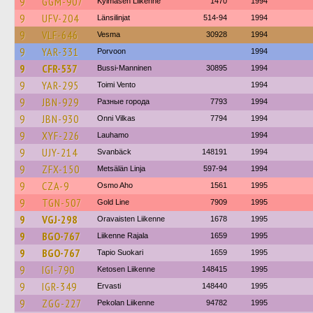
9
GGM-907
Kylmäsen Liikenne
1470
1994
9
UFV-204
Länsilinjat
514-94
1994
9
VLF-646
Vesma
30928
1994
9
YAR-331
Porvoon
1994
9
CFR-537
Bussi-Manninen
30895
1994
9
YAR-295
Toimi Vento
1994
9
JBN-929
Разные города
7793
1994
9
JBN-930
Onni Vilkas
7794
1994
9
XYF-226
Lauhamo
1994
9
UJY-214
Svanbäck
148191
1994
9
ZFX-150
Metsälän Linja
597-94
1994
9
CZA-9
Osmo Aho
1561
1995
9
TGN-507
Gold Line
7909
1995
9
VGJ-298
Oravaisten Liikenne
1678
1995
9
BGO-767
Liikenne Rajala
1659
1995
9
BGO-767
Tapio Suokari
1659
1995
9
IGI-790
Ketosen Liikenne
148415
1995
9
IGR-349
Ervasti
148440
1995
9
ZGG-227
Pekolan Liikenne
94782
1995