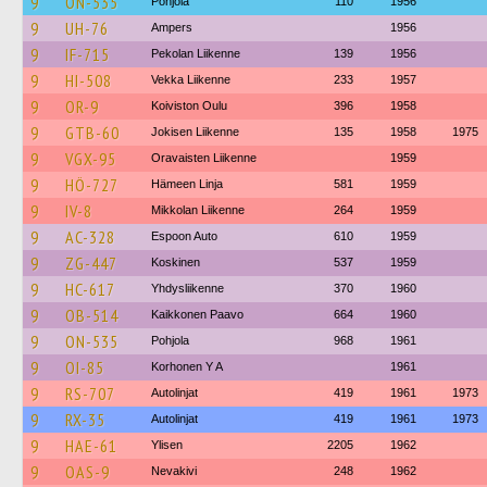
9
ON-535
Pohjola
110
1956
9
UH-76
Ampers
1956
9
IF-715
Pekolan Liikenne
139
1956
9
HI-508
Vekka Liikenne
233
1957
9
OR-9
Koiviston Oulu
396
1958
9
GTB-60
Jokisen Liikenne
135
1958
1975
9
VGX-95
Oravaisten Liikenne
1959
9
HÖ-727
Hämeen Linja
581
1959
9
IV-8
Mikkolan Liikenne
264
1959
9
AC-328
Espoon Auto
610
1959
9
ZG-447
Koskinen
537
1959
9
HC-617
Yhdysliikenne
370
1960
9
OB-514
Kaikkonen Paavo
664
1960
9
ON-535
Pohjola
968
1961
9
OI-85
Korhonen Y A
1961
9
RS-707
Autolinjat
419
1961
1973
9
RX-35
Autolinjat
419
1961
1973
9
HAE-61
Ylisen
2205
1962
9
OAS-9
Nevakivi
248
1962