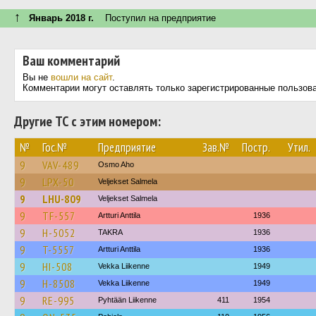
↑
Январь 2018 г.
Поступил на предприятие
Ваш комментарий
Вы не
вошли на сайт
.
Комментарии могут оставлять только зарегистрированные пользов
Другие ТС с этим номером:
№
Гос.№
Предприятие
Зав.№
Постр.
Утил.
9
VAV-489
Osmo Aho
9
LPX-50
Veljekset Salmela
9
LHU-809
Veljekset Salmela
9
TF-557
Artturi Anttila
1936
9
H-5052
TAKRA
1936
9
T-5557
Artturi Anttila
1936
9
HI-508
Vekka Liikenne
1949
9
H-8508
Vekka Liikenne
1949
9
RE-995
Pyhtään Liikenne
411
1954