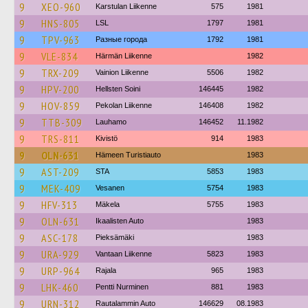
9
XEO-960
Karstulan Liikenne
575
1981
9
HNS-805
LSL
1797
1981
9
TPV-963
Разные города
1792
1981
9
VLE-834
Härmän Liikenne
1982
9
TRX-209
Vainion Liikenne
5506
1982
9
HPV-200
Hellsten Soini
146445
1982
9
HOV-859
Pekolan Liikenne
146408
1982
9
TTB-309
Lauhamo
146452
11.1982
9
TRS-811
Kivistö
914
1983
9
OLN-631
Hämeen Turistiauto
1983
9
AST-209
STA
5853
1983
9
MEK-409
Vesanen
5754
1983
9
HFV-313
Mäkela
5755
1983
9
OLN-631
Ikaalisten Auto
1983
9
ASC-178
Pieksämäki
1983
9
URA-929
Vantaan Liikenne
5823
1983
9
URP-964
Rajala
965
1983
9
LHK-460
Pentti Nurminen
881
1983
9
URN-312
Rautalammin Auto
146629
08.1983