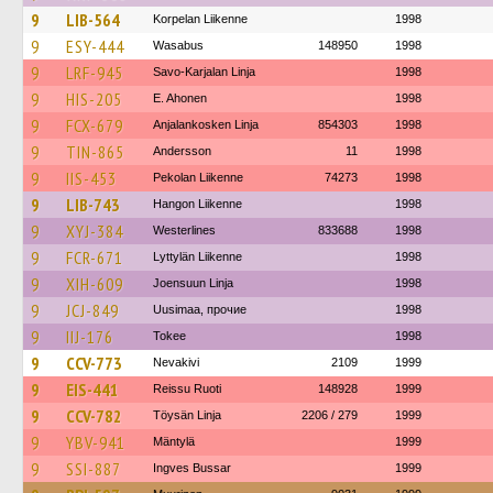
9
LIB-564
Korpelan Liikenne
1998
9
ESY-444
Wasabus
148950
1998
9
LRF-945
Savo-Karjalan Linja
1998
9
HIS-205
E. Ahonen
1998
9
FCX-679
Anjalankosken Linja
854303
1998
9
TIN-865
Andersson
11
1998
9
IIS-453
Pekolan Liikenne
74273
1998
9
LIB-743
Hangon Liikenne
1998
9
XYJ-384
Westerlines
833688
1998
9
FCR-671
Lyttylän Liikenne
1998
9
XIH-609
Joensuun Linja
1998
9
JCJ-849
Uusimaa, прочие
1998
9
IIJ-176
Tokee
1998
9
CCV-773
Nevakivi
2109
1999
9
EIS-441
Reissu Ruoti
148928
1999
9
CCV-782
Töysän Linja
2206 / 279
1999
9
YBV-941
Mäntylä
1999
9
SSI-887
Ingves Bussar
1999