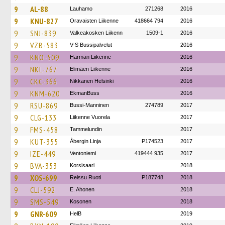
9
AL-88
Lauhamo
271268
2016
9
KNU-827
Oravaisten Liikenne
418664 794
2016
9
SNJ-839
Valkeakosken Liikenn
1509-1
2016
9
VZB-583
V-S Bussipalvelut
2016
9
KNO-509
Härmän Liikenne
2016
9
NKL-767
Elimäen Liikenne
2016
9
CKC-366
Nikkanen Helsinki
2016
9
KNM-620
EkmanBuss
2016
9
RSU-869
Bussi-Manninen
274789
2017
9
CLG-133
Liikenne Vuorela
2017
9
FMS-458
Tammelundin
2017
9
KUT-355
Åbergin Linja
P174523
2017
9
IZE-449
Ventoniemi
419444 935
2017
9
BVA-353
Korsisaari
2018
9
XOS-699
Reissu Ruoti
P187748
2018
9
CLJ-592
E. Ahonen
2018
9
SMS-549
Kosonen
2018
9
GNR-609
HelB
2019