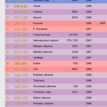
9
UVJ-662
Hämeen Linja
6345
1986
9
UVP-651
Tokee
1986
9
MGB-409
Förbom
6391
1986
9
EBT-109
Vesma
6379
1986
9
LJR-621
Kuusela
1986
1994
9
KKH-988
E. Rantanen
1987
9
ZAA-909
Friherrsin Auto
147252
1987
9
HXL-109
Valkeakosken Liikenn
275 / 129
1987
9
OPL-471
Elimäen Liikenne
2151
1987
9
ZAC-558
Elimäen Liikenne
2149
1987
9
UXB-709
Lähilinjat
2074
1987
9
ZBE-889
A-Bus
419
1988
9
HXO-600
LSL
6824
1988
9
ZAU-799
Pukkilan Liikenne
1988
9
ZBC-219
Tidstrand
1988
9
ZBE-889
Hyvinkään Liikenne
419
1988
9
ZBP-460
Tuomisen Linja
2212
1988
9
KFB-278
Vekka Liikenne
1988
9
ZAU-799
Pukkilan Liikenne
1988