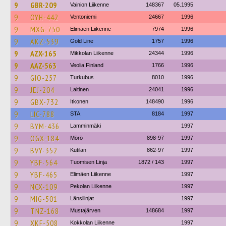
9
GBR-209
Vainion Liikenne
148367
05.1995
9
OYH-442
Ventoniemi
24667
1996
9
MXG-750
Elimäen Liikenne
7974
1996
9
AKZ-539
Gold Line
1757
1996
9
AZX-165
Mikkolan Liikenne
24344
1996
9
AAZ-563
Veolia Finland
1766
1996
9
GIO-257
Turkubus
8010
1996
9
JEJ-204
Laitinen
24041
1996
9
GBX-732
Itkonen
148490
1996
9
LIC-788
STA
8184
1997
9
BYM-436
Lamminmäki
1997
9
OGX-184
Mörö
898-97
1997
9
BVY-352
Kutilan
862-97
1997
9
YBF-564
Tuomisen Linja
1872 / 143
1997
9
YBF-465
Elimäen Liikenne
1997
9
NCX-109
Pekolan Liikenne
1997
9
MIG-501
Länsilinjat
1997
9
TNZ-168
Mustajärven
148684
1997
9
XKF-508
Kokkolan Liikenne
1997