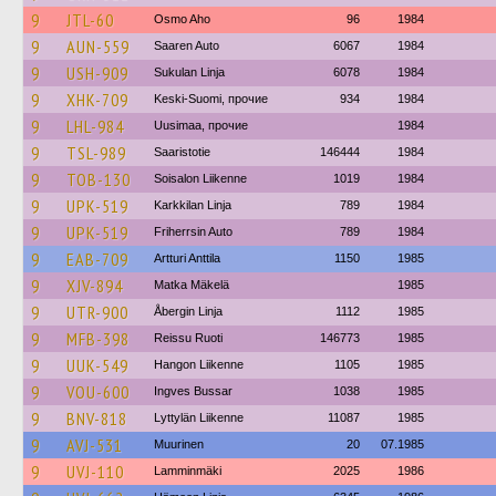
9
JTL-60
Osmo Aho
96
1984
9
AUN-559
Saaren Auto
6067
1984
9
USH-909
Sukulan Linja
6078
1984
9
XHK-709
Keski-Suomi, прочие
934
1984
9
LHL-984
Uusimaa, прочие
1984
9
TSL-989
Saaristotie
146444
1984
9
TOB-130
Soisalon Liikenne
1019
1984
9
UPK-519
Karkkilan Linja
789
1984
9
UPK-519
Friherrsin Auto
789
1984
9
EAB-709
Artturi Anttila
1150
1985
9
XJV-894
Matka Mäkelä
1985
9
UTR-900
Åbergin Linja
1112
1985
9
MFB-398
Reissu Ruoti
146773
1985
9
UUK-549
Hangon Liikenne
1105
1985
9
VOU-600
Ingves Bussar
1038
1985
9
BNV-818
Lyttylän Liikenne
11087
1985
9
AVJ-531
Muurinen
20
07.1985
9
UVJ-110
Lamminmäki
2025
1986