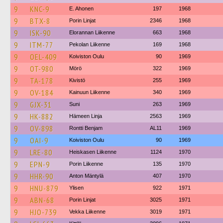
9
KNC-9
E. Ahonen
197
1968
9
BTX-8
Porin Linjat
2346
1968
9
ISK-90
Elorannan Liikenne
663
1968
9
ITM-77
Pekolan Liikenne
169
1968
9
OEL-409
Koiviston Oulu
90
1969
9
OT-980
Mörö
322
1969
9
TA-178
Kivistö
255
1969
9
OV-184
Kainuun Liikenne
340
1969
9
GJX-31
Suni
263
1969
9
HK-882
Hämeen Linja
2563
1969
9
OV-898
Rontti Benjam
AL11
1969
9
OAI-9
Koiviston Oulu
90
1969
9
LRE-80
Heiskasen Liikenne
1124
1970
9
EPN-9
Porin Liikenne
135
1970
9
HHR-90
Anton Mäntylä
407
1970
9
HNU-879
Ylisen
922
1971
9
ABN-68
Porin Linjat
3025
1971
9
HJO-739
Vekka Liikenne
3019
1971