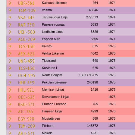
9
UBR-361
Kainuun Liikenne
464
1974
9
TCM-109
Vesma
145046
1974
9
VBA-447
Järviseudun Linja
277 / 73
1974
9
RAT-350
Разные города
3693
1974
9
UCH-300
Lindholm Lines
3826
1974
9
ACU-209
Espoon Auto
3805
1974
9
TCS-130
Kivistö
675
1975
9
AEX-622
Vekka Liikenne
4042
1975
9
UNR-459
Tidstrand
640
1975
9
TCS-130
Koiviston L
675
1975
9
OCH-195
Rontti Benjam
1307 / 95775
1975
9
HER-369
Pekolan Liikenne
240198
1975
9
HHL-921
Niemisen Linjat
1416
1976
9
OEE-623
Rovaniemen Linjat
1976
9
RBU-371
Elimäen Liikenne
765
1976
9
AJC-265
Hämeen Linja
4299
1976
9
EGY-978
Mustajärven
889
1976
9
TJM-209
Förbom
145372
1976
9
AHT-641
Mäkela
4231
1976