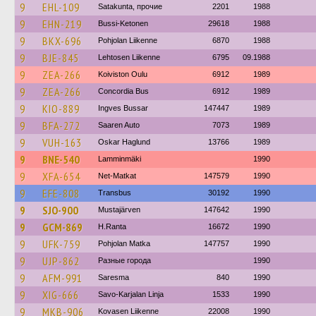
9
EHL-109
Satakunta, прочие
2201
1988
9
EHN-219
Bussi-Ketonen
29618
1988
9
BKX-696
Pohjolan Liikenne
6870
1988
9
BJE-845
Lehtosen Liikenne
6795
09.1988
9
ZEA-266
Koiviston Oulu
6912
1989
9
ZEA-266
Concordia Bus
6912
1989
9
KIO-889
Ingves Bussar
147447
1989
9
BFA-272
Saaren Auto
7073
1989
9
VUH-163
Oskar Haglund
13766
1989
9
BNE-540
Lamminmäki
1990
9
XFA-654
Net-Matkat
147579
1990
9
EFE-808
Transbus
30192
1990
9
SJO-900
Mustajärven
147642
1990
9
GCM-869
H.Ranta
16672
1990
9
UFK-759
Pohjolan Matka
147757
1990
9
UJP-862
Разные города
1990
9
AFM-991
Saresma
840
1990
9
XIG-666
Savo-Karjalan Linja
1533
1990
9
MKB-906
Kovasen Liikenne
22008
1990