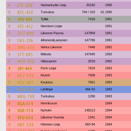
9
EFE-808
Vanhankylän Linja
30192
1990
9
BFC-450
Turkubus
794 / 103
01.1990
9
OFV-989
Tyllilä
7416
1991
9
VFE-452
Niemisen Linjat
1991
9
ZHT-890
Liikenne-Pasma
147858
1991
9
FAS-296
Alhonen&Lastunen
147786
1991
9
XMG-656
Vekka Liikenne
7446
1992
9
SFT-885
Mäkela
147945
1992
9
MYH-930
Viitasaaren
2019
1992
9
OFI-469
Porin Linjat
7629
1993
9
RKZ-194
Kivistö
7608
1993
9
HGC-905
Koulutus
7661
1993
9
ZHT-363
Lähilinjat
466-93
1993
9
MRG-799
Turkubus
1290
1993
9
RGA-374
Henriksson
1994
9
VUF-774
Nyholm
148213
1994
9
VFU-634
Liikenne Vuorela
1341
1994
9
NBF-194
Hämeen Linja
583-94
1994