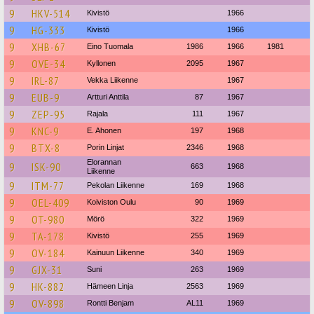
9
HKV-514
Kivistö
1966
9
HG-333
Kivistö
1966
9
XHB-67
Eino Tuomala
1986
1966
1981
9
OVE-34
Kyllonen
2095
1967
9
IRL-87
Vekka Liikenne
1967
9
EUB-9
Artturi Anttila
87
1967
9
ZEP-95
Rajala
111
1967
9
KNC-9
E. Ahonen
197
1968
9
BTX-8
Porin Linjat
2346
1968
Elorannan
9
ISK-90
663
1968
Liikenne
9
ITM-77
Pekolan Liikenne
169
1968
9
OEL-409
Koiviston Oulu
90
1969
9
OT-980
Mörö
322
1969
9
TA-178
Kivistö
255
1969
9
OV-184
Kainuun Liikenne
340
1969
9
GJX-31
Suni
263
1969
9
HK-882
Hämeen Linja
2563
1969
9
OV-898
Rontti Benjam
AL11
1969