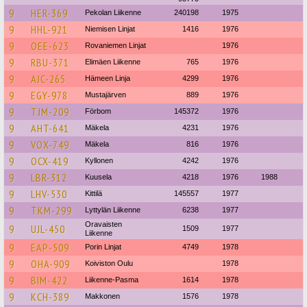
9
HER-369
Pekolan Liikenne
240198
1975
9
HHL-921
Niemisen Linjat
1416
1976
9
OEE-623
Rovaniemen Linjat
1976
9
RBU-371
Elimäen Liikenne
765
1976
9
AJC-265
Hämeen Linja
4299
1976
9
EGY-978
Mustajärven
889
1976
9
TJM-209
Förbom
145372
1976
9
AHT-641
Mäkela
4231
1976
9
VOX-749
Mäkela
816
1976
9
OCX-419
Kyllonen
4242
1976
9
LBR-312
Kuusela
4218
1976
1988
9
LHV-530
Kittilä
145557
1977
9
TKM-299
Lyttylän Liikenne
6238
1977
Oravaisten
9
UJL-450
1509
1977
Liikenne
9
EAP-509
Porin Linjat
4749
1978
9
OHA-909
Koiviston Oulu
1978
9
BIM-422
Liikenne-Pasma
1614
1978
9
KCH-389
Makkonen
1576
1978