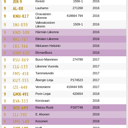
9
JER-9
Kivistö
1556-1
2016
9
AL-88
Lauhamo
271268
2016
Oravaisten
9
KNU-827
418664 794
2016
Liikenne
Valkeakosken
9
SNJ-839
1509-1
2016
Liikenn
9
KNO-509
Härmän Liikenne
2016
9
NKL-767
Elimäen Liikenne
2016
9
CKC-366
Nikkanen Helsinki
2016
9
KNM-620
EkmanBuss
2016
9
RSU-869
Bussi-Manninen
274789
2017
9
CLG-133
Liikenne Vuorela
2017
9
FMS-458
Tammelundin
2017
9
KUT-355
Åbergin Linja
P174523
2017
9
IZE-449
Ventoniemi
419444 935
2017
9
GMX-491
Porin Linjat
420654
2018
9
BVA-353
Korsisaari
2018
9
XOS-699
Reissu Ruoti
P187748
2018
9
CLJ-592
E. Ahonen
2018
9
SMS-549
Kosonen
2018