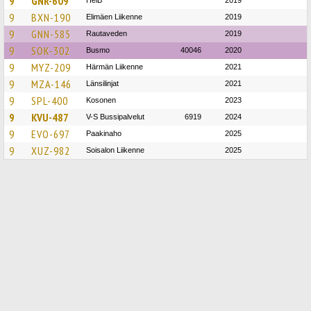
9
GNR-609
HelB
2019
9
BXN-190
Elimäen Liikenne
2019
9
GNN-585
Rautaveden
2019
9
SOK-302
Busmo
40046
2020
9
MYZ-209
Härmän Liikenne
2021
9
MZA-146
Länsilinjat
2021
9
SPL-400
Kosonen
2023
9
KVU-487
V-S Bussipalvelut
6919
2024
9
EVO-697
Paakinaho
2025
9
XUZ-982
Soisalon Liikenne
2025