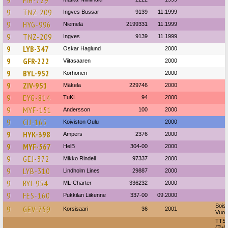
9
FIH-729
9
TNZ-209
Ingves Bussar
9139
11.1999
9
HYG-996
Niemelä
2199331
11.1999
9
TNZ-209
Ingves
9139
11.1999
9
LYB-347
Oskar Haglund
2000
9
GFR-222
Viitasaaren
2000
9
BYL-952
Korhonen
2000
9
ZIV-951
Mäkela
229746
2000
9
EYG-814
TuKL
94
2000
9
MYF-151
Andersson
100
2000
9
CIJ-165
Koiviston Oulu
2000
9
HYK-398
Ampers
2376
2000
9
MYF-567
HelB
304-00
2000
9
GEJ-372
Mikko Rindell
97337
2000
9
LYB-310
Lindholm Lines
29887
2000
9
RYI-954
ML-Charter
336232
2000
9
FES-160
Pukkilan Liikenne
337-00
09.2000
Soisa
9
GEV-759
Korsisaari
36
2001
Vuok
TTS 
(Työ