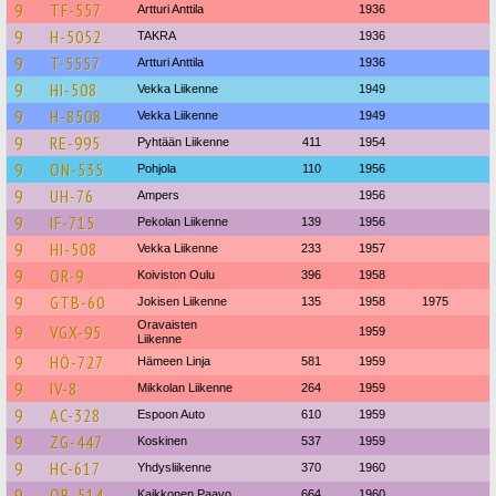
9
TF-557
Artturi Anttila
1936
9
H-5052
TAKRA
1936
9
T-5557
Artturi Anttila
1936
9
HI-508
Vekka Liikenne
1949
9
H-8508
Vekka Liikenne
1949
9
RE-995
Pyhtään Liikenne
411
1954
9
ON-535
Pohjola
110
1956
9
UH-76
Ampers
1956
9
IF-715
Pekolan Liikenne
139
1956
9
HI-508
Vekka Liikenne
233
1957
9
OR-9
Koiviston Oulu
396
1958
9
GTB-60
Jokisen Liikenne
135
1958
1975
Oravaisten
9
VGX-95
1959
Liikenne
9
HÖ-727
Hämeen Linja
581
1959
9
IV-8
Mikkolan Liikenne
264
1959
9
AC-328
Espoon Auto
610
1959
9
ZG-447
Koskinen
537
1959
9
HC-617
Yhdysliikenne
370
1960
9
OB-514
Kaikkonen Paavo
664
1960