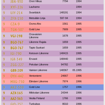
9
JBN-930
Onni Vilkas
7794
1994
9
XYF-226
Lauhamo
1994
9
UJY-214
Svanbäck
148191
1994
9
ZFX-150
Metsälän Linja
597-94
1994
9
CZA-9
Osmo Aho
1561
1995
9
TGN-507
Gold Line
7909
1995
Oravaisten
9
VGJ-298
1678
1995
Liikenne
9
BGO-767
Liikenne Rajala
1659
1995
9
BGO-767
Tapio Suokari
1659
1995
9
IGI-790
Ketosen Liikenne
148415
1995
9
IGR-349
Ervasti
148440
1995
9
ZGG-227
Pekolan Liikenne
94782
1995
9
GBR-209
Vainion Liikenne
148367
05.1995
9
OYH-442
Ventoniemi
24667
1996
9
MXG-750
Elimäen Liikenne
7974
1996
9
AKZ-539
Gold Line
1757
1996
9
AZX-165
Mikkolan Liikenne
24344
1996
9
AAZ-563
Veolia Finland
1766
1996
9
GIO-257
Turkubus
8010
1996