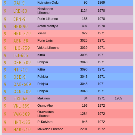
9
OAI-9
Koiviston Oulu
90
1969
Heiskasen
9
LRE-80
1124
1970
Liikenne
9
EPN-9
Porin Liikenne
135
1970
9
HHR-90
Anton Mäntylä
407
1970
9
HNU-879
Ylisen
922
1971
9
ABN-68
Porin Linjat
3025
1971
9
HJO-739
Vekka Liikenne
3019
1971
9
LCJ-663
Kittilä
3096
1971
9
OEH-709
Pohjola
3043
1971
9
NT-219
Kittilä
3096
1971
9
OSE-9
Pohjola
3043
1971
9
OAB-609
Pohjola
3043
1971
9
OCN-209
Pohjola
3043
1971
9
TXL-66
Mäkinen
84
1971
1985
9
VNL-589
Osmo Aho
195
1972
Oravaisten
9
VAK-609
1284
1972
Liikenne
9
HNT-183
P. Koivisto
945
1972
9
HAB-210
Mikkolan Liikenne
2201
1972