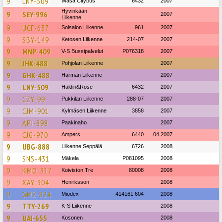
9
LNY-509
Wasa Citybus
6432
2007
Hyvinkään
9
SEY-996
2007
Liikenne
9
UCF-637
Soisalon Liikenne
961
2007
9
SBY-149
Ketosen Liikenne
214-07
2007
9
MNP-409
V-S Bussipalvelut
P076318
2007
9
JHK-488
Pohjolan Liikenne
2007
9
GHK-488
Härmän Liikenne
2007
9
LNY-509
Haldin&Rose
6432
2007
9
CZY-99
Pukkilan Liikenne
288-07
2007
9
CJM-901
Kylmäsen Liikenne
3858
2007
9
API-898
Paakinaho
2007
9
CJG-970
Ampers
6440
04.2007
9
UBG-888
Liikenne Seppälä
6726
2008
9
SNS-431
Mäkela
P081095
2008
9
KMO-317
Koiviston Tre
80008
2008
9
XAY-304
Henriksson
2008
9
GMZ-824
Miodex
414161 604
2008
9
TTY-269
K-S Liikenne
2008
9
UAI-655
Kosonen
2008