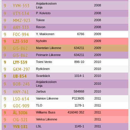
Anjalankosken
9
YVM-553
2008
Linja
9
VTY-134
P. Koivisto
2008
9
MMZ-923
Tokee
2008
9
ANY-333
Revon
2008
9
FOC-994
Y. Makkonen
6766
2009
9
LZE-350
Nyholm
2009
9
GIS-862
Mantelan Liikenne
634211
2009
9
GIS-862
Peimarin Liikenne
634211
2009
9
LYY-539
Toimi Vento
896-10
2010
9
GKM-297
Rytkönen
2010
9
IJB-854
Svanbäck
1014-1
2010
Anjalankosken
9
BOB-245
2010
Linja
9
HNY-761
Jarbus
584868
2010
9
LSO-654
Vainion Liikenne
P113605
2011
9
GOC-909
TLO
1178-1
2011
9
ÅL 5006
Williams Buss
416040 352
2011
9
CIG-321
Vekka Liikenne
2011
9
YVR-181
LSL
1145-1
2011