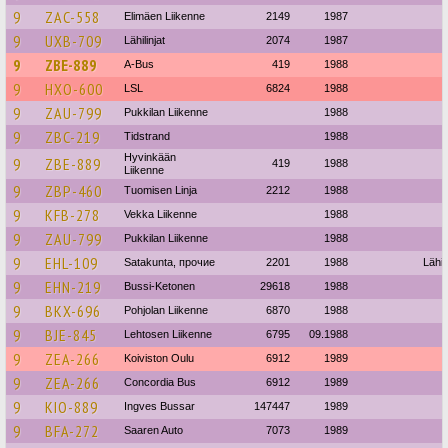
9
ZAC-558
Elimäen Liikenne
2149
1987
9
UXB-709
Lähilinjat
2074
1987
9
ZBE-889
A-Bus
419
1988
9
HXO-600
LSL
6824
1988
9
ZAU-799
Pukkilan Liikenne
1988
9
ZBC-219
Tidstrand
1988
Hyvinkään
9
ZBE-889
419
1988
Liikenne
9
ZBP-460
Tuomisen Linja
2212
1988
9
KFB-278
Vekka Liikenne
1988
9
ZAU-799
Pukkilan Liikenne
1988
9
EHL-109
Satakunta, прочие
2201
1988
Lähil
9
EHN-219
Bussi-Ketonen
29618
1988
9
BKX-696
Pohjolan Liikenne
6870
1988
9
BJE-845
Lehtosen Liikenne
6795
09.1988
9
ZEA-266
Koiviston Oulu
6912
1989
9
ZEA-266
Concordia Bus
6912
1989
9
KIO-889
Ingves Bussar
147447
1989
9
BFA-272
Saaren Auto
7073
1989