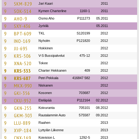
9
SKM-829
Jari Kaari
2011
9
SOK-514
Kymen Charterline
1160-1
2011
9
AHO-9
Osmo Aho
P111273
05.2011
9
SXY-436
Jyrkilä
05.2011
9
BPT-609
TKL
S120199
2012
9
INO-169
Nyholm
P121820
2012
9
JIJ-695
Hokkinen
2012
9
KRS-506
V-S Bussipalvelut
475-12
2012
9
XNA-520
Tokee
2012
9
KRS-533
Charter Hekkanen
409
2012
9
KRS-687
Petri Pekkala
416847 582
2012
9
MKX-990
Niskanen
2012
9
GKI-356
Kosonen
703687
2012
9
CKU-952
Eteläpää
P112164
02.2012
9
GKN-255
Koivuranta
705101
08.2012
9
GKM-303
Rautalammin Auto
575587
09.2012
9
LLU-889
Raahen
2013
9
XVP-184
Lyttylän Liikenne
2013
9
CNX-169
Koiviston L
1292-5
2013