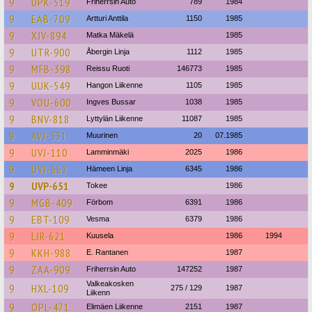
9
UPK-519
Friherrsin Auto
789
1984
9
EAB-709
Artturi Anttila
1150
1985
9
XJV-894
Matka Mäkelä
1985
9
UTR-900
Åbergin Linja
1112
1985
9
MFB-398
Reissu Ruoti
146773
1985
9
UUK-549
Hangon Liikenne
1105
1985
9
VOU-600
Ingves Bussar
1038
1985
9
BNV-818
Lyttylän Liikenne
11087
1985
9
AVJ-531
Muurinen
20
07.1985
9
UVJ-110
Lamminmäki
2025
1986
9
UVJ-662
Hämeen Linja
6345
1986
9
UVP-651
Tokee
1986
9
MGB-409
Förbom
6391
1986
9
EBT-109
Vesma
6379
1986
9
LJR-621
Kuusela
1986
1994
9
KKH-988
E. Rantanen
1987
9
ZAA-909
Friherrsin Auto
147252
1987
Valkeakosken
9
HXL-109
275 / 129
1987
Liikenn
9
OPL-471
Elimäen Liikenne
2151
1987