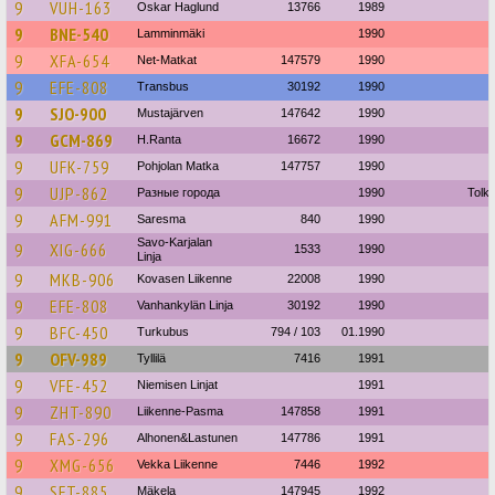
9
VUH-163
Oskar Haglund
13766
1989
9
BNE-540
Lamminmäki
1990
9
XFA-654
Net-Matkat
147579
1990
9
EFE-808
Transbus
30192
1990
9
SJO-900
Mustajärven
147642
1990
9
GCM-869
H.Ranta
16672
1990
9
UFK-759
Pohjolan Matka
147757
1990
9
UJP-862
Разные города
1990
Tolki
9
AFM-991
Saresma
840
1990
Savo-Karjalan
9
XIG-666
1533
1990
Linja
9
MKB-906
Kovasen Liikenne
22008
1990
9
EFE-808
Vanhankylän Linja
30192
1990
9
BFC-450
Turkubus
794 / 103
01.1990
9
OFV-989
Tyllilä
7416
1991
9
VFE-452
Niemisen Linjat
1991
9
ZHT-890
Liikenne-Pasma
147858
1991
9
FAS-296
Alhonen&Lastunen
147786
1991
9
XMG-656
Vekka Liikenne
7446
1992
9
SFT-885
Mäkela
147945
1992