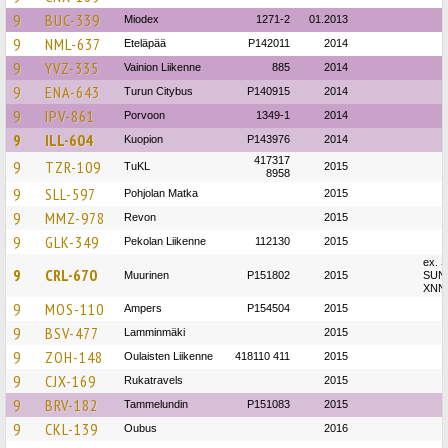
9
BUC-339
Miodex
1271-2
01.2013
9
NML-637
Eteläpää
P142011
2014
9
YVZ-335
Vainion Liikenne
885
2014
9
ENA-643
Turun Citybus
P140915
2014
9
IPV-861
Porvoon
1349-1
2014
9
ILL-604
Kuopion
P143976
2014
417317
9
TZR-109
TuKL
2015
8958
9
SLL-597
Pohjolan Matka
2015
9
MMZ-978
Revon
2015
9
GLK-349
Pekolan Liikenne
112130
2015
ex. 
9
CRL-670
Muurinen
P151802
2015
SUN
XNN
9
MOS-110
Ampers
P154504
2015
9
BSV-477
Lamminmäki
2015
9
ZOH-148
Oulaisten Liikenne
418110 411
2015
9
CJX-169
Rukatravels
2015
9
BRV-182
Tammelundin
P151083
2015
9
CKL-139
Oubus
2016