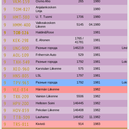
9
VKM-159
Osmo Aho
265
1980
Anjalankosken
9
TOM-827
1980
Linja
9
HMT-380
U. T. Tuomi
1706
1980
Valkeakosken
9
HMM-400
5145
04.1980
Liikenn
9
TOB-126
Haldin&Rose
1981
1765 /
9
KEK-298
E. Ahonen
1981
41781
9
UNC-900
Разные города
146219
1981
Lind
9
AOL-109
Friherrsin Auto
529
1981
9
TXH-349
Разные города
1792
1981
Lokki
9
XEO-960
Karstulan Liikenne
575
1981
9
HNS-805
LSL
1797
1981
9
TPV-963
Разные города
1792
1981
Lokki
9
VLE-834
Härmän Liikenne
1982
9
TRX-209
Vainion Liikenne
5506
1982
9
HPV-200
Hellsten Soini
146445
1982
9
HOV-859
Pekolan Liikenne
146408
1982
9
TTB-309
Lauhamo
146452
11.1982
9
TRS-811
Kivistö
914
1983