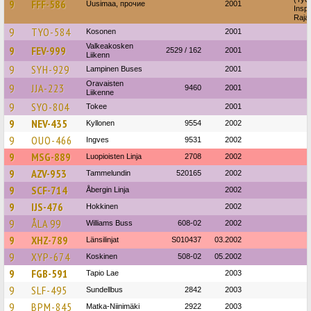
9
FFF-586
Uusimaa, прочие
2001
Insp
Raja
9
TYO-584
Kosonen
2001
Valkeakosken
9
FEV-999
2529 / 162
2001
Liikenn
9
SYH-929
Lampinen Buses
2001
Oravaisten
9
JJA-223
9460
2001
Liikenne
9
SYO-804
Tokee
2001
9
NEV-435
Kyllonen
9554
2002
9
OUO-466
Ingves
9531
2002
9
MSG-889
Luopioisten Linja
2708
2002
9
AZV-953
Tammelundin
520165
2002
9
SCF-714
Åbergin Linja
2002
9
IJS-476
Hokkinen
2002
9
ÅLA 99
Williams Buss
608-02
2002
9
XHZ-789
Länsilinjat
S010437
03.2002
9
XYP-674
Koskinen
508-02
05.2002
9
FGB-591
Tapio Lae
2003
9
SLF-495
Sundellbus
2842
2003
9
BPM-845
Matka-Niinimäki
2922
2003