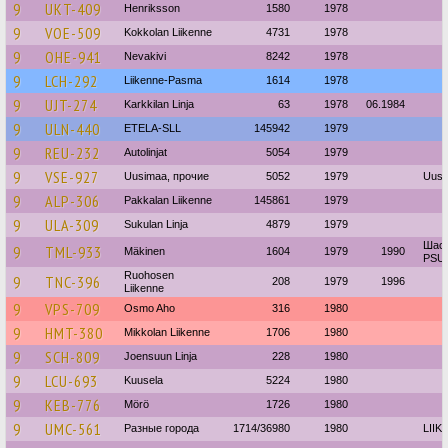
9
UKT-409
Henriksson
1580
1978
9
VOE-509
Kokkolan Liikenne
4731
1978
9
OHE-941
Nevakivi
8242
1978
9
LCH-292
Liikenne-Pasma
1614
1978
9
UJT-274
Karkkilan Linja
63
1978
06.1984
9
ULN-440
ETELA-SLL
145942
1979
9
REU-232
Autolinjat
5054
1979
9
VSE-927
Uusimaa, прочие
5052
1979
Uusit
9
ALP-306
Pakkalan Liikenne
145861
1979
9
ULA-309
Sukulan Linja
4879
1979
Шасс
9
TML-933
Mäkinen
1604
1979
1990
PSU3
Ruohosen
9
TNC-396
208
1979
1996
Liikenne
9
VPS-709
Osmo Aho
316
1980
9
HMT-380
Mikkolan Liikenne
1706
1980
9
SCH-809
Joensuun Linja
228
1980
9
LCU-693
Kuusela
5224
1980
9
KEB-776
Mörö
1726
1980
9
UMC-561
Разные города
1714/36980
1980
LIIK