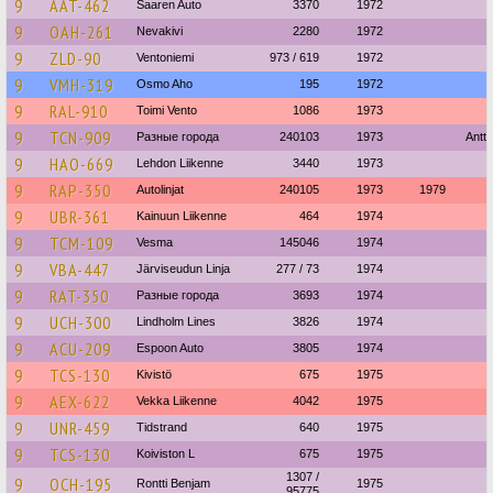
9
AAT-462
Saaren Auto
3370
1972
9
OAH-261
Nevakivi
2280
1972
9
ZLD-90
Ventoniemi
973 / 619
1972
9
VMH-319
Osmo Aho
195
1972
9
RAL-910
Toimi Vento
1086
1973
9
TCN-909
Разные города
240103
1973
Antt
9
HAO-669
Lehdon Liikenne
3440
1973
9
RAP-350
Autolinjat
240105
1973
1979
9
UBR-361
Kainuun Liikenne
464
1974
9
TCM-109
Vesma
145046
1974
9
VBA-447
Järviseudun Linja
277 / 73
1974
9
RAT-350
Разные города
3693
1974
9
UCH-300
Lindholm Lines
3826
1974
9
ACU-209
Espoon Auto
3805
1974
9
TCS-130
Kivistö
675
1975
9
AEX-622
Vekka Liikenne
4042
1975
9
UNR-459
Tidstrand
640
1975
9
TCS-130
Koiviston L
675
1975
1307 /
9
OCH-195
Rontti Benjam
1975
95775