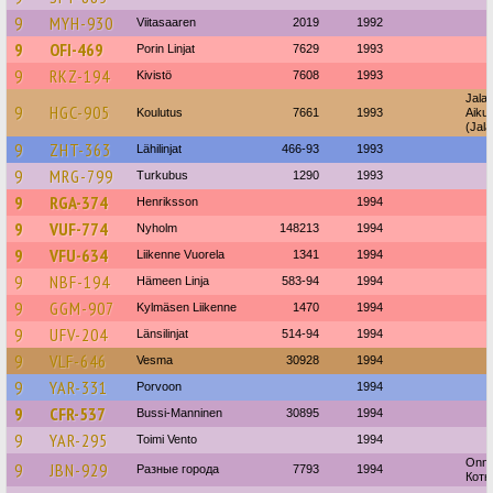
9
MYH-930
Viitasaaren
2019
1992
9
OFI-469
Porin Linjat
7629
1993
9
RKZ-194
Kivistö
7608
1993
Jala
9
HGC-905
Koulutus
7661
1993
Aiku
(Jala
9
ZHT-363
Lähilinjat
466-93
1993
9
MRG-799
Turkubus
1290
1993
9
RGA-374
Henriksson
1994
9
VUF-774
Nyholm
148213
1994
9
VFU-634
Liikenne Vuorela
1341
1994
9
NBF-194
Hämeen Linja
583-94
1994
9
GGM-907
Kylmäsen Liikenne
1470
1994
9
UFV-204
Länsilinjat
514-94
1994
9
VLF-646
Vesma
30928
1994
9
YAR-331
Porvoon
1994
9
CFR-537
Bussi-Manninen
30895
1994
9
YAR-295
Toimi Vento
1994
Onni
9
JBN-929
Разные города
7793
1994
Котк