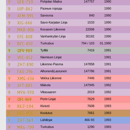
9
UFK-759
Pohjolan Matka
147757
1990
9
UJP-862
Разные города
1990
9
AFM-991
Saresma
840
1990
9
XIG-666
Savo-Karjalan Linja
1533
1990
9
MKB-906
Kovasen Liikenne
22008
1990
9
EFE-808
Vanhankylän Linja
30192
1990
9
BFC-450
Turkubus
794 / 103
01.1990
9
OFV-989
Tyllilä
7416
1991
9
VFE-452
Niemisen Linjat
1991
9
ZHT-890
Liikenne-Pasma
147858
1991
9
FAS-296
Alhonen&Lastunen
147786
1991
9
XMG-656
Vekka Liikenne
7446
1992
9
SFT-885
Mäkela
147945
1992
9
MYH-930
Viitasaaren
2019
1992
9
OFI-469
Porin Linjat
7629
1993
9
RKZ-194
Kivistö
7608
1993
9
HGC-905
Koulutus
7661
1993
9
ZHT-363
Lähilinjat
466-93
1993
9
MRG-799
Turkubus
1290
1993