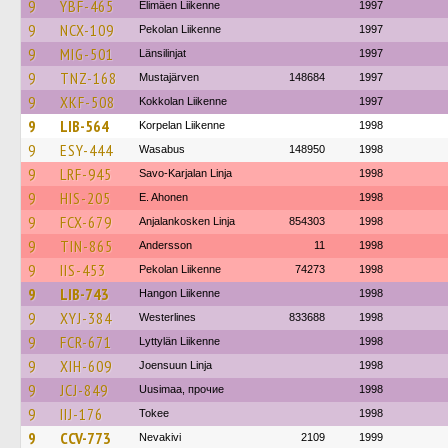
9
YBF-465
Elimäen Liikenne
1997
9
NCX-109
Pekolan Liikenne
1997
9
MIG-501
Länsilinjat
1997
9
TNZ-168
Mustajärven
148684
1997
9
XKF-508
Kokkolan Liikenne
1997
9
LIB-564
Korpelan Liikenne
1998
9
ESY-444
Wasabus
148950
1998
9
LRF-945
Savo-Karjalan Linja
1998
9
HIS-205
E. Ahonen
1998
9
FCX-679
Anjalankosken Linja
854303
1998
9
TIN-865
Andersson
11
1998
9
IIS-453
Pekolan Liikenne
74273
1998
9
LIB-743
Hangon Liikenne
1998
9
XYJ-384
Westerlines
833688
1998
9
FCR-671
Lyttylän Liikenne
1998
9
XIH-609
Joensuun Linja
1998
9
JCJ-849
Uusimaa, прочие
1998
9
IIJ-176
Tokee
1998
9
CCV-773
Nevakivi
2109
1999