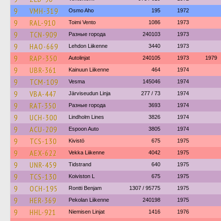
9
VMH-319
Osmo Aho
195
1972
9
RAL-910
Toimi Vento
1086
1973
9
TCN-909
Разные города
240103
1973
9
HAO-669
Lehdon Liikenne
3440
1973
9
RAP-350
Autolinjat
240105
1973
1979
9
UBR-361
Kainuun Liikenne
464
1974
9
TCM-109
Vesma
145046
1974
9
VBA-447
Järviseudun Linja
277 / 73
1974
9
RAT-350
Разные города
3693
1974
9
UCH-300
Lindholm Lines
3826
1974
9
ACU-209
Espoon Auto
3805
1974
9
TCS-130
Kivistö
675
1975
9
AEX-622
Vekka Liikenne
4042
1975
9
UNR-459
Tidstrand
640
1975
9
TCS-130
Koiviston L
675
1975
9
OCH-195
Rontti Benjam
1307 / 95775
1975
9
HER-369
Pekolan Liikenne
240198
1975
9
HHL-921
Niemisen Linjat
1416
1976