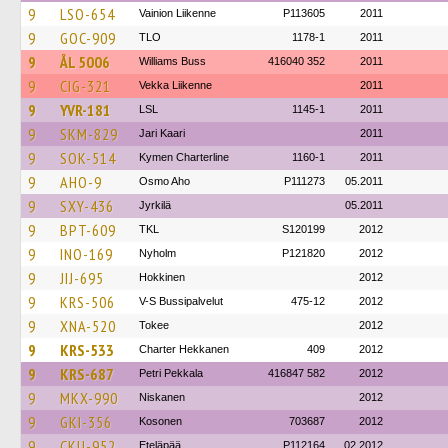
9
LSO-654
Vainion Liikenne
P113605
2011
9
GOC-909
TLO
1178-1
2011
9
ÅL 5006
Williams Buss
416040 352
2011
9
CIG-321
Vekka Liikenne
2011
9
YVR-181
LSL
1145-1
2011
9
SKM-829
Jari Kaari
2011
9
SOK-514
Kymen Charterline
1160-1
2011
9
AHO-9
Osmo Aho
P111273
05.2011
9
SXY-436
Jyrkilä
05.2011
9
BPT-609
TKL
S120199
2012
9
INO-169
Nyholm
P121820
2012
9
JIJ-695
Hokkinen
2012
9
KRS-506
V-S Bussipalvelut
475-12
2012
9
XNA-520
Tokee
2012
9
KRS-533
Charter Hekkanen
409
2012
9
KRS-687
Petri Pekkala
416847 582
2012
9
MKX-990
Niskanen
2012
9
GKI-356
Kosonen
703687
2012
9
CKU-952
Eteläpää
P112164
02.2012