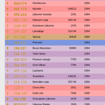
9
RGA-374
Henriksson
1994
9
VUF-774
Nyholm
148213
1994
9
VFU-634
Liikenne Vuorela
1341
1994
9
NBF-194
Hämeen Linja
583-94
1994
9
GGM-907
Kylmäsen Liikenne
1470
1994
9
UFV-204
Länsilinjat
514-94
1994
9
VLF-646
Vesma
30928
1994
9
YAR-331
Porvoon
1994
9
CFR-537
Bussi-Manninen
30895
1994
9
YAR-295
Toimi Vento
1994
9
JBN-929
Разные города
7793
1994
9
JBN-930
Onni Vilkas
7794
1994
9
XYF-226
Lauhamo
1994
9
UJY-214
Svanbäck
148191
1994
9
ZFX-150
Metsälän Linja
597-94
1994
9
CZA-9
Osmo Aho
1561
1995
9
TGN-507
Gold Line
7909
1995
9
VGJ-298
Oravaisten Liikenne
1678
1995
9
BGO-767
Liikenne Rajala
1659
1995