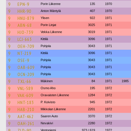
9
EPN-9
Porin Liikenne
135
1970
9
HHR-90
Anton Mäntylä
407
1970
9
HNU-879
Ylisen
922
1971
9
ABN-68
Porin Linjat
3025
1971
9
HJO-739
Vekka Liikenne
3019
1971
9
LCJ-663
Kittilä
3096
1971
9
OEH-709
Pohjola
3043
1971
9
NT-219
Kittilä
3096
1971
9
OSE-9
Pohjola
3043
1971
9
OAB-609
Pohjola
3043
1971
9
OCN-209
Pohjola
3043
1971
9
TXL-66
Mäkinen
84
1971
1985
9
VNL-589
Osmo Aho
195
1972
9
VAK-609
Oravaisten Liikenne
1284
1972
9
HNT-183
P. Koivisto
945
1972
9
HAB-210
Mikkolan Liikenne
2201
1972
9
AAT-462
Saaren Auto
3370
1972
9
OAH-261
Nevakivi
2280
1972
9
ZLD-90
Ventoniemi
973 / 619
1972