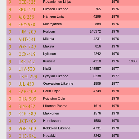
9
OEE-623
Rovaniemen Linjat
1976
9
RBU-371
Elimäen Liikenne
765
1976
9
AJC-265
Hämeen Linja
4299
1976
9
EGY-978
Mustajärven
889
1976
9
TJM-209
Förbom
145372
1976
9
AHT-641
Mäkela
4231
1976
9
VOX-749
Mäkela
816
1976
9
OCX-419
Kyllonen
4242
1976
9
LBR-312
Kuusela
4218
1976
1988
9
LHV-530
Kittilä
145557
1977
9
TKM-299
Lyttylän Liikenne
6238
1977
9
UJL-450
Oravaisten Liikenne
1509
1977
9
EAP-509
Porin Linjat
4749
1978
9
OHA-909
Koiviston Oulu
1978
9
BIM-422
Liikenne-Pasma
1614
1978
9
KCH-389
Makkonen
1576
1978
9
UKT-409
Henriksson
1580
1978
9
VOE-509
Kokkolan Liikenne
4731
1978
9
OHE-941
Nevakivi
8242
1978