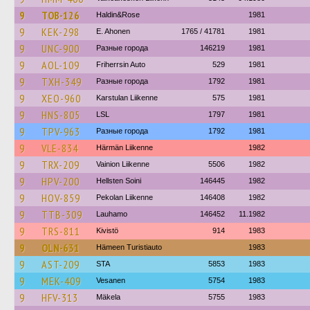
9
TOB-126
Haldin&Rose
1981
9
KEK-298
E. Ahonen
1765 / 41781
1981
9
UNC-900
Разные города
146219
1981
9
AOL-109
Friherrsin Auto
529
1981
9
TXH-349
Разные города
1792
1981
9
XEO-960
Karstulan Liikenne
575
1981
9
HNS-805
LSL
1797
1981
9
TPV-963
Разные города
1792
1981
9
VLE-834
Härmän Liikenne
1982
9
TRX-209
Vainion Liikenne
5506
1982
9
HPV-200
Hellsten Soini
146445
1982
9
HOV-859
Pekolan Liikenne
146408
1982
9
TTB-309
Lauhamo
146452
11.1982
9
TRS-811
Kivistö
914
1983
9
OLN-631
Hämeen Turistiauto
1983
9
AST-209
STA
5853
1983
9
MEK-409
Vesanen
5754
1983
9
HFV-313
Mäkela
5755
1983