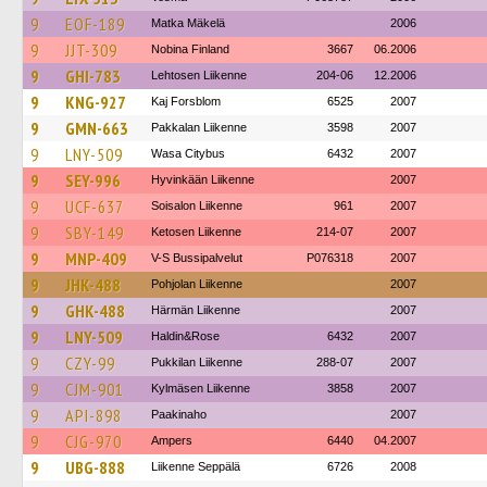
9
EOF-189
Matka Mäkelä
2006
9
JJT-309
Nobina Finland
3667
06.2006
9
GHI-783
Lehtosen Liikenne
204-06
12.2006
9
KNG-927
Kaj Forsblom
6525
2007
9
GMN-663
Pakkalan Liikenne
3598
2007
9
LNY-509
Wasa Citybus
6432
2007
9
SEY-996
Hyvinkään Liikenne
2007
9
UCF-637
Soisalon Liikenne
961
2007
9
SBY-149
Ketosen Liikenne
214-07
2007
9
MNP-409
V-S Bussipalvelut
P076318
2007
9
JHK-488
Pohjolan Liikenne
2007
9
GHK-488
Härmän Liikenne
2007
9
LNY-509
Haldin&Rose
6432
2007
9
CZY-99
Pukkilan Liikenne
288-07
2007
9
CJM-901
Kylmäsen Liikenne
3858
2007
9
API-898
Paakinaho
2007
9
CJG-970
Ampers
6440
04.2007
9
UBG-888
Liikenne Seppälä
6726
2008