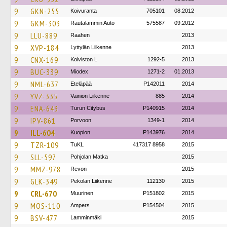
9
GKN-255
Koivuranta
705101
08.2012
9
GKM-303
Rautalammin Auto
575587
09.2012
9
LLU-889
Raahen
2013
9
XVP-184
Lyttylän Liikenne
2013
9
CNX-169
Koiviston L
1292-5
2013
9
BUC-339
Miodex
1271-2
01.2013
9
NML-637
Eteläpää
P142011
2014
9
YVZ-335
Vainion Liikenne
885
2014
9
ENA-643
Turun Citybus
P140915
2014
9
IPV-861
Porvoon
1349-1
2014
9
ILL-604
Kuopion
P143976
2014
9
TZR-109
TuKL
417317 8958
2015
9
SLL-597
Pohjolan Matka
2015
9
MMZ-978
Revon
2015
9
GLK-349
Pekolan Liikenne
112130
2015
9
CRL-670
Muurinen
P151802
2015
9
MOS-110
Ampers
P154504
2015
9
BSV-477
Lamminmäki
2015