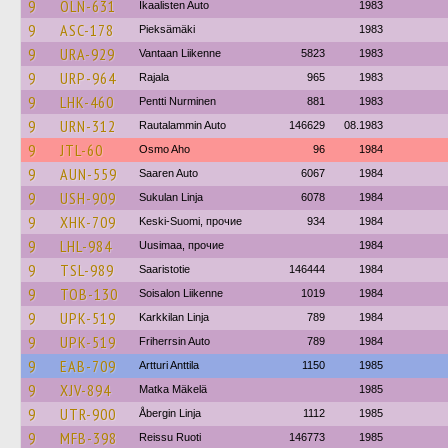
9
OLN-631
Ikaalisten Auto
1983
9
ASC-178
Pieksämäki
1983
9
URA-929
Vantaan Liikenne
5823
1983
9
URP-964
Rajala
965
1983
9
LHK-460
Pentti Nurminen
881
1983
9
URN-312
Rautalammin Auto
146629
08.1983
9
JTL-60
Osmo Aho
96
1984
9
AUN-559
Saaren Auto
6067
1984
9
USH-909
Sukulan Linja
6078
1984
9
XHK-709
Keski-Suomi, прочие
934
1984
9
LHL-984
Uusimaa, прочие
1984
9
TSL-989
Saaristotie
146444
1984
9
TOB-130
Soisalon Liikenne
1019
1984
9
UPK-519
Karkkilan Linja
789
1984
9
UPK-519
Friherrsin Auto
789
1984
9
EAB-709
Artturi Anttila
1150
1985
9
XJV-894
Matka Mäkelä
1985
9
UTR-900
Åbergin Linja
1112
1985
9
MFB-398
Reissu Ruoti
146773
1985