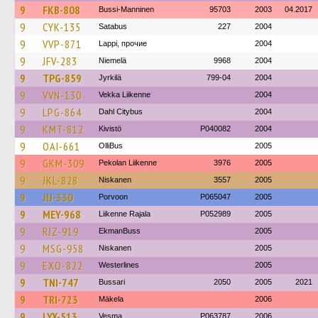
9
FKB-808
Bussi-Manninen
95703
2003
04.2017
9
CYK-135
Satabus
227
2004
9
VVP-871
Lappi, прочие
2004
9
JFV-283
Niemelä
9968
2004
9
TPG-859
Jyrkilä
799-04
2004
9
VVN-130
Vekka Liikenne
2004
9
LPG-864
Dahl Citybus
2004
9
KMT-812
Kivistö
P040082
2004
9
OAI-661
OlliBus
2005
9
GKM-309
Pekolan Liikenne
3976
2005
9
JKL-828
Niskanen
3557
2005
9
JIJ-330
Porvoon
P065047
2005
9
MEY-968
Liikenne Rajala
P052989
2005
9
RJZ-919
EkmanBuss
2005
9
MSG-958
Niskanen
2005
9
EXO-822
Westerlines
2005
9
TNI-747
Bussari
2050
2005
2021
9
TRI-723
Mäkela
2006
9
LYX-513
Vesma
P063787
2006