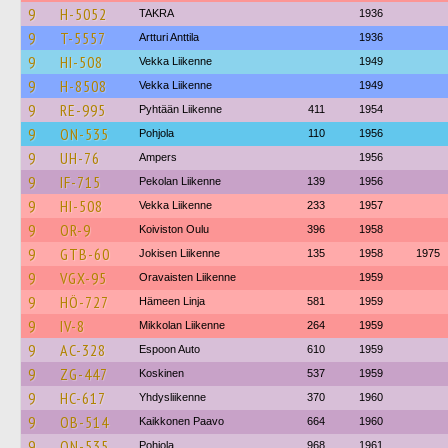
9
H-5052
TAKRA
1936
9
T-5557
Artturi Anttila
1936
9
HI-508
Vekka Liikenne
1949
9
H-8508
Vekka Liikenne
1949
9
RE-995
Pyhtään Liikenne
411
1954
9
ON-535
Pohjola
110
1956
9
UH-76
Ampers
1956
9
IF-715
Pekolan Liikenne
139
1956
9
HI-508
Vekka Liikenne
233
1957
9
OR-9
Koiviston Oulu
396
1958
9
GTB-60
Jokisen Liikenne
135
1958
1975
9
VGX-95
Oravaisten Liikenne
1959
9
HÖ-727
Hämeen Linja
581
1959
9
IV-8
Mikkolan Liikenne
264
1959
9
AC-328
Espoon Auto
610
1959
9
ZG-447
Koskinen
537
1959
9
HC-617
Yhdysliikenne
370
1960
9
OB-514
Kaikkonen Paavo
664
1960
9
ON-535
Pohjola
968
1961