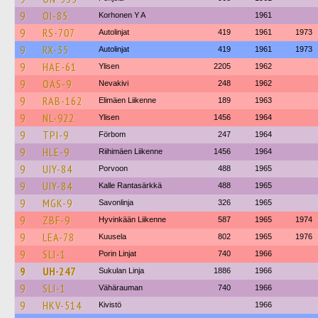
9
OI-85
Korhonen Y A
1961
9
RS-707
Autolinjat
419
1961
1973
9
RX-35
Autolinjat
419
1961
1973
9
HAE-61
Ylisen
2205
1962
9
OAS-9
Nevakivi
248
1962
9
RAB-162
Elimäen Liikenne
189
1963
9
NL-922
Ylisen
1456
1964
9
TPI-9
Förbom
247
1964
9
HLE-9
Riihimäen Liikenne
1456
1964
9
UIY-84
Porvoon
488
1965
9
UIY-84
Kalle Rantasärkkä
488
1965
9
MGK-9
Savonlinja
326
1965
9
ZBF-9
Hyvinkään Liikenne
587
1965
1974
9
LEA-78
Kuusela
802
1965
1976
9
SLI-1
Porin Linjat
740
1966
9
UH-247
Sukulan Linja
1886
1966
9
SLI-1
Vähärauman
740
1966
9
HKV-514
Kivistö
1966