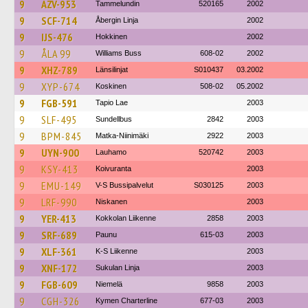
9
AZV-953
Tammelundin
520165
2002
9
SCF-714
Åbergin Linja
2002
9
IJS-476
Hokkinen
2002
9
ÅLA 99
Williams Buss
608-02
2002
9
XHZ-789
Länsilinjat
S010437
03.2002
9
XYP-674
Koskinen
508-02
05.2002
9
FGB-591
Tapio Lae
2003
9
SLF-495
Sundellbus
2842
2003
9
BPM-845
Matka-Niinimäki
2922
2003
9
UYN-900
Lauhamo
520742
2003
9
KSY-413
Koivuranta
2003
9
EMU-149
V-S Bussipalvelut
S030125
2003
9
LRF-990
Niskanen
2003
9
YER-413
Kokkolan Liikenne
2858
2003
9
SRF-689
Paunu
615-03
2003
9
XLF-361
K-S Liikenne
2003
9
XNF-172
Sukulan Linja
2003
9
FGB-609
Niemelä
9858
2003
9
CGH-326
Kymen Charterline
677-03
2003