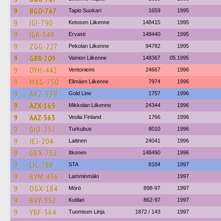
9
BGO-767
Tapio Suokari
1659
1995
9
IGI-790
Ketosen Liikenne
148415
1995
9
IGR-349
Ervasti
148440
1995
9
ZGG-227
Pekolan Liikenne
94782
1995
9
GBR-209
Vainion Liikenne
148367
05.1995
9
OYH-442
Ventoniemi
24667
1996
9
MXG-750
Elimäen Liikenne
7974
1996
9
AKZ-539
Gold Line
1757
1996
9
AZX-165
Mikkolan Liikenne
24344
1996
9
AAZ-563
Veolia Finland
1766
1996
9
GIO-257
Turkubus
8010
1996
9
JEJ-204
Laitinen
24041
1996
9
GBX-732
Itkonen
148490
1996
9
LIC-788
STA
8184
1997
9
BYM-436
Lamminmäki
1997
9
OGX-184
Mörö
898-97
1997
9
BVY-352
Kutilan
862-97
1997
9
YBF-564
Tuomisen Linja
1872 / 143
1997