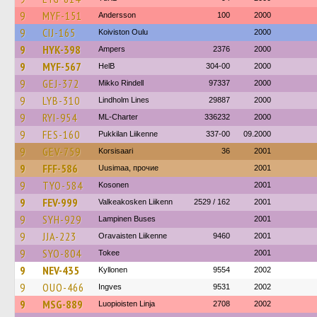
9
MYF-151
Andersson
100
2000
9
CIJ-165
Koiviston Oulu
2000
9
HYK-398
Ampers
2376
2000
9
MYF-567
HelB
304-00
2000
9
GEJ-372
Mikko Rindell
97337
2000
9
LYB-310
Lindholm Lines
29887
2000
9
RYI-954
ML-Charter
336232
2000
9
FES-160
Pukkilan Liikenne
337-00
09.2000
9
GEV-759
Korsisaari
36
2001
9
FFF-586
Uusimaa, прочие
2001
9
TYO-584
Kosonen
2001
9
FEV-999
Valkeakosken Liikenn
2529 / 162
2001
9
SYH-929
Lampinen Buses
2001
9
JJA-223
Oravaisten Liikenne
9460
2001
9
SYO-804
Tokee
2001
9
NEV-435
Kyllonen
9554
2002
9
OUO-466
Ingves
9531
2002
9
MSG-889
Luopioisten Linja
2708
2002