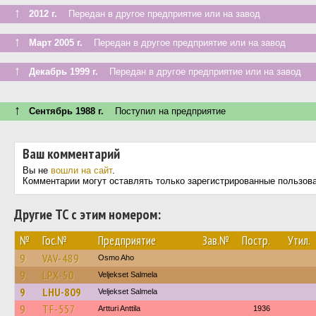
↑
2012 г.
Передан в другое предприятие или на завод
↑
Март 2005 г.
Передан в другое предприятие или на завод
↑
Декабрь 1999 г.
Передан в другое предприятие или на завод
↑
Сентябрь 1988 г.
Поступил на предприятие
Ваш комментарий
Вы не
вошли на сайт
.
Комментарии могут оставлять только зарегистрированные пользов
Другие ТС с этим номером:
№
Гос.№
Предприятие
Зав.№
Постр.
Утил.
9
VAV-489
Osmo Aho
9
LPX-50
Veljekset Salmela
9
LHU-809
Veljekset Salmela
9
TF-557
Artturi Anttila
1936