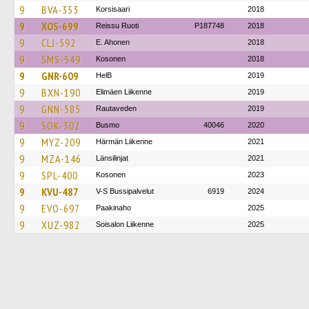
9
BVA-353
Korsisaari
2018
9
XOS-699
Reissu Ruoti
P187748
2018
9
CLJ-592
E. Ahonen
2018
9
SMS-549
Kosonen
2018
9
GNR-609
HelB
2019
9
BXN-190
Elimäen Liikenne
2019
9
GNN-585
Rautaveden
2019
9
SOK-302
Busmo
40046
2020
9
MYZ-209
Härmän Liikenne
2021
9
MZA-146
Länsilinjat
2021
9
SPL-400
Kosonen
2023
9
KVU-487
V-S Bussipalvelut
6919
2024
9
EVO-697
Paakinaho
2025
9
XUZ-982
Soisalon Liikenne
2025