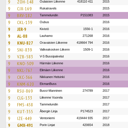
9
ZOH-148
Oulaisten Liikenne
418110 411
2015
9
CJX-169
Rukatravels
2015
9
BRV-182
Tammelundin
P151083
2015
9
CKL-139
Oubus
2016
9
JER-9
Kivistö
1556-1
2016
9
AL-88
Lauhamo
271268
2016
9
KNU-827
Oravaisten Liikenne
418664 794
2016
9
SNJ-839
Valkeakosken Liikenn
1509-1
2016
9
VZB-583
V-S Bussipalvelut
2016
9
KNO-509
Härmän Liikenne
2016
9
NKL-767
Elimäen Liikenne
2016
9
CKC-366
Nikkanen Helsinki
2016
9
KNM-620
EkmanBuss
2016
9
RSU-869
Bussi-Manninen
274789
2017
9
CLG-133
Liikenne Vuorela
2017
9
FMS-458
Tammelundin
2017
9
KUT-355
Åbergin Linja
P174523
2017
9
IZE-449
Ventoniemi
419444 935
2017
9
GMX-491
Porin Linjat
420654
2018