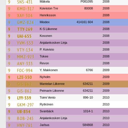
9
SNS-431
Mäkela
P081095
2008
9
KMO-317
Koiviston Tre
80008
2008
9
XAY-304
Henriksson
2008
9
GMZ-824
Miodex
414161 604
2008
9
TTY-269
K-S Liikenne
2008
9
UAI-655
Kosonen
2008
9
YVM-553
Anjalankosken Linja
2008
9
VTY-134
P. Koivisto
2008
9
MMZ-923
Tokee
2008
9
ANY-333
Revon
2008
9
FOC-994
Y. Makkonen
6766
2009
9
LZE-350
Nyholm
2009
9
GIS-862
Mantelan Liikenne
634211
2009
9
GIS-862
Peimarin Liikenne
634211
2009
9
LYY-539
Toimi Vento
896-10
2010
9
GKM-297
Rytkönen
2010
9
IJB-854
Svanbäck
1014-1
2010
9
BOB-245
Anjalankosken Linja
2010
9
HNY-761
Jarbus
584868
2010