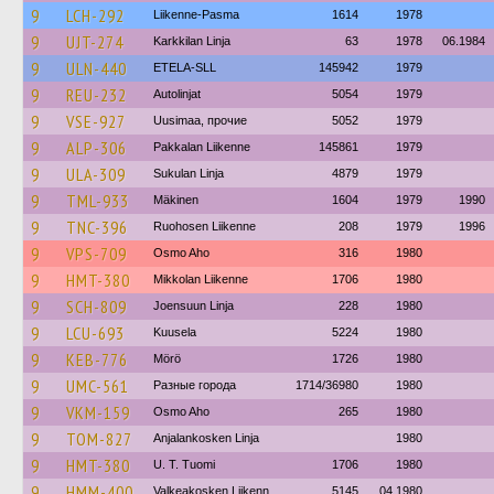
9
LCH-292
Liikenne-Pasma
1614
1978
9
UJT-274
Karkkilan Linja
63
1978
06.1984
9
ULN-440
ETELA-SLL
145942
1979
9
REU-232
Autolinjat
5054
1979
9
VSE-927
Uusimaa, прочие
5052
1979
9
ALP-306
Pakkalan Liikenne
145861
1979
9
ULA-309
Sukulan Linja
4879
1979
9
TML-933
Mäkinen
1604
1979
1990
9
TNC-396
Ruohosen Liikenne
208
1979
1996
9
VPS-709
Osmo Aho
316
1980
9
HMT-380
Mikkolan Liikenne
1706
1980
9
SCH-809
Joensuun Linja
228
1980
9
LCU-693
Kuusela
5224
1980
9
KEB-776
Mörö
1726
1980
9
UMC-561
Разные города
1714/36980
1980
9
VKM-159
Osmo Aho
265
1980
9
TOM-827
Anjalankosken Linja
1980
9
HMT-380
U. T. Tuomi
1706
1980
9
HMM-400
Valkeakosken Liikenn
5145
04.1980