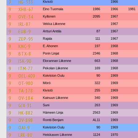
9
HG-333
Kivistö
1966
9
XHB-67
Eino Tuomala
1986
1966
1981
9
OVE-34
Kyllonen
2095
1967
9
IRL-87
Vekka Liikenne
1967
9
EUB-9
Artturi Anttila
87
1967
9
ZEP-95
Rajala
111
1967
9
KNC-9
E. Ahonen
197
1968
9
BTX-8
Porin Linjat
2346
1968
9
ISK-90
Elorannan Liikenne
663
1968
9
ITM-77
Pekolan Liikenne
169
1968
9
OEL-409
Koiviston Oulu
90
1969
9
OT-980
Mörö
322
1969
9
TA-178
Kivistö
255
1969
9
OV-184
Kainuun Liikenne
340
1969
9
GJX-31
Suni
263
1969
9
HK-882
Hämeen Linja
2563
1969
9
OV-898
Rontti Benjam
AL11
1969
9
OAI-9
Koiviston Oulu
90
1969
9
LRE-80
Heiskasen Liikenne
1124
1970