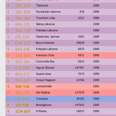
9
ZBC-219
Tidstrand
1988
9
ZBE-889
Hyvinkään Liikenne
419
1988
9
ZBP-460
Tuomisen Linja
2212
1988
9
KFB-278
Vekka Liikenne
1988
9
ZAU-799
Pukkilan Liikenne
1988
9
EHL-109
Satakunta, прочие
2201
1988
9
EHN-219
Bussi-Ketonen
29618
1988
9
BKX-696
Pohjolan Liikenne
6870
1988
9
ZEA-266
Koiviston Oulu
6912
1989
9
ZEA-266
Concordia Bus
6912
1989
9
KIO-889
Ingves Bussar
147447
1989
9
BFA-272
Saaren Auto
7073
1989
9
VUH-163
Oskar Haglund
13766
1989
9
BNE-540
Lamminmäki
1990
9
XFA-654
Net-Matkat
147579
1990
9
EFE-808
Transbus
30192
1990
9
SJO-900
Mustajärven
147642
1990
9
GCM-869
H.Ranta
16672
1990