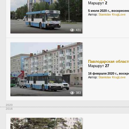
Маршрут
2
5 июля 2020 г., воскресен
Автор:
Stanislav KrugLove
431
Павлодарская област
Маршрут
27
16 февраля 2020 г., воск
Автор:
Stanislav KrugLove
383
2020
2016