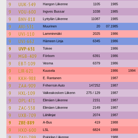
9
UUK-549
Hangon Liikenne
1105
1985
9
VOU-600
Ingves Bussar
1038
1985
9
BNV-818
Lyttylän Liikenne
11087
1985
9
AVJ-531
Muurinen
20
07.1985
9
UVJ-110
Lamminmäki
2025
1986
9
UVJ-662
Hämeen Linja
6345
1986
9
UVP-651
Tokee
1986
9
MGB-409
Förbom
6391
1986
9
EBT-109
Vesma
6379
1986
9
LJR-621
Kuusela
1986
1994
9
KKH-988
E. Rantanen
1987
9
ZAA-909
Friherrsin Auto
147252
1987
9
HXL-109
Valkeakosken Liikenn
275 / 129
1987
9
OPL-471
Elimäen Liikenne
2151
1987
9
ZAC-558
Elimäen Liikenne
2149
1987
9
UXB-709
Lähilinjat
2074
1987
9
ZBE-889
A-Bus
419
1988
9
HXO-600
LSL
6824
1988
9
ZAU-799
Pukkilan Liikenne
1988