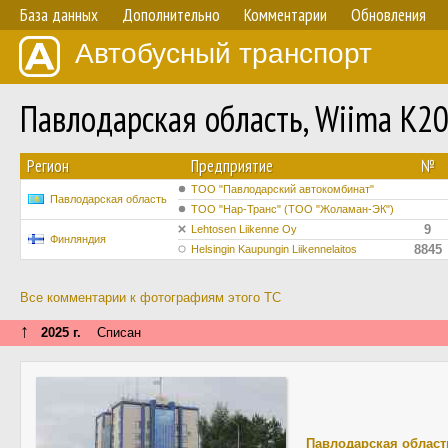
База данных
Дополнительно
Комментарии
Обновления
Автобусный транспорт
Павлодарская область, Wiima K2
Регион
Предприятие
№
ТОО "Павлодарский автокомбинат"
Павлодарская область
ТОО "Нар-Транс" (ТОО "Жоламан-ЭК")
9
Lehtosen Liikenne Oy
Финляндия
8845
Helsingin Kaupungin Liikennelaitos
Все комментарии к фотографиям этого ТС
↑
2025 г.
Списан
Павлодарская област