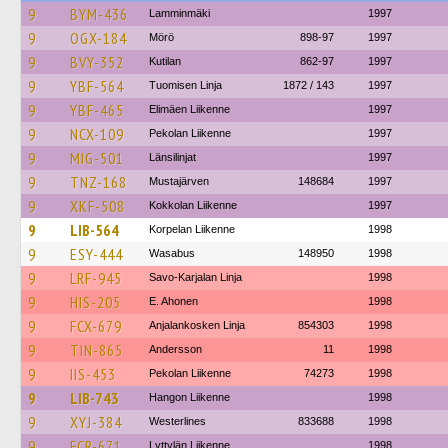
9
BYM-436
Lamminmäki
1997
9
OGX-184
Mörö
898-97
1997
9
BVY-352
Kutilan
862-97
1997
9
YBF-564
Tuomisen Linja
1872 / 143
1997
9
YBF-465
Elimäen Liikenne
1997
9
NCX-109
Pekolan Liikenne
1997
9
MIG-501
Länsilinjat
1997
9
TNZ-168
Mustajärven
148684
1997
9
XKF-508
Kokkolan Liikenne
1997
9
LIB-564
Korpelan Liikenne
1998
9
ESY-444
Wasabus
148950
1998
9
LRF-945
Savo-Karjalan Linja
1998
9
HIS-205
E. Ahonen
1998
9
FCX-679
Anjalankosken Linja
854303
1998
9
TIN-865
Andersson
11
1998
9
IIS-453
Pekolan Liikenne
74273
1998
9
LIB-743
Hangon Liikenne
1998
9
XYJ-384
Westerlines
833688
1998
9
FCR-671
Lyttylän Liikenne
1998