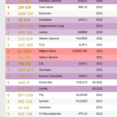
9
GIS-862
Peimarin Liikenne
634211
2009
9
LYY-539
Toimi Vento
896-10
2010
9
GKM-297
Rytkönen
2010
9
IJB-854
Svanbäck
1014-1
2010
9
BOB-245
Anjalankosken Linja
2010
9
HNY-761
Jarbus
584868
2010
9
LSO-654
Vainion Liikenne
P113605
2011
9
GOC-909
TLO
1178-1
2011
9
ÅL 5006
Williams Buss
416040 352
2011
9
CIG-321
Vekka Liikenne
2011
9
YVR-181
LSL
1145-1
2011
9
SKM-829
Jari Kaari
2011
9
SOK-514
Kymen Charterline
1160-1
2011
9
AHO-9
Osmo Aho
P111273
05.2011
9
SXY-436
Jyrkilä
05.2011
9
BPT-609
TKL
S120199
2012
9
INO-169
Nyholm
P121820
2012
9
JIJ-695
Hokkinen
2012
9
KRS-506
V-S Bussipalvelut
475-12
2012