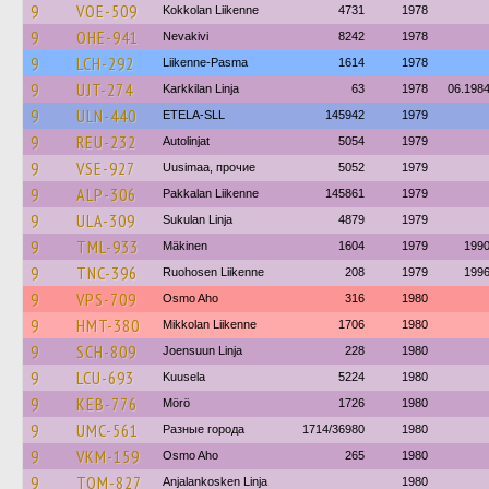
9
VOE-509
Kokkolan Liikenne
4731
1978
9
OHE-941
Nevakivi
8242
1978
9
LCH-292
Liikenne-Pasma
1614
1978
9
UJT-274
Karkkilan Linja
63
1978
06.198
9
ULN-440
ETELA-SLL
145942
1979
9
REU-232
Autolinjat
5054
1979
9
VSE-927
Uusimaa, прочие
5052
1979
9
ALP-306
Pakkalan Liikenne
145861
1979
9
ULA-309
Sukulan Linja
4879
1979
9
TML-933
Mäkinen
1604
1979
199
9
TNC-396
Ruohosen Liikenne
208
1979
199
9
VPS-709
Osmo Aho
316
1980
9
HMT-380
Mikkolan Liikenne
1706
1980
9
SCH-809
Joensuun Linja
228
1980
9
LCU-693
Kuusela
5224
1980
9
KEB-776
Mörö
1726
1980
9
UMC-561
Разные города
1714/36980
1980
9
VKM-159
Osmo Aho
265
1980
9
TOM-827
Anjalankosken Linja
1980