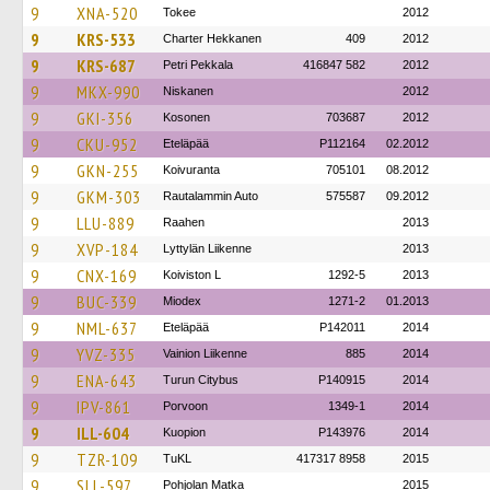
9
XNA-520
Tokee
2012
9
KRS-533
Charter Hekkanen
409
2012
9
KRS-687
Petri Pekkala
416847 582
2012
9
MKX-990
Niskanen
2012
9
GKI-356
Kosonen
703687
2012
9
CKU-952
Eteläpää
P112164
02.2012
9
GKN-255
Koivuranta
705101
08.2012
9
GKM-303
Rautalammin Auto
575587
09.2012
9
LLU-889
Raahen
2013
9
XVP-184
Lyttylän Liikenne
2013
9
CNX-169
Koiviston L
1292-5
2013
9
BUC-339
Miodex
1271-2
01.2013
9
NML-637
Eteläpää
P142011
2014
9
YVZ-335
Vainion Liikenne
885
2014
9
ENA-643
Turun Citybus
P140915
2014
9
IPV-861
Porvoon
1349-1
2014
9
ILL-604
Kuopion
P143976
2014
9
TZR-109
TuKL
417317 8958
2015
9
SLL-597
Pohjolan Matka
2015