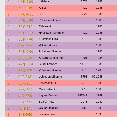
9
UXB-709
Lähilinjat
2074
1987
9
ZBE-889
A-Bus
419
1988
9
HXO-600
LSL
6824
1988
9
ZAU-799
Pukkilan Liikenne
1988
9
ZBC-219
Tidstrand
1988
9
ZBE-889
Hyvinkään Liikenne
419
1988
9
ZBP-460
Tuomisen Linja
2212
1988
9
KFB-278
Vekka Liikenne
1988
9
ZAU-799
Pukkilan Liikenne
1988
9
EHL-109
Satakunta, прочие
2201
1988
9
EHN-219
Bussi-Ketonen
29618
1988
9
BKX-696
Pohjolan Liikenne
6870
1988
9
BJE-845
Lehtosen Liikenne
6795
09.1988
9
ZEA-266
Koiviston Oulu
6912
1989
9
ZEA-266
Concordia Bus
6912
1989
9
KIO-889
Ingves Bussar
147447
1989
9
BFA-272
Saaren Auto
7073
1989
9
VUH-163
Oskar Haglund
13766
1989
9
BNE-540
Lamminmäki
1990