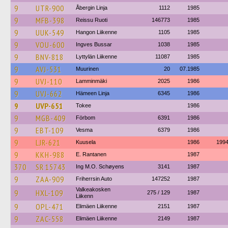
9
UTR-900
Åbergin Linja
1112
1985
9
MFB-398
Reissu Ruoti
146773
1985
9
UUK-549
Hangon Liikenne
1105
1985
9
VOU-600
Ingves Bussar
1038
1985
9
BNV-818
Lyttylän Liikenne
11087
1985
9
AVJ-531
Muurinen
20
07.1985
9
UVJ-110
Lamminmäki
2025
1986
9
UVJ-662
Hämeen Linja
6345
1986
9
UVP-651
Tokee
1986
9
MGB-409
Förbom
6391
1986
9
EBT-109
Vesma
6379
1986
9
LJR-621
Kuusela
1986
199
9
KKH-988
E. Rantanen
1987
370
SR 15743
Ing M.O. Schøyens
3141
1987
9
ZAA-909
Friherrsin Auto
147252
1987
Valkeakosken
9
HXL-109
275 / 129
1987
Liikenn
9
OPL-471
Elimäen Liikenne
2151
1987
9
ZAC-558
Elimäen Liikenne
2149
1987