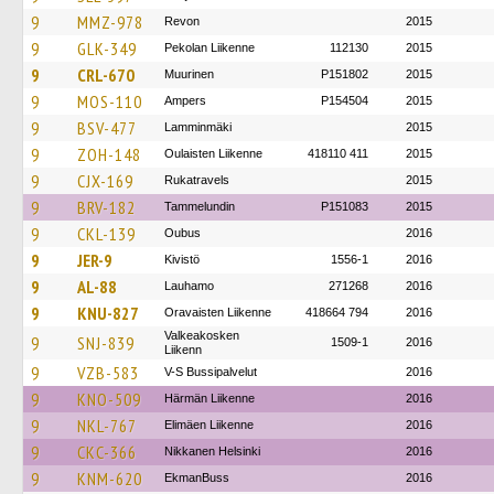
9
MMZ-978
Revon
2015
9
GLK-349
Pekolan Liikenne
112130
2015
9
CRL-670
Muurinen
P151802
2015
9
MOS-110
Ampers
P154504
2015
9
BSV-477
Lamminmäki
2015
9
ZOH-148
Oulaisten Liikenne
418110 411
2015
9
CJX-169
Rukatravels
2015
9
BRV-182
Tammelundin
P151083
2015
9
CKL-139
Oubus
2016
9
JER-9
Kivistö
1556-1
2016
9
AL-88
Lauhamo
271268
2016
9
KNU-827
Oravaisten Liikenne
418664 794
2016
Valkeakosken
9
SNJ-839
1509-1
2016
Liikenn
9
VZB-583
V-S Bussipalvelut
2016
9
KNO-509
Härmän Liikenne
2016
9
NKL-767
Elimäen Liikenne
2016
9
CKC-366
Nikkanen Helsinki
2016
9
KNM-620
EkmanBuss
2016