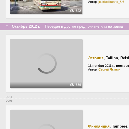
Автор:
joukkoliikenne_8.6
322
↑
Октябрь 2012 г.
Передан в другое предприятие или на завод
Эстония
,
Tallinn
,
Reis
13 ноября 2011 г., воскре
Автор:
Сергей Якунин
386
2011
2008
Финляндия
,
Tampere