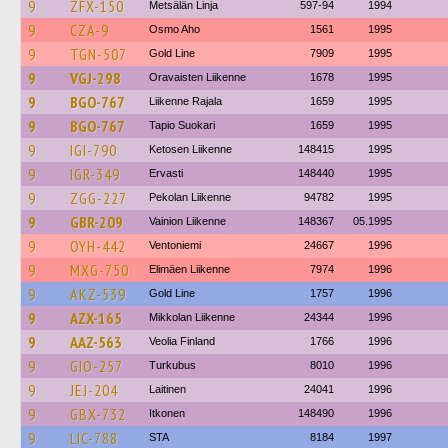
9
ZFX-150
Metsälän Linja
597-94
1994
9
CZA-9
Osmo Aho
1561
1995
9
TGN-507
Gold Line
7909
1995
9
VGJ-298
Oravaisten Liikenne
1678
1995
9
BGO-767
Liikenne Rajala
1659
1995
9
BGO-767
Tapio Suokari
1659
1995
9
IGI-790
Ketosen Liikenne
148415
1995
9
IGR-349
Ervasti
148440
1995
9
ZGG-227
Pekolan Liikenne
94782
1995
9
GBR-209
Vainion Liikenne
148367
05.1995
9
OYH-442
Ventoniemi
24667
1996
9
MXG-750
Elimäen Liikenne
7974
1996
9
AKZ-539
Gold Line
1757
1996
9
AZX-165
Mikkolan Liikenne
24344
1996
9
AAZ-563
Veolia Finland
1766
1996
9
GIO-257
Turkubus
8010
1996
9
JEJ-204
Laitinen
24041
1996
9
GBX-732
Itkonen
148490
1996
9
LIC-788
STA
8184
1997