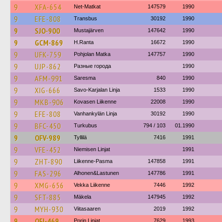
9
XFA-654
Net-Matkat
147579
1990
9
EFE-808
Transbus
30192
1990
9
SJO-900
Mustajärven
147642
1990
9
GCM-869
H.Ranta
16672
1990
9
UFK-759
Pohjolan Matka
147757
1990
9
UJP-862
Разные города
1990
9
AFM-991
Saresma
840
1990
9
XIG-666
Savo-Karjalan Linja
1533
1990
9
MKB-906
Kovasen Liikenne
22008
1990
9
EFE-808
Vanhankylän Linja
30192
1990
9
BFC-450
Turkubus
794 / 103
01.1990
9
OFV-989
Tyllilä
7416
1991
9
VFE-452
Niemisen Linjat
1991
9
ZHT-890
Liikenne-Pasma
147858
1991
9
FAS-296
Alhonen&Lastunen
147786
1991
9
XMG-656
Vekka Liikenne
7446
1992
9
SFT-885
Mäkela
147945
1992
9
MYH-930
Viitasaaren
2019
1992
9
OFI-469
Porin Linjat
7629
1993