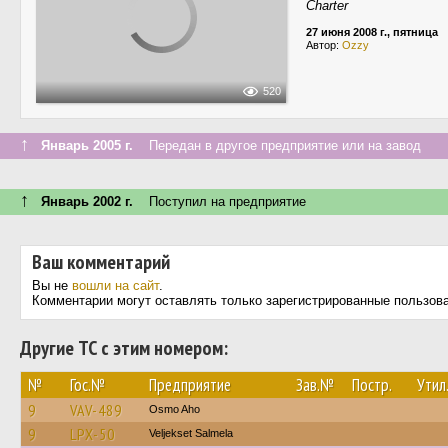
Charter
27 июня 2008 г., пятница
Автор:
Ozzy
520
↑
Январь 2005 г.
Передан в другое предприятие или на завод
↑
Январь 2002 г.
Поступил на предприятие
Ваш комментарий
Вы не
вошли на сайт
.
Комментарии могут оставлять только зарегистрированные пользов
Другие ТС с этим номером:
№
Гос.№
Предприятие
Зав.№
Постр.
Утил
9
VAV-489
Osmo Aho
9
LPX-50
Veljekset Salmela