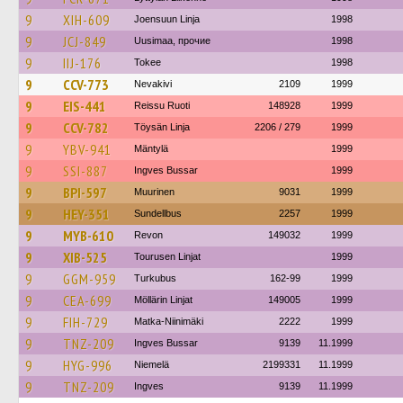
9
XIH-609
Joensuun Linja
1998
9
JCJ-849
Uusimaa, прочие
1998
9
IIJ-176
Tokee
1998
9
CCV-773
Nevakivi
2109
1999
9
EIS-441
Reissu Ruoti
148928
1999
9
CCV-782
Töysän Linja
2206 / 279
1999
9
YBV-941
Mäntylä
1999
9
SSI-887
Ingves Bussar
1999
9
BPI-597
Muurinen
9031
1999
9
HEY-351
Sundellbus
2257
1999
9
MYB-610
Revon
149032
1999
9
XIB-525
Tourusen Linjat
1999
9
GGM-959
Turkubus
162-99
1999
9
CEA-699
Möllärin Linjat
149005
1999
9
FIH-729
Matka-Niinimäki
2222
1999
9
TNZ-209
Ingves Bussar
9139
11.1999
9
HYG-996
Niemelä
2199331
11.1999
9
TNZ-209
Ingves
9139
11.1999