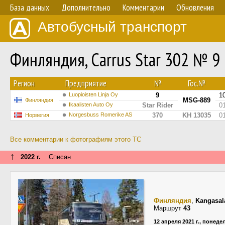
База данных
Дополнительно
Комментарии
Обновления
Автобусный транспорт
Финляндия, Carrus Star 302 № 9
Регион
Предприятие
№
Гос.№
Luopioisten Linja Oy
9
1
MSG-889
Финляндия
Ikaalisten Auto Oy
Star Rider
0
Norgesbuss Romerike AS
370
KH 13035
0
Норвегия
Все комментарии к фотографиям этого ТС
↑
2022 г.
Списан
Финляндия
,
Kangasal
Маршрут
43
12 апреля 2021 г., понед