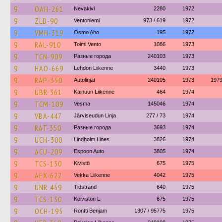
9
OAH-261
Nevakivi
2280
1972
9
ZLD-90
Ventoniemi
973 / 619
1972
9
VMH-319
Osmo Aho
195
1972
9
RAL-910
Toimi Vento
1086
1973
9
TCN-909
Разные города
240103
1973
9
HAO-669
Lehdon Liikenne
3440
1973
9
RAP-350
Autolinjat
240105
1973
197
9
UBR-361
Kainuun Liikenne
464
1974
9
TCM-109
Vesma
145046
1974
9
VBA-447
Järviseudun Linja
277 / 73
1974
9
RAT-350
Разные города
3693
1974
9
UCH-300
Lindholm Lines
3826
1974
9
ACU-209
Espoon Auto
3805
1974
9
TCS-130
Kivistö
675
1975
9
AEX-622
Vekka Liikenne
4042
1975
9
UNR-459
Tidstrand
640
1975
9
TCS-130
Koiviston L
675
1975
9
OCH-195
Rontti Benjam
1307 / 95775
1975