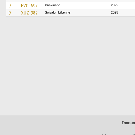
9
EVO-697
Paakinaho
2025
9
XUZ-982
Soisalon Liikenne
2025
Главн