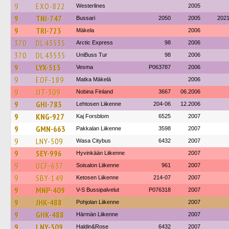
9
EXO-822
Westerlines
2005
9
TNI-747
Bussari
2050
2005
202
9
TRI-723
Mäkela
2006
370
DL 43535
Arctic Express
98
2006
370
DL 43535
UniBuss Tur
98
2006
9
LYX-513
Vesma
P063787
2006
9
EOF-189
Matka Mäkelä
2006
9
JJT-309
Nobina Finland
3667
06.2006
9
GHI-783
Lehtosen Liikenne
204-06
12.2006
9
KNG-927
Kaj Forsblom
6525
2007
9
GMN-663
Pakkalan Liikenne
3598
2007
9
LNY-509
Wasa Citybus
6432
2007
9
SEY-996
Hyvinkään Liikenne
2007
9
UCF-637
Soisalon Liikenne
961
2007
9
SBY-149
Ketosen Liikenne
214-07
2007
9
MNP-409
V-S Bussipalvelut
P076318
2007
9
JHK-488
Pohjolan Liikenne
2007
9
GHK-488
Härmän Liikenne
2007
9
LNY-509
Haldin&Rose
6432
2007