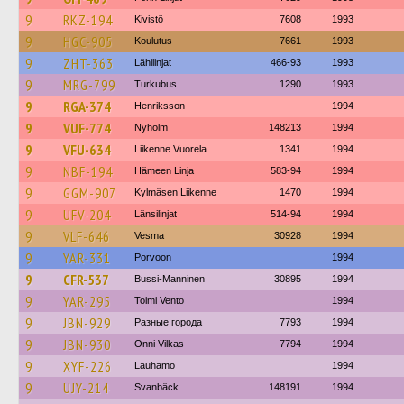
9
RKZ-194
Kivistö
7608
1993
9
HGC-905
Koulutus
7661
1993
9
ZHT-363
Lähilinjat
466-93
1993
9
MRG-799
Turkubus
1290
1993
9
RGA-374
Henriksson
1994
9
VUF-774
Nyholm
148213
1994
9
VFU-634
Liikenne Vuorela
1341
1994
9
NBF-194
Hämeen Linja
583-94
1994
9
GGM-907
Kylmäsen Liikenne
1470
1994
9
UFV-204
Länsilinjat
514-94
1994
9
VLF-646
Vesma
30928
1994
9
YAR-331
Porvoon
1994
9
CFR-537
Bussi-Manninen
30895
1994
9
YAR-295
Toimi Vento
1994
9
JBN-929
Разные города
7793
1994
9
JBN-930
Onni Vilkas
7794
1994
9
XYF-226
Lauhamo
1994
9
UJY-214
Svanbäck
148191
1994