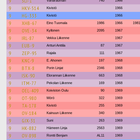
9
SLI-1
Vähärauman
740
1966
9
HKV-514
Kivistö
1966
9
HG-333
Kivistö
1966
9
XHB-67
Eino Tuomala
1986
1966
198
9
OVE-34
Kyllonen
2095
1967
9
IRL-87
Vekka Liikenne
1967
9
EUB-9
Artturi Anttila
87
1967
9
ZEP-95
Rajala
111
1967
9
KNC-9
E. Ahonen
197
1968
9
BTX-8
Porin Linjat
2346
1968
9
ISK-90
Elorannan Liikenne
663
1968
9
ITM-77
Pekolan Liikenne
169
1968
9
OEL-409
Koiviston Oulu
90
1969
9
OT-980
Mörö
322
1969
9
TA-178
Kivistö
255
1969
9
OV-184
Kainuun Liikenne
340
1969
9
GJX-31
Suni
263
1969
9
HK-882
Hämeen Linja
2563
1969
9
OV-898
Rontti Benjam
AL11
1969