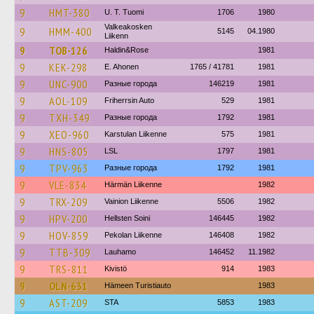
9
HMT-380
U. T. Tuomi
1706
1980
Valkeakosken
9
HMM-400
5145
04.1980
Liikenn
9
TOB-126
Haldin&Rose
1981
9
KEK-298
E. Ahonen
1765 / 41781
1981
9
UNC-900
Разные города
146219
1981
9
AOL-109
Friherrsin Auto
529
1981
9
TXH-349
Разные города
1792
1981
9
XEO-960
Karstulan Liikenne
575
1981
9
HNS-805
LSL
1797
1981
9
TPV-963
Разные города
1792
1981
9
VLE-834
Härmän Liikenne
1982
9
TRX-209
Vainion Liikenne
5506
1982
9
HPV-200
Hellsten Soini
146445
1982
9
HOV-859
Pekolan Liikenne
146408
1982
9
TTB-309
Lauhamo
146452
11.1982
9
TRS-811
Kivistö
914
1983
9
OLN-631
Hämeen Turistiauto
1983
9
AST-209
STA
5853
1983