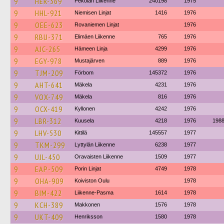
9
HER-369
Pekolan Liikenne
240198
1975
9
HHL-921
Niemisen Linjat
1416
1976
9
OEE-623
Rovaniemen Linjat
1976
9
RBU-371
Elimäen Liikenne
765
1976
9
AJC-265
Hämeen Linja
4299
1976
9
EGY-978
Mustajärven
889
1976
9
TJM-209
Förbom
145372
1976
9
AHT-641
Mäkela
4231
1976
9
VOX-749
Mäkela
816
1976
9
OCX-419
Kyllonen
4242
1976
9
LBR-312
Kuusela
4218
1976
198
9
LHV-530
Kittilä
145557
1977
9
TKM-299
Lyttylän Liikenne
6238
1977
9
UJL-450
Oravaisten Liikenne
1509
1977
9
EAP-509
Porin Linjat
4749
1978
9
OHA-909
Koiviston Oulu
1978
9
BIM-422
Liikenne-Pasma
1614
1978
9
KCH-389
Makkonen
1576
1978
9
UKT-409
Henriksson
1580
1978