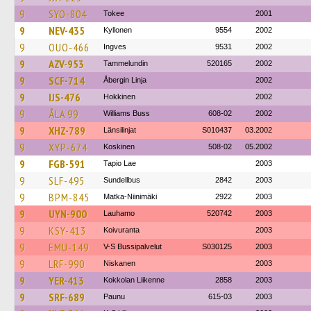
9
SYO-804
Tokee
2001
9
NEV-435
Kyllonen
9554
2002
9
OUO-466
Ingves
9531
2002
9
AZV-953
Tammelundin
520165
2002
9
SCF-714
Åbergin Linja
2002
9
IJS-476
Hokkinen
2002
9
ÅLA 99
Williams Buss
608-02
2002
9
XHZ-789
Länsilinjat
S010437
03.2002
9
XYP-674
Koskinen
508-02
05.2002
9
FGB-591
Tapio Lae
2003
9
SLF-495
Sundellbus
2842
2003
9
BPM-845
Matka-Niinimäki
2922
2003
9
UYN-900
Lauhamo
520742
2003
9
KSY-413
Koivuranta
2003
9
EMU-149
V-S Bussipalvelut
S030125
2003
9
LRF-990
Niskanen
2003
9
YER-413
Kokkolan Liikenne
2858
2003
9
SRF-689
Paunu
615-03
2003