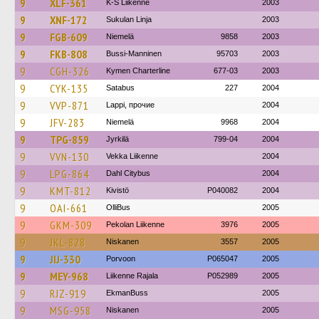
9
XLF-361
K-S Liikenne
2003
9
XNF-172
Sukulan Linja
2003
9
FGB-609
Niemelä
9858
2003
9
FKB-808
Bussi-Manninen
95703
2003
9
CGH-326
Kymen Charterline
677-03
2003
9
CYK-135
Satabus
227
2004
9
VVP-871
Lappi, прочие
2004
9
JFV-283
Niemelä
9968
2004
9
TPG-859
Jyrkilä
799-04
2004
9
VVN-130
Vekka Liikenne
2004
9
LPG-864
Dahl Citybus
2004
9
KMT-812
Kivistö
P040082
2004
9
OAI-661
OlliBus
2005
9
GKM-309
Pekolan Liikenne
3976
2005
9
JKL-828
Niskanen
3557
2005
9
JIJ-330
Porvoon
P065047
2005
9
MEY-968
Liikenne Rajala
P052989
2005
9
RJZ-919
EkmanBuss
2005
9
MSG-958
Niskanen
2005