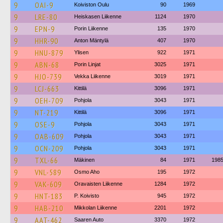
9
OAI-9
Koiviston Oulu
90
1969
9
LRE-80
Heiskasen Liikenne
1124
1970
9
EPN-9
Porin Liikenne
135
1970
9
HHR-90
Anton Mäntylä
407
1970
9
HNU-879
Ylisen
922
1971
9
ABN-68
Porin Linjat
3025
1971
9
HJO-739
Vekka Liikenne
3019
1971
9
LCJ-663
Kittilä
3096
1971
9
OEH-709
Pohjola
3043
1971
9
NT-219
Kittilä
3096
1971
9
OSE-9
Pohjola
3043
1971
9
OAB-609
Pohjola
3043
1971
9
OCN-209
Pohjola
3043
1971
9
TXL-66
Mäkinen
84
1971
198
9
VNL-589
Osmo Aho
195
1972
9
VAK-609
Oravaisten Liikenne
1284
1972
9
HNT-183
P. Koivisto
945
1972
9
HAB-210
Mikkolan Liikenne
2201
1972
9
AAT-462
Saaren Auto
3370
1972