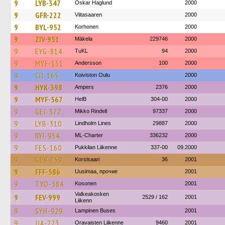
9
LYB-347
Oskar Haglund
2000
9
GFR-222
Viitasaaren
2000
9
BYL-952
Korhonen
2000
9
ZIV-951
Mäkela
229746
2000
9
EYG-814
TuKL
94
2000
9
MYF-151
Andersson
100
2000
9
CIJ-165
Koiviston Oulu
2000
9
HYK-398
Ampers
2376
2000
9
MYF-567
HelB
304-00
2000
9
GEJ-372
Mikko Rindell
97337
2000
9
LYB-310
Lindholm Lines
29887
2000
9
RYI-954
ML-Charter
336232
2000
9
FES-160
Pukkilan Liikenne
337-00
09.2000
9
GEV-759
Korsisaari
36
2001
9
FFF-586
Uusimaa, прочие
2001
9
TYO-584
Kosonen
2001
Valkeakosken
9
FEV-999
2529 / 162
2001
Liikenn
9
SYH-929
Lampinen Buses
2001
9
JJA-223
Oravaisten Liikenne
9460
2001