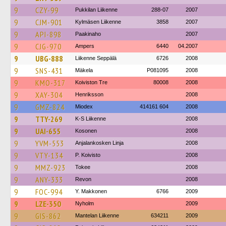
9
CZY-99
Pukkilan Liikenne
288-07
2007
9
CJM-901
Kylmäsen Liikenne
3858
2007
9
API-898
Paakinaho
2007
9
CJG-970
Ampers
6440
04.2007
9
UBG-888
Liikenne Seppälä
6726
2008
9
SNS-431
Mäkela
P081095
2008
9
KMO-317
Koiviston Tre
80008
2008
9
XAY-304
Henriksson
2008
9
GMZ-824
Miodex
414161 604
2008
9
TTY-269
K-S Liikenne
2008
9
UAI-655
Kosonen
2008
9
YVM-553
Anjalankosken Linja
2008
9
VTY-134
P. Koivisto
2008
9
MMZ-923
Tokee
2008
9
ANY-333
Revon
2008
9
FOC-994
Y. Makkonen
6766
2009
9
LZE-350
Nyholm
2009
9
GIS-862
Mantelan Liikenne
634211
2009