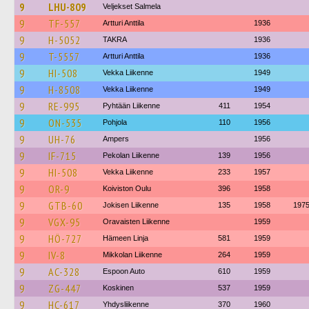
9
LHU-809
Veljekset Salmela
9
TF-557
Artturi Anttila
1936
9
H-5052
TAKRA
1936
9
T-5557
Artturi Anttila
1936
9
HI-508
Vekka Liikenne
1949
9
H-8508
Vekka Liikenne
1949
9
RE-995
Pyhtään Liikenne
411
1954
9
ON-535
Pohjola
110
1956
9
UH-76
Ampers
1956
9
IF-715
Pekolan Liikenne
139
1956
9
HI-508
Vekka Liikenne
233
1957
9
OR-9
Koiviston Oulu
396
1958
9
GTB-60
Jokisen Liikenne
135
1958
197
9
VGX-95
Oravaisten Liikenne
1959
9
HÖ-727
Hämeen Linja
581
1959
9
IV-8
Mikkolan Liikenne
264
1959
9
AC-328
Espoon Auto
610
1959
9
ZG-447
Koskinen
537
1959
9
HC-617
Yhdysliikenne
370
1960