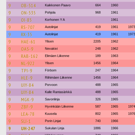
9
OB-514
Kaikkonen Paavo
664
1960
9
ON-535
Pohjola
968
1961
9
OI-85
Korhonen Y A
1961
9
RS-707
Autolinjat
419
1961
197
9
RX-35
Autolinjat
419
1961
197
9
HAE-61
Ylisen
2205
1962
9
OAS-9
Nevakivi
248
1962
9
RAB-162
Elimäen Liikenne
189
1963
9
NL-922
Ylisen
1456
1964
9
TPI-9
Förbom
247
1964
9
HLE-9
Riihimäen Liikenne
1456
1964
9
UIY-84
Porvoon
488
1965
9
UIY-84
Kalle Rantasärkkä
488
1965
9
MGK-9
Savonlinja
326
1965
9
ZBF-9
Hyvinkään Liikenne
587
1965
197
9
LEA-78
Kuusela
802
1965
197
9
SLI-1
Porin Linjat
740
1966
9
UH-247
Sukulan Linja
1886
1966