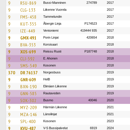
9
RSU-869
Bussi-Manninen
274789
2017
9
CLG-133
Liikenne Vuorela
2017
9
FMS-458
Tammelundin
2017
9
KUT-355
Åbergin Linja
P174523
2017
9
IZE-449
Ventoniemi
419444 935
2017
9
GMX-491
Porin Linjat
420654
2018
9
BVA-353
Korsisaari
2018
9
XOS-699
Reissu Ruoti
P187748
2018
9
CLJ-592
E. Ahonen
2018
9
SMS-549
Kosonen
2018
370
DR 76137
Norgesbuss
2019
9
GNR-609
HelB
2019
9
BXN-190
Elimäen Liikenne
2019
9
GNN-585
Rautaveden
2019
9
SOK-302
Busmo
40046
2020
9
MYZ-209
Härmän Liikenne
2021
9
MZA-146
Länsilinjat
2021
9
SPL-400
Kosonen
2023
9
KVU-487
V-S Bussipalvelut
6919
2024