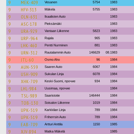
9
MEK-409
Vesanen
5754
1983
9
HFV-313
Mäkela
5755
1983
9
OLN-631
Ikaalisten Auto
1983
9
ASC-178
Pieksämäki
1983
9
URA-929
Vantaan Liikenne
5823
1983
9
URP-964
Rajala
965
1983
9
LHK-460
Pentti Nurminen
881
1983
9
URN-312
Rautalammin Auto
146629
08.1983
9
JTL-60
Osmo Aho
96
1984
9
AUN-559
Saaren Auto
6067
1984
9
USH-909
Sukulan Linja
6078
1984
9
XHK-709
Keski-Suomi, прочие
934
1984
9
LHL-984
Uusimaa, прочие
1984
9
TSL-989
Saaristotie
146444
1984
9
TOB-130
Soisalon Liikenne
1019
1984
9
UPK-519
Karkkilan Linja
789
1984
9
UPK-519
Friherrsin Auto
789
1984
9
EAB-709
Artturi Anttila
1150
1985
9
XJV-894
Matka Mäkelä
1985