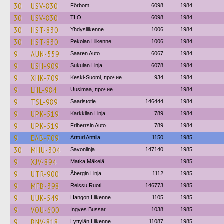
30
USV-830
Förbom
6098
1984
30
USV-830
TLO
6098
1984
30
HST-830
Yhdysliikenne
1006
1984
30
HST-830
Pekolan Liikenne
1006
1984
9
AUN-559
Saaren Auto
6067
1984
9
USH-909
Sukulan Linja
6078
1984
9
XHK-709
Keski-Suomi, прочие
934
1984
9
LHL-984
Uusimaa, прочие
1984
9
TSL-989
Saaristotie
146444
1984
9
UPK-519
Karkkilan Linja
789
1984
9
UPK-519
Friherrsin Auto
789
1984
9
EAB-709
Artturi Anttila
1150
1985
30
MHU-304
Savonlinja
147140
1985
9
XJV-894
Matka Mäkelä
1985
9
UTR-900
Åbergin Linja
1112
1985
9
MFB-398
Reissu Ruoti
146773
1985
9
UUK-549
Hangon Liikenne
1105
1985
9
VOU-600
Ingves Bussar
1038
1985
9
BNV-818
Lyttylän Liikenne
11087
1985