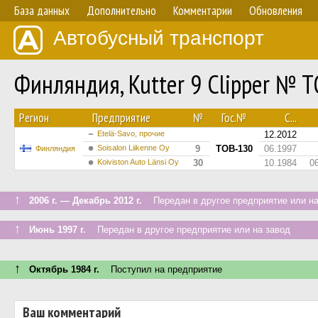
База данных
Дополнительно
Комментарии
Обновления
Автобусный транспорт
Финляндия, Kutter 9 Clipper № 
Регион
Предприятие
№
Гос.№
С...
Etelä-Savo, прочие
12.2012
Soisalon Liikenne Oy
9
TOB-130
06.1997
Финляндия
Koiviston Auto Länsi Oy
30
10.1984
0
↑
2006 г. — Декабрь 2012 г.
Передан в другое предприятие или на
↑
Июнь 1997 г.
Передан в другое предприятие или на завод
↑
Октябрь 1984 г.
Поступил на предприятие
Ваш комментарий