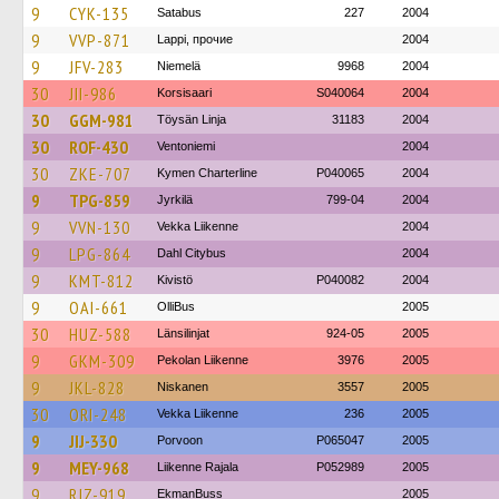
9
CYK-135
Satabus
227
2004
9
VVP-871
Lappi, прочие
2004
9
JFV-283
Niemelä
9968
2004
30
JII-986
Korsisaari
S040064
2004
30
GGM-981
Töysän Linja
31183
2004
30
ROF-430
Ventoniemi
2004
30
ZKE-707
Kymen Charterline
P040065
2004
9
TPG-859
Jyrkilä
799-04
2004
9
VVN-130
Vekka Liikenne
2004
9
LPG-864
Dahl Citybus
2004
9
KMT-812
Kivistö
P040082
2004
9
OAI-661
OlliBus
2005
30
HUZ-588
Länsilinjat
924-05
2005
9
GKM-309
Pekolan Liikenne
3976
2005
9
JKL-828
Niskanen
3557
2005
30
ORI-248
Vekka Liikenne
236
2005
9
JIJ-330
Porvoon
P065047
2005
9
MEY-968
Liikenne Rajala
P052989
2005
9
RJZ-919
EkmanBuss
2005