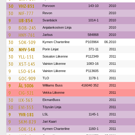
30
VHZ-851
Porvoon
143-10
2010
30
NIF-777
Revon
2010
9
IJB-854
Svanbäck
1014-1
2010
9
BOB-245
Anjalankosken Linja
2010
9
HNY-761
Jarbus
584868
2010
30
SOK-509
Kymen Charterline
P103964
06.2010
30
NHV-348
Porin Linjat
371-11
2011
30
YLL-151
Soisalon Liikenne
P112349
2011
30
XST-145
Vainion Liikenne
1083-16
2011
9
LSO-654
Vainion Liikenne
P113605
2011
9
GOC-909
TLO
1178-1
2011
9
ÅL 5006
Williams Buss
416040 352
2011
9
CIG-321
Vekka Liikenne
2011
30
IJX-363
EkmanBuss
2011
30
EVI-353
Töysän Linja
2011
9
YVR-181
LSL
1145-1
2011
9
SKM-829
Jari Kaari
2011
9
SOK-514
Kymen Charterline
1160-1
2011