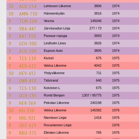
30
ACU-254
Lehtosen Liikenne
3806
1974
30
AMN-730
Hämeenkylän
3816
1974
9
TCM-109
Vesma
145046
1974
9
VBA-447
Järviseudun Linja
277 / 73
1974
9
RAT-350
Разные города
3693
1974
9
UCH-300
Lindholm Lines
3826
1974
9
ACU-209
Espoon Auto
3805
1974
9
TCS-130
Kivistö
675
1975
9
AEX-622
Vekka Liikenne
4042
1975
30
HEV-432
Yhdysliikenne
711
1975
9
UNR-459
Tidstrand
640
1975
9
TCS-130
Koiviston L
675
1975
9
OCH-195
Rontti Benjam
1307 / 95775
1975
9
HER-369
Pekolan Liikenne
240198
1975
30
HJJ-330
Vekka Liikenne
145392
1976
9
HHL-921
Niemisen Linjat
1416
1976
9
OEE-623
Rovaniemen Linjat
1976
9
RBU-371
Elimäen Liikenne
765
1976