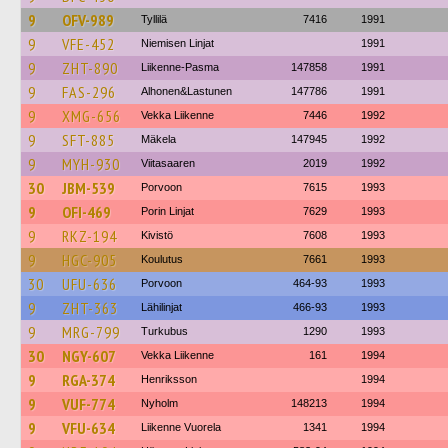
9
OFV-989
Tyllilä
7416
1991
9
VFE-452
Niemisen Linjat
1991
9
ZHT-890
Liikenne-Pasma
147858
1991
9
FAS-296
Alhonen&Lastunen
147786
1991
9
XMG-656
Vekka Liikenne
7446
1992
9
SFT-885
Mäkela
147945
1992
9
MYH-930
Viitasaaren
2019
1992
30
JBM-539
Porvoon
7615
1993
9
OFI-469
Porin Linjat
7629
1993
9
RKZ-194
Kivistö
7608
1993
9
HGC-905
Koulutus
7661
1993
30
UFU-636
Porvoon
464-93
1993
9
ZHT-363
Lähilinjat
466-93
1993
9
MRG-799
Turkubus
1290
1993
30
NGY-607
Vekka Liikenne
161
1994
9
RGA-374
Henriksson
1994
9
VUF-774
Nyholm
148213
1994
9
VFU-634
Liikenne Vuorela
1341
1994