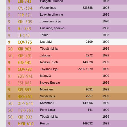
9
LIB-743
Hangon Liikenne
1998
9
XYJ-384
Westerlines
833688
1998
9
FCR-671
Lyttylän Liikenne
1998
9
XIH-609
Joensuun Linja
1998
9
JCJ-849
Uusimaa, прочие
1998
9
IIJ-176
Tokee
1998
9
CCV-773
Nevakivi
2109
1999
30
XIB-902
Töysän Linja
1999
30
XIB-791
Jalobus
2272
1999
9
EIS-441
Reissu Ruoti
148928
1999
9
CCV-782
Töysän Linja
2206 / 279
1999
9
YBV-941
Mäntylä
1999
9
SSI-887
Ingves Bussar
1999
9
BPI-597
Muurinen
9031
1999
9
HEY-351
Sundellbus
2257
1999
30
OIP-674
Koiviston L
149006
1999
30
TSK-865
Porin Linjat
141
1999
30
XIB-902
Töysän Linja
1999
9
MYB-610
Revon
149032
1999