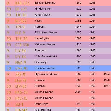
9
RAB-162
Elimäen Liikenne
189
1963
30
UE-127
Hj. Holmstrom
219
1963
30
TJC-30
Artturi Anttila
232
1963
9
NL-922
Ylisen
1456
1964
9
TPI-9
Förbom
247
1964
9
HLE-9
Riihimäen Liikenne
1456
1964
30
TAS-30
Lauttakylän
1695
1965
30
OER-530
Kainuun Liikenne
228
1965
9
UIY-84
Porvoon
488
1965
9
UIY-84
Kalle Rantasärkkä
488
1965
9
MGK-9
Savonlinja
326
1965
30
OMZ-91
Kainuun Liikenne
228
1965
9
ZBF-9
Hyvinkään Liikenne
587
1965
1974
9
LEA-78
Kuusela
802
1965
1976
30
LFP-63
Kuusela
836
1965
1977
30
HAG-30
Vekka Liikenne
2208
1966
30
HAS-31
Vekka Liikenne
1966
9
SLI-1
Porin Linjat
740
1966
9
UH-247
Sukulan Linja
1886
1966