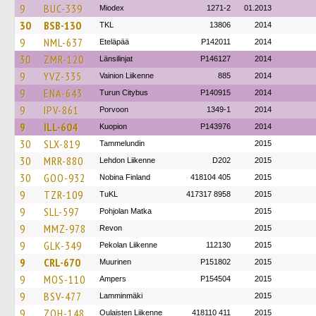
9
BUC-339
Miodex
1271-2
01.2013
30
BSB-130
TKL
13806
2014
9
NML-637
Eteläpää
P142011
2014
30
ZMR-120
Länsilinjat
P146127
2014
9
YVZ-335
Vainion Liikenne
885
2014
9
ENA-643
Turun Citybus
P140915
2014
9
IPV-861
Porvoon
1349-1
2014
9
ILL-604
Kuopion
P143976
2014
30
SLX-819
Tammelundin
2015
30
MRR-880
Lehdon Liikenne
D202
2015
30
GOO-932
Nobina Finland
418104 405
2015
9
TZR-109
TuKL
417317 8958
2015
9
SLL-597
Pohjolan Matka
2015
9
MMZ-978
Revon
2015
9
GLK-349
Pekolan Liikenne
112130
2015
9
CRL-670
Muurinen
P151802
2015
9
MOS-110
Ampers
P154504
2015
9
BSV-477
Lamminmäki
2015
9
ZOH-148
Oulaisten Liikenne
418110 411
2015