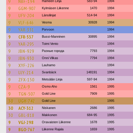
9
NBF-194
Hämeen Linja
583-94
1994
9
GGM-907
Kylmäsen Liikenne
1470
1994
9
UFV-204
Länsilinjat
514-94
1994
9
VLF-646
Vesma
30928
1994
9
YAR-331
Porvoon
1994
9
CFR-537
Bussi-Manninen
30895
1994
9
YAR-295
Toimi Vento
1994
9
JBN-929
Разные города
7793
1994
9
JBN-930
Onni Vilkas
7794
1994
9
XYF-226
Lauhamo
1994
9
UJY-214
Svanbäck
148191
1994
9
ZFX-150
Metsälän Linja
597-94
1994
9
CZA-9
Osmo Aho
1561
1995
9
TGN-507
Gold Line
7909
1995
30
UGH-742
Gold Line
1995
30
ACY-312
Niskanen
2686
1995
30
GBL-818
Makkonen
684-95
1995
9
VGJ-298
Oravaisten Liikenne
1678
1995
9
BGO-767
Liikenne Rajala
1659
1995