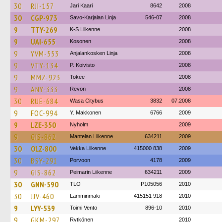
30
RJI-157
Jari Kaari
8642
2008
30
CGP-973
Savo-Karjalan Linja
546-07
2008
9
TTY-269
K-S Liikenne
2008
9
UAI-655
Kosonen
2008
9
YVM-553
Anjalankosken Linja
2008
9
VTY-134
P. Koivisto
2008
9
MMZ-923
Tokee
2008
9
ANY-333
Revon
2008
30
RUE-684
Wasa Citybus
3832
07.2008
9
FOC-994
Y. Makkonen
6766
2009
9
LZE-350
Nyholm
2009
9
GIS-862
Mantelan Liikenne
634211
2009
30
OLZ-800
Vekka Liikenne
415000 838
2009
30
BSY-291
Porvoon
4178
2009
9
GIS-862
Peimarin Liikenne
634211
2009
30
GNN-590
TLO
P105056
2010
30
JJV-460
Lamminmäki
415151 918
2010
9
LYY-539
Toimi Vento
896-10
2010
9
GKM-297
Rytkönen
2010