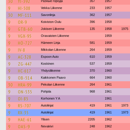
30
YI-392
Разные города
357
1957
9
HI-508
Vekka Liikenne
233
1957
30
MF-111
Savonlinja
362
1957
9
OR-9
Koiviston Oulu
396
1958
9
GTB-60
Jokisen Liikenne
135
1958
1975
9
VGX-95
Oravaisten Liikenne
1959
9
HÖ-727
Hämeen Linja
581
1959
9
IV-8
Mikkolan Liikenne
264
1959
9
AC-328
Espoon Auto
610
1959
9
ZG-447
Koskinen
537
1959
9
HC-617
Yhdysliikenne
370
1960
9
OB-514
Kaikkonen Paavo
664
1960
30
HRA-99
Pekolan Liikenne
264
1961
9
ON-535
Pohjola
968
1961
9
OI-85
Korhonen Y A
1961
9
RS-707
Autolinjat
419
1961
1973
9
RX-35
Autolinjat
419
1961
1973
9
HAE-61
Ylisen
2205
1962
9
OAS-9
Nevakivi
248
1962