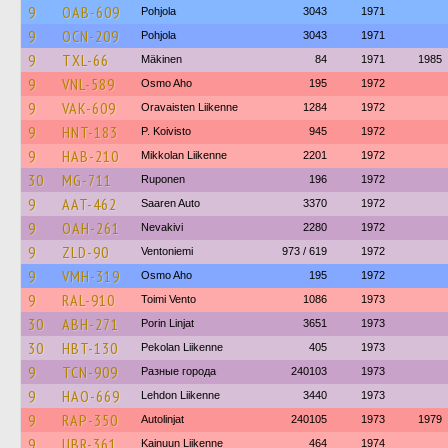
9
OAB-609
Pohjola
3043
1971
9
OCN-209
Pohjola
3043
1971
9
TXL-66
Mäkinen
84
1971
1985
9
VNL-589
Osmo Aho
195
1972
9
VAK-609
Oravaisten Liikenne
1284
1972
9
HNT-183
P. Koivisto
945
1972
9
HAB-210
Mikkolan Liikenne
2201
1972
30
MG-711
Ruponen
196
1972
9
AAT-462
Saaren Auto
3370
1972
9
OAH-261
Nevakivi
2280
1972
9
ZLD-90
Ventoniemi
973 / 619
1972
9
VMH-319
Osmo Aho
195
1972
9
RAL-910
Toimi Vento
1086
1973
30
ABH-271
Porin Linjat
3651
1973
30
HBT-130
Pekolan Liikenne
405
1973
9
TCN-909
Разные города
240103
1973
9
HAO-669
Lehdon Liikenne
3440
1973
9
RAP-350
Autolinjat
240105
1973
1979
9
UBR-361
Kainuun Liikenne
464
1974