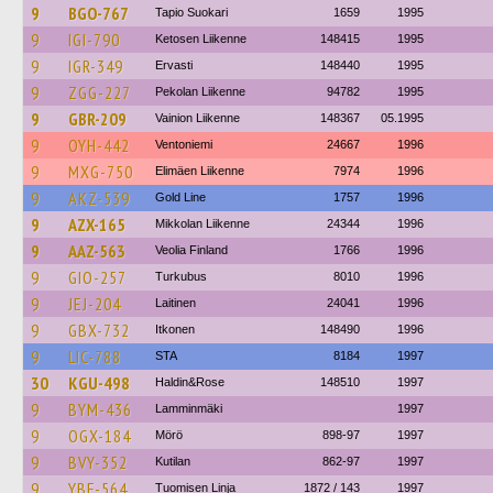
9
BGO-767
Tapio Suokari
1659
1995
9
IGI-790
Ketosen Liikenne
148415
1995
9
IGR-349
Ervasti
148440
1995
9
ZGG-227
Pekolan Liikenne
94782
1995
9
GBR-209
Vainion Liikenne
148367
05.1995
9
OYH-442
Ventoniemi
24667
1996
9
MXG-750
Elimäen Liikenne
7974
1996
9
AKZ-539
Gold Line
1757
1996
9
AZX-165
Mikkolan Liikenne
24344
1996
9
AAZ-563
Veolia Finland
1766
1996
9
GIO-257
Turkubus
8010
1996
9
JEJ-204
Laitinen
24041
1996
9
GBX-732
Itkonen
148490
1996
9
LIC-788
STA
8184
1997
30
KGU-498
Haldin&Rose
148510
1997
9
BYM-436
Lamminmäki
1997
9
OGX-184
Mörö
898-97
1997
9
BVY-352
Kutilan
862-97
1997
9
YBF-564
Tuomisen Linja
1872 / 143
1997