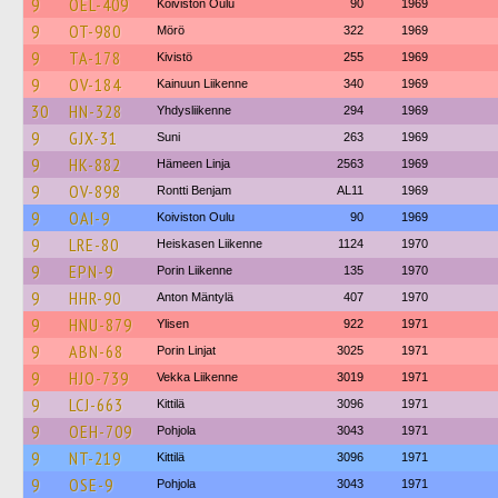
9
OEL-409
Koiviston Oulu
90
1969
9
OT-980
Mörö
322
1969
9
TA-178
Kivistö
255
1969
9
OV-184
Kainuun Liikenne
340
1969
30
HN-328
Yhdysliikenne
294
1969
9
GJX-31
Suni
263
1969
9
HK-882
Hämeen Linja
2563
1969
9
OV-898
Rontti Benjam
AL11
1969
9
OAI-9
Koiviston Oulu
90
1969
9
LRE-80
Heiskasen Liikenne
1124
1970
9
EPN-9
Porin Liikenne
135
1970
9
HHR-90
Anton Mäntylä
407
1970
9
HNU-879
Ylisen
922
1971
9
ABN-68
Porin Linjat
3025
1971
9
HJO-739
Vekka Liikenne
3019
1971
9
LCJ-663
Kittilä
3096
1971
9
OEH-709
Pohjola
3043
1971
9
NT-219
Kittilä
3096
1971
9
OSE-9
Pohjola
3043
1971