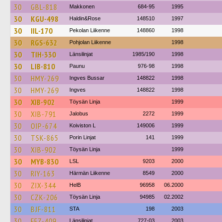
30
GBL-818
Makkonen
684-95
1995
30
KGU-498
Haldin&Rose
148510
1997
30
IIL-170
Pekolan Liikenne
148860
1998
30
RGS-632
Pohjolan Liikenne
1998
30
TIH-330
Länsilinjat
1985/190
1998
30
LIB-810
Paunu
976-98
1998
30
HMY-269
Ingves Bussar
148822
1998
30
HMY-269
Ingves
148822
1998
30
XIB-902
Töysän Linja
1999
30
XIB-791
Jalobus
2272
1999
30
OIP-674
Koiviston L
149006
1999
30
TSK-865
Porin Linjat
141
1999
30
XIB-902
Töysän Linja
1999
30
MYB-830
LSL
9203
2000
30
RIY-163
Härmän Liikenne
8549
2000
30
ZIX-344
HelB
96958
06.2000
30
CZK-206
Töysän Linja
94985
02.2002
30
BJF-811
STA
198
2003
30
FFZ-409
Länsilinjat
727-03
2003