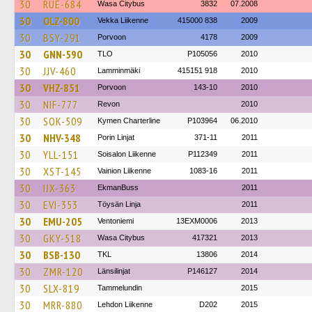
30
RUE-684
Wasa Citybus
3832
07.2008
30
OLZ-800
Vekka Liikenne
415000 838
2009
30
BSY-291
Porvoon
4178
2009
30
GNN-590
TLO
P105056
2010
30
JJV-460
Lamminmäki
415151 918
2010
30
VHZ-851
Porvoon
143-10
2010
30
NIF-777
Revon
2010
30
SOK-509
Kymen Charterline
P103964
06.2010
30
NHV-348
Porin Linjat
371-11
2011
30
YLL-151
Soisalon Liikenne
P112349
2011
30
XST-145
Vainion Liikenne
1083-16
2011
30
IJX-363
EkmanBuss
2011
30
EVI-353
Töysän Linja
2011
30
EMU-205
Ventoniemi
13EXM0006
2013
30
GKY-518
Wasa Citybus
417321
2013
30
BSB-130
TKL
13806
2014
30
ZMR-120
Länsilinjat
P146127
2014
30
SLX-819
Tammelundin
2015
30
MRR-880
Lehdon Liikenne
D202
2015