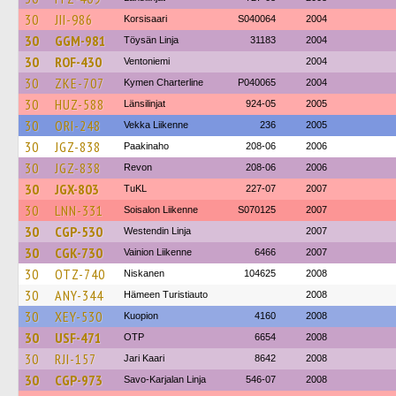
30
JII-986
Korsisaari
S040064
2004
30
GGM-981
Töysän Linja
31183
2004
30
ROF-430
Ventoniemi
2004
30
ZKE-707
Kymen Charterline
P040065
2004
30
HUZ-588
Länsilinjat
924-05
2005
30
ORI-248
Vekka Liikenne
236
2005
30
JGZ-838
Paakinaho
208-06
2006
30
JGZ-838
Revon
208-06
2006
30
JGX-803
TuKL
227-07
2007
30
LNN-331
Soisalon Liikenne
S070125
2007
30
CGP-530
Westendin Linja
2007
30
CGK-730
Vainion Liikenne
6466
2007
30
OTZ-740
Niskanen
104625
2008
30
ANY-344
Hämeen Turistiauto
2008
30
XEY-530
Kuopion
4160
2008
30
USF-471
OTP
6654
2008
30
RJI-157
Jari Kaari
8642
2008
30
CGP-973
Savo-Karjalan Linja
546-07
2008