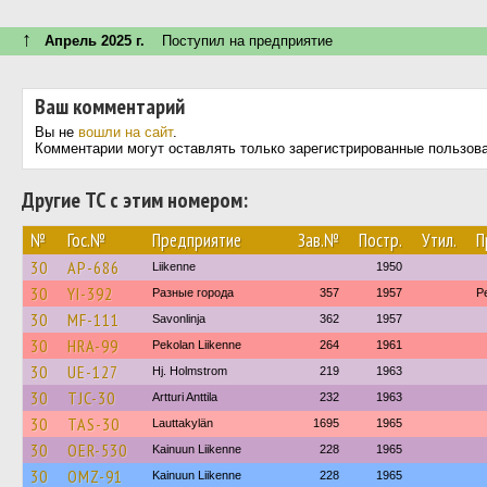
↑
Апрель 2025 г.
Поступил на предприятие
Ваш комментарий
Вы не
вошли на сайт
.
Комментарии могут оставлять только зарегистрированные пользов
Другие ТС с этим номером:
№
Гос.№
Предприятие
Зав.№
Постр.
Утил.
П
30
AP-686
Liikenne
1950
30
YI-392
Разные города
357
1957
P
30
MF-111
Savonlinja
362
1957
30
HRA-99
Pekolan Liikenne
264
1961
30
UE-127
Hj. Holmstrom
219
1963
30
TJC-30
Artturi Anttila
232
1963
30
TAS-30
Lauttakylän
1695
1965
30
OER-530
Kainuun Liikenne
228
1965
30
OMZ-91
Kainuun Liikenne
228
1965