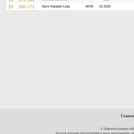
30
JOH-775
Savo-Karjalan Linja
6D45
10.2025
Главн
© Администрация сай
Использование фотографий и иных материалов, оп