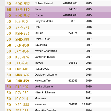
30
GOO-932
Nobina Finland
418104 405
2015
30
ZKM-330
Paunu
1437-3
2015
30
GOO-932
Revon
418104 405
2015
30
ICZ-930
Pohjolan Matka
8510
2016
30
ZKP-571
Dahl
2016
30
RSM-253
OlliBus
273074
2016
30
SMR-388
Reissu Ruoti
2017
30
JKM-830
Savonlinja
2017
30
JKM-836
Kymen Charterline
2017
30
KSU-876
Lampinen Buses
2017
30
JKX-630
Ingves
1664-1
2018
30
FNB-601
Rukatravels
2018
30
MNK-402
Oulaisten Liikenne
2018
30
CMR-459
Koiviston Tre
422049
2019
30
ETC-602
Vekka Liikenne
2019
30
ESV-930
Härmän Liikenne
2021
30
IOV-214
Muurinen
2021
30
XRP-888
Wasabus
501151
12.2022
30
SPR-288
Mennään Bussilla
2024