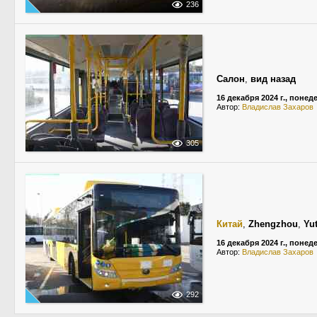
236
Салон
,
вид назад
16 декабря 2024 г., поне
Автор:
Владислав Захаров
305
Китай
,
Zhengzhou
,
Yu
16 декабря 2024 г., поне
Автор:
Владислав Захаров
292