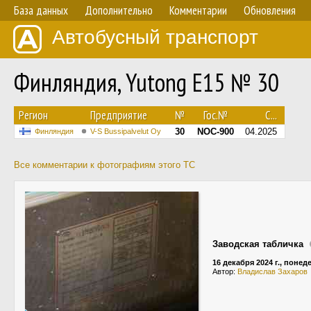
База данных
Дополнительно
Комментарии
Обновления
Автобусный транспорт
Финляндия, Yutong E15 № 30
Регион
Предприятие
№
Гос.№
С...
30
NOC-900
04.2025
Финляндия
V-S Bussipalvelut Oy
Все комментарии к фотографиям этого ТС
Заводская табличка
16 декабря 2024 г., поне
Автор:
Владислав Захаров