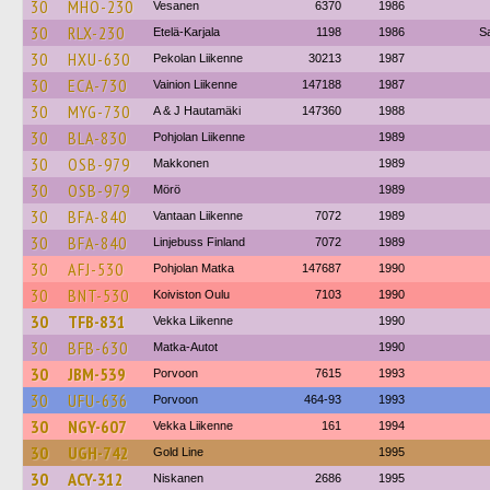
30
MHO-230
Vesanen
6370
1986
30
RLX-230
Etelä-Karjala
1198
1986
S
30
HXU-630
Pekolan Liikenne
30213
1987
30
ECA-730
Vainion Liikenne
147188
1987
30
MYG-730
A & J Hautamäki
147360
1988
30
BLA-830
Pohjolan Liikenne
1989
30
OSB-979
Makkonen
1989
30
OSB-979
Mörö
1989
30
BFA-840
Vantaan Liikenne
7072
1989
30
BFA-840
Linjebuss Finland
7072
1989
30
AFJ-530
Pohjolan Matka
147687
1990
30
BNT-530
Koiviston Oulu
7103
1990
30
TFB-831
Vekka Liikenne
1990
30
BFB-630
Matka-Autot
1990
30
JBM-539
Porvoon
7615
1993
30
UFU-636
Porvoon
464-93
1993
30
NGY-607
Vekka Liikenne
161
1994
30
UGH-742
Gold Line
1995
30
ACY-312
Niskanen
2686
1995