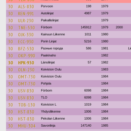
30
ALS-830
Porvoon
198
1979
30
REN-991
Autolinjat
4987
1979
30
ULR-230
Paikallislinjat
1979
30
TNE-530
Förbom
145912
1979
2000
30
OJK-330
Kainuun Liikenne
1011
1980
30
ECC-930
Porin Linjat
5216
1980
30
BFZ-530
Разные города
586
1981
Li
30
OKP-990
Paakinaho
1982
30
HPK-930
Länsilinjat
57
1982
30
OLN-230
Koiviston Oulu
1983
30
OMT-730
Koiviston Oulu
1984
30
OMT-730
Pohjola
1984
30
USV-830
Förbom
6098
1984
30
USV-830
TLO
6098
1984
30
TOB-130
Koiviston L
1019
1984
30
HST-830
Yhdysliikenne
1006
1984
30
HST-830
Pekolan Liikenne
1006
1984
30
MHU-304
Savonlinja
147140
1985