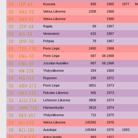
30
LFP-63
Kuusela
836
1965
1977
М
30
HAG-30
Vekka Liikenne
2208
1966
30
HAS-31
Vekka Liikenne
1966
30
ZEP-68
Rajala
99
1967
30
IKS-18
Ventoniemi
615
1967
30
OYP-30
Pohjola
78
1967
30
TPE-730
Porin Linjat
2450
1968
30
ENG-30
Porin Linjat
687
08.1968
30
ENG-30
Jussilan Autoliike
687
08.1968
30
HN-328
Yhdysliikenne
294
1969
30
MG-711
Ruponen
196
1972
30
ABH-271
Porin Linjat
3651
1973
30
HBT-130
Pekolan Liikenne
405
1973
30
ACU-254
Lehtosen Liikenne
3806
1974
30
AMN-730
Hämeenkylän
3816
1974
30
HEV-432
Yhdysliikenne
711
1975
30
HJJ-330
Vekka Liikenne
145392
1976
30
RCJ-201
Autolinjat
145464
1976
1993
30
TLN-830
Artturi Anttila
993
1977