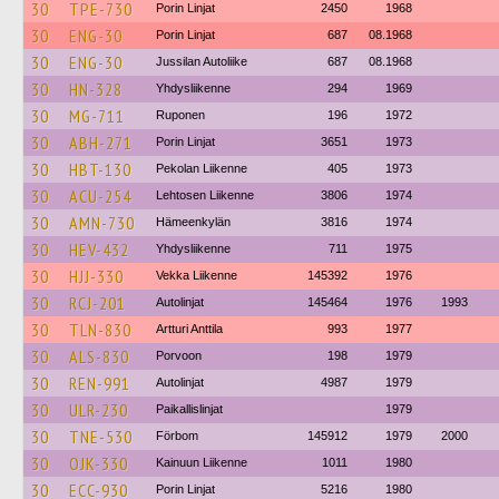
30
TPE-730
Porin Linjat
2450
1968
30
ENG-30
Porin Linjat
687
08.1968
30
ENG-30
Jussilan Autoliike
687
08.1968
30
HN-328
Yhdysliikenne
294
1969
30
MG-711
Ruponen
196
1972
30
ABH-271
Porin Linjat
3651
1973
30
HBT-130
Pekolan Liikenne
405
1973
30
ACU-254
Lehtosen Liikenne
3806
1974
30
AMN-730
Hämeenkylän
3816
1974
30
HEV-432
Yhdysliikenne
711
1975
30
HJJ-330
Vekka Liikenne
145392
1976
30
RCJ-201
Autolinjat
145464
1976
1993
30
TLN-830
Artturi Anttila
993
1977
30
ALS-830
Porvoon
198
1979
30
REN-991
Autolinjat
4987
1979
30
ULR-230
Paikallislinjat
1979
30
TNE-530
Förbom
145912
1979
2000
30
OJK-330
Kainuun Liikenne
1011
1980
30
ECC-930
Porin Linjat
5216
1980