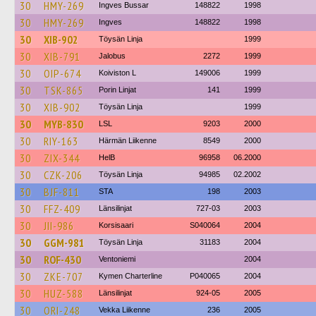
30
HMY-269
Ingves Bussar
148822
1998
30
HMY-269
Ingves
148822
1998
30
XIB-902
Töysän Linja
1999
30
XIB-791
Jalobus
2272
1999
30
OIP-674
Koiviston L
149006
1999
30
TSK-865
Porin Linjat
141
1999
30
XIB-902
Töysän Linja
1999
30
MYB-830
LSL
9203
2000
30
RIY-163
Härmän Liikenne
8549
2000
30
ZIX-344
HelB
96958
06.2000
30
CZK-206
Töysän Linja
94985
02.2002
30
BJF-811
STA
198
2003
30
FFZ-409
Länsilinjat
727-03
2003
30
JII-986
Korsisaari
S040064
2004
30
GGM-981
Töysän Linja
31183
2004
30
ROF-430
Ventoniemi
2004
30
ZKE-707
Kymen Charterline
P040065
2004
30
HUZ-588
Länsilinjat
924-05
2005
30
ORI-248
Vekka Liikenne
236
2005