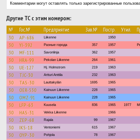
Комментарии могут оставлять только зарегистрированные пользов
Другие ТС с этим номером:
№
Гос.№
Предприятие
Зав.№
Постр.
Утил.
П
30
AP-686
Liikenne
1950
30
YI-392
Разные города
357
1957
P
30
MF-111
Savonlinja
362
1957
30
HRA-99
Pekolan Liikenne
264
1961
30
UE-127
Hj. Holmstrom
219
1963
30
TJC-30
Artturi Anttila
232
1963
30
TAS-30
Lauttakylän
1695
1965
30
OER-530
Kainuun Liikenne
228
1965
30
OMZ-91
Kainuun Liikenne
228
1965
30
LFP-63
Kuusela
836
1965
1977
М
30
HAS-31
Vekka Liikenne
1966
30
ZEP-68
Rajala
99
1967
30
IKS-18
Ventoniemi
615
1967
30
OYP-30
Pohjola
78
1967