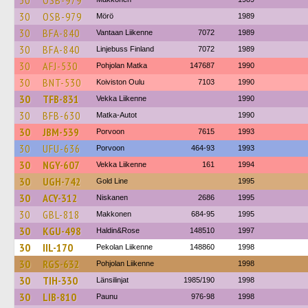
30
OSB-979
30
OSB-979
Mörö
1989
30
BFA-840
Vantaan Liikenne
7072
1989
30
BFA-840
Linjebuss Finland
7072
1989
30
AFJ-530
Pohjolan Matka
147687
1990
30
BNT-530
Koiviston Oulu
7103
1990
30
TFB-831
Vekka Liikenne
1990
30
BFB-630
Matka-Autot
1990
30
JBM-539
Porvoon
7615
1993
30
UFU-636
Porvoon
464-93
1993
30
NGY-607
Vekka Liikenne
161
1994
30
UGH-742
Gold Line
1995
30
ACY-312
Niskanen
2686
1995
30
GBL-818
Makkonen
684-95
1995
30
KGU-498
Haldin&Rose
148510
1997
30
IIL-170
Pekolan Liikenne
148860
1998
30
RGS-632
Pohjolan Liikenne
1998
30
TIH-330
Länsilinjat
1985/190
1998
30
LIB-810
Paunu
976-98
1998