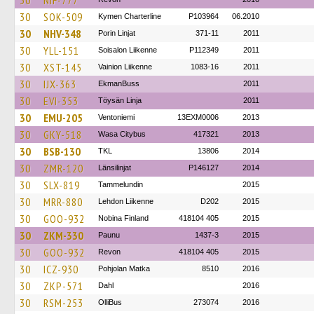
30
NIF-777
30
SOK-509
Kymen Charterline
P103964
06.2010
30
NHV-348
Porin Linjat
371-11
2011
30
YLL-151
Soisalon Liikenne
P112349
2011
30
XST-145
Vainion Liikenne
1083-16
2011
30
IJX-363
EkmanBuss
2011
30
EVI-353
Töysän Linja
2011
30
EMU-205
Ventoniemi
13EXM0006
2013
30
GKY-518
Wasa Citybus
417321
2013
30
BSB-130
TKL
13806
2014
30
ZMR-120
Länsilinjat
P146127
2014
30
SLX-819
Tammelundin
2015
30
MRR-880
Lehdon Liikenne
D202
2015
30
GOO-932
Nobina Finland
418104 405
2015
30
ZKM-330
Paunu
1437-3
2015
30
GOO-932
Revon
418104 405
2015
30
ICZ-930
Pohjolan Matka
8510
2016
30
ZKP-571
Dahl
2016
30
RSM-253
OlliBus
273074
2016