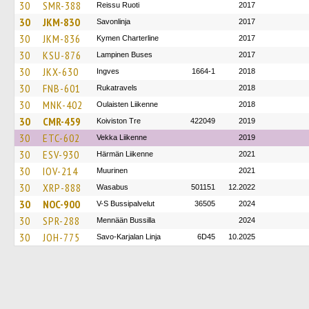
30
SMR-388
Reissu Ruoti
2017
30
JKM-830
Savonlinja
2017
30
JKM-836
Kymen Charterline
2017
30
KSU-876
Lampinen Buses
2017
30
JKX-630
Ingves
1664-1
2018
30
FNB-601
Rukatravels
2018
30
MNK-402
Oulaisten Liikenne
2018
30
CMR-459
Koiviston Tre
422049
2019
30
ETC-602
Vekka Liikenne
2019
30
ESV-930
Härmän Liikenne
2021
30
IOV-214
Muurinen
2021
30
XRP-888
Wasabus
501151
12.2022
30
NOC-900
V-S Bussipalvelut
36505
2024
30
SPR-288
Mennään Bussilla
2024
30
JOH-775
Savo-Karjalan Linja
6D45
10.2025