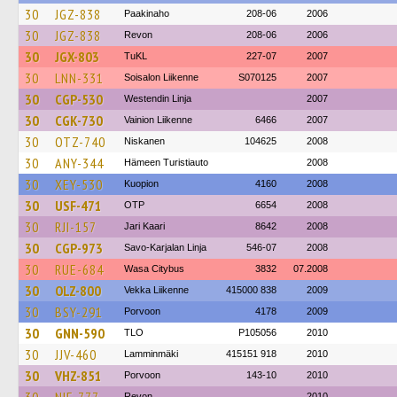
30
JGZ-838
Paakinaho
208-06
2006
30
JGZ-838
Revon
208-06
2006
30
JGX-803
TuKL
227-07
2007
30
LNN-331
Soisalon Liikenne
S070125
2007
30
CGP-530
Westendin Linja
2007
30
CGK-730
Vainion Liikenne
6466
2007
30
OTZ-740
Niskanen
104625
2008
30
ANY-344
Hämeen Turistiauto
2008
30
XEY-530
Kuopion
4160
2008
30
USF-471
OTP
6654
2008
30
RJI-157
Jari Kaari
8642
2008
30
CGP-973
Savo-Karjalan Linja
546-07
2008
30
RUE-684
Wasa Citybus
3832
07.2008
30
OLZ-800
Vekka Liikenne
415000 838
2009
30
BSY-291
Porvoon
4178
2009
30
GNN-590
TLO
P105056
2010
30
JJV-460
Lamminmäki
415151 918
2010
30
VHZ-851
Porvoon
143-10
2010
Revon
2010