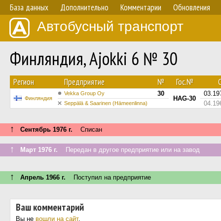
База данных
Дополнительно
Комментарии
Обновления
Автобусный транспорт
Финляндия, Ajokki 6 № 30
Регион
Предприятие
№
Гос.№
С
30
03.19
Vekka Group Oy
HAG-30
Финляндия
04.19
Seppälä & Saarinen (Hämeenlinna)
↑
Сентябрь 1976 г.
Списан
↑
Март 1976 г.
Передан в другое предприятие или на завод
↑
Апрель 1966 г.
Поступил на предприятие
Ваш комментарий
Вы не
вошли на сайт
.