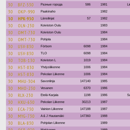
30
BFZ-530
Разные города
586
1981
Li
30
OKP-990
Paakinaho
1982
30
HPK-930
Länsilinjat
57
1982
30
OLN-230
Koiviston Oulu
1983
30
OMT-730
Koiviston Oulu
1984
30
OMT-730
Pohjola
1984
30
USV-830
Förbom
6098
1984
30
USV-830
TLO
6098
1984
30
TOB-130
Koiviston L
1019
1984
30
HST-830
Yhdysliikenne
1006
1984
30
HST-830
Pekolan Liikenne
1006
1984
30
MHU-304
Savonlinja
147140
1985
30
MHO-230
Vesanen
6370
1986
30
RLX-230
Etelä-Karjala
1198
1986
S
30
HXU-630
Pekolan Liikenne
30213
1987
30
ECA-730
Vainion Liikenne
147188
1987
30
MYG-730
A & J Hautamäki
147360
1988
30
BLA-830
Pohjolan Liikenne
1989
Makkonen
1989