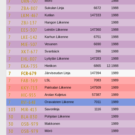
7
ORN-707
Mörö
1988
7
ZBA-807
Sukulan Linja
6672
1988
7
LKM-467
Kutilan
147333
1988
7
ZBJ-137
Hangon Liikenne
1988
7
EES-307
Leiniön Liikenne
147360
1988
7
LKE-142
Karhun Liikenne
6751
1988
7
MJE-507
Vesanen
6690
1988
7
XKT-677
Svanbäck
396
1988
7
EHL-807
Lyttylän Liikenne
147283
1988
7
EKA-735
Hietikon
6865
12.1988
7
FCR-679
Järviseudun Linja
147394
1989
7
FAB-369
LSL
7083
1989
7
KKY-713
Pakkalan Liikenne
147509
1989
7
HIC-955
Arolan Kuljetus
57387
1989
7
RVI-648
Oravaisten Liikenne
7011
1989
103
MJR-413
Savonlinja
1116
1989
30
BLA-830
Pohjolan Liikenne
1989
30
OSB-979
Makkonen
1989
30
OSB-979
Mörö
1989