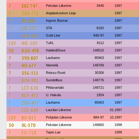
7
EXZ-747
Pekolan Liikenne
3445
1997
7
ZGS-771
Anjalankosken Linja
1997
7
IIJ-150
Ingves Bussar
1997
7
LIC-777
STA
8182
1997
7
GBV-824
Gold Line
840-97
1997
103
HIE-103
TuKL
8112
1997
30
KGU-498
Haldin&Rose
148510
1997
7
SYO-807
Lauhamo
85963
1997
7
HIJ-677
Niemelä
148769
1997
7
SSG-111
Reissu Ruoti
30306
1997
7
BPA-981
Sundellbus
148776
1997
7
LZZ-620
Pihlavamäki
148721
1997
7
RGY-452
U. Hakola
1954
1997
7
ZGS-677
Lauhamo
85963
1997
7
CCE-609
Laurilan Liikenne
01.1997
103
BII-815
Pohjolan Liikenne
884-97
10.1997
30
IIL-170
Pekolan Liikenne
148860
1998
7
EIJ-710
Tapio Lae
1998