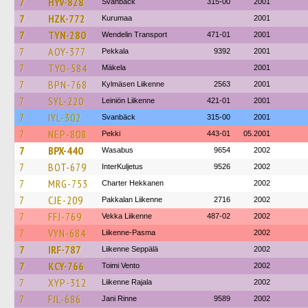
7
HYV-828
Svanbäck
315-00
2001
7
HZK-772
Kurumaa
2001
7
TYN-280
Wendelin Transport
471-01
2001
7
AOY-377
Pekkala
9392
2001
7
TYO-584
Mäkela
2001
7
BPN-768
Kylmäsen Liikenne
2563
2001
7
SYL-220
Leiniön Liikenne
421-01
2001
7
IYL-302
Svanbäck
315-00
2001
7
NEP-808
Pekki
443-01
05.2001
7
BPX-440
Wasabus
9654
2002
7
BOT-679
InterKuljetus
9526
2002
7
MRG-753
Charter Hekkanen
2002
7
CJE-209
Pakkalan Liikenne
2716
2002
7
FFJ-769
Vekka Liikenne
487-02
2002
7
VYN-684
Liikenne-Pasma
2002
7
IRF-787
Liikenne Seppälä
2002
7
KCY-766
Toimi Vento
2002
7
XYP-312
Liikenne Rajala
2002
7
FJL-686
Jani Rinne
9589
2002