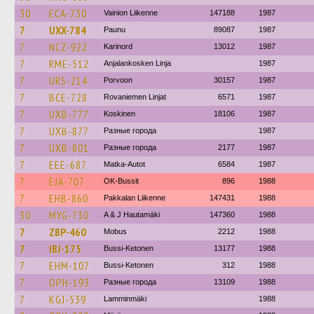
30
ECA-730
Vainion Liikenne
147188
1987
7
UXX-784
Paunu
89087
1987
7
NCZ-922
Karinord
13012
1987
7
RME-512
Anjalankosken Linja
1987
7
URS-214
Porvoon
30157
1987
7
BCE-728
Rovaniemen Linjat
6571
1987
7
UXB-777
Koskinen
18106
1987
7
UXB-877
Разные города
1987
7
UXB-801
Разные города
2177
1987
7
EEE-687
Matka-Autot
6584
1987
7
EJA-707
OK-Bussit
896
1988
7
EHB-860
Pakkalan Liikenne
147431
1988
30
MYG-730
A & J Hautamäki
147360
1988
7
ZBP-460
Mobus
2212
1988
7
IBJ-175
Bussi-Ketonen
13177
1988
7
EHM-107
Bussi-Ketonen
312
1988
7
OPH-193
Разные города
13109
1988
7
KGJ-539
Lamminmäki
1988