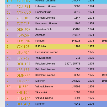
103
ACH-103
Pohjolan Liikenne
145047
1974
30
ACU-254
Lehtosen Liikenne
3806
1974
30
AMN-730
Hämeenkylän
3816
1974
7
VJE-701
Härmän Liikenne
1347
1974
7
TCT-713
Kauhavan Liikenne
1168
1974
7
OBH-907
Koiviston Oulu
145166
1974
7
HBV-244
Aaltonen
240117
1974
7
TEM-207
Förbom
145116
1974
198
7
VCK-107
P. Koivisto
1284
1975
7
LBL-707
Heiskasen Liikenne
1975
30
HEV-432
Yhdysliikenne
711
1975
7
OCH-195
Pekolan Liikenne
1307 / 95775
1975
7
HER-687
Pekolan Liikenne
658
1975
7
OEN-777
Käkelän Liikenne
3858
1975
198
7
TJC-977
Mäkinen
145320
1975
198
30
HJJ-330
Vekka Liikenne
145392
1976
7
HHJ-191
Ykspetäjä
1509
1976
7
HTE-147
Vekka Liikenne
4294
1976
7
OCX-419
Kyllonen
4242
1976