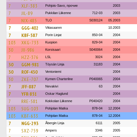
7
XLF-383
Pohjois-Savo, прочие
2003
7
JIL-89
Pukkilan Liikenne
712-03
2003
7
NIX-485
TLO
S030124
05.2003
7
GGG-402
Viitasaaren
10.2003
7
KBF-587
Porin Linjat
850-04
2004
103
XKG-733
Kuopion
829-04
2004
30
JII-986
Korsisaari
S040064
2004
7
HZZ-376
LSL
3024
2004
30
GGM-981
Töysän Linja
31183
2004
30
ROF-430
Ventoniemi
2004
30
ZKE-707
Kymen Charterline
P040065
2004
7
JFF-887
Nevakivi
63
2004
7
YFR-851
Oskar Haglund
2004
7
RRE-581
Kokkolan Liikenne
P040420
2004
103
SUG-103
Pohjolan Matka
878-04
12.2004
103
KBF-633
Pohjolan Matka
878-04
12.2004
7
NGG-293
Åbergin Linja
6111
2005
7
SXZ-759
Ampers
3346
2005