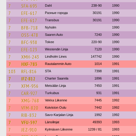
7
SFA-695
Dahl
238-90
1990
7
EFE-617
Разные города
30191
1990
7
EFE-617
Transbus
30191
1990
7
BFB-718
Nyholm
1990
7
OSS-478
Saaren Auto
7240
1990
7
BFC-938
Tokee
220-90
1990
7
EFE-123
Westendin Linja
7120
1990
7
XMH-243
Lindholm Lines
147742
1990
7
HXF-783
Rautalammin Auto
1014
1991
103
RFL-816
STA
7398
1991
7
IFZ-812
Charter Saarela
1896
1991
7
XFM-956
Metsälän Linja
7450
1991
7
CAR-927
Turkubus
931
1991
7
XMG-768
Vekka Liikenne
7445
1992
7
VFM-820
Koiviston Oulu
7442
1992
7
RIB-832
Savo-Karjalan Linja
1992
1992
7
VFU-597
Länsilinjat
49393
1993
7
JEZ-910
Kylmäsen Liikenne
1239 / 81
1993