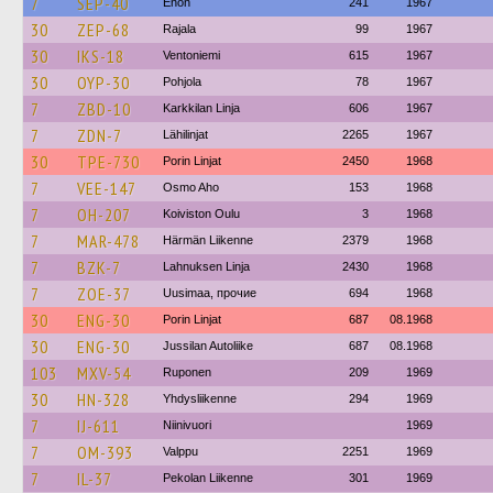
7
SEP-40
Enon
241
1967
30
ZEP-68
Rajala
99
1967
30
IKS-18
Ventoniemi
615
1967
30
OYP-30
Pohjola
78
1967
7
ZBD-10
Karkkilan Linja
606
1967
7
ZDN-7
Lähilinjat
2265
1967
30
TPE-730
Porin Linjat
2450
1968
7
VEE-147
Osmo Aho
153
1968
7
OH-207
Koiviston Oulu
3
1968
7
MAR-478
Härmän Liikenne
2379
1968
7
BZK-7
Lahnuksen Linja
2430
1968
7
ZOE-37
Uusimaa, прочие
694
1968
30
ENG-30
Porin Linjat
687
08.1968
30
ENG-30
Jussilan Autoliike
687
08.1968
103
MXV-54
Ruponen
209
1969
30
HN-328
Yhdysliikenne
294
1969
7
IJ-611
Niinivuori
1969
7
OM-393
Valppu
2251
1969
7
IL-37
Pekolan Liikenne
301
1969