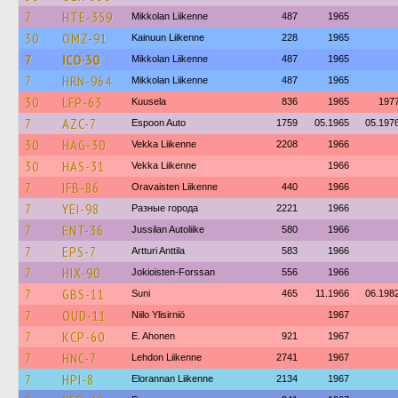
7
HTE-359
Mikkolan Liikenne
487
1965
30
OMZ-91
Kainuun Liikenne
228
1965
7
ICO-30
Mikkolan Liikenne
487
1965
7
HRN-964
Mikkolan Liikenne
487
1965
30
LFP-63
Kuusela
836
1965
197
7
AZC-7
Espoon Auto
1759
05.1965
05.197
30
HAG-30
Vekka Liikenne
2208
1966
30
HAS-31
Vekka Liikenne
1966
7
IFB-86
Oravaisten Liikenne
440
1966
7
YEI-98
Разные города
2221
1966
7
ENT-36
Jussilan Autoliike
580
1966
7
EPS-7
Artturi Anttila
583
1966
7
HIX-90
Jokioisten-Forssan
556
1966
7
GBS-11
Suni
465
11.1966
06.198
7
OUD-11
Niilo Ylisirniö
1967
7
KCP-60
E. Ahonen
921
1967
7
HNC-7
Lehdon Liikenne
2741
1967
7
HPI-8
Elorannan Liikenne
2134
1967