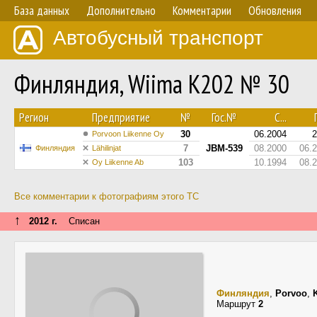
База данных
Дополнительно
Комментарии
Обновления
Автобусный транспорт
Финляндия, Wiima K202 № 30
Регион
Предприятие
№
Гос.№
С...
30
06.2004
2
Porvoon Liikenne Oy
7
JBM-539
08.2000
06.
Финляндия
Lähilinjat
103
10.1994
08.
Oy Liikenne Ab
Все комментарии к фотографиям этого ТС
↑
2012 г.
Списан
Финляндия
,
Porvoo
,
Маршрут
2