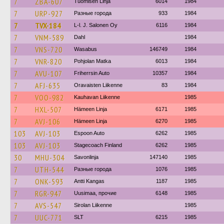
7
ZBA-607
Tuomisen Linja
6014
1984
7
URP-927
Разные города
933
1984
7
TVX-184
L-l. J. Salonen Oy
6116
1984
7
VNM-589
Dahl
1984
7
VNS-720
Wasabus
146749
1984
7
VNR-820
Pohjolan Matka
6013
1984
7
AVU-107
Friherrsin Auto
10357
1984
7
AFJ-635
Oravaisten Liikenne
83
1984
7
VOO-982
Kauhavan Liikenne
1985
7
HXL-507
Hämeen Linja
6171
1985
7
AVJ-106
Hämeen Linja
6270
1985
103
AVJ-103
Espoon Auto
6262
1985
103
AVJ-103
Stagecoach Finland
6262
1985
30
MHU-304
Savonlinja
147140
1985
7
UTH-544
Разные города
1076
1985
7
ONK-593
Antti Kangas
1187
1985
7
RGR-947
Uusimaa, прочие
6148
1985
7
AVS-547
Sirolan Liikenne
1985
7
UUC-771
SLT
6215
1985