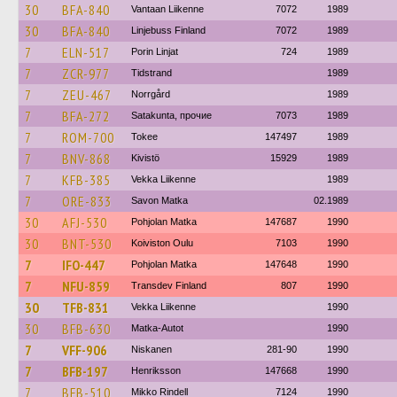
30
BFA-840
Vantaan Liikenne
7072
1989
30
BFA-840
Linjebuss Finland
7072
1989
7
ELN-517
Porin Linjat
724
1989
7
ZCR-977
Tidstrand
1989
7
ZEU-467
Norrgård
1989
7
BFA-272
Satakunta, прочие
7073
1989
7
ROM-700
Tokee
147497
1989
7
BNV-868
Kivistö
15929
1989
7
KFB-385
Vekka Liikenne
1989
7
ORE-833
Savon Matka
02.1989
30
AFJ-530
Pohjolan Matka
147687
1990
30
BNT-530
Koiviston Oulu
7103
1990
7
IFO-447
Pohjolan Matka
147648
1990
7
NFU-859
Transdev Finland
807
1990
30
TFB-831
Vekka Liikenne
1990
30
BFB-630
Matka-Autot
1990
7
VFF-906
Niskanen
281-90
1990
7
BFB-197
Henriksson
147668
1990
7
BFB-510
Mikko Rindell
7124
1990