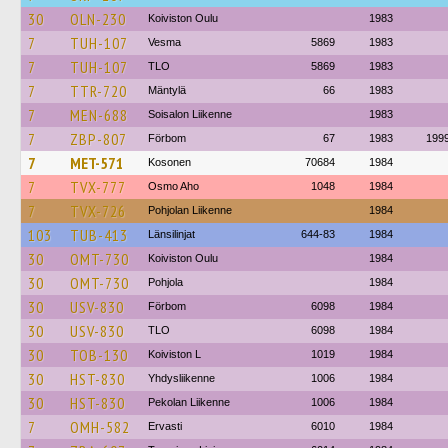
30
OLN-230
Koiviston Oulu
1983
7
TUH-107
Vesma
5869
1983
7
TUH-107
TLO
5869
1983
7
TTR-720
Mäntylä
66
1983
7
MEN-688
Soisalon Liikenne
1983
7
ZBP-807
Förbom
67
1983
199
7
MET-571
Kosonen
70684
1984
7
TVX-777
Osmo Aho
1048
1984
7
TVX-726
Pohjolan Liikenne
1984
103
TUB-413
Länsilinjat
644-83
1984
30
OMT-730
Koiviston Oulu
1984
30
OMT-730
Pohjola
1984
30
USV-830
Förbom
6098
1984
30
USV-830
TLO
6098
1984
30
TOB-130
Koiviston L
1019
1984
30
HST-830
Yhdysliikenne
1006
1984
30
HST-830
Pekolan Liikenne
1006
1984
7
OMH-582
Ervasti
6010
1984