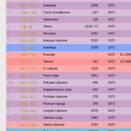
7
REH-202
Autolinjat
3298
1972
7
TAK-742
Turun Euroliikenne
227
1972
7
TAJ-507
Särkisalon
158
1972
7
ISB-46
Ylisen
2218 / 72
1972
7
OAH-260
Nevakivi
2252
1972
7
OLK-807
Kainuun Liikenne
3315
1972
7
RS-545
Autolinjat
3298
1972
7
ANV-766
Kuusela
1972
01.198
7
TDO-7
Vesma
162
1972
12.198
7
VAT-770
U. Hakola
1128
1973
30
ABH-271
Porin Linjat
3651
1973
30
HBT-130
Pekolan Liikenne
405
1973
7
RAE-108
Anjalankosken Linja
310
1973
7
RAO-427
Pyhtään Liikenne
378
1973
7
TBO-917
Разные города
349
1973
7
TBN-467
Lyttylän Liikenne
1078
1973
7
HBB-559
Hämeen Linja
3483
1973
7
ACU-284
Vekka Liikenne
3764
1974