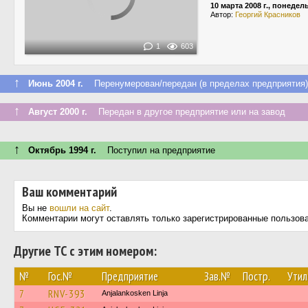
10 марта 2008 г., понедел
Автор:
Георгий Красников
1
603
↑
Июнь 2004 г.
Перенумерован/передан (в пределах предприятия)
↑
Август 2000 г.
Передан в другое предприятие или на завод
↑
Октябрь 1994 г.
Поступил на предприятие
Ваш комментарий
Вы не
вошли на сайт
.
Комментарии могут оставлять только зарегистрированные пользов
Другие ТС с этим номером:
№
Гос.№
Предприятие
Зав.№
Постр.
Утил
7
RNV-393
Anjalankosken Linja