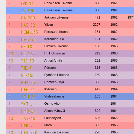
7
LVK-11
Heiskasen Liikenne
850
1961
7
LS-390
Heiskasen Liikenne
850
1961
7
GA-200
Jokisen Liikenne
471
1961
197
7
HAE-62
Ylisen
2207
1962
7
HCM-133
Forssan Liikenne
151
1962
7
OAB-55
Korhonen Y A
121
1962
7
GF-18
Elimäen Liikenne
180
1963
30
UE-127
Hj. Holmstrom
219
1963
30
TJC-30
Artturi Anttila
232
1963
7
TIE-7
Förbom
313
1963
7
GF-300
Pyhtään Liikenne
189
1963
7
HHK-83
Hämeen Linja
1356
1963
7
OFG-31
Kyllonen
412
1964
7
HOH-20
Yhdysliikenne
163
1964
7
YKT-1
Osmo Aho
1964
7
HMX-14
Anton Mäntylä
302
1964
30
TAS-30
Lauttakylän
1695
1965
7
OML-7
Mörö
305
1965
30
OER-530
Kainuun Liikenne
228
1965