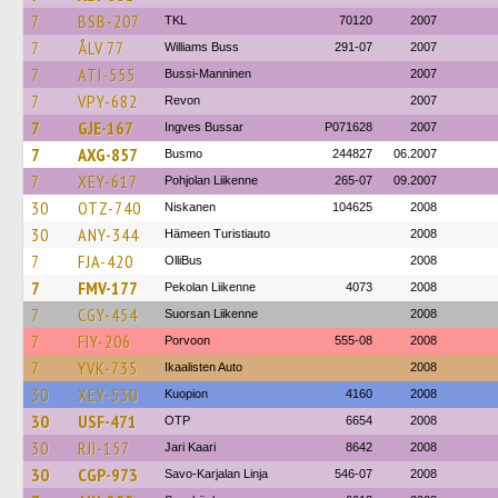
7
BSB-207
TKL
70120
2007
7
ÅLV 77
Williams Buss
291-07
2007
7
ATI-555
Bussi-Manninen
2007
7
VPY-682
Revon
2007
7
GJE-167
Ingves Bussar
P071628
2007
7
AXG-857
Busmo
244827
06.2007
7
XEY-617
Pohjolan Liikenne
265-07
09.2007
30
OTZ-740
Niskanen
104625
2008
30
ANY-344
Hämeen Turistiauto
2008
7
FJA-420
OlliBus
2008
7
FMV-177
Pekolan Liikenne
4073
2008
7
CGY-454
Suorsan Liikenne
2008
7
FIY-206
Porvoon
555-08
2008
7
YVK-735
Ikaalisten Auto
2008
30
XEY-530
Kuopion
4160
2008
30
USF-471
OTP
6654
2008
30
RJI-157
Jari Kaari
8642
2008
30
CGP-973
Savo-Karjalan Linja
546-07
2008