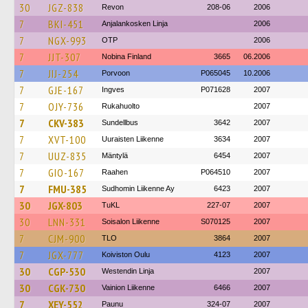
30
JGZ-838
Revon
208-06
2006
7
BKI-451
Anjalankosken Linja
2006
7
NGX-993
OTP
2006
7
JJT-307
Nobina Finland
3665
06.2006
7
JIJ-254
Porvoon
P065045
10.2006
7
GJE-167
Ingves
P071628
2007
7
OJY-736
Rukahuolto
2007
7
CKV-383
Sundellbus
3642
2007
7
XVT-100
Uuraisten Liikenne
3634
2007
7
UUZ-835
Mäntylä
6454
2007
7
GIO-167
Raahen
P064510
2007
7
FMU-385
Sudhomin Liikenne Ay
6423
2007
30
JGX-803
TuKL
227-07
2007
30
LNN-331
Soisalon Liikenne
S070125
2007
7
CJM-900
TLO
3864
2007
7
JGX-777
Koiviston Oulu
4123
2007
30
CGP-530
Westendin Linja
2007
30
CGK-730
Vainion Liikenne
6466
2007
7
XEY-552
Paunu
324-07
2007