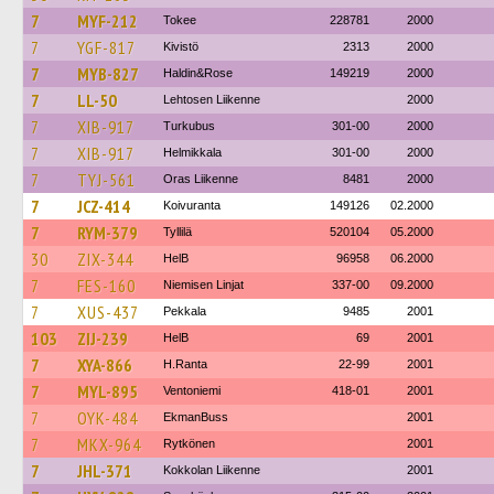
7
MYF-212
Tokee
228781
2000
7
YGF-817
Kivistö
2313
2000
7
MYB-827
Haldin&Rose
149219
2000
7
LL-50
Lehtosen Liikenne
2000
7
XIB-917
Turkubus
301-00
2000
7
XIB-917
Helmikkala
301-00
2000
7
TYJ-561
Oras Liikenne
8481
2000
7
JCZ-414
Koivuranta
149126
02.2000
7
RYM-379
Tyllilä
520104
05.2000
30
ZIX-344
HelB
96958
06.2000
7
FES-160
Niemisen Linjat
337-00
09.2000
7
XUS-437
Pekkala
9485
2001
103
ZIJ-239
HelB
69
2001
7
XYA-866
H.Ranta
22-99
2001
7
MYL-895
Ventoniemi
418-01
2001
7
OYK-484
EkmanBuss
2001
7
MKX-964
Rytkönen
2001
7
JHL-371
Kokkolan Liikenne
2001