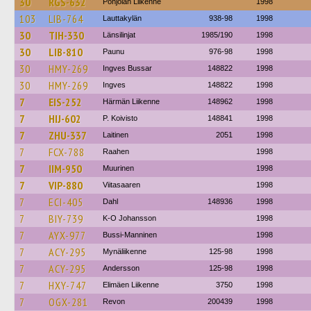
30
RGS-632
Pohjolan Liikenne
1998
103
LIB-764
Lauttakylän
938-98
1998
30
TIH-330
Länsilinjat
1985/190
1998
30
LIB-810
Paunu
976-98
1998
30
HMY-269
Ingves Bussar
148822
1998
30
HMY-269
Ingves
148822
1998
7
EIS-252
Härmän Liikenne
148962
1998
7
HIJ-602
P. Koivisto
148841
1998
7
ZHU-337
Laitinen
2051
1998
7
FCX-788
Raahen
1998
7
IIM-950
Muurinen
1998
7
VIP-880
Viitasaaren
1998
7
ECI-405
Dahl
148936
1998
7
BIY-739
K-O Johansson
1998
7
AYX-977
Bussi-Manninen
1998
7
ACY-295
Mynäliikenne
125-98
1998
7
ACY-295
Andersson
125-98
1998
7
HXY-747
Elimäen Liikenne
3750
1998
7
OGX-281
Revon
200439
1998