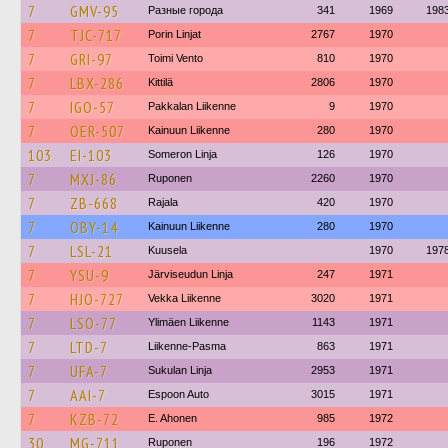
7
GMV-95
Разные города
341
1969
198
7
TJC-717
Porin Linjat
2767
1970
7
GRI-97
Toimi Vento
810
1970
7
LBX-286
Kittilä
2806
1970
7
IGO-57
Pakkalan Liikenne
9
1970
7
OER-507
Kainuun Liikenne
280
1970
103
EI-103
Someron Linja
126
1970
7
MXJ-86
Ruponen
2260
1970
7
ZB-668
Rajala
420
1970
7
OBY-14
Kainuun Liikenne
280
1970
7
LSL-21
Kuusela
1970
197
7
YSU-9
Järviseudun Linja
247
1971
7
HJO-727
Vekka Liikenne
3020
1971
7
LSO-77
Ylimäen Liikenne
1143
1971
7
LTD-7
Liikenne-Pasma
863
1971
7
UFA-7
Sukulan Linja
2953
1971
7
AAI-7
Espoon Auto
3015
1971
7
KZB-72
E. Ahonen
985
1972
30
MG-711
Ruponen
196
1972