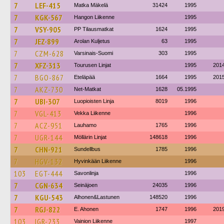
7
LEF-415
Matka Mäkelä
31424
1995
7
KGK-567
Hangon Liikenne
1995
7
VSY-905
PP Tilausmatkat
1624
1995
7
JEZ-899
Arolan Kuljetus
63
1995
7
CZM-628
Varsinais-Suomi
303
1995
7
XFZ-313
Tourusen Linjat
1995
201
7
BGO-867
Eteläpää
1664
1995
201
7
AKZ-730
Net-Matkat
1628
05.1995
7
UBI-307
Luopioisten Linja
8019
1996
7
VGL-413
Vekka Liikenne
1996
7
ACZ-951
Lauhamo
1765
1996
7
UGR-144
Möllärin Linjat
148618
1996
7
CHN-921
Sundellbus
1785
1996
7
HGV-132
Hyvinkään Liikenne
1996
103
EGT-444
Savonlinja
1996
7
CGN-634
Seinäjoen
24035
1996
7
KGU-543
Alhonen&Lastunen
148520
1996
7
RGJ-822
E. Ahonen
1747
1996
201
103
IGR-233
Vainion Liikenne
1997