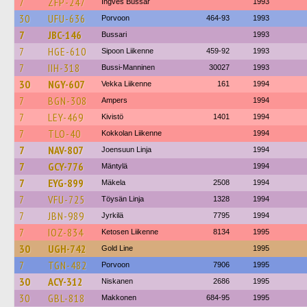
7
ZFP-247
Ingves Bussar
1993
30
UFU-636
Porvoon
464-93
1993
7
JBC-146
Bussari
1993
7
HGE-610
Sipoon Liikenne
459-92
1993
7
IIH-318
Bussi-Manninen
30027
1993
30
NGY-607
Vekka Liikenne
161
1994
7
BGN-308
Ampers
1994
7
LEY-469
Kivistö
1401
1994
7
TLO-40
Kokkolan Liikenne
1994
7
NAV-807
Joensuun Linja
1994
7
GCY-776
Mäntylä
1994
7
EYG-899
Mäkela
2508
1994
7
VFU-725
Töysän Linja
1328
1994
7
JBN-989
Jyrkilä
7795
1994
7
IOZ-834
Ketosen Liikenne
8134
1995
30
UGH-742
Gold Line
1995
7
TGN-482
Porvoon
7906
1995
30
ACY-312
Niskanen
2686
1995
30
GBL-818
Makkonen
684-95
1995