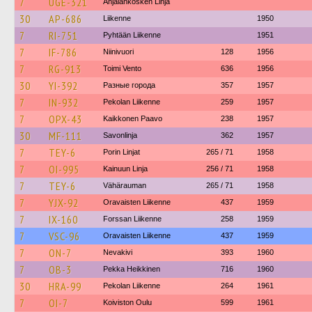
7
UGE-321
Anjalankosken Linja
30
AP-686
Liikenne
1950
7
RI-751
Pyhtään Liikenne
1951
7
IF-786
Niinivuori
128
1956
7
RG-913
Toimi Vento
636
1956
30
YI-392
Разные города
357
1957
7
IN-932
Pekolan Liikenne
259
1957
7
OPX-43
Kaikkonen Paavo
238
1957
30
MF-111
Savonlinja
362
1957
7
TEY-6
Porin Linjat
265 / 71
1958
7
OI-995
Kainuun Linja
256 / 71
1958
7
TEY-6
Vähärauman
265 / 71
1958
7
YJX-92
Oravaisten Liikenne
437
1959
7
IX-160
Forssan Liikenne
258
1959
7
VSC-96
Oravaisten Liikenne
437
1959
7
ON-7
Nevakivi
393
1960
7
OB-3
Pekka Heikkinen
716
1960
30
HRA-99
Pekolan Liikenne
264
1961
7
OI-7
Koiviston Oulu
599
1961