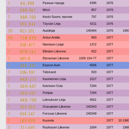
7
AJL-888
Разные города
4395
1976
7
KBR-967
Mörö
857
1976
7
XBR-700
Keski-Suomi, прочие
797
1976
7
VEE-842
Töysän Linja
4211
1976
30
RCJ-201
Autolinjat
145464
1976
199
30
TLN-830
Artturi Anttila
993
1977
7
HJB-477
Niemisen Linjat
1372
1977
7
RCM-162
Elimäen Liikenne
922
1977
7
HPI-8
Elorannan Liikenne
1505 154-77
1977
7
AKE-307
Espoon Auto
4506
1977
7
UJN-397
Tidstrand
920
1977
7
HKB-275
Kasiniemen Linja
1527
1977
7
OEH-607
Koiviston Oulu
7294
1977
7
OEH-607
Pohjola
7294
1977
7
AKB-700
Lahnuksen Linja
4561
1977
7
VEV-910
Oravaisten Liikenne
240343
1977
7
HJX-247
Forssan Liikenne
240349
1977
7
LBV-939
Kuusela
1977
10.198
7
TLJ-693
Ruohosen Liikenne
1004
1977
198