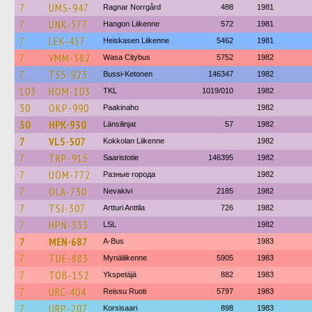
7
UMS-947
Ragnar Norrgård
488
1981
7
UNK-577
Hangon Liikenne
572
1981
7
LEK-457
Heiskasen Liikenne
5462
1981
7
VMM-382
Wasa Citybus
5752
1982
7
TSS-923
Bussi-Ketonen
146347
1982
103
HOM-103
TKL
1019/010
1982
30
OKP-990
Paakinaho
1982
30
HPK-930
Länsilinjat
57
1982
7
VLS-507
Kokkolan Liikenne
1982
7
TRP-915
Saaristotie
146395
1982
7
UOM-772
Разные города
1982
7
OLA-730
Nevakivi
2185
1982
7
TSJ-307
Artturi Anttila
726
1982
7
HPN-333
LSL
1982
7
MEN-687
A-Bus
1983
7
TUE-883
Mynäliikenne
5905
1983
7
TOB-152
Ykspetäjä
882
1983
7
URC-404
Reissu Ruoti
5797
1983
7
URP-207
Korsisaari
898
1983