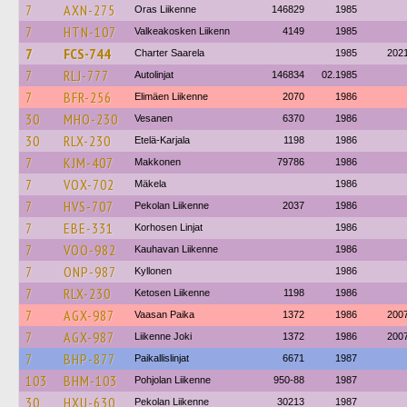
7
AXN-275
Oras Liikenne
146829
1985
7
HTN-107
Valkeakosken Liikenn
4149
1985
7
FCS-744
Charter Saarela
1985
202
7
RLJ-777
Autolinjat
146834
02.1985
7
BFR-256
Elimäen Liikenne
2070
1986
30
MHO-230
Vesanen
6370
1986
30
RLX-230
Etelä-Karjala
1198
1986
7
KJM-407
Makkonen
79786
1986
7
VOX-702
Mäkela
1986
7
HVS-707
Pekolan Liikenne
2037
1986
7
EBE-331
Korhosen Linjat
1986
7
VOO-982
Kauhavan Liikenne
1986
7
ONP-987
Kyllonen
1986
7
RLX-230
Ketosen Liikenne
1198
1986
7
AGX-987
Vaasan Paika
1372
1986
200
7
AGX-987
Liikenne Joki
1372
1986
200
7
BHP-877
Paikallislinjat
6671
1987
103
BHM-103
Pohjolan Liikenne
950-88
1987
30
HXU-630
Pekolan Liikenne
30213
1987