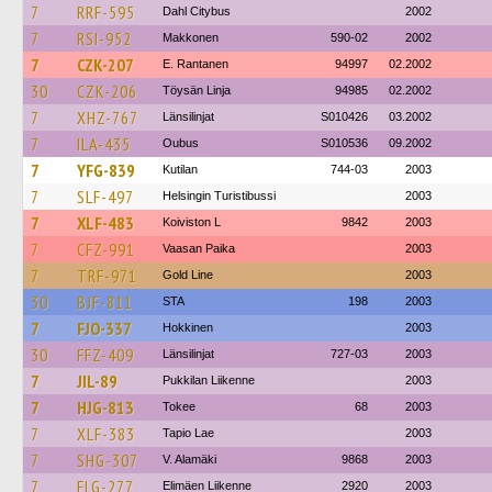
7
RRF-595
Dahl Citybus
2002
7
RSI-952
Makkonen
590-02
2002
7
CZK-207
E. Rantanen
94997
02.2002
30
CZK-206
Töysän Linja
94985
02.2002
7
XHZ-767
Länsilinjat
S010426
03.2002
7
ILA-435
Oubus
S010536
09.2002
7
YFG-839
Kutilan
744-03
2003
7
SLF-497
Helsingin Turistibussi
2003
7
XLF-483
Koiviston L
9842
2003
7
CFZ-991
Vaasan Paika
2003
7
TRF-971
Gold Line
2003
30
BJF-811
STA
198
2003
7
FJO-337
Hokkinen
2003
30
FFZ-409
Länsilinjat
727-03
2003
7
JIL-89
Pukkilan Liikenne
2003
7
HJG-813
Tokee
68
2003
7
XLF-383
Tapio Lae
2003
7
SHG-307
V. Alamäki
9868
2003
7
FLG-277
Elimäen Liikenne
2920
2003