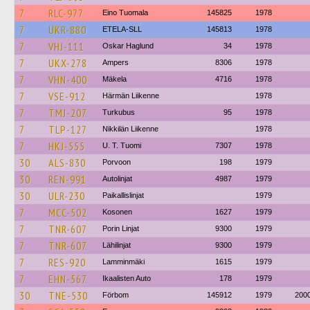
7
RLC-977
Eino Tuomala
145825
1978
7
UKR-880
ETELA-SLL
145813
1978
7
VHJ-111
Oskar Haglund
34
1978
7
UKX-278
Ampers
8306
1978
7
VHN-400
Mäkela
4716
1978
7
VSE-912
Härmän Liikenne
1978
7
TMJ-207
Turkubus
95
1978
7
TLP-127
Nikkilän Liikenne
1978
7
HKJ-555
U. T. Tuomi
7307
1978
30
ALS-830
Porvoon
198
1979
30
REN-991
Autolinjat
4987
1979
30
ULR-230
Paikallislinjat
1979
7
MCC-502
Kosonen
1627
1979
7
TNR-607
Porin Linjat
9300
1979
7
TNR-607
Lähilinjat
9300
1979
7
RES-920
Lamminmäki
1615
1979
7
EHN-567
Ikaalisten Auto
178
1979
30
TNE-530
Förbom
145912
1979
200