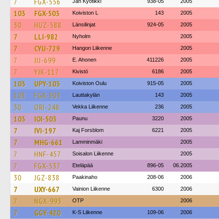
7
FGX-556
Jan Kyötikki
938-05
2005
103
FGX-503
Koiviston L
143
2005
30
HUZ-588
Länsilinjat
924-05
2005
7
LLI-982
Nyholm
2005
7
CYU-729
Hangon Liikenne
2005
7
JIJ-699
E. Ahonen
411226
2005
7
YJK-117
Kivistö
6186
2005
103
UPY-103
Koiviston Oulu
915-05
2005
103
FGX-503
Lauttakylän
143
2005
30
ORI-248
Vekka Liikenne
236
2005
103
IOI-503
Paunu
3220
2005
7
IVI-197
Kaj Forsblom
6221
2005
7
MHG-661
Lamminmäki
2005
7
HNF-457
Soisalon Liikenne
2005
7
FGX-537
Eteläpää
896-05
06.2005
30
JGZ-838
Paakinaho
208-06
2006
7
UXY-667
Vainion Liikenne
6300
2006
7
NGX-993
OTP
2006
7
GGY-420
K-S Liikenne
109-06
2006