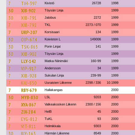
7
TIH-397
Kivistö
26728
1998
30
XIB-902
Töysän Linja
1999
30
XIB-791
Jalobus
2272
1999
7
XIB-792
TKL
2273 / 070
1999
7
URP-207
Korsisaari
134
1999
30
OIP-674
Koiviston L
149006
1999
30
TSK-865
Porin Linjat
141
1999
30
XIB-902
Töysän Linja
1999
7
LLY-142
Matka-Niinimäki
160-99
1999
7
VIP-917
Andersson
34
1999
7
XIB-928
Sukulan Linja
239-99
1999
7
KIU-850
Uuraisten Liikenne
2298 / 336
10.1999
7
RBY-679
Hallakangas
2000
30
MYB-830
LSL
9203
2000
7
XYA-867
Valkeakosken Liikenn
2300 / 156
2000
7
ZIX-284
HelB
45
2000
7
EYG-812
TuKL
93
2000
7
VIT-811
Helmikkala
9303
2000
30
RIY-163
Härmän Liikenne
8549
2000