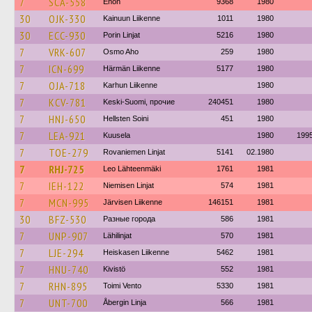
7
SCA-558
Enon
9368
1980
30
OJK-330
Kainuun Liikenne
1011
1980
30
ECC-930
Porin Linjat
5216
1980
7
VRK-607
Osmo Aho
259
1980
7
ICN-699
Härmän Liikenne
5177
1980
7
OJA-718
Karhun Liikenne
1980
7
KCV-781
Keski-Suomi, прочие
240451
1980
7
HNJ-650
Hellsten Soini
451
1980
7
LEA-921
Kuusela
1980
199
7
TOE-279
Rovaniemen Linjat
5141
02.1980
7
RHJ-725
Leo Lähteenmäki
1761
1981
7
IEH-122
Niemisen Linjat
574
1981
7
MCN-995
Järvisen Liikenne
146151
1981
30
BFZ-530
Разные города
586
1981
7
UNP-907
Lähilinjat
570
1981
7
LJE-294
Heiskasen Liikenne
5462
1981
7
HNU-740
Kivistö
552
1981
7
RHN-895
Toimi Vento
5330
1981
7
UNT-700
Åbergin Linja
566
1981