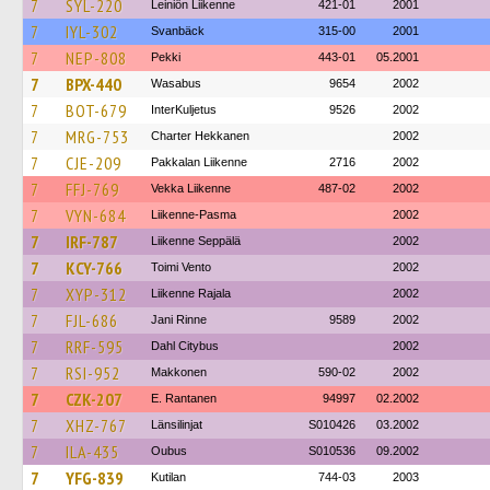
7
SYL-220
Leiniön Liikenne
421-01
2001
7
IYL-302
Svanbäck
315-00
2001
7
NEP-808
Pekki
443-01
05.2001
7
BPX-440
Wasabus
9654
2002
7
BOT-679
InterKuljetus
9526
2002
7
MRG-753
Charter Hekkanen
2002
7
CJE-209
Pakkalan Liikenne
2716
2002
7
FFJ-769
Vekka Liikenne
487-02
2002
7
VYN-684
Liikenne-Pasma
2002
7
IRF-787
Liikenne Seppälä
2002
7
KCY-766
Toimi Vento
2002
7
XYP-312
Liikenne Rajala
2002
7
FJL-686
Jani Rinne
9589
2002
7
RRF-595
Dahl Citybus
2002
7
RSI-952
Makkonen
590-02
2002
7
CZK-207
E. Rantanen
94997
02.2002
7
XHZ-767
Länsilinjat
S010426
03.2002
7
ILA-435
Oubus
S010536
09.2002
7
YFG-839
Kutilan
744-03
2003