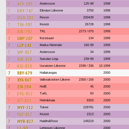
7
ACY-295
Andersson
125-98
1998
7
HXY-747
Elimäen Liikenne
3750
1998
7
OGX-281
Revon
200439
1998
7
TIH-397
Kivistö
26728
1998
7
XIB-792
TKL
2273 / 070
1999
7
URP-207
Korsisaari
134
1999
7
LLY-142
Matka-Niinimäki
160-99
1999
7
VIP-917
Andersson
34
1999
7
XIB-928
Sukulan Linja
239-99
1999
7
KIU-850
Uuraisten Liikenne
2298 / 336
10.1999
7
RBY-679
Hallakangas
2000
7
XYA-867
Valkeakosken Liikenn
2300 / 156
2000
7
ZIX-284
HelB
45
2000
7
EYG-812
TuKL
93
2000
7
VIT-811
Helmikkala
9303
2000
7
MYF-212
Tokee
228781
2000
7
YGF-817
Kivistö
2313
2000
7
MYB-827
Haldin&Rose
149219
2000
7
LL-50
Lehtosen Liikenne
2000