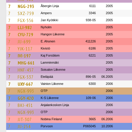
7
NGG-293
Åbergin Linja
6111
2005
7
SXZ-759
Ampers
3346
2005
7
FGX-556
Jan Kyötikki
938-05
2005
7
LLI-982
Nyholm
2005
7
CYU-729
Hangon Liikenne
2005
7
JIJ-699
E. Ahonen
411226
2005
7
YJK-117
Kivistö
6186
2005
7
IVI-197
Kaj Forsblom
6221
2005
7
MHG-661
Lamminmäki
2005
7
HNF-457
Soisalon Liikenne
2005
7
FGX-537
Eteläpää
896-05
06.2005
7
UXY-667
Vainion Liikenne
6300
2006
7
NGX-993
OTP
2006
7
GGY-420
K-S Liikenne
109-06
2006
7
BKI-451
Anjalankosken Linja
2006
7
NGX-993
OTP
2006
7
JJT-307
Nobina Finland
3665
06.2006
7
JIJ-254
Porvoon
P065045
10.2006