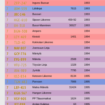
7
ZFP-247
Ingves Bussar
1993
7
JBM-539
Lähilinjat
7615
1993
7
JBC-146
Bussari
1993
7
HGE-610
Sipoon Liikenne
459-92
1993
7
IIH-318
Bussi-Manninen
30027
1993
7
BGN-308
Ampers
1994
7
LEY-469
Kivistö
1401
1994
7
TLO-40
Kokkolan Liikenne
1994
7
NAV-807
Joensuun Linja
1994
7
GCY-776
Mäntylä
1994
7
EYG-899
Mäkela
2508
1994
7
VFU-725
Töysän Linja
1328
1994
7
JBN-989
Jyrkilä
7795
1994
7
IOZ-834
Ketosen Liikenne
8134
1995
7
TGN-482
Porvoon
7906
1995
7
LEF-415
Matka Mäkelä
31424
1995
7
KGK-567
Hangon Liikenne
1995
7
VSY-905
PP Tilausmatkat
1624
1995
7
JEZ-899
Arolan Kuljetus
63
1995