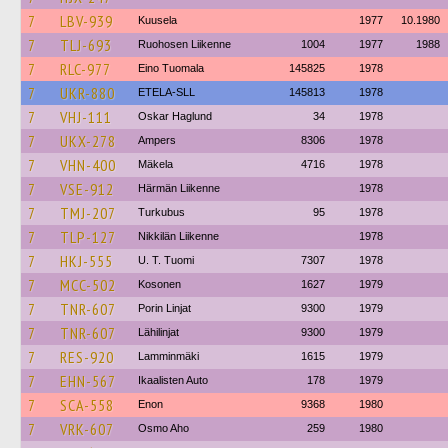
7
LBV-939
Kuusela
1977
10.1980
7
TLJ-693
Ruohosen Liikenne
1004
1977
1988
7
RLC-977
Eino Tuomala
145825
1978
7
UKR-880
ETELA-SLL
145813
1978
7
VHJ-111
Oskar Haglund
34
1978
7
UKX-278
Ampers
8306
1978
7
VHN-400
Mäkela
4716
1978
7
VSE-912
Härmän Liikenne
1978
7
TMJ-207
Turkubus
95
1978
7
TLP-127
Nikkilän Liikenne
1978
7
HKJ-555
U. T. Tuomi
7307
1978
7
MCC-502
Kosonen
1627
1979
7
TNR-607
Porin Linjat
9300
1979
7
TNR-607
Lähilinjat
9300
1979
7
RES-920
Lamminmäki
1615
1979
7
EHN-567
Ikaalisten Auto
178
1979
7
SCA-558
Enon
9368
1980
7
VRK-607
Osmo Aho
259
1980