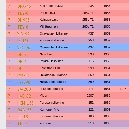
7
OPX-43
Kaikkonen Paavo
238
1957
7
TEY-6
Porin Linjat
265 / 71
1958
7
OI-995
Kainuun Linja
256 / 71
1958
7
TEY-6
Vähärauman
265 / 71
1958
7
YJX-92
Oravaisten Liikenne
437
1959
7
IX-160
Forssan Liikenne
258
1959
7
VSC-96
Oravaisten Liikenne
437
1959
7
ON-7
Nevakivi
393
1960
7
OB-3
Pekka Heikkinen
716
1960
7
OI-7
Koiviston Oulu
599
1961
7
LVK-11
Heiskasen Liikenne
850
1961
7
LS-390
Heiskasen Liikenne
850
1961
7
GA-200
Jokisen Liikenne
471
1961
1974
7
HAE-62
Ylisen
2207
1962
7
HCM-133
Forssan Liikenne
151
1962
7
OAB-55
Korhonen Y A
121
1962
7
GF-18
Elimäen Liikenne
180
1963
7
TIE-7
Förbom
313
1963