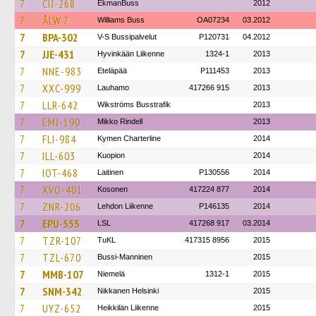
7
CIJ-268
EkmanBuss
2012
7
ÅLW 7
Williams Buss
OA07234
03.2012
7
BPA-302
V-S Bussipalvelut
P120731
04.2012
7
JJE-431
Hyvinkään Liikenne
1324-1
2013
7
NNE-983
Eteläpää
P111453
2013
7
XXC-999
Lauhamo
417266 915
2013
7
LLR-642
Wikströms Busstrafik
2013
7
EMJ-190
Mikko Rindell
2013
7
FLI-984
Kymen Charterline
2014
7
ILL-603
Kuopion
2014
7
IOT-468
Laitinen
P130556
2014
7
XVO-401
Kosonen
417224 877
2014
7
ZNR-206
Lehdon Liikenne
P146135
2014
7
EPU-555
LSL
417268 917
03.2014
7
TZR-107
TuKL
417315 8956
2015
7
TZL-670
Bussi-Manninen
2015
7
MMB-107
Niemelä
1312-1
2015
7
SNM-342
Nikkanen Helsinki
2015
7
UYZ-652
Heikkilän Liikenne
2015