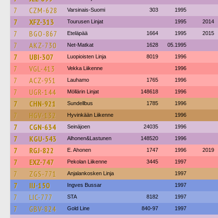
7
CZM-628
Varsinais-Suomi
303
1995
7
XFZ-313
Tourusen Linjat
1995
2014
7
BGO-867
Eteläpää
1664
1995
2015
7
AKZ-730
Net-Matkat
1628
05.1995
7
UBI-307
Luopioisten Linja
8019
1996
7
VGL-413
Vekka Liikenne
1996
7
ACZ-951
Lauhamo
1765
1996
7
UGR-144
Möllärin Linjat
148618
1996
7
CHN-921
Sundellbus
1785
1996
7
HGV-132
Hyvinkään Liikenne
1996
7
CGN-634
Seinäjoen
24035
1996
7
KGU-543
Alhonen&Lastunen
148520
1996
7
RGJ-822
E. Ahonen
1747
1996
2019
7
EXZ-747
Pekolan Liikenne
3445
1997
7
ZGS-771
Anjalankosken Linja
1997
7
IIJ-150
Ingves Bussar
1997
7
LIC-777
STA
8182
1997
7
GBV-824
Gold Line
840-97
1997