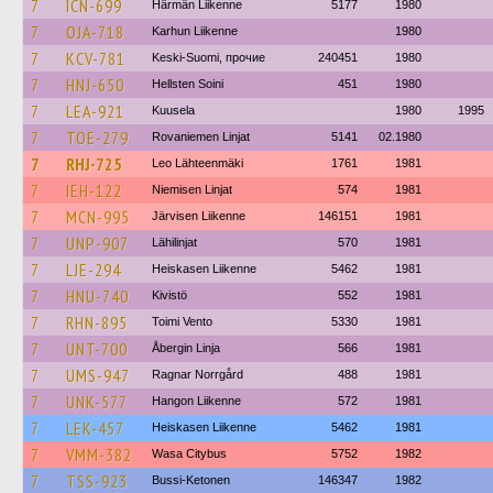
7
ICN-699
Härmän Liikenne
5177
1980
7
OJA-718
Karhun Liikenne
1980
7
KCV-781
Keski-Suomi, прочие
240451
1980
7
HNJ-650
Hellsten Soini
451
1980
7
LEA-921
Kuusela
1980
1995
7
TOE-279
Rovaniemen Linjat
5141
02.1980
7
RHJ-725
Leo Lähteenmäki
1761
1981
7
IEH-122
Niemisen Linjat
574
1981
7
MCN-995
Järvisen Liikenne
146151
1981
7
UNP-907
Lähilinjat
570
1981
7
LJE-294
Heiskasen Liikenne
5462
1981
7
HNU-740
Kivistö
552
1981
7
RHN-895
Toimi Vento
5330
1981
7
UNT-700
Åbergin Linja
566
1981
7
UMS-947
Ragnar Norrgård
488
1981
7
UNK-577
Hangon Liikenne
572
1981
7
LEK-457
Heiskasen Liikenne
5462
1981
7
VMM-382
Wasa Citybus
5752
1982
7
TSS-923
Bussi-Ketonen
146347
1982