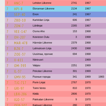
7
HNC-7
Lehdon Liikenne
2741
1967
7
HPI-8
Elorannan Liikenne
2134
1967
7
SEP-40
Enon
241
1967
7
ZBD-10
Karkkilan Linja
606
1967
7
ZDN-7
Lähilinjat
2265
1967
7
VEE-147
Osmo Aho
153
1968
7
OH-207
Koiviston Oulu
3
1968
7
MAR-478
Härmän Liikenne
2379
1968
7
BZK-7
Lahnuksen Linja
2430
1968
7
ZOE-37
Uusimaa, прочие
694
1968
7
IJ-611
Niinivuori
1969
7
OM-393
Valppu
2251
1969
7
IL-37
Pekolan Liikenne
301
1969
7
GMV-95
Разные города
341
1969
1983
7
TJC-717
Porin Linjat
2767
1970
7
GRI-97
Toimi Vento
810
1970
7
LBX-286
Kittilä
2806
1970
7
IGO-57
Pakkalan Liikenne
9
1970
7
OER-507
Kainuun Liikenne
280
1970