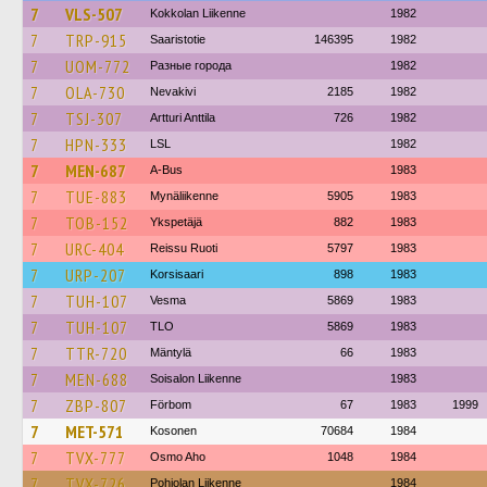
7
VLS-507
Kokkolan Liikenne
1982
7
TRP-915
Saaristotie
146395
1982
7
UOM-772
Разные города
1982
7
OLA-730
Nevakivi
2185
1982
7
TSJ-307
Artturi Anttila
726
1982
7
HPN-333
LSL
1982
7
MEN-687
A-Bus
1983
7
TUE-883
Mynäliikenne
5905
1983
7
TOB-152
Ykspetäjä
882
1983
7
URC-404
Reissu Ruoti
5797
1983
7
URP-207
Korsisaari
898
1983
7
TUH-107
Vesma
5869
1983
7
TUH-107
TLO
5869
1983
7
TTR-720
Mäntylä
66
1983
7
MEN-688
Soisalon Liikenne
1983
7
ZBP-807
Förbom
67
1983
1999
7
MET-571
Kosonen
70684
1984
7
TVX-777
Osmo Aho
1048
1984
7
TVX-726
Pohjolan Liikenne
1984