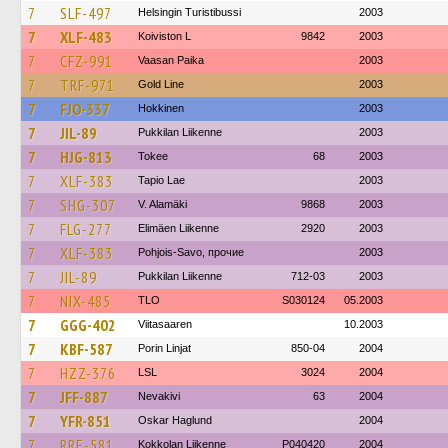
7
SLF-497
Helsingin Turistibussi
2003
7
XLF-483
Koiviston L
9842
2003
7
CFZ-991
Vaasan Paika
2003
7
TRF-971
Gold Line
2003
7
FJO-337
Hokkinen
2003
7
JIL-89
Pukkilan Liikenne
2003
7
HJG-813
Tokee
68
2003
7
XLF-383
Tapio Lae
2003
7
SHG-307
V. Alamäki
9868
2003
7
FLG-277
Elimäen Liikenne
2920
2003
7
XLF-383
Pohjois-Savo, прочие
2003
7
JIL-89
Pukkilan Liikenne
712-03
2003
7
NIX-485
TLO
S030124
05.2003
7
GGG-402
Viitasaaren
10.2003
7
KBF-587
Porin Linjat
850-04
2004
7
HZZ-376
LSL
3024
2004
7
JFF-887
Nevakivi
63
2004
7
YFR-851
Oskar Haglund
2004
7
RRE-581
Kokkolan Liikenne
P040420
2004