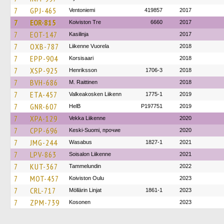
7
GPJ-465
Ventoniemi
419857
2017
7
EOR-815
Koiviston Tre
6660
2017
7
EOT-147
Kasilinja
2017
7
OXB-787
Liikenne Vuorela
2018
7
EPP-904
Korsisaari
2018
7
XSP-925
Henriksson
1706-3
2018
7
BVH-686
M. Raittinen
2018
7
ETA-457
Valkeakosken Liikenn
1775-1
2019
7
GNR-607
HelB
P197751
2019
7
XPA-129
Vekka Liikenne
2020
7
CPP-696
Keski-Suomi, прочие
2020
7
JMG-244
Wasabus
1827-1
2021
7
LPV-863
Soisalon Liikenne
2021
7
KUT-367
Tammelundin
2022
7
MOT-457
Koiviston Oulu
2023
7
CRL-717
Möllärin Linjat
1861-1
2023
7
ZPM-739
Kosonen
2023