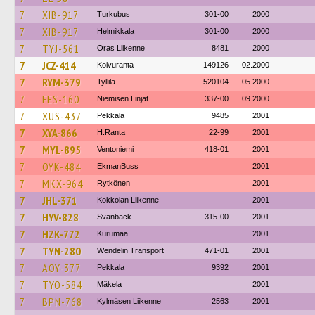
7
XIB-917
Turkubus
301-00
2000
7
XIB-917
Helmikkala
301-00
2000
7
TYJ-561
Oras Liikenne
8481
2000
7
JCZ-414
Koivuranta
149126
02.2000
7
RYM-379
Tyllilä
520104
05.2000
7
FES-160
Niemisen Linjat
337-00
09.2000
7
XUS-437
Pekkala
9485
2001
7
XYA-866
H.Ranta
22-99
2001
7
MYL-895
Ventoniemi
418-01
2001
7
OYK-484
EkmanBuss
2001
7
MKX-964
Rytkönen
2001
7
JHL-371
Kokkolan Liikenne
2001
7
HYV-828
Svanbäck
315-00
2001
7
HZK-772
Kurumaa
2001
7
TYN-280
Wendelin Transport
471-01
2001
7
AOY-377
Pekkala
9392
2001
7
TYO-584
Mäkela
2001
7
BPN-768
Kylmäsen Liikenne
2563
2001