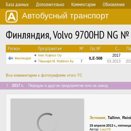
База данных
Дополнительно
Комментарии
Обновления
Автобусный транспорт
Финляндия, Volvo 9700HD NG № 
Регион
Предприятие
№
Гос.№
С...
По.
2017
Inter Kuljetus Oy
ILE-508
Финляндия
7
03.2013
20
Tilausajot M. Raittinen Ky
Все комментарии к фотографиям этого ТС
↑
2017 г.
Передан в другое предприятие или на завод
Эстония
,
Tallinn
,
Reis
19 апреля 2013 г., пятница
Автор:
Lauri79