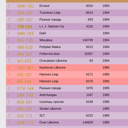
7
OMH-582
Ervasti
6010
1984
7
ZBA-607
Tuomisen Linja
6014
1984
7
URP-927
Разные города
933
1984
7
TVX-184
L-l. J. Salonen Oy
6116
1984
7
VNM-589
Dahl
1984
7
VNS-720
Wasabus
146749
1984
7
VNR-820
Pohjolan Matka
6013
1984
7
AVU-107
Friherrsin Auto
10357
1984
7
AFJ-635
Oravaisten Liikenne
83
1984
7
VOO-982
Kauhavan Liikenne
1985
7
HXL-507
Hämeen Linja
6171
1985
7
AVJ-106
Hämeen Linja
6270
1985
7
UTH-544
Разные города
1076
1985
7
ONK-593
Antti Kangas
1187
1985
7
RGR-947
Uusimaa, прочие
6148
1985
7
AVS-547
Sirolan Liikenne
1985
7
UUC-771
SLT
6215
1985
7
AXN-275
Oras Liikenne
146829
1985