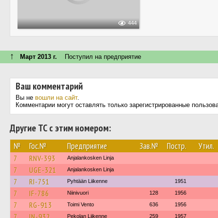
444
↑
Март 2013 г.
Поступил на предприятие
Ваш комментарий
Вы не
вошли на сайт
.
Комментарии могут оставлять только зарегистрированные пользов
Другие ТС с этим номером:
№
Гос.№
Предприятие
Зав.№
Постр.
Утил.
7
RNV-393
Anjalankosken Linja
7
UGE-321
Anjalankosken Linja
7
RI-751
Pyhtään Liikenne
1951
7
IF-786
Niinivuori
128
1956
7
RG-913
Toimi Vento
636
1956
7
IN-932
Pekolan Liikenne
259
1957