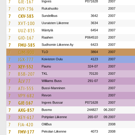
7
GJE-167
Ingves
P071628
2007
7
OJY-736
Rukahuolto
2007
7
CKV-383
Sundellbus
3642
2007
7
XVT-100
Uuraisten Liikenne
3634
2007
7
UUZ-835
Mäntylä
6454
2007
7
GIO-167
Raahen
P064510
2007
7
FMU-385
Sudhomin Liikenne Ay
6423
2007
7
CJM-900
TLO
3864
2007
7
JGX-777
Koiviston Oulu
4123
2007
7
XEY-552
Paunu
324-07
2007
7
BSB-207
TKL
70120
2007
7
ÅLV 77
Williams Buss
291-07
2007
7
ATI-555
Bussi-Manninen
2007
7
VPY-682
Revon
2007
7
GJE-167
Ingves Bussar
P071628
2007
7
AXG-857
Busmo
244827
06.2007
7
XEY-617
Pohjolan Liikenne
265-07
09.2007
7
FJA-420
OlliBus
2008
7
FMV-177
Pekolan Liikenne
4073
2008