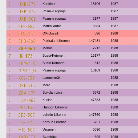
7
UXB-777
Koskinen
18106
1987
7
UXB-877
Разные города
1987
7
UXB-801
Разные города
2177
1987
7
EEE-687
Matka-Autot
6584
1987
7
EJA-707
OK-Bussit
896
1988
7
EHB-860
Pakkalan Liikenne
147431
1988
7
ZBP-460
Mobus
2212
1988
7
IBJ-175
Bussi-Ketonen
13177
1988
7
EHM-107
Bussi-Ketonen
312
1988
7
OPH-193
Разные города
13109
1988
7
KGJ-539
Lamminmäki
1988
7
ORN-707
Mörö
1988
7
ZBA-807
Sukulan Linja
6672
1988
7
LKM-467
Kutilan
147333
1988
7
ZBJ-137
Hangon Liikenne
1988
7
EES-307
Leiniön Liikenne
147360
1988
7
LKE-142
Karhun Liikenne
6751
1988
7
MJE-507
Vesanen
6690
1988
7
XKT-677
Svanbäck
396
1988