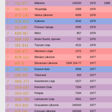
7
TJC-977
Mäkinen
145320
1975
1988
7
HHJ-191
Ykspetäjä
1509
1976
7
HTE-147
Vekka Liikenne
4294
1976
7
OCX-419
Kyllonen
4242
1976
7
AJL-888
Разные города
4395
1976
7
KBR-967
Mörö
857
1976
7
XBR-700
Keski-Suomi, прочие
797
1976
7
VEE-842
Töysän Linja
4211
1976
7
HJB-477
Niemisen Linjat
1372
1977
7
RCM-162
Elimäen Liikenne
922
1977
7
HPI-8
Elorannan Liikenne
1505 154-77
1977
7
AKE-307
Espoon Auto
4506
1977
7
UJN-397
Tidstrand
920
1977
7
HKB-275
Kasiniemen Linja
1527
1977
7
OEH-607
Koiviston Oulu
7294
1977
7
OEH-607
Pohjola
7294
1977
7
AKB-700
Lahnuksen Linja
4561
1977
7
VEV-910
Oravaisten Liikenne
240343
1977
7
HJX-247
Forssan Liikenne
240349
1977