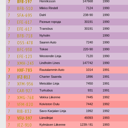
7
BFB-197
Henriksson
147668
1990
7
BFB-510
Mikko Rindell
7124
1990
7
SFA-695
Dahl
238-90
1990
7
EFE-617
Разные города
30191
1990
7
EFE-617
Transbus
30191
1990
7
BFB-718
Nyholm
1990
7
OSS-478
Saaren Auto
7240
1990
7
BFC-938
Tokee
220-90
1990
7
EFE-123
Westendin Linja
7120
1990
7
XMH-243
Lindholm Lines
147742
1990
7
HXF-783
Rautalammin Auto
1014
1991
7
IFZ-812
Charter Saarela
1896
1991
7
XFM-956
Metsälän Linja
7450
1991
7
CAR-927
Turkubus
931
1991
7
XMG-768
Vekka Liikenne
7445
1992
7
VFM-820
Koiviston Oulu
7442
1992
7
RIB-832
Savo-Karjalan Linja
1992
1992
7
VFU-597
Länsilinjat
49393
1993
7
JEZ-910
Kylmäsen Liikenne
1239 / 81
1993