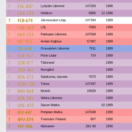
7
EHL-807
Lyttylän Liikenne
147283
1988
7
EKA-735
Hietikon
6865
12.1988
7
FCR-679
Järviseudun Linja
147394
1989
7
FAB-369
LSL
7083
1989
7
KKY-713
Pakkalan Liikenne
147509
1989
7
HIC-955
Arolan Kuljetus
57387
1989
7
RVI-648
Oravaisten Liikenne
7011
1989
7
ELN-517
Porin Linjat
724
1989
7
ZCR-977
Tidstrand
1989
7
ZEU-467
Norrgård
1989
7
BFA-272
Satakunta, прочие
7073
1989
7
ROM-700
Tokee
147497
1989
7
BNV-868
Kivistö
15929
1989
7
KFB-385
Vekka Liikenne
1989
7
ORE-833
Savon Matka
02.1989
7
IFO-447
Pohjolan Matka
147648
1990
7
NFU-859
Transdev Finland
807
1990
7
VFF-906
Niskanen
281-90
1990