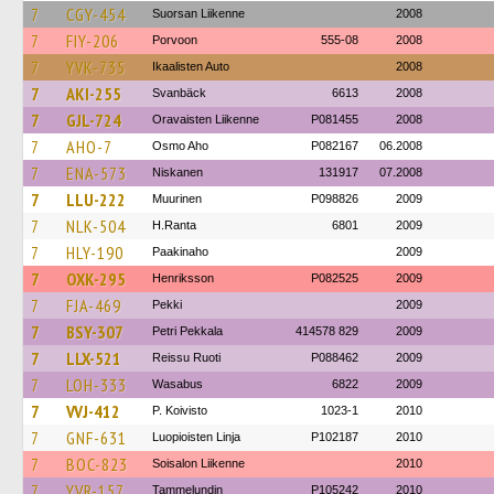
7
CGY-454
Suorsan Liikenne
2008
7
FIY-206
Porvoon
555-08
2008
7
YVK-735
Ikaalisten Auto
2008
7
AKI-255
Svanbäck
6613
2008
7
GJL-724
Oravaisten Liikenne
P081455
2008
7
AHO-7
Osmo Aho
P082167
06.2008
7
ENA-573
Niskanen
131917
07.2008
7
LLU-222
Muurinen
P098826
2009
7
NLK-504
H.Ranta
6801
2009
7
HLY-190
Paakinaho
2009
7
OXK-295
Henriksson
P082525
2009
7
FJA-469
Pekki
2009
7
BSY-307
Petri Pekkala
414578 829
2009
7
LLX-521
Reissu Ruoti
P088462
2009
7
LOH-333
Wasabus
6822
2009
7
VVJ-412
P. Koivisto
1023-1
2010
7
GNF-631
Luopioisten Linja
P102187
2010
7
BOC-823
Soisalon Liikenne
2010
7
YVR-157
Tammelundin
P105242
2010