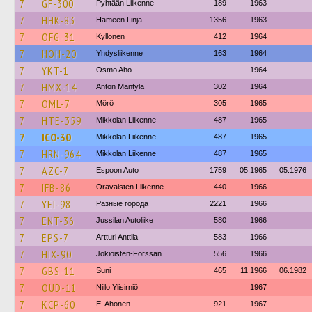
7
GF-300
Pyhtään Liikenne
189
1963
7
HHK-83
Hämeen Linja
1356
1963
7
OFG-31
Kyllonen
412
1964
7
HOH-20
Yhdysliikenne
163
1964
7
YKT-1
Osmo Aho
1964
7
HMX-14
Anton Mäntylä
302
1964
7
OML-7
Mörö
305
1965
7
HTE-359
Mikkolan Liikenne
487
1965
7
ICO-30
Mikkolan Liikenne
487
1965
7
HRN-964
Mikkolan Liikenne
487
1965
7
AZC-7
Espoon Auto
1759
05.1965
05.1976
7
IFB-86
Oravaisten Liikenne
440
1966
7
YEI-98
Разные города
2221
1966
7
ENT-36
Jussilan Autoliike
580
1966
7
EPS-7
Artturi Anttila
583
1966
7
HIX-90
Jokioisten-Forssan
556
1966
7
GBS-11
Suni
465
11.1966
06.1982
7
OUD-11
Niilo Ylisirniö
1967
7
KCP-60
E. Ahonen
921
1967