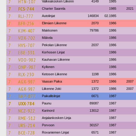
7
HTN-107
Valkeakosken Liikenn
4149
1985
7
FCS-744
Charter Saarela
1985
2021
7
RLJ-777
Autolinjat
146834
02.1985
7
BFR-256
Elimäen Liikenne
2070
1986
7
KJM-407
Makkonen
79786
1986
7
VOX-702
Mäkela
1986
7
HVS-707
Pekolan Liikenne
2037
1986
7
EBE-331
Korhosen Linjat
1986
7
VOO-982
Kauhavan Liikenne
1986
7
ONP-987
Kyllonen
1986
7
RLX-230
Ketosen Liikenne
1198
1986
7
AGX-987
Vaasan Paika
1372
1986
2007
7
AGX-987
Liikenne Joki
1372
1986
2007
7
BHP-877
Paikallislinjat
6671
1987
7
UXX-784
Paunu
89087
1987
7
NCZ-922
Karinord
13012
1987
7
RME-512
Anjalankosken Linja
1987
7
URS-214
Porvoon
30157
1987
7
BCE-728
Rovaniemen Linjat
6571
1987