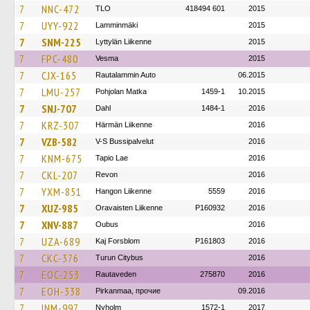
7
NNC-472
TLO
418494 601
2015
7
UYY-922
Lamminmäki
2015
7
SNM-225
Lyttylän Liikenne
2015
7
FPC-480
Vesma
2015
7
CJX-165
Rautalammin Auto
06.2015
7
LMU-257
Pohjolan Matka
1459-1
10.2015
7
SNJ-707
Dahl
1484-1
2016
7
KRZ-307
Härmän Liikenne
2016
7
VZB-582
V-S Bussipalvelut
2016
7
KNM-675
Tapio Lae
2016
7
CKL-207
Revon
2016
7
YXM-851
Hangon Liikenne
5559
2016
7
XUZ-985
Oravaisten Liikenne
P160932
2016
7
XNV-887
Oubus
2016
7
UZA-689
Kaj Forsblom
P161803
2016
7
CKC-376
Turun Citybus
2016
7
EOC-253
Rautaveden
275870
2016
7
EOH-338
Pirkanmaa, прочие
09.2016
7
INM-997
Nyholm
1572-1
2017