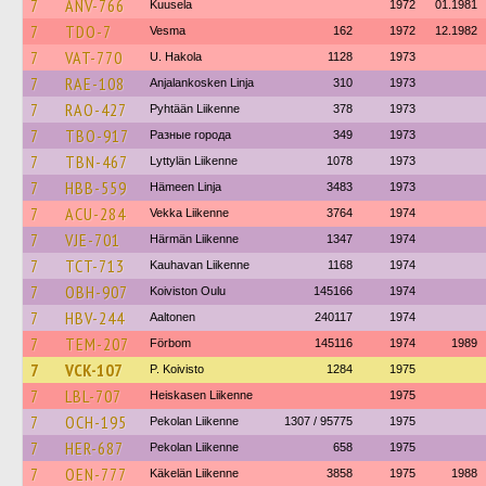
7
ANV-766
Kuusela
1972
01.1981
7
TDO-7
Vesma
162
1972
12.1982
7
VAT-770
U. Hakola
1128
1973
7
RAE-108
Anjalankosken Linja
310
1973
7
RAO-427
Pyhtään Liikenne
378
1973
7
TBO-917
Разные города
349
1973
7
TBN-467
Lyttylän Liikenne
1078
1973
7
HBB-559
Hämeen Linja
3483
1973
7
ACU-284
Vekka Liikenne
3764
1974
7
VJE-701
Härmän Liikenne
1347
1974
7
TCT-713
Kauhavan Liikenne
1168
1974
7
OBH-907
Koiviston Oulu
145166
1974
7
HBV-244
Aaltonen
240117
1974
7
TEM-207
Förbom
145116
1974
1989
7
VCK-107
P. Koivisto
1284
1975
7
LBL-707
Heiskasen Liikenne
1975
7
OCH-195
Pekolan Liikenne
1307 / 95775
1975
7
HER-687
Pekolan Liikenne
658
1975
7
OEN-777
Käkelän Liikenne
3858
1975
1988