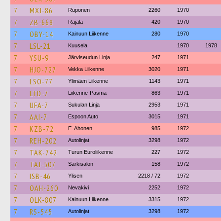
7
MXJ-86
Ruponen
2260
1970
7
ZB-668
Rajala
420
1970
7
OBY-14
Kainuun Liikenne
280
1970
7
LSL-21
Kuusela
1970
1978
7
YSU-9
Järviseudun Linja
247
1971
7
HJO-727
Vekka Liikenne
3020
1971
7
LSO-77
Ylimäen Liikenne
1143
1971
7
LTD-7
Liikenne-Pasma
863
1971
7
UFA-7
Sukulan Linja
2953
1971
7
AAI-7
Espoon Auto
3015
1971
7
KZB-72
E. Ahonen
985
1972
7
REH-202
Autolinjat
3298
1972
7
TAK-742
Turun Euroliikenne
227
1972
7
TAJ-507
Särkisalon
158
1972
7
ISB-46
Ylisen
2218 / 72
1972
7
OAH-260
Nevakivi
2252
1972
7
OLK-807
Kainuun Liikenne
3315
1972
7
RS-545
Autolinjat
3298
1972