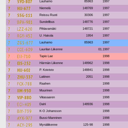
7
SYO-807
Lauhamo
85963
1997
7
HIJ-677
Niemelä
148769
1997
7
SSG-111
Reissu Ruoti
30306
1997
7
BPA-981
Sundellbus
148776
1997
7
LZZ-620
Pihlavamäki
148721
1997
7
RGY-452
U. Hakola
1954
1997
7
ZGS-677
Lauhamo
85963
1997
7
CCE-609
Laurilan Liikenne
01.1997
7
EIJ-710
Tapio Lae
1998
7
EIS-252
Härmän Liikenne
148962
1998
7
HIJ-602
P. Koivisto
148841
1998
7
ZHU-337
Laitinen
2051
1998
7
FCX-788
Raahen
1998
7
IIM-950
Muurinen
1998
7
VIP-880
Viitasaaren
1998
7
ECI-405
Dahl
148936
1998
7
BIY-739
K-O Johansson
1998
7
AYX-977
Bussi-Manninen
1998
7
ACY-295
Mynäliikenne
125-98
1998