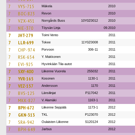
7
VYS-715
Mäkela
2010
7
BOC-823
Revon
2010
7
VZX-451
Norrgårds Buss
10Y0Z0012
2010
7
NIE-370
Töysän Linja
09.2010
7
JHT-279
Toimi Vento
2011
7
LLR-699
Tokee
11Y0Z0008
2011
7
CHP-974
Porvoon
306-11
2011
7
RSK-654
Y. Makkonen
2011
7
EVI-925
Hyvinkään Tila-autot
2011
7
SXY-400
Liikenne Vuorela
255032
2011
7
YVR-165
Kosonen
1130-1
2011
7
VEZ-157
Andersson
1170
2011
7
BVS-125
Länsilinjat
P117042
2011
7
MKK-827
V. Alamäki
1163-1
2011
7
BPH-672
Liikenne Seppälä
1173-1
2012
7
GKN-313
TKL
P123070
2012
7
SRA-942
Oulaisten Liikenne
S120124
2012
7
BPH-649
Jarbus
2012