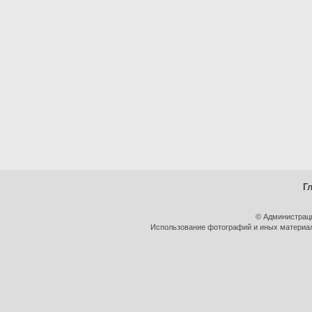
Г
© Администрац
Использование фотографий и иных материало