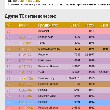
Вы не
вошли на сайт
.
Комментарии могут оставлять только зарегистрированные пользов
Другие ТС с этим номером:
№
Гос.№
Предприятие
Зав.№
Постр.
Утил.
86
Autolinjat
1954
86
AEX-686
Espoon Auto
4027
1975
86
TJV-986
TuKL
4260
1976
86
OJB-916
Oulaisten Liikenne
4218
1976
1988
86
MBV-551
Ruponen
7237
12.1977
86
KCE-986
Makkonen
8249
1978
86
OET-786
Kainuun Liikenne
145708
1978
118
TMJ-118
TuKL
145705
1978
10.2017
86
TNE-786
Someron Linja
1637/29579
1979
86
HSK-223
Pekolan Liikenne
361
1980
86
OLC-586
Pohjola
5493
1981
86
OLC-586
Koiviston Oulu
5493
1981
86
OKH-386
Pohjola
5493
1981
86
HXU-996
Pekolan Liikenne
146339
1982