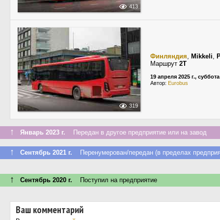
413
Финляндия
,
Mikkeli
,
P
Маршрут
2T
19 апреля 2025 г., суббота
Автор:
Eurobus
319
↑
Январь 2023 г.
Передан в другое предприятие или на завод
↑
Сентябрь 2021 г.
Перенумерован/передан (в пределах предприя
↑
Сентябрь 2020 г.
Поступил на предприятие
Ваш комментарий