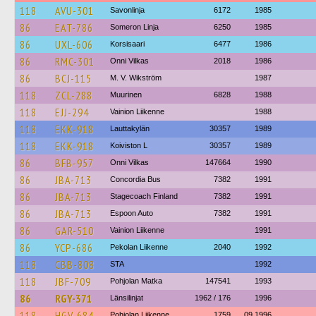
118
AVU-301
Savonlinja
6172
1985
86
EAT-786
Someron Linja
6250
1985
86
UXL-606
Korsisaari
6477
1986
86
RMC-301
Onni Vilkas
2018
1986
86
BCJ-115
M. V. Wikström
1987
118
ZCL-288
Muurinen
6828
1988
118
EJJ-294
Vainion Liikenne
1988
118
EKK-918
Lauttakylän
30357
1989
118
EKK-918
Koiviston L
30357
1989
86
BFB-957
Onni Vilkas
147664
1990
86
JBA-713
Concordia Bus
7382
1991
86
JBA-713
Stagecoach Finland
7382
1991
86
JBA-713
Espoon Auto
7382
1991
86
GAR-510
Vainion Liikenne
1991
86
YCP-686
Pekolan Liikenne
2040
1992
118
CBB-808
STA
1992
118
JBF-709
Pohjolan Matka
147541
1993
86
RGY-371
Länsilinjat
1962 / 176
1996
118
HGV-684
Pohjolan Liikenne
1759
09.1996