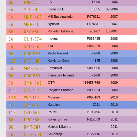
86
OXI-751
LSL
117-06
2006
86
YJP-549
Koiviston L
6355
09.2006
86
MNP-406
V-S Bussipalvelut
P076311
2007
86
MNP-406
Nyholm
P076311
2007
86
XEY-650
Pohjolan Liikenne
261-07
10.2007
86
OUN-574
Ingves
P086485
2008
86
RAI-586
TKL
P085229
2008
86
CGP-953
Veolia Finland
371-08
2008
118
XEY-548
Koiviston Oulu
4145
2008
86
MMK-323
Länsilinjat
S080066
2008
86
CGP-953
Transdev Finland
371-08
2008
86
GMN-662
OTP
414455 768
2009
118
CLV-762
Pohjolan Liikenne
P090224
2009
118
YVR-111
Muurinen
P098103
2010
86
LYY-646
Kuopion
3211
2010
118
CHL-666
Paunu
P103796
2010
86
LPX-586
Koiviston Tre
P112359
2011
86
XMT-887
Vainion Liikenne
2011
86
GKN-304
Savonlinja
P122716
2012