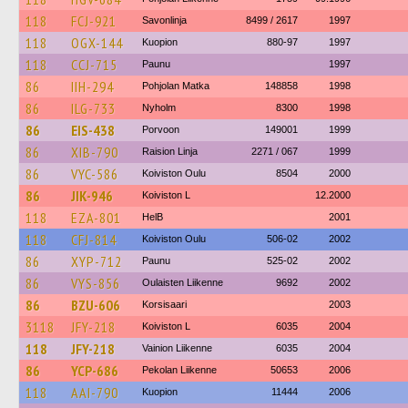
118
FCJ-921
Savonlinja
8499 / 2617
1997
118
OGX-144
Kuopion
880-97
1997
118
CCJ-715
Paunu
1997
86
IIH-294
Pohjolan Matka
148858
1998
86
ILG-733
Nyholm
8300
1998
86
EIS-438
Porvoon
149001
1999
86
XIB-790
Raision Linja
2271 / 067
1999
86
VYC-586
Koiviston Oulu
8504
2000
86
JIK-946
Koiviston L
12.2000
118
EZA-801
HelB
2001
118
CFJ-814
Koiviston Oulu
506-02
2002
86
XYP-712
Paunu
525-02
2002
86
VYS-856
Oulaisten Liikenne
9692
2002
86
BZU-606
Korsisaari
2003
3118
JFY-218
Koiviston L
6035
2004
118
JFY-218
Vainion Liikenne
6035
2004
86
YCP-686
Pekolan Liikenne
50653
2006
118
AAI-790
Kuopion
11444
2006