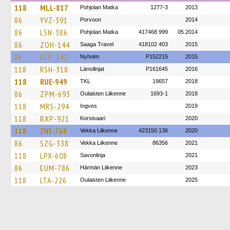
118
MLL-817
Pohjolan Matka
1277-3
2013
86
YVZ-391
Porvoon
2014
86
LSN-386
Pohjolan Matka
417468 999
05.2014
86
ZOH-144
Saaga Travel
418102 403
2015
86
GLP-241
Nyholm
P152215
2015
118
RSH-318
Länsilinjat
P161645
2016
118
RUE-949
TKL
19657
2018
86
ZPM-693
Oulaisten Liikenne
1693-1
2018
118
MRS-294
Ingves
2019
118
BXP-921
Korsisaari
2020
118
ZNE-768
Vekka Liikenne
423150 136
2020
86
SZG-338
Vekka Liikenne
86356
2021
118
LPX-608
Savonlinja
2021
86
EUM-786
Härmän Liikenne
2023
118
LTA-226
Oulaisten Liikenne
2025