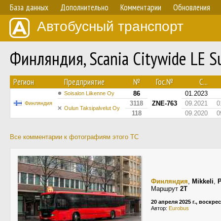
База данных
Дополнительно
Комментарии
Обновления
Автобусный транспорт
Финляндия, Scania Citywide LE 
Регион
Предприятие
№
Гос.№
С...
86
01.2023
Soisalon Liikenne Oy
3118
ZNE-763
09.2021
0
Финляндия
Oulun Taksipalvelut Oy
118
09.2020
0
Все комментарии к фотографиям этого ТС
Финляндия
,
Mikkeli
,
P
Маршрут
2T
20 апреля 2025 г., воскре
Автор:
Eurobus