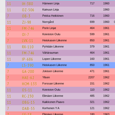
11
IH-380
Hämeen Linja
717
1960
11
OZ-506
Kainuun Linja
1960
7
OB-3
Pekka Heikkinen
716
1960
11
ZJ-98
Norrgård
699
1960
11
FM-746
Porin Linjat
464
1961
7
OI-7
Koiviston Oulu
599
1961
7
LVK-11
Heiskasen Liikenne
850
1961
11
RX-110
Pyhtään Liikenne
379
1961
11
FM-746
Vähärauman
464
1961
11
IP-686
Lopen Liikenne
160
1961
7
LS-390
Heiskasen Liikenne
850
1961
7
GA-200
Jokisen Liikenne
471
1961
7
HAE-62
Ylisen
2207
1962
7
HCM-133
Forssan Liikenne
151
1962
11
OS-11
Koiviston Oulu
110
1962
11
RC-230
Elimäen Liikenne
485
1962
11
OBG-15
Kaikkonen Paavo
321
1962
7
OAB-55
Korhonen Y A
121
1962
7
GF-18
Elimäen Liikenne
180
1963