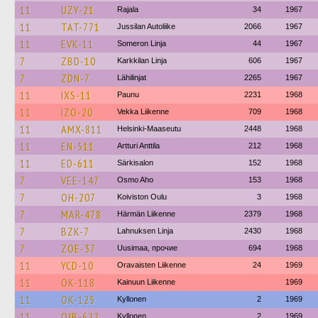
11
UZY-21
Rajala
34
1967
11
TAT-771
Jussilan Autoliike
2066
1967
11
EVK-11
Someron Linja
44
1967
7
ZBD-10
Karkkilan Linja
606
1967
7
ZDN-7
Lähilinjat
2265
1967
11
IXS-11
Paunu
2231
1968
11
IZO-20
Vekka Liikenne
709
1968
11
AMX-811
Helsinki-Maaseutu
2448
1968
11
EN-511
Artturi Anttila
212
1968
11
ED-611
Särkisalon
152
1968
7
VEE-147
Osmo Aho
153
1968
7
OH-207
Koiviston Oulu
3
1968
7
MAR-478
Härmän Liikenne
2379
1968
7
BZK-7
Lahnuksen Linja
2430
1968
7
ZOE-37
Uusimaa, прочие
694
1968
11
YCD-10
Oravaisten Liikenne
24
1969
11
OK-118
Kainuun Liikenne
1969
11
OK-125
Kyllonen
2
1969
11
OJB-622
Kyllonen
2
1969