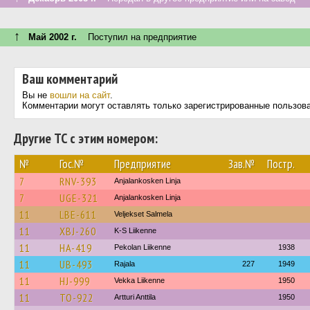
↑
Май 2002 г.
Поступил на предприятие
Ваш комментарий
Вы не
вошли на сайт
.
Комментарии могут оставлять только зарегистрированные пользов
Другие ТС с этим номером:
№
Гос.№
Предприятие
Зав.№
Постр.
7
RNV-393
Anjalankosken Linja
7
UGE-321
Anjalankosken Linja
11
LBE-611
Veljekset Salmela
11
XBJ-260
K-S Liikenne
11
HA-419
Pekolan Liikenne
1938
11
UB-493
Rajala
227
1949
11
HJ-999
Vekka Liikenne
1950
11
TO-922
Artturi Anttila
1950