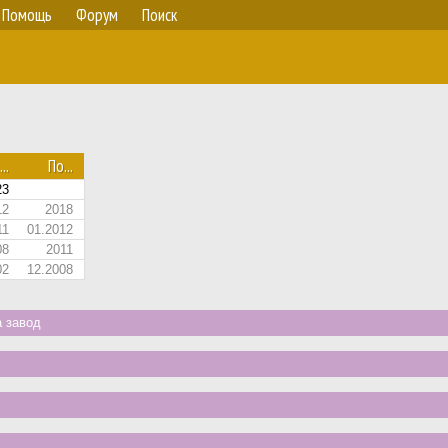
Помощь
Форум
Поиск
...
По...
23
12
2018
11
01.2012
08
2011
02
12.2008
 завод