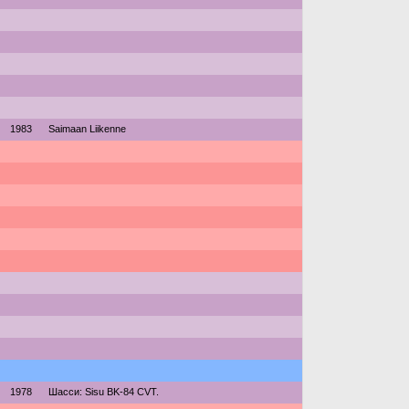
1983
Saimaan Liikenne
1978
Шасси: Sisu BK-84 CVT.