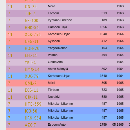
11
ON-25
Mörö
1963
7
TIE-7
Förbom
313
1963
7
GF-300
Pyhtään Liikenne
189
1963
7
HHK-83
Hämeen Linja
1356
1963
11
XCK-756
Korhosen Linjat
1540
1964
7
OFG-31
Kyllonen
412
1964
7
HOH-20
Yhdysliikenne
163
1964
11
EFL-11
Vesma
494
1964
7
YKT-1
Osmo Aho
1964
7
HMX-14
Anton Mäntylä
302
1964
11
XUC-79
Korhosen Linjat
1540
1964
7
OML-7
Mörö
305
1965
11
ECB-11
Förbom
723
1965
11
OJK-11
Nevakivi
580
1965
7
HTE-359
Mikkolan Liikenne
487
1965
7
ICO-30
Mikkolan Liikenne
487
1965
7
HRN-964
Mikkolan Liikenne
487
1965
7
AZC-7
Espoon Auto
1759
05.1965