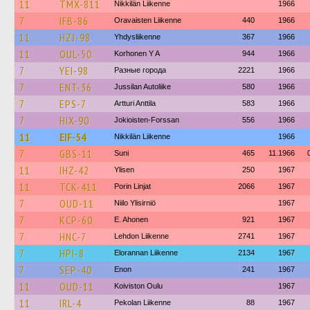
11
TMX-811
Nikkilän Liikenne
1966
7
IFB-86
Oravaisten Liikenne
440
1966
11
HZJ-98
Yhdysliikenne
367
1966
11
OUL-50
Korhonen Y A
944
1966
7
YEI-98
Разные города
2221
1966
7
ENT-36
Jussilan Autoliike
580
1966
7
EPS-7
Artturi Anttila
583
1966
7
HIX-90
Jokioisten-Forssan
556
1966
11
EIF-54
Nikkilän Liikenne
1966
7
GBS-11
Suni
465
11.1966
11
IHZ-42
Ylisen
250
1967
11
TCK-411
Porin Linjat
2066
1967
7
OUD-11
Niilo Ylisirniö
1967
7
KCP-60
E. Ahonen
921
1967
7
HNC-7
Lehdon Liikenne
2741
1967
7
HPI-8
Elorannan Liikenne
2134
1967
7
SEP-40
Enon
241
1967
11
OUD-11
Koiviston Oulu
1967
11
IRL-4
Pekolan Liikenne
88
1967