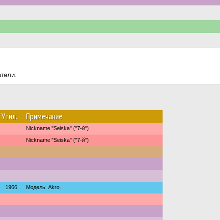
атели.
Утил.
Примечание
Nickname "Seiska" ("7-й")
Nickname "Seiska" ("7-й")
1966
Модель: Akro.