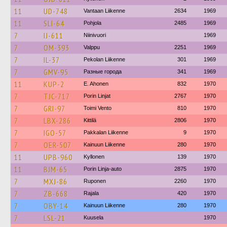
11
UD-748
Vantaan Liikenne
2634
1969
11
SLI-64
Pohjola
2485
1969
7
IJ-611
Niinivuori
1969
7
OM-393
Valppu
2251
1969
7
IL-37
Pekolan Liikenne
301
1969
7
GMV-95
Разные города
341
1969
11
KUP-2
E. Ahonen
832
1970
7
TJC-717
Porin Linjat
2767
1970
7
GRI-97
Toimi Vento
810
1970
7
LBX-286
Kittilä
2806
1970
7
IGO-57
Pakkalan Liikenne
9
1970
7
OER-507
Kainuun Liikenne
280
1970
11
UPB-960
Kyllonen
139
1970
11
BJM-65
Porin Linja-auto
2875
1970
7
MXJ-86
Ruponen
2260
1970
7
ZB-668
Rajala
420
1970
7
OBY-14
Kainuun Liikenne
280
1970
7
LSL-21
Kuusela
1970