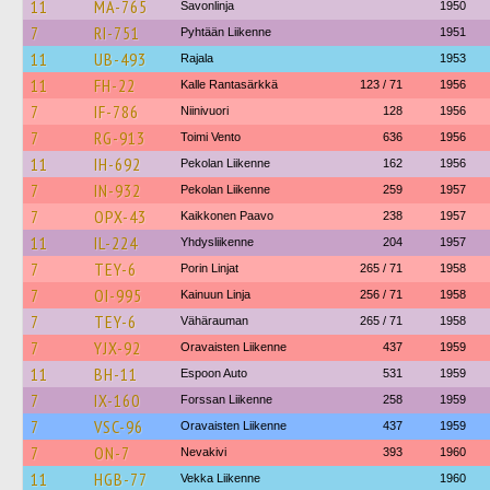
11
MA-765
Savonlinja
1950
7
RI-751
Pyhtään Liikenne
1951
11
UB-493
Rajala
1953
11
FH-22
Kalle Rantasärkkä
123 / 71
1956
7
IF-786
Niinivuori
128
1956
7
RG-913
Toimi Vento
636
1956
11
IH-692
Pekolan Liikenne
162
1956
7
IN-932
Pekolan Liikenne
259
1957
7
OPX-43
Kaikkonen Paavo
238
1957
11
IL-224
Yhdysliikenne
204
1957
7
TEY-6
Porin Linjat
265 / 71
1958
7
OI-995
Kainuun Linja
256 / 71
1958
7
TEY-6
Vähärauman
265 / 71
1958
7
YJX-92
Oravaisten Liikenne
437
1959
11
BH-11
Espoon Auto
531
1959
7
IX-160
Forssan Liikenne
258
1959
7
VSC-96
Oravaisten Liikenne
437
1959
7
ON-7
Nevakivi
393
1960
11
HGB-77
Vekka Liikenne
1960