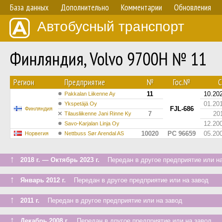
База данных
Дополнительно
Комментарии
Обновления
Автобусный транспорт
Финляндия, Volvo 9700H № 11
Регион
Предприятие
№
Гос.№
С
11
10.20
Pakkalan Liikenne Ay
01.20
Ykspetäjä Oy
FJL-686
Финляндия
7
20
Tilausliikenne Jani Rinne Ky
12.20
Savo-Karjalan Linja Oy
10020
PC 96659
05.20
Норвегия
Nettbuss Sør Arendal AS
↑
2018 г. — Октябрь 2023 г.
Передан в другое предприятие или на
↑
Январь 2012 г.
Передан в другое предприятие или на завод
↑
2011 г.
Передан в другое предприятие или на завод
↑
Декабрь 2008 г.
Передан в другое предприятие или на завод