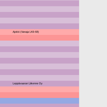
Ajokki (Vanaja LK6-68)
Leppävaaran Liikenne Oy