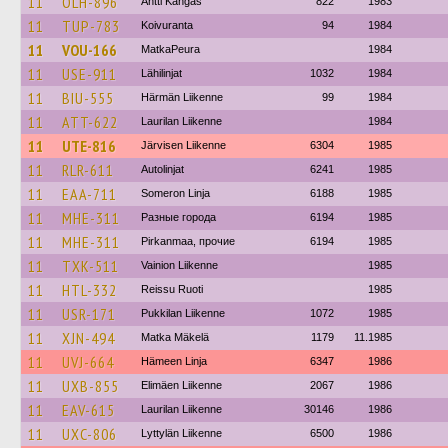
11
OLH-896
Antti Kangas
822
1983
11
TUP-783
Koivuranta
94
1984
11
VOU-166
MatkaPeura
1984
11
USE-911
Lähilinjat
1032
1984
11
BIU-555
Härmän Liikenne
99
1984
11
ATT-622
Laurilan Liikenne
1984
11
UTE-816
Järvisen Liikenne
6304
1985
11
RLR-611
Autolinjat
6241
1985
11
EAA-711
Someron Linja
6188
1985
11
MHE-311
Разные города
6194
1985
11
MHE-311
Pirkanmaa, прочие
6194
1985
11
TXK-511
Vainion Liikenne
1985
11
HTL-332
Reissu Ruoti
1985
11
USR-171
Pukkilan Liikenne
1072
1985
11
XJN-494
Matka Mäkelä
1179
11.1985
11
UVJ-664
Hämeen Linja
6347
1986
11
UXB-855
Elimäen Liikenne
2067
1986
11
EAV-615
Laurilan Liikenne
30146
1986
11
UXC-806
Lyttylän Liikenne
6500
1986