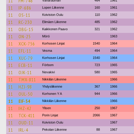
11
FM-746
Vähärauman
464
1961
11
IP-686
Lopen Liikenne
160
1961
11
OS-11
Koiviston Oulu
110
1962
11
RC-230
Elimäen Liikenne
485
1962
11
OBG-15
Kaikkonen Paavo
321
1962
11
ON-25
Mörö
1963
11
XCK-756
Korhosen Linjat
1540
1964
11
EFL-11
Vesma
494
1964
11
XUC-79
Korhosen Linjat
1540
1964
11
ECB-11
Förbom
723
1965
11
OJK-11
Nevakivi
580
1965
11
TMX-811
Nikkilän Liikenne
1966
11
HZJ-98
Yhdysliikenne
367
1966
11
OUL-50
Korhonen Y A
944
1966
11
EIF-54
Nikkilän Liikenne
1966
11
IHZ-42
Ylisen
250
1967
11
TCK-411
Porin Linjat
2066
1967
11
OUD-11
Koiviston Oulu
1967
11
IRL-4
Pekolan Liikenne
88
1967