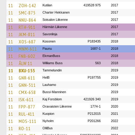
11
ZOH-142
Kutilan
419528 975
2017
11
SMC-875
Charter Hekkanen
2017
11
NNU-864
Soisalon Liikenne
2017
11
RTH-911
Härmän Liikenne
2017
11
JKM-811
Savonlinja
2017
11
XOS-687
Kosonen
P183435
2018
11
MNM-611
Paunu
1687-1
2018
11
FNB-602
EkmanBuss
2018
11
ÅLW 11
Williams Buss
563
2018
11
BXU-155
Tammelundin
2019
11
GNR-611
HelB
P197755
2019
11
GNN-511
Lauhamo
2019
11
CMX-658
Bussi-Manninen
2019
11
ISK-611
Kaj Forsblom
421926 340
2019
11
FPP-877
Oravaisten Liikenne
1774-1
2020
11
RUL-411
Kuopion
P212015
2021
11
MOS-111
Nyholm
P201266
2022
11
RO-11
OlliBus
2022