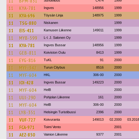
11
BPM-831
Sundellbus
C474
1999
11
KYA-781
Ingves
148956
1999
11
KYA-696
Töysän Linja
148975
1999
11
TSG-880
Niskanen
1999
11
EIS-411
Kamusen Liikenne
149011
1999
11
MYB-599
L-l. J. Salonen Oy
1999
11
KYA-781
Ingves Bussar
148956
1999
11
GEB-811
Koiviston Oulu
8413
1999
11
EYG-816
TuKL
91
2000
11
MYF-342
Turun Citybus
8516
2000
11
MYF-604
HKL
306-00
2000
11
IOI-428
Ingves Bussar
149223
2000
11
MYF-604
HelB
2000
11
UUJ-290
Pohjolan Liikenne
161
2000
11
MYF-604
HelB
306-00
2000
11
LYB-351
Helsingin Turistibussi
2396
2000
11
VUF-727
Koivuranta
149013
02.2000
03.201
11
FCA-971
Toimi Vento
2001
11
AEZ-850
Vainion Liikenne
9377
2001