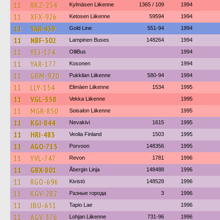
11
RKZ-254
Kylmäsen Liikenne
1365 / 109
1994
11
XFX-926
Ketosen Liikenne
59594
1994
11
YAR-439
Gold Line
551-94
1994
11
NBF-302
Lampinen Buses
148264
1994
11
YEJ-174
OlliBus
1994
11
YAR-177
Kosonen
1994
11
GBM-920
Pukkilan Liikenne
580-94
1994
11
LLY-154
Elimäen Liikenne
1534
1995
11
VGL-358
Vekka Liikenne
1995
11
MGR-850
Soisalon Liikenne
1995
11
KGI-844
Nevakivi
1615
1995
11
HRI-483
Veolia Finland
1503
1995
11
AGO-715
Porvoon
148356
1995
11
YVL-747
Revon
1781
1996
11
GBX-801
Åbergin Linja
148488
1996
11
RGO-696
Kivistö
148528
1996
11
KGV-282
Разные города
3
1996
11
JBU-651
Tapio Lae
1996
11
AGV-376
Lohjan Liikenne
731-96
1996