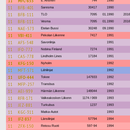
11
MFC-633
E. Ahonen
744
1990
11
BFB-401
Saresma
30417
1990
11
BFB-111
TLO
7095
01.1990
201
11
BFB-111
Vesma
7095
01.1990
201
11
NAE-573
Etelan Bussi
30248
09.1990
11
VBI-411
Pekolan Liikenne
7417
1991
11
AFS-548
Savonlinja
1991
11
IFO-772
Nobina Finland
7274
1991
11
CAS-778
Lindholm Lines
17184
1991
11
KFG-150
Nyholm
1992
11
MFT-571
Lähilinjat
1992
11
UFO-444
Tokee
147933
1992
11
MFP-257
Transbus
1992
11
AEI-939
Härmän Liikenne
148044
1993
11
RFR-171
Valkeakosken Liikenn
1174 / 069
1993
11
JEZ-881
Turkubus
1237
1993
11
KGC-311
Matka-Autot
1993
11
IFZ-837
Länsilinjat
57794
1994
11
ZFX-150
Reissu Ruoti
597-94
1994