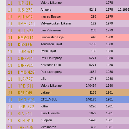
11
HJP-211
Vekka Liikenne
1978
11
UJS-278
Ampers
8241
1978
12.198
11
VJH-692
Ingves Bussar
293
1979
11
HMM-211
Valkeakosken Liikenn
122
1979
11
HLU-323
Lauri Viitaniemi
283
1979
11
HMV-111
Luopioisten Linja
440
1980
11
KIZ-336
Tourusen Linjat
1735
1980
11
TOM-611
Porin Linjat
166
1980
11
OJP-911
Разные города
5271
1980
11
OJP-911
Koiviston Oulu
5271
1980
11
HMO-428
Разные города
1684
1980
11
HLR-777
LSL
1748
1980
11
HPE-511
Vekka Liikenne
240464
1980
11
KEJ-949
Laitinen
1133
1981
11
UMO-991
ETELA-SLL
146175
1981
11
TRB-622
Kittilä
5296
1981
11
RJA-311
Eino Tuomala
1822
1981
11
KLN-411
Kuopion
5428
1981
11
LHR-706
Viitasaaren
483
1981