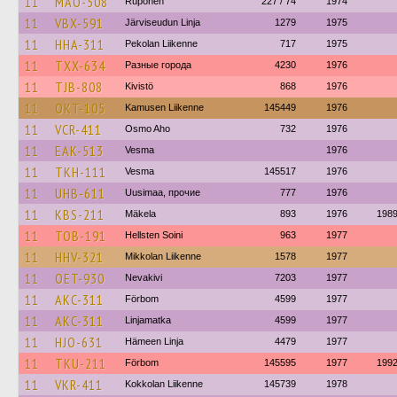
11
MAO-508
Ruponen
227 / 74
1974
11
VBX-591
Järviseudun Linja
1279
1975
11
HHA-311
Pekolan Liikenne
717
1975
11
TXX-634
Разные города
4230
1976
11
TJB-808
Kivistö
868
1976
11
OKT-105
Kamusen Liikenne
145449
1976
11
VCR-411
Osmo Aho
732
1976
11
EAK-513
Vesma
1976
11
TKH-111
Vesma
145517
1976
11
UHB-611
Uusimaa, прочие
777
1976
11
KBS-211
Mäkela
893
1976
198
11
TOB-191
Hellsten Soini
963
1977
11
HHV-321
Mikkolan Liikenne
1578
1977
11
OET-930
Nevakivi
7203
1977
11
AKC-311
Förbom
4599
1977
11
AKC-311
Linjamatka
4599
1977
11
HJO-631
Hämeen Linja
4479
1977
11
TKU-211
Förbom
145595
1977
199
11
VKR-411
Kokkolan Liikenne
145739
1978