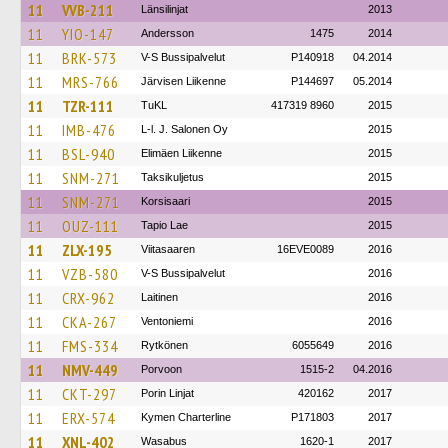
11
VVB-211
Länsilinjat
2013
11
YIO-147
Andersson
1475
2014
11
BRK-573
V-S Bussipalvelut
P140918
04.2014
11
MRS-766
Järvisen Liikenne
P144697
05.2014
11
TZR-111
TuKL
417319 8960
2015
11
IMB-476
L-l. J. Salonen Oy
2015
11
BSL-940
Elimäen Liikenne
2015
11
SNM-271
Taksikuljetus
2015
11
SNM-271
Korsisaari
2015
11
OUZ-111
Tapio Lae
2015
11
ZLX-195
Viitasaaren
16EVE0089
2016
11
VZB-580
V-S Bussipalvelut
2016
11
CRX-962
Laitinen
2016
11
CKA-267
Ventoniemi
2016
11
FMS-334
Rytkönen
6055649
2016
11
NMV-449
Porvoon
1515-2
04.2016
11
CKT-297
Porin Linjat
420162
2017
11
ERX-574
Kymen Charterline
P171803
2017
11
XNL-402
Wasabus
1620-1
2017