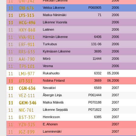
11
OVI-242
Pekolan Liikenne
2006
11
OXI-676
Vekka Liikenne
P060905
2006
11
LYS-313
Matka-Niinimäki
71
2006
11
HCG-496
Liikenne Vuorela
2006
11
HXY-868
Laitinen
2006
11
VVA-911
Härmän Liikenne
6406
2006
11
ERF-911
Turkubus
131-06
2006
11
RRS-635
Kylmäsen Liikenne
3695
2006
11
AAI-790
Mörö
11444
2006
11
TPI-101
Vesma
2006
11
LMJ-977
Rukahuolto
6332
05.2006
11
JJT-311
Nobina Finland
3669
06.2006
11
CGN-636
Nevakivi
6569
2007
11
VEZ-111
Åbergin Linja
P061444
2007
11
GKM-346
Matka Mäkelä
P070188
2007
11
NIC-761
Liikenne Seppälä
P071822
2007
11
BST-357
Henriksson
6385
2007
11
YZV-325
E. Ahonen
2007
11
JGZ-899
Lamminmäki
2007