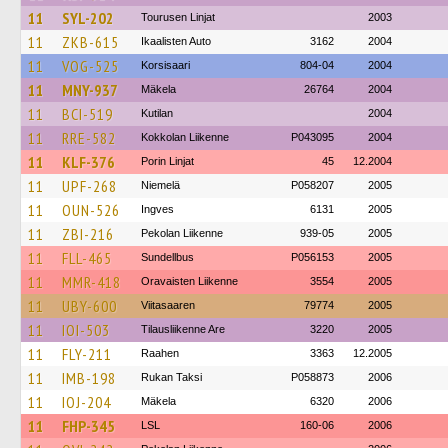
11
SYL-202
Tourusen Linjat
2003
11
ZKB-615
Ikaalisten Auto
3162
2004
11
VOG-525
Korsisaari
804-04
2004
11
MNY-937
Mäkela
26764
2004
11
BCI-519
Kutilan
2004
11
RRE-582
Kokkolan Liikenne
P043095
2004
11
KLF-376
Porin Linjat
45
12.2004
11
UPF-268
Niemelä
P058207
2005
11
OUN-526
Ingves
6131
2005
11
ZBI-216
Pekolan Liikenne
939-05
2005
11
FLL-465
Sundellbus
P056153
2005
11
MMR-418
Oravaisten Liikenne
3554
2005
11
UBY-600
Viitasaaren
79774
2005
11
IOI-503
Tilausliikenne Are
3220
2005
11
FLY-211
Raahen
3363
12.2005
11
IMB-198
Rukan Taksi
P058873
2006
11
IOJ-204
Mäkela
6320
2006
11
FHP-345
LSL
160-06
2006