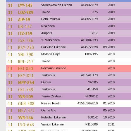
11
LYY-545
Valkeakosken Liikenn
414932 879
2009
11
LOZ-989
Tokee
375
2009
11
AIP-59
Petri Pekkala
414327 679
2009
11
IJB-147
Niskanen
2009
11
ITZ-359
Ampers
6817
2009
11
JGX-786
Y. Makkonen
413004 333
2009
11
BSY-250
Pukkilan Liikenne
414572 828
09.2009
11
SNJ-790
Möllärin Linjat
P092195
2010
11
RPL-217
Tokee
2010
11
EKI-820
Peimarin Liikenne
2010
11
EKY-811
Turkubus
415541 173
2010
11
MPY-834
Oubus
702305
2010
11
CKJ-549
Turkubus
415158
2010
11
YVR-109
Turun Citybus
P098112
2010
11
OUR-508
Reissu Ruoti
415161/92810
01.2010
11
MEZ-372
Osmo Aho
05.2010
11
YVR-146
Pohjolan Liikenne
1081-2
10.2010
11
LSO-643
Vainion Liikenne
P113606
2011