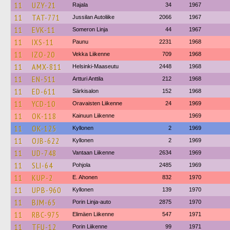
11
UZY-21
Rajala
34
1967
11
TAT-771
Jussilan Autoliike
2066
1967
11
EVK-11
Someron Linja
44
1967
11
IXS-11
Paunu
2231
1968
11
IZO-20
Vekka Liikenne
709
1968
11
AMX-811
Helsinki-Maaseutu
2448
1968
11
EN-511
Artturi Anttila
212
1968
11
ED-611
Särkisalon
152
1968
11
YCD-10
Oravaisten Liikenne
24
1969
11
OK-118
Kainuun Liikenne
1969
11
OK-125
Kyllonen
2
1969
11
OJB-622
Kyllonen
2
1969
11
UD-748
Vantaan Liikenne
2634
1969
11
SLI-64
Pohjola
2485
1969
11
KUP-2
E. Ahonen
832
1970
11
UPB-960
Kyllonen
139
1970
11
BJM-65
Porin Linja-auto
2875
1970
11
RBC-975
Elimäen Liikenne
547
1971
11
TFU-12
Porin Liikenne
99
1971