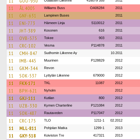
11
GOO-930
Oulaisten Liikenne
416079 355
2011
11
ÅL 4005
Williams Buss
OA06284
2011
11
GNF-631
Lampinen Buses
2011
11
ENI-773
Hämeen Linja
S110012
2011
11
JHT-389
Kosonen
616
2011
11
OVB-575
Tokee
903
2011
11
CRC-102
Vesma
P114878
2011
11
CMH-847
Sudhomin Liikenne Ay
10.2011
11
IMB-445
Muurinen
P128829
2012
11
GKM-344
Revon
2012
11
SOK-537
Lyttylän Liikenne
679000
2012
11
FKX-171
TKL
11087
2012
11
BPH-621
Nyholm
2012
11
GKJ-111
Kutilan
800
2012
11
UZB-330
Kymen Charterline
P121084
2012
11
SOK-487
Rautaveden
P117047
2012
11
CRC-175
TLO
1211-1
02.2012
11
MLL-811
Pohjolan Matka
1299-1
2013
11
GKY-518
Koiviston Tre
417321
2013