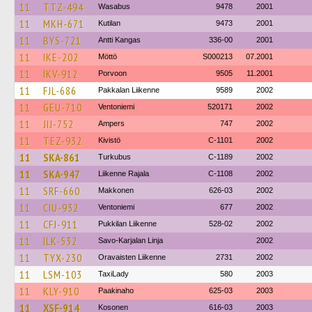
11
TTZ-494
Wasabus
9478
2001
11
MKH-671
Kutilan
9473
2001
11
BYS-721
Antti Kangas
336-00
2001
11
IKE-202
Möttö
S000213
07.2001
11
IKV-912
Porvoon
9505
11.2001
11
FJL-686
Pakkalan Liikenne
9589
2002
11
GEU-710
Ventoniemi
520171
2002
11
JIJ-752
Ampers
747
2002
11
TEZ-932
Kivistö
C-1101
2002
11
SKA-861
Turkubus
C-1189
2002
11
SKA-947
Liikenne Rajala
C-1108
2002
11
SRF-660
Makkonen
626-03
2002
11
CIU-932
Ventoniemi
677
2002
11
CFJ-911
Pukkilan Liikenne
528-02
2002
11
ILK-532
Savo-Karjalan Linja
2002
11
TYX-230
Oravaisten Liikenne
2731
2002
11
LSM-103
TaxiLady
580
2003
11
KLY-910
Paakinaho
625-03
2003
11
XSF-914
Kosonen
616-03
2003