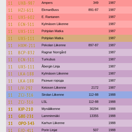
11
UXB-987
Ampers
349
1987
11
HZJ-611
EkmanBuss
891-87
1987
11
UXS-602
E. Rantanen
1987
11
ECN-511
Kylmäsen Liikenne
1987
11
UXS-111
Pohjolan Matka
1987
11
UXS-111
Pohjolan Matka
1987
11
HXM-211
Pekolan Liikenne
897-87
1987
11
BCP-832
Ragnar Norrgård
1987
11
ECN-511
Turkubus
1987
11
UXS-111
Åbergin Linja
1987
11
LKA-188
Kylmäsen Liikenne
1987
11
LKA-188
Разные города
1987
11
LJV-292
Ketosen Liikenne
2172
1987
11
ZCJ-316
Sirolan Liikenne
112-88
1988
11
ZCJ-316
LSL
112-88
1988
11
KIP-210
Mynäliikenne
30294
1988
11
GBE-231
Lamminmäki
13355
1988
11
OPO-343
Karhun Liikenne
1988
11
EJO-411
Porin Linjat
507
1988