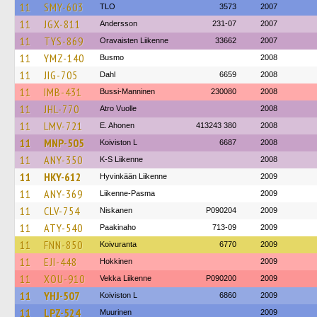
11
SMY-603
TLO
3573
2007
11
JGX-811
Andersson
231-07
2007
11
TYS-869
Oravaisten Liikenne
33662
2007
11
YMZ-140
Busmo
2008
11
JIG-705
Dahl
6659
2008
11
IMB-431
Bussi-Manninen
230080
2008
11
JHL-770
Atro Vuolle
2008
11
LMV-721
E. Ahonen
413243 380
2008
11
MNP-505
Koiviston L
6687
2008
11
ANY-350
K-S Liikenne
2008
11
HKY-612
Hyvinkään Liikenne
2009
11
ANY-369
Liikenne-Pasma
2009
11
CLV-754
Niskanen
P090204
2009
11
ATY-540
Paakinaho
713-09
2009
11
FNN-850
Koivuranta
6770
2009
11
EJI-448
Hokkinen
2009
11
XOU-910
Vekka Liikenne
P090200
2009
11
YHJ-507
Koiviston L
6860
2009
11
LPZ-524
Muurinen
2009