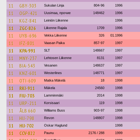
11
GBY-303
Sukulan Linja
804-96
1996
11
OGP-421
Uusimaa, прочие
148462
1996
11
KGZ-841
Leiniön Liikenne
1996
11
ZGC-826
Liikenne Rajala
1709
1996
11
UYB-696
Vekka Liikenne
326
01.1996
11
IFZ-801
Vaasan Paika
857-97
1997
11
KPA-991
SLT
148667
1997
11
MNY-237
Lehtosen Liikenne
8131
1997
11
BIA-543
Vesanen
148637
1997
11
KNZ-601
Westerlines
148771
1997
11
OTI-609
Matka Mäkelä
18
1998
11
RKI-911
Mäkela
24560
1998
11
FIU-703
Lamminmäki
2014
1998
11
URP-211
Korsisaari
119
1998
11
ÅLB 660
Williams Buss
903-97
1998
11
HIJ-798
Revon
148807
1998
11
HIJ-702
Oskar Haglund
1998
11
CCV-822
Paunu
2176 / 288
1999