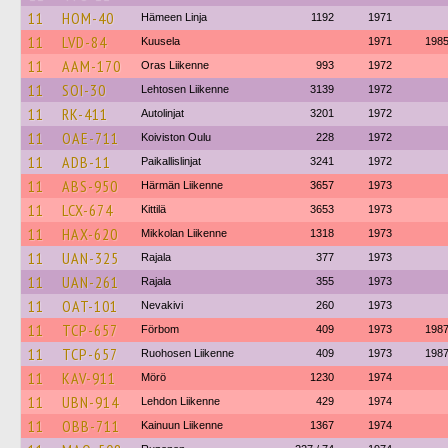
11
HOM-40
Hämeen Linja
1192
1971
11
LVD-84
Kuusela
1971
198
11
AAM-170
Oras Liikenne
993
1972
11
SOI-30
Lehtosen Liikenne
3139
1972
11
RK-411
Autolinjat
3201
1972
11
OAE-711
Koiviston Oulu
228
1972
11
ADB-11
Paikallislinjat
3241
1972
11
ABS-950
Härmän Liikenne
3657
1973
11
LCX-674
Kittilä
3653
1973
11
HAX-620
Mikkolan Liikenne
1318
1973
11
UAN-325
Rajala
377
1973
11
UAN-261
Rajala
355
1973
11
OAT-101
Nevakivi
260
1973
11
TCP-657
Förbom
409
1973
198
11
TCP-657
Ruohosen Liikenne
409
1973
198
11
KAV-911
Mörö
1230
1974
11
UBN-914
Lehdon Liikenne
429
1974
11
OBB-711
Kainuun Liikenne
1367
1974