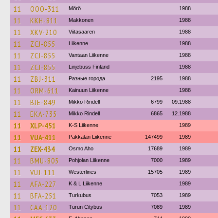
11
OOO-311
Mörö
1988
11
KKH-811
Makkonen
1988
11
XKV-210
Viitasaaren
1988
11
ZCJ-855
Liikenne
1988
11
ZCJ-855
Vantaan Liikenne
1988
11
ZCJ-855
Linjebuss Finland
1988
11
ZBJ-311
Разные города
2195
1988
11
ORM-611
Kainuun Liikenne
1988
11
BJE-849
Mikko Rindell
6799
09.1988
11
EKA-735
Mikko Rindell
6865
12.1988
11
XLP-451
K-S Liikenne
1989
11
VUA-411
Pakkalan Liikenne
147499
1989
11
ZEX-434
Osmo Aho
17689
1989
11
BMU-805
Pohjolan Liikenne
7000
1989
11
VUJ-111
Westerlines
15705
1989
11
AFA-227
K & L Liikenne
1989
11
BFA-251
Turkubus
7053
1989
11
CAA-120
Turun Citybus
7089
1989