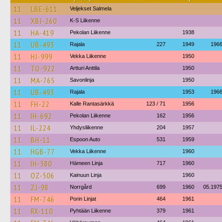
11
LBE-611
Veljekset Salmela
11
XBJ-260
K-S Liikenne
11
HA-419
Pekolan Liikenne
1938
11
UB-493
Rajala
227
1949
196
11
HJ-999
Vekka Liikenne
1950
11
TO-922
Artturi Anttila
1950
11
MA-765
Savonlinja
1950
11
UB-493
Rajala
1953
196
11
FH-22
Kalle Rantasärkkä
123 / 71
1956
11
IH-692
Pekolan Liikenne
162
1956
11
IL-224
Yhdysliikenne
204
1957
11
BH-11
Espoon Auto
531
1959
11
HGB-77
Vekka Liikenne
1960
11
IH-380
Hämeen Linja
717
1960
11
OZ-506
Kainuun Linja
1960
11
ZJ-98
Norrgård
699
1960
05.197
11
FM-746
Porin Linjat
464
1961
11
RX-110
Pyhtään Liikenne
379
1961