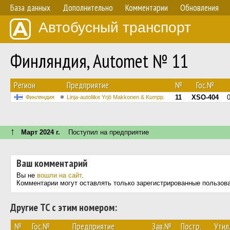
База данных
Дополнительно
Комментарии
Обновления
Автобусный транспорт
Финляндия, Automet № 11
Регион
Предприятие
№
Гос.№
11
XSO-404
Финляндия
Linja-autoliike Yrjö Makkonen & Kumpp.
↑
Март 2024 г.
Поступил на предприятие
Ваш комментарий
Вы не
вошли на сайт
.
Комментарии могут оставлять только зарегистрированные пользов
Другие ТС с этим номером:
№
Гос.№
Предприятие
Зав.№
Постр.
Утил