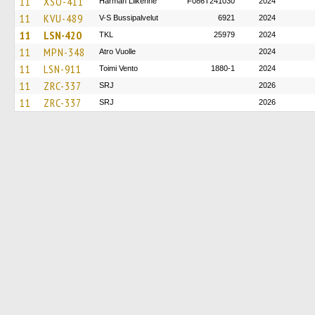
11
XSO-411
Härmän Liikenne
F086T241030
2024
11
KVU-489
V-S Bussipalvelut
6921
2024
11
LSN-420
TKL
25979
2024
11
MPN-348
Atro Vuolle
2024
11
LSN-911
Toimi Vento
1880-1
2024
11
ZRC-337
SRJ
2026
11
ZRC-337
SRJ
2026