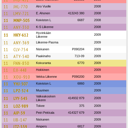
11
JHL-770
Atro Vuolle
2008
11
LMV-721
E. Ahonen
413243 380
2008
11
MNP-505
Koiviston L
6687
2008
11
ANY-350
K-S Liikenne
2008
Hyvinkään
11
HKY-612
2009
Liikenne
11
ANY-369
Liikenne-Pasma
2009
11
CLV-754
Niskanen
P090204
2009
11
ATY-540
Paakinaho
713-09
2009
11
FNN-850
Koivuranta
6770
2009
11
EJI-448
Hokkinen
2009
11
XOU-910
Vekka Liikenne
P090200
2009
11
YHJ-507
Koiviston L
6860
2009
11
LPZ-524
Muurinen
2009
Valkeakosken
11
LYY-545
414932 879
2009
Liikenn
11
LOZ-989
Tokee
375
2009
11
AIP-59
Petri Pekkala
414327 679
2009
11
IJB-147
Niskanen
2009
11
ITZ-359
Ampers
6817
2009