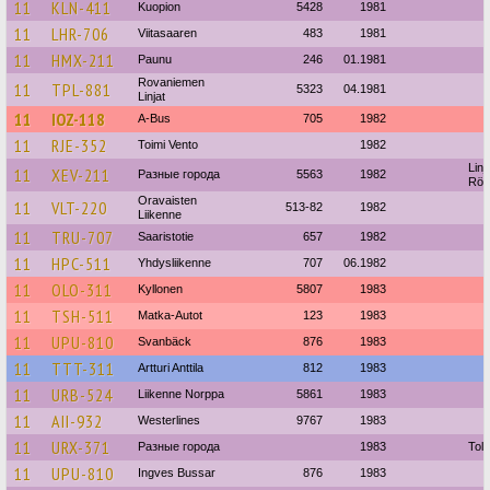
11
KLN-411
Kuopion
5428
1981
11
LHR-706
Viitasaaren
483
1981
11
HMX-211
Paunu
246
01.1981
Rovaniemen
11
TPL-881
5323
04.1981
Linjat
11
IOZ-118
A-Bus
705
1982
11
RJE-352
Toimi Vento
1982
Linja
11
XEV-211
Разные города
5563
1982
Rö
Oravaisten
11
VLT-220
513-82
1982
Liikenne
11
TRU-707
Saaristotie
657
1982
11
HPC-511
Yhdysliikenne
707
06.1982
11
OLO-311
Kyllonen
5807
1983
11
TSH-511
Matka-Autot
123
1983
11
UPU-810
Svanbäck
876
1983
11
TTT-311
Artturi Anttila
812
1983
11
URB-524
Liikenne Norppa
5861
1983
11
AII-932
Westerlines
9767
1983
11
URX-371
Разные города
1983
Tolk
11
UPU-810
Ingves Bussar
876
1983