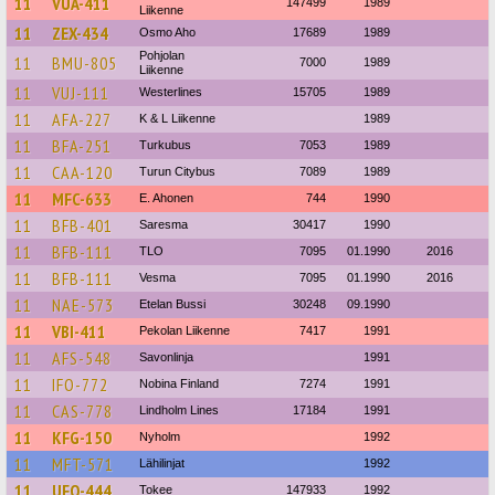
11
VUA-411
147499
1989
Liikenne
11
ZEX-434
Osmo Aho
17689
1989
Pohjolan
11
BMU-805
7000
1989
Liikenne
11
VUJ-111
Westerlines
15705
1989
11
AFA-227
K & L Liikenne
1989
11
BFA-251
Turkubus
7053
1989
11
CAA-120
Turun Citybus
7089
1989
11
MFC-633
E. Ahonen
744
1990
11
BFB-401
Saresma
30417
1990
11
BFB-111
TLO
7095
01.1990
2016
11
BFB-111
Vesma
7095
01.1990
2016
11
NAE-573
Etelan Bussi
30248
09.1990
11
VBI-411
Pekolan Liikenne
7417
1991
11
AFS-548
Savonlinja
1991
11
IFO-772
Nobina Finland
7274
1991
11
CAS-778
Lindholm Lines
17184
1991
11
KFG-150
Nyholm
1992
11
MFT-571
Lähilinjat
1992
11
UFO-444
Tokee
147933
1992