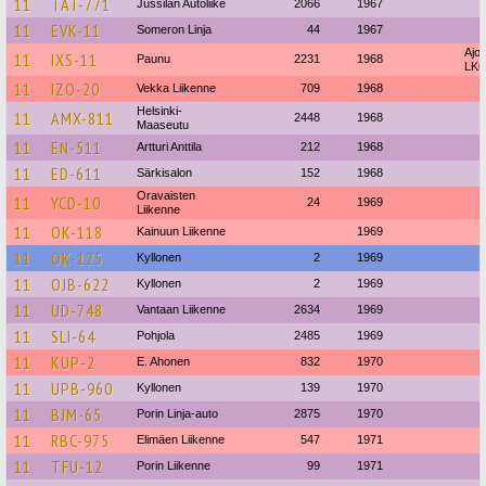
11
TAT-771
Jussilan Autoliike
2066
1967
11
EVK-11
Someron Linja
44
1967
Ajok
11
IXS-11
Paunu
2231
1968
LK6
11
IZO-20
Vekka Liikenne
709
1968
Helsinki-
11
AMX-811
2448
1968
Maaseutu
11
EN-511
Artturi Anttila
212
1968
11
ED-611
Särkisalon
152
1968
Oravaisten
11
YCD-10
24
1969
Liikenne
11
OK-118
Kainuun Liikenne
1969
11
OK-125
Kyllonen
2
1969
11
OJB-622
Kyllonen
2
1969
11
UD-748
Vantaan Liikenne
2634
1969
11
SLI-64
Pohjola
2485
1969
11
KUP-2
E. Ahonen
832
1970
11
UPB-960
Kyllonen
139
1970
11
BJM-65
Porin Linja-auto
2875
1970
11
RBC-975
Elimäen Liikenne
547
1971
11
TFU-12
Porin Liikenne
99
1971