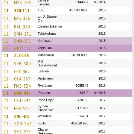
Järvisen
11
MRS-766
P144697
05.2014
Liikenne
11
TZR-111
TuKL
417319 8960
2015
L-l. J. Salonen
11
IMB-476
2015
Oy
11
BSL-940
Elimäen Liikenne
2015
11
SNM-271
Taksikuljetus
2015
11
SNM-271
Korsisaari
2015
11
OUZ-111
Tapio Lae
2015
11
ZLX-195
Viitasaaren
16EVE0089
2016
V-S
11
VZB-580
2016
Bussipalvelut
11
CRX-962
Laitinen
2016
11
CKA-267
Ventoniemi
2016
11
FMS-334
Rytkönen
6055649
2016
11
NMV-449
Porvoon
1515-2
04.2016
11
CKT-297
Porin Linjat
420162
2017
Kymen
11
ERX-574
P171803
2017
Charterline
11
XNL-402
Wasabus
1620-1
2017
11
ZOH-142
Kutilan
419528 975
2017
Charter
11
SMC-875
2017
Hekkanen