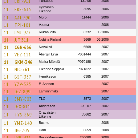
11
ERF-911
Turkubus
131-06
2006
Kylmäsen
11
RRS-635
3695
2006
Liikenne
11
AAI-790
Mörö
11444
2006
11
TPI-101
Vesma
2006
11
LMJ-977
Rukahuolto
6332
05.2006
11
JJT-311
Nobina Finland
3669
06.2006
11
CGN-636
Nevakivi
6569
2007
11
VEZ-111
Åbergin Linja
P061444
2007
11
GKM-346
Matka Mäkelä
P070188
2007
11
NIC-761
Liikenne Seppälä
P071822
2007
11
BST-357
Henriksson
6385
2007
11
YZV-325
E. Ahonen
2007
11
JGZ-899
Lamminmäki
2007
11
SMY-603
TLO
3573
2007
11
JGX-811
Andersson
231-07
2007
Oravaisten
11
TYS-869
33662
2007
Liikenne
11
YMZ-140
Busmo
2008
11
JIG-705
Dahl
6659
2008
11
IMB-431
Bussi-Manninen
230080
2008