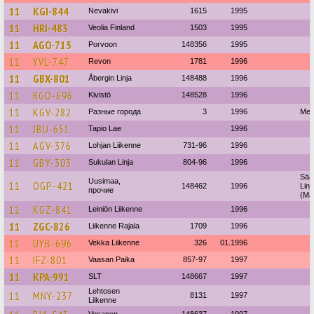
11
KGI-844
Nevakivi
1615
1995
11
HRI-483
Veolia Finland
1503
1995
11
AGO-715
Porvoon
148356
1995
11
YVL-747
Revon
1781
1996
11
GBX-801
Åbergin Linja
148488
1996
11
RGO-696
Kivistö
148528
1996
11
KGV-282
Разные города
3
1996
Mets
11
JBU-651
Tapio Lae
1996
11
AGV-376
Lohjan Liikenne
731-96
1996
11
GBY-303
Sukulan Linja
804-96
1996
Sää
Uusimaa,
11
OGP-421
148462
1996
Linj
прочие
(Mä
11
KGZ-841
Leiniön Liikenne
1996
11
ZGC-826
Liikenne Rajala
1709
1996
11
UYB-696
Vekka Liikenne
326
01.1996
11
IFZ-801
Vaasan Paika
857-97
1997
11
KPA-991
SLT
148667
1997
Lehtosen
11
MNY-237
8131
1997
Liikenne