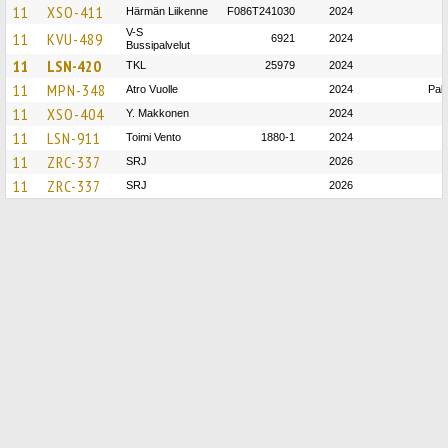
11
XSO-411
Härmän Liikenne
F086T241030
2024
V-S
11
KVU-489
6921
2024
Bussipalvelut
11
LSN-420
TKL
25979
2024
11
MPN-348
Atro Vuolle
2024
Pali
11
XSO-404
Y. Makkonen
2024
11
LSN-911
Toimi Vento
1880-1
2024
11
ZRC-337
SRJ
2026
11
ZRC-337
SRJ
2026