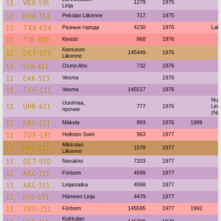
11
VBX-591
1279
1975
Linja
11
HHA-311
Pekolan Liikenne
717
1975
11
TXX-634
Разные города
4230
1976
Lall
11
TJB-808
Kivistö
868
1976
Kamusen
11
OKT-105
145449
1976
Liikenne
11
VCR-411
Osmo Aho
732
1976
11
EAK-513
Vesma
1976
11
TKH-111
Vesma
145517
1976
Nur
Uusimaa,
11
UHB-611
777
1976
Linj
прочие
(Nur
11
KBS-211
Mäkela
893
1976
1989
11
TOB-191
Hellsten Soini
963
1977
Mikkolan
11
HHV-321
1578
1977
Liikenne
11
OET-930
Nevakivi
7203
1977
11
AKC-311
Förbom
4599
1977
11
AKC-311
Linjamatka
4599
1977
11
HJO-631
Hämeen Linja
4479
1977
11
TKU-211
Förbom
145595
1977
1992
Kokkolan