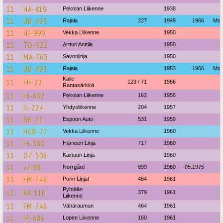
11
HA-419
Pekolan Liikenne
1938
11
UB-493
Rajala
227
1949
1966
Мод
11
HJ-999
Vekka Liikenne
1950
11
TO-922
Artturi Anttila
1950
11
MA-765
Savonlinja
1950
11
UB-493
Rajala
1953
1966
Мод
Kalle
11
FH-22
123 / 71
1956
Rantasärkkä
11
IH-692
Pekolan Liikenne
162
1956
11
IL-224
Yhdysliikenne
204
1957
11
BH-11
Espoon Auto
531
1959
11
HGB-77
Vekka Liikenne
1960
11
IH-380
Hämeen Linja
717
1960
11
OZ-506
Kainuun Linja
1960
11
ZJ-98
Norrgård
699
1960
05.1975
11
FM-746
Porin Linjat
464
1961
Pyhtään
11
RX-110
379
1961
Liikenne
11
FM-746
Vähärauman
464
1961
11
IP-686
Lopen Liikenne
160
1961