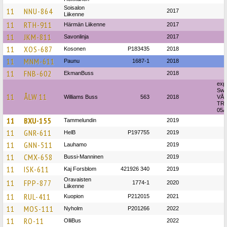
Soisalon
11
NNU-864
2017
Liikenne
11
RTH-911
Härmän Liikenne
2017
11
JKM-811
Savonlinja
2017
11
XOS-687
Kosonen
P183435
2018
11
MNM-611
Paunu
1687-1
2018
11
FNB-602
EkmanBuss
2018
expo
Swe
11
ÅLW 11
Williams Buss
563
2018
VÅ
TRA
05A
11
BXU-155
Tammelundin
2019
11
GNR-611
HelB
P197755
2019
11
GNN-511
Lauhamo
2019
11
CMX-658
Bussi-Manninen
2019
11
ISK-611
Kaj Forsblom
421926 340
2019
Oravaisten
11
FPP-877
1774-1
2020
Liikenne
11
RUL-411
Kuopion
P212015
2021
11
MOS-111
Nyholm
P201266
2022
11
RO-11
OlliBus
2022