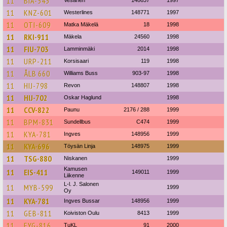
11
BIA-543
Vesanen
148637
1997
11
KNZ-601
Westerlines
148771
1997
11
OTI-609
Matka Mäkelä
18
1998
11
RKI-911
Mäkela
24560
1998
11
FIU-703
Lamminmäki
2014
1998
11
URP-211
Korsisaari
119
1998
11
ÅLB 660
Williams Buss
903-97
1998
11
HIJ-798
Revon
148807
1998
11
HIJ-702
Oskar Haglund
1998
11
CCV-822
Paunu
2176 / 288
1999
11
BPM-831
Sundellbus
C474
1999
11
KYA-781
Ingves
148956
1999
11
KYA-696
Töysän Linja
148975
1999
11
TSG-880
Niskanen
1999
Kamusen
11
EIS-411
149011
1999
Liikenne
L-l. J. Salonen
11
MYB-599
1999
Oy
11
KYA-781
Ingves Bussar
148956
1999
11
GEB-811
Koiviston Oulu
8413
1999
11
EYG-816
TuKL
91
2000