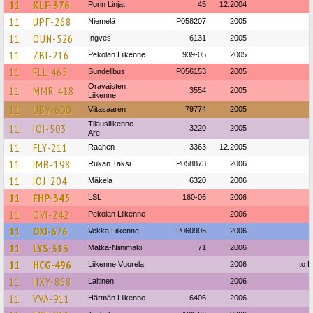
11
KLF-376
Porin Linjat
45
12.2004
11
UPF-268
Niemelä
P058207
2005
11
OUN-526
Ingves
6131
2005
11
ZBI-216
Pekolan Liikenne
939-05
2005
11
FLL-465
Sundellbus
P056153
2005
Oravaisten
11
MMR-418
3554
2005
Liikenne
11
UBY-600
Viitasaaren
79774
2005
Tilausliikenne
11
IOI-503
3220
2005
Are
11
FLY-211
Raahen
3363
12.2005
11
IMB-198
Rukan Taksi
P058873
2006
11
IOJ-204
Mäkela
6320
2006
11
FHP-345
LSL
160-06
2006
11
OVI-242
Pekolan Liikenne
2006
11
OXI-676
Vekka Liikenne
P060905
2006
11
LYS-313
Matka-Niinimäki
71
2006
11
HCG-496
Liikenne Vuorela
2006
to E
11
HXY-868
Laitinen
2006
11
VVA-911
Härmän Liikenne
6406
2006