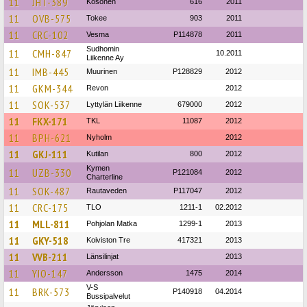
11
JHT-389
Kosonen
616
2011
11
OVB-575
Tokee
903
2011
11
CRC-102
Vesma
P114878
2011
Sudhomin
11
CMH-847
10.2011
Liikenne Ay
11
IMB-445
Muurinen
P128829
2012
11
GKM-344
Revon
2012
11
SOK-537
Lyttylän Liikenne
679000
2012
11
FKX-171
TKL
11087
2012
11
BPH-621
Nyholm
2012
11
GKJ-111
Kutilan
800
2012
Kymen
11
UZB-330
P121084
2012
Charterline
11
SOK-487
Rautaveden
P117047
2012
11
CRC-175
TLO
1211-1
02.2012
11
MLL-811
Pohjolan Matka
1299-1
2013
11
GKY-518
Koiviston Tre
417321
2013
11
VVB-211
Länsilinjat
2013
11
YIO-147
Andersson
1475
2014
V-S
11
BRK-573
P140918
04.2014
Bussipalvelut