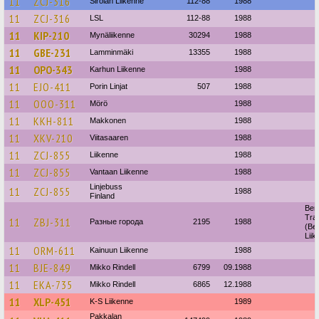
11
ZCJ-316
Sirolan Liikenne
112-88
1988
11
ZCJ-316
LSL
112-88
1988
11
KIP-210
Mynäliikenne
30294
1988
11
GBE-231
Lamminmäki
13355
1988
11
OPO-343
Karhun Liikenne
1988
11
EJO-411
Porin Linjat
507
1988
11
OOO-311
Mörö
1988
11
KKH-811
Makkonen
1988
11
XKV-210
Viitasaaren
1988
11
ZCJ-855
Liikenne
1988
11
ZCJ-855
Vantaan Liikenne
1988
Linjebuss
11
ZCJ-855
1988
Finland
Ber
Traf
11
ZBJ-311
Разные города
2195
1988
(Ber
Liik
11
ORM-611
Kainuun Liikenne
1988
11
BJE-849
Mikko Rindell
6799
09.1988
11
EKA-735
Mikko Rindell
6865
12.1988
11
XLP-451
K-S Liikenne
1989
Pakkalan