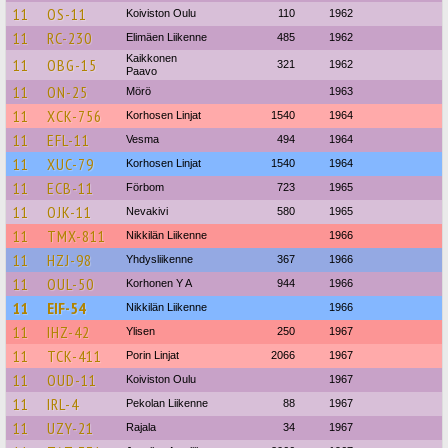
11
OS-11
Koiviston Oulu
110
1962
11
RC-230
Elimäen Liikenne
485
1962
Kaikkonen
11
OBG-15
321
1962
Paavo
11
ON-25
Mörö
1963
11
XCK-756
Korhosen Linjat
1540
1964
11
EFL-11
Vesma
494
1964
11
XUC-79
Korhosen Linjat
1540
1964
11
ECB-11
Förbom
723
1965
11
OJK-11
Nevakivi
580
1965
11
TMX-811
Nikkilän Liikenne
1966
11
HZJ-98
Yhdysliikenne
367
1966
11
OUL-50
Korhonen Y A
944
1966
11
EIF-54
Nikkilän Liikenne
1966
11
IHZ-42
Ylisen
250
1967
11
TCK-411
Porin Linjat
2066
1967
11
OUD-11
Koiviston Oulu
1967
11
IRL-4
Pekolan Liikenne
88
1967
11
UZY-21
Rajala
34
1967