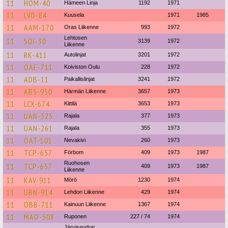
11
HOM-40
Hämeen Linja
1192
1971
11
LVD-84
Kuusela
1971
1985
11
AAM-170
Oras Liikenne
993
1972
Lehtosen
11
SOI-30
3139
1972
Liikenne
11
RK-411
Autolinjat
3201
1972
11
OAE-711
Koiviston Oulu
228
1972
11
ADB-11
Paikallislinjat
3241
1972
11
ABS-950
Härmän Liikenne
3657
1973
11
LCX-674
Kittilä
3653
1973
11
UAN-325
Rajala
377
1973
11
UAN-261
Rajala
355
1973
11
OAT-101
Nevakivi
260
1973
11
TCP-657
Förbom
409
1973
1987
Ruohosen
11
TCP-657
409
1973
1987
Liikenne
11
KAV-911
Mörö
1230
1974
11
UBN-914
Lehdon Liikenne
429
1974
11
OBB-711
Kainuun Liikenne
1367
1974
11
MAO-508
Ruponen
227 / 74
1974
Järviseudun