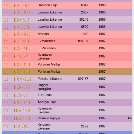
11
UVJ-664
Hämeen Linja
6347
1986
11
UXB-855
Elimäen Liikenne
2067
1986
11
EAV-615
Laurilan Liikenne
30146
1986
11
UXC-806
Lyttylän Liikenne
6500
1986
11
UXB-987
Ampers
349
1987
11
HZJ-611
EkmanBuss
891-87
1987
11
UXS-602
E. Rantanen
1987
Kylmäsen
11
ECN-511
1987
Liikenne
11
UXS-111
Pohjolan Matka
1987
11
UXS-111
Pohjolan Matka
1987
11
HXM-211
Pekolan Liikenne
897-87
1987
Ragnar
11
BCP-832
1987
Norrgård
11
ECN-511
Turkubus
1987
11
UXS-111
Åbergin Linja
1987
Kylmäsen
11
LKA-188
1987
Liikenne
11
LKA-188
Разные города
1987
Miil
Ketosen
11
LJV-292
2172
1987
Liikenne