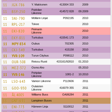
11
JGX-786
Y. Makkonen
413004 333
2009
Pukkilan
11
BSY-250
414572 828
09.2009
Liikenne
11
SNJ-790
Möllärin Linjat
P092195
2010
11
RPL-217
Tokee
2010
Peimarin
11
EKI-820
2010
Liikenne
11
EKY-811
Turkubus
415541 173
2010
11
MPY-834
Oubus
702305
2010
11
CKJ-549
Turkubus
415158
2010
11
YVR-109
Turun Citybus
P098112
2010
11
OUR-508
Reissu Ruoti
415161/92810
01.2010
11
MEZ-372
Osmo Aho
05.2010
Pohjolan
11
YVR-146
1081-2
10.2010
Liikenne
11
LSO-643
Vainion Liikenne
P113606
2011
Oulaisten
11
GOO-930
416079 355
2011
Liikenne
11
ÅL 4005
Williams Buss
OA06284
2011
11
GNF-631
Lampinen Buses
2011
11
ENI-773
Hämeen Linja
S110012
2011