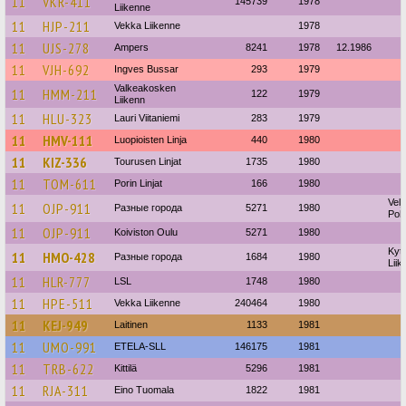
11
VKR-411
145739
1978
Liikenne
11
HJP-211
Vekka Liikenne
1978
11
UJS-278
Ampers
8241
1978
12.1986
11
VJH-692
Ingves Bussar
293
1979
Valkeakosken
11
HMM-211
122
1979
Liikenn
11
HLU-323
Lauri Viitaniemi
283
1979
11
HMV-111
Luopioisten Linja
440
1980
11
KIZ-336
Tourusen Linjat
1735
1980
11
TOM-611
Porin Linjat
166
1980
Velj
11
OJP-911
Разные города
5271
1980
Poh
11
OJP-911
Koiviston Oulu
5271
1980
Kytt
11
HMO-428
Разные города
1684
1980
Lii
11
HLR-777
LSL
1748
1980
11
HPE-511
Vekka Liikenne
240464
1980
11
KEJ-949
Laitinen
1133
1981
11
UMO-991
ETELA-SLL
146175
1981
11
TRB-622
Kittilä
5296
1981
11
RJA-311
Eino Tuomala
1822
1981