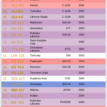
11
TEZ-932
Kivistö
C-1101
2002
11
SKA-861
Turkubus
C-1189
2002
11
SKA-947
Liikenne Rajala
C-1108
2002
11
SRF-660
Makkonen
626-03
2002
11
CIU-932
Ventoniemi
677
2002
Pukkilan
11
CFJ-911
528-02
2002
Liikenne
Savo-Karjalan
11
ILK-532
2002
Linja
Oravaisten
11
TYX-230
2731
2002
Liikenne
11
LSM-103
TaxiLady
580
2003
11
KLY-910
Paakinaho
625-03
2003
11
XSF-914
Kosonen
616-03
2003
11
SYL-202
Tourusen Linjat
2003
11
ZKB-615
Ikaalisten Auto
3162
2004
11
VOG-525
Korsisaari
804-04
2004
11
MNY-937
Mäkela
26764
2004
11
BCI-519
Kutilan
2004
Kokkolan
11
RRE-582
P043095
2004
Liikenne