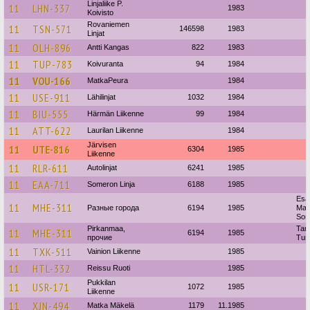
Linjaliike P.
11
LHN-337
1983
Koivisto
Rovaniemen
11
TSN-571
146598
1983
Linjat
11
OLH-896
Antti Kangas
822
1983
11
TUP-783
Koivuranta
94
1984
11
VOU-166
MatkaPeura
1984
11
USE-911
Lähilinjat
1032
1984
11
BIU-555
Härmän Liikenne
99
1984
11
ATT-622
Laurilan Liikenne
1984
Järvisen
11
UTE-816
6304
1985
Liikenne
11
RLR-611
Autolinjat
6241
1985
11
EAA-711
Someron Linja
6188
1985
Esa
11
MHE-311
Разные города
6194
1985
Mag
Son
Pirkanmaa,
Tam
11
MHE-311
6194
1985
прочие
Turi
11
TXK-511
Vainion Liikenne
1985
11
HTL-332
Reissu Ruoti
1985
Pukkilan
11
USR-171
1072
1985
Liikenne
11
XJN-494
Matka Mäkelä
1179
11.1985