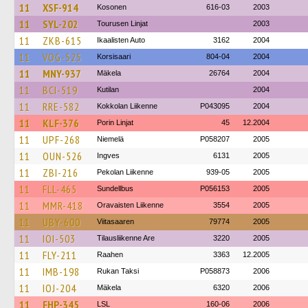
11
XSF-914
Kosonen
616-03
2003
11
SYL-202
Tourusen Linjat
2003
11
ZKB-615
Ikaalisten Auto
3162
2004
11
VOG-525
Korsisaari
804-04
2004
11
MNY-937
Mäkela
26764
2004
11
BCI-519
Kutilan
2004
11
RRE-582
Kokkolan Liikenne
P043095
2004
11
KLF-376
Porin Linjat
45
12.2004
11
UPF-268
Niemelä
P058207
2005
11
OUN-526
Ingves
6131
2005
11
ZBI-216
Pekolan Liikenne
939-05
2005
11
FLL-465
Sundellbus
P056153
2005
11
MMR-418
Oravaisten Liikenne
3554
2005
11
UBY-600
Viitasaaren
79774
2005
11
IOI-503
Tilausliikenne Are
3220
2005
11
FLY-211
Raahen
3363
12.2005
11
IMB-198
Rukan Taksi
P058873
2006
11
IOJ-204
Mäkela
6320
2006
11
FHP-345
LSL
160-06
2006