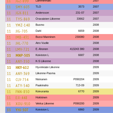
11
JGZ-899
Lamminmäki
2007
11
SMY-603
TLO
3573
2007
11
JGX-811
Andersson
231-07
2007
11
TYS-869
Oravaisten Liikenne
33662
2007
11
YMZ-140
Busmo
2008
11
JIG-705
Dahl
6659
2008
11
IMB-431
Bussi-Manninen
230080
2008
11
JHL-770
Atro Vuolle
2008
11
LMV-721
E. Ahonen
413243 380
2008
11
MNP-505
Koiviston L
6687
2008
11
ANY-350
K-S Liikenne
2008
11
HKY-612
Hyvinkään Liikenne
2009
11
ANY-369
Liikenne-Pasma
2009
11
CLV-754
Niskanen
P090204
2009
11
ATY-540
Paakinaho
713-09
2009
11
FNN-850
Koivuranta
6770
2009
11
EJI-448
Hokkinen
2009
11
XOU-910
Vekka Liikenne
P090200
2009
11
YHJ-507
Koiviston L
6860
2009