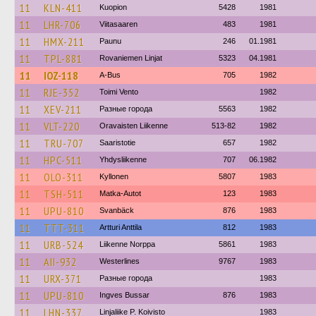
11
KLN-411
Kuopion
5428
1981
11
LHR-706
Viitasaaren
483
1981
11
HMX-211
Paunu
246
01.1981
11
TPL-881
Rovaniemen Linjat
5323
04.1981
11
IOZ-118
A-Bus
705
1982
11
RJE-352
Toimi Vento
1982
11
XEV-211
Разные города
5563
1982
11
VLT-220
Oravaisten Liikenne
513-82
1982
11
TRU-707
Saaristotie
657
1982
11
HPC-511
Yhdysliikenne
707
06.1982
11
OLO-311
Kyllonen
5807
1983
11
TSH-511
Matka-Autot
123
1983
11
UPU-810
Svanbäck
876
1983
11
TTT-311
Artturi Anttila
812
1983
11
URB-524
Liikenne Norppa
5861
1983
11
AII-932
Westerlines
9767
1983
11
URX-371
Разные города
1983
11
UPU-810
Ingves Bussar
876
1983
11
LHN-337
Linjaliike P. Koivisto
1983