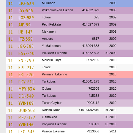
11
LPZ-524
Muurinen
2009
11
LYY-545
Valkeakosken Liikenn
414932 879
2009
11
LOZ-989
Tokee
375
2009
11
AIP-59
Petri Pekkala
414327 679
2009
11
IJB-147
Niskanen
2009
11
ITZ-359
Ampers
6817
2009
11
JGX-786
Y. Makkonen
413004 333
2009
11
BSY-250
Pukkilan Liikenne
414572 828
09.2009
11
SNJ-790
Möllärin Linjat
P092195
2010
11
RPL-217
Tokee
2010
11
EKI-820
Peimarin Liikenne
2010
11
EKY-811
Turkubus
415541 173
2010
11
MPY-834
Oubus
702305
2010
11
CKJ-549
Turkubus
415158
2010
11
YVR-109
Turun Citybus
P098112
2010
11
OUR-508
Reissu Ruoti
415161/92810
01.2010
11
MEZ-372
Osmo Aho
05.2010
11
YVR-146
Pohjolan Liikenne
1081-2
10.2010
11
LSO-643
Vainion Liikenne
P113606
2011