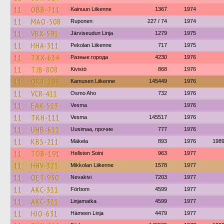
11
OBB-711
Kainuun Liikenne
1367
1974
11
MAO-508
Ruponen
227 / 74
1974
11
VBX-591
Järviseudun Linja
1279
1975
11
HHA-311
Pekolan Liikenne
717
1975
11
TXX-634
Разные города
4230
1976
11
TJB-808
Kivistö
868
1976
11
OKT-105
Kamusen Liikenne
145449
1976
11
VCR-411
Osmo Aho
732
1976
11
EAK-513
Vesma
1976
11
TKH-111
Vesma
145517
1976
11
UHB-611
Uusimaa, прочие
777
1976
11
KBS-211
Mäkela
893
1976
198
11
TOB-191
Hellsten Soini
963
1977
11
HHV-321
Mikkolan Liikenne
1578
1977
11
OET-930
Nevakivi
7203
1977
11
AKC-311
Förbom
4599
1977
11
AKC-311
Linjamatka
4599
1977
11
HJO-631
Hämeen Linja
4479
1977