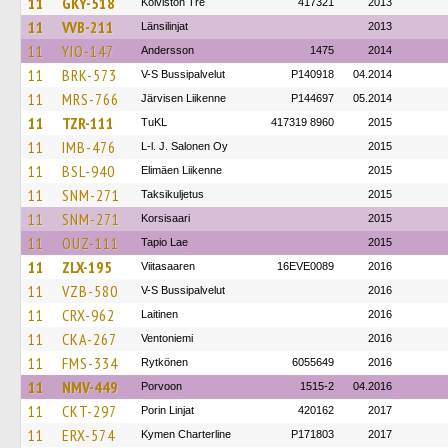
11
GKY-518
Koiviston Tre
417321
2013
11
VVB-211
Länsilinjat
2013
11
YIO-147
Andersson
1475
2014
11
BRK-573
V-S Bussipalvelut
P140918
04.2014
11
MRS-766
Järvisen Liikenne
P144697
05.2014
11
TZR-111
TuKL
417319 8960
2015
11
IMB-476
L-l. J. Salonen Oy
2015
11
BSL-940
Elimäen Liikenne
2015
11
SNM-271
Taksikuljetus
2015
11
SNM-271
Korsisaari
2015
11
OUZ-111
Tapio Lae
2015
11
ZLX-195
Viitasaaren
16EVE0089
2016
11
VZB-580
V-S Bussipalvelut
2016
11
CRX-962
Laitinen
2016
11
CKA-267
Ventoniemi
2016
11
FMS-334
Rytkönen
6055649
2016
11
NMV-449
Porvoon
1515-2
04.2016
11
CKT-297
Porin Linjat
420162
2017
11
ERX-574
Kymen Charterline
P171803
2017