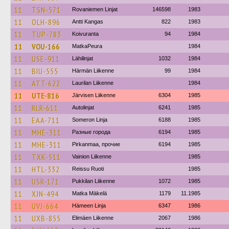
11
TSN-571
Rovaniemen Linjat
146598
1983
11
OLH-896
Antti Kangas
822
1983
11
TUP-783
Koivuranta
94
1984
11
VOU-166
MatkaPeura
1984
11
USE-911
Lähilinjat
1032
1984
11
BIU-555
Härmän Liikenne
99
1984
11
ATT-622
Laurilan Liikenne
1984
11
UTE-816
Järvisen Liikenne
6304
1985
11
RLR-611
Autolinjat
6241
1985
11
EAA-711
Someron Linja
6188
1985
11
MHE-311
Разные города
6194
1985
11
MHE-311
Pirkanmaa, прочие
6194
1985
11
TXK-511
Vainion Liikenne
1985
11
HTL-332
Reissu Ruoti
1985
11
USR-171
Pukkilan Liikenne
1072
1985
11
XJN-494
Matka Mäkelä
1179
11.1985
11
UVJ-664
Hämeen Linja
6347
1986
11
UXB-855
Elimäen Liikenne
2067
1986