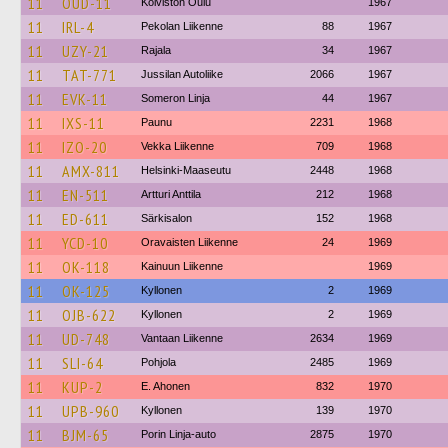
11
OUD-11
Koiviston Oulu
1967
11
IRL-4
Pekolan Liikenne
88
1967
11
UZY-21
Rajala
34
1967
11
TAT-771
Jussilan Autoliike
2066
1967
11
EVK-11
Someron Linja
44
1967
11
IXS-11
Paunu
2231
1968
11
IZO-20
Vekka Liikenne
709
1968
11
AMX-811
Helsinki-Maaseutu
2448
1968
11
EN-511
Artturi Anttila
212
1968
11
ED-611
Särkisalon
152
1968
11
YCD-10
Oravaisten Liikenne
24
1969
11
OK-118
Kainuun Liikenne
1969
11
OK-125
Kyllonen
2
1969
11
OJB-622
Kyllonen
2
1969
11
UD-748
Vantaan Liikenne
2634
1969
11
SLI-64
Pohjola
2485
1969
11
KUP-2
E. Ahonen
832
1970
11
UPB-960
Kyllonen
139
1970
11
BJM-65
Porin Linja-auto
2875
1970