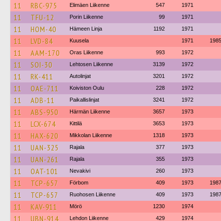
11
RBC-975
Elimäen Liikenne
547
1971
11
TFU-12
Porin Liikenne
99
1971
11
HOM-40
Hämeen Linja
1192
1971
11
LVD-84
Kuusela
1971
198
11
AAM-170
Oras Liikenne
993
1972
11
SOI-30
Lehtosen Liikenne
3139
1972
11
RK-411
Autolinjat
3201
1972
11
OAE-711
Koiviston Oulu
228
1972
11
ADB-11
Paikallislinjat
3241
1972
11
ABS-950
Härmän Liikenne
3657
1973
11
LCX-674
Kittilä
3653
1973
11
HAX-620
Mikkolan Liikenne
1318
1973
11
UAN-325
Rajala
377
1973
11
UAN-261
Rajala
355
1973
11
OAT-101
Nevakivi
260
1973
11
TCP-657
Förbom
409
1973
198
11
TCP-657
Ruohosen Liikenne
409
1973
198
11
KAV-911
Mörö
1230
1974
11
UBN-914
Lehdon Liikenne
429
1974