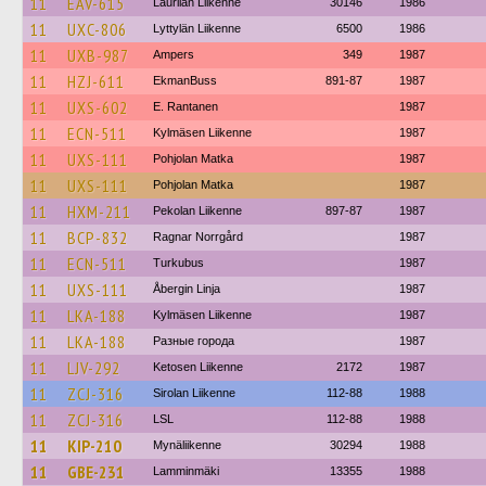
11
EAV-615
Laurilan Liikenne
30146
1986
11
UXC-806
Lyttylän Liikenne
6500
1986
11
UXB-987
Ampers
349
1987
11
HZJ-611
EkmanBuss
891-87
1987
11
UXS-602
E. Rantanen
1987
11
ECN-511
Kylmäsen Liikenne
1987
11
UXS-111
Pohjolan Matka
1987
11
UXS-111
Pohjolan Matka
1987
11
HXM-211
Pekolan Liikenne
897-87
1987
11
BCP-832
Ragnar Norrgård
1987
11
ECN-511
Turkubus
1987
11
UXS-111
Åbergin Linja
1987
11
LKA-188
Kylmäsen Liikenne
1987
11
LKA-188
Разные города
1987
11
LJV-292
Ketosen Liikenne
2172
1987
11
ZCJ-316
Sirolan Liikenne
112-88
1988
11
ZCJ-316
LSL
112-88
1988
11
KIP-210
Mynäliikenne
30294
1988
11
GBE-231
Lamminmäki
13355
1988