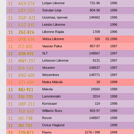
11
AGV-376
Lohjan Liikenne
731-96
1996
11
GBY-303
Sukulan Linja
804-96
1996
11
OGP-421
Uusimaa, прочие
148462
1996
11
KGZ-841
Leiniön Liikenne
1996
11
ZGC-826
Liikenne Rajala
1709
1996
11
UYB-696
Vekka Liikenne
326
01.1996
11
IFZ-801
Vaasan Paika
857-97
1997
11
KPA-991
SLT
148667
1997
11
MNY-237
Lehtosen Liikenne
8131
1997
11
BIA-543
Vesanen
148637
1997
11
KNZ-601
Westerlines
148771
1997
11
OTI-609
Matka Mäkelä
18
1998
11
RKI-911
Mäkela
24560
1998
11
FIU-703
Lamminmäki
2014
1998
11
URP-211
Korsisaari
119
1998
11
ÅLB 660
Williams Buss
903-97
1998
11
HIJ-798
Revon
148807
1998
11
HIJ-702
Oskar Haglund
1998
11
CCV-822
Paunu
2176 / 288
1999