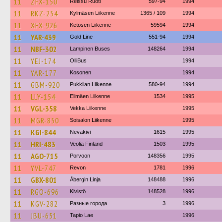
11
ZFX-150
Reissu Ruoti
597-94
1994
11
RKZ-254
Kylmäsen Liikenne
1365 / 109
1994
11
XFX-926
Ketosen Liikenne
59594
1994
11
YAR-439
Gold Line
551-94
1994
11
NBF-302
Lampinen Buses
148264
1994
11
YEJ-174
OlliBus
1994
11
YAR-177
Kosonen
1994
11
GBM-920
Pukkilan Liikenne
580-94
1994
11
LLY-154
Elimäen Liikenne
1534
1995
11
VGL-358
Vekka Liikenne
1995
11
MGR-850
Soisalon Liikenne
1995
11
KGI-844
Nevakivi
1615
1995
11
HRI-483
Veolia Finland
1503
1995
11
AGO-715
Porvoon
148356
1995
11
YVL-747
Revon
1781
1996
11
GBX-801
Åbergin Linja
148488
1996
11
RGO-696
Kivistö
148528
1996
11
KGV-282
Разные города
3
1996
11
JBU-651
Tapio Lae
1996