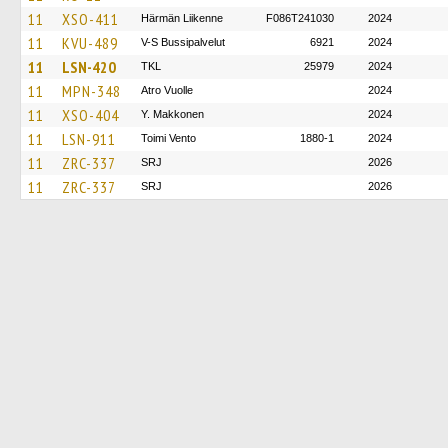
11
XSO-411
Härmän Liikenne
F086T241030
2024
11
KVU-489
V-S Bussipalvelut
6921
2024
11
LSN-420
TKL
25979
2024
11
MPN-348
Atro Vuolle
2024
11
XSO-404
Y. Makkonen
2024
11
LSN-911
Toimi Vento
1880-1
2024
11
ZRC-337
SRJ
2026
11
ZRC-337
SRJ
2026