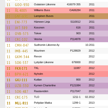
11
GOO-930
Oulaisten Liikenne
416079 355
2011
11
ÅL 4005
Williams Buss
OA06284
2011
11
GNF-631
Lampinen Buses
2011
11
ENI-773
Hämeen Linja
S110012
2011
11
JHT-389
Kosonen
616
2011
11
OVB-575
Tokee
903
2011
11
CRC-102
Vesma
P114878
2011
11
CMH-847
Sudhomin Liikenne Ay
10.2011
11
IMB-445
Muurinen
P128829
2012
11
GKM-344
Revon
2012
11
SOK-537
Lyttylän Liikenne
679000
2012
11
FKX-171
TKL
11087
2012
11
BPH-621
Nyholm
2012
11
GKJ-111
Kutilan
800
2012
11
UZB-330
Kymen Charterline
P121084
2012
11
SOK-487
Rautaveden
P117047
2012
11
CRC-175
TLO
1211-1
02.2012
11
MLL-811
Pohjolan Matka
1299-1
2013