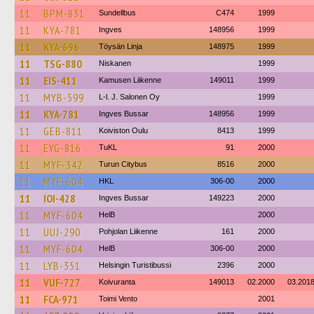
11
BPM-831
Sundellbus
C474
1999
11
KYA-781
Ingves
148956
1999
11
KYA-696
Töysän Linja
148975
1999
11
TSG-880
Niskanen
1999
11
EIS-411
Kamusen Liikenne
149011
1999
11
MYB-599
L-l. J. Salonen Oy
1999
11
KYA-781
Ingves Bussar
148956
1999
11
GEB-811
Koiviston Oulu
8413
1999
11
EYG-816
TuKL
91
2000
11
MYF-342
Turun Citybus
8516
2000
11
MYF-604
HKL
306-00
2000
11
IOI-428
Ingves Bussar
149223
2000
11
MYF-604
HelB
2000
11
UUJ-290
Pohjolan Liikenne
161
2000
11
MYF-604
HelB
306-00
2000
11
LYB-351
Helsingin Turistibussi
2396
2000
11
VUF-727
Koivuranta
149013
02.2000
03.201
11
FCA-971
Toimi Vento
2001