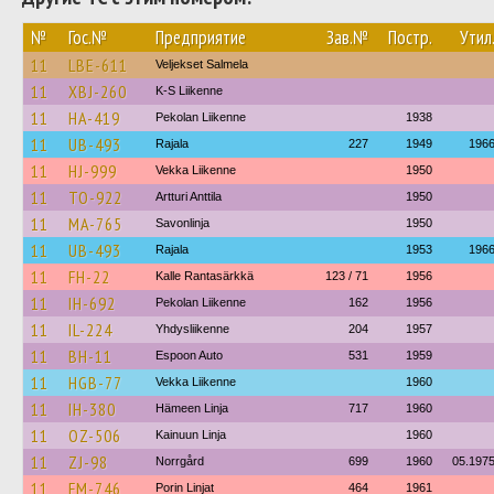
№
Гос.№
Предприятие
Зав.№
Постр.
Утил
11
LBE-611
Veljekset Salmela
11
XBJ-260
K-S Liikenne
11
HA-419
Pekolan Liikenne
1938
11
UB-493
Rajala
227
1949
196
11
HJ-999
Vekka Liikenne
1950
11
TO-922
Artturi Anttila
1950
11
MA-765
Savonlinja
1950
11
UB-493
Rajala
1953
196
11
FH-22
Kalle Rantasärkkä
123 / 71
1956
11
IH-692
Pekolan Liikenne
162
1956
11
IL-224
Yhdysliikenne
204
1957
11
BH-11
Espoon Auto
531
1959
11
HGB-77
Vekka Liikenne
1960
11
IH-380
Hämeen Linja
717
1960
11
OZ-506
Kainuun Linja
1960
11
ZJ-98
Norrgård
699
1960
05.197
11
FM-746
Porin Linjat
464
1961