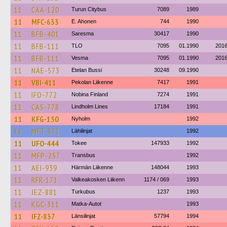
11
CAA-120
Turun Citybus
7089
1989
11
MFC-633
E. Ahonen
744
1990
11
BFB-401
Saresma
30417
1990
11
BFB-111
TLO
7095
01.1990
201
11
BFB-111
Vesma
7095
01.1990
201
11
NAE-573
Etelan Bussi
30248
09.1990
11
VBI-411
Pekolan Liikenne
7417
1991
11
IFO-772
Nobina Finland
7274
1991
11
CAS-778
Lindholm Lines
17184
1991
11
KFG-150
Nyholm
1992
11
MFT-571
Lähilinjat
1992
11
UFO-444
Tokee
147933
1992
11
MFP-257
Transbus
1992
11
AEI-939
Härmän Liikenne
148044
1993
11
RFR-171
Valkeakosken Liikenn
1174 / 069
1993
11
JEZ-881
Turkubus
1237
1993
11
KGC-311
Matka-Autot
1993
11
IFZ-837
Länsilinjat
57794
1994