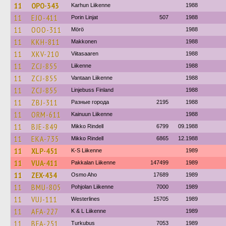
11
OPO-343
Karhun Liikenne
1988
11
EJO-411
Porin Linjat
507
1988
11
OOO-311
Mörö
1988
11
KKH-811
Makkonen
1988
11
XKV-210
Viitasaaren
1988
11
ZCJ-855
Liikenne
1988
11
ZCJ-855
Vantaan Liikenne
1988
11
ZCJ-855
Linjebuss Finland
1988
11
ZBJ-311
Разные города
2195
1988
11
ORM-611
Kainuun Liikenne
1988
11
BJE-849
Mikko Rindell
6799
09.1988
11
EKA-735
Mikko Rindell
6865
12.1988
11
XLP-451
K-S Liikenne
1989
11
VUA-411
Pakkalan Liikenne
147499
1989
11
ZEX-434
Osmo Aho
17689
1989
11
BMU-805
Pohjolan Liikenne
7000
1989
11
VUJ-111
Westerlines
15705
1989
11
AFA-227
K & L Liikenne
1989
11
BFA-251
Turkubus
7053
1989