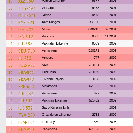
11
AEZ-850
Vainion Liikenne
9377
2001
11
TTZ-494
Wasabus
9478
2001
11
MKH-671
Kutilan
9473
2001
11
BYS-721
Antti Kangas
336-00
2001
11
IKE-202
Möttö
S000213
07.2001
11
IKV-912
Porvoon
9505
11.2001
11
FJL-686
Pakkalan Liikenne
9589
2002
11
GEU-710
Ventoniemi
520171
2002
11
JIJ-752
Ampers
747
2002
11
TEZ-932
Kivistö
C-1101
2002
11
SKA-861
Turkubus
C-1189
2002
11
SKA-947
Liikenne Rajala
C-1108
2002
11
SRF-660
Makkonen
626-03
2002
11
CIU-932
Ventoniemi
677
2002
11
CFJ-911
Pukkilan Liikenne
528-02
2002
11
ILK-532
Savo-Karjalan Linja
2002
11
TYX-230
Oravaisten Liikenne
2731
2002
11
LSM-103
TaxiLady
580
2003
11
KLY-910
Paakinaho
625-03
2003