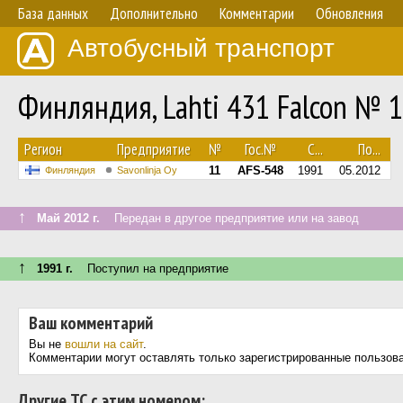
База данных
Дополнительно
Комментарии
Обновления
Автобусный транспорт
Финляндия, Lahti 431 Falcon № 
Регион
Предприятие
№
Гос.№
С...
По...
11
AFS-548
1991
05.2012
Финляндия
Savonlinja Oy
↑
Май 2012 г.
Передан в другое предприятие или на завод
↑
1991 г.
Поступил на предприятие
Ваш комментарий
Вы не
вошли на сайт
.
Комментарии могут оставлять только зарегистрированные пользов
Другие ТС с этим номером: