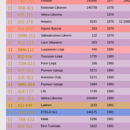
11
TKU-211
Förbom
145595
1977
199
11
VKR-411
Kokkolan Liikenne
145739
1978
11
HJP-211
Vekka Liikenne
1978
11
UJS-278
Ampers
8241
1978
12.198
11
VJH-692
Ingves Bussar
293
1979
11
HMM-211
Valkeakosken Liikenn
122
1979
11
HLU-323
Lauri Viitaniemi
283
1979
11
HMV-111
Luopioisten Linja
440
1980
11
KIZ-336
Tourusen Linjat
1735
1980
11
TOM-611
Porin Linjat
166
1980
11
OJP-911
Разные города
5271
1980
11
OJP-911
Koiviston Oulu
5271
1980
11
HMO-428
Разные города
1684
1980
11
HLR-777
LSL
1748
1980
11
HPE-511
Vekka Liikenne
240464
1980
11
KEJ-949
Laitinen
1133
1981
11
UMO-991
ETELA-SLL
146175
1981
11
TRB-622
Kittilä
5296
1981
11
RJA-311
Eino Tuomala
1822
1981