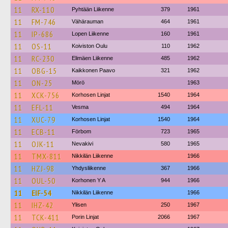
11
RX-110
Pyhtään Liikenne
379
1961
11
FM-746
Vähärauman
464
1961
11
IP-686
Lopen Liikenne
160
1961
11
OS-11
Koiviston Oulu
110
1962
11
RC-230
Elimäen Liikenne
485
1962
11
OBG-15
Kaikkonen Paavo
321
1962
11
ON-25
Mörö
1963
11
XCK-756
Korhosen Linjat
1540
1964
11
EFL-11
Vesma
494
1964
11
XUC-79
Korhosen Linjat
1540
1964
11
ECB-11
Förbom
723
1965
11
OJK-11
Nevakivi
580
1965
11
TMX-811
Nikkilän Liikenne
1966
11
HZJ-98
Yhdysliikenne
367
1966
11
OUL-50
Korhonen Y A
944
1966
11
EIF-54
Nikkilän Liikenne
1966
11
IHZ-42
Ylisen
250
1967
11
TCK-411
Porin Linjat
2066
1967