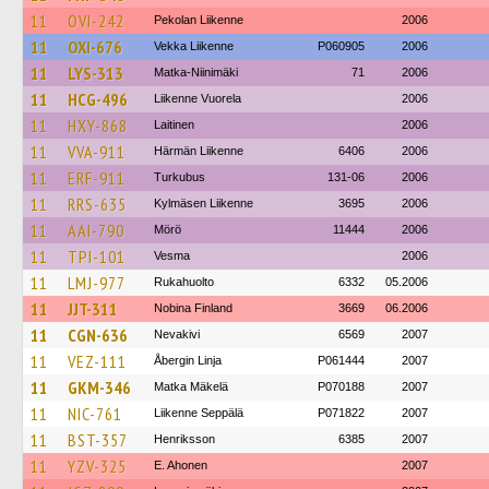
11
OVI-242
Pekolan Liikenne
2006
11
OXI-676
Vekka Liikenne
P060905
2006
11
LYS-313
Matka-Niinimäki
71
2006
11
HCG-496
Liikenne Vuorela
2006
11
HXY-868
Laitinen
2006
11
VVA-911
Härmän Liikenne
6406
2006
11
ERF-911
Turkubus
131-06
2006
11
RRS-635
Kylmäsen Liikenne
3695
2006
11
AAI-790
Mörö
11444
2006
11
TPI-101
Vesma
2006
11
LMJ-977
Rukahuolto
6332
05.2006
11
JJT-311
Nobina Finland
3669
06.2006
11
CGN-636
Nevakivi
6569
2007
11
VEZ-111
Åbergin Linja
P061444
2007
11
GKM-346
Matka Mäkelä
P070188
2007
11
NIC-761
Liikenne Seppälä
P071822
2007
11
BST-357
Henriksson
6385
2007
11
YZV-325
E. Ahonen
2007