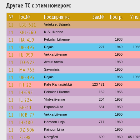
Другие ТС с этим номером:
№
Гос.№
Предприятие
Зав.№
Постр.
Утил
11
LBE-611
Veljekset Salmela
11
XBJ-260
K-S Liikenne
11
HA-419
Pekolan Liikenne
1938
11
UB-493
Rajala
227
1949
196
11
HJ-999
Vekka Liikenne
1950
11
TO-922
Artturi Anttila
1950
11
MA-765
Savonlinja
1950
11
UB-493
Rajala
1953
196
11
FH-22
Kalle Rantasärkkä
123 / 71
1956
11
IH-692
Pekolan Liikenne
162
1956
11
IL-224
Yhdysliikenne
204
1957
11
BH-11
Espoon Auto
531
1959
11
HGB-77
Vekka Liikenne
1960
11
IH-380
Hämeen Linja
717
1960
11
OZ-506
Kainuun Linja
1960
11
ZJ-98
Norrgård
699
1960
05.197