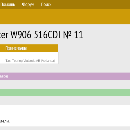
Помощь
Форум
Поиск
nter W906 516CDI № 11
.
Примечание
0
Taxi Touring Vetlanda AB (Vetlanda)
авод
атели.