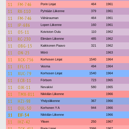
11
FM-746
Porin Linjat
464
1961
11
RX-110
Pyhtään Liikenne
379
1961
11
FM-746
Vähärauman
464
1961
11
IP-686
Lopen Liikenne
160
1961
11
OS-11
Koiviston Oulu
110
1962
11
RC-230
Elimäen Liikenne
485
1962
11
OBG-15
Kaikkonen Paavo
321
1962
11
ON-25
Mörö
1963
11
XCK-756
Korhosen Linjat
1540
1964
11
EFL-11
Vesma
494
1964
11
XUC-79
Korhosen Linjat
1540
1964
11
ECB-11
Förbom
723
1965
11
OJK-11
Nevakivi
580
1965
11
TMX-811
Nikkilän Liikenne
1966
11
HZJ-98
Yhdysliikenne
367
1966
11
OUL-50
Korhonen Y A
944
1966
11
EIF-54
Nikkilän Liikenne
1966
11
IHZ-42
Ylisen
250
1967
11
TCK-411
Porin Linjat
2066
1967