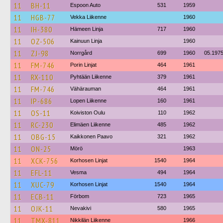
11
BH-11
Espoon Auto
531
1959
11
HGB-77
Vekka Liikenne
1960
11
IH-380
Hämeen Linja
717
1960
11
OZ-506
Kainuun Linja
1960
11
ZJ-98
Norrgård
699
1960
05.197
11
FM-746
Porin Linjat
464
1961
11
RX-110
Pyhtään Liikenne
379
1961
11
FM-746
Vähärauman
464
1961
11
IP-686
Lopen Liikenne
160
1961
11
OS-11
Koiviston Oulu
110
1962
11
RC-230
Elimäen Liikenne
485
1962
11
OBG-15
Kaikkonen Paavo
321
1962
11
ON-25
Mörö
1963
11
XCK-756
Korhosen Linjat
1540
1964
11
EFL-11
Vesma
494
1964
11
XUC-79
Korhosen Linjat
1540
1964
11
ECB-11
Förbom
723
1965
11
OJK-11
Nevakivi
580
1965
11
TMX-811
Nikkilän Liikenne
1966