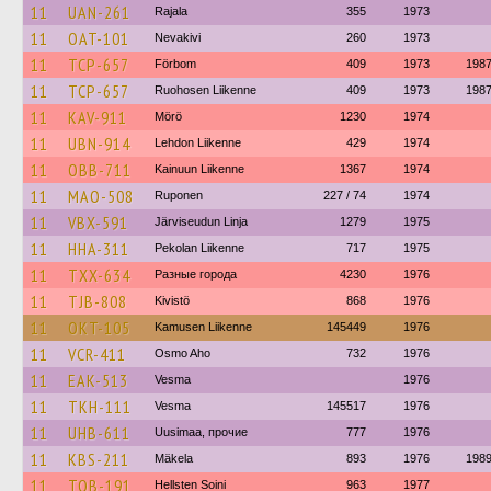
11
UAN-261
Rajala
355
1973
11
OAT-101
Nevakivi
260
1973
11
TCP-657
Förbom
409
1973
198
11
TCP-657
Ruohosen Liikenne
409
1973
198
11
KAV-911
Mörö
1230
1974
11
UBN-914
Lehdon Liikenne
429
1974
11
OBB-711
Kainuun Liikenne
1367
1974
11
MAO-508
Ruponen
227 / 74
1974
11
VBX-591
Järviseudun Linja
1279
1975
11
HHA-311
Pekolan Liikenne
717
1975
11
TXX-634
Разные города
4230
1976
11
TJB-808
Kivistö
868
1976
11
OKT-105
Kamusen Liikenne
145449
1976
11
VCR-411
Osmo Aho
732
1976
11
EAK-513
Vesma
1976
11
TKH-111
Vesma
145517
1976
11
UHB-611
Uusimaa, прочие
777
1976
11
KBS-211
Mäkela
893
1976
198
11
TOB-191
Hellsten Soini
963
1977