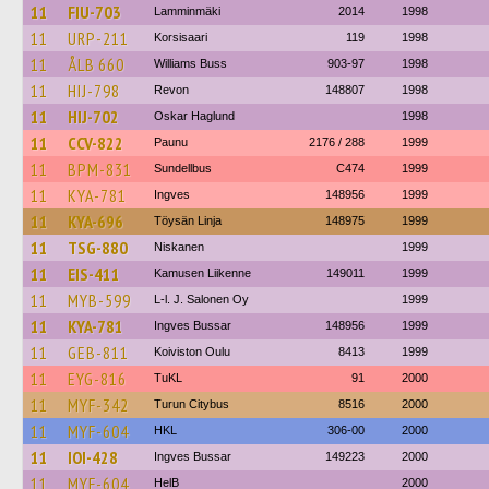
11
FIU-703
Lamminmäki
2014
1998
11
URP-211
Korsisaari
119
1998
11
ÅLB 660
Williams Buss
903-97
1998
11
HIJ-798
Revon
148807
1998
11
HIJ-702
Oskar Haglund
1998
11
CCV-822
Paunu
2176 / 288
1999
11
BPM-831
Sundellbus
C474
1999
11
KYA-781
Ingves
148956
1999
11
KYA-696
Töysän Linja
148975
1999
11
TSG-880
Niskanen
1999
11
EIS-411
Kamusen Liikenne
149011
1999
11
MYB-599
L-l. J. Salonen Oy
1999
11
KYA-781
Ingves Bussar
148956
1999
11
GEB-811
Koiviston Oulu
8413
1999
11
EYG-816
TuKL
91
2000
11
MYF-342
Turun Citybus
8516
2000
11
MYF-604
HKL
306-00
2000
11
IOI-428
Ingves Bussar
149223
2000
11
MYF-604
HelB
2000