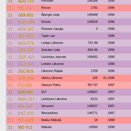
11
AGO-715
Porvoon
148356
1995
11
YVL-747
Revon
1781
1996
11
GBX-801
Åbergin Linja
148488
1996
11
RGO-696
Kivistö
148528
1996
11
KGV-282
Разные города
3
1996
11
JBU-651
Tapio Lae
1996
11
AGV-376
Lohjan Liikenne
731-96
1996
11
GBY-303
Sukulan Linja
804-96
1996
11
OGP-421
Uusimaa, прочие
148462
1996
11
KGZ-841
Leiniön Liikenne
1996
11
ZGC-826
Liikenne Rajala
1709
1996
11
UYB-696
Vekka Liikenne
326
01.1996
11
IFZ-801
Vaasan Paika
857-97
1997
11
KPA-991
SLT
148667
1997
11
MNY-237
Lehtosen Liikenne
8131
1997
11
BIA-543
Vesanen
148637
1997
11
KNZ-601
Westerlines
148771
1997
11
OTI-609
Matka Mäkelä
18
1998
11
RKI-911
Mäkela
24560
1998