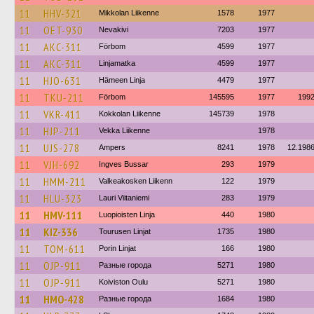
11
HHV-321
Mikkolan Liikenne
1578
1977
11
OET-930
Nevakivi
7203
1977
11
AKC-311
Förbom
4599
1977
11
AKC-311
Linjamatka
4599
1977
11
HJO-631
Hämeen Linja
4479
1977
11
TKU-211
Förbom
145595
1977
199
11
VKR-411
Kokkolan Liikenne
145739
1978
11
HJP-211
Vekka Liikenne
1978
11
UJS-278
Ampers
8241
1978
12.198
11
VJH-692
Ingves Bussar
293
1979
11
HMM-211
Valkeakosken Liikenn
122
1979
11
HLU-323
Lauri Viitaniemi
283
1979
11
HMV-111
Luopioisten Linja
440
1980
11
KIZ-336
Tourusen Linjat
1735
1980
11
TOM-611
Porin Linjat
166
1980
11
OJP-911
Разные города
5271
1980
11
OJP-911
Koiviston Oulu
5271
1980
11
HMO-428
Разные города
1684
1980