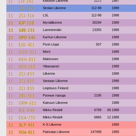
11
LJV-292
Ketosen Liikenne
2172
1987
11
ZCJ-316
Sirolan Liikenne
112-88
1988
11
ZCJ-316
LSL
112-88
1988
11
KIP-210
Mynäliikenne
30294
1988
11
GBE-231
Lamminmäki
13355
1988
11
OPO-343
Karhun Liikenne
1988
11
EJO-411
Porin Linjat
507
1988
11
OOO-311
Mörö
1988
11
KKH-811
Makkonen
1988
11
XKV-210
Viitasaaren
1988
11
ZCJ-855
Liikenne
1988
11
ZCJ-855
Vantaan Liikenne
1988
11
ZCJ-855
Linjebuss Finland
1988
11
ZBJ-311
Разные города
2195
1988
11
ORM-611
Kainuun Liikenne
1988
11
BJE-849
Mikko Rindell
6799
09.1988
11
EKA-735
Mikko Rindell
6865
12.1988
11
XLP-451
K-S Liikenne
1989
11
VUA-411
Pakkalan Liikenne
147499
1989