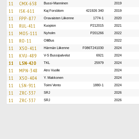
11
CMX-658
Bussi-Manninen
2019
11
ISK-611
Kaj Forsblom
421926 340
2019
11
FPP-877
Oravaisten Liikenne
1774-1
2020
11
RUL-411
Kuopion
P212015
2021
11
MOS-111
Nyholm
P201266
2022
11
RO-11
OlliBus
2022
11
XSO-411
Härmän Liikenne
F086T241030
2024
11
KVU-489
V-S Bussipalvelut
6921
2024
11
LSN-420
TKL
25979
2024
11
MPN-348
Atro Vuolle
2024
11
XSO-404
Y. Makkonen
2024
11
LSN-911
Toimi Vento
1880-1
2024
11
ZRC-337
SRJ
2026
11
ZRC-337
SRJ
2026