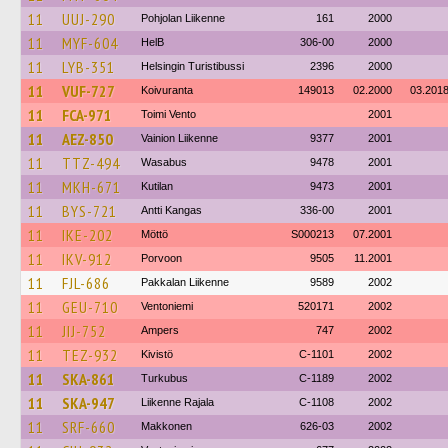
11
UUJ-290
Pohjolan Liikenne
161
2000
11
MYF-604
HelB
306-00
2000
11
LYB-351
Helsingin Turistibussi
2396
2000
11
VUF-727
Koivuranta
149013
02.2000
03.201
11
FCA-971
Toimi Vento
2001
11
AEZ-850
Vainion Liikenne
9377
2001
11
TTZ-494
Wasabus
9478
2001
11
MKH-671
Kutilan
9473
2001
11
BYS-721
Antti Kangas
336-00
2001
11
IKE-202
Möttö
S000213
07.2001
11
IKV-912
Porvoon
9505
11.2001
11
FJL-686
Pakkalan Liikenne
9589
2002
11
GEU-710
Ventoniemi
520171
2002
11
JIJ-752
Ampers
747
2002
11
TEZ-932
Kivistö
C-1101
2002
11
SKA-861
Turkubus
C-1189
2002
11
SKA-947
Liikenne Rajala
C-1108
2002
11
SRF-660
Makkonen
626-03
2002