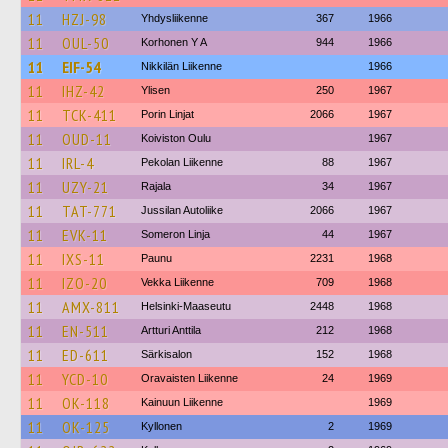
11
HZJ-98
Yhdysliikenne
367
1966
11
OUL-50
Korhonen Y A
944
1966
11
EIF-54
Nikkilän Liikenne
1966
11
IHZ-42
Ylisen
250
1967
11
TCK-411
Porin Linjat
2066
1967
11
OUD-11
Koiviston Oulu
1967
11
IRL-4
Pekolan Liikenne
88
1967
11
UZY-21
Rajala
34
1967
11
TAT-771
Jussilan Autoliike
2066
1967
11
EVK-11
Someron Linja
44
1967
11
IXS-11
Paunu
2231
1968
11
IZO-20
Vekka Liikenne
709
1968
11
AMX-811
Helsinki-Maaseutu
2448
1968
11
EN-511
Artturi Anttila
212
1968
11
ED-611
Särkisalon
152
1968
11
YCD-10
Oravaisten Liikenne
24
1969
11
OK-118
Kainuun Liikenne
1969
11
OK-125
Kyllonen
2
1969