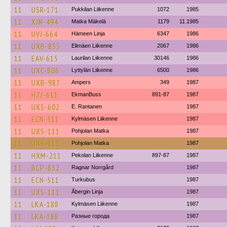
11
USR-171
Pukkilan Liikenne
1072
1985
11
XJN-494
Matka Mäkelä
1179
11.1985
11
UVJ-664
Hämeen Linja
6347
1986
11
UXB-855
Elimäen Liikenne
2067
1986
11
EAV-615
Laurilan Liikenne
30146
1986
11
UXC-806
Lyttylän Liikenne
6500
1986
11
UXB-987
Ampers
349
1987
11
HZJ-611
EkmanBuss
891-87
1987
11
UXS-602
E. Rantanen
1987
11
ECN-511
Kylmäsen Liikenne
1987
11
UXS-111
Pohjolan Matka
1987
11
UXS-111
Pohjolan Matka
1987
11
HXM-211
Pekolan Liikenne
897-87
1987
11
BCP-832
Ragnar Norrgård
1987
11
ECN-511
Turkubus
1987
11
UXS-111
Åbergin Linja
1987
11
LKA-188
Kylmäsen Liikenne
1987
11
LKA-188
Разные города
1987