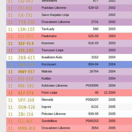
11
CIU-932
Ventoniemi
677
2002
11
CFJ-911
Pukkilan Liikenne
528-02
2002
11
ILK-532
Savo-Karjalan Linja
2002
11
TYX-230
Oravaisten Liikenne
2731
2002
11
LSM-103
TaxiLady
580
2003
11
KLY-910
Paakinaho
625-03
2003
11
XSF-914
Kosonen
616-03
2003
11
SYL-202
Tourusen Linjat
2003
11
ZKB-615
Ikaalisten Auto
3162
2004
11
VOG-525
Korsisaari
804-04
2004
11
MNY-937
Mäkela
26764
2004
11
BCI-519
Kutilan
2004
11
RRE-582
Kokkolan Liikenne
P043095
2004
11
KLF-376
Porin Linjat
45
12.2004
11
UPF-268
Niemelä
P058207
2005
11
OUN-526
Ingves
6131
2005
11
ZBI-216
Pekolan Liikenne
939-05
2005
11
FLL-465
Sundellbus
P056153
2005
11
MMR-418
Oravaisten Liikenne
3554
2005