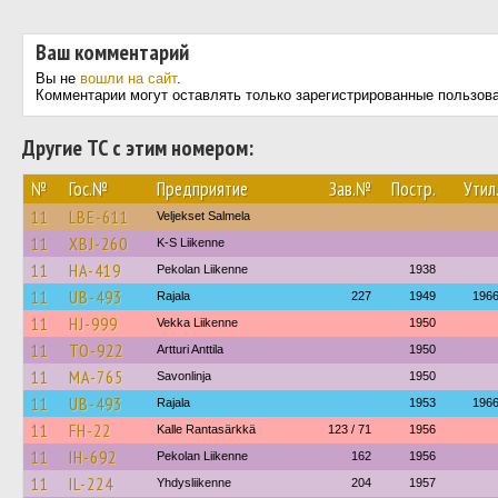
Ваш комментарий
Вы не
вошли на сайт
.
Комментарии могут оставлять только зарегистрированные пользов
Другие ТС с этим номером:
№
Гос.№
Предприятие
Зав.№
Постр.
Утил
11
LBE-611
Veljekset Salmela
11
XBJ-260
K-S Liikenne
11
HA-419
Pekolan Liikenne
1938
11
UB-493
Rajala
227
1949
196
11
HJ-999
Vekka Liikenne
1950
11
TO-922
Artturi Anttila
1950
11
MA-765
Savonlinja
1950
11
UB-493
Rajala
1953
196
11
FH-22
Kalle Rantasärkkä
123 / 71
1956
11
IH-692
Pekolan Liikenne
162
1956
11
IL-224
Yhdysliikenne
204
1957