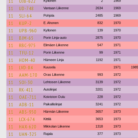
11
OJB-622
Kyllonen
2
1969
11
UD-748
Vantaan Liikenne
2634
1969
11
SLI-64
Pohjola
2485
1969
11
KUP-2
E. Ahonen
832
1970
11
UPB-960
Kyllonen
139
1970
11
BJM-65
Porin Linja-auto
2875
1970
11
RBC-975
Elimäen Liikenne
547
1971
11
TFU-12
Porin Liikenne
99
1971
11
HOM-40
Hämeen Linja
1192
1971
11
LVD-84
Kuusela
1971
198
11
AAM-170
Oras Liikenne
993
1972
11
SOI-30
Lehtosen Liikenne
3139
1972
11
RK-411
Autolinjat
3201
1972
11
OAE-711
Koiviston Oulu
228
1972
11
ADB-11
Paikallislinjat
3241
1972
11
ABS-950
Härmän Liikenne
3657
1973
11
LCX-674
Kittilä
3653
1973
11
HAX-620
Mikkolan Liikenne
1318
1973
11
UAN-325
Rajala
377
1973