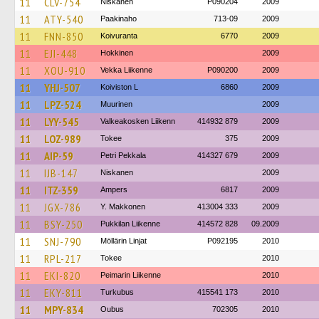
11
CLV-754
Niskanen
P090204
2009
11
ATY-540
Paakinaho
713-09
2009
11
FNN-850
Koivuranta
6770
2009
11
EJI-448
Hokkinen
2009
11
XOU-910
Vekka Liikenne
P090200
2009
11
YHJ-507
Koiviston L
6860
2009
11
LPZ-524
Muurinen
2009
11
LYY-545
Valkeakosken Liikenn
414932 879
2009
11
LOZ-989
Tokee
375
2009
11
AIP-59
Petri Pekkala
414327 679
2009
11
IJB-147
Niskanen
2009
11
ITZ-359
Ampers
6817
2009
11
JGX-786
Y. Makkonen
413004 333
2009
11
BSY-250
Pukkilan Liikenne
414572 828
09.2009
11
SNJ-790
Möllärin Linjat
P092195
2010
11
RPL-217
Tokee
2010
11
EKI-820
Peimarin Liikenne
2010
11
EKY-811
Turkubus
415541 173
2010
11
MPY-834
Oubus
702305
2010