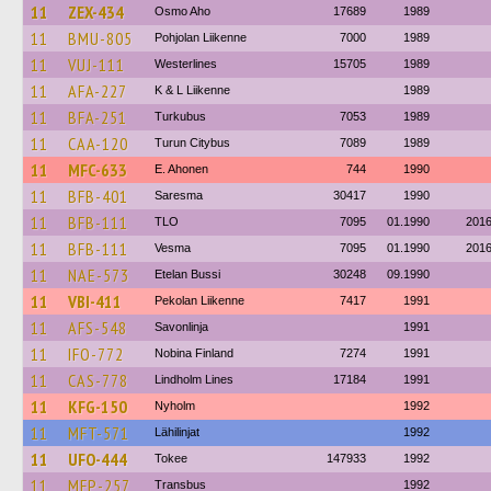
11
ZEX-434
Osmo Aho
17689
1989
11
BMU-805
Pohjolan Liikenne
7000
1989
11
VUJ-111
Westerlines
15705
1989
11
AFA-227
K & L Liikenne
1989
11
BFA-251
Turkubus
7053
1989
11
CAA-120
Turun Citybus
7089
1989
11
MFC-633
E. Ahonen
744
1990
11
BFB-401
Saresma
30417
1990
11
BFB-111
TLO
7095
01.1990
201
11
BFB-111
Vesma
7095
01.1990
201
11
NAE-573
Etelan Bussi
30248
09.1990
11
VBI-411
Pekolan Liikenne
7417
1991
11
AFS-548
Savonlinja
1991
11
IFO-772
Nobina Finland
7274
1991
11
CAS-778
Lindholm Lines
17184
1991
11
KFG-150
Nyholm
1992
11
MFT-571
Lähilinjat
1992
11
UFO-444
Tokee
147933
1992
11
MFP-257
Transbus
1992