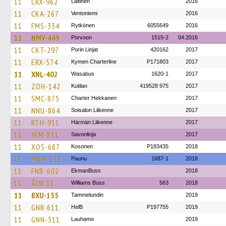
11
CRX-962
Laitinen
2016
11
CKA-267
Ventoniemi
2016
11
FMS-334
Rytkönen
6055649
2016
11
NMV-449
Porvoon
1515-2
04.2016
11
CKT-297
Porin Linjat
420162
2017
11
ERX-574
Kymen Charterline
P171803
2017
11
XNL-402
Wasabus
1620-1
2017
11
ZOH-142
Kutilan
419528 975
2017
11
SMC-875
Charter Hekkanen
2017
11
NNU-864
Soisalon Liikenne
2017
11
RTH-911
Härmän Liikenne
2017
11
JKM-811
Savonlinja
2017
11
XOS-687
Kosonen
P183435
2018
11
MNM-611
Paunu
1687-1
2018
11
FNB-602
EkmanBuss
2018
11
ÅLW 11
Williams Buss
563
2018
11
BXU-155
Tammelundin
2019
11
GNR-611
HelB
P197755
2019
11
GNN-511
Lauhamo
2019