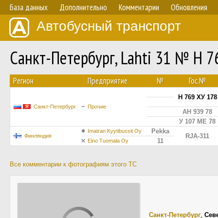
База данных
Дополнительно
Комментарии
Обновления
Автобусный транспорт
Санкт-Петербург, Lahti 31 № Н 7
Регион
Предприятие
№
Гос.№
Н 769 ХУ 178
Санкт-Петербург
Прочие
АН 939 78
У 107 МЕ 78
Pekka
Imatran Kyytibussit Oy
RJA-311
Финляндия
11
Eino Tuomala Oy
Все комментарии к фотографиям этого ТС
Санкт-Петербург
,
Сев