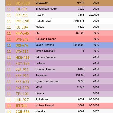
11
UBY-600
Viitasaaren
79774
2005
11
IOI-503
Tilausliikenne Are
3220
2005
11
FLY-211
Raahen
3363
12.2005
11
IMB-198
Rukan Taksi
P058873
2006
11
IOJ-204
Mäkela
6320
2006
11
FHP-345
LSL
160-06
2006
11
OVI-242
Pekolan Liikenne
2006
11
OXI-676
Vekka Liikenne
P060905
2006
11
LYS-313
Matka-Niinimäki
71
2006
11
HCG-496
Liikenne Vuorela
2006
11
HXY-868
Laitinen
2006
11
VVA-911
Härmän Liikenne
6406
2006
11
ERF-911
Turkubus
131-06
2006
11
RRS-635
Kylmäsen Liikenne
3695
2006
11
AAI-790
Mörö
11444
2006
11
TPI-101
Vesma
2006
11
LMJ-977
Rukahuolto
6332
05.2006
11
JJT-311
Nobina Finland
3669
06.2006
11
CGN-636
Nevakivi
6569
2007