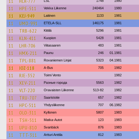
11
HLR-777
LSL
1748
1980
11
HPE-511
Vekka Liikenne
240464
1980
11
KEJ-949
Laitinen
1133
1981
11
UMO-991
ETELA-SLL
146175
1981
11
TRB-622
Kittilä
5296
1981
11
KLN-411
Kuopion
5428
1981
11
LHR-706
Viitasaaren
483
1981
11
HMX-211
Paunu
246
01.1981
11
TPL-881
Rovaniemen Linjat
5323
04.1981
11
IOZ-118
A-Bus
705
1982
11
RJE-352
Toimi Vento
1982
11
XEV-211
Разные города
5563
1982
11
VLT-220
Oravaisten Liikenne
513-82
1982
11
TRU-707
Saaristotie
657
1982
11
HPC-511
Yhdysliikenne
707
06.1982
11
OLO-311
Kyllonen
5807
1983
11
TSH-511
Matka-Autot
123
1983
11
UPU-810
Svanbäck
876
1983
11
TTT-311
Artturi Anttila
812
1983