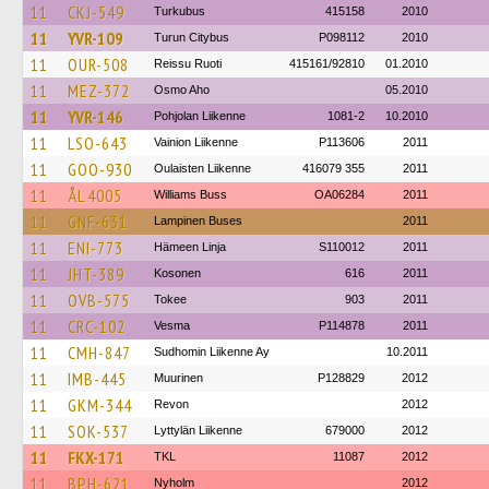
11
CKJ-549
Turkubus
415158
2010
11
YVR-109
Turun Citybus
P098112
2010
11
OUR-508
Reissu Ruoti
415161/92810
01.2010
11
MEZ-372
Osmo Aho
05.2010
11
YVR-146
Pohjolan Liikenne
1081-2
10.2010
11
LSO-643
Vainion Liikenne
P113606
2011
11
GOO-930
Oulaisten Liikenne
416079 355
2011
11
ÅL 4005
Williams Buss
OA06284
2011
11
GNF-631
Lampinen Buses
2011
11
ENI-773
Hämeen Linja
S110012
2011
11
JHT-389
Kosonen
616
2011
11
OVB-575
Tokee
903
2011
11
CRC-102
Vesma
P114878
2011
11
CMH-847
Sudhomin Liikenne Ay
10.2011
11
IMB-445
Muurinen
P128829
2012
11
GKM-344
Revon
2012
11
SOK-537
Lyttylän Liikenne
679000
2012
11
FKX-171
TKL
11087
2012
11
BPH-621
Nyholm
2012