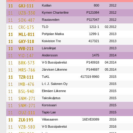
11
GKJ-111
Kutilan
800
2012
11
UZB-330
Kymen Charterline
P121084
2012
11
SOK-487
Rautaveden
P117047
2012
11
CRC-175
TLO
1211-1
02.2012
11
MLL-811
Pohjolan Matka
1299-1
2013
11
GKY-518
Koiviston Tre
417321
2013
11
VVB-211
Länsilinjat
2013
11
YIO-147
Andersson
1475
2014
11
BRK-573
V-S Bussipalvelut
P140918
04.2014
11
MRS-766
Järvisen Liikenne
P144697
05.2014
11
TZR-111
TuKL
417319 8960
2015
11
IMB-476
L-l. J. Salonen Oy
2015
11
BSL-940
Elimäen Liikenne
2015
11
SNM-271
Taksikuljetus
2015
11
SNM-271
Korsisaari
2015
11
OUZ-111
Tapio Lae
2015
11
ZLX-195
Viitasaaren
16EVE0089
2016
11
VZB-580
V-S Bussipalvelut
2016