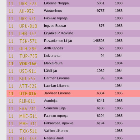
11
URB-524
Liikenne Norppa
5861
1983
11
AII-932
Westerlines
9767
1983
11
URX-371
Разные города
1983
11
UPU-810
Ingves Bussar
876
1983
11
LHN-337
Linjaliike P. Koivisto
1983
11
TSN-571
Rovaniemen Linjat
146598
1983
11
OLH-896
Antti Kangas
822
1983
11
TUP-783
Koivuranta
94
1984
11
VOU-166
MatkaPeura
1984
11
USE-911
Lähilinjat
1032
1984
11
BIU-555
Härmän Liikenne
99
1984
11
ATT-622
Laurilan Liikenne
1984
11
UTE-816
Järvisen Liikenne
6304
1985
11
RLR-611
Autolinjat
6241
1985
11
EAA-711
Someron Linja
6188
1985
11
MHE-311
Разные города
6194
1985
11
MHE-311
Pirkanmaa, прочие
6194
1985
11
TXK-511
Vainion Liikenne
1985
11
HTL-332
Reissu Ruoti
1985