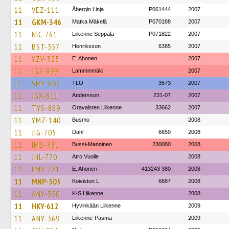
11
VEZ-111
Åbergin Linja
P061444
2007
11
GKM-346
Matka Mäkelä
P070188
2007
11
NIC-761
Liikenne Seppälä
P071822
2007
11
BST-357
Henriksson
6385
2007
11
YZV-325
E. Ahonen
2007
11
JGZ-899
Lamminmäki
2007
11
SMY-603
TLO
3573
2007
11
JGX-811
Andersson
231-07
2007
11
TYS-869
Oravaisten Liikenne
33662
2007
11
YMZ-140
Busmo
2008
11
JIG-705
Dahl
6659
2008
11
IMB-431
Bussi-Manninen
230080
2008
11
JHL-770
Atro Vuolle
2008
11
LMV-721
E. Ahonen
413243 380
2008
11
MNP-505
Koiviston L
6687
2008
11
ANY-350
K-S Liikenne
2008
11
HKY-612
Hyvinkään Liikenne
2009
11
ANY-369
Liikenne-Pasma
2009