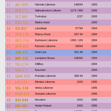
11
AEI-939
Härmän Liikenne
148044
1993
11
RFR-171
Valkeakosken Liikenn
1174 / 069
1993
11
JEZ-881
Turkubus
1237
1993
11
KGC-311
Matka-Autot
1993
11
IFZ-837
Länsilinjat
57794
1994
11
ZFX-150
Reissu Ruoti
597-94
1994
11
RKZ-254
Kylmäsen Liikenne
1365 / 109
1994
11
XFX-926
Ketosen Liikenne
59594
1994
11
YAR-439
Gold Line
551-94
1994
11
NBF-302
Lampinen Buses
148264
1994
11
YEJ-174
OlliBus
1994
11
YAR-177
Kosonen
1994
11
GBM-920
Pukkilan Liikenne
580-94
1994
11
LLY-154
Elimäen Liikenne
1534
1995
11
VGL-358
Vekka Liikenne
1995
11
MGR-850
Soisalon Liikenne
1995
11
KGI-844
Nevakivi
1615
1995
11
HRI-483
Veolia Finland
1503
1995