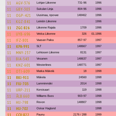
11
AGV-376
Lohjan Liikenne
731-96
1996
11
GBY-303
Sukulan Linja
804-96
1996
11
OGP-421
Uusimaa, прочие
148462
1996
11
KGZ-841
Leiniön Liikenne
1996
11
ZGC-826
Liikenne Rajala
1709
1996
11
UYB-696
Vekka Liikenne
326
01.1996
11
IFZ-801
Vaasan Paika
857-97
1997
11
KPA-991
SLT
148667
1997
11
MNY-237
Lehtosen Liikenne
8131
1997
11
BIA-543
Vesanen
148637
1997
11
KNZ-601
Westerlines
148771
1997
11
OTI-609
Matka Mäkelä
18
1998
11
RKI-911
Mäkela
24560
1998
11
FIU-703
Lamminmäki
2014
1998
11
URP-211
Korsisaari
119
1998
11
ÅLB 660
Williams Buss
903-97
1998
11
HIJ-798
Revon
148807
1998
11
HIJ-702
Oskar Haglund
1998
11
CCV-822
Paunu
2176 / 288
1999