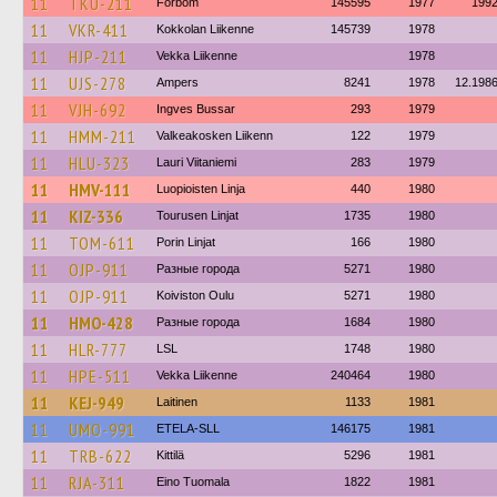
11
TKU-211
Förbom
145595
1977
199
11
VKR-411
Kokkolan Liikenne
145739
1978
11
HJP-211
Vekka Liikenne
1978
11
UJS-278
Ampers
8241
1978
12.198
11
VJH-692
Ingves Bussar
293
1979
11
HMM-211
Valkeakosken Liikenn
122
1979
11
HLU-323
Lauri Viitaniemi
283
1979
11
HMV-111
Luopioisten Linja
440
1980
11
KIZ-336
Tourusen Linjat
1735
1980
11
TOM-611
Porin Linjat
166
1980
11
OJP-911
Разные города
5271
1980
11
OJP-911
Koiviston Oulu
5271
1980
11
HMO-428
Разные города
1684
1980
11
HLR-777
LSL
1748
1980
11
HPE-511
Vekka Liikenne
240464
1980
11
KEJ-949
Laitinen
1133
1981
11
UMO-991
ETELA-SLL
146175
1981
11
TRB-622
Kittilä
5296
1981
11
RJA-311
Eino Tuomala
1822
1981