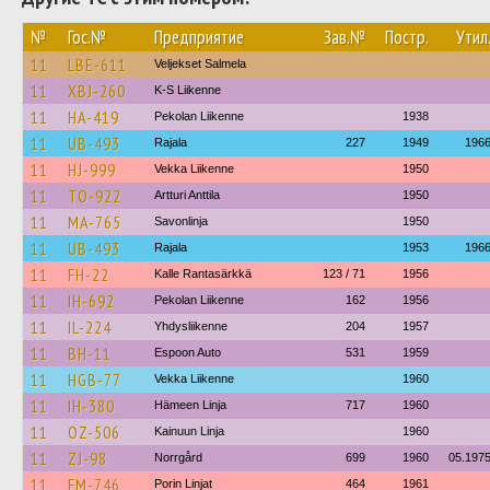
№
Гос.№
Предприятие
Зав.№
Постр.
Утил
11
LBE-611
Veljekset Salmela
11
XBJ-260
K-S Liikenne
11
HA-419
Pekolan Liikenne
1938
11
UB-493
Rajala
227
1949
196
11
HJ-999
Vekka Liikenne
1950
11
TO-922
Artturi Anttila
1950
11
MA-765
Savonlinja
1950
11
UB-493
Rajala
1953
196
11
FH-22
Kalle Rantasärkkä
123 / 71
1956
11
IH-692
Pekolan Liikenne
162
1956
11
IL-224
Yhdysliikenne
204
1957
11
BH-11
Espoon Auto
531
1959
11
HGB-77
Vekka Liikenne
1960
11
IH-380
Hämeen Linja
717
1960
11
OZ-506
Kainuun Linja
1960
11
ZJ-98
Norrgård
699
1960
05.197
11
FM-746
Porin Linjat
464
1961