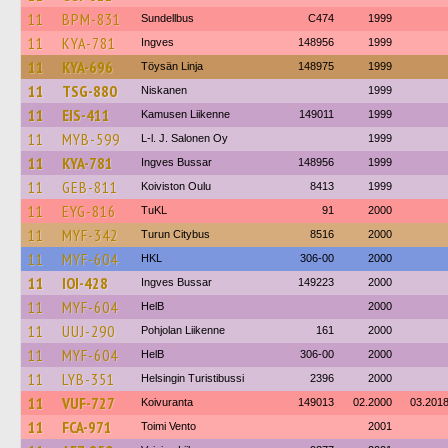
11
BPM-831
Sundellbus
C474
1999
11
KYA-781
Ingves
148956
1999
11
KYA-696
Töysän Linja
148975
1999
11
TSG-880
Niskanen
1999
11
EIS-411
Kamusen Liikenne
149011
1999
11
MYB-599
L-l. J. Salonen Oy
1999
11
KYA-781
Ingves Bussar
148956
1999
11
GEB-811
Koiviston Oulu
8413
1999
11
EYG-816
TuKL
91
2000
11
MYF-342
Turun Citybus
8516
2000
11
MYF-604
HKL
306-00
2000
11
IOI-428
Ingves Bussar
149223
2000
11
MYF-604
HelB
2000
11
UUJ-290
Pohjolan Liikenne
161
2000
11
MYF-604
HelB
306-00
2000
11
LYB-351
Helsingin Turistibussi
2396
2000
11
VUF-727
Koivuranta
149013
02.2000
03.201
11
FCA-971
Toimi Vento
2001