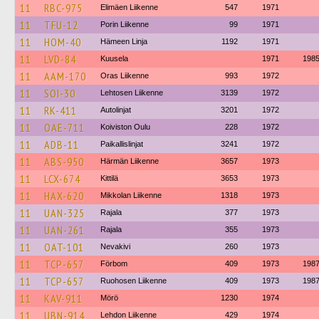
11
RBC-975
Elimäen Liikenne
547
1971
11
TFU-12
Porin Liikenne
99
1971
11
HOM-40
Hämeen Linja
1192
1971
11
LVD-84
Kuusela
1971
198
11
AAM-170
Oras Liikenne
993
1972
11
SOI-30
Lehtosen Liikenne
3139
1972
11
RK-411
Autolinjat
3201
1972
11
OAE-711
Koiviston Oulu
228
1972
11
ADB-11
Paikallislinjat
3241
1972
11
ABS-950
Härmän Liikenne
3657
1973
11
LCX-674
Kittilä
3653
1973
11
HAX-620
Mikkolan Liikenne
1318
1973
11
UAN-325
Rajala
377
1973
11
UAN-261
Rajala
355
1973
11
OAT-101
Nevakivi
260
1973
11
TCP-657
Förbom
409
1973
198
11
TCP-657
Ruohosen Liikenne
409
1973
198
11
KAV-911
Mörö
1230
1974
11
UBN-914
Lehdon Liikenne
429
1974