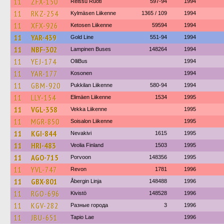
11
ZFX-150
Reissu Ruoti
597-94
1994
11
RKZ-254
Kylmäsen Liikenne
1365 / 109
1994
11
XFX-926
Ketosen Liikenne
59594
1994
11
YAR-439
Gold Line
551-94
1994
11
NBF-302
Lampinen Buses
148264
1994
11
YEJ-174
OlliBus
1994
11
YAR-177
Kosonen
1994
11
GBM-920
Pukkilan Liikenne
580-94
1994
11
LLY-154
Elimäen Liikenne
1534
1995
11
VGL-358
Vekka Liikenne
1995
11
MGR-850
Soisalon Liikenne
1995
11
KGI-844
Nevakivi
1615
1995
11
HRI-483
Veolia Finland
1503
1995
11
AGO-715
Porvoon
148356
1995
11
YVL-747
Revon
1781
1996
11
GBX-801
Åbergin Linja
148488
1996
11
RGO-696
Kivistö
148528
1996
11
KGV-282
Разные города
3
1996
11
JBU-651
Tapio Lae
1996