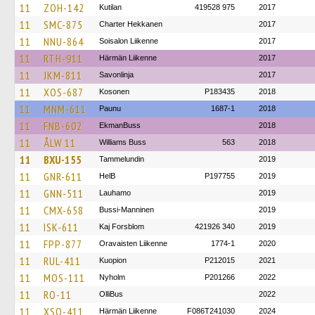
11
ZOH-142
Kutilan
419528 975
2017
11
SMC-875
Charter Hekkanen
2017
11
NNU-864
Soisalon Liikenne
2017
11
RTH-911
Härmän Liikenne
2017
11
JKM-811
Savonlinja
2017
11
XOS-687
Kosonen
P183435
2018
11
MNM-611
Paunu
1687-1
2018
11
FNB-602
EkmanBuss
2018
11
ÅLW 11
Williams Buss
563
2018
11
BXU-155
Tammelundin
2019
11
GNR-611
HelB
P197755
2019
11
GNN-511
Lauhamo
2019
11
CMX-658
Bussi-Manninen
2019
11
ISK-611
Kaj Forsblom
421926 340
2019
11
FPP-877
Oravaisten Liikenne
1774-1
2020
11
RUL-411
Kuopion
P212015
2021
11
MOS-111
Nyholm
P201266
2022
11
RO-11
OlliBus
2022
11
XSO-411
Härmän Liikenne
F086T241030
2024