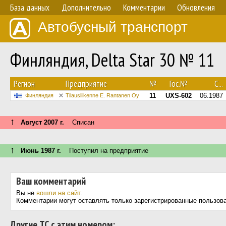
База данных
Дополнительно
Комментарии
Обновления
Автобусный транспорт
Финляндия, Delta Star 30 № 11
Регион
Предприятие
№
Гос.№
С...
11
UXS-602
06.1987
Финляндия
Tilausliikenne E. Rantanen Oy
↑
Август 2007 г.
Списан
↑
Июнь 1987 г.
Поступил на предприятие
Ваш комментарий
Вы не
вошли на сайт
.
Комментарии могут оставлять только зарегистрированные пользов
Другие ТС с этим номером: