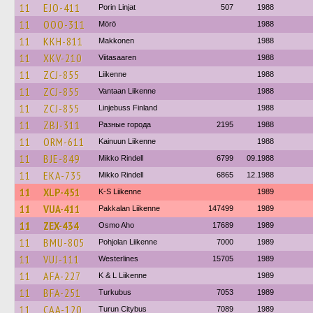
11
EJO-411
Porin Linjat
507
1988
11
OOO-311
Mörö
1988
11
KKH-811
Makkonen
1988
11
XKV-210
Viitasaaren
1988
11
ZCJ-855
Liikenne
1988
11
ZCJ-855
Vantaan Liikenne
1988
11
ZCJ-855
Linjebuss Finland
1988
11
ZBJ-311
Разные города
2195
1988
11
ORM-611
Kainuun Liikenne
1988
11
BJE-849
Mikko Rindell
6799
09.1988
11
EKA-735
Mikko Rindell
6865
12.1988
11
XLP-451
K-S Liikenne
1989
11
VUA-411
Pakkalan Liikenne
147499
1989
11
ZEX-434
Osmo Aho
17689
1989
11
BMU-805
Pohjolan Liikenne
7000
1989
11
VUJ-111
Westerlines
15705
1989
11
AFA-227
K & L Liikenne
1989
11
BFA-251
Turkubus
7053
1989
11
CAA-120
Turun Citybus
7089
1989