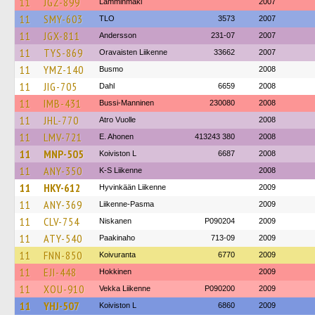
11
JGZ-899
Lamminmäki
2007
11
SMY-603
TLO
3573
2007
11
JGX-811
Andersson
231-07
2007
11
TYS-869
Oravaisten Liikenne
33662
2007
11
YMZ-140
Busmo
2008
11
JIG-705
Dahl
6659
2008
11
IMB-431
Bussi-Manninen
230080
2008
11
JHL-770
Atro Vuolle
2008
11
LMV-721
E. Ahonen
413243 380
2008
11
MNP-505
Koiviston L
6687
2008
11
ANY-350
K-S Liikenne
2008
11
HKY-612
Hyvinkään Liikenne
2009
11
ANY-369
Liikenne-Pasma
2009
11
CLV-754
Niskanen
P090204
2009
11
ATY-540
Paakinaho
713-09
2009
11
FNN-850
Koivuranta
6770
2009
11
EJI-448
Hokkinen
2009
11
XOU-910
Vekka Liikenne
P090200
2009
11
YHJ-507
Koiviston L
6860
2009