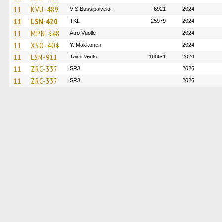
11
KVU-489
V-S Bussipalvelut
6921
2024
11
LSN-420
TKL
25979
2024
11
MPN-348
Atro Vuolle
2024
11
XSO-404
Y. Makkonen
2024
11
LSN-911
Toimi Vento
1880-1
2024
11
ZRC-337
SRJ
2026
11
ZRC-337
SRJ
2026