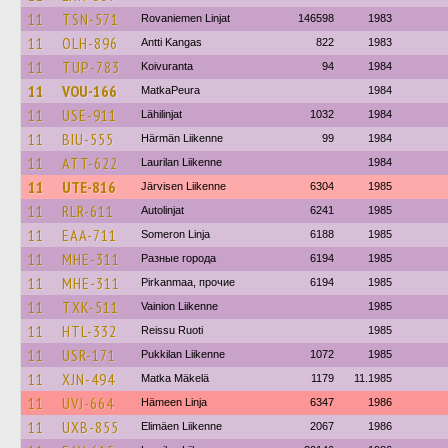
11
TSN-571
Rovaniemen Linjat
146598
1983
11
OLH-896
Antti Kangas
822
1983
11
TUP-783
Koivuranta
94
1984
11
VOU-166
MatkaPeura
1984
11
USE-911
Lähilinjat
1032
1984
11
BIU-555
Härmän Liikenne
99
1984
11
ATT-622
Laurilan Liikenne
1984
11
UTE-816
Järvisen Liikenne
6304
1985
11
RLR-611
Autolinjat
6241
1985
11
EAA-711
Someron Linja
6188
1985
11
MHE-311
Разные города
6194
1985
11
MHE-311
Pirkanmaa, прочие
6194
1985
11
TXK-511
Vainion Liikenne
1985
11
HTL-332
Reissu Ruoti
1985
11
USR-171
Pukkilan Liikenne
1072
1985
11
XJN-494
Matka Mäkelä
1179
11.1985
11
UVJ-664
Hämeen Linja
6347
1986
11
UXB-855
Elimäen Liikenne
2067
1986