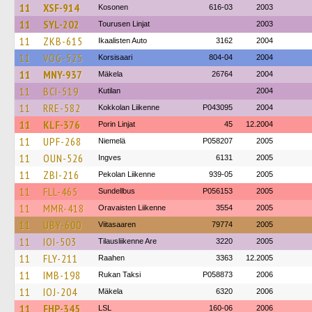
11
XSF-914
Kosonen
616-03
2003
11
SYL-202
Tourusen Linjat
2003
11
ZKB-615
Ikaalisten Auto
3162
2004
11
VOG-525
Korsisaari
804-04
2004
11
MNY-937
Mäkela
26764
2004
11
BCI-519
Kutilan
2004
11
RRE-582
Kokkolan Liikenne
P043095
2004
11
KLF-376
Porin Linjat
45
12.2004
11
UPF-268
Niemelä
P058207
2005
11
OUN-526
Ingves
6131
2005
11
ZBI-216
Pekolan Liikenne
939-05
2005
11
FLL-465
Sundellbus
P056153
2005
11
MMR-418
Oravaisten Liikenne
3554
2005
11
UBY-600
Viitasaaren
79774
2005
11
IOI-503
Tilausliikenne Are
3220
2005
11
FLY-211
Raahen
3363
12.2005
11
IMB-198
Rukan Taksi
P058873
2006
11
IOJ-204
Mäkela
6320
2006
11
FHP-345
LSL
160-06
2006