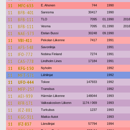
11
MFC-633
E. Ahonen
744
1990
11
BFB-401
Saresma
30417
1990
11
BFB-111
TLO
7095
01.1990
201
11
BFB-111
Vesma
7095
01.1990
201
11
NAE-573
Etelan Bussi
30248
09.1990
11
VBI-411
Pekolan Liikenne
7417
1991
11
AFS-548
Savonlinja
1991
11
IFO-772
Nobina Finland
7274
1991
11
CAS-778
Lindholm Lines
17184
1991
11
KFG-150
Nyholm
1992
11
MFT-571
Lähilinjat
1992
11
UFO-444
Tokee
147933
1992
11
MFP-257
Transbus
1992
11
AEI-939
Härmän Liikenne
148044
1993
11
RFR-171
Valkeakosken Liikenn
1174 / 069
1993
11
JEZ-881
Turkubus
1237
1993
11
KGC-311
Matka-Autot
1993
11
IFZ-837
Länsilinjat
57794
1994