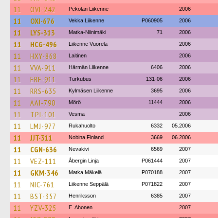
11
OVI-242
Pekolan Liikenne
2006
11
OXI-676
Vekka Liikenne
P060905
2006
11
LYS-313
Matka-Niinimäki
71
2006
11
HCG-496
Liikenne Vuorela
2006
11
HXY-868
Laitinen
2006
11
VVA-911
Härmän Liikenne
6406
2006
11
ERF-911
Turkubus
131-06
2006
11
RRS-635
Kylmäsen Liikenne
3695
2006
11
AAI-790
Mörö
11444
2006
11
TPI-101
Vesma
2006
11
LMJ-977
Rukahuolto
6332
05.2006
11
JJT-311
Nobina Finland
3669
06.2006
11
CGN-636
Nevakivi
6569
2007
11
VEZ-111
Åbergin Linja
P061444
2007
11
GKM-346
Matka Mäkelä
P070188
2007
11
NIC-761
Liikenne Seppälä
P071822
2007
11
BST-357
Henriksson
6385
2007
11
YZV-325
E. Ahonen
2007