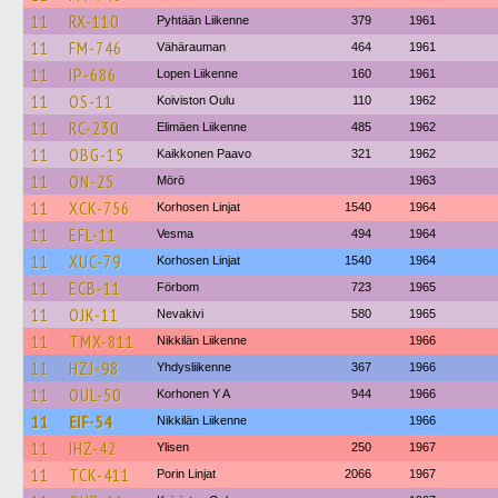
11
RX-110
Pyhtään Liikenne
379
1961
11
FM-746
Vähärauman
464
1961
11
IP-686
Lopen Liikenne
160
1961
11
OS-11
Koiviston Oulu
110
1962
11
RC-230
Elimäen Liikenne
485
1962
11
OBG-15
Kaikkonen Paavo
321
1962
11
ON-25
Mörö
1963
11
XCK-756
Korhosen Linjat
1540
1964
11
EFL-11
Vesma
494
1964
11
XUC-79
Korhosen Linjat
1540
1964
11
ECB-11
Förbom
723
1965
11
OJK-11
Nevakivi
580
1965
11
TMX-811
Nikkilän Liikenne
1966
11
HZJ-98
Yhdysliikenne
367
1966
11
OUL-50
Korhonen Y A
944
1966
11
EIF-54
Nikkilän Liikenne
1966
11
IHZ-42
Ylisen
250
1967
11
TCK-411
Porin Linjat
2066
1967