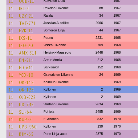
11
OUD-11
Koiviston Oulu
1967
11
IRL-4
Pekolan Liikenne
88
1967
11
UZY-21
Rajala
34
1967
11
TAT-771
Jussilan Autoliike
2066
1967
11
EVK-11
Someron Linja
44
1967
11
IXS-11
Paunu
2231
1968
11
IZO-20
Vekka Liikenne
709
1968
11
AMX-811
Helsinki-Maaseutu
2448
1968
11
EN-511
Artturi Anttila
212
1968
11
ED-611
Särkisalon
152
1968
11
YCD-10
Oravaisten Liikenne
24
1969
11
OK-118
Kainuun Liikenne
1969
11
OK-125
Kyllonen
2
1969
11
OJB-622
Kyllonen
2
1969
11
UD-748
Vantaan Liikenne
2634
1969
11
SLI-64
Pohjola
2485
1969
11
KUP-2
E. Ahonen
832
1970
11
UPB-960
Kyllonen
139
1970
11
BJM-65
Porin Linja-auto
2875
1970