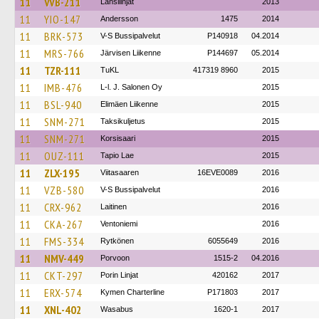
11
VVB-211
Länsilinjat
2013
11
YIO-147
Andersson
1475
2014
11
BRK-573
V-S Bussipalvelut
P140918
04.2014
11
MRS-766
Järvisen Liikenne
P144697
05.2014
11
TZR-111
TuKL
417319 8960
2015
11
IMB-476
L-l. J. Salonen Oy
2015
11
BSL-940
Elimäen Liikenne
2015
11
SNM-271
Taksikuljetus
2015
11
SNM-271
Korsisaari
2015
11
OUZ-111
Tapio Lae
2015
11
ZLX-195
Viitasaaren
16EVE0089
2016
11
VZB-580
V-S Bussipalvelut
2016
11
CRX-962
Laitinen
2016
11
CKA-267
Ventoniemi
2016
11
FMS-334
Rytkönen
6055649
2016
11
NMV-449
Porvoon
1515-2
04.2016
11
CKT-297
Porin Linjat
420162
2017
11
ERX-574
Kymen Charterline
P171803
2017
11
XNL-402
Wasabus
1620-1
2017