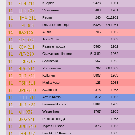
11
KLN-411
Kuopion
5428
1981
11
LHR-706
Viitasaaren
483
1981
11
HMX-211
Paunu
246
01.1981
11
TPL-881
Rovaniemen Linjat
5323
04.1981
11
IOZ-118
A-Bus
705
1982
11
RJE-352
Toimi Vento
1982
11
XEV-211
Разные города
5563
1982
11
VLT-220
Oravaisten Liikenne
513-82
1982
11
TRU-707
Saaristotie
657
1982
11
HPC-511
Yhdysliikenne
707
06.1982
11
OLO-311
Kyllonen
5807
1983
11
TSH-511
Matka-Autot
123
1983
11
UPU-810
Svanbäck
876
1983
11
TTT-311
Artturi Anttila
812
1983
11
URB-524
Liikenne Norppa
5861
1983
11
AII-932
Westerlines
9767
1983
11
URX-371
Разные города
1983
11
UPU-810
Ingves Bussar
876
1983
11
LHN-337
Linjaliike P. Koivisto
1983