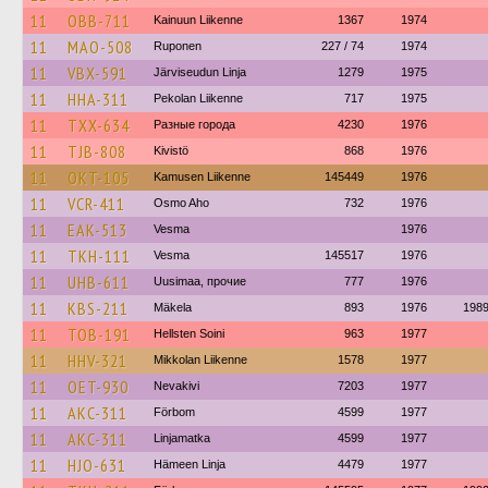
11
OBB-711
Kainuun Liikenne
1367
1974
11
MAO-508
Ruponen
227 / 74
1974
11
VBX-591
Järviseudun Linja
1279
1975
11
HHA-311
Pekolan Liikenne
717
1975
11
TXX-634
Разные города
4230
1976
11
TJB-808
Kivistö
868
1976
11
OKT-105
Kamusen Liikenne
145449
1976
11
VCR-411
Osmo Aho
732
1976
11
EAK-513
Vesma
1976
11
TKH-111
Vesma
145517
1976
11
UHB-611
Uusimaa, прочие
777
1976
11
KBS-211
Mäkela
893
1976
198
11
TOB-191
Hellsten Soini
963
1977
11
HHV-321
Mikkolan Liikenne
1578
1977
11
OET-930
Nevakivi
7203
1977
11
AKC-311
Förbom
4599
1977
11
AKC-311
Linjamatka
4599
1977
11
HJO-631
Hämeen Linja
4479
1977