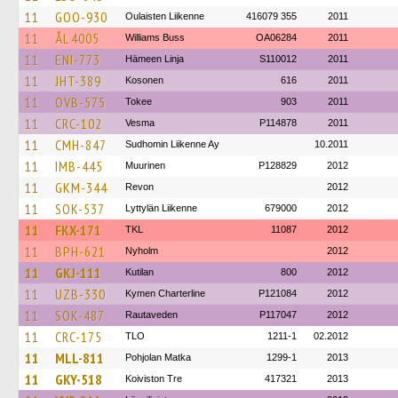
11
GOO-930
Oulaisten Liikenne
416079 355
2011
11
ÅL 4005
Williams Buss
OA06284
2011
11
ENI-773
Hämeen Linja
S110012
2011
11
JHT-389
Kosonen
616
2011
11
OVB-575
Tokee
903
2011
11
CRC-102
Vesma
P114878
2011
11
CMH-847
Sudhomin Liikenne Ay
10.2011
11
IMB-445
Muurinen
P128829
2012
11
GKM-344
Revon
2012
11
SOK-537
Lyttylän Liikenne
679000
2012
11
FKX-171
TKL
11087
2012
11
BPH-621
Nyholm
2012
11
GKJ-111
Kutilan
800
2012
11
UZB-330
Kymen Charterline
P121084
2012
11
SOK-487
Rautaveden
P117047
2012
11
CRC-175
TLO
1211-1
02.2012
11
MLL-811
Pohjolan Matka
1299-1
2013
11
GKY-518
Koiviston Tre
417321
2013