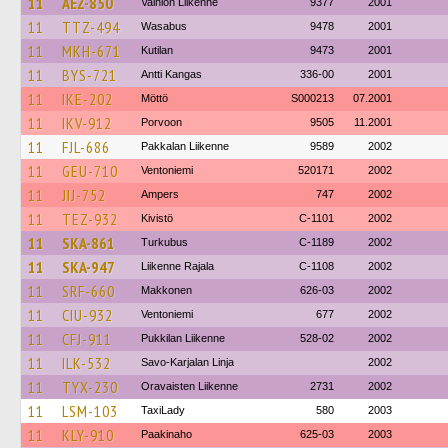
11
AEZ-850
Vainion Liikenne
9377
2001
11
TTZ-494
Wasabus
9478
2001
11
MKH-671
Kutilan
9473
2001
11
BYS-721
Antti Kangas
336-00
2001
11
IKE-202
Möttö
S000213
07.2001
11
IKV-912
Porvoon
9505
11.2001
11
FJL-686
Pakkalan Liikenne
9589
2002
11
GEU-710
Ventoniemi
520171
2002
11
JIJ-752
Ampers
747
2002
11
TEZ-932
Kivistö
C-1101
2002
11
SKA-861
Turkubus
C-1189
2002
11
SKA-947
Liikenne Rajala
C-1108
2002
11
SRF-660
Makkonen
626-03
2002
11
CIU-932
Ventoniemi
677
2002
11
CFJ-911
Pukkilan Liikenne
528-02
2002
11
ILK-532
Savo-Karjalan Linja
2002
11
TYX-230
Oravaisten Liikenne
2731
2002
11
LSM-103
TaxiLady
580
2003
11
KLY-910
Paakinaho
625-03
2003