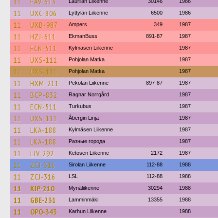
11
EAV-615
Laurilan Liikenne
30146
1986
11
UXC-806
Lyttylän Liikenne
6500
1986
11
UXB-987
Ampers
349
1987
11
HZJ-611
EkmanBuss
891-87
1987
11
ECN-511
Kylmäsen Liikenne
1987
11
UXS-111
Pohjolan Matka
1987
11
UXS-111
Pohjolan Matka
1987
11
HXM-211
Pekolan Liikenne
897-87
1987
11
BCP-832
Ragnar Norrgård
1987
11
ECN-511
Turkubus
1987
11
UXS-111
Åbergin Linja
1987
11
LKA-188
Kylmäsen Liikenne
1987
11
LKA-188
Разные города
1987
11
LJV-292
Ketosen Liikenne
2172
1987
11
ZCJ-316
Sirolan Liikenne
112-88
1988
11
ZCJ-316
LSL
112-88
1988
11
KIP-210
Mynäliikenne
30294
1988
11
GBE-231
Lamminmäki
13355
1988
11
OPO-343
Karhun Liikenne
1988