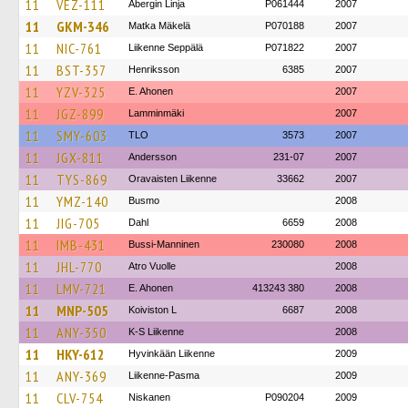
11
VEZ-111
Åbergin Linja
P061444
2007
11
GKM-346
Matka Mäkelä
P070188
2007
11
NIC-761
Liikenne Seppälä
P071822
2007
11
BST-357
Henriksson
6385
2007
11
YZV-325
E. Ahonen
2007
11
JGZ-899
Lamminmäki
2007
11
SMY-603
TLO
3573
2007
11
JGX-811
Andersson
231-07
2007
11
TYS-869
Oravaisten Liikenne
33662
2007
11
YMZ-140
Busmo
2008
11
JIG-705
Dahl
6659
2008
11
IMB-431
Bussi-Manninen
230080
2008
11
JHL-770
Atro Vuolle
2008
11
LMV-721
E. Ahonen
413243 380
2008
11
MNP-505
Koiviston L
6687
2008
11
ANY-350
K-S Liikenne
2008
11
HKY-612
Hyvinkään Liikenne
2009
11
ANY-369
Liikenne-Pasma
2009
11
CLV-754
Niskanen
P090204
2009