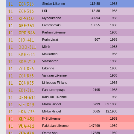
11
ZCJ-316
Sirolan Liikenne
112-88
1988
11
ZCJ-316
LSL
112-88
1988
11
KIP-210
Mynäliikenne
30294
1988
11
GBE-231
Lamminmäki
13355
1988
11
OPO-343
Karhun Liikenne
1988
11
EJO-411
Porin Linjat
507
1988
11
OOO-311
Mörö
1988
11
KKH-811
Makkonen
1988
11
XKV-210
Viitasaaren
1988
11
ZCJ-855
Liikenne
1988
11
ZCJ-855
Vantaan Liikenne
1988
11
ZCJ-855
Linjebuss Finland
1988
11
ZBJ-311
Разные города
2195
1988
11
ORM-611
Kainuun Liikenne
1988
11
BJE-849
Mikko Rindell
6799
09.1988
11
EKA-735
Mikko Rindell
6865
12.1988
11
XLP-451
K-S Liikenne
1989
11
VUA-411
Pakkalan Liikenne
147499
1989
11
ZEX-434
Osmo Aho
17689
1989