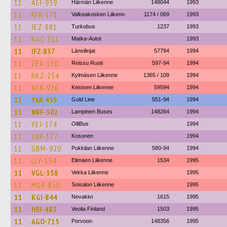
11
AEI-939
Härmän Liikenne
148044
1993
11
RFR-171
Valkeakosken Liikenn
1174 / 069
1993
11
JEZ-881
Turkubus
1237
1993
11
KGC-311
Matka-Autot
1993
11
IFZ-837
Länsilinjat
57794
1994
11
ZFX-150
Reissu Ruoti
597-94
1994
11
RKZ-254
Kylmäsen Liikenne
1365 / 109
1994
11
XFX-926
Ketosen Liikenne
59594
1994
11
YAR-439
Gold Line
551-94
1994
11
NBF-302
Lampinen Buses
148264
1994
11
YEJ-174
OlliBus
1994
11
YAR-177
Kosonen
1994
11
GBM-920
Pukkilan Liikenne
580-94
1994
11
LLY-154
Elimäen Liikenne
1534
1995
11
VGL-358
Vekka Liikenne
1995
11
MGR-850
Soisalon Liikenne
1995
11
KGI-844
Nevakivi
1615
1995
11
HRI-483
Veolia Finland
1503
1995
11
AGO-715
Porvoon
148356
1995