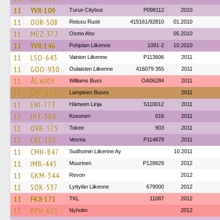
11
YVR-109
Turun Citybus
P098112
2010
11
OUR-508
Reissu Ruoti
415161/92810
01.2010
11
MEZ-372
Osmo Aho
05.2010
11
YVR-146
Pohjolan Liikenne
1081-2
10.2010
11
LSO-643
Vainion Liikenne
P113606
2011
11
GOO-930
Oulaisten Liikenne
416079 355
2011
11
ÅL 4005
Williams Buss
OA06284
2011
11
GNF-631
Lampinen Buses
2011
11
ENI-773
Hämeen Linja
S110012
2011
11
JHT-389
Kosonen
616
2011
11
OVB-575
Tokee
903
2011
11
CRC-102
Vesma
P114878
2011
11
CMH-847
Sudhomin Liikenne Ay
10.2011
11
IMB-445
Muurinen
P128829
2012
11
GKM-344
Revon
2012
11
SOK-537
Lyttylän Liikenne
679000
2012
11
FKX-171
TKL
11087
2012
11
BPH-621
Nyholm
2012