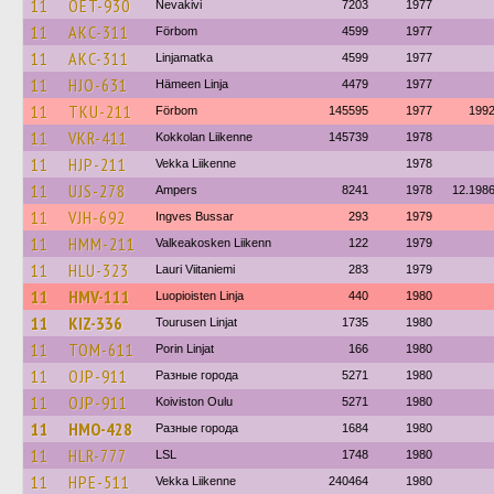
11
OET-930
Nevakivi
7203
1977
11
AKC-311
Förbom
4599
1977
11
AKC-311
Linjamatka
4599
1977
11
HJO-631
Hämeen Linja
4479
1977
11
TKU-211
Förbom
145595
1977
199
11
VKR-411
Kokkolan Liikenne
145739
1978
11
HJP-211
Vekka Liikenne
1978
11
UJS-278
Ampers
8241
1978
12.198
11
VJH-692
Ingves Bussar
293
1979
11
HMM-211
Valkeakosken Liikenn
122
1979
11
HLU-323
Lauri Viitaniemi
283
1979
11
HMV-111
Luopioisten Linja
440
1980
11
KIZ-336
Tourusen Linjat
1735
1980
11
TOM-611
Porin Linjat
166
1980
11
OJP-911
Разные города
5271
1980
11
OJP-911
Koiviston Oulu
5271
1980
11
HMO-428
Разные города
1684
1980
11
HLR-777
LSL
1748
1980
11
HPE-511
Vekka Liikenne
240464
1980