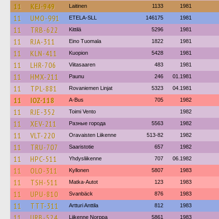
11
KEJ-949
Laitinen
1133
1981
11
UMO-991
ETELA-SLL
146175
1981
11
TRB-622
Kittilä
5296
1981
11
RJA-311
Eino Tuomala
1822
1981
11
KLN-411
Kuopion
5428
1981
11
LHR-706
Viitasaaren
483
1981
11
HMX-211
Paunu
246
01.1981
11
TPL-881
Rovaniemen Linjat
5323
04.1981
11
IOZ-118
A-Bus
705
1982
11
RJE-352
Toimi Vento
1982
11
XEV-211
Разные города
5563
1982
11
VLT-220
Oravaisten Liikenne
513-82
1982
11
TRU-707
Saaristotie
657
1982
11
HPC-511
Yhdysliikenne
707
06.1982
11
OLO-311
Kyllonen
5807
1983
11
TSH-511
Matka-Autot
123
1983
11
UPU-810
Svanbäck
876
1983
11
TTT-311
Artturi Anttila
812
1983
11
URB-524
Liikenne Norppa
5861
1983