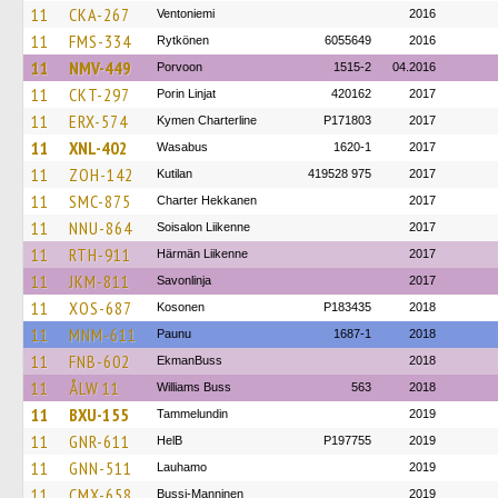
11
CKA-267
Ventoniemi
2016
11
FMS-334
Rytkönen
6055649
2016
11
NMV-449
Porvoon
1515-2
04.2016
11
CKT-297
Porin Linjat
420162
2017
11
ERX-574
Kymen Charterline
P171803
2017
11
XNL-402
Wasabus
1620-1
2017
11
ZOH-142
Kutilan
419528 975
2017
11
SMC-875
Charter Hekkanen
2017
11
NNU-864
Soisalon Liikenne
2017
11
RTH-911
Härmän Liikenne
2017
11
JKM-811
Savonlinja
2017
11
XOS-687
Kosonen
P183435
2018
11
MNM-611
Paunu
1687-1
2018
11
FNB-602
EkmanBuss
2018
11
ÅLW 11
Williams Buss
563
2018
11
BXU-155
Tammelundin
2019
11
GNR-611
HelB
P197755
2019
11
GNN-511
Lauhamo
2019
11
CMX-658
Bussi-Manninen
2019