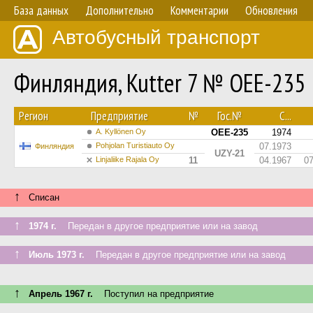
База данных
Дополнительно
Комментарии
Обновления
Автобусный транспорт
Финляндия, Kutter 7 № OEE-235
Регион
Предприятие
№
Гос.№
С...
A. Kyllönen Oy
OEE-235
1974
Pohjolan Turistiauto Oy
07.1973
Финляндия
UZY-21
Linjaliike Rajala Oy
11
04.1967
0
↑
Списан
↑
1974 г.
Передан в другое предприятие или на завод
↑
Июль 1973 г.
Передан в другое предприятие или на завод
↑
Апрель 1967 г.
Поступил на предприятие