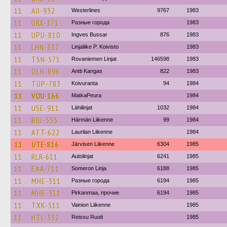
11
AII-932
Westerlines
9767
1983
11
URX-371
Разные города
1983
11
UPU-810
Ingves Bussar
876
1983
11
LHN-337
Linjaliike P. Koivisto
1983
11
TSN-571
Rovaniemen Linjat
146598
1983
11
OLH-896
Antti Kangas
822
1983
11
TUP-783
Koivuranta
94
1984
11
VOU-166
MatkaPeura
1984
11
USE-911
Lähilinjat
1032
1984
11
BIU-555
Härmän Liikenne
99
1984
11
ATT-622
Laurilan Liikenne
1984
11
UTE-816
Järvisen Liikenne
6304
1985
11
RLR-611
Autolinjat
6241
1985
11
EAA-711
Someron Linja
6188
1985
11
MHE-311
Разные города
6194
1985
11
MHE-311
Pirkanmaa, прочие
6194
1985
11
TXK-511
Vainion Liikenne
1985
11
HTL-332
Reissu Ruoti
1985