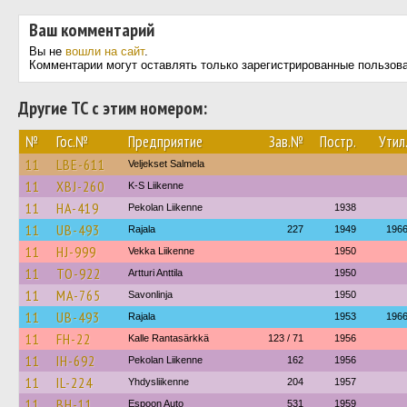
Ваш комментарий
Вы не
вошли на сайт
.
Комментарии могут оставлять только зарегистрированные пользов
Другие ТС с этим номером:
№
Гос.№
Предприятие
Зав.№
Постр.
Утил
11
LBE-611
Veljekset Salmela
11
XBJ-260
K-S Liikenne
11
HA-419
Pekolan Liikenne
1938
11
UB-493
Rajala
227
1949
196
11
HJ-999
Vekka Liikenne
1950
11
TO-922
Artturi Anttila
1950
11
MA-765
Savonlinja
1950
11
UB-493
Rajala
1953
196
11
FH-22
Kalle Rantasärkkä
123 / 71
1956
11
IH-692
Pekolan Liikenne
162
1956
11
IL-224
Yhdysliikenne
204
1957
11
BH-11
Espoon Auto
531
1959