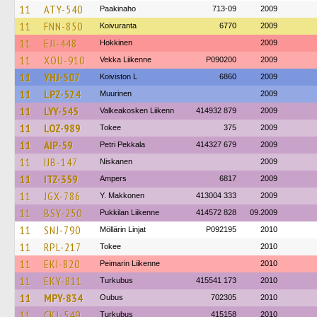
11
ATY-540
Paakinaho
713-09
2009
11
FNN-850
Koivuranta
6770
2009
11
EJI-448
Hokkinen
2009
11
XOU-910
Vekka Liikenne
P090200
2009
11
YHJ-507
Koiviston L
6860
2009
11
LPZ-524
Muurinen
2009
11
LYY-545
Valkeakosken Liikenn
414932 879
2009
11
LOZ-989
Tokee
375
2009
11
AIP-59
Petri Pekkala
414327 679
2009
11
IJB-147
Niskanen
2009
11
ITZ-359
Ampers
6817
2009
11
JGX-786
Y. Makkonen
413004 333
2009
11
BSY-250
Pukkilan Liikenne
414572 828
09.2009
11
SNJ-790
Möllärin Linjat
P092195
2010
11
RPL-217
Tokee
2010
11
EKI-820
Peimarin Liikenne
2010
11
EKY-811
Turkubus
415541 173
2010
11
MPY-834
Oubus
702305
2010
11
CKJ-549
Turkubus
415158
2010