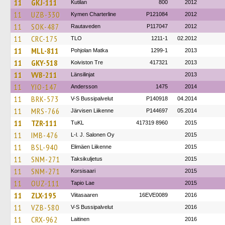
11
GKJ-111
Kutilan
800
2012
11
UZB-330
Kymen Charterline
P121084
2012
11
SOK-487
Rautaveden
P117047
2012
11
CRC-175
TLO
1211-1
02.2012
11
MLL-811
Pohjolan Matka
1299-1
2013
11
GKY-518
Koiviston Tre
417321
2013
11
VVB-211
Länsilinjat
2013
11
YIO-147
Andersson
1475
2014
11
BRK-573
V-S Bussipalvelut
P140918
04.2014
11
MRS-766
Järvisen Liikenne
P144697
05.2014
11
TZR-111
TuKL
417319 8960
2015
11
IMB-476
L-l. J. Salonen Oy
2015
11
BSL-940
Elimäen Liikenne
2015
11
SNM-271
Taksikuljetus
2015
11
SNM-271
Korsisaari
2015
11
OUZ-111
Tapio Lae
2015
11
ZLX-195
Viitasaaren
16EVE0089
2016
11
VZB-580
V-S Bussipalvelut
2016
11
CRX-962
Laitinen
2016