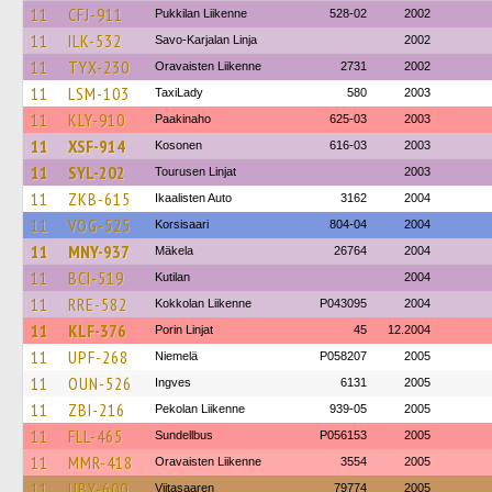
11
CFJ-911
Pukkilan Liikenne
528-02
2002
11
ILK-532
Savo-Karjalan Linja
2002
11
TYX-230
Oravaisten Liikenne
2731
2002
11
LSM-103
TaxiLady
580
2003
11
KLY-910
Paakinaho
625-03
2003
11
XSF-914
Kosonen
616-03
2003
11
SYL-202
Tourusen Linjat
2003
11
ZKB-615
Ikaalisten Auto
3162
2004
11
VOG-525
Korsisaari
804-04
2004
11
MNY-937
Mäkela
26764
2004
11
BCI-519
Kutilan
2004
11
RRE-582
Kokkolan Liikenne
P043095
2004
11
KLF-376
Porin Linjat
45
12.2004
11
UPF-268
Niemelä
P058207
2005
11
OUN-526
Ingves
6131
2005
11
ZBI-216
Pekolan Liikenne
939-05
2005
11
FLL-465
Sundellbus
P056153
2005
11
MMR-418
Oravaisten Liikenne
3554
2005
11
UBY-600
Viitasaaren
79774
2005