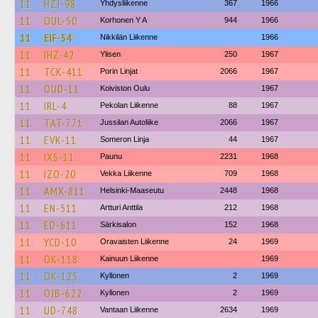
11
HZJ-98
Yhdysliikenne
367
1966
11
OUL-50
Korhonen Y A
944
1966
11
EIF-54
Nikkilän Liikenne
1966
11
IHZ-42
Ylisen
250
1967
11
TCK-411
Porin Linjat
2066
1967
11
OUD-11
Koiviston Oulu
1967
11
IRL-4
Pekolan Liikenne
88
1967
11
TAT-771
Jussilan Autoliike
2066
1967
11
EVK-11
Someron Linja
44
1967
11
IXS-11
Paunu
2231
1968
11
IZO-20
Vekka Liikenne
709
1968
11
AMX-811
Helsinki-Maaseutu
2448
1968
11
EN-511
Artturi Anttila
212
1968
11
ED-611
Särkisalon
152
1968
11
YCD-10
Oravaisten Liikenne
24
1969
11
OK-118
Kainuun Liikenne
1969
11
OK-125
Kyllonen
2
1969
11
OJB-622
Kyllonen
2
1969
11
UD-748
Vantaan Liikenne
2634
1969