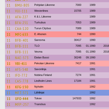
11
BMU-805
Pohjolan Liikenne
7000
1989
11
VUJ-111
Westerlines
15705
1989
11
AFA-227
K & L Liikenne
1989
11
BFA-251
Turkubus
7053
1989
11
CAA-120
Turun Citybus
7089
1989
11
MFC-633
E. Ahonen
744
1990
11
BFB-401
Saresma
30417
1990
11
BFB-111
TLO
7095
01.1990
201
11
BFB-111
Vesma
7095
01.1990
201
11
NAE-573
Etelan Bussi
30248
09.1990
11
VBI-411
Pekolan Liikenne
7417
1991
11
AFS-548
Savonlinja
1991
11
IFO-772
Nobina Finland
7274
1991
11
CAS-778
Lindholm Lines
17184
1991
11
KFG-150
Nyholm
1992
11
MFT-571
Lähilinjat
1992
11
UFO-444
Tokee
147933
1992
11
MFP-257
Transbus
1992