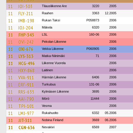
11
IOI-503
Tilausliikenne Are
3220
2005
11
FLY-211
Raahen
3363
12.2005
11
IMB-198
Rukan Taksi
P058873
2006
11
IOJ-204
Mäkela
6320
2006
11
FHP-345
LSL
160-06
2006
11
OVI-242
Pekolan Liikenne
2006
11
OXI-676
Vekka Liikenne
P060905
2006
11
LYS-313
Matka-Niinimäki
71
2006
11
HCG-496
Liikenne Vuorela
2006
11
HXY-868
Laitinen
2006
11
VVA-911
Härmän Liikenne
6406
2006
11
ERF-911
Turkubus
131-06
2006
11
RRS-635
Kylmäsen Liikenne
3695
2006
11
AAI-790
Mörö
11444
2006
11
TPI-101
Vesma
2006
11
LMJ-977
Rukahuolto
6332
05.2006
11
JJT-311
Nobina Finland
3669
06.2006
11
CGN-636
Nevakivi
6569
2007