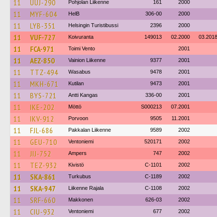
11
UUJ-290
Pohjolan Liikenne
161
2000
11
MYF-604
HelB
306-00
2000
11
LYB-351
Helsingin Turistibussi
2396
2000
11
VUF-727
Koivuranta
149013
02.2000
03.201
11
FCA-971
Toimi Vento
2001
11
AEZ-850
Vainion Liikenne
9377
2001
11
TTZ-494
Wasabus
9478
2001
11
MKH-671
Kutilan
9473
2001
11
BYS-721
Antti Kangas
336-00
2001
11
IKE-202
Möttö
S000213
07.2001
11
IKV-912
Porvoon
9505
11.2001
11
FJL-686
Pakkalan Liikenne
9589
2002
11
GEU-710
Ventoniemi
520171
2002
11
JIJ-752
Ampers
747
2002
11
TEZ-932
Kivistö
C-1101
2002
11
SKA-861
Turkubus
C-1189
2002
11
SKA-947
Liikenne Rajala
C-1108
2002
11
SRF-660
Makkonen
626-03
2002
11
CIU-932
Ventoniemi
677
2002