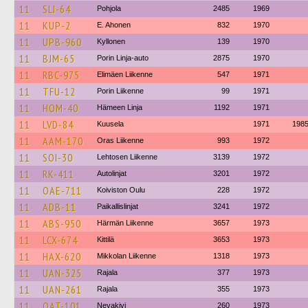
11
SLI-64
Pohjola
2485
1969
11
KUP-2
E. Ahonen
832
1970
11
UPB-960
Kyllonen
139
1970
11
BJM-65
Porin Linja-auto
2875
1970
11
RBC-975
Elimäen Liikenne
547
1971
11
TFU-12
Porin Liikenne
99
1971
11
HOM-40
Hämeen Linja
1192
1971
11
LVD-84
Kuusela
1971
198
11
AAM-170
Oras Liikenne
993
1972
11
SOI-30
Lehtosen Liikenne
3139
1972
11
RK-411
Autolinjat
3201
1972
11
OAE-711
Koiviston Oulu
228
1972
11
ADB-11
Paikallislinjat
3241
1972
11
ABS-950
Härmän Liikenne
3657
1973
11
LCX-674
Kittilä
3653
1973
11
HAX-620
Mikkolan Liikenne
1318
1973
11
UAN-325
Rajala
377
1973
11
UAN-261
Rajala
355
1973
11
OAT-101
Nevakivi
260
1973