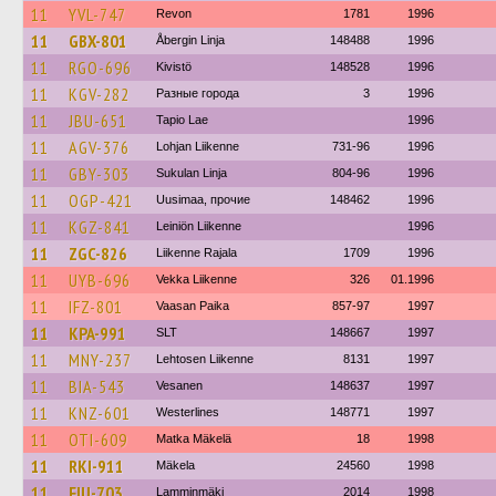
11
YVL-747
Revon
1781
1996
11
GBX-801
Åbergin Linja
148488
1996
11
RGO-696
Kivistö
148528
1996
11
KGV-282
Разные города
3
1996
11
JBU-651
Tapio Lae
1996
11
AGV-376
Lohjan Liikenne
731-96
1996
11
GBY-303
Sukulan Linja
804-96
1996
11
OGP-421
Uusimaa, прочие
148462
1996
11
KGZ-841
Leiniön Liikenne
1996
11
ZGC-826
Liikenne Rajala
1709
1996
11
UYB-696
Vekka Liikenne
326
01.1996
11
IFZ-801
Vaasan Paika
857-97
1997
11
KPA-991
SLT
148667
1997
11
MNY-237
Lehtosen Liikenne
8131
1997
11
BIA-543
Vesanen
148637
1997
11
KNZ-601
Westerlines
148771
1997
11
OTI-609
Matka Mäkelä
18
1998
11
RKI-911
Mäkela
24560
1998
11
FIU-703
Lamminmäki
2014
1998