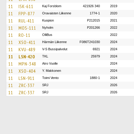
11
ISK-611
Kaj Forsblom
421926 340
2019
11
FPP-877
Oravaisten Liikenne
1774-1
2020
11
RUL-411
Kuopion
P212015
2021
11
MOS-111
Nyholm
P201266
2022
11
RO-11
OlliBus
2022
11
XSO-411
Härmän Liikenne
F086T241030
2024
11
KVU-489
V-S Bussipalvelut
6921
2024
11
LSN-420
TKL
25979
2024
11
MPN-348
Atro Vuolle
2024
11
XSO-404
Y. Makkonen
2024
11
LSN-911
Toimi Vento
1880-1
2024
11
ZRC-337
SRJ
2026
11
ZRC-337
SRJ
2026