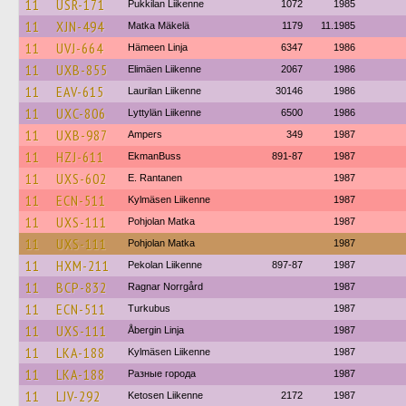
11
USR-171
Pukkilan Liikenne
1072
1985
11
XJN-494
Matka Mäkelä
1179
11.1985
11
UVJ-664
Hämeen Linja
6347
1986
11
UXB-855
Elimäen Liikenne
2067
1986
11
EAV-615
Laurilan Liikenne
30146
1986
11
UXC-806
Lyttylän Liikenne
6500
1986
11
UXB-987
Ampers
349
1987
11
HZJ-611
EkmanBuss
891-87
1987
11
UXS-602
E. Rantanen
1987
11
ECN-511
Kylmäsen Liikenne
1987
11
UXS-111
Pohjolan Matka
1987
11
UXS-111
Pohjolan Matka
1987
11
HXM-211
Pekolan Liikenne
897-87
1987
11
BCP-832
Ragnar Norrgård
1987
11
ECN-511
Turkubus
1987
11
UXS-111
Åbergin Linja
1987
11
LKA-188
Kylmäsen Liikenne
1987
11
LKA-188
Разные города
1987
11
LJV-292
Ketosen Liikenne
2172
1987