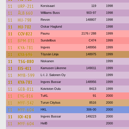
11
URP-211
Korsisaari
119
1998
11
ÅLB 660
Williams Buss
903-97
1998
11
HIJ-798
Revon
148807
1998
11
HIJ-702
Oskar Haglund
1998
11
CCV-822
Paunu
2176 / 288
1999
11
BPM-831
Sundellbus
C474
1999
11
KYA-781
Ingves
148956
1999
11
KYA-696
Töysän Linja
148975
1999
11
TSG-880
Niskanen
1999
11
EIS-411
Kamusen Liikenne
149011
1999
11
MYB-599
L-l. J. Salonen Oy
1999
11
KYA-781
Ingves Bussar
148956
1999
11
GEB-811
Koiviston Oulu
8413
1999
11
EYG-816
TuKL
91
2000
11
MYF-342
Turun Citybus
8516
2000
11
MYF-604
HKL
306-00
2000
11
IOI-428
Ingves Bussar
149223
2000
11
MYF-604
HelB
2000