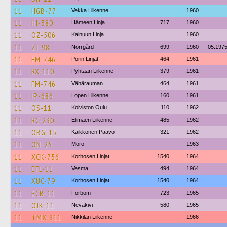
11
HGB-77
Vekka Liikenne
1960
11
IH-380
Hämeen Linja
717
1960
11
OZ-506
Kainuun Linja
1960
11
ZJ-98
Norrgård
699
1960
05.197
11
FM-746
Porin Linjat
464
1961
11
RX-110
Pyhtään Liikenne
379
1961
11
FM-746
Vähärauman
464
1961
11
IP-686
Lopen Liikenne
160
1961
11
OS-11
Koiviston Oulu
110
1962
11
RC-230
Elimäen Liikenne
485
1962
11
OBG-15
Kaikkonen Paavo
321
1962
11
ON-25
Mörö
1963
11
XCK-756
Korhosen Linjat
1540
1964
11
EFL-11
Vesma
494
1964
11
XUC-79
Korhosen Linjat
1540
1964
11
ECB-11
Förbom
723
1965
11
OJK-11
Nevakivi
580
1965
11
TMX-811
Nikkilän Liikenne
1966