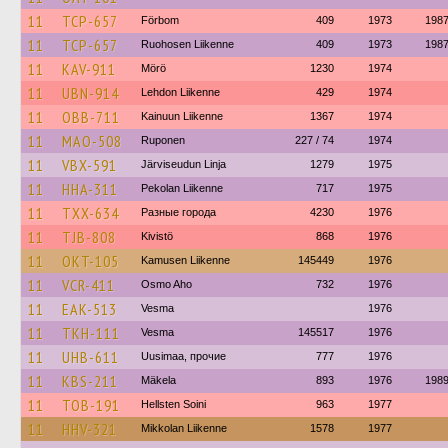
11
TCP-657
Förbom
409
1973
198
11
TCP-657
Ruohosen Liikenne
409
1973
198
11
KAV-911
Mörö
1230
1974
11
UBN-914
Lehdon Liikenne
429
1974
11
OBB-711
Kainuun Liikenne
1367
1974
11
MAO-508
Ruponen
227 / 74
1974
11
VBX-591
Järviseudun Linja
1279
1975
11
HHA-311
Pekolan Liikenne
717
1975
11
TXX-634
Разные города
4230
1976
11
TJB-808
Kivistö
868
1976
11
OKT-105
Kamusen Liikenne
145449
1976
11
VCR-411
Osmo Aho
732
1976
11
EAK-513
Vesma
1976
11
TKH-111
Vesma
145517
1976
11
UHB-611
Uusimaa, прочие
777
1976
11
KBS-211
Mäkela
893
1976
198
11
TOB-191
Hellsten Soini
963
1977
11
HHV-321
Mikkolan Liikenne
1578
1977