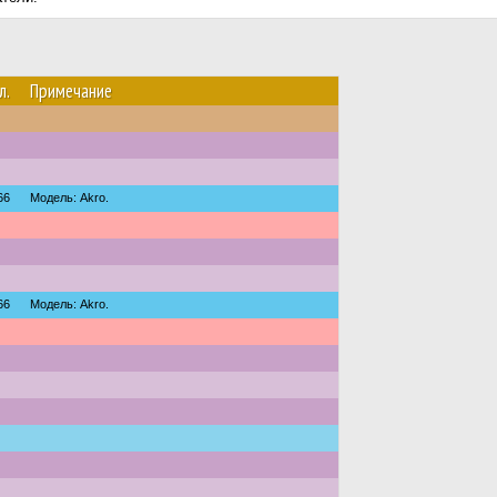
л.
Примечание
66
Модель: Akro.
66
Модель: Akro.