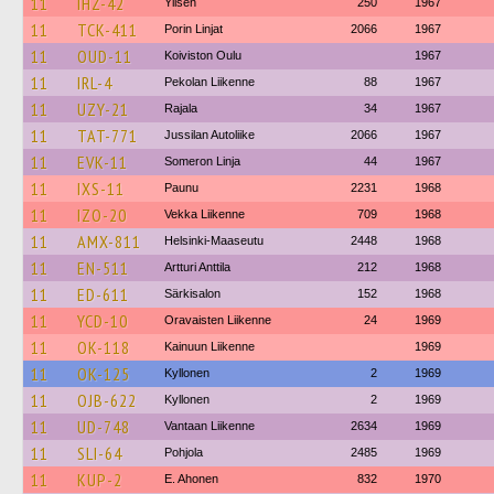
11
IHZ-42
Ylisen
250
1967
11
TCK-411
Porin Linjat
2066
1967
11
OUD-11
Koiviston Oulu
1967
11
IRL-4
Pekolan Liikenne
88
1967
11
UZY-21
Rajala
34
1967
11
TAT-771
Jussilan Autoliike
2066
1967
11
EVK-11
Someron Linja
44
1967
11
IXS-11
Paunu
2231
1968
11
IZO-20
Vekka Liikenne
709
1968
11
AMX-811
Helsinki-Maaseutu
2448
1968
11
EN-511
Artturi Anttila
212
1968
11
ED-611
Särkisalon
152
1968
11
YCD-10
Oravaisten Liikenne
24
1969
11
OK-118
Kainuun Liikenne
1969
11
OK-125
Kyllonen
2
1969
11
OJB-622
Kyllonen
2
1969
11
UD-748
Vantaan Liikenne
2634
1969
11
SLI-64
Pohjola
2485
1969
11
KUP-2
E. Ahonen
832
1970