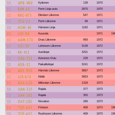
11
UPB-960
Kyllonen
139
1970
11
BJM-65
Porin Linja-auto
2875
1970
11
RBC-975
Elimäen Liikenne
547
1971
11
TFU-12
Porin Liikenne
99
1971
11
HOM-40
Hämeen Linja
1192
1971
11
LVD-84
Kuusela
1971
19
11
AAM-170
Oras Liikenne
993
1972
11
SOI-30
Lehtosen Liikenne
3139
1972
11
RK-411
Autolinjat
3201
1972
11
OAE-711
Koiviston Oulu
228
1972
11
ADB-11
Paikallislinjat
3241
1972
11
ABS-950
Härmän Liikenne
3657
1973
11
LCX-674
Kittilä
3653
1973
11
HAX-620
Mikkolan Liikenne
1318
1973
11
UAN-325
Rajala
377
1973
11
UAN-261
Rajala
355
1973
11
OAT-101
Nevakivi
260
1973
11
TCP-657
Förbom
409
1973
19
11
TCP-657
Ruohosen Liikenne
409
1973
19