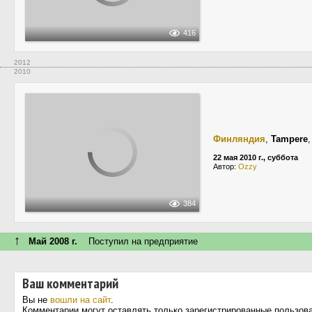
416
2012
2010
Финляндия
,
Tampere
22 мая 2010 г., суббота
Автор:
Ozzy
384
↑
Май 2008 г.
Поступил на предприятие
Ваш комментарий
Вы не
вошли на сайт
.
Комментарии могут оставлять только зарегистрированные пользов