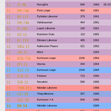
11
ZJ-98
Norrgård
699
1960
05.19
11
FM-746
Porin Linjat
464
1961
11
RX-110
Pyhtään Liikenne
379
1961
11
FM-746
Vähärauman
464
1961
11
IP-686
Lopen Liikenne
160
1961
11
OS-11
Koiviston Oulu
110
1962
11
RC-230
Elimäen Liikenne
485
1962
11
OBG-15
Kaikkonen Paavo
321
1962
11
ON-25
Mörö
1963
11
XCK-756
Korhosen Linjat
1540
1964
11
EFL-11
Vesma
494
1964
11
XUC-79
Korhosen Linjat
1540
1964
11
ECB-11
Förbom
723
1965
11
OJK-11
Nevakivi
580
1965
11
TMX-811
Nikkilän Liikenne
1966
11
HZJ-98
Yhdysliikenne
367
1966
11
OUL-50
Korhonen Y A
944
1966
11
EIF-54
Nikkilän Liikenne
1966