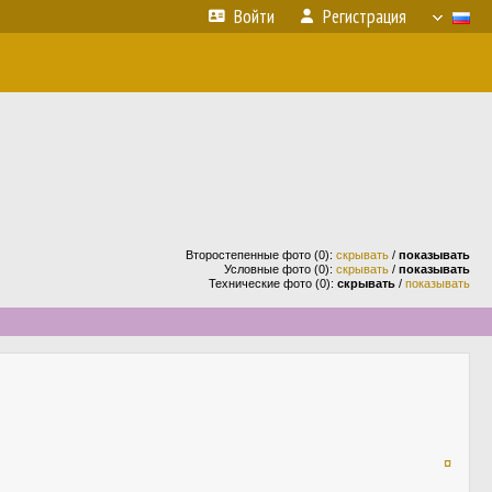
Войти
Регистрация
Второстепенные фото (0):
скрывать
/
показывать
Условные фото (0):
скрывать
/
показывать
Технические фото (0):
скрывать
/
показывать
¤