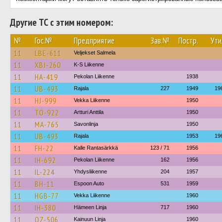
Другие ТС с этим номером:
№
Гос.№
Предприятие
Зав.№
Постр.
Ути
11
LBE-611
Veljekset Salmela
11
XBJ-260
K-S Liikenne
11
HA-419
Pekolan Liikenne
1938
11
UB-493
Rajala
227
1949
19
11
HJ-999
Vekka Liikenne
1950
11
TO-922
Artturi Anttila
1950
11
MA-765
Savonlinja
1950
11
UB-493
Rajala
1953
19
11
FH-22
Kalle Rantasärkkä
123 / 71
1956
11
IH-692
Pekolan Liikenne
162
1956
11
IL-224
Yhdysliikenne
204
1957
11
BH-11
Espoon Auto
531
1959
11
HGB-77
Vekka Liikenne
1960
11
IH-380
Hämeen Linja
717
1960
11
OZ-506
Kainuun Linja
1960