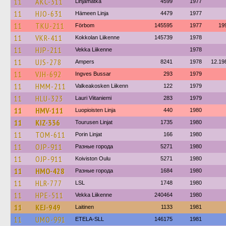
11
AKC-311
Linjamatka
4599
1977
11
HJO-631
Hämeen Linja
4479
1977
11
TKU-211
Förbom
145595
1977
19
11
VKR-411
Kokkolan Liikenne
145739
1978
11
HJP-211
Vekka Liikenne
1978
11
UJS-278
Ampers
8241
1978
12.19
11
VJH-692
Ingves Bussar
293
1979
11
HMM-211
Valkeakosken Liikenn
122
1979
11
HLU-323
Lauri Viitaniemi
283
1979
11
HMV-111
Luopioisten Linja
440
1980
11
KIZ-336
Tourusen Linjat
1735
1980
11
TOM-611
Porin Linjat
166
1980
11
OJP-911
Разные города
5271
1980
11
OJP-911
Koiviston Oulu
5271
1980
11
HMO-428
Разные города
1684
1980
11
HLR-777
LSL
1748
1980
11
HPE-511
Vekka Liikenne
240464
1980
11
KEJ-949
Laitinen
1133
1981
11
UMO-991
ETELA-SLL
146175
1981