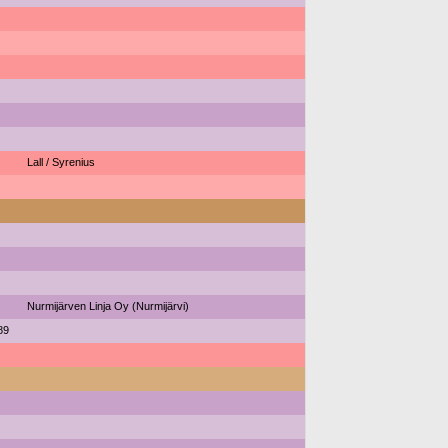
Lall / Syrenius
Nurmijärven Linja Oy (Nurmijärvi)
89