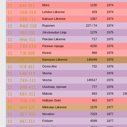
11
KAV-911
Mörö
1230
1974
11
UBN-914
Lehdon Liikenne
429
1974
11
OBB-711
Kainuun Liikenne
1367
1974
11
MAO-508
Ruponen
227 / 74
1974
11
VBX-591
Järviseudun Linja
1279
1975
11
HHA-311
Pekolan Liikenne
717
1975
11
TXX-634
Разные города
4230
1976
11
TJB-808
Kivistö
868
1976
11
OKT-105
Kamusen Liikenne
145449
1976
11
VCR-411
Osmo Aho
732
1976
11
EAK-513
Vesma
1976
11
TKH-111
Vesma
145517
1976
11
UHB-611
Uusimaa, прочие
777
1976
11
KBS-211
Mäkela
893
1976
19
11
TOB-191
Hellsten Soini
963
1977
11
HHV-321
Mikkolan Liikenne
1578
1977
11
OET-930
Nevakivi
7203
1977
11
AKC-311
Förbom
4599
1977