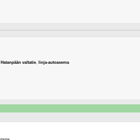
,
Hatanpään valtatie
,
linja-autoasema
атели.