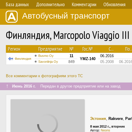
База данных
Дополнительно
Комментарии
Обновления
Автобусный транспорт
Финляндия, Marcopolo Viaggio II
Регион
Предприятие
№
Гос.№
С...
По..
11
06.2016
Busmo Oy
YMZ-140
Финляндия
849
05.2008
06.201
Savonlinja Oy
Все комментарии к фотографиям этого ТС
↑
Июнь 2016 г.
Передан в другое предприятие или на завод
Эстония
,
Rakvere
,
Par
8 мая 2012 г., вторник
Автор:
Neons