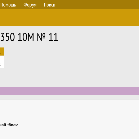
Помощь
Форум
Поиск
I 350 10M № 11
.
6
kali tänav