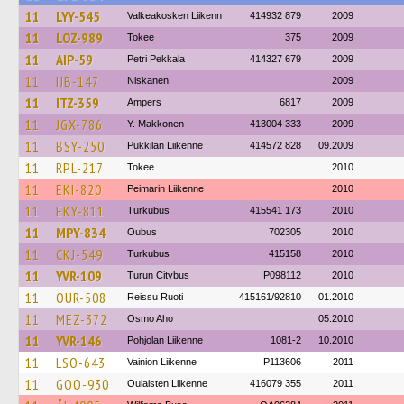
11
LYY-545
Valkeakosken Liikenn
414932 879
2009
11
LOZ-989
Tokee
375
2009
11
AIP-59
Petri Pekkala
414327 679
2009
11
IJB-147
Niskanen
2009
11
ITZ-359
Ampers
6817
2009
11
JGX-786
Y. Makkonen
413004 333
2009
11
BSY-250
Pukkilan Liikenne
414572 828
09.2009
11
RPL-217
Tokee
2010
11
EKI-820
Peimarin Liikenne
2010
11
EKY-811
Turkubus
415541 173
2010
11
MPY-834
Oubus
702305
2010
11
CKJ-549
Turkubus
415158
2010
11
YVR-109
Turun Citybus
P098112
2010
11
OUR-508
Reissu Ruoti
415161/92810
01.2010
11
MEZ-372
Osmo Aho
05.2010
11
YVR-146
Pohjolan Liikenne
1081-2
10.2010
11
LSO-643
Vainion Liikenne
P113606
2011
11
GOO-930
Oulaisten Liikenne
416079 355
2011