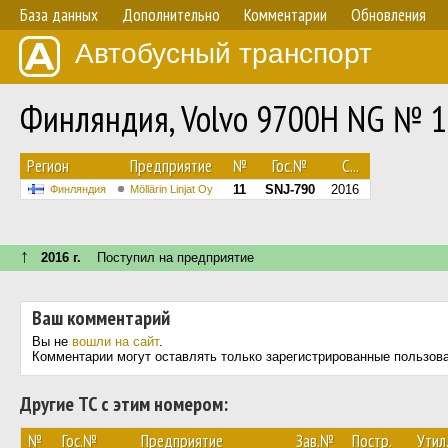
База данных
Дополнительно
Комментарии
Обновления
Автобусный транспорт
Финляндия, Volvo 9700H NG № 
Регион
Предприятие
№
Гос.№
С...
11
SNJ-790
2016
Финляндия
Möllärin Linjat Oy
↑
2016 г.
Поступил на предприятие
Ваш комментарий
Вы не
вошли на сайт
.
Комментарии могут оставлять только зарегистрированные пользов
Другие ТС с этим номером:
№
Гос.№
Предприятие
Зав.№
Постр.
Утил