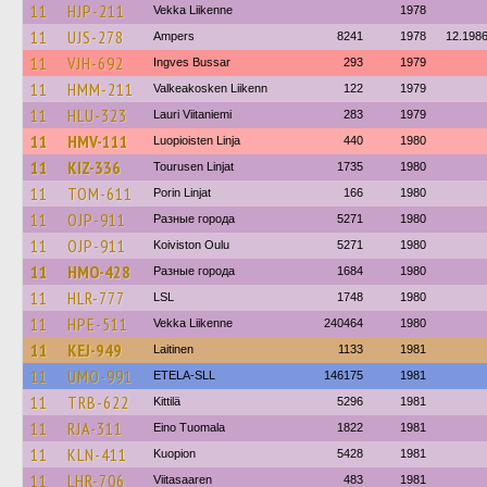
11
HJP-211
Vekka Liikenne
1978
11
UJS-278
Ampers
8241
1978
12.198
11
VJH-692
Ingves Bussar
293
1979
11
HMM-211
Valkeakosken Liikenn
122
1979
11
HLU-323
Lauri Viitaniemi
283
1979
11
HMV-111
Luopioisten Linja
440
1980
11
KIZ-336
Tourusen Linjat
1735
1980
11
TOM-611
Porin Linjat
166
1980
11
OJP-911
Разные города
5271
1980
11
OJP-911
Koiviston Oulu
5271
1980
11
HMO-428
Разные города
1684
1980
11
HLR-777
LSL
1748
1980
11
HPE-511
Vekka Liikenne
240464
1980
11
KEJ-949
Laitinen
1133
1981
11
UMO-991
ETELA-SLL
146175
1981
11
TRB-622
Kittilä
5296
1981
11
RJA-311
Eino Tuomala
1822
1981
11
KLN-411
Kuopion
5428
1981
11
LHR-706
Viitasaaren
483
1981