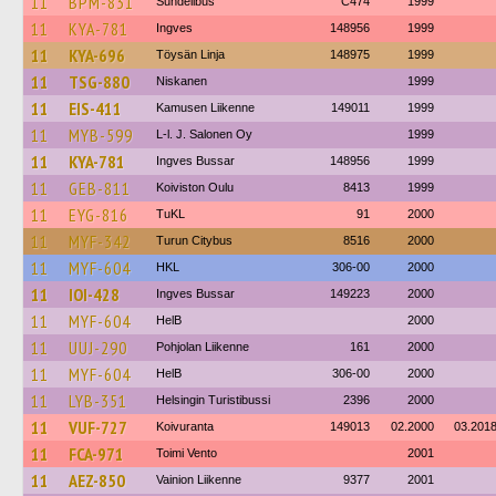
11
BPM-831
Sundellbus
C474
1999
11
KYA-781
Ingves
148956
1999
11
KYA-696
Töysän Linja
148975
1999
11
TSG-880
Niskanen
1999
11
EIS-411
Kamusen Liikenne
149011
1999
11
MYB-599
L-l. J. Salonen Oy
1999
11
KYA-781
Ingves Bussar
148956
1999
11
GEB-811
Koiviston Oulu
8413
1999
11
EYG-816
TuKL
91
2000
11
MYF-342
Turun Citybus
8516
2000
11
MYF-604
HKL
306-00
2000
11
IOI-428
Ingves Bussar
149223
2000
11
MYF-604
HelB
2000
11
UUJ-290
Pohjolan Liikenne
161
2000
11
MYF-604
HelB
306-00
2000
11
LYB-351
Helsingin Turistibussi
2396
2000
11
VUF-727
Koivuranta
149013
02.2000
03.201
11
FCA-971
Toimi Vento
2001
11
AEZ-850
Vainion Liikenne
9377
2001