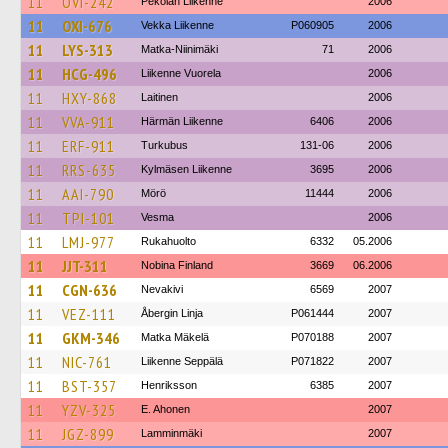
11
OVI-242
Pekolan Liikenne
2006
11
OXI-676
Vekka Liikenne
P060905
2006
11
LYS-313
Matka-Niinimäki
71
2006
11
HCG-496
Liikenne Vuorela
2006
11
HXY-868
Laitinen
2006
11
VVA-911
Härmän Liikenne
6406
2006
11
ERF-911
Turkubus
131-06
2006
11
RRS-635
Kylmäsen Liikenne
3695
2006
11
AAI-790
Mörö
11444
2006
11
TPI-101
Vesma
2006
11
LMJ-977
Rukahuolto
6332
05.2006
11
JJT-311
Nobina Finland
3669
06.2006
11
CGN-636
Nevakivi
6569
2007
11
VEZ-111
Åbergin Linja
P061444
2007
11
GKM-346
Matka Mäkelä
P070188
2007
11
NIC-761
Liikenne Seppälä
P071822
2007
11
BST-357
Henriksson
6385
2007
11
YZV-325
E. Ahonen
2007
11
JGZ-899
Lamminmäki
2007