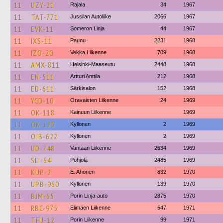
11
UZY-21
Rajala
34
1967
11
TAT-771
Jussilan Autoliike
2066
1967
11
EVK-11
Someron Linja
44
1967
11
IXS-11
Paunu
2231
1968
11
IZO-20
Vekka Liikenne
709
1968
11
AMX-811
Helsinki-Maaseutu
2448
1968
11
EN-511
Artturi Anttila
212
1968
11
ED-611
Särkisalon
152
1968
11
YCD-10
Oravaisten Liikenne
24
1969
11
OK-118
Kainuun Liikenne
1969
11
OK-125
Kyllonen
2
1969
11
OJB-622
Kyllonen
2
1969
11
UD-748
Vantaan Liikenne
2634
1969
11
SLI-64
Pohjola
2485
1969
11
KUP-2
E. Ahonen
832
1970
11
UPB-960
Kyllonen
139
1970
11
BJM-65
Porin Linja-auto
2875
1970
11
RBC-975
Elimäen Liikenne
547
1971
11
TFU-12
Porin Liikenne
99
1971