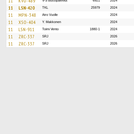
11
KVU-489
V-S Bussipalvelut
6921
2024
11
LSN-420
TKL
25979
2024
11
MPN-348
Atro Vuolle
2024
11
XSO-404
Y. Makkonen
2024
11
LSN-911
Toimi Vento
1880-1
2024
11
ZRC-337
SRJ
2026
11
ZRC-337
SRJ
2026