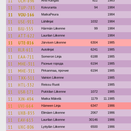
11
OLH-896
Antti Kangas
822
1983
11
TUP-783
Koivuranta
94
1984
11
VOU-166
MatkaPeura
1984
11
USE-911
Lähilinjat
1032
1984
11
BIU-555
Härmän Liikenne
99
1984
11
ATT-622
Laurilan Liikenne
1984
11
UTE-816
Järvisen Liikenne
6304
1985
11
RLR-611
Autolinjat
6241
1985
11
EAA-711
Someron Linja
6188
1985
11
MHE-311
Разные города
6194
1985
11
MHE-311
Pirkanmaa, прочие
6194
1985
11
TXK-511
Vainion Liikenne
1985
11
HTL-332
Reissu Ruoti
1985
11
USR-171
Pukkilan Liikenne
1072
1985
11
XJN-494
Matka Mäkelä
1179
11.1985
11
UVJ-664
Hämeen Linja
6347
1986
11
UXB-855
Elimäen Liikenne
2067
1986
11
EAV-615
Laurilan Liikenne
30146
1986
11
UXC-806
Lyttylän Liikenne
6500
1986