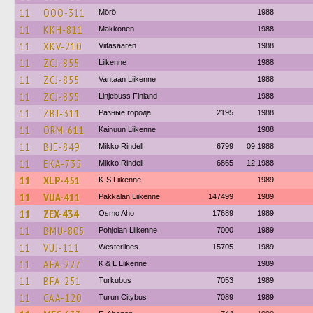
11
OOO-311
Mörö
1988
11
KKH-811
Makkonen
1988
11
XKV-210
Viitasaaren
1988
11
ZCJ-855
Liikenne
1988
11
ZCJ-855
Vantaan Liikenne
1988
11
ZCJ-855
Linjebuss Finland
1988
11
ZBJ-311
Разные города
2195
1988
11
ORM-611
Kainuun Liikenne
1988
11
BJE-849
Mikko Rindell
6799
09.1988
11
EKA-735
Mikko Rindell
6865
12.1988
11
XLP-451
K-S Liikenne
1989
11
VUA-411
Pakkalan Liikenne
147499
1989
11
ZEX-434
Osmo Aho
17689
1989
11
BMU-805
Pohjolan Liikenne
7000
1989
11
VUJ-111
Westerlines
15705
1989
11
AFA-227
K & L Liikenne
1989
11
BFA-251
Turkubus
7053
1989
11
CAA-120
Turun Citybus
7089
1989