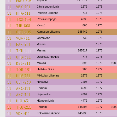
11
MAO-508
Ruponen
227 / 74
1974
11
VBX-591
Järviseudun Linja
1279
1975
11
HHA-311
Pekolan Liikenne
717
1975
11
TXX-634
Разные города
4230
1976
11
TJB-808
Kivistö
868
1976
11
OKT-105
Kamusen Liikenne
145449
1976
11
VCR-411
Osmo Aho
732
1976
11
EAK-513
Vesma
1976
11
TKH-111
Vesma
145517
1976
11
UHB-611
Uusimaa, прочие
777
1976
11
KBS-211
Mäkela
893
1976
198
11
TOB-191
Hellsten Soini
963
1977
11
HHV-321
Mikkolan Liikenne
1578
1977
11
OET-930
Nevakivi
7203
1977
11
AKC-311
Förbom
4599
1977
11
AKC-311
Linjamatka
4599
1977
11
HJO-631
Hämeen Linja
4479
1977
11
TKU-211
Förbom
145595
1977
199
11
VKR-411
Kokkolan Liikenne
145739
1978