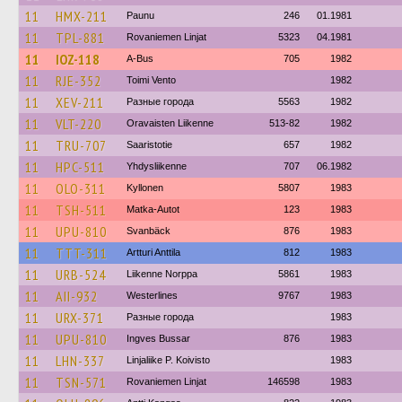
11
HMX-211
Paunu
246
01.1981
11
TPL-881
Rovaniemen Linjat
5323
04.1981
11
IOZ-118
A-Bus
705
1982
11
RJE-352
Toimi Vento
1982
11
XEV-211
Разные города
5563
1982
11
VLT-220
Oravaisten Liikenne
513-82
1982
11
TRU-707
Saaristotie
657
1982
11
HPC-511
Yhdysliikenne
707
06.1982
11
OLO-311
Kyllonen
5807
1983
11
TSH-511
Matka-Autot
123
1983
11
UPU-810
Svanbäck
876
1983
11
TTT-311
Artturi Anttila
812
1983
11
URB-524
Liikenne Norppa
5861
1983
11
AII-932
Westerlines
9767
1983
11
URX-371
Разные города
1983
11
UPU-810
Ingves Bussar
876
1983
11
LHN-337
Linjaliike P. Koivisto
1983
11
TSN-571
Rovaniemen Linjat
146598
1983