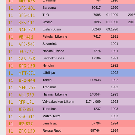
11
MFC-633
E. Ahonen
744
1990
11
BFB-401
Saresma
30417
1990
11
BFB-111
TLO
7095
01.1990
201
11
BFB-111
Vesma
7095
01.1990
201
11
NAE-573
Etelan Bussi
30248
09.1990
11
VBI-411
Pekolan Liikenne
7417
1991
11
AFS-548
Savonlinja
1991
11
IFO-772
Nobina Finland
7274
1991
11
CAS-778
Lindholm Lines
17184
1991
11
KFG-150
Nyholm
1992
11
MFT-571
Lähilinjat
1992
11
UFO-444
Tokee
147933
1992
11
MFP-257
Transbus
1992
11
AEI-939
Härmän Liikenne
148044
1993
11
RFR-171
Valkeakosken Liikenn
1174 / 069
1993
11
JEZ-881
Turkubus
1237
1993
11
KGC-311
Matka-Autot
1993
11
IFZ-837
Länsilinjat
57794
1994
11
ZFX-150
Reissu Ruoti
597-94
1994