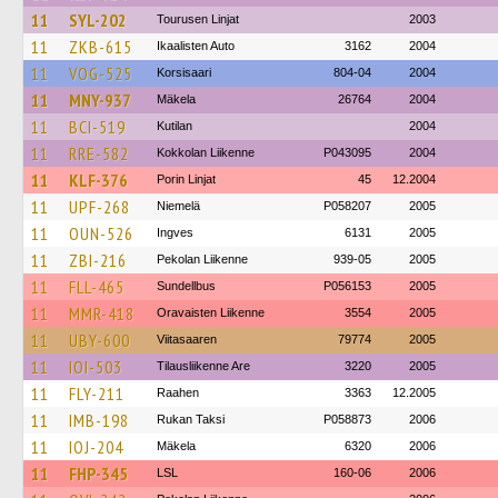
11
SYL-202
Tourusen Linjat
2003
11
ZKB-615
Ikaalisten Auto
3162
2004
11
VOG-525
Korsisaari
804-04
2004
11
MNY-937
Mäkela
26764
2004
11
BCI-519
Kutilan
2004
11
RRE-582
Kokkolan Liikenne
P043095
2004
11
KLF-376
Porin Linjat
45
12.2004
11
UPF-268
Niemelä
P058207
2005
11
OUN-526
Ingves
6131
2005
11
ZBI-216
Pekolan Liikenne
939-05
2005
11
FLL-465
Sundellbus
P056153
2005
11
MMR-418
Oravaisten Liikenne
3554
2005
11
UBY-600
Viitasaaren
79774
2005
11
IOI-503
Tilausliikenne Are
3220
2005
11
FLY-211
Raahen
3363
12.2005
11
IMB-198
Rukan Taksi
P058873
2006
11
IOJ-204
Mäkela
6320
2006
11
FHP-345
LSL
160-06
2006