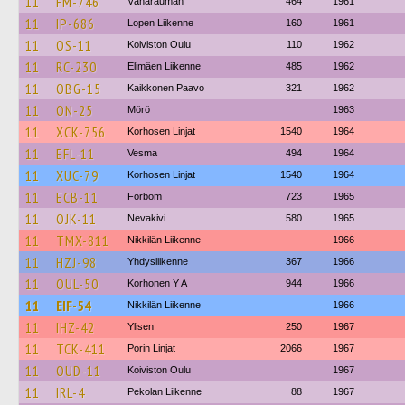
11
FM-746
Vähärauman
464
1961
11
IP-686
Lopen Liikenne
160
1961
11
OS-11
Koiviston Oulu
110
1962
11
RC-230
Elimäen Liikenne
485
1962
11
OBG-15
Kaikkonen Paavo
321
1962
11
ON-25
Mörö
1963
11
XCK-756
Korhosen Linjat
1540
1964
11
EFL-11
Vesma
494
1964
11
XUC-79
Korhosen Linjat
1540
1964
11
ECB-11
Förbom
723
1965
11
OJK-11
Nevakivi
580
1965
11
TMX-811
Nikkilän Liikenne
1966
11
HZJ-98
Yhdysliikenne
367
1966
11
OUL-50
Korhonen Y A
944
1966
11
EIF-54
Nikkilän Liikenne
1966
11
IHZ-42
Ylisen
250
1967
11
TCK-411
Porin Linjat
2066
1967
11
OUD-11
Koiviston Oulu
1967
11
IRL-4
Pekolan Liikenne
88
1967