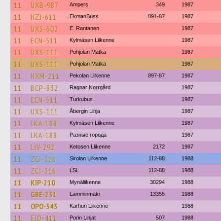
11
UXB-987
Ampers
349
1987
11
HZJ-611
EkmanBuss
891-87
1987
11
UXS-602
E. Rantanen
1987
11
ECN-511
Kylmäsen Liikenne
1987
11
UXS-111
Pohjolan Matka
1987
11
UXS-111
Pohjolan Matka
1987
11
HXM-211
Pekolan Liikenne
897-87
1987
11
BCP-832
Ragnar Norrgård
1987
11
ECN-511
Turkubus
1987
11
UXS-111
Åbergin Linja
1987
11
LKA-188
Kylmäsen Liikenne
1987
11
LKA-188
Разные города
1987
11
LJV-292
Ketosen Liikenne
2172
1987
11
ZCJ-316
Sirolan Liikenne
112-88
1988
11
ZCJ-316
LSL
112-88
1988
11
KIP-210
Mynäliikenne
30294
1988
11
GBE-231
Lamminmäki
13355
1988
11
OPO-343
Karhun Liikenne
1988
11
EJO-411
Porin Linjat
507
1988