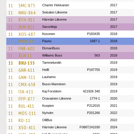
11
SMC-875
Charter Hekkanen
2017
11
NNU-864
Soisalon Liikenne
2017
11
RTH-911
Härmän Liikenne
2017
11
JKM-811
Savonlinja
2017
11
XOS-687
Kosonen
P183435
2018
11
MNM-611
Paunu
1687-1
2018
11
FNB-602
EkmanBuss
2018
11
ÅLW 11
Williams Buss
563
2018
11
BXU-155
Tammelundin
2019
11
GNR-611
HelB
P197755
2019
11
GNN-511
Lauhamo
2019
11
CMX-658
Bussi-Manninen
2019
11
ISK-611
Kaj Forsblom
421926 340
2019
11
FPP-877
Oravaisten Liikenne
1774-1
2020
11
RUL-411
Kuopion
P212015
2021
11
MOS-111
Nyholm
P201266
2022
11
RO-11
OlliBus
2022
11
XSO-411
Härmän Liikenne
F086T241030
2024