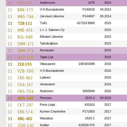
11
YIO-147
Andersson
1475
2014
11
BRK-573
V-S Bussipalvelut
P140918
04.2014
11
MRS-766
Järvisen Liikenne
P144697
05.2014
11
TZR-111
TuKL
417319 8960
2015
11
IMB-476
L-l. J. Salonen Oy
2015
11
BSL-940
Elimäen Liikenne
2015
11
SNM-271
Taksikuljetus
2015
11
SNM-271
Korsisaari
2015
11
OUZ-111
Tapio Lae
2015
11
ZLX-195
Viitasaaren
16EVE0089
2016
11
VZB-580
V-S Bussipalvelut
2016
11
CRX-962
Laitinen
2016
11
CKA-267
Ventoniemi
2016
11
FMS-334
Rytkönen
6055649
2016
11
NMV-449
Porvoon
1515-2
04.2016
11
CKT-297
Porin Linjat
420162
2017
11
ERX-574
Kymen Charterline
P171803
2017
11
XNL-402
Wasabus
1620-1
2017
11
ZOH-142
Kutilan
419528 975
2017