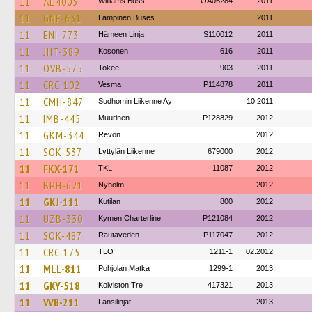
11
ÅL 4005
Williams Buss
OA06284
2011
11
GNF-631
Lampinen Buses
2011
11
ENI-773
Hämeen Linja
S110012
2011
11
JHT-389
Kosonen
616
2011
11
OVB-575
Tokee
903
2011
11
CRC-102
Vesma
P114878
2011
11
CMH-847
Sudhomin Liikenne Ay
10.2011
11
IMB-445
Muurinen
P128829
2012
11
GKM-344
Revon
2012
11
SOK-537
Lyttylän Liikenne
679000
2012
11
FKX-171
TKL
11087
2012
11
BPH-621
Nyholm
2012
11
GKJ-111
Kutilan
800
2012
11
UZB-330
Kymen Charterline
P121084
2012
11
SOK-487
Rautaveden
P117047
2012
11
CRC-175
TLO
1211-1
02.2012
11
MLL-811
Pohjolan Matka
1299-1
2013
11
GKY-518
Koiviston Tre
417321
2013
11
VVB-211
Länsilinjat
2013