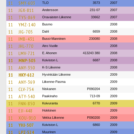
11
SMY-603
TLO
3573
2007
11
JGX-811
Andersson
231-07
2007
11
TYS-869
Oravaisten Liikenne
33662
2007
11
YMZ-140
Busmo
2008
11
JIG-705
Dahl
6659
2008
11
IMB-431
Bussi-Manninen
230080
2008
11
JHL-770
Atro Vuolle
2008
11
LMV-721
E. Ahonen
413243 380
2008
11
MNP-505
Koiviston L
6687
2008
11
ANY-350
K-S Liikenne
2008
11
HKY-612
Hyvinkään Liikenne
2009
11
ANY-369
Liikenne-Pasma
2009
11
CLV-754
Niskanen
P090204
2009
11
ATY-540
Paakinaho
713-09
2009
11
FNN-850
Koivuranta
6770
2009
11
EJI-448
Hokkinen
2009
11
XOU-910
Vekka Liikenne
P090200
2009
11
YHJ-507
Koiviston L
6860
2009
11
LPZ-524
Muurinen
2009