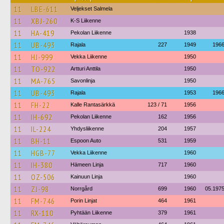
11
LBE-611
Veljekset Salmela
11
XBJ-260
K-S Liikenne
11
HA-419
Pekolan Liikenne
1938
11
UB-493
Rajala
227
1949
196
11
HJ-999
Vekka Liikenne
1950
11
TO-922
Artturi Anttila
1950
11
MA-765
Savonlinja
1950
11
UB-493
Rajala
1953
196
11
FH-22
Kalle Rantasärkkä
123 / 71
1956
11
IH-692
Pekolan Liikenne
162
1956
11
IL-224
Yhdysliikenne
204
1957
11
BH-11
Espoon Auto
531
1959
11
HGB-77
Vekka Liikenne
1960
11
IH-380
Hämeen Linja
717
1960
11
OZ-506
Kainuun Linja
1960
11
ZJ-98
Norrgård
699
1960
05.197
11
FM-746
Porin Linjat
464
1961
11
RX-110
Pyhtään Liikenne
379
1961