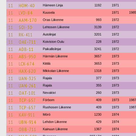
11
HOM-40
Hämeen Linja
1192
1971
11
LVD-84
Kuusela
1971
198
11
AAM-170
Oras Liikenne
993
1972
11
SOI-30
Lehtosen Liikenne
3139
1972
11
RK-411
Autolinjat
3201
1972
11
OAE-711
Koiviston Oulu
228
1972
11
ADB-11
Paikallislinjat
3241
1972
11
ABS-950
Härmän Liikenne
3657
1973
11
LCX-674
Kittilä
3653
1973
11
HAX-620
Mikkolan Liikenne
1318
1973
11
UAN-325
Rajala
377
1973
11
UAN-261
Rajala
355
1973
11
OAT-101
Nevakivi
260
1973
11
TCP-657
Förbom
409
1973
198
11
TCP-657
Ruohosen Liikenne
409
1973
198
11
KAV-911
Mörö
1230
1974
11
UBN-914
Lehdon Liikenne
429
1974
11
OBB-711
Kainuun Liikenne
1367
1974