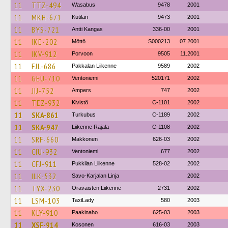
11
TTZ-494
Wasabus
9478
2001
11
MKH-671
Kutilan
9473
2001
11
BYS-721
Antti Kangas
336-00
2001
11
IKE-202
Möttö
S000213
07.2001
11
IKV-912
Porvoon
9505
11.2001
11
FJL-686
Pakkalan Liikenne
9589
2002
11
GEU-710
Ventoniemi
520171
2002
11
JIJ-752
Ampers
747
2002
11
TEZ-932
Kivistö
C-1101
2002
11
SKA-861
Turkubus
C-1189
2002
11
SKA-947
Liikenne Rajala
C-1108
2002
11
SRF-660
Makkonen
626-03
2002
11
CIU-932
Ventoniemi
677
2002
11
CFJ-911
Pukkilan Liikenne
528-02
2002
11
ILK-532
Savo-Karjalan Linja
2002
11
TYX-230
Oravaisten Liikenne
2731
2002
11
LSM-103
TaxiLady
580
2003
11
KLY-910
Paakinaho
625-03
2003
11
XSF-914
Kosonen
616-03
2003