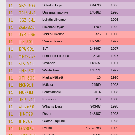
11
GBY-303
Sukulan Linja
804-96
1996
11
OGP-421
Uusimaa, прочие
148462
1996
11
KGZ-841
Leiniön Liikenne
1996
11
ZGC-826
Liikenne Rajala
1709
1996
11
UYB-696
Vekka Liikenne
326
01.1996
11
IFZ-801
Vaasan Paika
857-97
1997
11
KPA-991
SLT
148667
1997
11
MNY-237
Lehtosen Liikenne
8131
1997
11
BIA-543
Vesanen
148637
1997
11
KNZ-601
Westerlines
148771
1997
11
OTI-609
Matka Mäkelä
18
1998
11
RKI-911
Mäkela
24560
1998
11
FIU-703
Lamminmäki
2014
1998
11
URP-211
Korsisaari
119
1998
11
ÅLB 660
Williams Buss
903-97
1998
11
HIJ-798
Revon
148807
1998
11
HIJ-702
Oskar Haglund
1998
11
CCV-822
Paunu
2176 / 288
1999