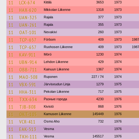
11
LCX-674
Kittilä
3653
1973
11
HAX-620
Mikkolan Liikenne
1318
1973
11
UAN-325
Rajala
377
1973
11
UAN-261
Rajala
355
1973
11
OAT-101
Nevakivi
260
1973
11
TCP-657
Förbom
409
1973
198
11
TCP-657
Ruohosen Liikenne
409
1973
198
11
KAV-911
Mörö
1230
1974
11
UBN-914
Lehdon Liikenne
429
1974
11
OBB-711
Kainuun Liikenne
1367
1974
11
MAO-508
Ruponen
227 / 74
1974
11
VBX-591
Järviseudun Linja
1279
1975
11
HHA-311
Pekolan Liikenne
717
1975
11
TXX-634
Разные города
4230
1976
11
TJB-808
Kivistö
868
1976
11
OKT-105
Kamusen Liikenne
145449
1976
11
VCR-411
Osmo Aho
732
1976
11
EAK-513
Vesma
1976
11
TKH-111
Vesma
145517
1976