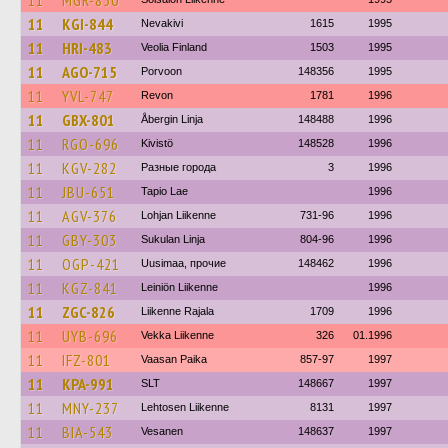
11
MGR-850
11
KGI-844
Nevakivi
1615
1995
11
HRI-483
Veolia Finland
1503
1995
11
AGO-715
Porvoon
148356
1995
11
YVL-747
Revon
1781
1996
11
GBX-801
Åbergin Linja
148488
1996
11
RGO-696
Kivistö
148528
1996
11
KGV-282
Разные города
3
1996
11
JBU-651
Tapio Lae
1996
11
AGV-376
Lohjan Liikenne
731-96
1996
11
GBY-303
Sukulan Linja
804-96
1996
11
OGP-421
Uusimaa, прочие
148462
1996
11
KGZ-841
Leiniön Liikenne
1996
11
ZGC-826
Liikenne Rajala
1709
1996
11
UYB-696
Vekka Liikenne
326
01.1996
11
IFZ-801
Vaasan Paika
857-97
1997
11
KPA-991
SLT
148667
1997
11
MNY-237
Lehtosen Liikenne
8131
1997
11
BIA-543
Vesanen
148637
1997