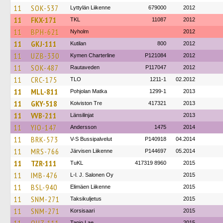
11
SOK-537
Lyttylän Liikenne
679000
2012
11
FKX-171
TKL
11087
2012
11
BPH-621
Nyholm
2012
11
GKJ-111
Kutilan
800
2012
11
UZB-330
Kymen Charterline
P121084
2012
11
SOK-487
Rautaveden
P117047
2012
11
CRC-175
TLO
1211-1
02.2012
11
MLL-811
Pohjolan Matka
1299-1
2013
11
GKY-518
Koiviston Tre
417321
2013
11
VVB-211
Länsilinjat
2013
11
YIO-147
Andersson
1475
2014
11
BRK-573
V-S Bussipalvelut
P140918
04.2014
11
MRS-766
Järvisen Liikenne
P144697
05.2014
11
TZR-111
TuKL
417319 8960
2015
11
IMB-476
L-l. J. Salonen Oy
2015
11
BSL-940
Elimäen Liikenne
2015
11
SNM-271
Taksikuljetus
2015
11
SNM-271
Korsisaari
2015
Tapio Lae
2015