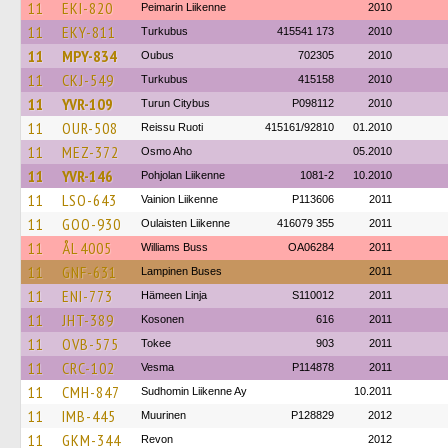
11
EKI-820
Peimarin Liikenne
2010
11
EKY-811
Turkubus
415541 173
2010
11
MPY-834
Oubus
702305
2010
11
CKJ-549
Turkubus
415158
2010
11
YVR-109
Turun Citybus
P098112
2010
11
OUR-508
Reissu Ruoti
415161/92810
01.2010
11
MEZ-372
Osmo Aho
05.2010
11
YVR-146
Pohjolan Liikenne
1081-2
10.2010
11
LSO-643
Vainion Liikenne
P113606
2011
11
GOO-930
Oulaisten Liikenne
416079 355
2011
11
ÅL 4005
Williams Buss
OA06284
2011
11
GNF-631
Lampinen Buses
2011
11
ENI-773
Hämeen Linja
S110012
2011
11
JHT-389
Kosonen
616
2011
11
OVB-575
Tokee
903
2011
11
CRC-102
Vesma
P114878
2011
11
CMH-847
Sudhomin Liikenne Ay
10.2011
11
IMB-445
Muurinen
P128829
2012
11
GKM-344
Revon
2012