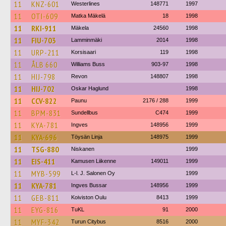
11
KNZ-601
Westerlines
148771
1997
11
OTI-609
Matka Mäkelä
18
1998
11
RKI-911
Mäkela
24560
1998
11
FIU-703
Lamminmäki
2014
1998
11
URP-211
Korsisaari
119
1998
11
ÅLB 660
Williams Buss
903-97
1998
11
HIJ-798
Revon
148807
1998
11
HIJ-702
Oskar Haglund
1998
11
CCV-822
Paunu
2176 / 288
1999
11
BPM-831
Sundellbus
C474
1999
11
KYA-781
Ingves
148956
1999
11
KYA-696
Töysän Linja
148975
1999
11
TSG-880
Niskanen
1999
11
EIS-411
Kamusen Liikenne
149011
1999
11
MYB-599
L-l. J. Salonen Oy
1999
11
KYA-781
Ingves Bussar
148956
1999
11
GEB-811
Koiviston Oulu
8413
1999
11
EYG-816
TuKL
91
2000
11
MYF-342
Turun Citybus
8516
2000