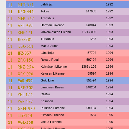
11
MFT-571
Lähilinjat
1992
11
UFO-444
Tokee
147933
1992
11
MFP-257
Transbus
1992
11
AEI-939
Härmän Liikenne
148044
1993
11
RFR-171
Valkeakosken Liikenn
1174 / 069
1993
11
JEZ-881
Turkubus
1237
1993
11
KGC-311
Matka-Autot
1993
11
IFZ-837
Länsilinjat
57794
1994
11
ZFX-150
Reissu Ruoti
597-94
1994
11
RKZ-254
Kylmäsen Liikenne
1365 / 109
1994
11
XFX-926
Ketosen Liikenne
59594
1994
11
YAR-439
Gold Line
551-94
1994
11
NBF-302
Lampinen Buses
148264
1994
11
YEJ-174
OlliBus
1994
11
YAR-177
Kosonen
1994
11
GBM-920
Pukkilan Liikenne
580-94
1994
11
LLY-154
Elimäen Liikenne
1534
1995
11
VGL-358
Vekka Liikenne
1995
Soisalon Liikenne
1995