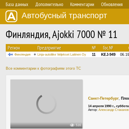
База данных
Дополнительно
Комментарии
Обновления
Автобусный транспорт
Финляндия, Ajokki 7000 № 11
Регион
Предприятие
№
Гос.№
11
KEJ-949
06.1
Финляндия
Linja-autoliike Veljekset Laitinen Oy
Все комментарии к фотографиям этого ТС
Санкт-Петербург
,
Пло
14 апреля 1990 г., суббота
Автор:
Александр Стаканов
516