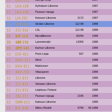
11
UXS-111
11
LKA-188
Kylmäsen Liikenne
1987
11
LKA-188
Разные города
1987
11
LJV-292
Ketosen Liikenne
2172
1987
11
ZCJ-316
Sirolan Liikenne
112-88
1988
11
ZCJ-316
LSL
112-88
1988
11
KIP-210
Mynäliikenne
30294
1988
11
GBE-231
Lamminmäki
13355
1988
11
OPO-343
Karhun Liikenne
1988
11
EJO-411
Porin Linjat
507
1988
11
OOO-311
Mörö
1988
11
KKH-811
Makkonen
1988
11
XKV-210
Viitasaaren
1988
11
ZCJ-855
Liikenne
1988
11
ZCJ-855
Vantaan Liikenne
1988
11
ZCJ-855
Linjebuss Finland
1988
11
ZBJ-311
Разные города
2195
1988
11
ORM-611
Kainuun Liikenne
1988
11
BJE-849
Mikko Rindell
6799
09.1988