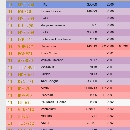
11
MYF-604
HKL
306-00
2000
11
IOI-428
Ingves Bussar
149223
2000
11
MYF-604
HelB
2000
11
UUJ-290
Pohjolan Liikenne
161
2000
11
MYF-604
HelB
306-00
2000
11
LYB-351
Helsingin Turistibussi
2396
2000
11
VUF-727
Koivuranta
149013
02.2000
03.201
11
FCA-971
Toimi Vento
2001
11
AEZ-850
Vainion Liikenne
9377
2001
11
TTZ-494
Wasabus
9478
2001
11
MKH-671
Kutilan
9473
2001
11
BYS-721
Antti Kangas
336-00
2001
11
IKE-202
Möttö
S000213
07.2001
11
IKV-912
Porvoon
9505
11.2001
11
FJL-686
Pakkalan Liikenne
9589
2002
11
GEU-710
Ventoniemi
520171
2002
11
JIJ-752
Ampers
747
2002
11
TEZ-932
Kivistö
C-1101
2002
Turkubus
C-1189
2002