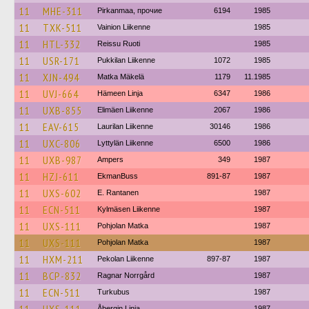
11
MHE-311
Pirkanmaa, прочие
6194
1985
11
TXK-511
Vainion Liikenne
1985
11
HTL-332
Reissu Ruoti
1985
11
USR-171
Pukkilan Liikenne
1072
1985
11
XJN-494
Matka Mäkelä
1179
11.1985
11
UVJ-664
Hämeen Linja
6347
1986
11
UXB-855
Elimäen Liikenne
2067
1986
11
EAV-615
Laurilan Liikenne
30146
1986
11
UXC-806
Lyttylän Liikenne
6500
1986
11
UXB-987
Ampers
349
1987
11
HZJ-611
EkmanBuss
891-87
1987
11
UXS-602
E. Rantanen
1987
11
ECN-511
Kylmäsen Liikenne
1987
11
UXS-111
Pohjolan Matka
1987
11
UXS-111
Pohjolan Matka
1987
11
HXM-211
Pekolan Liikenne
897-87
1987
11
BCP-832
Ragnar Norrgård
1987
11
ECN-511
Turkubus
1987
Åbergin Linja
1987