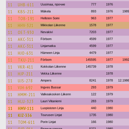
11
UHB-611
Uusimaa, прочие
777
1976
11
KBS-211
Mäkela
893
1976
198
11
TOB-191
Hellsten Soini
963
1977
11
HHV-321
Mikkolan Liikenne
1578
1977
11
OET-930
Nevakivi
7203
1977
11
AKC-311
Förbom
4599
1977
11
AKC-311
Linjamatka
4599
1977
11
HJO-631
Hämeen Linja
4479
1977
11
TKU-211
Förbom
145595
1977
199
11
VKR-411
Kokkolan Liikenne
145739
1978
11
HJP-211
Vekka Liikenne
1978
11
UJS-278
Ampers
8241
1978
12.198
11
VJH-692
Ingves Bussar
293
1979
11
HMM-211
Valkeakosken Liikenn
122
1979
11
HLU-323
Lauri Viitaniemi
283
1979
11
HMV-111
Luopioisten Linja
440
1980
11
KIZ-336
Tourusen Linjat
1735
1980
11
TOM-611
Porin Linjat
166
1980
Разные города
5271
1980