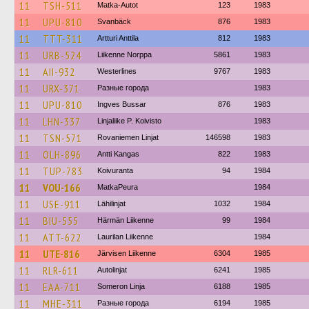
11
TSH-511
Matka-Autot
123
1983
11
UPU-810
Svanbäck
876
1983
11
TTT-311
Artturi Anttila
812
1983
11
URB-524
Liikenne Norppa
5861
1983
11
AII-932
Westerlines
9767
1983
11
URX-371
Разные города
1983
11
UPU-810
Ingves Bussar
876
1983
11
LHN-337
Linjaliike P. Koivisto
1983
11
TSN-571
Rovaniemen Linjat
146598
1983
11
OLH-896
Antti Kangas
822
1983
11
TUP-783
Koivuranta
94
1984
11
VOU-166
MatkaPeura
1984
11
USE-911
Lähilinjat
1032
1984
11
BIU-555
Härmän Liikenne
99
1984
11
ATT-622
Laurilan Liikenne
1984
11
UTE-816
Järvisen Liikenne
6304
1985
11
RLR-611
Autolinjat
6241
1985
11
EAA-711
Someron Linja
6188
1985
11
MHE-311
Разные города
6194
1985