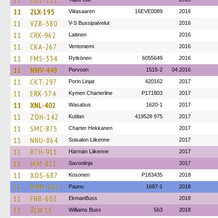
11
OUZ-111
11
ZLX-195
Viitasaaren
16EVE0089
2016
11
VZB-580
V-S Bussipalvelut
2016
11
CRX-962
Laitinen
2016
11
CKA-267
Ventoniemi
2016
11
FMS-334
Rytkönen
6055649
2016
11
NMV-449
Porvoon
1515-2
04.2016
11
CKT-297
Porin Linjat
420162
2017
11
ERX-574
Kymen Charterline
P171803
2017
11
XNL-402
Wasabus
1620-1
2017
11
ZOH-142
Kutilan
419528 975
2017
11
SMC-875
Charter Hekkanen
2017
11
NNU-864
Soisalon Liikenne
2017
11
RTH-911
Härmän Liikenne
2017
11
JKM-811
Savonlinja
2017
11
XOS-687
Kosonen
P183435
2018
11
MNM-611
Paunu
1687-1
2018
11
FNB-602
EkmanBuss
2018
11
ÅLW 11
Williams Buss
563
2018