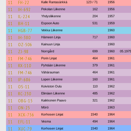
11
FH-22
Kalle Rantasärkkä
123 / 71
1956
11
IH-692
Pekolan Liikenne
162
1956
11
IL-224
Yhdysliikenne
204
1957
11
BH-11
Espoon Auto
531
1959
11
HGB-77
Vekka Liikenne
1960
11
IH-380
Hämeen Linja
717
1960
11
OZ-506
Kainuun Linja
1960
11
ZJ-98
Norrgård
699
1960
05.197
11
FM-746
Porin Linjat
464
1961
11
RX-110
Pyhtään Liikenne
379
1961
11
FM-746
Vähärauman
464
1961
11
IP-686
Lopen Liikenne
160
1961
11
OS-11
Koiviston Oulu
110
1962
11
RC-230
Elimäen Liikenne
485
1962
11
OBG-15
Kaikkonen Paavo
321
1962
11
ON-25
Mörö
1963
11
XCK-756
Korhosen Linjat
1540
1964
11
EFL-11
Vesma
494
1964
11
XUC-79
Korhosen Linjat
1540
1964