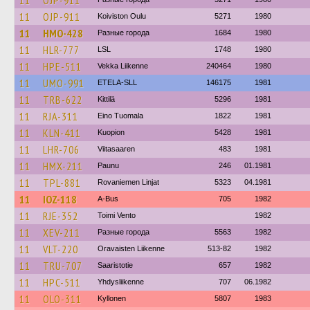
11
OJP-911
11
OJP-911
Koiviston Oulu
5271
1980
11
HMO-428
Разные города
1684
1980
11
HLR-777
LSL
1748
1980
11
HPE-511
Vekka Liikenne
240464
1980
11
UMO-991
ETELA-SLL
146175
1981
11
TRB-622
Kittilä
5296
1981
11
RJA-311
Eino Tuomala
1822
1981
11
KLN-411
Kuopion
5428
1981
11
LHR-706
Viitasaaren
483
1981
11
HMX-211
Paunu
246
01.1981
11
TPL-881
Rovaniemen Linjat
5323
04.1981
11
IOZ-118
A-Bus
705
1982
11
RJE-352
Toimi Vento
1982
11
XEV-211
Разные города
5563
1982
11
VLT-220
Oravaisten Liikenne
513-82
1982
11
TRU-707
Saaristotie
657
1982
11
HPC-511
Yhdysliikenne
707
06.1982
11
OLO-311
Kyllonen
5807
1983