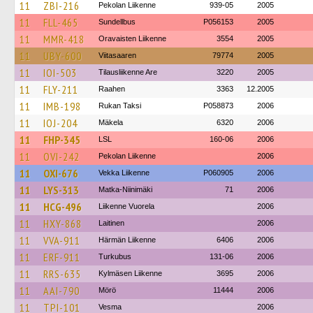
11
ZBI-216
Pekolan Liikenne
939-05
2005
11
FLL-465
Sundellbus
P056153
2005
11
MMR-418
Oravaisten Liikenne
3554
2005
11
UBY-600
Viitasaaren
79774
2005
11
IOI-503
Tilausliikenne Are
3220
2005
11
FLY-211
Raahen
3363
12.2005
11
IMB-198
Rukan Taksi
P058873
2006
11
IOJ-204
Mäkela
6320
2006
11
FHP-345
LSL
160-06
2006
11
OVI-242
Pekolan Liikenne
2006
11
OXI-676
Vekka Liikenne
P060905
2006
11
LYS-313
Matka-Niinimäki
71
2006
11
HCG-496
Liikenne Vuorela
2006
11
HXY-868
Laitinen
2006
11
VVA-911
Härmän Liikenne
6406
2006
11
ERF-911
Turkubus
131-06
2006
11
RRS-635
Kylmäsen Liikenne
3695
2006
11
AAI-790
Mörö
11444
2006
11
TPI-101
Vesma
2006