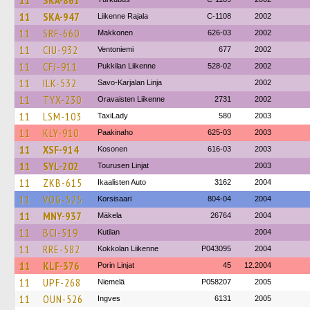
11
SKA-861
11
SKA-947
Liikenne Rajala
C-1108
2002
11
SRF-660
Makkonen
626-03
2002
11
CIU-932
Ventoniemi
677
2002
11
CFJ-911
Pukkilan Liikenne
528-02
2002
11
ILK-532
Savo-Karjalan Linja
2002
11
TYX-230
Oravaisten Liikenne
2731
2002
11
LSM-103
TaxiLady
580
2003
11
KLY-910
Paakinaho
625-03
2003
11
XSF-914
Kosonen
616-03
2003
11
SYL-202
Tourusen Linjat
2003
11
ZKB-615
Ikaalisten Auto
3162
2004
11
VOG-525
Korsisaari
804-04
2004
11
MNY-937
Mäkela
26764
2004
11
BCI-519
Kutilan
2004
11
RRE-582
Kokkolan Liikenne
P043095
2004
11
KLF-376
Porin Linjat
45
12.2004
11
UPF-268
Niemelä
P058207
2005
11
OUN-526
Ingves
6131
2005