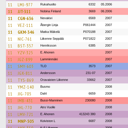
11
LMJ-977
Rukahuolto
6332
05.2006
11
JJT-311
Nobina Finland
3669
06.2006
11
CGN-636
Nevakivi
6569
2007
11
VEZ-111
Åbergin Linja
P061444
2007
11
GKM-346
Matka Mäkelä
P070188
2007
11
NIC-761
Liikenne Seppälä
P071822
2007
11
BST-357
Henriksson
6385
2007
11
YZV-325
E. Ahonen
2007
11
JGZ-899
Lamminmäki
2007
11
SMY-603
TLO
3573
2007
11
JGX-811
Andersson
231-07
2007
11
TYS-869
Oravaisten Liikenne
33662
2007
11
YMZ-140
Busmo
2008
11
JIG-705
Dahl
6659
2008
11
IMB-431
Bussi-Manninen
230080
2008
11
JHL-770
Atro Vuolle
2008
11
LMV-721
E. Ahonen
413243 380
2008
11
MNP-505
Koiviston L
6687
2008
K-S Liikenne
2008