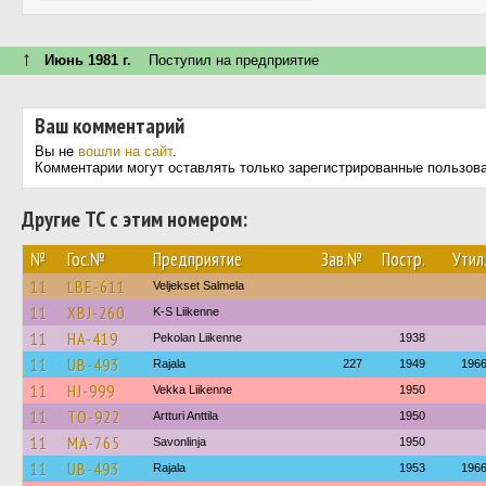
↑
Июнь 1981 г.
Поступил на предприятие
Ваш комментарий
Вы не
вошли на сайт
.
Комментарии могут оставлять только зарегистрированные пользов
Другие ТС с этим номером:
№
Гос.№
Предприятие
Зав.№
Постр.
Утил
11
LBE-611
Veljekset Salmela
11
XBJ-260
K-S Liikenne
11
HA-419
Pekolan Liikenne
1938
11
UB-493
Rajala
227
1949
196
11
HJ-999
Vekka Liikenne
1950
11
TO-922
Artturi Anttila
1950
11
MA-765
Savonlinja
1950
11
UB-493
Rajala
1953
196