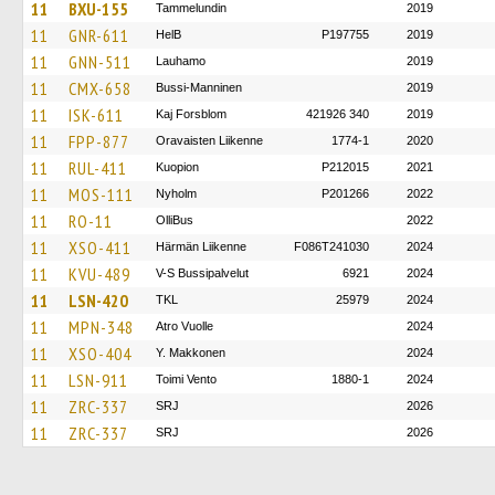
11
BXU-155
Tammelundin
2019
11
GNR-611
HelB
P197755
2019
11
GNN-511
Lauhamo
2019
11
CMX-658
Bussi-Manninen
2019
11
ISK-611
Kaj Forsblom
421926 340
2019
11
FPP-877
Oravaisten Liikenne
1774-1
2020
11
RUL-411
Kuopion
P212015
2021
11
MOS-111
Nyholm
P201266
2022
11
RO-11
OlliBus
2022
11
XSO-411
Härmän Liikenne
F086T241030
2024
11
KVU-489
V-S Bussipalvelut
6921
2024
11
LSN-420
TKL
25979
2024
11
MPN-348
Atro Vuolle
2024
11
XSO-404
Y. Makkonen
2024
11
LSN-911
Toimi Vento
1880-1
2024
11
ZRC-337
SRJ
2026
11
ZRC-337
SRJ
2026