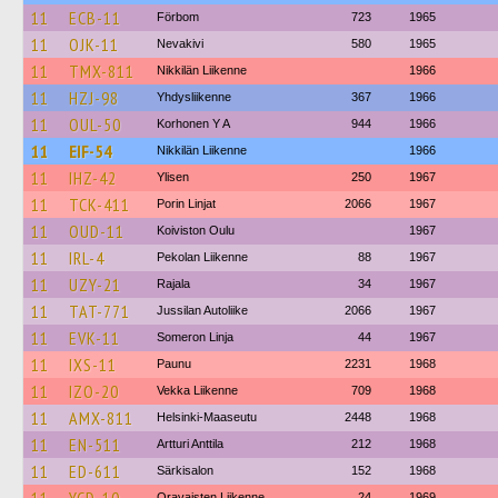
11
ECB-11
Förbom
723
1965
11
OJK-11
Nevakivi
580
1965
11
TMX-811
Nikkilän Liikenne
1966
11
HZJ-98
Yhdysliikenne
367
1966
11
OUL-50
Korhonen Y A
944
1966
11
EIF-54
Nikkilän Liikenne
1966
11
IHZ-42
Ylisen
250
1967
11
TCK-411
Porin Linjat
2066
1967
11
OUD-11
Koiviston Oulu
1967
11
IRL-4
Pekolan Liikenne
88
1967
11
UZY-21
Rajala
34
1967
11
TAT-771
Jussilan Autoliike
2066
1967
11
EVK-11
Someron Linja
44
1967
11
IXS-11
Paunu
2231
1968
11
IZO-20
Vekka Liikenne
709
1968
11
AMX-811
Helsinki-Maaseutu
2448
1968
11
EN-511
Artturi Anttila
212
1968
11
ED-611
Särkisalon
152
1968
Oravaisten Liikenne
24
1969