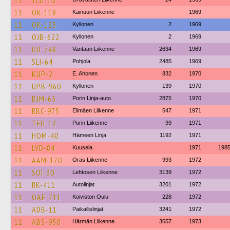
11
YCD-10
11
OK-118
Kainuun Liikenne
1969
11
OK-125
Kyllonen
2
1969
11
OJB-622
Kyllonen
2
1969
11
UD-748
Vantaan Liikenne
2634
1969
11
SLI-64
Pohjola
2485
1969
11
KUP-2
E. Ahonen
832
1970
11
UPB-960
Kyllonen
139
1970
11
BJM-65
Porin Linja-auto
2875
1970
11
RBC-975
Elimäen Liikenne
547
1971
11
TFU-12
Porin Liikenne
99
1971
11
HOM-40
Hämeen Linja
1192
1971
11
LVD-84
Kuusela
1971
198
11
AAM-170
Oras Liikenne
993
1972
11
SOI-30
Lehtosen Liikenne
3139
1972
11
RK-411
Autolinjat
3201
1972
11
OAE-711
Koiviston Oulu
228
1972
11
ADB-11
Paikallislinjat
3241
1972
11
ABS-950
Härmän Liikenne
3657
1973