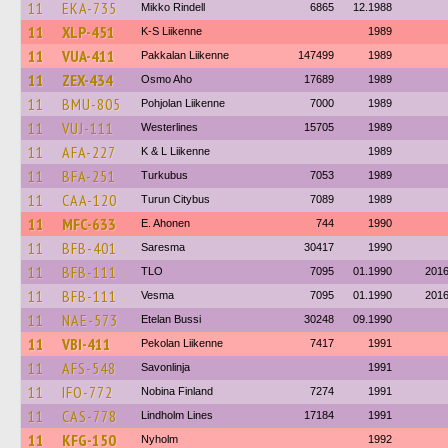
11
EKA-735
Mikko Rindell
6865
12.1988
11
XLP-451
K-S Liikenne
1989
11
VUA-411
Pakkalan Liikenne
147499
1989
11
ZEX-434
Osmo Aho
17689
1989
11
BMU-805
Pohjolan Liikenne
7000
1989
11
VUJ-111
Westerlines
15705
1989
11
AFA-227
K & L Liikenne
1989
11
BFA-251
Turkubus
7053
1989
11
CAA-120
Turun Citybus
7089
1989
11
MFC-633
E. Ahonen
744
1990
11
BFB-401
Saresma
30417
1990
11
BFB-111
TLO
7095
01.1990
201
11
BFB-111
Vesma
7095
01.1990
201
11
NAE-573
Etelan Bussi
30248
09.1990
11
VBI-411
Pekolan Liikenne
7417
1991
11
AFS-548
Savonlinja
1991
11
IFO-772
Nobina Finland
7274
1991
11
CAS-778
Lindholm Lines
17184
1991
11
KFG-150
Nyholm
1992