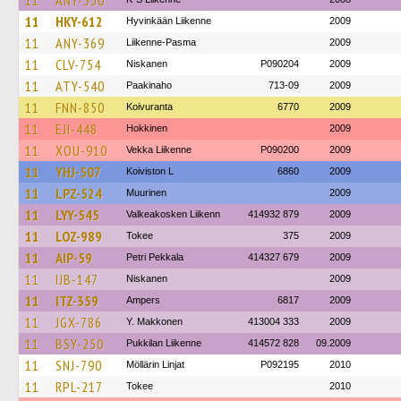
11
ANY-350
11
HKY-612
Hyvinkään Liikenne
2009
11
ANY-369
Liikenne-Pasma
2009
11
CLV-754
Niskanen
P090204
2009
11
ATY-540
Paakinaho
713-09
2009
11
FNN-850
Koivuranta
6770
2009
11
EJI-448
Hokkinen
2009
11
XOU-910
Vekka Liikenne
P090200
2009
11
YHJ-507
Koiviston L
6860
2009
11
LPZ-524
Muurinen
2009
11
LYY-545
Valkeakosken Liikenn
414932 879
2009
11
LOZ-989
Tokee
375
2009
11
AIP-59
Petri Pekkala
414327 679
2009
11
IJB-147
Niskanen
2009
11
ITZ-359
Ampers
6817
2009
11
JGX-786
Y. Makkonen
413004 333
2009
11
BSY-250
Pukkilan Liikenne
414572 828
09.2009
11
SNJ-790
Möllärin Linjat
P092195
2010
11
RPL-217
Tokee
2010