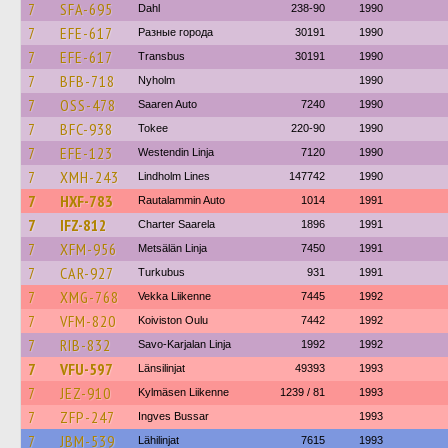
7
SFA-695
Dahl
238-90
1990
7
EFE-617
Разные города
30191
1990
7
EFE-617
Transbus
30191
1990
7
BFB-718
Nyholm
1990
7
OSS-478
Saaren Auto
7240
1990
7
BFC-938
Tokee
220-90
1990
7
EFE-123
Westendin Linja
7120
1990
7
XMH-243
Lindholm Lines
147742
1990
7
HXF-783
Rautalammin Auto
1014
1991
7
IFZ-812
Charter Saarela
1896
1991
7
XFM-956
Metsälän Linja
7450
1991
7
CAR-927
Turkubus
931
1991
7
XMG-768
Vekka Liikenne
7445
1992
7
VFM-820
Koiviston Oulu
7442
1992
7
RIB-832
Savo-Karjalan Linja
1992
1992
7
VFU-597
Länsilinjat
49393
1993
7
JEZ-910
Kylmäsen Liikenne
1239 / 81
1993
7
ZFP-247
Ingves Bussar
1993
7
JBM-539
Lähilinjat
7615
1993