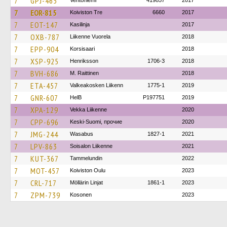
7
GPJ-465
Ventoniemi
419857
2017
7
EOR-815
Koiviston Tre
6660
2017
7
EOT-147
Kasilinja
2017
7
OXB-787
Liikenne Vuorela
2018
7
EPP-904
Korsisaari
2018
7
XSP-925
Henriksson
1706-3
2018
7
BVH-686
M. Raittinen
2018
7
ETA-457
Valkeakosken Liikenn
1775-1
2019
7
GNR-607
HelB
P197751
2019
7
XPA-129
Vekka Liikenne
2020
7
CPP-696
Keski-Suomi, прочие
2020
7
JMG-244
Wasabus
1827-1
2021
7
LPV-863
Soisalon Liikenne
2021
7
KUT-367
Tammelundin
2022
7
MOT-457
Koiviston Oulu
2023
7
CRL-717
Möllärin Linjat
1861-1
2023
7
ZPM-739
Kosonen
2023