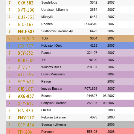
7
CKV-383
Sundellbus
3642
2007
7
XVT-100
Uuraisten Liikenne
3634
2007
7
UUZ-835
Mäntylä
6454
2007
7
GIO-167
Raahen
P064510
2007
7
FMU-385
Sudhomin Liikenne Ay
6423
2007
7
CJM-900
TLO
3864
2007
7
JGX-777
Koiviston Oulu
4123
2007
7
XEY-552
Paunu
324-07
2007
7
BSB-207
TKL
70120
2007
7
ÅLV 77
Williams Buss
291-07
2007
7
ATI-555
Bussi-Manninen
2007
7
VPY-682
Revon
2007
7
GJE-167
Ingves Bussar
P071628
2007
7
AXG-857
Busmo
244827
06.2007
7
XEY-617
Pohjolan Liikenne
265-07
09.2007
7
FJA-420
OlliBus
2008
7
FMV-177
Pekolan Liikenne
4073
2008
7
CGY-454
Suorsan Liikenne
2008
7
FIY-206
Porvoon
555-08
2008