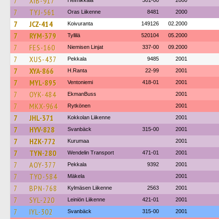
7
XIB-917
Helmikkala
301-00
2000
7
TYJ-561
Oras Liikenne
8481
2000
7
JCZ-414
Koivuranta
149126
02.2000
7
RYM-379
Tyllilä
520104
05.2000
7
FES-160
Niemisen Linjat
337-00
09.2000
7
XUS-437
Pekkala
9485
2001
7
XYA-866
H.Ranta
22-99
2001
7
MYL-895
Ventoniemi
418-01
2001
7
OYK-484
EkmanBuss
2001
7
MKX-964
Rytkönen
2001
7
JHL-371
Kokkolan Liikenne
2001
7
HYV-828
Svanbäck
315-00
2001
7
HZK-772
Kurumaa
2001
7
TYN-280
Wendelin Transport
471-01
2001
7
AOY-377
Pekkala
9392
2001
7
TYO-584
Mäkela
2001
7
BPN-768
Kylmäsen Liikenne
2563
2001
7
SYL-220
Leiniön Liikenne
421-01
2001
7
IYL-302
Svanbäck
315-00
2001