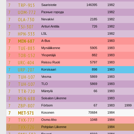
7
TRP-915
Saaristotie
146395
1982
7
UOM-772
Разные города
1982
7
OLA-730
Nevakivi
2185
1982
7
TSJ-307
Artturi Anttila
726
1982
7
HPN-333
LSL
1982
7
MEN-687
A-Bus
1983
7
TUE-883
Mynäliikenne
5905
1983
7
TOB-152
Ykspetäjä
882
1983
7
URC-404
Reissu Ruoti
5797
1983
7
URP-207
Korsisaari
898
1983
7
TUH-107
Vesma
5869
1983
7
TUH-107
TLO
5869
1983
7
TTR-720
Mäntylä
66
1983
7
MEN-688
Soisalon Liikenne
1983
7
ZBP-807
Förbom
67
1983
1999
7
MET-571
Kosonen
70684
1984
7
TVX-777
Osmo Aho
1048
1984
7
TVX-726
Pohjolan Liikenne
1984