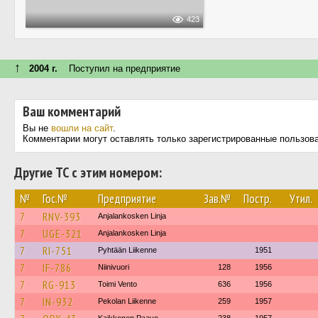
423
↑
2004 г.
Поступил на предприятие
Ваш комментарий
Вы не
вошли на сайт
.
Комментарии могут оставлять только зарегистрированные пользов
Другие ТС с этим номером:
№
Гос.№
Предприятие
Зав.№
Постр.
Утил.
7
RNV-393
Anjalankosken Linja
7
UGE-321
Anjalankosken Linja
7
RI-751
Pyhtään Liikenne
1951
7
IF-786
Niinivuori
128
1956
7
RG-913
Toimi Vento
636
1956
7
IN-932
Pekolan Liikenne
259
1957