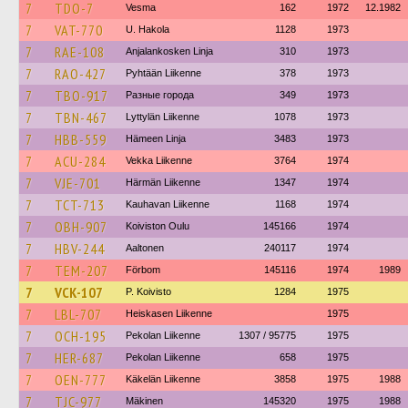
7
TDO-7
Vesma
162
1972
12.1982
7
VAT-770
U. Hakola
1128
1973
7
RAE-108
Anjalankosken Linja
310
1973
7
RAO-427
Pyhtään Liikenne
378
1973
7
TBO-917
Разные города
349
1973
7
TBN-467
Lyttylän Liikenne
1078
1973
7
HBB-559
Hämeen Linja
3483
1973
7
ACU-284
Vekka Liikenne
3764
1974
7
VJE-701
Härmän Liikenne
1347
1974
7
TCT-713
Kauhavan Liikenne
1168
1974
7
OBH-907
Koiviston Oulu
145166
1974
7
HBV-244
Aaltonen
240117
1974
7
TEM-207
Förbom
145116
1974
1989
7
VCK-107
P. Koivisto
1284
1975
7
LBL-707
Heiskasen Liikenne
1975
7
OCH-195
Pekolan Liikenne
1307 / 95775
1975
7
HER-687
Pekolan Liikenne
658
1975
7
OEN-777
Käkelän Liikenne
3858
1975
1988
7
TJC-977
Mäkinen
145320
1975
1988