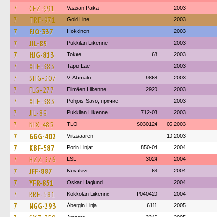
7
CFZ-991
Vaasan Paika
2003
7
TRF-971
Gold Line
2003
7
FJO-337
Hokkinen
2003
7
JIL-89
Pukkilan Liikenne
2003
7
HJG-813
Tokee
68
2003
7
XLF-383
Tapio Lae
2003
7
SHG-307
V. Alamäki
9868
2003
7
FLG-277
Elimäen Liikenne
2920
2003
7
XLF-383
Pohjois-Savo, прочие
2003
7
JIL-89
Pukkilan Liikenne
712-03
2003
7
NIX-485
TLO
S030124
05.2003
7
GGG-402
Viitasaaren
10.2003
7
KBF-587
Porin Linjat
850-04
2004
7
HZZ-376
LSL
3024
2004
7
JFF-887
Nevakivi
63
2004
7
YFR-851
Oskar Haglund
2004
7
RRE-581
Kokkolan Liikenne
P040420
2004
7
NGG-293
Åbergin Linja
6111
2005