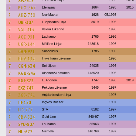
7
XFZ-313
Tourusen Linjat
1995
2014
7
BGO-867
Eteläpää
1664
1995
2015
7
AKZ-730
Net-Matkat
1628
05.1995
7
UBI-307
Luopioisten Linja
8019
1996
7
VGL-413
Vekka Liikenne
1996
7
ACZ-951
Lauhamo
1765
1996
7
UGR-144
Möllärin Linjat
148618
1996
7
CHN-921
Sundellbus
1785
1996
7
HGV-132
Hyvinkään Liikenne
1996
7
CGN-634
Seinäjoen
24035
1996
7
KGU-543
Alhonen&Lastunen
148520
1996
7
RGJ-822
E. Ahonen
1747
1996
2019
7
EXZ-747
Pekolan Liikenne
3445
1997
7
ZGS-771
Anjalankosken Linja
1997
7
IIJ-150
Ingves Bussar
1997
7
LIC-777
STA
8182
1997
7
GBV-824
Gold Line
840-97
1997
7
SYO-807
Lauhamo
85963
1997
7
HIJ-677
Niemelä
148769
1997