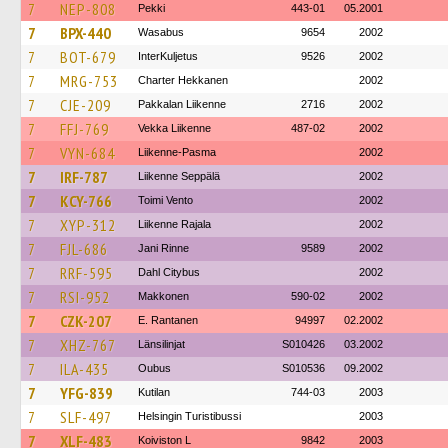
7
NEP-808
Pekki
443-01
05.2001
7
BPX-440
Wasabus
9654
2002
7
BOT-679
InterKuljetus
9526
2002
7
MRG-753
Charter Hekkanen
2002
7
CJE-209
Pakkalan Liikenne
2716
2002
7
FFJ-769
Vekka Liikenne
487-02
2002
7
VYN-684
Liikenne-Pasma
2002
7
IRF-787
Liikenne Seppälä
2002
7
KCY-766
Toimi Vento
2002
7
XYP-312
Liikenne Rajala
2002
7
FJL-686
Jani Rinne
9589
2002
7
RRF-595
Dahl Citybus
2002
7
RSI-952
Makkonen
590-02
2002
7
CZK-207
E. Rantanen
94997
02.2002
7
XHZ-767
Länsilinjat
S010426
03.2002
7
ILA-435
Oubus
S010536
09.2002
7
YFG-839
Kutilan
744-03
2003
7
SLF-497
Helsingin Turistibussi
2003
7
XLF-483
Koiviston L
9842
2003