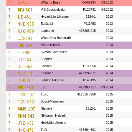
7
ÅLW 7
Williams Buss
OA07234
03.2012
7
BPA-302
V-S Bussipalvelut
P120731
04.2012
7
JJE-431
Hyvinkään Liikenne
1324-1
2013
7
NNE-983
Eteläpää
P111453
2013
7
XXC-999
Lauhamo
417266 915
2013
7
LLR-642
Wikströms Busstrafik
2013
7
EMJ-190
Mikko Rindell
2013
7
FLI-984
Kymen Charterline
2014
7
ILL-603
Kuopion
2014
7
IOT-468
Laitinen
P130556
2014
7
XVO-401
Kosonen
417224 877
2014
7
ZNR-206
Lehdon Liikenne
P146135
2014
7
EPU-555
LSL
417268 917
03.2014
7
TZR-107
TuKL
417315 8956
2015
7
TZL-670
Bussi-Manninen
2015
7
MMB-107
Niemelä
1312-1
2015
7
SNM-342
Nikkanen Helsinki
2015
7
UYZ-652
Heikkilän Liikenne
2015
7
NNC-472
TLO
418494 601
2015