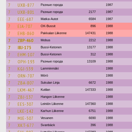
7
UXB-877
Разные города
1987
7
UXB-801
Разные города
2177
1987
7
EEE-687
Matka-Autot
6584
1987
7
EJA-707
OK-Bussit
896
1988
7
EHB-860
Pakkalan Liikenne
147431
1988
7
ZBP-460
Mobus
2212
1988
7
IBJ-175
Bussi-Ketonen
13177
1988
7
EHM-107
Bussi-Ketonen
312
1988
7
OPH-193
Разные города
13109
1988
7
KGJ-539
Lamminmäki
1988
7
ORN-707
Mörö
1988
7
ZBA-807
Sukulan Linja
6672
1988
7
LKM-467
Kutilan
147333
1988
7
ZBJ-137
Hangon Liikenne
1988
7
EES-307
Leiniön Liikenne
147360
1988
7
LKE-142
Karhun Liikenne
6751
1988
7
MJE-507
Vesanen
6690
1988
7
XKT-677
Svanbäck
396
1988