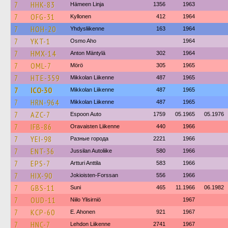
7
HHK-83
Hämeen Linja
1356
1963
7
OFG-31
Kyllonen
412
1964
7
HOH-20
Yhdysliikenne
163
1964
7
YKT-1
Osmo Aho
1964
7
HMX-14
Anton Mäntylä
302
1964
7
OML-7
Mörö
305
1965
7
HTE-359
Mikkolan Liikenne
487
1965
7
ICO-30
Mikkolan Liikenne
487
1965
7
HRN-964
Mikkolan Liikenne
487
1965
7
AZC-7
Espoon Auto
1759
05.1965
05.1976
7
IFB-86
Oravaisten Liikenne
440
1966
7
YEI-98
Разные города
2221
1966
7
ENT-36
Jussilan Autoliike
580
1966
7
EPS-7
Artturi Anttila
583
1966
7
HIX-90
Jokioisten-Forssan
556
1966
7
GBS-11
Suni
465
11.1966
06.1982
7
OUD-11
Niilo Ylisirniö
1967
7
KCP-60
E. Ahonen
921
1967
7
HNC-7
Lehdon Liikenne
2741
1967