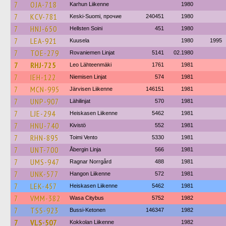
7
OJA-718
Karhun Liikenne
1980
7
KCV-781
Keski-Suomi, прочие
240451
1980
7
HNJ-650
Hellsten Soini
451
1980
7
LEA-921
Kuusela
1980
1995
7
TOE-279
Rovaniemen Linjat
5141
02.1980
7
RHJ-725
Leo Lähteenmäki
1761
1981
7
IEH-122
Niemisen Linjat
574
1981
7
MCN-995
Järvisen Liikenne
146151
1981
7
UNP-907
Lähilinjat
570
1981
7
LJE-294
Heiskasen Liikenne
5462
1981
7
HNU-740
Kivistö
552
1981
7
RHN-895
Toimi Vento
5330
1981
7
UNT-700
Åbergin Linja
566
1981
7
UMS-947
Ragnar Norrgård
488
1981
7
UNK-577
Hangon Liikenne
572
1981
7
LEK-457
Heiskasen Liikenne
5462
1981
7
VMM-382
Wasa Citybus
5752
1982
7
TSS-923
Bussi-Ketonen
146347
1982
7
VLS-507
Kokkolan Liikenne
1982