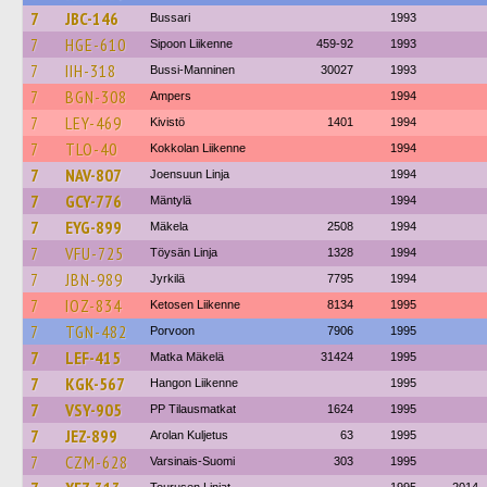
7
JBC-146
Bussari
1993
7
HGE-610
Sipoon Liikenne
459-92
1993
7
IIH-318
Bussi-Manninen
30027
1993
7
BGN-308
Ampers
1994
7
LEY-469
Kivistö
1401
1994
7
TLO-40
Kokkolan Liikenne
1994
7
NAV-807
Joensuun Linja
1994
7
GCY-776
Mäntylä
1994
7
EYG-899
Mäkela
2508
1994
7
VFU-725
Töysän Linja
1328
1994
7
JBN-989
Jyrkilä
7795
1994
7
IOZ-834
Ketosen Liikenne
8134
1995
7
TGN-482
Porvoon
7906
1995
7
LEF-415
Matka Mäkelä
31424
1995
7
KGK-567
Hangon Liikenne
1995
7
VSY-905
PP Tilausmatkat
1624
1995
7
JEZ-899
Arolan Kuljetus
63
1995
7
CZM-628
Varsinais-Suomi
303
1995