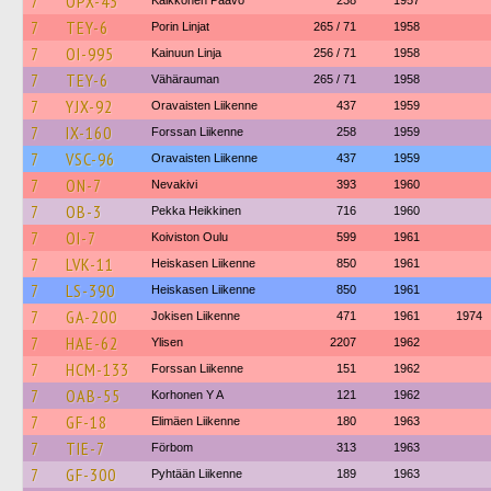
7
OPX-43
Kaikkonen Paavo
238
1957
7
TEY-6
Porin Linjat
265 / 71
1958
7
OI-995
Kainuun Linja
256 / 71
1958
7
TEY-6
Vähärauman
265 / 71
1958
7
YJX-92
Oravaisten Liikenne
437
1959
7
IX-160
Forssan Liikenne
258
1959
7
VSC-96
Oravaisten Liikenne
437
1959
7
ON-7
Nevakivi
393
1960
7
OB-3
Pekka Heikkinen
716
1960
7
OI-7
Koiviston Oulu
599
1961
7
LVK-11
Heiskasen Liikenne
850
1961
7
LS-390
Heiskasen Liikenne
850
1961
7
GA-200
Jokisen Liikenne
471
1961
1974
7
HAE-62
Ylisen
2207
1962
7
HCM-133
Forssan Liikenne
151
1962
7
OAB-55
Korhonen Y A
121
1962
7
GF-18
Elimäen Liikenne
180
1963
7
TIE-7
Förbom
313
1963
7
GF-300
Pyhtään Liikenne
189
1963