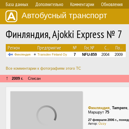
База данных
Дополнительно
Комментарии
Обновления
Автобусный транспорт
Финляндия, Ajokki Express № 7
Регион
Предприятие
№
Гос.№
С...
По...
7
NFU-859
2004
2009
Финляндия
Transdev Finland Oy
Все комментарии к фотографиям этого ТС
↑
2009 г.
Списан
Финляндия
,
Tampere
Маршрут
75
27 февраля 2006 г., поне
Автор:
Ozzy