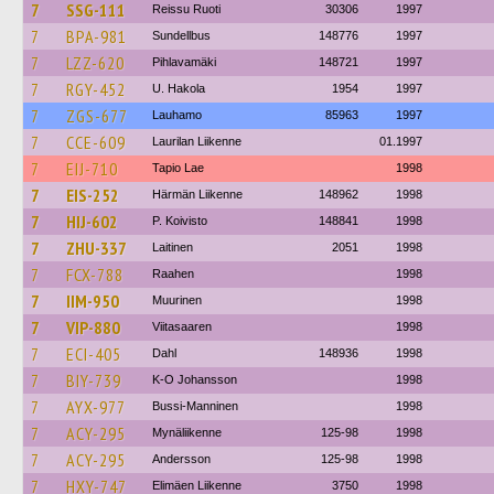
7
SSG-111
Reissu Ruoti
30306
1997
7
BPA-981
Sundellbus
148776
1997
7
LZZ-620
Pihlavamäki
148721
1997
7
RGY-452
U. Hakola
1954
1997
7
ZGS-677
Lauhamo
85963
1997
7
CCE-609
Laurilan Liikenne
01.1997
7
EIJ-710
Tapio Lae
1998
7
EIS-252
Härmän Liikenne
148962
1998
7
HIJ-602
P. Koivisto
148841
1998
7
ZHU-337
Laitinen
2051
1998
7
FCX-788
Raahen
1998
7
IIM-950
Muurinen
1998
7
VIP-880
Viitasaaren
1998
7
ECI-405
Dahl
148936
1998
7
BIY-739
K-O Johansson
1998
7
AYX-977
Bussi-Manninen
1998
7
ACY-295
Mynäliikenne
125-98
1998
7
ACY-295
Andersson
125-98
1998
7
HXY-747
Elimäen Liikenne
3750
1998