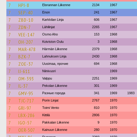
7
HPI-8
Elorannan Liikenne
2134
1967
7
SEP-40
Enon
241
1967
7
ZBD-10
Karkkilan Linja
606
1967
7
ZDN-7
Lähilinjat
2265
1967
7
VEE-147
Osmo Aho
153
1968
7
OH-207
Koiviston Oulu
3
1968
7
MAR-478
Härmän Liikenne
2379
1968
7
BZK-7
Lahnuksen Linja
2430
1968
7
ZOE-37
Uusimaa, прочие
694
1968
7
IJ-611
Niinivuori
1969
7
OM-393
Valppu
2251
1969
7
IL-37
Pekolan Liikenne
301
1969
7
GMV-95
Разные города
341
1969
1983
7
TJC-717
Porin Linjat
2767
1970
7
GRI-97
Toimi Vento
810
1970
7
LBX-286
Kittilä
2806
1970
7
IGO-57
Pakkalan Liikenne
9
1970
7
OER-507
Kainuun Liikenne
280
1970