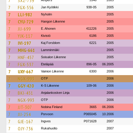
7
SXZ-759
Ampers
3346
2005
7
FGX-556
Jan Kyötikki
938-05
2005
7
LLI-982
Nyholm
2005
7
CYU-729
Hangon Liikenne
2005
7
JIJ-699
E. Ahonen
411226
2005
7
YJK-117
Kivistö
6186
2005
7
IVI-197
Kaj Forsblom
6221
2005
7
MHG-661
Lamminmäki
2005
7
HNF-457
Soisalon Liikenne
2005
7
FGX-537
Eteläpää
896-05
06.2005
7
UXY-667
Vainion Liikenne
6300
2006
7
NGX-993
OTP
2006
7
GGY-420
K-S Liikenne
109-06
2006
7
BKI-451
Anjalankosken Linja
2006
7
NGX-993
OTP
2006
7
JJT-307
Nobina Finland
3665
06.2006
7
JIJ-254
Porvoon
P065045
10.2006
7
GJE-167
Ingves
P071628
2007
7
OJY-736
Rukahuolto
2007