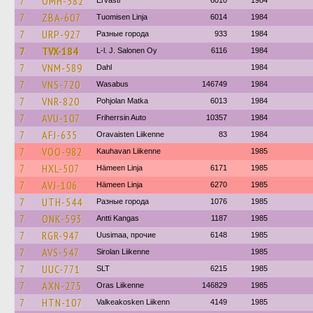
7
OMH-582
Ervasti
6010
1984
7
ZBA-607
Tuomisen Linja
6014
1984
7
URP-927
Разные города
933
1984
7
TVX-184
L-l. J. Salonen Oy
6116
1984
7
VNM-589
Dahl
1984
7
VNS-720
Wasabus
146749
1984
7
VNR-820
Pohjolan Matka
6013
1984
7
AVU-107
Friherrsin Auto
10357
1984
7
AFJ-635
Oravaisten Liikenne
83
1984
7
VOO-982
Kauhavan Liikenne
1985
7
HXL-507
Hämeen Linja
6171
1985
7
AVJ-106
Hämeen Linja
6270
1985
7
UTH-544
Разные города
1076
1985
7
ONK-593
Antti Kangas
1187
1985
7
RGR-947
Uusimaa, прочие
6148
1985
7
AVS-547
Sirolan Liikenne
1985
7
UUC-771
SLT
6215
1985
7
AXN-275
Oras Liikenne
146829
1985
7
HTN-107
Valkeakosken Liikenn
4149
1985