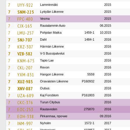
7
UYY-922
Lamminmäki
2015
7
SNM-225
Lyttylän Liikenne
2015
7
FPC-480
Vesma
2015
7
CJX-165
Rautalammin Auto
06.2015
7
LMU-257
Pohjolan Matka
1459-1
10.2015
7
SNJ-707
Dahl
1484-1
2016
7
KRZ-307
Härmän Liikenne
2016
7
VZB-582
V-S Bussipalvelut
2016
7
KNM-675
Tapio Lae
2016
7
CKL-207
Revon
2016
7
YXM-851
Hangon Liikenne
5559
2016
7
XUZ-985
Oravaisten Liikenne
P160932
2016
7
XNV-887
Oubus
2016
7
UZA-689
Kaj Forsblom
P161803
2016
7
CKC-376
Turun Citybus
2016
7
EOC-253
Rautaveden
275870
2016
7
EOH-338
Pirkanmaa, прочие
09.2016
7
INM-997
Nyholm
1572-1
2017