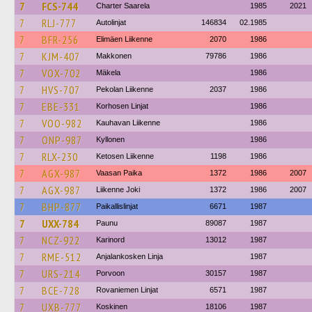
7
FCS-744
Charter Saarela
1985
2021
7
RLJ-777
Autolinjat
146834
02.1985
7
BFR-256
Elimäen Liikenne
2070
1986
7
KJM-407
Makkonen
79786
1986
7
VOX-702
Mäkela
1986
7
HVS-707
Pekolan Liikenne
2037
1986
7
EBE-331
Korhosen Linjat
1986
7
VOO-982
Kauhavan Liikenne
1986
7
ONP-987
Kyllonen
1986
7
RLX-230
Ketosen Liikenne
1198
1986
7
AGX-987
Vaasan Paika
1372
1986
2007
7
AGX-987
Liikenne Joki
1372
1986
2007
7
BHP-877
Paikallislinjat
6671
1987
7
UXX-784
Paunu
89087
1987
7
NCZ-922
Karinord
13012
1987
7
RME-512
Anjalankosken Linja
1987
7
URS-214
Porvoon
30157
1987
7
BCE-728
Rovaniemen Linjat
6571
1987
7
UXB-777
Koskinen
18106
1987