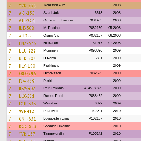
7
YVK-735
Ikaalisten Auto
2008
7
AKI-255
Svanbäck
6613
2008
7
GJL-724
Oravaisten Liikenne
P081455
2008
7
ILE-508
M. Raittinen
P082160
05.2008
7
AHO-7
Osmo Aho
P082167
06.2008
7
ENA-573
Niskanen
131917
07.2008
7
LLU-222
Muurinen
P098826
2009
7
NLK-504
H.Ranta
6801
2009
7
HLY-190
Paakinaho
2009
7
OXK-295
Henriksson
P082525
2009
7
FJA-469
Pekki
2009
7
BSY-307
Petri Pekkala
414578 829
2009
7
LLX-521
Reissu Ruoti
P088462
2009
7
LOH-333
Wasabus
6822
2009
7
VVJ-412
P. Koivisto
1023-1
2010
7
GNF-631
Luopioisten Linja
P102187
2010
7
BOC-823
Soisalon Liikenne
2010
7
YVR-157
Tammelundin
P105242
2010