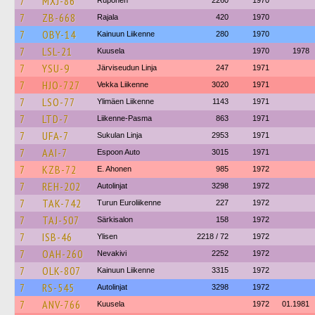
7
MXJ-86
Ruponen
2260
1970
7
ZB-668
Rajala
420
1970
7
OBY-14
Kainuun Liikenne
280
1970
7
LSL-21
Kuusela
1970
1978
7
YSU-9
Järviseudun Linja
247
1971
7
HJO-727
Vekka Liikenne
3020
1971
7
LSO-77
Ylimäen Liikenne
1143
1971
7
LTD-7
Liikenne-Pasma
863
1971
7
UFA-7
Sukulan Linja
2953
1971
7
AAI-7
Espoon Auto
3015
1971
7
KZB-72
E. Ahonen
985
1972
7
REH-202
Autolinjat
3298
1972
7
TAK-742
Turun Euroliikenne
227
1972
7
TAJ-507
Särkisalon
158
1972
7
ISB-46
Ylisen
2218 / 72
1972
7
OAH-260
Nevakivi
2252
1972
7
OLK-807
Kainuun Liikenne
3315
1972
7
RS-545
Autolinjat
3298
1972
7
ANV-766
Kuusela
1972
01.1981