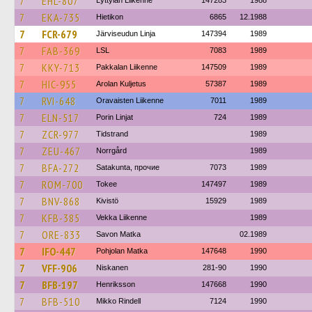
7
EHL-807
Lyttylän Liikenne
147283
1988
7
EKA-735
Hietikon
6865
12.1988
7
FCR-679
Järviseudun Linja
147394
1989
7
FAB-369
LSL
7083
1989
7
KKY-713
Pakkalan Liikenne
147509
1989
7
HIC-955
Arolan Kuljetus
57387
1989
7
RVI-648
Oravaisten Liikenne
7011
1989
7
ELN-517
Porin Linjat
724
1989
7
ZCR-977
Tidstrand
1989
7
ZEU-467
Norrgård
1989
7
BFA-272
Satakunta, прочие
7073
1989
7
ROM-700
Tokee
147497
1989
7
BNV-868
Kivistö
15929
1989
7
KFB-385
Vekka Liikenne
1989
7
ORE-833
Savon Matka
02.1989
7
IFO-447
Pohjolan Matka
147648
1990
7
VFF-906
Niskanen
281-90
1990
7
BFB-197
Henriksson
147668
1990
7
BFB-510
Mikko Rindell
7124
1990