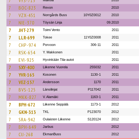
7
VYS-715
Mäkela
2010
7
BOC-823
Revon
2010
7
VZX-451
Norrgårds Buss
10Y0Z0012
2010
7
NIE-370
Töysän Linja
09.2010
7
JHT-279
Toimi Vento
2011
7
LLR-699
Tokee
11Y0Z0008
2011
7
CHP-974
Porvoon
306-11
2011
7
RSK-654
Y. Makkonen
2011
7
EVI-925
Hyvinkään Tila-autot
2011
7
SXY-400
Liikenne Vuorela
255032
2011
7
YVR-165
Kosonen
1130-1
2011
7
VEZ-157
Andersson
1170
2011
7
BVS-125
Länsilinjat
P117042
2011
7
MKK-827
V. Alamäki
1163-1
2011
7
BPH-672
Liikenne Seppälä
1173-1
2012
7
GKN-313
TKL
P123070
2012
7
SRA-942
Oulaisten Liikenne
S120124
2012
7
BPH-649
Jarbus
2012
7
CIJ-268
EkmanBuss
2012