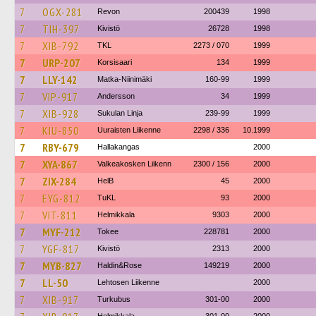
7
OGX-281
Revon
200439
1998
7
TIH-397
Kivistö
26728
1998
7
XIB-792
TKL
2273 / 070
1999
7
URP-207
Korsisaari
134
1999
7
LLY-142
Matka-Niinimäki
160-99
1999
7
VIP-917
Andersson
34
1999
7
XIB-928
Sukulan Linja
239-99
1999
7
KIU-850
Uuraisten Liikenne
2298 / 336
10.1999
7
RBY-679
Hallakangas
2000
7
XYA-867
Valkeakosken Liikenn
2300 / 156
2000
7
ZIX-284
HelB
45
2000
7
EYG-812
TuKL
93
2000
7
VIT-811
Helmikkala
9303
2000
7
MYF-212
Tokee
228781
2000
7
YGF-817
Kivistö
2313
2000
7
MYB-827
Haldin&Rose
149219
2000
7
LL-50
Lehtosen Liikenne
2000
7
XIB-917
Turkubus
301-00
2000