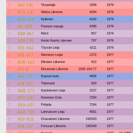
7
HHJ-191
Ykspetäjä
1509
1976
7
HTE-147
Vekka Liikenne
4294
1976
7
OCX-419
Kyllonen
4242
1976
7
AJL-888
Разные города
4395
1976
7
KBR-967
Mörö
857
1976
7
XBR-700
Keski-Suomi, прочие
797
1976
7
VEE-842
Töysän Linja
4211
1976
7
HJB-477
Niemisen Linjat
1372
1977
7
RCM-162
Elimäen Liikenne
922
1977
7
HPI-8
Elorannan Liikenne
1505 154-77
1977
7
AKE-307
Espoon Auto
4506
1977
7
UJN-397
Tidstrand
920
1977
7
HKB-275
Kasiniemen Linja
1527
1977
7
OEH-607
Koiviston Oulu
7294
1977
7
OEH-607
Pohjola
7294
1977
7
AKB-700
Lahnuksen Linja
4561
1977
7
VEV-910
Oravaisten Liikenne
240343
1977
7
HJX-247
Forssan Liikenne
240349
1977