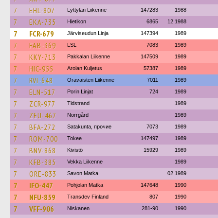
7
EHL-807
Lyttylän Liikenne
147283
1988
7
EKA-735
Hietikon
6865
12.1988
7
FCR-679
Järviseudun Linja
147394
1989
7
FAB-369
LSL
7083
1989
7
KKY-713
Pakkalan Liikenne
147509
1989
7
HIC-955
Arolan Kuljetus
57387
1989
7
RVI-648
Oravaisten Liikenne
7011
1989
7
ELN-517
Porin Linjat
724
1989
7
ZCR-977
Tidstrand
1989
7
ZEU-467
Norrgård
1989
7
BFA-272
Satakunta, прочие
7073
1989
7
ROM-700
Tokee
147497
1989
7
BNV-868
Kivistö
15929
1989
7
KFB-385
Vekka Liikenne
1989
7
ORE-833
Savon Matka
02.1989
7
IFO-447
Pohjolan Matka
147648
1990
7
NFU-859
Transdev Finland
807
1990
7
VFF-906
Niskanen
281-90
1990