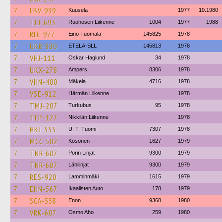
7
LBV-939
Kuusela
1977
10.1980
7
TLJ-693
Ruohosen Liikenne
1004
1977
1988
7
RLC-977
Eino Tuomala
145825
1978
7
UKR-880
ETELA-SLL
145813
1978
7
VHJ-111
Oskar Haglund
34
1978
7
UKX-278
Ampers
8306
1978
7
VHN-400
Mäkela
4716
1978
7
VSE-912
Härmän Liikenne
1978
7
TMJ-207
Turkubus
95
1978
7
TLP-127
Nikkilän Liikenne
1978
7
HKJ-555
U. T. Tuomi
7307
1978
7
MCC-502
Kosonen
1627
1979
7
TNR-607
Porin Linjat
9300
1979
7
TNR-607
Lähilinjat
9300
1979
7
RES-920
Lamminmäki
1615
1979
7
EHN-567
Ikaalisten Auto
178
1979
7
SCA-558
Enon
9368
1980
7
VRK-607
Osmo Aho
259
1980