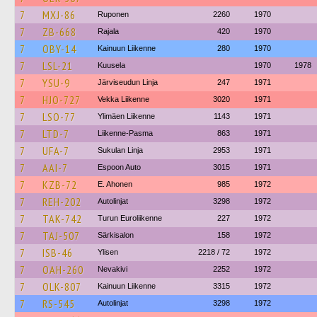
7
MXJ-86
Ruponen
2260
1970
7
ZB-668
Rajala
420
1970
7
OBY-14
Kainuun Liikenne
280
1970
7
LSL-21
Kuusela
1970
1978
7
YSU-9
Järviseudun Linja
247
1971
7
HJO-727
Vekka Liikenne
3020
1971
7
LSO-77
Ylimäen Liikenne
1143
1971
7
LTD-7
Liikenne-Pasma
863
1971
7
UFA-7
Sukulan Linja
2953
1971
7
AAI-7
Espoon Auto
3015
1971
7
KZB-72
E. Ahonen
985
1972
7
REH-202
Autolinjat
3298
1972
7
TAK-742
Turun Euroliikenne
227
1972
7
TAJ-507
Särkisalon
158
1972
7
ISB-46
Ylisen
2218 / 72
1972
7
OAH-260
Nevakivi
2252
1972
7
OLK-807
Kainuun Liikenne
3315
1972
7
RS-545
Autolinjat
3298
1972