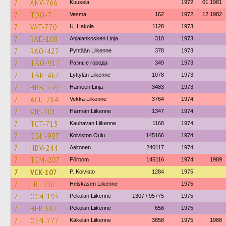
7
ANV-766
Kuusela
1972
01.1981
7
TDO-7
Vesma
162
1972
12.1982
7
VAT-770
U. Hakola
1128
1973
7
RAE-108
Anjalankosken Linja
310
1973
7
RAO-427
Pyhtään Liikenne
378
1973
7
TBO-917
Разные города
349
1973
7
TBN-467
Lyttylän Liikenne
1078
1973
7
HBB-559
Hämeen Linja
3483
1973
7
ACU-284
Vekka Liikenne
3764
1974
7
VJE-701
Härmän Liikenne
1347
1974
7
TCT-713
Kauhavan Liikenne
1168
1974
7
OBH-907
Koiviston Oulu
145166
1974
7
HBV-244
Aaltonen
240117
1974
7
TEM-207
Förbom
145116
1974
1989
7
VCK-107
P. Koivisto
1284
1975
7
LBL-707
Heiskasen Liikenne
1975
7
OCH-195
Pekolan Liikenne
1307 / 95775
1975
7
HER-687
Pekolan Liikenne
658
1975
7
OEN-777
Käkelän Liikenne
3858
1975
1988