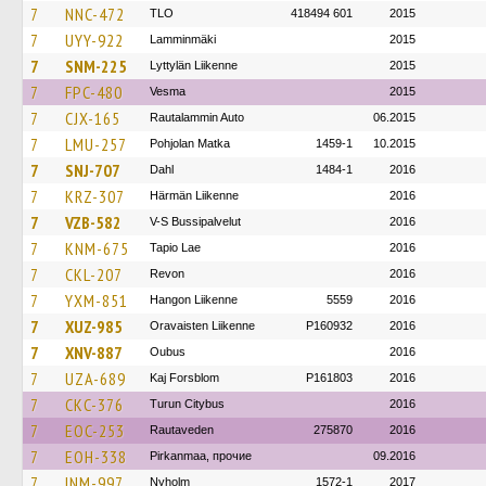
7
NNC-472
TLO
418494 601
2015
7
UYY-922
Lamminmäki
2015
7
SNM-225
Lyttylän Liikenne
2015
7
FPC-480
Vesma
2015
7
CJX-165
Rautalammin Auto
06.2015
7
LMU-257
Pohjolan Matka
1459-1
10.2015
7
SNJ-707
Dahl
1484-1
2016
7
KRZ-307
Härmän Liikenne
2016
7
VZB-582
V-S Bussipalvelut
2016
7
KNM-675
Tapio Lae
2016
7
CKL-207
Revon
2016
7
YXM-851
Hangon Liikenne
5559
2016
7
XUZ-985
Oravaisten Liikenne
P160932
2016
7
XNV-887
Oubus
2016
7
UZA-689
Kaj Forsblom
P161803
2016
7
CKC-376
Turun Citybus
2016
7
EOC-253
Rautaveden
275870
2016
7
EOH-338
Pirkanmaa, прочие
09.2016
7
INM-997
Nyholm
1572-1
2017