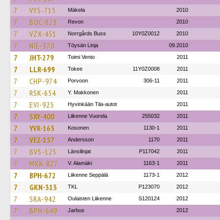
7
VYS-715
Mäkela
2010
7
BOC-823
Revon
2010
7
VZX-451
Norrgårds Buss
10Y0Z0012
2010
7
NIE-370
Töysän Linja
09.2010
7
JHT-279
Toimi Vento
2011
7
LLR-699
Tokee
11Y0Z0008
2011
7
CHP-974
Porvoon
306-11
2011
7
RSK-654
Y. Makkonen
2011
7
EVI-925
Hyvinkään Tila-autot
2011
7
SXY-400
Liikenne Vuorela
255032
2011
7
YVR-165
Kosonen
1130-1
2011
7
VEZ-157
Andersson
1170
2011
7
BVS-125
Länsilinjat
P117042
2011
7
MKK-827
V. Alamäki
1163-1
2011
7
BPH-672
Liikenne Seppälä
1173-1
2012
7
GKN-313
TKL
P123070
2012
7
SRA-942
Oulaisten Liikenne
S120124
2012
7
BPH-649
Jarbus
2012