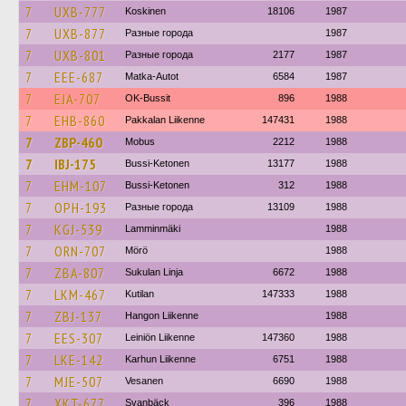
7
UXB-777
Koskinen
18106
1987
7
UXB-877
Разные города
1987
7
UXB-801
Разные города
2177
1987
7
EEE-687
Matka-Autot
6584
1987
7
EJA-707
OK-Bussit
896
1988
7
EHB-860
Pakkalan Liikenne
147431
1988
7
ZBP-460
Mobus
2212
1988
7
IBJ-175
Bussi-Ketonen
13177
1988
7
EHM-107
Bussi-Ketonen
312
1988
7
OPH-193
Разные города
13109
1988
7
KGJ-539
Lamminmäki
1988
7
ORN-707
Mörö
1988
7
ZBA-807
Sukulan Linja
6672
1988
7
LKM-467
Kutilan
147333
1988
7
ZBJ-137
Hangon Liikenne
1988
7
EES-307
Leiniön Liikenne
147360
1988
7
LKE-142
Karhun Liikenne
6751
1988
7
MJE-507
Vesanen
6690
1988
7
XKT-677
Svanbäck
396
1988