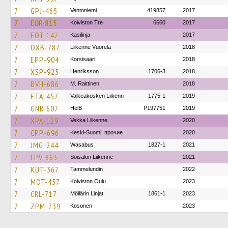
7
GPJ-465
Ventoniemi
419857
2017
7
EOR-815
Koiviston Tre
6660
2017
7
EOT-147
Kasilinja
2017
7
OXB-787
Liikenne Vuorela
2018
7
EPP-904
Korsisaari
2018
7
XSP-925
Henriksson
1706-3
2018
7
BVH-686
M. Raittinen
2018
7
ETA-457
Valkeakosken Liikenn
1775-1
2019
7
GNR-607
HelB
P197751
2019
7
XPA-129
Vekka Liikenne
2020
7
CPP-696
Keski-Suomi, прочие
2020
7
JMG-244
Wasabus
1827-1
2021
7
LPV-863
Soisalon Liikenne
2021
7
KUT-367
Tammelundin
2022
7
MOT-457
Koiviston Oulu
2023
7
CRL-717
Möllärin Linjat
1861-1
2023
7
ZPM-739
Kosonen
2023