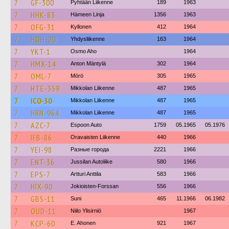
7
GF-300
Pyhtään Liikenne
189
1963
7
HHK-83
Hämeen Linja
1356
1963
7
OFG-31
Kyllonen
412
1964
7
HOH-20
Yhdysliikenne
163
1964
7
YKT-1
Osmo Aho
1964
7
HMX-14
Anton Mäntylä
302
1964
7
OML-7
Mörö
305
1965
7
HTE-359
Mikkolan Liikenne
487
1965
7
ICO-30
Mikkolan Liikenne
487
1965
7
HRN-964
Mikkolan Liikenne
487
1965
7
AZC-7
Espoon Auto
1759
05.1965
05.1976
7
IFB-86
Oravaisten Liikenne
440
1966
7
YEI-98
Разные города
2221
1966
7
ENT-36
Jussilan Autoliike
580
1966
7
EPS-7
Artturi Anttila
583
1966
7
HIX-90
Jokioisten-Forssan
556
1966
7
GBS-11
Suni
465
11.1966
06.1982
7
OUD-11
Niilo Ylisirniö
1967
7
KCP-60
E. Ahonen
921
1967