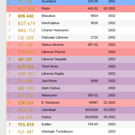
7
IYL-302
Svanbäck
315-00
2001
7
NEP-808
Pekki
443-01
05.2001
7
BPX-440
Wasabus
9654
2002
7
BOT-679
InterKuljetus
9526
2002
7
MRG-753
Charter Hekkanen
2002
7
CJE-209
Pakkalan Liikenne
2716
2002
7
FFJ-769
Vekka Liikenne
487-02
2002
7
VYN-684
Liikenne-Pasma
2002
7
IRF-787
Liikenne Seppälä
2002
7
KCY-766
Toimi Vento
2002
7
XYP-312
Liikenne Rajala
2002
7
FJL-686
Jani Rinne
9589
2002
7
RRF-595
Dahl Citybus
2002
7
RSI-952
Makkonen
590-02
2002
7
CZK-207
E. Rantanen
94997
02.2002
7
XHZ-767
Länsilinjat
S010426
03.2002
7
ILA-435
Oubus
S010536
09.2002
7
YFG-839
Kutilan
744-03
2003
7
SLF-497
Helsingin Turistibussi
2003