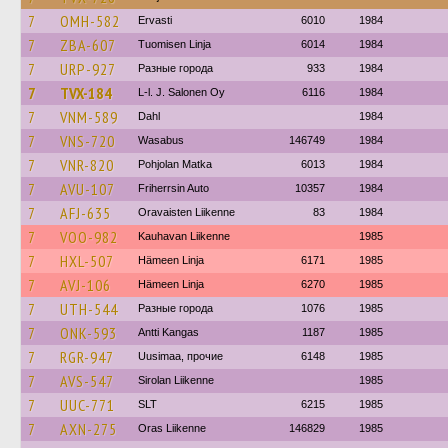
7
OMH-582
Ervasti
6010
1984
7
ZBA-607
Tuomisen Linja
6014
1984
7
URP-927
Разные города
933
1984
7
TVX-184
L-l. J. Salonen Oy
6116
1984
7
VNM-589
Dahl
1984
7
VNS-720
Wasabus
146749
1984
7
VNR-820
Pohjolan Matka
6013
1984
7
AVU-107
Friherrsin Auto
10357
1984
7
AFJ-635
Oravaisten Liikenne
83
1984
7
VOO-982
Kauhavan Liikenne
1985
7
HXL-507
Hämeen Linja
6171
1985
7
AVJ-106
Hämeen Linja
6270
1985
7
UTH-544
Разные города
1076
1985
7
ONK-593
Antti Kangas
1187
1985
7
RGR-947
Uusimaa, прочие
6148
1985
7
AVS-547
Sirolan Liikenne
1985
7
UUC-771
SLT
6215
1985
7
AXN-275
Oras Liikenne
146829
1985