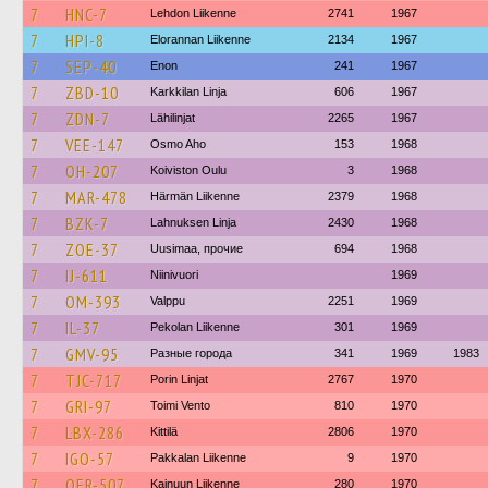
7
HNC-7
Lehdon Liikenne
2741
1967
7
HPI-8
Elorannan Liikenne
2134
1967
7
SEP-40
Enon
241
1967
7
ZBD-10
Karkkilan Linja
606
1967
7
ZDN-7
Lähilinjat
2265
1967
7
VEE-147
Osmo Aho
153
1968
7
OH-207
Koiviston Oulu
3
1968
7
MAR-478
Härmän Liikenne
2379
1968
7
BZK-7
Lahnuksen Linja
2430
1968
7
ZOE-37
Uusimaa, прочие
694
1968
7
IJ-611
Niinivuori
1969
7
OM-393
Valppu
2251
1969
7
IL-37
Pekolan Liikenne
301
1969
7
GMV-95
Разные города
341
1969
1983
7
TJC-717
Porin Linjat
2767
1970
7
GRI-97
Toimi Vento
810
1970
7
LBX-286
Kittilä
2806
1970
7
IGO-57
Pakkalan Liikenne
9
1970
7
OER-507
Kainuun Liikenne
280
1970