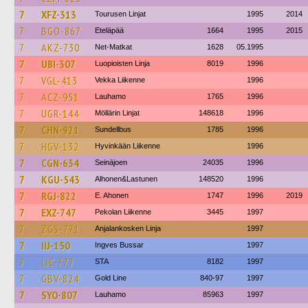
7
XFZ-313
Tourusen Linjat
1995
2014
7
BGO-867
Eteläpää
1664
1995
2015
7
AKZ-730
Net-Matkat
1628
05.1995
7
UBI-307
Luopioisten Linja
8019
1996
7
VGL-413
Vekka Liikenne
1996
7
ACZ-951
Lauhamo
1765
1996
7
UGR-144
Möllärin Linjat
148618
1996
7
CHN-921
Sundellbus
1785
1996
7
HGV-132
Hyvinkään Liikenne
1996
7
CGN-634
Seinäjoen
24035
1996
7
KGU-543
Alhonen&Lastunen
148520
1996
7
RGJ-822
E. Ahonen
1747
1996
2019
7
EXZ-747
Pekolan Liikenne
3445
1997
7
ZGS-771
Anjalankosken Linja
1997
7
IIJ-150
Ingves Bussar
1997
7
LIC-777
STA
8182
1997
7
GBV-824
Gold Line
840-97
1997
7
SYO-807
Lauhamo
85963
1997