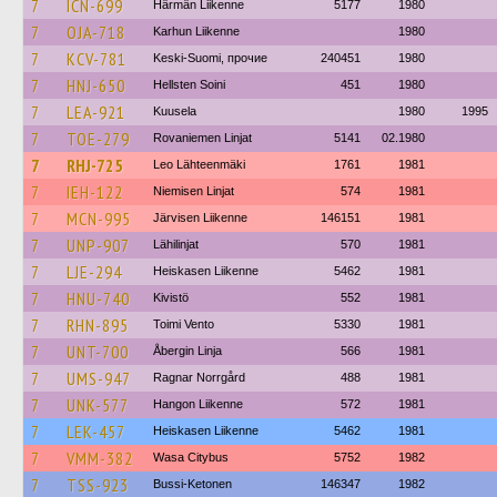
7
ICN-699
Härmän Liikenne
5177
1980
7
OJA-718
Karhun Liikenne
1980
7
KCV-781
Keski-Suomi, прочие
240451
1980
7
HNJ-650
Hellsten Soini
451
1980
7
LEA-921
Kuusela
1980
1995
7
TOE-279
Rovaniemen Linjat
5141
02.1980
7
RHJ-725
Leo Lähteenmäki
1761
1981
7
IEH-122
Niemisen Linjat
574
1981
7
MCN-995
Järvisen Liikenne
146151
1981
7
UNP-907
Lähilinjat
570
1981
7
LJE-294
Heiskasen Liikenne
5462
1981
7
HNU-740
Kivistö
552
1981
7
RHN-895
Toimi Vento
5330
1981
7
UNT-700
Åbergin Linja
566
1981
7
UMS-947
Ragnar Norrgård
488
1981
7
UNK-577
Hangon Liikenne
572
1981
7
LEK-457
Heiskasen Liikenne
5462
1981
7
VMM-382
Wasa Citybus
5752
1982
7
TSS-923
Bussi-Ketonen
146347
1982