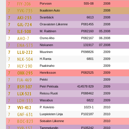
7
FIY-206
Porvoon
555-08
2008
7
YVK-735
Ikaalisten Auto
2008
7
AKI-255
Svanbäck
6613
2008
7
GJL-724
Oravaisten Liikenne
P081455
2008
7
ILE-508
M. Raittinen
P082160
05.2008
7
AHO-7
Osmo Aho
P082167
06.2008
7
ENA-573
Niskanen
131917
07.2008
7
LLU-222
Muurinen
P098826
2009
7
NLK-504
H.Ranta
6801
2009
7
HLY-190
Paakinaho
2009
7
OXK-295
Henriksson
P082525
2009
7
FJA-469
Pekki
2009
7
BSY-307
Petri Pekkala
414578 829
2009
7
LLX-521
Reissu Ruoti
P088462
2009
7
LOH-333
Wasabus
6822
2009
7
VVJ-412
P. Koivisto
1023-1
2010
7
GNF-631
Luopioisten Linja
P102187
2010
7
BOC-823
Soisalon Liikenne
2010
7
YVR-157
Tammelundin
P105242
2010