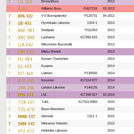
7
CIJ-268
EkmanBuss
2012
7
ÅLW 7
Williams Buss
OA07234
03.2012
7
BPA-302
V-S Bussipalvelut
P120731
04.2012
7
JJE-431
Hyvinkään Liikenne
1324-1
2013
7
NNE-983
Eteläpää
P111453
2013
7
XXC-999
Lauhamo
417266 915
2013
7
LLR-642
Wikströms Busstrafik
2013
7
EMJ-190
Mikko Rindell
2013
7
FLI-984
Kymen Charterline
2014
7
ILL-603
Kuopion
2014
7
IOT-468
Laitinen
P130556
2014
7
XVO-401
Kosonen
417224 877
2014
7
ZNR-206
Lehdon Liikenne
P146135
2014
7
EPU-555
LSL
417268 917
03.2014
7
TZR-107
TuKL
417315 8956
2015
7
TZL-670
Bussi-Manninen
2015
7
MMB-107
Niemelä
1312-1
2015
7
SNM-342
Nikkanen Helsinki
2015
7
UYZ-652
Heikkilän Liikenne
2015