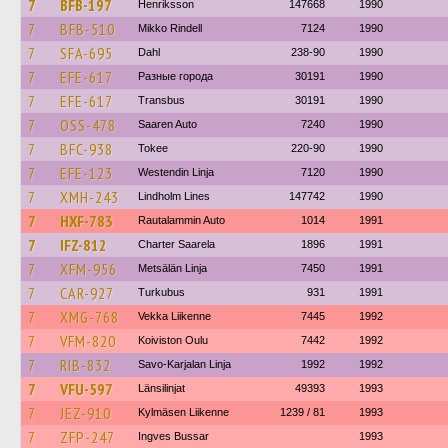
7
BFB-197
Henriksson
147668
1990
7
BFB-510
Mikko Rindell
7124
1990
7
SFA-695
Dahl
238-90
1990
7
EFE-617
Разные города
30191
1990
7
EFE-617
Transbus
30191
1990
7
OSS-478
Saaren Auto
7240
1990
7
BFC-938
Tokee
220-90
1990
7
EFE-123
Westendin Linja
7120
1990
7
XMH-243
Lindholm Lines
147742
1990
7
HXF-783
Rautalammin Auto
1014
1991
7
IFZ-812
Charter Saarela
1896
1991
7
XFM-956
Metsälän Linja
7450
1991
7
CAR-927
Turkubus
931
1991
7
XMG-768
Vekka Liikenne
7445
1992
7
VFM-820
Koiviston Oulu
7442
1992
7
RIB-832
Savo-Karjalan Linja
1992
1992
7
VFU-597
Länsilinjat
49393
1993
7
JEZ-910
Kylmäsen Liikenne
1239 / 81
1993
7
ZFP-247
Ingves Bussar
1993