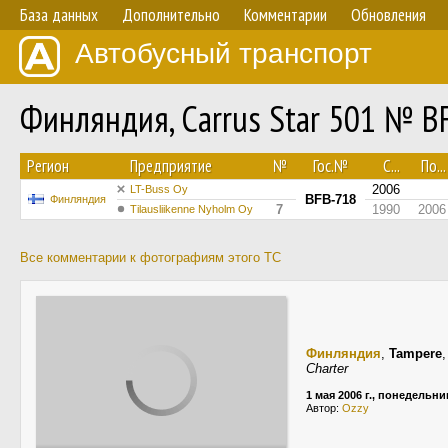
База данных
Дополнительно
Комментарии
Обновления
Автобусный транспорт
Финляндия, Carrus Star 501 № B
Регион
Предприятие
№
Гос.№
С...
По...
2006
LT-Buss Oy
BFB-718
Финляндия
7
1990
2006
Tilausliikenne Nyholm Oy
Все комментарии к фотографиям этого ТС
Финляндия
,
Tampere
Charter
1 мая 2006 г., понедельни
Автор:
Ozzy