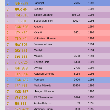
7
JBM-539
Lähilinjat
7615
1993
7
JBC-146
Bussari
1993
7
HGE-610
Sipoon Liikenne
459-92
1993
7
IIH-318
Bussi-Manninen
30027
1993
7
BGN-308
Ampers
1994
7
LEY-469
Kivistö
1401
1994
7
TLO-40
Kokkolan Liikenne
1994
7
NAV-807
Joensuun Linja
1994
7
GCY-776
Mäntylä
1994
7
EYG-899
Mäkela
2508
1994
7
VFU-725
Töysän Linja
1328
1994
7
JBN-989
Jyrkilä
7795
1994
7
IOZ-834
Ketosen Liikenne
8134
1995
7
TGN-482
Porvoon
7906
1995
7
LEF-415
Matka Mäkelä
31424
1995
7
KGK-567
Hangon Liikenne
1995
7
VSY-905
PP Tilausmatkat
1624
1995
7
JEZ-899
Arolan Kuljetus
63
1995
7
CZM-628
Varsinais-Suomi
303
1995