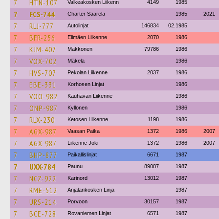
7
HTN-107
Valkeakosken Liikenn
4149
1985
7
FCS-744
Charter Saarela
1985
2021
7
RLJ-777
Autolinjat
146834
02.1985
7
BFR-256
Elimäen Liikenne
2070
1986
7
KJM-407
Makkonen
79786
1986
7
VOX-702
Mäkela
1986
7
HVS-707
Pekolan Liikenne
2037
1986
7
EBE-331
Korhosen Linjat
1986
7
VOO-982
Kauhavan Liikenne
1986
7
ONP-987
Kyllonen
1986
7
RLX-230
Ketosen Liikenne
1198
1986
7
AGX-987
Vaasan Paika
1372
1986
2007
7
AGX-987
Liikenne Joki
1372
1986
2007
7
BHP-877
Paikallislinjat
6671
1987
7
UXX-784
Paunu
89087
1987
7
NCZ-922
Karinord
13012
1987
7
RME-512
Anjalankosken Linja
1987
7
URS-214
Porvoon
30157
1987
7
BCE-728
Rovaniemen Linjat
6571
1987