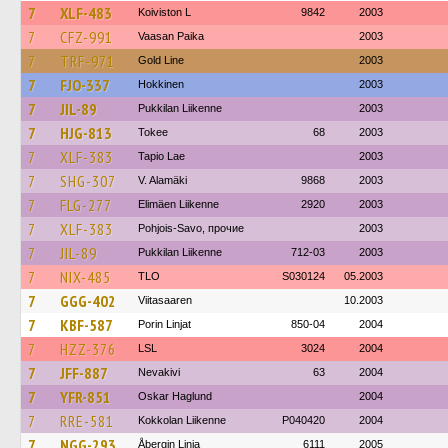
7
XLF-483
Koiviston L
9842
2003
7
CFZ-991
Vaasan Paika
2003
7
TRF-971
Gold Line
2003
7
FJO-337
Hokkinen
2003
7
JIL-89
Pukkilan Liikenne
2003
7
HJG-813
Tokee
68
2003
7
XLF-383
Tapio Lae
2003
7
SHG-307
V. Alamäki
9868
2003
7
FLG-277
Elimäen Liikenne
2920
2003
7
XLF-383
Pohjois-Savo, прочие
2003
7
JIL-89
Pukkilan Liikenne
712-03
2003
7
NIX-485
TLO
S030124
05.2003
7
GGG-402
Viitasaaren
10.2003
7
KBF-587
Porin Linjat
850-04
2004
7
HZZ-376
LSL
3024
2004
7
JFF-887
Nevakivi
63
2004
7
YFR-851
Oskar Haglund
2004
7
RRE-581
Kokkolan Liikenne
P040420
2004
7
NGG-293
Åbergin Linja
6111
2005