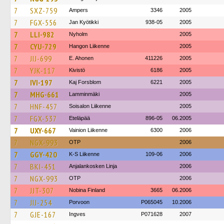
7
SXZ-759
Ampers
3346
2005
7
FGX-556
Jan Kyötikki
938-05
2005
7
LLI-982
Nyholm
2005
7
CYU-729
Hangon Liikenne
2005
7
JIJ-699
E. Ahonen
411226
2005
7
YJK-117
Kivistö
6186
2005
7
IVI-197
Kaj Forsblom
6221
2005
7
MHG-661
Lamminmäki
2005
7
HNF-457
Soisalon Liikenne
2005
7
FGX-537
Eteläpää
896-05
06.2005
7
UXY-667
Vainion Liikenne
6300
2006
7
NGX-993
OTP
2006
7
GGY-420
K-S Liikenne
109-06
2006
7
BKI-451
Anjalankosken Linja
2006
7
NGX-993
OTP
2006
7
JJT-307
Nobina Finland
3665
06.2006
7
JIJ-254
Porvoon
P065045
10.2006
7
GJE-167
Ingves
P071628
2007