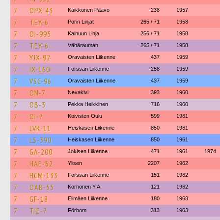
7
OPX-43
Kaikkonen Paavo
238
1957
7
TEY-6
Porin Linjat
265 / 71
1958
7
OI-995
Kainuun Linja
256 / 71
1958
7
TEY-6
Vähärauman
265 / 71
1958
7
YJX-92
Oravaisten Liikenne
437
1959
7
IX-160
Forssan Liikenne
258
1959
7
VSC-96
Oravaisten Liikenne
437
1959
7
ON-7
Nevakivi
393
1960
7
OB-3
Pekka Heikkinen
716
1960
7
OI-7
Koiviston Oulu
599
1961
7
LVK-11
Heiskasen Liikenne
850
1961
7
LS-390
Heiskasen Liikenne
850
1961
7
GA-200
Jokisen Liikenne
471
1961
1974
7
HAE-62
Ylisen
2207
1962
7
HCM-133
Forssan Liikenne
151
1962
7
OAB-55
Korhonen Y A
121
1962
7
GF-18
Elimäen Liikenne
180
1963
7
TIE-7
Förbom
313
1963