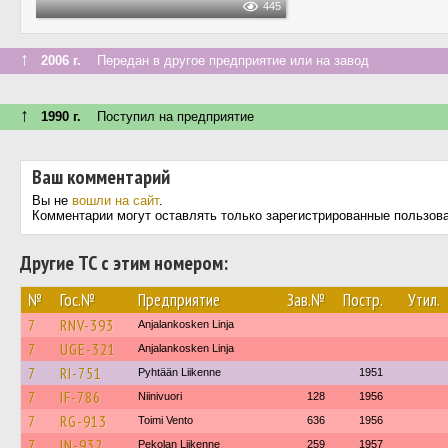
445
↑
2006 г.
Передан в другое предприятие или на завод
↑
1990 г.
Поступил на предприятие
Ваш комментарий
Вы не
вошли на сайт
.
Комментарии могут оставлять только зарегистрированные пользов
Другие ТС с этим номером:
№
Гос.№
Предприятие
Зав.№
Постр.
Утил.
7
RNV-393
Anjalankosken Linja
7
UGE-321
Anjalankosken Linja
7
RI-751
Pyhtään Liikenne
1951
7
IF-786
Niinivuori
128
1956
7
RG-913
Toimi Vento
636
1956
7
IN-932
Pekolan Liikenne
259
1957