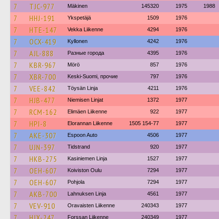
7
TJC-977
Mäkinen
145320
1975
1988
7
HHJ-191
Ykspetäjä
1509
1976
7
HTE-147
Vekka Liikenne
4294
1976
7
OCX-419
Kyllonen
4242
1976
7
AJL-888
Разные города
4395
1976
7
KBR-967
Mörö
857
1976
7
XBR-700
Keski-Suomi, прочие
797
1976
7
VEE-842
Töysän Linja
4211
1976
7
HJB-477
Niemisen Linjat
1372
1977
7
RCM-162
Elimäen Liikenne
922
1977
7
HPI-8
Elorannan Liikenne
1505 154-77
1977
7
AKE-307
Espoon Auto
4506
1977
7
UJN-397
Tidstrand
920
1977
7
HKB-275
Kasiniemen Linja
1527
1977
7
OEH-607
Koiviston Oulu
7294
1977
7
OEH-607
Pohjola
7294
1977
7
AKB-700
Lahnuksen Linja
4561
1977
7
VEV-910
Oravaisten Liikenne
240343
1977
7
HJX-247
Forssan Liikenne
240349
1977