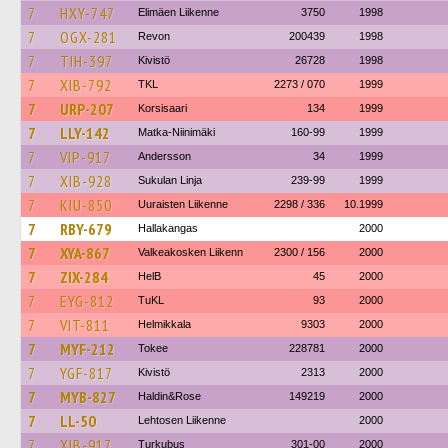
7
HXY-747
Elimäen Liikenne
3750
1998
7
OGX-281
Revon
200439
1998
7
TIH-397
Kivistö
26728
1998
7
XIB-792
TKL
2273 / 070
1999
7
URP-207
Korsisaari
134
1999
7
LLY-142
Matka-Niinimäki
160-99
1999
7
VIP-917
Andersson
34
1999
7
XIB-928
Sukulan Linja
239-99
1999
7
KIU-850
Uuraisten Liikenne
2298 / 336
10.1999
7
RBY-679
Hallakangas
2000
7
XYA-867
Valkeakosken Liikenn
2300 / 156
2000
7
ZIX-284
HelB
45
2000
7
EYG-812
TuKL
93
2000
7
VIT-811
Helmikkala
9303
2000
7
MYF-212
Tokee
228781
2000
7
YGF-817
Kivistö
2313
2000
7
MYB-827
Haldin&Rose
149219
2000
7
LL-50
Lehtosen Liikenne
2000
7
XIB-917
Turkubus
301-00
2000