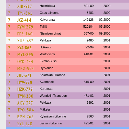
7
XIB-917
Helmikkala
301-00
2000
7
TYJ-561
Oras Liikenne
8481
2000
7
JCZ-414
Koivuranta
149126
02.2000
7
RYM-379
Tyllilä
520104
05.2000
7
FES-160
Niemisen Linjat
337-00
09.2000
7
XUS-437
Pekkala
9485
2001
7
XYA-866
H.Ranta
22-99
2001
7
MYL-895
Ventoniemi
418-01
2001
7
OYK-484
EkmanBuss
2001
7
MKX-964
Rytkönen
2001
7
JHL-371
Kokkolan Liikenne
2001
7
HYV-828
Svanbäck
315-00
2001
7
HZK-772
Kurumaa
2001
7
TYN-280
Wendelin Transport
471-01
2001
7
AOY-377
Pekkala
9392
2001
7
TYO-584
Mäkela
2001
7
BPN-768
Kylmäsen Liikenne
2563
2001
7
SYL-220
Leiniön Liikenne
421-01
2001