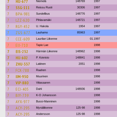
7
HIJ-677
Niemelä
148769
1997
7
SSG-111
Reissu Ruoti
30306
1997
7
BPA-981
Sundellbus
148776
1997
7
LZZ-620
Pihlavamäki
148721
1997
7
RGY-452
U. Hakola
1954
1997
7
ZGS-677
Lauhamo
85963
1997
7
CCE-609
Laurilan Liikenne
01.1997
7
EIJ-710
Tapio Lae
1998
7
EIS-252
Härmän Liikenne
148962
1998
7
HIJ-602
P. Koivisto
148841
1998
7
ZHU-337
Laitinen
2051
1998
7
FCX-788
Raahen
1998
7
IIM-950
Muurinen
1998
7
VIP-880
Viitasaaren
1998
7
ECI-405
Dahl
148936
1998
7
BIY-739
K-O Johansson
1998
7
AYX-977
Bussi-Manninen
1998
7
ACY-295
Mynäliikenne
125-98
1998
7
ACY-295
Andersson
125-98
1998