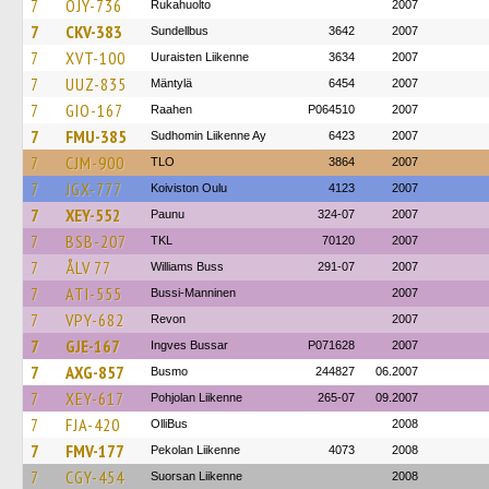
7
OJY-736
Rukahuolto
2007
7
CKV-383
Sundellbus
3642
2007
7
XVT-100
Uuraisten Liikenne
3634
2007
7
UUZ-835
Mäntylä
6454
2007
7
GIO-167
Raahen
P064510
2007
7
FMU-385
Sudhomin Liikenne Ay
6423
2007
7
CJM-900
TLO
3864
2007
7
JGX-777
Koiviston Oulu
4123
2007
7
XEY-552
Paunu
324-07
2007
7
BSB-207
TKL
70120
2007
7
ÅLV 77
Williams Buss
291-07
2007
7
ATI-555
Bussi-Manninen
2007
7
VPY-682
Revon
2007
7
GJE-167
Ingves Bussar
P071628
2007
7
AXG-857
Busmo
244827
06.2007
7
XEY-617
Pohjolan Liikenne
265-07
09.2007
7
FJA-420
OlliBus
2008
7
FMV-177
Pekolan Liikenne
4073
2008
7
CGY-454
Suorsan Liikenne
2008