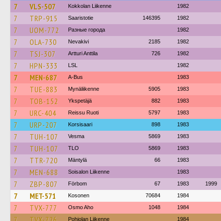
7
VLS-507
Kokkolan Liikenne
1982
7
TRP-915
Saaristotie
146395
1982
7
UOM-772
Разные города
1982
7
OLA-730
Nevakivi
2185
1982
7
TSJ-307
Artturi Anttila
726
1982
7
HPN-333
LSL
1982
7
MEN-687
A-Bus
1983
7
TUE-883
Mynäliikenne
5905
1983
7
TOB-152
Ykspetäjä
882
1983
7
URC-404
Reissu Ruoti
5797
1983
7
URP-207
Korsisaari
898
1983
7
TUH-107
Vesma
5869
1983
7
TUH-107
TLO
5869
1983
7
TTR-720
Mäntylä
66
1983
7
MEN-688
Soisalon Liikenne
1983
7
ZBP-807
Förbom
67
1983
1999
7
MET-571
Kosonen
70684
1984
7
TVX-777
Osmo Aho
1048
1984
7
TVX-726
Pohjolan Liikenne
1984