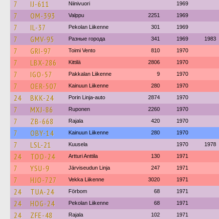
7
IJ-611
Niinivuori
1969
7
OM-393
Valppu
2251
1969
7
IL-37
Pekolan Liikenne
301
1969
7
GMV-95
Разные города
341
1969
1983
7
GRI-97
Toimi Vento
810
1970
7
LBX-286
Kittilä
2806
1970
7
IGO-57
Pakkalan Liikenne
9
1970
7
OER-507
Kainuun Liikenne
280
1970
24
BKK-24
Porin Linja-auto
2874
1970
7
MXJ-86
Ruponen
2260
1970
7
ZB-668
Rajala
420
1970
7
OBY-14
Kainuun Liikenne
280
1970
7
LSL-21
Kuusela
1970
1978
24
TOO-24
Artturi Anttila
130
1971
7
YSU-9
Järviseudun Linja
247
1971
7
HJO-727
Vekka Liikenne
3020
1971
24
TUA-24
Förbom
68
1971
24
HOG-24
Pekolan Liikenne
68
1971
24
ZFE-48
Rajala
102
1971