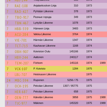
24
HBJ-244
7
RAE-108
Anjalankosken Linja
310
1973
7
RAO-427
Pyhtään Liikenne
378
1973
7
TBO-917
Разные города
349
1973
7
TBN-467
Lyttylän Liikenne
1078
1973
7
HBB-559
Hämeen Linja
3483
1973
7
ACU-284
Vekka Liikenne
3764
1974
7
VJE-701
Härmän Liikenne
1347
1974
7
TCT-713
Kauhavan Liikenne
1168
1974
7
OBH-907
Koiviston Oulu
145166
1974
7
HBV-244
Aaltonen
240117
1974
7
TEM-207
Förbom
145116
1974
1989
7
VCK-107
P. Koivisto
1284
1975
7
LBL-707
Heiskasen Liikenne
1975
24
MBC-594
Ruponen
5256 / 75
1975
7
OCH-195
Pekolan Liikenne
1307 / 95775
1975
7
HER-687
Pekolan Liikenne
658
1975
7
OEN-777
Käkelän Liikenne
3858
1975
1988
7
TJC-977
Mäkinen
145320
1975
1988