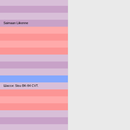
Saimaan Liikenne
Шасси: Sisu BK-84 CVT.