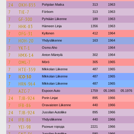
24
OKH-855
Pohjolan Matka
313
1963
7
TIE-7
Förbom
313
1963
7
GF-300
Pyhtään Liikenne
189
1963
7
HHK-83
Hämeen Linja
1356
1963
7
OFG-31
Kyllonen
412
1964
7
HOH-20
Yhdysliikenne
163
1964
7
YKT-1
Osmo Aho
1964
7
HMX-14
Anton Mäntylä
302
1964
7
OML-7
Mörö
305
1965
7
HTE-359
Mikkolan Liikenne
487
1965
7
ICO-30
Mikkolan Liikenne
487
1965
7
HRN-964
Mikkolan Liikenne
487
1965
7
AZC-7
Espoon Auto
1759
05.1965
05.1976
24
TJB-924
Porin Linjat
895
1966
7
IFB-86
Oravaisten Liikenne
440
1966
24
TJB-924
Jussilan Autoliike
895
1966
24
IFB-86
Yhdysliikenne
440
1966
7
YEI-98
Разные города
2221
1966
Jussilan Autoliike
580
1966