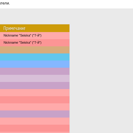
атели.
Примечание
Nickname "Seiska" ("7-й")
Nickname "Seiska" ("7-й")