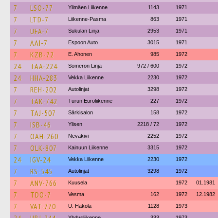
7
LSO-77
Ylimäen Liikenne
1143
1971
7
LTD-7
Liikenne-Pasma
863
1971
7
UFA-7
Sukulan Linja
2953
1971
7
AAI-7
Espoon Auto
3015
1971
7
KZB-72
E. Ahonen
985
1972
24
TAA-224
Someron Linja
972 / 600
1972
24
HHA-283
Vekka Liikenne
2230
1972
7
REH-202
Autolinjat
3298
1972
7
TAK-742
Turun Euroliikenne
227
1972
7
TAJ-507
Särkisalon
158
1972
7
ISB-46
Ylisen
2218 / 72
1972
7
OAH-260
Nevakivi
2252
1972
7
OLK-807
Kainuun Liikenne
3315
1972
24
IGV-24
Vekka Liikenne
2230
1972
7
RS-545
Autolinjat
3298
1972
7
ANV-766
Kuusela
1972
01.1981
7
TDO-7
Vesma
162
1972
12.1982
7
VAT-770
U. Hakola
1128
1973
Yhdysliikenne
333
1973