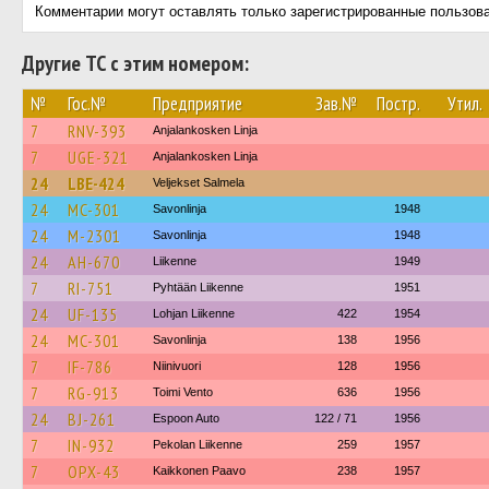
Комментарии могут оставлять только зарегистрированные пользов
Другие ТС с этим номером:
№
Гос.№
Предприятие
Зав.№
Постр.
Утил.
7
RNV-393
Anjalankosken Linja
7
UGE-321
Anjalankosken Linja
24
LBE-424
Veljekset Salmela
24
MC-301
Savonlinja
1948
24
M-2301
Savonlinja
1948
24
AH-670
Liikenne
1949
7
RI-751
Pyhtään Liikenne
1951
24
UF-135
Lohjan Liikenne
422
1954
24
MC-301
Savonlinja
138
1956
7
IF-786
Niinivuori
128
1956
7
RG-913
Toimi Vento
636
1956
24
BJ-261
Espoon Auto
122 / 71
1956
7
IN-932
Pekolan Liikenne
259
1957
7
OPX-43
Kaikkonen Paavo
238
1957