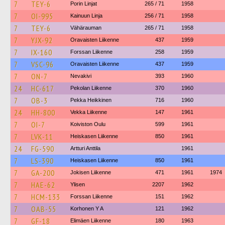
7
TEY-6
Porin Linjat
265 / 71
1958
7
OI-995
Kainuun Linja
256 / 71
1958
7
TEY-6
Vähärauman
265 / 71
1958
7
YJX-92
Oravaisten Liikenne
437
1959
7
IX-160
Forssan Liikenne
258
1959
7
VSC-96
Oravaisten Liikenne
437
1959
7
ON-7
Nevakivi
393
1960
24
HC-617
Pekolan Liikenne
370
1960
7
OB-3
Pekka Heikkinen
716
1960
24
HH-800
Vekka Liikenne
147
1961
7
OI-7
Koiviston Oulu
599
1961
7
LVK-11
Heiskasen Liikenne
850
1961
24
FG-590
Artturi Anttila
1961
7
LS-390
Heiskasen Liikenne
850
1961
7
GA-200
Jokisen Liikenne
471
1961
1974
7
HAE-62
Ylisen
2207
1962
7
HCM-133
Forssan Liikenne
151
1962
7
OAB-55
Korhonen Y A
121
1962
7
GF-18
Elimäen Liikenne
180
1963