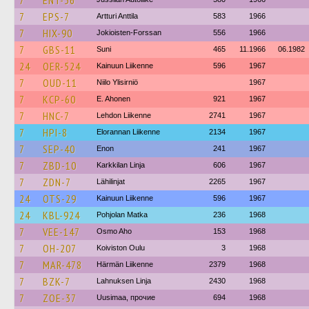
7
ENT-36
7
EPS-7
Artturi Anttila
583
1966
7
HIX-90
Jokioisten-Forssan
556
1966
7
GBS-11
Suni
465
11.1966
06.1982
24
OER-524
Kainuun Liikenne
596
1967
7
OUD-11
Niilo Ylisirniö
1967
7
KCP-60
E. Ahonen
921
1967
7
HNC-7
Lehdon Liikenne
2741
1967
7
HPI-8
Elorannan Liikenne
2134
1967
7
SEP-40
Enon
241
1967
7
ZBD-10
Karkkilan Linja
606
1967
7
ZDN-7
Lähilinjat
2265
1967
24
OTS-29
Kainuun Liikenne
596
1967
24
KBL-924
Pohjolan Matka
236
1968
7
VEE-147
Osmo Aho
153
1968
7
OH-207
Koiviston Oulu
3
1968
7
MAR-478
Härmän Liikenne
2379
1968
7
BZK-7
Lahnuksen Linja
2430
1968
7
ZOE-37
Uusimaa, прочие
694
1968