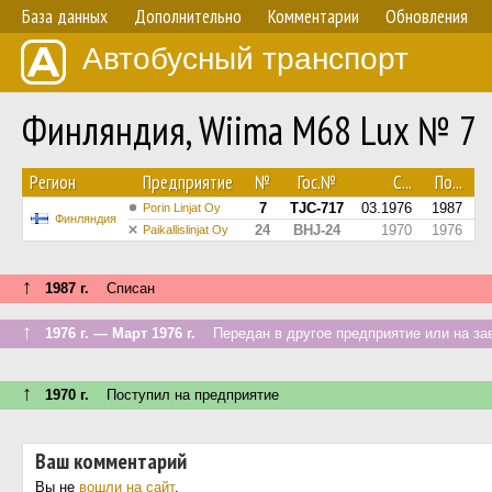
База данных
Дополнительно
Комментарии
Обновления
Автобусный транспорт
Финляндия, Wiima M68 Lux № 7
Регион
Предприятие
№
Гос.№
С...
По...
7
TJC-717
03.1976
1987
Porin Linjat Oy
Финляндия
24
BHJ-24
1970
1976
Paikallislinjat Oy
↑
1987 г.
Списан
↑
1976 г. — Март 1976 г.
Передан в другое предприятие или на за
↑
1970 г.
Поступил на предприятие
Ваш комментарий
Вы не
вошли на сайт
.